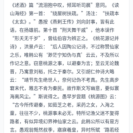
《述酒》篇“流泪抱中叹，倾耳听司晨”意同。《读
山海经》第一首：“绕屋树扶疏。”汤注：“扶疏本
《太玄》。”愚按《燕剌王传》刘向封事，皆有此
语，在扬雄前。第十首“刑天舞干戚”，他本误作
“形夭无千岁”，曾纮伯容为辨正之。《桃花源记并
诗》，洪景卢云：“后人因陶公记诗，不过称赞仙家
之乐，唯韩公有‘渺茫宁知伪与真’云云，不及所以
作记之意。窃意桃源之事，以避秦为言；至云无论魏
晋，乃寓意刘裕，托之于秦尔。又引胡仁仲诗大略
云：“靖节先生绝世人，奈何记伪不考真。先生高步
窘末代，雅志不肯为秦民。故作斯文写幽意，要似寰
海离风尘。”斯说得之。愚早岁尝题《桃源图》云：
“古今所传避秦，如茹芝之老，采药之女，入海之
童，往往不少，桃源事未必无，特所记渔父迷不复得
路者，有似异境幻界神仙家之云。此韩公所以有是方
言。愚观翁慨然叔季，寤寐羲皇，异时所赋‘路若经