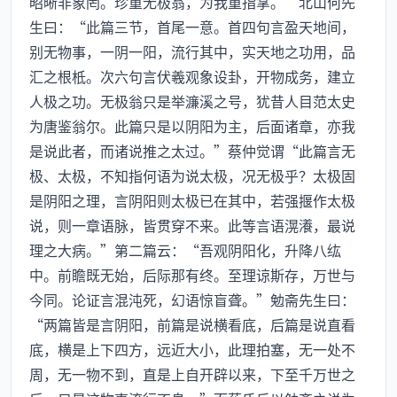
昭晰非象罔。珍重无极翁，为我重指掌。”北山何先
生曰：“此篇三节，首尾一意。首四句言盈天地间，
别无物事，一阴一阳，流行其中，实天地之功用，品
汇之根柢。次六句言伏羲观象设卦，开物成务，建立
人极之功。无极翁只是举濂溪之号，犹昔人目范太史
为唐鉴翁尔。此篇只是以阴阳为主，后面诸章，亦我
是说此者，而诸说推之太过。”蔡仲觉谓“此篇言无
极、太极，不知指何语为说太极，况无极乎？太极固
是阴阳之理，言阴阳则太极已在其中，若强揠作太极
说，则一章语脉，皆贯穿不来。此等言语滉瀁，最说
理之大病。”第二篇云：“吾观阴阳化，升降八纮
中。前瞻既无始，后际那有终。至理谅斯存，万世与
今同。论证言混沌死，幻语惊盲聋。”勉斋先生曰：
“两篇皆是言阴阳，前篇是说横看底，后篇是说直看
底，横是上下四方，远近大小，此理拍塞，无一处不
周，无一物不到，直是上自开辟以来，下至千万世之