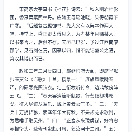
宋高宗大字草书《杜花》诗云：”秋入幽岩桂影
团，香深粟粟照林丹。应随王母瑶池晓，染得朝霞下
广寒。“后题复古殿御书。先大父有以碑本作两大
幅，挂堂上，盛正卿太傅见之，为考某年月赐某人，
以书来言之，后俱不存。天历己巳岁，予过江西南康
郡学，见石刻在焉，因摹以归，惜不能记盛公之语，
第叹其博识而已。
政和二年三月廿四日，鄜延帅府大阅，即席呈献
帅座贾公《岂歌》十首，杨景一：”旌旗风暖飏春
晖，的砾寒光照铁衣。壮士衔枚听传令，边鸿敢傍阵
云飞。“二：“春天罢清笳听凯歌，行营细柳拂彫
戈。征人尽道从军乐，城上黄云喜气多。”三：“天
兵十万拥貔貅，紫塞年年大有秋。不是颉羌求款附，
为君唾手取灵州。”四：“正塞从来豫虏谋，好将忠
赤报衙头。速修朝觐趋丹凤，乞汝河十二州。”五：