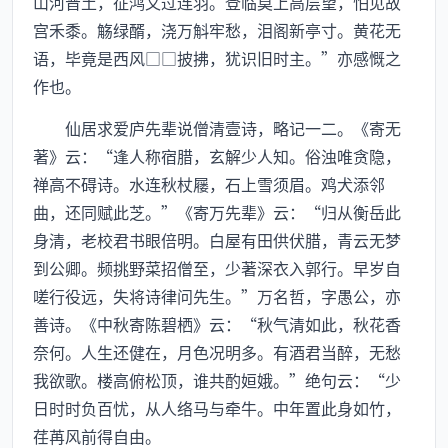
山河晋土，征鸿又过连羽。登临莫上高层望，怕见故
宫禾黍。觞绿醑，浇万斛牢愁，泪阁新亭寸。黄花无
语，毕竟是西风□□披拂，犹识旧时主。”亦感慨之
作也。
仙居求爱庐先辈说僧清壹诗，略记一二。《寄无
著》云：“逢人称宿腊，玄解少人知。俗浊唯贪隐，
禅高不碍诗。水连秋杖屦，石上雪须眉。鸡犬添邻
曲，还同赋此芝。”《寄万先辈》云：“归从衡岳此
身清，老校君书眼倍明。白屋有田供伏腊，青云无梦
到公卿。频挑野菜招僧至，少著深衣入郭行。早岁自
嗟行役远，失将诗律问先生。”万名哲，字愚公，亦
善诗。《中秋寄陈碧栖》云：“秋气清如此，秋花香
奈何。人生还健在，月色况明多。有酒君当醉，无愁
我欲歌。楼高俯松顶，谁共酌姮娥。”绝句云：“少
日时时负百忧，从人络马与牵牛。中年置此身如竹，
荏苒风前得自由。