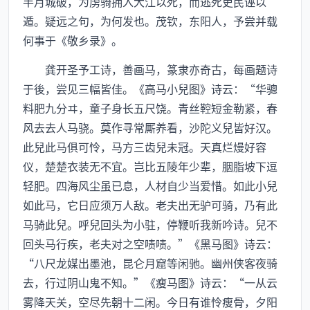
半月城破，为虏骑拥入大江以死，而逃死吏民诬以
遁。疑远之句，为何发也。茂钦，东阳人，予尝并载
何事于《敬乡录》。
龚开圣予工诗，善画马，篆隶亦奇古，每画题诗
于後，尝见三幅皆佳。《高马小兒图》诗云：“华骢
料肥九分ヰ，童子身长五尺饶。青丝鞚短金勒紧，春
风去去人马骁。莫作寻常厮养看，沙陀义兒皆好汉。
此兒此马俱可怜，马方三齿兒未冠。天真烂熳好容
仪，楚楚衣装无不宜。岂比五陵年少辈，胭脂坡下逗
轻肥。四海风尘虽已息，人材自少当爱惜。如此小兒
如此马，它日应须万人敌。老夫出无驴可骑，乃有此
马骑此兒。呼兒回头为小驻，停鞭听我新吟诗。兒不
回头马行疾，老夫对之空啧啧。”《黑马图》诗云：
“八尺龙媒出墨池，昆仑月窟等闲驰。幽州侠客夜骑
去，行过阴山鬼不知。”《瘦马图》诗云：“一从云
雾降天关，空尽先朝十二闲。今日有谁怜瘦骨，夕阳