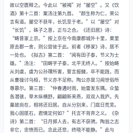
故以空匮释之。今此以“被褐”对“屡空”。又《饮
酒》第十二首：案汤注第九首。“颜生称为仁，荣公
言有道。屡空不获年，长饥至于老。”以“屡空”对
“长饥”，硃子之意，正与之合。《还旧居》诗：
“畴昔家上京。”按上京在今南康郡城外十里，栗里
原去郡一舍，则公尝徙于此。前者《移家》诗，居不
一处也。《拟古》第二首：“闻有田子泰，节义为士
雄。”汤注：“田畴字子泰，北平无终人。”按始畴
从刘虞，虞为公孙瓚所害，誓言报雠，卒不能践，而
从曹操讨乌桓，节义亦不足称。陶公亦是习闻世俗所
尊慕尔。第三首：“仲春遘时雨，始雷发东隅。众蛰
各潜骇，草木纵横舒。翩翩新来燕，双双入我庐。先
巢故尚在，相将还旧居。自从分别来，门庭日荒芜。
我心固匪石，君情定何如？”托言不背弃之义。《杂
诗》第二首：“日月掷人去，有志不获骋。陶翁之志
非它，忠愤而已。念此还悲，终晓不能静。”此与