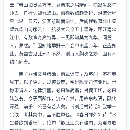
云“看山如觅孟万年，君自求之眉睫间。病翁生愁午
睡去，舟行失却九峰山。前瞻数点颇銛锐，沿流计程
只此是”云云，爱其意新而语佳。后阅程致道北山集
望九华山诗序云：“船发大云仓五十里许，顾江南众
江中，有数峰奇爽特异，一见即知其为九华，问篙
人，果然。”因知褚季野于广会中识孟万年，正应如
此，黄岂尝见此邪？不然，则诗人胸次之妙，固有不
约而同者。
唐子西诗文皆精确，前辈谓其早及苏门，不在秦
晁下。以予评之，规模意度，殆是陈无己流亚也。世
称宋诗人，句律流丽，必曰陈简斋；对偶工切，必曰
陆放翁。今子西所作，流布自然，用故事故语，融化
深稳，前乎二公已有若人矣。《刘后村诗话》尝举十
余联，考其集中，盖不胜举也。《春日郊外》诗“水
生看欲到垂杨”，绝句“疑此江头有佳句，为君寻取