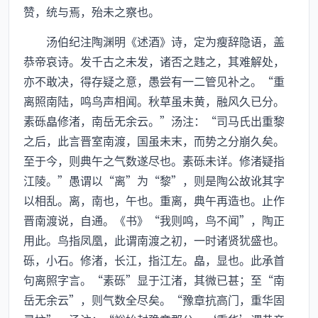
赞，统与焉，殆未之察也。
汤伯纪注陶渊明《述酒》诗，定为瘦辞隐语，盖
恭帝哀诗。发千古之未发，诸否之韪之，其难解处，
亦不敢决，得存疑之意，愚尝有一二管见补之。“重
离照南陆，鸣鸟声相闻。秋草虽未黄，融风久已分。
素砾皛修渚，南岳无余云。”汤注：“司马氏出重黎
之后，此言晋室南渡，国虽未末，而势之分崩久矣。
至于今，则典午之气数遂尽也。素砾未详。修渚疑指
江陵。”愚谓以“离”为“黎”，则是陶公故讹其字
以相乱。离，南也，午也。重离，典午再造也。止作
晋南渡说，自通。《书》“我则鸣，鸟不闻”，陶正
用此。鸟指凤凰，此谓南渡之初，一时诸贤犹盛也。
砾，小石。修渚，长江，指江左。皛，显也。此承首
句离照字言。“素砾”显于江渚，其微已甚；至“南
岳无余云”，则气数全尽矣。“豫章抗高门，重华固