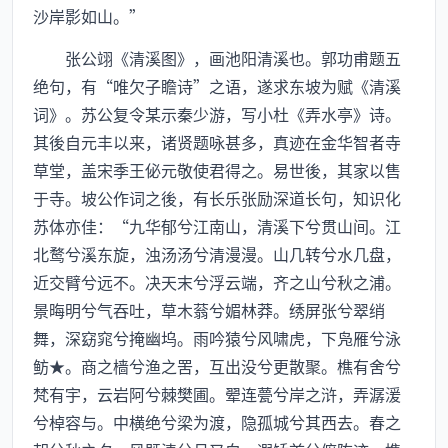
沙岸影如山。”
张公翊《清溪图》，画池阳清溪也。郭功甫题五
绝句，有“唯欠子瞻诗”之语，遂求东坡为赋《清溪
词》。苏公复令某示秦少游，写小杜《弄水亭》诗。
其後自元丰以来，诸贤题咏甚多，真迹在金华智者寺
草堂，盖宋季王佖元敬使君得之。易世後，其家以售
于寺。坡公作词之後，有长乐张励深道长句，知识化
苏体亦佳：“九华郁兮江南山，清溪下兮贯山间。江
北鹜兮溪东旋，浊汤汤兮清漫漫。山几转兮水几盘，
近交臂兮远不。决天末兮浮云端，齐之山兮秋之浦。
景晦明兮气吞吐，草木蓊兮媚林莽。绣屏张兮翠绡
舞，深窈窕兮掩幽坞。雨吟猿兮风啸虎，下凫雁兮泳
鲂★。商之樯兮渔之罟，互出没兮更散聚。樵有舍兮
梵有宇，云岩阿兮棘樊圃。翚连甍兮岸之浒，弄潺湲
兮棹容与。中横绝兮梁为渡，隐孤城兮其西去。春之