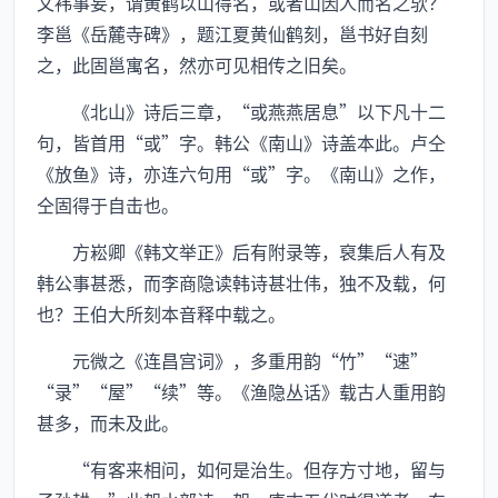
文袆事妄，谓黄鹤以山得名，或者山因人而名之欤？
李邕《岳麓寺碑》，题江夏黄仙鹤刻，邕书好自刻
之，此固邕寓名，然亦可见相传之旧矣。
《北山》诗后三章，“或燕燕居息”以下凡十二
句，皆首用“或”字。韩公《南山》诗盖本此。卢仝
《放鱼》诗，亦连六句用“或”字。《南山》之作，
仝固得于自击也。
方崧卿《韩文举正》后有附录等，裒集后人有及
韩公事甚悉，而李商隐读韩诗甚壮伟，独不及载，何
也？王伯大所刻本音释中载之。
元微之《连昌宫词》，多重用韵“竹”“速”
“录”“屋”“续”等。《渔隐丛话》载古人重用韵
甚多，而未及此。
“有客来相问，如何是治生。但存方寸地，留与