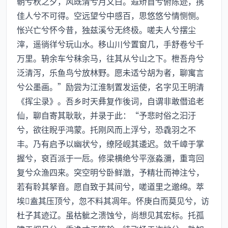
朝兮秋之夕，风既清兮月又白。遐矫首兮俯陈迹，携
佳人兮不可得。空远望兮中感百，思悠悠兮情恻恻。
怅兴亡兮怀今昔，独兹溪兮无终极。嗟夫人兮摆尘
滓，遥徜徉兮玩山水。移山川兮置窗几，手舒卷兮千
万里。辀余车兮秣余马，往其从兮山之下。枻吾舟兮
泛清泻，乐鱼鸟兮放林野。愿未适兮胡为者，聊寓言
兮公墨画。”励尝为江淮制置发运使，名字见王明清
《挥尘录》。吾乡时天彝复作後词，自谓非敢僭追老
仙，聊自寄其耿耿，并录于此：“予悲时俗之汩汙
兮，欲往睨乎鸿蒙。托刚风而上浮兮，恐毳羽之不
丰。乃有启予以幽状兮，缭陉岘其逶迟。敛千嶂于掌
握兮，裒百派于一卮。修梁横绝兮平涨淼瀰，重弯回
复兮众渔四来。突空明兮卧鲜澂，予精壮而神注兮，
若有聆其拏音。愿自致于其间兮，嗟道里之邈绵。萃
埃盍其压顶兮，忽不料其凋年。怀庚白而莫见兮，访
杜子其迹辽。虽枯骴之溃蚀兮，尚想见其宏标。托孤