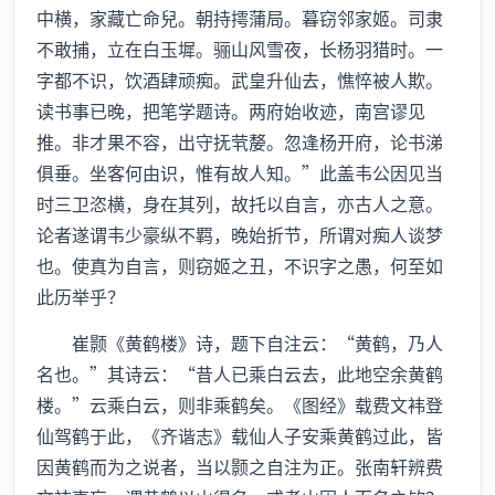
中横，家藏亡命兒。朝持摴蒲局。暮窃邻家姬。司隶
不敢捕，立在白玉墀。骊山风雪夜，长杨羽猎时。一
字都不识，饮酒肆顽痴。武皇升仙去，憔悴被人欺。
读书事已晚，把笔学题诗。两府始收迹，南宫谬见
推。非才果不容，出守抚茕嫠。忽逢杨开府，论书涕
俱垂。坐客何由识，惟有故人知。”此盖韦公因见当
时三卫恣横，身在其列，故托以自言，亦古人之意。
论者遂谓韦少豪纵不羁，晚始折节，所谓对痴人谈梦
也。使真为自言，则窃姬之丑，不识字之愚，何至如
此历举乎？
崔颢《黄鹤楼》诗，题下自注云：“黄鹤，乃人
名也。”其诗云：“昔人已乘白云去，此地空余黄鹤
楼。”云乘白云，则非乘鹤矣。《图经》载费文袆登
仙驾鹤于此，《齐谐志》载仙人子安乘黄鹤过此，皆
因黄鹤而为之说者，当以颢之自注为正。张南轩辨费