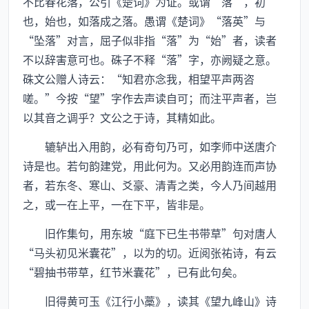
不比春花落，公引《楚词》为证。或谓“落”，初
也，始也，如落成之落。愚谓《楚词》“落英”与
“坠落”对言，屈子似非指“落”为“始”者，读者
不以辞害意可也。硃子不释“落”字，亦阙疑之意。
硃文公赠人诗云：“知君亦念我，相望平声两咨
嗟。”今按“望”字作去声读自可；而注平声者，岂
以其音之调乎？文公之于诗，其精如此。
辘轳出入用韵，必有奇句乃可，如李师中送唐介
诗是也。若句韵建党，用此何为。又必用韵连而声协
者，若东冬、寒山、爻豪、清青之类，今人乃间越用
之，或一在上平，一在下平，皆非是。
旧作集句，用东坡“庭下已生书带草”句对唐人
“马头初见米囊花”，以为的切。近阅张祐诗，有云
“碧抽书带草，红节米囊花”，已有此句矣。
旧得黄可玉《江行小藁》，读其《望九峰山》诗