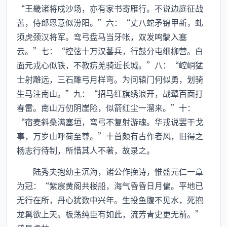
“王畿诸将戍沙场，亦有家书寄雁行。不说边庭征战
苦，侍郎恩意似汾阳。”六：“丈八蛇矛锦甲新，虬
须虎颈汉将军。弯弓盘马当牙帐，双发鸣髇入塞
云。”七：“控弦十万汉蕃兵，行鼓分屯细柳营。白
面元戎心似铁，不教疠羌骑近长城。”八：“崆峒猛
士射雕远，三石雕弓月样弯。为问辕门何似勇，划骑
生马注南山。”九：“招马红旗绣浪开，战鼙百面打
春雷。南山万仞阴崖险，似箭红尘一溜来。”十：
“宿麦斜桑满塞垣，弯弓不复射游魂。华戎说罢干戈
事，万岁山呼荷至尊。”十首颇有古作者风，旧得之
杨志行待制，所惜其人不著，故录之。
陆秀夫抱幼主沉海，诸公作挽诗，惟盛元仁一章
为冠：“紫宸黄阁共楼船，海气昏昏日月偏。平地已
无行在所，丹心犹数中兴年。生投鱼腹不见水，死抱
龙髯欲上天。板荡纯臣有如此，流芳青史更无前。”