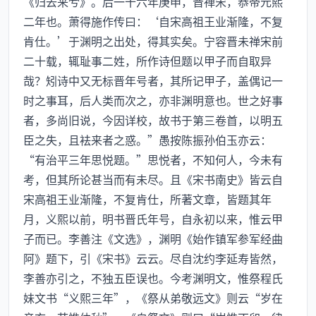
《归去来兮》。后一十六年庚申，晋禅宋，恭帝元熙
二年也。萧得施作传曰：‘自宋高祖王业渐隆，不复
肯仕。’于渊明之出处，得其实矣。宁容晋未禅宋前
二十载，辄耻事二姓，所作诗但题以甲子而自取异
哉？矧诗中又无标晋年号者，其所记甲子，盖偶记一
时之事耳，后人类而次之，亦非渊明意也。世之好事
者，多尚旧说，今因详校，故书于第三卷首，以明五
臣之失，且袪来者之惑。”愚按陈振孙伯玉亦云：
“有治平三年思悦题。”思悦者，不知何人，今未有
考，但其所论甚当而有未尽。且《宋书南史》皆云自
宋高祖王业渐隆，不复肯仕，所著文章，皆题其年
月，义熙以前，明书晋氏年号，自永初以来，惟云甲
子而已。李善注《文选》，渊明《始作镇军参军经曲
阿》题下，引《宋书》云云。尽自沈约李延寿皆然，
李善亦引之，不独五臣误也。今考渊明文，惟祭程氏
妹文书“义熙三年”，《祭从弟敬远文》则云“岁在