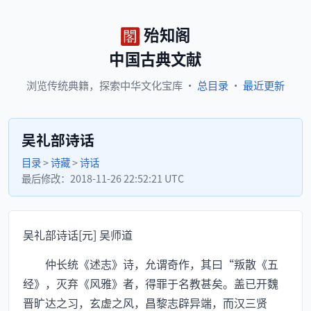
殆知阁
中国古典文献
浏览
传统典籍，
探索
中华文化宝库
·
总目录
·
最近更新
吴礼部诗话
目录
>
诗藏
>
诗话
最后修改：
2018-11-26 22:52:21 UTC
吴礼部诗话[元] 吴师道
仲长统《述志》诗，允谓奇作，其曰“叛散《五
经》，灭弃《风雅》者，得罪于名教甚矣。盖已开魏
晋旷达之习，玄虚之风，昌黎志辟异端，而汉三贤