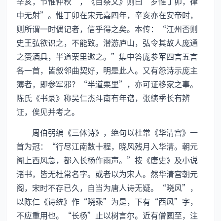
辛亥，节惟仲秋”，《自祭文》则曰“岁惟丁卯，律
中无射”。惟丁卯在宋元嘉四年，辛亥亦在安帝时，
则所谓一时偶记者，信乎得之矣。本传：“江州否则
史王弘欲识之，不能致。潜游庐山，弘令其故人庞通
之赍酒具，半道栗里邀之。”集中答庞参军四言五言
各一首，皆叙邻曲契好，明是此人。又有怨诗示庞主
簿者，即参军邪？“半道栗里”，亦可证移家之事。
陈氏《书录》称吴仁杰斗南有年谱，张縯季长有辨
证，俟见并考之。
周伯弜编《三体诗》，绝句以杜常《华清宫》一
首为冠：“行尽江南数十程，晓风残月入华清。朝元
阁上西风急，都入长杨作雨声。”按《唐史》及小说
诸书，皆无杜常名字。或者以为宋人。然华清宫朝元
阁，宋时不存已久，自当为唐人诗无疑。“晓风”，
以陈仁《诗统》作“晓乘”为是，下有“西风”字，
不应重用也。“长杨”止以树言尔。近有僧圆至，注