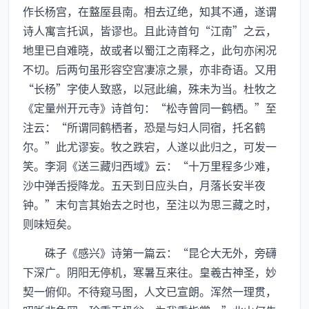
作长杨宫，在盩厔县南。相去辽绝，知其不通，遂谓
诗人寓言托讽，皆谬也。且此诗首句“江南”之云，
地里已自难晓，故或者以蜀江之南释之，此句亦闲况
不切。后两句虽形容空宫凄凉之景，亦非奇语。又用
“长杨”字使人致惑，以冠此编，殊未为当。杜牧之
《定量州开元寺》诗首句：“松寺曾同一鹤栖。”至
注云：“所谓同鹤栖者，恐是与妇人同宿，托名鹤
尔。”此尤谬妄。牧之跌宕，人遂以此归之，可发一
笑。李洞《送三藏归西域》云：“十万里程多少难，
沙中弹舌授降龙。五天到日应头白，月落长安半夜
钟。”末句言其始去之时也，至注以为思三藏之时，
则味短矣。
硃子《感兴》诗第一篇云：“昆仑大无外，旁礴
下深广。阴阳无停机，寒暑互来往。皇羲古神圣，妙
契一俯仰。不待窥马图，人文已宣朗。浑然一理贯，