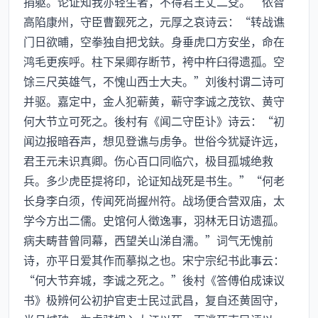
捐躯。论证知我亦轻生者，不得君王丈二殳。”侬智
高陷康州，守臣曹觐死之，元厚之哀诗云：“转战谯
门日欲晡，空拳独自把戈鈇。身垂虎口方安坐，命在
鸿毛更疾呼。柱下杲卿存断节，袴中杵臼得遗孤。空
馀三尺英雄气，不愧山西士大夫。”刘後村谓二诗可
并驱。嘉定中，金人犯蕲黄，蕲守李诚之茂钦、黄守
何大节立可死之。後村有《闻二守臣讣》诗云：“初
闻边报暗吞声，想见登谯与虏争。世俗今犹疑许远，
君王元未识真卿。伤心百口同临穴，极目孤城绝救
兵。多少虎臣提将印，论证知战死是书生。”“何老
长身李白须，传闻死尚握州符。战场便合营双庙，太
学今方出二儒。史馆何人徵逸事，羽林无日访遗孤。
病夫畴昔曾同幕，西望关山涕自濡。”词气无愧前
诗，亦平日爱其作而摹拟之也。宋宁宗纪书此事云：
“何大节弃城，李诚之死之。”後村《答傅伯成谏议
书》极辨何公初护官吏士民过武昌，复自还黄固守，