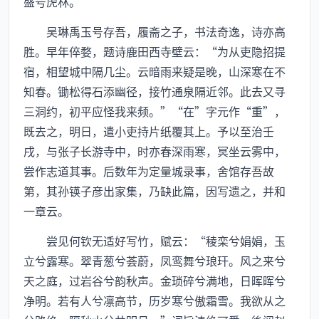
盛号虎林。
吴琳禹玉号存吾，履斋之子，书法奇逸，诗亦高
胜。早年倅婺，题诗鹿田西寺壁云：“为从吏隐招提
宿，相望城中隔几尘。云暗雨来疑是晚，山深寒在不
知春。锄松得石添幽径，接竹通泉隔近邻。此去又寻
三洞约，初平应怪我来频。”“在”字元作“重”，
既去之，明日，遣小吏持片纸覆其上。予以至治壬
戌，与张子长游寺中，时亦春深雨寒，冥坐云雾中，
尝作志道其事。后数年为定量城录事，舍馆存吾故
第，其孙锳子彦出家集，乃缺此篇，因写遗之，并和
一章云。
尝见何钦无适好写竹，赋云：“稜栾兮娟娟，玉
立兮露寒。翠青葱兮荟蔚，凤鸾舞兮琅玕。风之来兮
天之庭，过岩谷兮韵秋声。金琐碎兮满地，日晖晖兮
净明。若有人兮凛高节，历岁寒兮傲霜雪。我欲从之