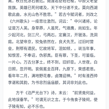
离，秋日荒凉石兽危。南渡君臣轻社稷，中原父老望
旌旗。英雄已死何嗟及，天下中分遂不支。莫向西湖
歌此曲，水光山色不胜悲。”若古今赋词者，刘改之
《六州歌头》一痊悲壮激烈。词云：”中兴诸将，论
证是万人英。身草莽，人虽死，气填膺，尚如生。年
少起河北，剑三尺，弓两石，定襄汉，开虢洛，洗洞
庭。北望帝京，狡兔依然在，良犬先烹。过旧时营
垒，荆鄂有遗民。忆故将军，泪如倾，。说当年事，
知恨苦，不奉诏，伪邪真。臣有罪，下圣，可鉴临，
一片心。万古分茅土，终不到，旧奸臣。人世夜，白
日照，忽开明。衮佩冕圭百拜，九原下，荣感君恩。
看年年二月，满地野花春，卤簿迎神。”时有淮西帅
李谌和其韵，为书忠烈庙庙额，其词非刘此也。
方干《泊严光台下》诗，末云：“前贤竟何益，
此地误垂竿。”可谓无识之言。于今侑食子陵祠，使
子陵有知，必不乐也。