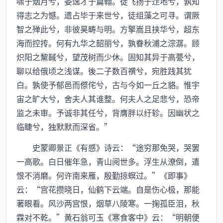
啸于烟月兮，委逸才于篇翰。徒飞扬于迮地兮，孰知
得志之为憾。遗占毕于来世兮，徒组藻之可寻。谓厥
智之殚此兮，非彼昊畴与明。方擎嵩且挟华兮，超东
海而控抟。何有九华之韶丽兮，孰眷秋浦之淙潺。顾
炽阳之黧馘兮，望茂树而少休。固知其异于高甍兮，
聊以给俄顷之浅谋。後二子数百禩兮，宛胜践其犹
白。孰使予郁邑而傺侘兮，古与今如一丘之貉。惟宇
宙之旷大兮，舍夫人其谁整。何夫人之足悲兮，恐帝
监之未审。予诚非其任兮，背膺胖以纡轸。因幽状之
临睫兮，独默默而深省。”
史蒙卿景正《有感》诗云：“途穷那免哭，哭罢
一高歌。白日催年急，青山阅世多。浮生从潦倒，遣
恨不消磨。何许南来雁，殷勤掠螟过。”《即事》
云：“宫花攒晓日，仙鹤下云端。自是伤心极，那能
著眼看。风沙两宫恨，烟草八陵寒。一掬孤臣泪，秋
霖对不乾。”黄石翁可玉《寒食客中》云：“明朝便