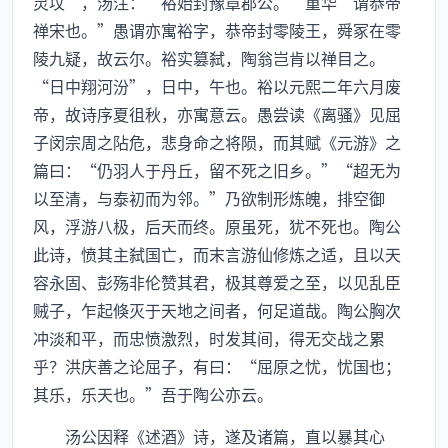
灵坟”，汤注：“裕始封豫章郡公。‘重华’谓恭帝
禅宋也。”愚谓亦寓裕字，恭帝封零陵王，舜冢在零
陵九疑，故云尔。裕实篡弑，陶翁岂肯以禅目之。
“日中翔河汾”，日中，午也。裕以元熙二年六月废
帝，故诗序夏徂秋，亦寓意云。愚尝读《离骚》见屈
子闵宗周之阽危，悲身命之将陨，而其赋《元游》之
篇曰：“仍羽人于丹丘，留不死之旧乡。”“超无为
以至清，与泰初而为邻。”乃欲制形炼魄，排空御
风，浮游八极，后天而终。原虽死，犹不死也。陶公
此诗，愤其主弑国亡，而末言游仙修炼之适，且以天
容永固、彭殇非伦赞其君，极其尊爱之至，以见乱臣
贼子，乍起倏灭于天地之间者，何足道哉。陶公胸次
冲淡和平，而忠愤激烈，时发其间，得无交战之累
乎？洪庆善之论屈子，有曰：“屈原之忧，忧国也；
其乐，乐天也。”吾于陶公亦云。
汤公因释《述酒》诗，遂及诸篇，直以暴其心