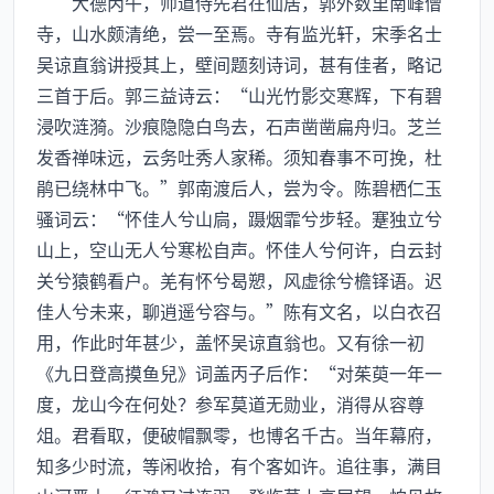
大德丙午，师道侍先君在仙居，郭外数里南峰僧
寺，山水颇清绝，尝一至焉。寺有监光轩，宋季名士
吴谅直翁讲授其上，壁间题刻诗词，甚有佳者，略记
三首于后。郭三益诗云：“山光竹影交寒辉，下有碧
浸吹涟漪。沙痕隐隐白鸟去，石声凿凿扁舟归。芝兰
发香禅味远，云务吐秀人家稀。须知春事不可挽，杜
鹃已绕林中飞。”郭南渡后人，尝为令。陈碧栖仁玉
骚词云：“怀佳人兮山扃，蹑烟霏兮步轻。蹇独立兮
山上，空山无人兮寒松自声。怀佳人兮何许，白云封
关兮猿鹤看户。羌有怀兮曷愬，风虚徐兮檐铎语。迟
佳人兮未来，聊逍遥兮容与。”陈有文名，以白衣召
用，作此时年甚少，盖怀吴谅直翁也。又有徐一初
《九日登高摸鱼兒》词盖丙子后作：“对茱萸一年一
度，龙山今在何处？参军莫道无勋业，消得从容尊
俎。君看取，便破帽飘零，也博名千古。当年幕府，
知多少时流，等闲收拾，有个客如许。追往事，满目