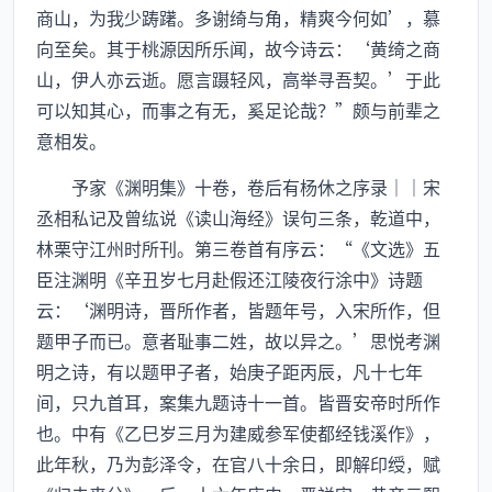
商山，为我少踌躇。多谢绮与角，精爽今何如’，慕
向至矣。其于桃源因所乐闻，故今诗云：‘黄绮之商
山，伊人亦云逝。愿言蹑轻风，高举寻吾契。’于此
可以知其心，而事之有无，奚足论哉？”颇与前辈之
意相发。
予家《渊明集》十卷，卷后有杨休之序录｜｜宋
丞相私记及曾纮说《读山海经》误句三条，乾道中，
林栗守江州时所刊。第三卷首有序云：“《文选》五
臣注渊明《辛丑岁七月赴假还江陵夜行涂中》诗题
云：‘渊明诗，晋所作者，皆题年号，入宋所作，但
题甲子而已。意者耻事二姓，故以异之。’思悦考渊
明之诗，有以题甲子者，始庚子距丙辰，凡十七年
间，只九首耳，案集九题诗十一首。皆晋安帝时所作
也。中有《乙巳岁三月为建威参军使都经钱溪作》，
此年秋，乃为彭泽令，在官八十余日，即解印绶，赋