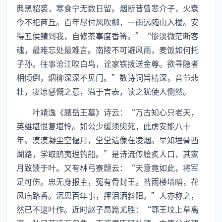
典黑貂裘，寒食宁无数日留。烟断昔曾悲介子，火衰
今不祀商丘。百年尽付风吹柳，一雨远随山入楼。安
得五侯鲭到我，自修茶事度香篝。”“惨淡微茫断客
魂，最难忘处最难言。南陵不可避风雨，麦饭如何托
子孙。往事沧江吹白鸟，诠家铁拨送金尊。欲寻隐者
相倾倒，烟柳深深不见门。”数诗词旨精深，音节悲
壮，凄凉感慨之意，溢于言表，读之犹使人恻然。
叶靖逸《题岳王墓》诗云：“万古知心只老天，
英雄堪恨复堪怜。如公少缓须臾死，此虏安能八十
年。漠漠凝尘空偃月，堂堂遗像在凌烟。早知埋骨西
湖路，学取鸱夷理钓船。”是诗流传脍炙人口，其家
月致馈于叶。又有林弓寮题云：“天意竟如此，将军
足可伤。忠无身报主，冤有骨封王。苔雨楼墙暗，花
风庙路香。沉思百年事，挥泪洒斜阳。”人亦称之，
然已不逮叶作。近时赵子昂篇尤胜：“鄂王坟上草离