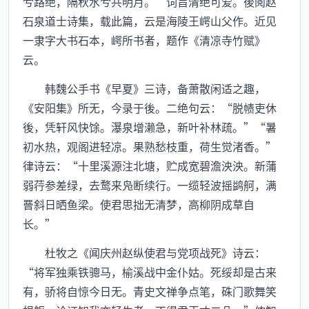
兮路绝，隔秋水兮共明月。”词旨清绝可爱。後阅赵
石泉道士诗集，载此篇，云是海陵王崿山父作。近见
一隶字大书石本，崿所书者，题作《清凉寺竹赋》
云。
韩魏公手书《早夏》三诗，备萧散闲适之趣，
《安阳集》所无，今录于後。二绝句云：“脱帻吏休
後，凭轩风快馀。瀑泉增濑急，新叶补林疏。”“暑
初水热，观阁进轻凉。果熟愁枝重，荷生觉渚香。”
律诗云：“十里溪源注北塘，贮成宽碧澹泱泱。新蒲
弱荇参差绿，去鹜来凫断续行。一缆轻波摇鹢舸，满
罾斜日晒鱼梁。使君思拙无清梦，高柳阴成草自
长。”
杜牧之《闻庆州赵纵使君与党项战死》诗云：
“将军独乘铁骢马，榆溪战中金仆姑。死绥却是古来
有，骄将自惊今日无。青史文禅争点笔，硃门歌舞笑