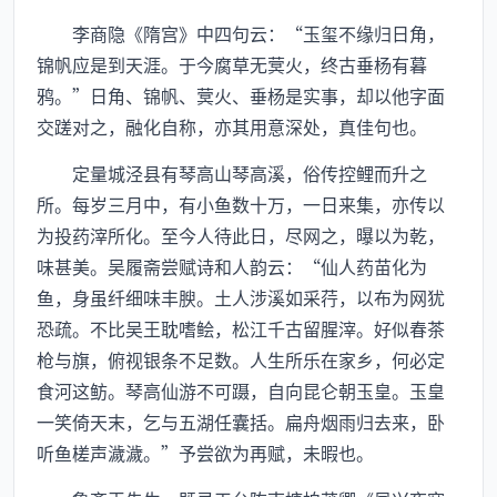
李商隐《隋宫》中四句云：“玉玺不缘归日角，
锦帆应是到天涯。于今腐草无蓂火，终古垂杨有暮
鸦。”日角、锦帆、蓂火、垂杨是实事，却以他字面
交蹉对之，融化自称，亦其用意深处，真佳句也。
定量城泾县有琴高山琴高溪，俗传控鲤而升之
所。每岁三月中，有小鱼数十万，一日来集，亦传以
为投药滓所化。至今人待此日，尽网之，曝以为乾，
味甚美。吴履斋尝赋诗和人韵云：“仙人药苗化为
鱼，身虽纤细味丰腴。土人涉溪如采荇，以布为网犹
恐疏。不比吴王耽嗜鲙，松江千古留腥滓。好似春茶
枪与旗，俯视银条不足数。人生所乐在家乡，何必定
食河这鲂。琴高仙游不可蹑，自向昆仑朝玉皇。玉皇
一笑倚天末，乞与五湖任囊括。扁舟烟雨归去来，卧
听鱼槎声濊濊。”予尝欲为再赋，未暇也。