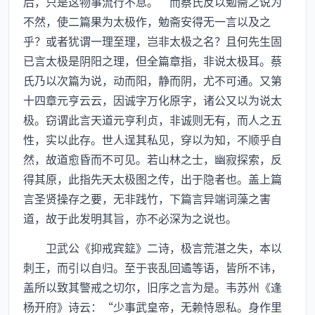
后，只是这物事流行不息。”而蔡氏反以勉斋之说为
不然，使二篇果为太极作，勉斋安得无一言以及之
乎？或者犹谓一理至理，岂非太极之名？且何先生固
已言太极是阴阳之理，但全篇章指，非说太极耳。蔡
氏乃以次篇为说，动而阳，静而阴，尤不可通。又第
十四章元亨云云，因诚字万化原字，诸公又以为说太
极。窃谓此言天道元亨利贞，非诚则无有，而人之五
性，实以此存。世人逞其私见，穿以为知，不顺乎自
然，故道愈昏而不可见。若山林之士，幽寂探索，反
得其原，此指先天太极图之传，出于隐者也。盖上篇
言圣贤操存之要，无非践竹，下篇言异端词藻之害
道，故于此发明其旨，亦不必深为之说也。
卫武公《抑戒宾筵》二诗，极言荒湛之失，本以
刺王，而引以自归。至于丧乱回遹等语，皆所不讳，
盖所以致其警戒之切尔，旧序之言为是。韦苏州《逢
杨开府》诗云：“少事武皇帝，无赖恃恩私。身作里