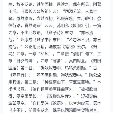
曲，故不泛论，甚简而精。愚读之，偶有所见，附著
于后。《赠长沙公族祖》云：“同源分流，人易世
疏。慨然寤叹，念兹厥初。礼服遂悠，岁月眇徂，感
彼行路，眷然踌躇”云云。苏明允《族谱》引，一篇
之意，不出此数语。《命子诗》末句：“亦已焉
哉。”郑康成《诫子书》末曰：“若忽忘不识，亦已
焉哉。”公正用此语，陆放翁《笔记》云尔。《归
鸟》四章。一章“和风”，二章接“清阴”句下，三
章“日夕气清”，四章“寒条”，具四时意。《归田
园居》第一首：“狗吠深巷中，鸡鸣桑树颠。”古
《鸡鸣行》：“鸡鸣高树颠，狗吠深巷中。”陶公全
用其语。第二篇：“种豆南山下，草盛豆苗稀。”本
杨恽书意。《始作镇军参军经曲阿》：“被褐欣自
得，屡空常晏如。”《五柳先生传》：”短褐穿结，
箪瓢屡空。“自何晏注《论语》，以空为虚无，意本
《庄子》，前儒多从之。硃子以回赐屡空货殖对言，