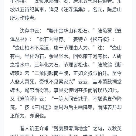
子孙耕。”此贺水部诗。贺，唐末五代时得道者。东
坡以五诗纪其事，详见《汪浮溪集》。名亢，陈后山
所为作传者。
沈存中云：“婺州金华山有松石。”陆龟蒙《笠
泽丛书》：“松石为琴荐。”姜特立《松石歌》：
“壶山柏木不足道，康干节理由人为。”注：“壶山
有柏，半化为石，余是坚木。回纥康干河有松，人斫
之投水中，三年化为石，节理皆松也。”陆放翁《断
碑叹》云“二萧同起南兰陵，正如文叔与伯升。至今
人悲大萧死，赍恨不见梁家兴”云云，盖咏萧懿祠堂
碑也。懿忠而衍篡，事具史传明甚多而翁误乃如此。
又《筹笔驿》云：“一等人间管城子，不堪谯叟作降
笺。”按《三国志》谯周为后主画降策，而降表乃却
正所为，亦误也。
昔人讥王介甫“残菊飘零满地金”之句，以秋英