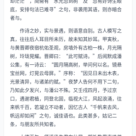
却茫茫”，简斋有“水光忽到树”及“忽有好诗生眼
底，安排句法已难寻”之句，非袭用其语，则亦暗合
者与。
作诗之妙，实与景遇，则语意自别。古人模写之
真，往往后人耳目所未历，故未知其妙耳。甲寅秋，
与黄晋卿夜宿杭佑圣观，房墙外有古柏一株，月光隔
树，玲珑晃耀。晋卿曰：“此可赋诗。”后阅默成潘
公集，有一诗云：“圆月隔高树，举问何以名。镜悬
宝丝网，灯晃云母屏。”序称：“因见日未出木表，
光景清异，与诸弟约赋。”夜梦人告何不用下二句，
乃知此夕发兴，与潘公不殊。又壬戌四月，予过京
口，遇谢君植，同登北固，临视大江，风起浪涌，往
来帆千百，若凝立不动者，因忆古人“千帆来去风，
帆远却如闲”之句，诚佳语也。此类甚多，姑记二
条，与朋友所共知者。