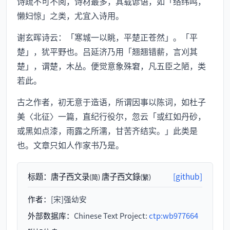
诗疏不可不阅，诗材最多，其载谚语，如「络纬鸣，
懒妇惊」之类，尤宜入诗用。
谢玄晖诗云：「寒城一以眺，平楚正苍然」。「平
楚」，犹平野也。吕延济乃用「翘翘错薪，言刈其
楚」，谓楚，木丛。便觉意象殊窘，凡五臣之陋，类
若此。
古之作者，初无意于造语，所谓因事以陈词，如杜子
美〈北征〉一篇，直纪行役尔，忽云「或红如丹砂，
或黑如点漆，雨露之所濡，甘苦齐结实。」此类是
也。文章只如人作家书乃是。
标题：
唐子西文录
唐子西文錄
[github]
(简)
(繁)
作者：
[宋]强幼安
外部数据库：
Chinese Text Project:
ctp:wb977664