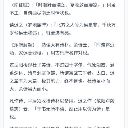
〈南征赋〉:「时廓舒而浩荡，复收敛而凄凉。」词虽
不工，自谓曲尽南迁时情状也。
读退之〈罗池庙碑〉:「北方之人兮为侯是非，千秋万
岁兮侯无我违」，辄流涕有感。
《乐府解题》，熟读大有诗材。余诗云：「时难将近
酒，家远莫登楼。」用古乐府名作对也。
过岳阳楼观杜子美诗，不过四十字尔，气象闳放，涵
蓄深远，殆与洞庭争雄，所谓富哉言乎者。太白、退
之辈率为大篇，极其笔力，终不逮也。杜诗虽小而
大，余诗虽大而小。
凡作诗，平居须收拾诗材以备用。退之作〈范阳卢殷
墓志〉云：「于书无所不读，然止用以资为诗」是
也。