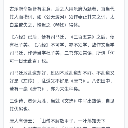
古乐府命题皆有主意，后之人用乐府为题者，直当代
其人而措词，如〈公无渡河〉须作妻止其夫之词，太
白辈或失之，惟退之〈琴操〉得体。
《六经》已后，便有司马迁，《三百五篇》之后，便
有杜子美。《六经》不可学，亦不须学，故作文当学
司马迁，作诗当学杜子美，二书亦须常读，所谓「何
可一日无此君」也。
司马迁敢乱道却好，班固不敢乱道却不好。不乱道又
好是《左传》，乱道又不好是《唐书》。八识田中，
若有一毫《唐书》，亦为来生种矣。
三谢诗，灵运为胜，当就《文选》中写出熟读，自见
其优劣也。
唐人有诗云：「山僧不解数甲子，一叶落知天下