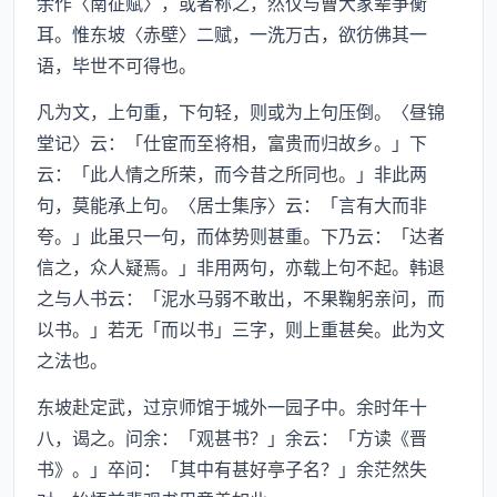
余作〈南征赋〉，或者称之，然仅与曹大家辈争衡
耳。惟东坡〈赤壁〉二赋，一洗万古，欲彷佛其一
语，毕世不可得也。
凡为文，上句重，下句轻，则或为上句压倒。〈昼锦
堂记〉云：「仕宦而至将相，富贵而归故乡。」下
云：「此人情之所荣，而今昔之所同也。」非此两
句，莫能承上句。〈居士集序〉云：「言有大而非
夸。」此虽只一句，而体势则甚重。下乃云：「达者
信之，众人疑焉。」非用两句，亦载上句不起。韩退
之与人书云：「泥水马弱不敢出，不果鞠躬亲问，而
以书。」若无「而以书」三字，则上重甚矣。此为文
之法也。
东坡赴定武，过京师馆于城外一园子中。余时年十
八，谒之。问余：「观甚书？」余云：「方读《晋
书》。」卒问：「其中有甚好亭子名？」余茫然失