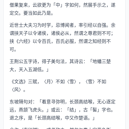
僧果复来，云欲更为「中」字如何，然展手示之，遂
定交。要当如此乃是。
近世士大夫习为时学，忌博闻者，率引经以自强。余
谓挟天子以令诸侯，诸侯必从，然谓之尊君则不可；
挟《六经》以令百氏，百氏必服，然谓之知经则不
可。
王荆公五字诗，得子美句法，其诗云：「地蟠三楚
大，天入五湖低。」
《文选》三赋，〈月〉不如〈雪〉，〈雪〉不如
〈风〉。
东坡隔句对：「着意寻弥明，长颈高结喉，无心逐定
远，燕颔飞虎头。」或云：「结」，古「髻」字也。
退之序，是「长颈高结喉，中又作楚语。」