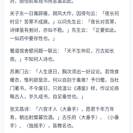
对，始悟前辈观书用意盖如此。
关子东一日寓辟雍，朔风大作，因得句云：「夜长何
时旦？苦寒不成寐。」以问先生云：「夜长对苦寒，
诗律虽有剉对，亦似不稳。」先生云：「正要如此。
一似药中要存性也。」
蜀道馆舍壁间题一联云：「天不生仲尼，万古如长
夜。」不知何人诗也。
苏黄门云：「人生逐日，胸次须出一好议论。若饱食
暖衣，惟利欲是念，何以自别于禽兽？予归蜀，当杜
门著书，不令废日，只效温公《通鉴》样，作议论商
略古人，岁久成书，自足垂世也。」
张文昌诗：「六宫才人〈大垂手〉，愿君千年万年
寿，朝出射糜暮饮酒。」古乐府〈大垂手〉、〈小垂
手〉、〈独摇手〉，皆舞名也。