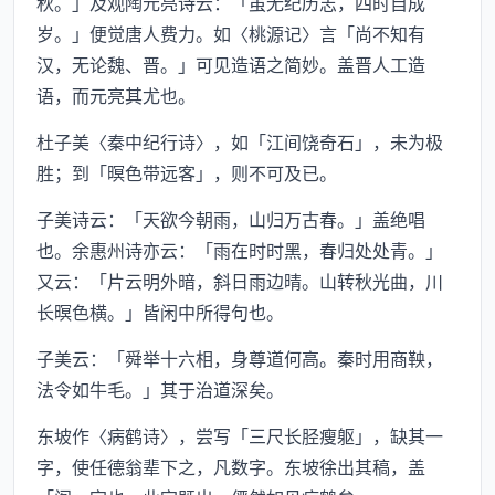
秋。」及观陶元亮诗云：「虽无纪历志，四时自成
岁。」便觉唐人费力。如〈桃源记〉言「尚不知有
汉，无论魏、晋。」可见造语之简妙。盖晋人工造
语，而元亮其尤也。
杜子美〈秦中纪行诗〉，如「江间饶奇石」，未为极
胜；到「暝色带远客」，则不可及已。
子美诗云：「天欲今朝雨，山归万古春。」盖绝唱
也。余惠州诗亦云：「雨在时时黑，春归处处青。」
又云：「片云明外暗，斜日雨边晴。山转秋光曲，川
长暝色横。」皆闲中所得句也。
子美云：「舜举十六相，身尊道何高。秦时用商鞅，
法令如牛毛。」其于治道深矣。
东坡作〈病鹤诗〉，尝写「三尺长胫瘦躯」，缺其一
字，使任德翁辈下之，凡数字。东坡徐出其稿，盖