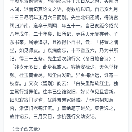
于城东景德僧舍，与同郡关注子东日从之游，实闻所
未闻，退而记其论文之语，得数纸以归。自己亥九月
十三日尽明年正月六日而别。先生北归还朝，得请宫
祠归泸南，道卒于凤翔，年五十一。自己亥距今绍兴
八年戊午，二十年矣，旧所记，更兵火无复存者。子
东书来，属余追录，且欲得仆自书，云：「将置之隅
坐，如见师友。」衰病废忘，十不省五六，乃为书所
记，得三十五条。先生尝次韵行父〈冬日旅舍诗〉：
「残岁无多日，此身犹旅人。客情安枕少，天色举杯
频。桂玉黄金尽，风尘白发新。异乡梅信远，谁寄一
枝春。」又次〈留别〉韵云：「白头重踏软红尘，独
立鸳行觉异伦。往事已空谁叙旧，好诗乍见且尝新。
细思寂寂门罗雀，犹胜累累冢卧麟。力请宫祠知意
否，渐谋归老锦江滨。」盖绝笔于是矣。集者逸之，
故并记云。三月癸巳，余杭强行父幼安记。
〈唐子西文录〉