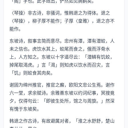
「阁」字也。此字既出，俨然如见病鹤矣。
〈琴操〉非古诗，非骚词，惟韩退之为得体。退之
〈琴操〉，柳子厚不能作；子厚〈皇雅〉，退之亦不
能作。
东坡诗，叙事言简而意尽。忠州有潭，潭有潜蛟，人
未之信也。虎饮水其上，蛟尾而食之，俄而浮骨水
上，人方知之。东坡以十字道尽云：「潜鳞有饥蛟，
掉尾取渴虎。」言「渴」则知虎以饮水而召灾，言
「饥」则蛟食其肉矣。
谢固为绵州推官，推官之廨，欧阳文忠公生焉。谢作
六一堂，求余赋诗。余雅善东坡以约词纪事，冥搜竟
夕，仅得句云：「即彼生处所，馆之与周旋。」然深
有愧于东坡矣。
韩退之作古诗，有故避属对者，「淮之水舒舒，楚山