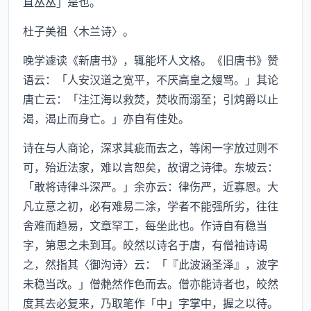
直丛丛」是也。
杜子美祖〈木兰诗〉。
晚学遽读《新唐书》，辄能坏人文格。《旧唐书》赞
语云：「人安汉道之宽平，不厌高皇之嫚骂。」其论
唐亡云：「注江海以救焚，焚收而溺至；引鸩爵以止
渴，渴止而身亡。」亦自有佳处。
诗在与人商论，深求其疵而去之，等闲一字放过则不
可，殆近法家，难以言恕矣，故谓之诗律。东坡云：
「敢将诗律斗深严。」余亦云：律伤严，近寡恩。大
凡立意之初，必有难易二涂，学者不能强所劣，往往
舍难而趋易，文章罕工，每坐此也。作诗自有稳当
字，第思之未到耳。皎然以诗名于唐，有僧袖诗谒
之，然指其〈御沟诗〉云：「『此波涵圣泽』，波字
未稳当改。」僧艴然作色而去。僧亦能诗者也，皎然
度其去必复来，乃取笔作「中」字掌中，握之以待。