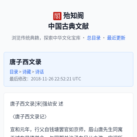
殆知阁
中国古典文献
浏览
传统典籍，
探索
中华文化宝库
·
总目录
·
最近更新
唐子西文录
目录
>
诗藏
>
诗话
最后修改：
2018-11-26 22:52:21 UTC
唐子西文录[宋]强幼安 述
〈唐子西文录记〉
宣和元年，行父自钱塘罢官如京师，眉山唐先生同寓