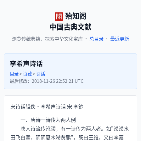
殆知阁
中国古典文献
浏览
传统典籍，
探索
中华文化宝库
·
总目录
·
最近更新
李希声诗话
目录
>
诗藏
>
诗话
最后修改：
2018-11-26 22:52:21 UTC
宋诗话辑佚·李希声诗话 宋 李錞
一、唐诗一诗传为两人例
唐人诗流传讹谬，有一诗传为两人者。如"漠漠水
田飞白鹭，阴阴夏木啭黄鹂"，既曰王维，又曰李嘉