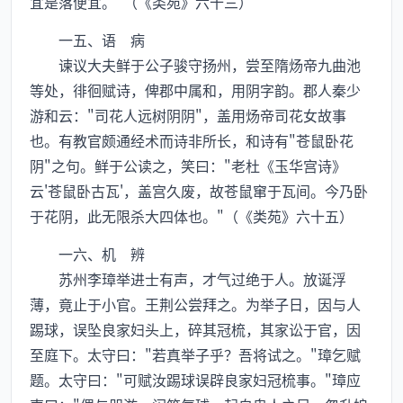
宜是落便宜。"（《类苑》六十三）
一五、语 病
谏议大夫鲜于公子骏守扬州，尝至隋炀帝九曲池
等处，徘徊赋诗，俾郡中属和，用阴字韵。郡人秦少
游和云："司花人远树阴阴"，盖用炀帝司花女故事
也。有教官颇通经术而诗非所长，和诗有"苍鼠卧花
阴"之句。鲜于公读之，笑曰："老杜《玉华宫诗》
云'苍鼠卧古瓦'，盖宫久废，故苍鼠窜于瓦间。今乃卧
于花阴，此无限杀大四体也。"（《类苑》六十五）
一六、机 辨
苏州李璋举进士有声，才气过绝于人。放诞浮
薄，竟止于小官。王荆公尝拜之。为举子日，因与人
踢球，误坠良家妇头上，碎其冠梳，其家讼于官，因
至庭下。太守曰："若真举子乎？吾将试之。"璋乞赋
题。太守曰："可赋汝踢球误辟良家妇冠梳事。"璋应