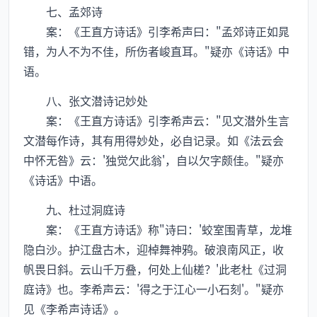
七、孟郊诗
案：《王直方诗话》引李希声曰："孟郊诗正如晁
错，为人不为不佳，所伤者峻直耳。"疑亦《诗话》中
语。
八、张文潜诗记妙处
案：《王直方诗话》引李希声云："见文潜外生言
文潜每作诗，其有用得妙处，必自记录。如《法云会
中怀无咎》云：'独觉欠此翁'，自以欠字颇佳。"疑亦
《诗话》中语。
九、杜过洞庭诗
案：《王直方诗话》称"诗曰：'蛟室围青草，龙堆
隐白沙。护江盘古木，迎棹舞神鸦。破浪南风正，收
帆畏日斜。云山千万叠，何处上仙槎？'此老杜《过洞
庭诗》也。李希声云：'得之于江心一小石刻'。"疑亦
见《李希声诗话》。