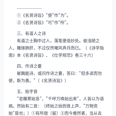
----------------
①《名贤诗旨》"使"作"为"。
②《名贤诗旨》"可"作"所"。
三、有道人之诗
有道之士胸中过人，落笔便造妙处。彼浅陋之
人，雕琢肺肝，不过仅然嘲风弄月而已。（《诗学指
南》本《名贤诗旨》、《仕学规范》卷三十六）
四、作诗之要
崔鷃能诗，或问作诗之要，答曰："但多读而勿
使，斯为善。"（《名贤诗旨》）
五、始字音
"皂雕寒始急"，"千呼万唤始出来"，人皆以为语
病。然始有二音：〔终始之始则音上声，"万物资
始"是也；〕①有所宿〔留〕②而今甫然者，当从去