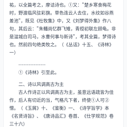
祐，以全篇考之，摩诘诗也。①又："楚乡寒食梅花
时，野渡临风驻彩旗。草色连云人去住，水纹如谷燕
差池"，既见《杜牧集》中，又《刘梦得外集》作八
句，其后云："朱轓尚忆群飞雉，青绶初联左顾龟。非
是湓城白司马，水曹何事与新诗"，考其全篇，梦得诗
也。然前四句绝类牧之。（《丛话》十五、《诗林》
一）
----------------
①《诗林》引至此。
二、诗以风调高古为主
古人作诗正以风调高古为主，虽意远语疏皆为佳
作，后人有切近的当，气格凡下者，终使①人可②
憎。（《玉屑》十、《鉴衡》一、《诗学旨学》本
《名贤诗旨》、《唐诗品汇》卷首、《仕学规范》卷
三十六）