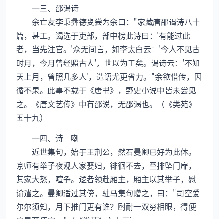
一三、邵谒诗
余亡友李秉彝德叟尝为余曰："家藏唐邵谒诗八十
篇，甚工。谒选于吏部，部中榜此诗曰：'有能过此
者，当先注官。'众无间言，如李太白云：'今人不见古
时月，今月曾经照古人'，世以为工矣。谒诗云：'不知
天上月，曾照几多人'，造语尤更省力。"余欲借传，因
循不果。此事不载于《唐书》，野史小说中皆未尝见
之。《唐文艺传》中有邵说，无邵谒也。（《类苑》
五十九）
一四、诗 嘲
近世集句，始于王荆公，然石曼卿已好为此体。
京师有举子夜观人家娶妇，徘徊不去，至排坠门扉，
其家大怒，喧争。逻者领赴厢主，厢主以其举子，慰
谕遣之。曼卿适过其傍，驻马集句赠之，曰："司空爱
尔尔须知，月下推门更有谁？尀耐一双穷相眼，得便