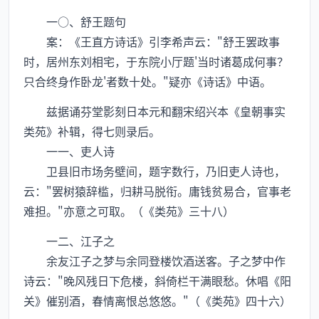
一○、舒王题句
案：《王直方诗话》引李希声云："舒王罢政事
时，居州东刘相宅，于东院小厅题'当时诸葛成何事？
只合终身作卧龙'者数十处。"疑亦《诗话》中语。
兹据诵芬堂影刻日本元和翻宋绍兴本《皇朝事实
类苑》补辑，得七则录后。
一一、吏人诗
卫县旧市场务壁间，题字数行，乃旧吏人诗也，
云："罢树猿辞槛，归耕马脱衔。庸钱贫易合，官事老
难担。"亦意之可取。（《类苑》三十八）
一二、江子之
余友江子之梦与余同登楼饮酒送客。子之梦中作
诗云："晚风残日下危楼，斜倚栏干满眼愁。休唱《阳
关》催别酒，春情离恨总悠悠。"（《类苑》四十六）