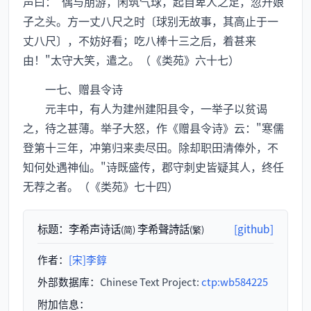
声曰："偶与朋游，闲筑气球，起自卑人之足，忽升娘
子之头。方一丈八尺之时〔球别无故事，其高止于一
丈八尺〕，不妨好看；吃八棒十三之后，着甚来
由！"太守大笑，遣之。（《类苑》六十七）
一七、赠县令诗
元丰中，有人为建州建阳县令，一举子以贫谒
之，待之甚薄。举子大怒，作《赠县令诗》云："寒儒
登第十三年，冲第归来卖尽田。除却职田清俸外，不
知何处遇神仙。"诗既盛传，郡守刺史皆疑其人，终任
无荐之者。（《类苑》七十四）
标题：
李希声诗话
李希聲詩話
[github]
(简)
(繁)
作者：
[宋]李錞
外部数据库：
Chinese Text Project:
ctp:wb584225
附加信息：