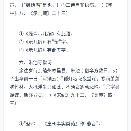
声，〔"蝉始鸣"是也。〕③二诗自非语病。（《学
林》八、《示儿编》二十三）
----------------
①《履斋示儿编》有此语。
②《示儿编》有"留"字。
③《示儿编》有此五字。
六、朱池寺僧诗
余往岁侍亲睦州寿昌县，朱池寺僧卒方数日，弟
子出卒前一日手写颂云："孤灯寂寂夜堂深，寒雨萧萧
响竹林。大抵浮生只如此，不须哀怨动悲吟。"①字甚
端谨，斯亦异矣。（《宋纪》九十二、《类苑》四十
三）
----------------
①"悲吟"，《皇朝事实类苑》作"悲音"。