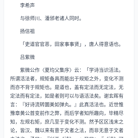
李希声
与徐师川、潘邠老诸人同时。
扬信祖
「吏道官官恶，田家事事贤」，唐人得意语也。
吕紫微
紫微公作〈夏均父集序〉云：「学诗当识活法。
所谓活法者，规矩备具而能出于规矩之外，变化不测
而亦不背于规矩也。是道也，盖有定法而无定法，无
定法而有定法，如是者则可以与语活法矣。谢玄晖有
言：『好诗流转圜美如弹丸。』此真活法也。近世惟
豫章黄公首变前作之弊，而后学者知所趣向，毕精尽
知，左规右矩，庶几至于变化不测。然予区区浅末之
论，皆汉、魏以来有意于文者之法，而非无意于文者