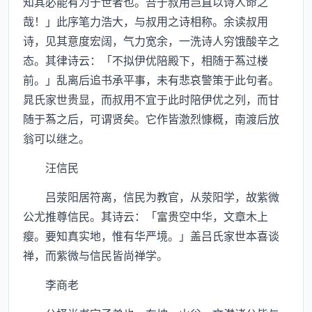
知其必能有为于世者也。吾于叔用岂直以诗人命之
哉！」此序笔力浩大，与叔用之诗相称。余读叔用
诗，见其意度宏阔，气力宽余，一洗诗人穷饿酸辛之
态。其律诗云：「不拟伊优陪殿下，相随于蒍过楼
前。」乱离后追书承平事，未有悲哀警策于此句者。
晁氏家世贵显，而叔用不宜于此时陪伊优之列，而甘
随于蒍之后，可谓贤矣。它作皆激烈慷概，南渡后放
翁可以继之。
汪信民
吕荥阳居符离，信民为教官，从荥阳学，故紫微
公尤推尊信民。其诗云：「富贵空中华，文章木上
瘿。要知真实地，惟有华严境。」盖吕氏家世本喜谈
禅，而紫微与信民皆尚禅学。
李商老