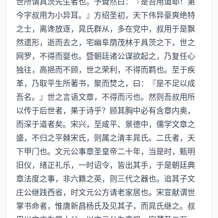
世所谓具茨先生者也。予耸然曰：『是吾用道耶！第
今字叔用为小异耳。』方绍圣初，天下伟异豪爽绝特
之士，离谗放逐，晁氏群从，多在党中，叔用于是飘
然遗形，逝而去之，宅幽阜荫茂林于具茨之下，世之
网罗，不得而婴也。暨朝廷诸公谋欲起之，乃复任心
独往，高挹而不顾，世之荣利，不得而羁也。至于疾
革，乃取平生所著书，聚而焚之，曰：『是不足以成
吾名。』世之言语文章，不得而污也。然则吾叔用所
以传于后世者，果于诗乎？顾其胸中必有含章内奥，
而深于道者矣。宋兴，至咸平、景德中，儒学文章之
盛，不归之平棘宋氏，则属之清丰晁氏。二氏者，天
下甲门也。文元公事章圣皇帝二十年，当是时，甄明
旧仪，绪正礼乐，一时诏令，皆出其手，于是朝廷典
章法度之事，非六籍之英，则三代之器也。迨其子文
庄公继践西省，时文元公方请老家居也。宋宣献谓世
掌书命者，惟唐新昌杨氏及见其子，而晁氏继之。叔