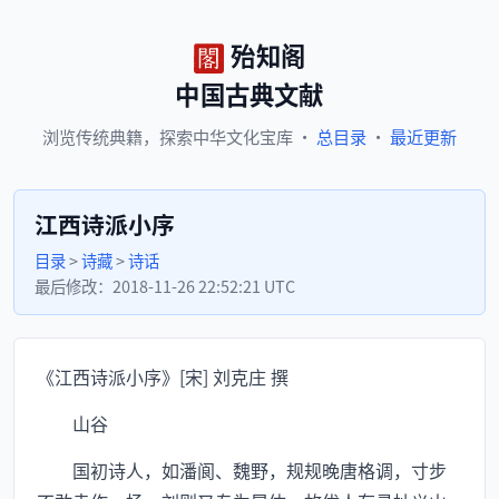
殆知阁
中国古典文献
浏览
传统典籍，
探索
中华文化宝库
·
总目录
·
最近更新
江西诗派小序
目录
>
诗藏
>
诗话
最后修改：
2018-11-26 22:52:21 UTC
《江西诗派小序》[宋] 刘克庄 撰
山谷
国初诗人，如潘阆、魏野，规规晚唐格调，寸步