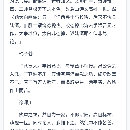
为此言矣。此惟深于诗者知之。文师南丰，诗师豫
章，二师皆极天下之本色，故后山诗文高妙一世。然
〈题太白画像〉云：『江西胜士与长吟，后来不忧身
陆沉。』胜士谓饶德操也。按德操此诗去手污吾足之
作，大争地位，太白非德操，遂陆沉耶？似非笃
论。」
韩子苍
子苍蜀人。学出苏氏，与豫章不相接。吕公强之
入派，子苍殊不乐。其诗有磨淬翦截之功，终身改窜
不已，有已写寄人数年，而追取更易一两字者，故所
作少而善。
徐师川
豫章之甥，然自为一家，不似渭阳，高自标树，
藐视一世。同时诸人，多推下之，然集中不能皆善。