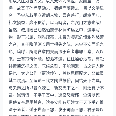
用以文庄为曾大父，以文元公为高袓，家藏至二万
卷，故其子孙焠掌励志，错综而藻缋之，皆以文学显
名。予尝从叔用商近朝人物，嘉言善行，朝章国典，
礼文损益，靡不贯洽，以诗鸣者，岂叔用之志也哉！
虽然，叔用既已油然栖志于林涧旷远之中，遇事写
物，形于兴属，渊雅疏亮，未尝为凄怨危愤激烈愁苦
之音，其于晦明消长用舍得失之际，未尝不安而乐之
也。呜呼，所谓含章内奥而深于道者非耶！秦、汉以
来，士有抱奇怀能，留落不遇，往往燥心污笔，有怨
诽愤悷沉抑之思，气候急刻，不能闲退，古之词人皆
是也。太史公作〈贾谊传〉，盖以屈原配之，又裁录
其二赋焉。至谊论三代之陶世振俗，固结天下之具，
与夫秦之所以暴兴棘亡，斩艾天下之术，则迁有所不
录。岂谓谊一不平于其中，遂哀怨壹郁，泣涕以死，
借使文帝尽用其言，谊亦安能有所建立于天下乎？惟
深于道者，遁于世而不怨，发于词而不怒，君子是以