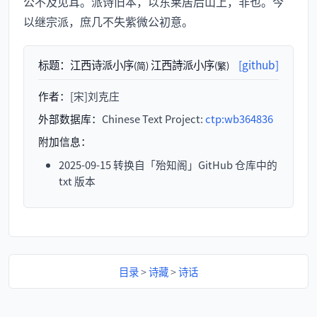
公不及见耳。派诗旧本，以东莱居后山上，非也。今
以继宗派，庶几不失紫微公初意。
标题：
江西诗派小序
江西詩派小序
[github]
(简)
(繁)
作者：
[宋]刘克庄
外部数据库：
Chinese Text Project:
ctp:wb364836
附加信息：
2025-09-15 转换自「殆知阁」GitHub 仓库中的
txt 版本
目录
>
诗藏
>
诗话