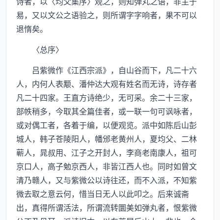
诗者，以〈均父集序〉观之，则知弹丸之语，非主于
易，又以文公之语验之，则所谓字字响者，果不可以
退惰矣。
〈总序〉
吕紫微作《江西宗派》，自山谷而下，凡二十六
人，内何人表颙、潘仲达大观有姓名而无诗，诗存者
凡二十四家。王直方诗绝少，无可采。余二十三家，
部帙稍多，今取其全篇佳者，或一联一句可讽咏者，
或对偶工者，各着于编，以便观览。派中如陈后山彭
城人，韩子苍陵阳人，幡邠老黄州人，夏均父、二林
蕲人，晁叔用、江子之开封人，李商老南康人，祖可
京口人，高子勉京西人，非皆江西人也。同时如曾文
清乃赣人，又与紫微公以诗往还，而不入派，不知紫
微去取之意云何，惜当日无人以此叩之。后来诚斋
出，真得所谓活法，所谓流转圜美如弹丸者，恨紫微