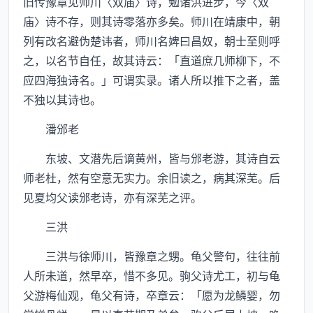
旧传豫章见师川〈双庙〉诗，勉诸洪进步，今〈双
庙〉诗不存，则其诗零落亦多矣。师川在靖康中，朝
列有改名避伪楚讳者，师川名婢曰昌奴，朝士至则呼
之，以名节自任，故其诗云：「直道庶几师柳下，不
应四海独诗名。」可谓实录。诸人所以推下之者，盖
不独以其诗也。
潘邠老
东坡、文潜先后谪黄州，皆与邠老游，其诗自云
师老杜，然有空意无实力。余旧读之，病其深芜。后
见夏均父读邠老诗，亦有深芜之评。
三洪
三洪与徐师川，皆豫章之甥。龟父警句，往往前
人所未道，然早卒，惜不多见。驹父诗尤工，初与龟
父游梅仙观，龟父有诗，卒章云：「愿为龙鳞婴，勿