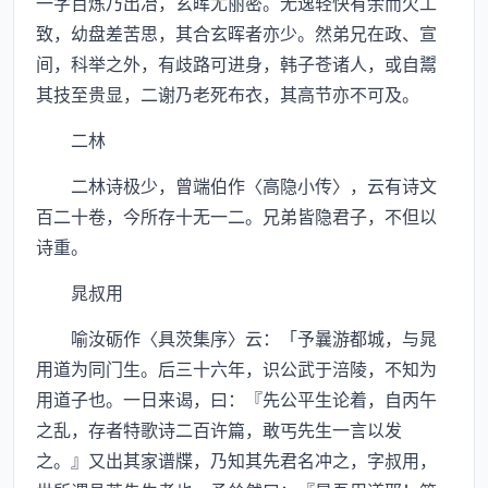
一字百炼乃出冶，玄晖尤丽密。无逸轻快有余而欠工
致，幼盘差苦思，其合玄晖者亦少。然弟兄在政、宣
间，科举之外，有歧路可进身，韩子苍诸人，或自鬻
其技至贵显，二谢乃老死布衣，其高节亦不可及。
二林
二林诗极少，曾端伯作〈高隐小传〉，云有诗文
百二十卷，今所存十无一二。兄弟皆隐君子，不但以
诗重。
晁叔用
喻汝砺作〈具茨集序〉云：「予曩游都城，与晁
用道为同门生。后三十六年，识公武于涪陵，不知为
用道子也。一日来谒，曰：『先公平生论着，自丙午
之乱，存者特歌诗二百许篇，敢丐先生一言以发
之。』又出其家谱牒，乃知其先君名冲之，字叔用，