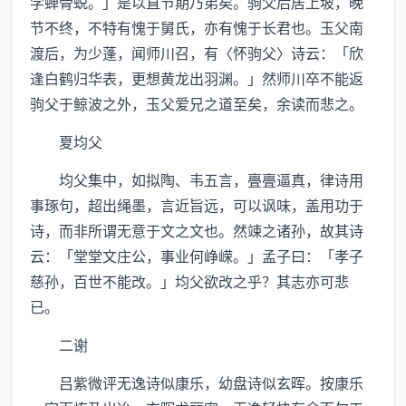
学蝉骨蜕。」是以直节期乃弟矣。驹父后居上坡，晚
节不终，不特有愧于舅氏，亦有愧于长君也。玉父南
渡后，为少蓬，闻师川召，有〈怀驹父〉诗云：「欣
逢白鹤归华表，更想黄龙出羽渊。」然师川卒不能返
驹父于鲸波之外，玉父爱兄之道至矣，余读而悲之。
夏均父
均父集中，如拟陶、韦五言，亹亹逼真，律诗用
事琢句，超出绳墨，言近旨远，可以讽味，盖用功于
诗，而非所谓无意于文之文也。然竦之诸孙，故其诗
云：「堂堂文庄公，事业何峥嵘。」孟子曰：「孝子
慈孙，百世不能改。」均父欲改之乎？其志亦可悲
已。
二谢
吕紫微评无逸诗似康乐，幼盘诗似玄晖。按康乐