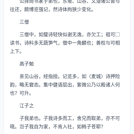
公择尚书家子弟也，东坡、山谷、文潜诸公皆与
往还，颇博览强记，然诗体拘狭少变化。
三僧
三僧中，如璧诗轻快似谢无逸，亦欠工；祖可□
读书，诗料多无蔬笋气，僧中一角麟也；善权与可相
上下。
高子勉
亲见山谷，经指授。记览多，如〈麦城〉诗押险
韵，略无窘态。集中健语层出，紫微公乃以殿诸人何
也？可升。
江子之
子我弟也。子我诗多而工，舍兄而取弟，亦不可
晓。岂子我自为家，不肯入社，如韩子苍耶？