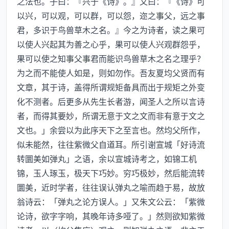
之法也。子曰：『兴于《诗》。』又曰：『《诗》可
以兴，可以观，可以群，可以怨，迩之事父，远之事
君，多识于鸟兽草木之名。』今之为诗者，读之果可
以使人兴起其为善之心乎，果可以使人兴观群怨乎，
果可以使之知事父事君而能识鸟兽草木之名之理乎？
为之而不能使人如是，则如勿作。吾友夏均父贤而有
文章，其于诗，盖得所谓规矩备具而出于规矩之外变
化不测者。后更多从先生长者游，闻圣人之所以言诗
者，而得其要妙，所谓无意于文之文而非有意于文之
文也。」余尝以为此序天下之至言也。然均父所作，
似未能然，往往紫微父自道耳。所引谢宣城「好诗流
转圜美如弹丸」之语，余以宣城诗考之，如锦工机
锦，玉人琢玉，极天下巧妙。穷巧极妙，然后能流转
圜美，近时学者，往往误认弹丸之喻而趋于易，故放
翁诗云：「弹丸之论方误人。」又朱文公云：「紫微
论诗，欲字字响，其晚年诗多哑了。」然则欲知紫微