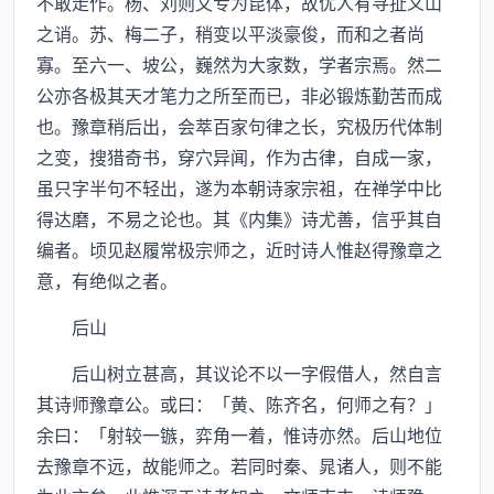
不敢走作。杨、刘则又专为昆体，故优人有寻扯义山
之诮。苏、梅二子，稍变以平淡豪俊，而和之者尚
寡。至六一、坡公，巍然为大家数，学者宗焉。然二
公亦各极其天才笔力之所至而已，非必锻炼勤苦而成
也。豫章稍后出，会萃百家句律之长，究极历代体制
之变，搜猎奇书，穿穴异闻，作为古律，自成一家，
虽只字半句不轻出，遂为本朝诗家宗袓，在禅学中比
得达磨，不易之论也。其《内集》诗尤善，信乎其自
编者。顷见赵履常极宗师之，近时诗人惟赵得豫章之
意，有绝似之者。
后山
后山树立甚高，其议论不以一字假借人，然自言
其诗师豫章公。或曰：「黄、陈齐名，何师之有？」
余曰：「射较一镞，弈角一着，惟诗亦然。后山地位
去豫章不远，故能师之。若同时秦、晁诸人，则不能