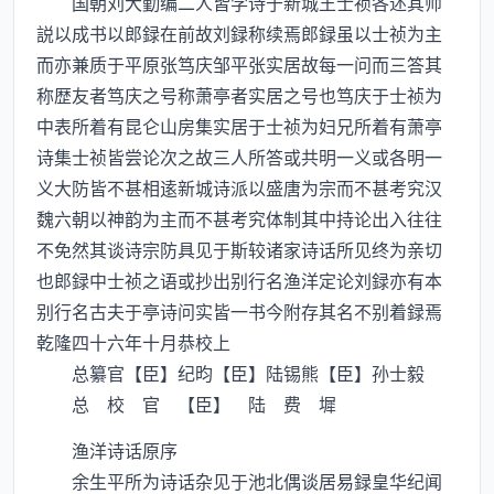
国朝刘大勤编二人皆学诗于新城王士祯各述其师
説以成书以郎録在前故刘録称续焉郎録虽以士祯为主
而亦兼质于平原张笃庆邹平张实居故每一问而三答其
称歴友者笃庆之号称萧亭者实居之号也笃庆于士祯为
中表所着有昆仑山房集实居于士祯为妇兄所着有萧亭
诗集士祯皆尝论次之故三人所答或共明一义或各明一
义大防皆不甚相逺新城诗派以盛唐为宗而不甚考究汉
魏六朝以神韵为主而不甚考究体制其中持论出入往往
不免然其谈诗宗防具见于斯较诸家诗话所见终为亲切
也郎録中士祯之语或抄出别行名渔洋定论刘録亦有本
别行名古夫于亭诗问实皆一书今附存其名不别着録焉
乾隆四十六年十月恭校上
总纂官【臣】纪昀【臣】陆锡熊【臣】孙士毅
总 校 官 【臣】 陆 费 墀
渔洋诗话原序
余生平所为诗话杂见于池北偶谈居易録皇华纪闻