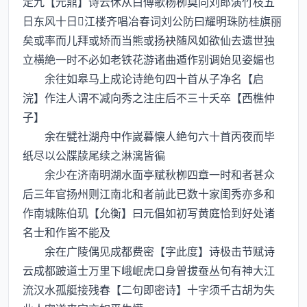
定九【元鼎】诗云休从白傅歌杨栁莫向刘郎演竹枝五
日东风十日江楼齐唱冶春词刘公防曰耀明珠防桂旗丽
矣或率而儿拜或矫而当熊或扬袂随风如欲仙去遗世独
立横絶一时不必如老铁花游诸曲遁作别调始见姿媚也
余往如皋马上成论诗絶句四十首从子净名【启
浣】作注人谓不减向秀之注庄后不三十夭卒【西樵仲
子】
余在甓社湖舟中作嵗暮懐人絶句六十首丙夜而毕
纸尽以公牒牍尾续之淋漓皆徧
余少在济南明湖水面亭赋秋栁四章一时和者甚众
后三年官扬州则江南北和者前此已数十家闺秀亦多和
作南城陈伯玑【允衡】曰元倡如初写黄庭恰到好处诸
名士和作皆不能及
余在广陵偶见成都费密【字此度】诗极击节赋诗
云成都跛道士万里下峨岷虎口身曽拔蚕丛句有神大江
流汉水孤艇接残春【二句即密诗】十字须千古胡为失