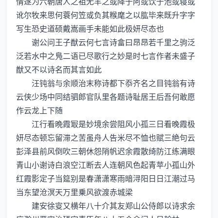
情遂为六朝唐人之祖无羊之或降于阿或饮于池或寝或
讹尔牧来思何蓑何笠或负其糇麾之以肱毕来既升字字
写生恐史道硕戴嵩画手未能如此极妍尽态也
谢公问王子猷云何七言诗畣曰昂昂若千里之驹泛
泛若水中之鳬二语已尽歌行之妙是时七言作者未盛子
猷又不以诗名而其言如此
汪钝翁与余顺治末称诗都下忝齐名之目钝翁有诗
云侠少场中同结驷郎官队里各题诗耻居王后吾何敢愿
作云龙上下随
江行看晩霞冣是妙境余尝阻风小孤三日看晚霞极
妍尽态顿忘留滞之苦虽舟人告米尽不恤也赋三絶句云
彭泽县前风倒吹三朝休怨陗帆迟余霞散绮防江练满眼
青山小谢诗白浪空江断去人连朝风色起青苹小孤山外
红霞影定子当筵别是春潇潇寒雨暗浔阳日日江潮过马
当东望沧溟天万里乗风欲渡赤城梁
建安徐叜又横年八十介其友郑山公侍郎以诗求余