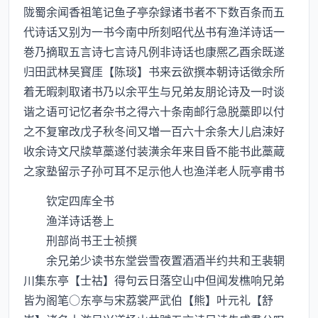
陇蜀余闻香祖笔记鱼子亭杂録诸书者不下数百条而五
代诗话又别为一书今南中所刻昭代丛书有渔洋诗话一
巻乃摘取五言诗七言诗凡例非诗话也康熈乙酉余既遂
归田武林吴寳厓【陈琰】书来云欲撰本朝诗话徴余所
着无暇刺取诸书乃以余平生与兄弟友朋论诗及一时谈
谐之语可记忆者杂书之得六十条南邮行急脱藁即以付
之不复窜改戊子秋冬间又増一百六十余条大儿启涑好
收余诗文尺牍草藁遂付装潢余年来目昏不能书此藁蔵
之家塾留示子孙可耳不足示他人也渔洋老人阮亭甫书
钦定四库全书
渔洋诗话巻上
刑部尚书王士祯撰
余兄弟少读书东堂尝雪夜置酒酒半约共和王裴辋
川集东亭【士祜】得句云日落空山中但闻发樵响兄弟
皆为阁笔○东亭与宋荔裳严武伯【熊】叶元礼【舒