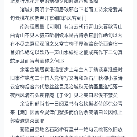
止复行水花开更落烟栁夕阳时蝉声动髙阁
诸城刘翼明字子羽居琅邪台下老而工诗余常爱其
句云桃花栁絮春开瓮细斜风客到门
南海程周量【可则】有诗云朝行青山头暮歇青山
曲青山不见人猿声听相续本是古诗余直删作絶句以为
有不尽之意程深服之又常言栁子厚渔翁夜傍西岩宿一
首如作絶句以欵乃一声山水緑结之便成髙作下二句真
蛇足耳而盲者顾称之何耶
余客金陵居秦淮邀笛步上与主人丁翁谈秦淮盛时
旧事作絶句二十首人竞传写又有和题石厓秋栁小景诗
云宫栁烟含六代愁丝丝畏见冶城秋无情画里逢摇落一
夜西风满石头袁萚庵【于令】见之笑曰忍俊不禁矣
余官刑部尚书一日阅爰书有名螃蠏者侍郎徐公青
来【潮】因言今嵗津门蟹多而价防余笑谓曰公因纸上
郭索遽思朶颐耶
蜀隆昌县地名石谿桥有垩书一絶句云桃花依旧放