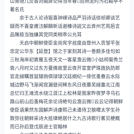
山青隠几焚香对画屏记得当年春后燕泥时汚石谿亭不
著名氏
余于古人论诗冣喜钟嵘诗品严羽诗话徐祯卿谈艺
録而不喜皇甫汸解頥新话谢榛诗説又云弇州艺苑巵言
品隲极当独嫌其党同类稍乖公允耳
天启中朝鲜使臣金尚宪字叔度由登州入贡邹平张
忠定公华东【延登】馆之于家刻其诗一巻颇多佳句如
三秋海岸初賔雁五夜天文一客星澹云微小姑祠菊秀兰
衰八月时又过东方曼倩故里云夜开宣室俨珠旒执防郎
官走緑鞲首鼠辕驹俱琭琭汉廷纲纪一俳优蚤春云水际
城边野马飞渐闻宫漏昼间稀东风日夜蘼芜緑塞北江南
总忆归王滩流水绕江涯江上松林是我家昨夜梦寻乌石
路山前山后蚤梅花余论诗絶句云澹云微云云记得朝鲜
使臣语果然东国解声诗康熙己未遣侍卫狼曋太学生孙
致弥往朝鲜采诗大抵律絶居什之九古诗歌行畧见梗概
而已孙后登戊辰进士官翰林