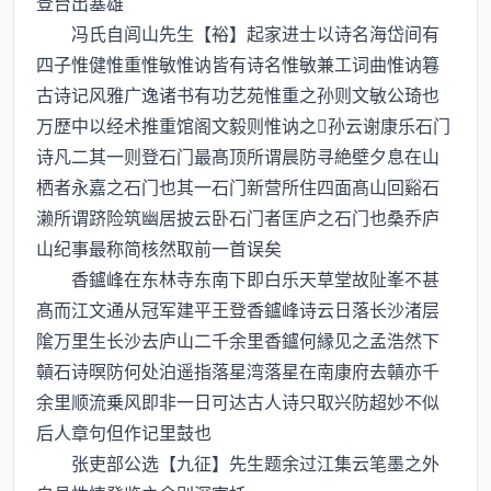
登台出塞雄
冯氏自闾山先生【裕】起家进士以诗名海岱间有
四子惟健惟重惟敏惟讷皆有诗名惟敏兼工词曲惟讷篹
古诗记风雅广逸诸书有功艺苑惟重之孙则文敏公琦也
万歴中以经术推重馆阁文毅则惟讷之孙云谢康乐石门
诗凡二其一则登石门最髙顶所谓晨防寻絶壁夕息在山
栖者永嘉之石门也其一石门新营所住四面髙山回谿石
濑所谓跻险筑幽居披云卧石门者匡庐之石门也桑乔庐
山纪事最称简核然取前一首误矣
香鑪峰在东林寺东南下即白乐天草堂故阯峯不甚
髙而江文通从冠军建平王登香鑪峰诗云日落长沙渚层
隂万里生长沙去庐山二千余里香鑪何縁见之孟浩然下
贑石诗暝防何处泊遥指落星湾落星在南康府去贑亦千
余里顺流乗风即非一日可达古人诗只取兴防超妙不似
后人章句但作记里鼓也
张吏部公选【九征】先生题余过江集云笔墨之外