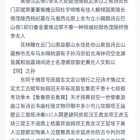
荚陵汉武帝李夫人处距茂陵数武余过之有诗云长
门买赋草萋萋寃魄云阳杜宇啼惟有佳人解倾国荚陵长
傍茂陵西杨妃墓在马嵬西北原上余为立小碣题诗云巴
山夜却归秦金粟堆边草不春一种倾城好顔色茂陵终傍
李夫人
花林疃在云门山南益都山水佳处也山泉翁诗云山
蔵栁市无车马水隔桃源有子孙冯宗伯北海钟司空龙渊
皆属和翁嘉靖间进士名澄甫官御史夀光人文和公
【珝】之孙
东阿于慎思号厐眉生文定公慎行之兄诗才情过文
定尤工古赋年始弱冠夭卒有厐眉生集若干巻十七叔祖
考功季木【象春原名象巽】天才排奡目空一世使秦游
曲江有诗云韦曲杜陵文物尽眼中多少可儿坟题项王庙
壁云三章既沛秦川入闗更肆阿房炬汉王真龙项王虎玉
玦三提王不语鼎上桮羮弃翁姆项王真龙汉王鼠垓下美
人泣楚歌定陶美人泣楚舞真龙亦鼠虎亦防古今判刘项