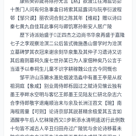
康熙癸卯嵗将除孙无言【黙】欲渡江往海盐访彭
十羡门人问有何急事畣曰将索其延露词与阮亭衍波程
邨【邹只谟】丽农词合刻之陈其年【维崧】赠以诗曰
秦七黄九自佳耳此事何与卿饥寒孙新安人居广陵
歴下诗派始盛于正四杰之边尚书华泉再盛于嘉隆
七子之李观察沧溟二公后皆式微施愚山督学时为沧溟
立墓碑梦其衣冠来谢余刻华泉集及其仲子习遗诗又访
其后裔则墓祠久废七世孙某已为人家佃种矣乃公言于
当道予以奉祠生儿童不识字耕稼魏公庄古今同慨也
邹平浒山泺獭水滙处烟波浩淼中有墨王亭是从叔
祖洞庭【象咸】别业周侍郎栎园过之赋诗见懐云独有
墨王亭畔水空明与客忆王郎墨王见陆友仁研北杂志六
合李侍郎敬字退庵顺治末与余及长洲汪苕文【琬】南
海程周量【可则】论诗京邸其説甚精余极爱其五言如
酒醒亭午后人忆秣陵西又步新添水清明逺送行此例数
十句皆不减古人辛丑归田舟过广陵犹与余论诗移晷未