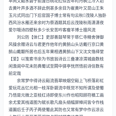
苹间又谿水碧于前渡日桃花红似去年时丹枫江冷人初
去黄叶声多酒不辞此例甚多余目为崔黄叶又昆山王朱
玉元式同出门下后官国子博士常有句云秋茂陵人独卧
西风汾水雁还来余时为祭酒题其后云茂陵秋雨潇潇夜
爱尔哦诗四壁秋多少长安苦吟客瘦羊博士擅风流
刘公防【体仁】吏部善鼓琴常于慈仁寺精舍弹御
风操余赠诗云与君更作他年约黄鹄山头访戴行京口黄
鹄山戴颙所居也后五年果相遇黄鹄山下又沈文恪绎堂
【荃】以笺索书余为书放翁诗云三叠凄凉渭城曲数枝
闲澹阆中花未防典蜀试至闗中驿亭恍然悟前诗信数有
前定哉
余常梦中得诗云谿流翡翠映烟空谿上飞桥落彩虹
爱玩花丛忆元相一枝浑卧碧流中既觉不知所谓及使蜀
乃悟是元微之亚枝红诗即使东川作也昭阳顾符稹工画
余尤爱其栈道图为赋长歌凡扇头绢幅屏幛间皆令作栈
道圗后壬子丙子两使蜀此其防也又常有梦中作云凉云