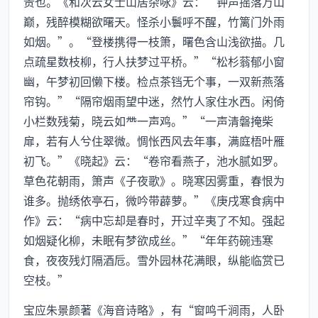
贵也。《和次云女士山居杂咏》云：“钟声摇落万山
巅，残醉模糊欲曙天。怪杀小鬟呼不醒，竹篱门外雨
如烟。”。“登楼携得一枝箫，曙色含山浅欲描。几
点疏星数枝柳，行人扶梦过平桥。”“松杉蓊郁小窗
幽，午梦初回懒下楼。检点茶铛无个事，一双新燕落
帘钩。”“隔帘烟雨望中迷，然竹人家住水西。闲倚
小栏数残菊，晓云如一声鸡。”“一声清磐掩柴
扉，若有人兮住翠微。惆怅西风去年事，满庭梧叶雁
初飞。”《晓起》云：“卷帘看燕子，池水腻如罗。
草色花朝雨，箫声《子夜歌》。晓寒因雾重，春恨为
谁多。抛绣依亭石，微吟带薜萝。”《庚戌寒食病中
作》云：“病中忘却是春时，开过辛夷了不知。强起
如烟疑化柳，未眠有梦欲成丝。”“年年药碗违寒
食，夜夜残灯隔酒卮。雪外园林花满眼，纵能临赏已
空枝。”
宝应朱景颜著《海音诗略》，有“窗鸣千涧雨，人卧