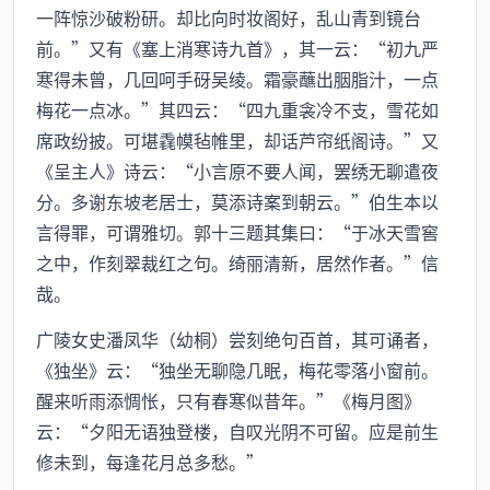
一阵惊沙破粉研。却比向时妆阁好，乱山青到镜台
前。”又有《塞上消寒诗九首》，其一云：“初九严
寒得未曾，几回呵手砑吴绫。霜豪蘸出胭脂汁，一点
梅花一点冰。”其四云：“四九重衾冷不支，雪花如
席政纷披。可堪毳幙毡帷里，却话芦帘纸阁诗。”又
《呈主人》诗云：“小言原不要人闻，罢绣无聊遣夜
分。多谢东坡老居士，莫添诗案到朝云。”伯生本以
言得罪，可谓雅切。郭十三题其集曰：“于冰天雪窖
之中，作刻翠裁红之句。绮丽清新，居然作者。”信
哉。
广陵女史潘凤华（幼桐）尝刻绝句百首，其可诵者，
《独坐》云：“独坐无聊隐几眠，梅花零落小窗前。
醒来听雨添惆怅，只有春寒似昔年。”《梅月图》
云：“夕阳无语独登楼，自叹光阴不可留。应是前生
修未到，每逢花月总多愁。”