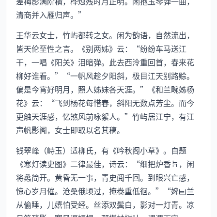
差梅影满阶横，桦烛残时月正明。闲抱玉琴弹一曲，
清商并入雁归声。”
王华云女士，竹屿都转之女。闲为韵语，自然流出，
皆天伦至性之言。《别两姊》云：“纷纷车马送江
干，一唱《阳关》泪暗弹。此去西泠重回首，春来花
柳好谁看。”“一帆风趁夕阳斜，极目江天别路赊。
偏是今宵好明月，照人姊妹各天涯。”《和兰畹姊杨
花》云：“飞到杨花每惜春，斜阳无数点芳尘。而今
更触天涯感，忆煞风前咏絮人。”竹屿居江宁，有江
声帆影阁，女士即取以名其稿。
钱翠峰（峙玉）适柳氏，有《吟秋阁小草》。自题
《寒灯读史图》二律最佳，诗云：“细把炉香，闲
将蠡简开。黄昏无一事，青史阅千回。到眼兴亡感，
惊心岁月催。沧桑俄顷过，掩卷重低徊。”“婢兰
从偷睡，儿嬉怕受经。丝添双鬓白，影对一灯青。凉