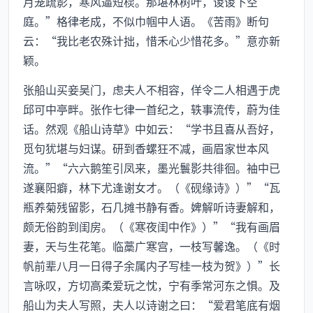
月笼疏影，寒风逼短棂。那堪林树叶，谡谡下空
庭。”格律老成，不似巾帼中人语。《苦雨》断句
云：“我比老农殊计拙，惜禾心少惜花多。”意亦新
颖。
张船山买妾吴门，虑夫人不相容，佯令二人相遇于虎
邱可中亭畔。张作七律一首纪之，轶事流传，蔚为佳
话。然观《船山诗草》中如云：“学书且喜从吾好，
觅句犹堪与妇谋。研到香螺狂不减，画眉家世本风
流。”“六六鹅笙引凤来，墨光鬟影共徘徊。袖中已
遂襄阳癖，林下尤逢谢女才。（《砚缘诗》）”“瓦
瓶养菊残留影，石几摊书静有香。婢解听诗妻解和，
颇无俗韵到闺房。（《寒夜闺中作》）”“我有画眉
妻，天与生花笔。临藁广寒宫，一枝写馨逸。（《时
帆前辈八月一日得子余属内子写桂一枝为贺》）”长
言咏叹，方切高柔爱玩之忱，宁有季常河东之惧。及
船山为夫人写照，夫人以诗谢之曰：“爱君笔底有烟