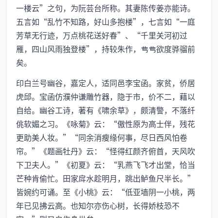
一楼云”之句，为阮芸台所称。其妻陈传姜亦能诗。
五言如“乱竹不知路，好山多抱楼”，七言如“一庭
芳草无行迹，万点桃花送好春”、“千里关河初过
雁，四山风雨独登楼”，持较朱作，欲度骅骝前
矣。
印白兰号幽谷，嘉定人，适同邑李宝函。家贫，侨居
虎邱。宝函仿濮仲谦雕竹器，隐于市，价不二，藉以
自给。幽谷工诗，著有《啸余草》，颇清警，不落纤
佻软媚之习。《咏菊》云：“傲性原为高士伴，残花
更助美人妆。”“同余消瘦缘何事，尽日西风怕卷
帘。”《题画牡丹》云：“怪得红颜齐俯首，天风吹
下卫夫人。”《初夏》云：“乳燕飞飞才出堂，恰当
芒种肯偷忙。田家戽水趁明月，跳出鲈鱼尺半长。”
皆婉约可诵。至《小桃》云：“低亚墙阴一小桃，两
年已见拂云高。也知尔亦伤心树，长得娇枝恐不