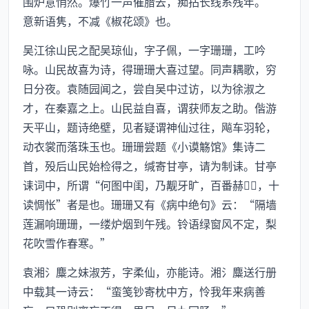
围炉意悄然。爆竹一声催腊去，痴拈长线系残年。”
意新语隽，不减《椒花颂》也。
吴江徐山民之配吴琼仙，字子佩，一字珊珊，工吟
咏。山民故喜为诗，得珊珊大喜过望。同声耦歌，穷
日分夜。袁随园闻之，尝自吴中过访，以为徐淑之
才，在秦嘉之上。山民益自喜，谓获师友之助。偕游
天平山，题诗绝壁，见者疑谓神仙过往，飚车羽轮，
动衣裳而落珠玉也。珊珊尝题《小谟觞馆》集诗二
首，殁后山民始检得之，缄寄甘亭，请为制诔。甘亭
诔词中，所谓“何图中闺，乃觏牙旷，百番赫，十
读惆怅”者是也。珊珊又有《病中绝句》云：“隔墙
莲漏响珊珊，一缕炉烟到午残。铃语绿窗风不定，梨
花吹雪作春寒。”
袁湘氵麋之妹淑芳，字柔仙，亦能诗。湘氵麋送行册
中载其一诗云：“蛮笺钞寄枕中方，怜我年来病善