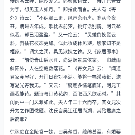
侍婢名云娃，绝怜爱之。郭频伽词云：“侍儿已合云
为字，想见玉人如月。”即指此而言。夫人有《寄
外》诗云：“不寐漏三更，风声杂雨声。寒从今夜
甚，病是去年成。欹枕思前梦，挑灯话别情。阿云愁
似我，却已泪盈盈。”又一绝云：“灵虵倒挽鬓云
斜，斜插花枝态更加。似此妆成休见避，殷家知不是
桓家。”调笑之词，具见淑婉之德。又《家居即事》
云：“前傍青山后水涯，尚湖烟景属侬家。一帘疏雨
斜阳外，人在空庭数落花。”《寄女兄》云：“闻道
君家茆屋好，开门日夜对平湖。能将一幅溪藤纸，澹
写湖光寄我无。”又云：“腕底多情笔底知，阿兄工
画我能诗。题诗与订黄花约，画取西风欲起时。”其
闺阁中一门风雅如此。夫人年二十六而卒，其女兄次
升为之作图徵题。沈氏自吴江迁居尚湖，其殆君庸之
后裔耶？
徐稼庭在金陵眷一姝，曰吴藕香，缠绵甚至，有婚娶