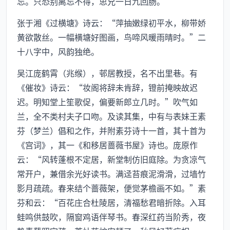
忘。只恐别离忘不得，思兄一日九回肠。”
张于湘《过横塘》诗云：“萍抽嫩绿初平水，柳带娇
黄欲散丝。一幅横塘好图画，鸟啼风暖雨晴时。”二
十八字中，风韵独绝。
吴江庞鹤霄（兆缑），邨居教授，名不出里巷。有
《催妆》诗云：“妆阁将辞未肯辞，镫前掩映故迟
迟。明知堂上笙歌促，偏要新郎立几时。”吹气如
兰，全不类村夫子口吻。及读其集，中有与表妹王素
芬（梦兰）倡和之作，并附素芬诗十一首，其十首为
《宫词》，其一《和移居蔷薇书屋》诗也。庞原作
云：“风转蓬根不定居，新堂制仿旧庭除。为贪凉气
常开户，兼借余光好读书。满迳苔痕泥滑滑，过墙竹
影月疏疏。春来结个蔷薇架，便觉茅檐画不如。”素
芬和云：“百花庄合杜陵居，清福愁君暗折除。入耳
蛙鸣供鼓吹，隔窗鸡语伴琴书。春深红药当阶秀，夜