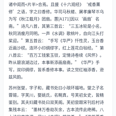
诸中闺而<片半>合焉。且援《十六观经》‘戒香薰
修’之语，字之曰香修。华司马秋槎、屠孝廉琴乌
为写《秋江载月》团扇。蕙[A171]因以‘画扇’名
斋。”诗凡八首，其第三首云：“三五冰轮是小名，
秋同消瘦月同明。一声《水调》歌桃叶，自向江头打
桨迎。”第五首云：“手写《华严》忏性灵，玉台香
近画沙棂。连环小印绸缪字，红上莲花白毡经。”第
八首云：“百万工钱紫玉钗，定情诗卷续《风怀》。
昨从碧浪湖边过，本事新添画扇斋。”《华严》手
写，双印绸缪，皆系香修本事。读之觉红袖添香，逊
兹风韵。
苏州张燮，字子和，藏书处曰小琅环福地。燮之子名
蓉锡，字芙川，娶姚氏，名畹真，号芙初女史，皆精
鉴别。其夫妇藏书处曰双芙阁。芙初尝题宋刊后村诗
集残本云：“墨林万卷劫灰余，古本流传此绝稀。八