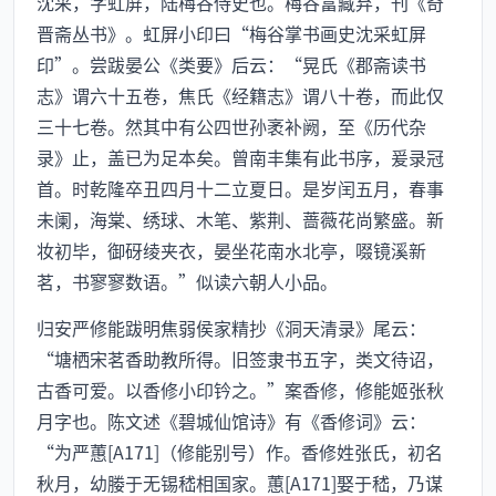
沈采，字虹屏，陆梅谷侍史也。梅谷富藏弃，刊《奇
晋斋丛书》。虹屏小印曰“梅谷掌书画史沈采虹屏
印”。尝跋晏公《类要》后云：“晃氏《郡斋读书
志》谓六十五卷，焦氏《经籍志》谓八十卷，而此仅
三十七卷。然其中有公四世孙袤补阙，至《历代杂
录》止，盖已为足本矣。曾南丰集有此书序，爰录冠
首。时乾隆卒丑四月十二立夏日。是岁闰五月，春事
未阑，海棠、绣球、木笔、紫荆、蔷薇花尚繁盛。新
妆初毕，御砑绫夹衣，晏坐花南水北亭，啜镜溪新
茗，书寥寥数语。”似读六朝人小品。
归安严修能跋明焦弱侯家精抄《洞天清录》尾云：
“塘栖宋茗香助教所得。旧签隶书五字，类文待诏，
古香可爱。以香修小印钤之。”案香修，修能姬张秋
月字也。陈文述《碧城仙馆诗》有《香修词》云：
“为严蕙[A171]（修能别号）作。香修姓张氏，初名
秋月，幼媵于无锡嵇相国家。蕙[A171]娶于嵇，乃谋