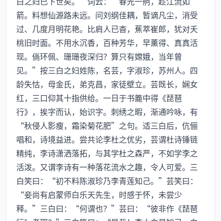
白之妇已下世矣。”词云：“春光一舸，趁江流如
箭。料想仙源路未远。问刘纲佳耦，暂谪凡尘，消受
过、几度月明花艳。比肩人已杳，蕉萃崔郎，犹对夭
桃旧时面。不用水沉香，百种芳华，早薰得、真真活
现。倘环佩、珊珊夜深归？算只有嫦娥，当年曾
见。”按三白之妇姓陈，名芸，字淑珍，苏州人。四
龄失怙，母金氏，弟克昌，家徒壁立。芸既长，娴女
红，三口仰其十指供给。一日于书簏中得《琵琶
行》，挨字而认，始识字。刺绣之暇，渐通吟咏，有
“秋侵人影瘦，霜染菊花肥”之句。适三白后，伉俪
唱和，诗境益进。尝共论李杜之优劣，芸谓杜诗锤链
精纯，李诗潇洒落拓，与其学杜之森严，不如学李之
活泼。又谓李诗有一种落花流水之趣，令人可爱。三
白笑曰：“初不料陈淑珍乃李青莲知己。”芸笑曰：
“妾尚有启蒙师白乐天先生，时感于怀，未尝少
释。”三白曰：“何谓也？”芸曰：“彼非作《琵琶