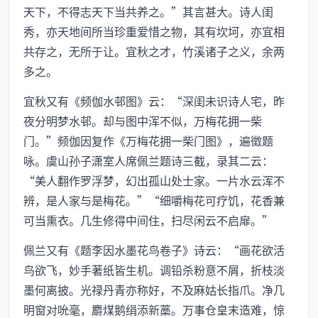
天下，不得志天下当共养之。”其言甚大。诗人闺
秀，亦天地间所当珍重爱惜之物，其有坎坷，亦宜相
共存之，无所于让。宜秋之才，竹溪诸子之义，余两
多之。
宜秋又有《频伽水邨图》云：“深闺未识诗人宅，昨
夜分明梦水邨。却与图中浑不似，万梅花拥一柴
门。”频伽因复作《万梅花拥一柴门图》，遍徵题
咏。虞山孙子潇室人席佩兰题诗三截，录其二云：
“美人翻作罗浮梦，幻出孤山处士家。一片水云浑不
辨，是人家与是梅花。”“细嚼梅花可疗饥，花香兼
可当熏衣。几生修得中间住，扫尽闲云不启扉。”
佩兰又有《题李因水墨花鸟卷子》诗云：“画花欲活
鸟欲飞，妙手著纸皆生机。调铅杀粉意不屑，折枝淡
墨何离披。光禄丹青亦称好，不及麻姑长指爪。净几
明窗对吮毫，麝煤鹅绢添新藁。万事仓皇末造难，惊