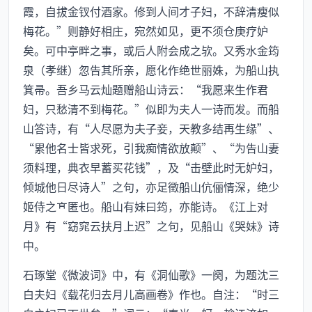
霞，自拔金钗付酒家。修到人间才子妇，不辞清瘦似
梅花。”则静好相庄，宛然如见，更不须仓庚疗妒
矣。可中亭畔之事，或后人附会成之欤。又秀水金筠
泉（孝继）忽告其所亲，愿化作绝世丽姝，为船山执
箕帚。吾乡马云灿题赠船山诗云：“我愿来生作君
妇，只愁清不到梅花。”似即为夫人一诗而发。而船
山答诗，有“人尽愿为夫子妾，天教多结再生缘”、
“累他名士皆求死，引我痴情欲放颠”、“为告山妻
须料理，典衣早蓄买花钱”，及“击壁此时无妒妇，
倾城他日尽诗人”之句，亦足徵船山伉俪情深，绝少
姬侍之匿也。船山有妹曰筠，亦能诗。《江上对
月》有“窈窕云扶月上迟”之句，见船山《哭妹》诗
中。
石琢堂《微波词》中，有《洞仙歌》一阕，为题沈三
白夫妇《载花归去月儿高画卷》作也。自注：“时三