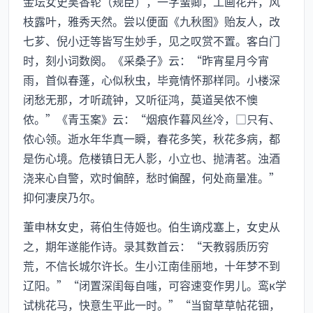
金坛女史吴香轮（规臣），一字蜚卿，工画花卉，风
枝露叶，雅秀天然。尝以便面《九秋图》贻友人，改
七芗、倪小迂等皆写生妙手，见之叹赏不置。客白门
时，刻小词数阕。《采桑子》云：“昨宵星月今宵
雨，首似春蓬，心似秋虫，毕竟情怀那样同。小楼深
闭愁无那，才听疏钟，又听征鸿，莫道吴侬不懊
侬。”《青玉案》云：“烟痕作暮风丝冷，□只有、
侬心领。逝水年华真一瞬，春花多笑，秋花多病，都
是伤心境。危楼镇日无人影，小立也、抛清茗。浊酒
浇来心自警，欢时偏醉，愁时偏醒，何处商量准。”
抑何凄戾乃尔。
董申林女史，蒋伯生侍姬也。伯生谪戍塞上，女史从
之，期年遂能作诗。录其数首云：“天教弱质历穷
荒，不信长城尔许长。生小江南佳丽地，十年梦不到
辽阳。”“闭置深闺每自嗤，可容速变作男儿。鸾к学
试桃花马，快意生平此一时。”“当窗草草帖花钿，