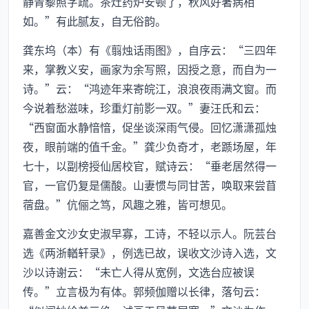
静青藜照字疏。茶灶药炉安顿了，秋风好著病相
如。”有此腻友，自无俗韵。
龚东坞（本）有《翦烛话雨图》，自序云：“三四年
来，掌教义安，画家为余写照，因授之意，而自为一
诗。”云：“鸿迹年来寄皖江，浪浪夜雨满文窗。而
今说着愁滋味，珍重灯前影一双。”妻汪氏和云：
“西窗面水静愔愔，促坐谈深雨气侵。回忆潇潇孤烛
夜，眼前端的值千金。”龚少负奇才，老踬场屋，年
七十，以副榜授仙居校官，赋诗云：“垂老居然得一
官，一官仍复是儒酸。山妻惯与同甘苦，唤取来尝苜
蓿盘。”伉俪之笃，风趣之雅，皆可想见。
嘉善金文沙女史淑早寡，工诗，不轻以示人。阮芸台
选《两浙輶轩录》，例选已故，误收文沙诗入选，文
沙以诗谢云：“未亡人得从宽例，文选台应被误
传。”立言极为有体。郭频伽赠以长律，落句云：