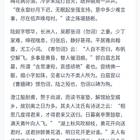
梅花病亦清。冷梦未成灯自灭，疏钟画角一声声。”
“夜永窗纱月下迟，无眠起坐强支持。意中多少难言
事，尽在低声唤母时。”读之殊堪肠断。
陆姮字鄂华，长洲人，吴郡张诩（勿诩）之妻。少丁
家难，绵视喘息，归张后，静好甚得。平居雅尚翰
墨，尤工小词。《寄勿诩》云：“人自不思归，布帆
空解飞。多事是黄昏，替人催泪痕。”郭白眉志其
墓，所谓“含思凄宛，哀感顽艳”者也。尝绣佛一
躯，缀小字如珠，见者以为不类人所为。白眉尝以
《曹娥碑》馈勿诩，陆之殁也，勿诩以碑为殉。
澄江殷耐甫，赘于尚湖，而读书家塾，解馆始至婿
乡，故别离之日为多。其夫人沈氏有诗送之云：“相
思几度得君来，才得君来又送归。日暮离亭箫鼓歇，
满天黄叶向人飞。”“湖上秋风吹柳枝，黄花开向送
君时。送君拚醉黄花酒，明日花开更对谁。”夫人有