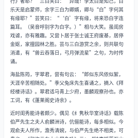
行》者耶？”三白笑曰：“异哉！李太白是知己，白
乐天是启蒙师，余字三白为卿婿，卿与“白”字何其
有缘耶？”芸笑曰：“‘白’字有缘，将来恐白字连
篇耳。（吴音呼别字为白字。）”相与大笑。虽闺房
戏谑，亦有雅趣。又尝卜居于张士诚王府废基，居停
金妪，家擅园林之胜。芸与三白游赏之余，则共联句
消遣，有“兽云吞落日，弓月弹流星”之句，为时传
诵。
海盐陈筠，字翠君，尝有句云：“郎似东风侬似絮，
天涯辛苦相随处。”季父兔床先生喜诵之，摘入《拜
经楼诗话》。翠君适马青上少府，墨麟观察孙也。亦
工词，有《蓬莱阁史诗余》。
近时闺秀能诗者颇少。偶见《纟隽秋华室诗话》载陈
伯严先生之夫人俞麟洲诗，伉俪能诗，每多相似。今
观俞夫人所作，澹秀清婉，与伯严先生绝不相类，可