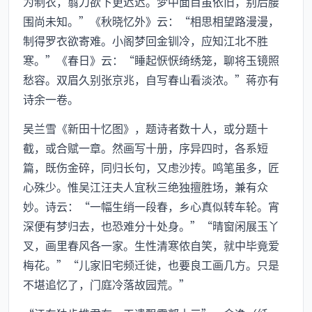
为制衣，翦刀欲下更迟迟。梦中面目虽依旧，别后腰
围尚未知。”《秋晓忆外》云：“相思相望路漫漫，
制得罗衣欲寄难。小阁梦回金钏冷，应知江北不胜
寒。”《春日》云：“睡起恹恹绮绣笼，聊将玉镜照
愁容。双眉久别张京兆，自写春山看淡浓。”蒋亦有
诗余一卷。
吴兰雪《新田十忆图》，题诗者数十人，或分题十
截，或合赋一章。然画写十册，序异四时，各系短
篇，既伤金碎，同归长句，又虑沙抟。鸣笔虽多，匠
心殊少。惟吴江汪夫人宜秋三绝独擅胜场，兼有众
妙。诗云：“一幅生绡一段春，乡心真似转车轮。宵
深便有梦归去，也恐难分十处身。”“晴窗闲展玉丫
叉，画里春风各一家。生性清寒侬自笑，就中毕竟爱
梅花。”“儿家旧宅频迁徙，也要良工画几方。只是
不堪追忆了，门庭冷落故园荒。”