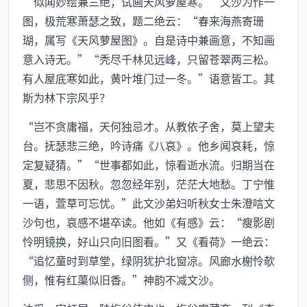
“似闻妙绘兼三绝，试画天风萝屋寒。”文沙为作一
图，极荒寒萧瑟之致，题二绝云：“春来海燕寄珊
瑚，属写《天风萝屋图》。自是诗中兼画意，不知画
意入诗无。”“秃尽千林见远峰，只留苍翠两三松。
有人屋底寒如此，黄叶堆门过一冬。”语意皆工。其
斯为林下宗风乎？
“岂不贪庸福，天何独忌才。从教依子舍，莫上望夫
台。抚瑟悲三绝，吟诗痛《八哀》。他乡闻哀耗，惊
定复疑猜。”“世事都如此，惊看逝水流。归期当在
夏，悲思不因秋。忽忽经年别，茫茫大地愁。丁宁惟
一语，萱草可忘忧。”此文沙弟妇听秋女士朱澄唁文
沙句也，哀感不堪卒读。他如《有感》云：“瘦影剧
怜明镜换，好山只向旧图看。”又《看荷》一绝云：
“追忆童时到草堂，绿阴犹护北窗凉。风廊水榭怜欹
侧，惟有红蕖似旧香。”神韵不减文沙。