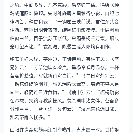
之约。中间多故，几不克践，后卒归于徐。徐绘《种
藕成莲图》徵题。先时稼庭属人画藕香小影，自纪七
律四首，藕香和云：“一钩屈玉映前溪，君住东头妾
住西。燕睡绿阴春寂寂，蜨翻红雨影凄凄。十眉图画
临窗兰，百子流苏压帐低。只隔垂杨千万缕，烟痕
笼月望离迷。”袁湘湄、陈曼生诸人亦均有和作。
稼庭子妇朱纹，字湘姮，工诗善画，有林下风。《寄
兄》云：“芳草池塘春检点，垂杨帘幙月温存。一杯
苦茗将愁遣，写就新诗寄白门。”《午日寄外》云：
“榴花红绽晚烟开，愁见瑶阶长绿苔。离绪不堪人易
兰，轻阴连日近黄梅。”《病中》云：“梧桐疏影
在帘栊，失约寻秋病怯风。羡杀闺中诸女伴，苍苔多
分印弓弓。”皆可诵。又句云：“溪水夹花连日涨，
乱云带雨入楼多。”
山阳许谨斋以劾两江制府噶礼，直声震一时。其侍姬