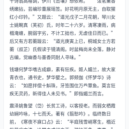
十诗翁高格调，伊川《击壤》想依希。”“泼茗薰香
绣嫩拈，芸编珍重展瑶签。好花明月原无主，自取猩
红小印钤。”又题云：“道光戊子二月花朝，琴川女
士姚畹真（芙初）氏，时年二十六岁。清寒凄雨，病
榻淹缠，腕弱字劣，不计工拙也，无虚佳日而已。”
后又有方若蘅跋云：“道光庚寅上已，桐城女士方若
蘅（叔芷）氏假读于镜清阁。时盆梅尚未全落，静对
古编，觉幽香与墨香同耐人寻味。”
钱塘何梦华嗜古成癖，素有狂疾。姬人媚兰，故大家
青衣也，通书史，梦华嬖之。郭频伽《怀梦华》诗
云：“如愿拌偿十斛珠，牙签围住万覃鱼。莫言狂
疾无灵药，新得佳人未见书。”即指媚兰而言。
震泽姚鲁望（岱）长贫工诗，以客授老。而弱女栖霞
幼娴吟咏，十七而夭。著有《翦愁吟》。临终数日
前，《寒夜不寐口占》云：“半庭残雪峭寒生，榻近