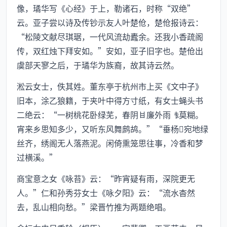
像，璚华写《心经》于上，勒诸石，时称“双绝”
云。亚子尝以诗及传钞示友人叶楚伧，楚伧报诗云：
“松陵文献尽琪琚，一代风流劫蠹余。还我小香疏阁
传，双红烛下拜安如。”安如，亚子旧字也。楚伧出
虞部天寥之后，于璚华为族裔，故其诗云然。
淞云女士，佚其姓。董东亭于杭州市上买《文中子》
旧本，涂乙狼籍，于夹叶中得方寸纸，有女士蝇头书
二绝云：“一树桃花卧绿芜，春阴廉外雨莫糊。
宵来乡思知多少，又听东风舞鹧鸪。”“垂杨宛地绿
丝齐，绣阁无人落燕泥。闲倚熏笼思往事，冷香和梦
过横溪。”
商宝意之女《咏苔》云：“昨宵疑有雨，深院更无
人。”仁和孙秀芬女士《咏夕阳》云：“流水杳然
去，乱山相向愁。”梁晋竹推为两题绝唱。