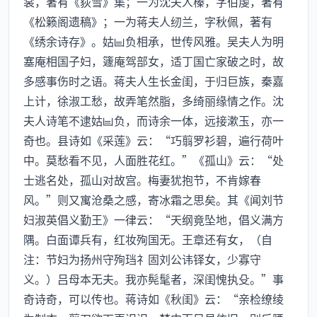
裳，著有《荻雪》集；一为沈夫人榛，字伯虔，著有
《松籁阁遗稿》；一为蒋夫人纫兰，字秋佩，著有
《绣余诗存》。姑负相承，世传风雅。吴夫人为明
塞庵相国子妇，籧庵驾部女，适丁国亡家破之时，故
多感事伤时之语。蒋夫人生长金闺，于归巨族，秦嘉
上计，徐淑工愁，故弄笔然脂，多绮丽缘情之作。沈
夫人诗笔不逮姑负，而诗余一体，远接漱玉，亦一
奇也。县诗如《采莲》云：“巧翦罗衫碧，遍行荷叶
中。莫愁看不见，人面胜花红。”《孤山》云：“处
士逃名处，孤山对故宫。梅妻犹抱节，不肯嫁春
风。”则又寓沧桑之感，寄冰霜之思矣。其《闻刘节
妇淑英倡义勤王》一律云：“天纲竟坠地，倡义满方
隅。白面谭兵有，红妆殉国无。王章还有女，（自
注：节妇为扬州守殉珰礻固刘公讳铎女，少寡守
义。）吕母本无夫。我亦髡髦者，深闺愧执殳。”事
奇诗奇，可以传也。蒋诗如《秋闺》云：“亲检缭绫