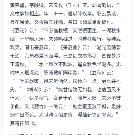
黄芸馨，字顺卿，宋又枚（千乘）室。幼喜韵语，与
又枚静好相庄。年二十一，遽以肺疾卒。彩云易散，
昙花易萎。又枚掇其残稿，名曰《翡翠巢剩稿》。
《菱花》云：“不必临妆镜，天然镜面生。一湖秋水
阔，十里晓风清。未碍鸣榔过，时看打桨行。吴娃底
欢笑，唱出采菱声。”《采菱曲》云：“湖光澹荡碧
于油，六角参差水面浮。已是红衣零落尽，鸳鸯梦冷
正清秋。”“水上风吹不起波，遥看秋色半湖多。无
端棹入烟深处，肠断教听隔岸歌。”《立秋》云：
“一叶未飘堕，风来觉洒然。怯秋心一点，更比井梧
先。”《咏菊》云：“能甘偕隐无如我，也瘦西风不
但人。”语多秋气，女有士心，降年夙陨，未必不徵
于此。又《题竹》一绝云：“敲金戛玉数竿斜，最好
烟梢日影遮。人世难医偏是俗，漫抽新笋到邻家。”
其寄托如此。