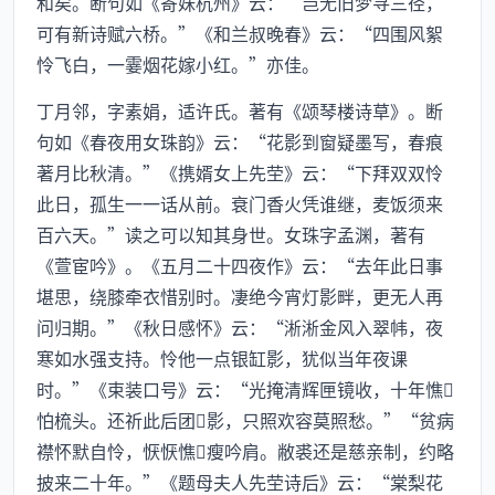
和矣。断句如《寄妹杭州》云：“岂无旧梦寻三径，
可有新诗赋六桥。”《和兰叔晚春》云：“四围风絮
怜飞白，一霎烟花嫁小红。”亦佳。
丁月邻，字素娟，适许氏。著有《颂琴楼诗草》。断
句如《春夜用女珠韵》云：“花影到窗疑墨写，春痕
著月比秋清。”《携婿女上先茔》云：“下拜双双怜
此日，孤生一一话从前。衰门香火凭谁继，麦饭须来
百六天。”读之可以知其身世。女珠字孟渊，著有
《萱宦吟》。《五月二十四夜作》云：“去年此日事
堪思，绕膝牵衣惜别时。凄绝今宵灯影畔，更无人再
问归期。”《秋日感怀》云：“淅淅金风入翠帏，夜
寒如水强支持。怜他一点银缸影，犹似当年夜课
时。”《束装口号》云：“光掩清辉匣镜收，十年憔
怕梳头。还祈此后团影，只照欢容莫照愁。”“贫病
襟怀默自怜，恹恹憔瘦吟肩。敝裘还是慈亲制，约略
披来二十年。”《题母夫人先茔诗后》云：“棠梨花