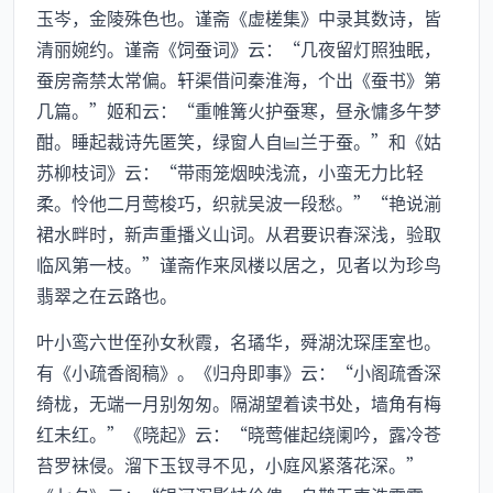
玉岑，金陵殊色也。谨斋《虚槎集》中录其数诗，皆
清丽婉约。谨斋《饲蚕词》云：“几夜留灯照独眠，
蚕房斋禁太常偏。轩渠借问秦淮海，个出《蚕书》第
几篇。”姬和云：“重帷篝火护蚕寒，昼永慵多午梦
酣。睡起裁诗先匿笑，绿窗人自兰于蚕。”和《姑
苏柳枝词》云：“带雨笼烟映浅流，小蛮无力比轻
柔。怜他二月莺梭巧，织就吴波一段愁。”“艳说湔
裙水畔时，新声重播义山词。从君要识春深浅，验取
临风第一枝。”谨斋作来凤楼以居之，见者以为珍鸟
翡翠之在云路也。
叶小鸾六世侄孙女秋霞，名璚华，舜湖沈琛厓室也。
有《小疏香阁稿》。《归舟即事》云：“小阁疏香深
绮栊，无端一月别匆匆。隔湖望着读书处，墙角有梅
红未红。”《晓起》云：“晓莺催起绕阑吟，露冷苍
苔罗袜侵。溜下玉钗寻不见，小庭风紧落花深。”