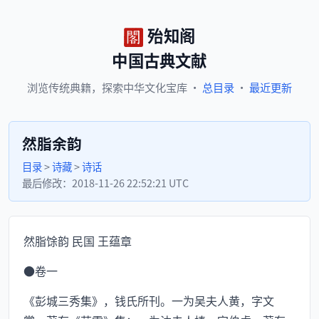
殆知阁
中国古典文献
浏览
传统典籍，
探索
中华文化宝库
·
总目录
·
最近更新
然脂余韵
目录
>
诗藏
>
诗话
最后修改：
2018-11-26 22:52:21 UTC
然脂馀韵 民国 王蕴章
●卷一
《彭城三秀集》，钱氏所刊。一为吴夫人黄，字文