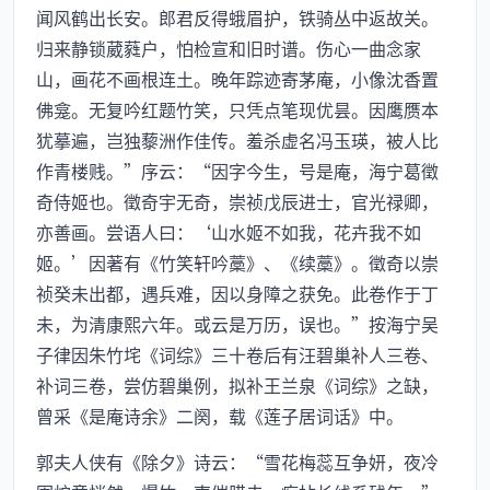
闻风鹤出长安。郎君反得蛾眉护，铁骑丛中返故关。
归来静锁葳蕤户，怕检宣和旧时谱。伤心一曲念家
山，画花不画根连土。晚年踪迹寄茅庵，小像沈香置
佛龛。无复吟红题竹笑，只凭点笔现优昙。因鹰赝本
犹摹遍，岂独藜洲作佳传。羞杀虚名冯玉瑛，被人比
作青楼贱。”序云：“因字今生，号是庵，海宁葛徵
奇侍姬也。徵奇宇无奇，崇祯戊辰进士，官光禄卿，
亦善画。尝语人曰：‘山水姬不如我，花卉我不如
姬。’因著有《竹笑轩吟藁》、《续藁》。徵奇以崇
祯癸未出都，遇兵难，因以身障之获免。此卷作于丁
未，为清康熙六年。或云是万历，误也。”按海宁吴
子律因朱竹垞《词综》三十卷后有汪碧巢补人三卷、
补词三卷，尝仿碧巢例，拟补王兰泉《词综》之缺，
曾采《是庵诗余》二阕，载《莲子居词话》中。
郭夫人侠有《除夕》诗云：“雪花梅蕊互争妍，夜冷