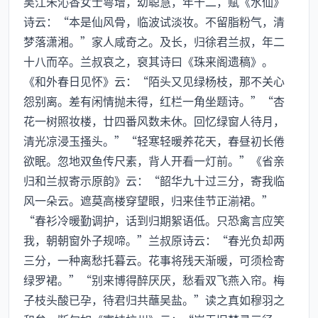
吴江朱沁香女士萼增，幼聪慧，年十二，赋《水仙》
诗云：“本是仙风骨，临波试淡妆。不留脂粉气，清
梦落潇湘。”家人咸奇之。及长，归徐君兰叔，年二
十八而卒。兰叔哀之，裒其诗曰《珠来阁遗稿》。
《和外春日见怀》云：“陌头又见绿杨枝，那不关心
怨别离。差有闲情抛未得，红栏一角坐题诗。”“杏
花一树照妆楼，廿四番风数未休。回忆绿窗人待月，
清光凉浸玉搔头。”“轻寒轻暖养花天，春昼初长倦
欲眠。忽地双鱼传尺素，背人开看一灯前。”《省亲
归和兰叔寄示原韵》云：“韶华九十过三分，寄我临
风一朵云。遮莫高楼穿望眼，归来佳节正湔裙。”
“春衫冷暖勤调护，话到归期絮语低。只恐禽言应笑
我，朝朝窗外子规啼。”兰叔原诗云：“春光负却两
三分，一种离愁托暮云。花事将残天渐暖，可须检寄
绿罗裙。”“别来博得醉厌厌，愁看双飞燕入帘。梅
子枝头酸已孕，待君归共蘸吴盐。”读之真如穆羽之