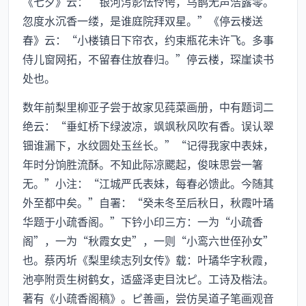
《七夕》云：“银河泻影怯伶俜，乌鹊无声浩露零。
忽度水沉香一缕，是谁庭院拜双星。”《停云楼送
春》云：“小楼镇日下帘衣，约束瓶花未许飞。多事
侍儿窗网拓，不留春住放春归。”停云楼，琛崖读书
处也。
数年前梨里柳亚子尝于故家见莼菜画册，中有题词二
绝云：“垂虹桥下绿波凉，飒飒秋风吹有香。误认翠
钿谁漏下，水纹圆处玉丝长。”“记得我家中表妹，
年时分饷胜流酥。不知此际凉颸起，俊味思尝一箸
无。”小注：“江城严氏表妹，每春必馈此。今随其
外至都中矣。”自署：“癸未冬至后秋日，秋霞叶璚
华题于小疏香阁。”下钤小印三方：一为“小疏香
阁”，一为“秋霞女史”，一则“小鸾六世侄孙女”
也。蔡丙圻《梨里续志列女传》载：叶璚华字秋霞，
池亭附贡生树鹤女，适盛泽吏目沈ピ。工诗及楷法。
著有《小疏香阁稿》。ピ善画，尝仿吴道子笔画观音