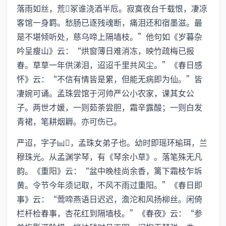
落雨如丝，荒冢谁浇酒半卮。寂寞夜台千载恨，凄凉
客馆一身羁。愁肠已逐残魂断，痛泪还和宿墨滋。最
是不堪倾听处，慈乌啼上隔墙枝。”他句如《岁暮杂
吟呈瘦山》云：“烘窗薄日难消冻，映竹疏梅已报
春。草草一年供涕泪，迢迢千里共风尘。”《春日感
怀》云：“不信有情皆是累，但能无病即为仙。”皆
凄婉可诵。孟珠尝馆于河帅严公小农家，课其女公
子。两世才媛，一则茹荼尝胆，霜辛露酸；一则白发
青裙，笔耕烟耨。亦可伤已。
严迢，字子，孟珠女弟子也。幼时即瑶环瑜珥，兰
穆珠光。从孟渊学琴，有《琴余小草》。落笔殊无凡
韵。《重阳》云：“盆中晚桂尚余香，篱下霜枝乍坼
黄。令节今年须记取，不风不雨过重阳。”《春日即
事》云：“莺啼燕语日迟迟，澹沱和风扬柳丝。闲倚
栏杆检春事，杏花红到隔墙枝。”《春夜》云：“参