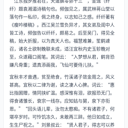
“江东独步推君在，天遣飘零郭十三”，金逸（纤
纤）题袁湘湄诗稿句也。频伽见之，属武林蒋山堂以
落句作一私印，佩之终身，以志知己之感。纤纤著有
《瘦吟楼稿》。西江吴兰雪负异才，其女弟及闺中人
皆工诗，频伽告以纤纤，颇易之。后至吴门，得见全
稿，始大折服，以为真天人也。福慧难兼，笙鹤遽
召，诸名士欲制輓联未成，适汪宜秋内史玉轸輓对
至，众遂藉口阁笔。其词云：“入梦想从君，鹤背恐
嫌凡骨重；遗真添画我，飞仙可要侍儿扶。”
宜秋丰才啬遇，贫至绝食，竹溪诸子敛金周之，风义
甚高。宜秋以二律为谢，读之凄人心脾。词云：“惠
比指囷赠，情同挟纩温。感深惟有泪，欲报恐无门。
得食诸雏长，衰宗一线存。应知姑与舅，泉下亦衔
恩。”“回头语儿辈，汝勿太憨痴。不有诸君子，何
堪卒岁时。可怜饥冻久，未敢再三辞。他日如成立，
生生尸祝之。”刘景叔云：“贤人君子，得志可以养