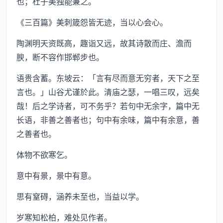
也；杜子美独能兼之。
《三百篇》美刺箴怨皆无迹，当以心会心。
陶渊明天资既高，趣诣又远，故其诗散而庄、澹而
腴，断不容作邯郸步也。
语贵含蓄。东坡云：「言有尽而意无穷者，天下之至
言也。」山谷尤谨於此。清庙之瑟，一唱三叹，远矣
哉！后之学诗者，可不务乎？若句中无余字，篇中无
长语，非善之善者也；句中有余味，篇中有余意，善
之善者也。
体物不欲寒乞。
意中有景，景中有意。
思有窒碍，涵养未至也，当益以学。
岁寒知松柏，难处见作者。