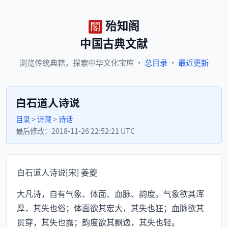
殆知阁
中国古典文献
浏览
传统典籍，
探索
中华文化宝库
·
总目录
·
最近更新
白石道人诗说
目录
>
诗藏
>
诗话
最后修改：
2018-11-26 22:52:21 UTC
白石道人诗说[宋] 姜夔
大凡诗，自有气象、体面、血脉、韵度。气象欲其浑
厚，其失也俗；体面欲其宏大，其失也狂；血脉欲其
贯穿，其失也露；韵度欲其飘逸，其失也轻。