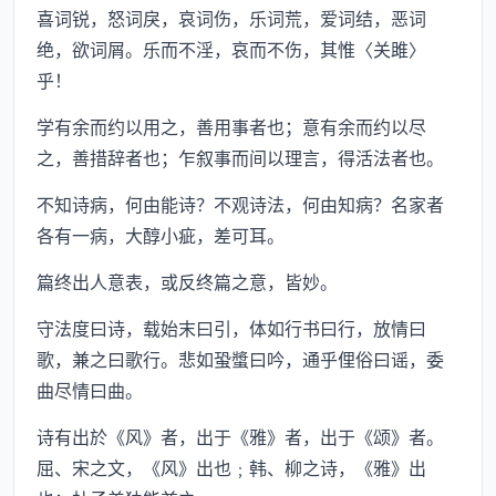
喜词锐，怒词戾，哀词伤，乐词荒，爱词结，恶词
绝，欲词屑。乐而不淫，哀而不伤，其惟〈关雎〉
乎！
学有余而约以用之，善用事者也；意有余而约以尽
之，善措辞者也；乍叙事而间以理言，得活法者也。
不知诗病，何由能诗？不观诗法，何由知病？名家者
各有一病，大醇小疵，差可耳。
篇终出人意表，或反终篇之意，皆妙。
守法度曰诗，载始末曰引，体如行书曰行，放情曰
歌，兼之曰歌行。悲如蛩螿曰吟，通乎俚俗曰谣，委
曲尽情曰曲。
诗有出於《风》者，出于《雅》者，出于《颂》者。
屈、宋之文，《风》出也﹔韩、柳之诗，《雅》出