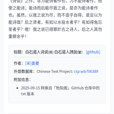
《诗说》之作，非为能诗者作也，为不能诗者作，而
使之能诗；能诗而后能尽我之说，是亦为能诗者作
也。虽然，以我之说为尽，而不造乎自得，是足以为
能诗哉？后之贤者，有如以水投水者乎？有如得兔忘
筌者乎？噫！我之说已得罪於古之诗人，后之人其勿
重罪余乎！
标题：
白石道人诗说
白石道人詩說
[github]
(简)
(繁)
作者：
[宋]姜夔
外部数据库：
Chinese Text Project:
ctp:wb706389
附加信息：
2025-09-15 转换自「殆知阁」GitHub 仓库中的
txt 版本