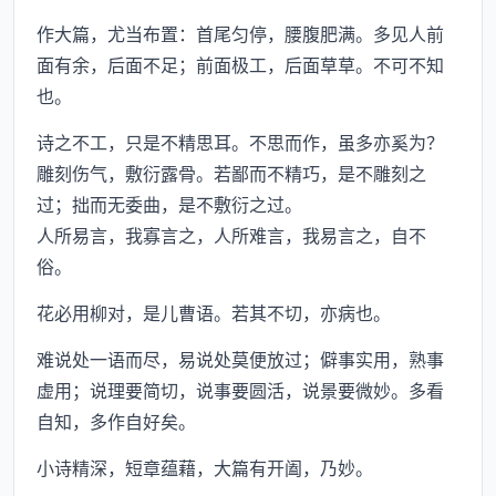
作大篇，尤当布置：首尾匀停，腰腹肥满。多见人前
面有余，后面不足；前面极工，后面草草。不可不知
也。
诗之不工，只是不精思耳。不思而作，虽多亦奚为？
雕刻伤气，敷衍露骨。若鄙而不精巧，是不雕刻之
过；拙而无委曲，是不敷衍之过。
人所易言，我寡言之，人所难言，我易言之，自不
俗。
花必用柳对，是儿曹语。若其不切，亦病也。
难说处一语而尽，易说处莫便放过；僻事实用，熟事
虚用；说理要简切，说事要圆活，说景要微妙。多看
自知，多作自好矣。
小诗精深，短章蕴藉，大篇有开阖，乃妙。