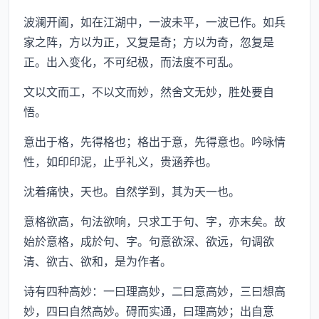
波澜开阖，如在江湖中，一波未平，一波已作。如兵
家之阵，方以为正，又复是奇；方以为奇，忽复是
正。出入变化，不可纪极，而法度不可乱。
文以文而工，不以文而妙，然舍文无妙，胜处要自
悟。
意出于格，先得格也；格出于意，先得意也。吟咏情
性，如印印泥，止乎礼义，贵涵养也。
沈着痛快，天也。自然学到，其为天一也。
意格欲高，句法欲响，只求工于句、字，亦末矣。故
始於意格，成於句、字。句意欲深、欲远，句调欲
清、欲古、欲和，是为作者。
诗有四种高妙：一曰理高妙，二曰意高妙，三曰想高
妙，四曰自然高妙。碍而实通，曰理高妙；出自意