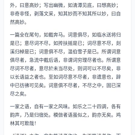
外，曰意高妙；写出幽微，如清潭见底，曰想高妙；
非奇非怪，剥落文采，知其妙而不知其所以妙，曰自
然高妙。
一篇全在尾句，如截奔马。词意俱尽，如临水送将归
是已；意尽词不尽，如抟扶摇是已；词尽意不尽，剡
溪归棹是已；词意俱不尽，温伯雪子是已。所谓词意
俱尽者，急流中截后语，非谓词穷理尽者也。所谓意
尽词不尽者，意尽於未当尽处，则词可以不尽矣，非
以长语益之者也。至如词尽意不尽者，非遗意也，辞
中已彷彿可见矣。词意俱不尽者，不尽之中，固已深
尽之矣。
一家之语，自有一家之风味。如乐之二十四调，各有
韵声，乃是归宿处。模倣者语虽似之，韵亦无矣。鸡
林其可欺哉！