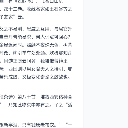
画，有《过岭吟》、《谷口山房
，都十二卷。收藏名家如王石谷等之
孝友家”云。
怒之不易测，恩威之互用，与居官升
自昔丹青能易貌，何人词赋可回心？
金屋退闲时。照颜不夜珠无色，树背
时改，柳引羊车处处通。欢极那知莲
。同游正堕云间翼，独舞俄羞镜里
际，西国则以男女喻天人之接引，耶
苦乐成败，又极变化奇诡之致故也。
征杂诗》第八十首，堆叙西安诸种食
”，乃知此物京中亦有之。子之“活
堕新亭泪，只有钱唐老布衣。”“一