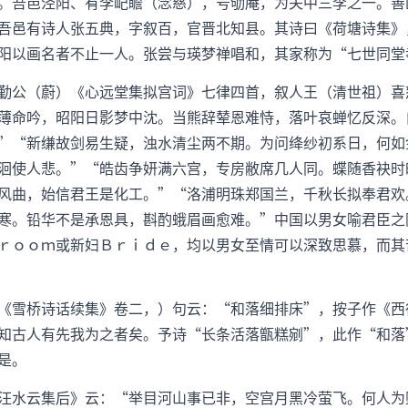
。吾邑泾阳、有李屺瞻（念慈），号劬庵，为关中三李之一。善
吾邑有诗人张五典，字叙百，官晋北知县。其诗曰《荷塘诗集》
阳以画名者不止一人。张尝与瑛梦禅唱和，其家称为“七世同堂
勤公（蔚）《心远堂集拟宫词》七律四首，叙人王（清世祖）喜
薄命吟，昭阳日影梦中沈。当熊辞辇恩难恃，落叶哀蝉忆反深。
”“新缣故剑易生疑，浊水清尘两不期。为问绛纱初系日，何如
洄使人悲。”“皓齿争妍满六宫，专房敝席几人同。蝶随香袂时
风曲，始信君王是化工。”“洛浦明珠郑国兰，千秋长拟奉君欢
寒。铅华不是承恩具，斟酌蛾眉画愈难。”中国以男女喻君臣之
ｒｏｏｍ或新妇Ｂｒｉｄｅ，均以男女至情可以深致思慕，而其
《雪桥诗话续集》卷二，）句云：“和落细排床”，按子作《西
知古人有先我为之者矣。予诗“长条活落甑糕剜”，此作“和落
是。
汪水云集后》云：“举目河山事已非，空宫月黑冷萤飞。何人为