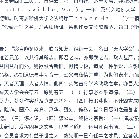
本集卷四第三页。）自评云：第一首可存。宓至美后，肄业勿吉
ａｒｌｏｔｔｅｓｖｉｌｌｅ，Ｖａ．）。一年，乃转入哈佛大学
德师。时寓居哈佛大学之沙绮厅Ｔｈａｙｅｒ Ｈａｌｌ（学士
“沙绮厅”之名，乃碧柳所译。碧柳作英文长歌赠予，题曰《沙
录：“宓自昨冬以来，联合知友，组织一会，名曰‘天人学会’
谊若兄弟，以共行其所志。即君之志，亦即我之志。取人甚严，
益国益群而外，则欲融合新旧，撷精立极，造成一种学说，以影
品格，必期道德与事功合一，公义与私情并重，为世俗表率，而
，天者天理，人者人情。此四字实为古今学术政教之本，亦吾人
绿天人学会会章云：原则有五：（一）行事必本乎道德。（二）
尽力，处处作实益及真是之牺牲。（四）持躬涉世，不计毁誉成
。险诈、圆滑、奔竞、浮华、残刻、偏私，皆今日恶习之最甚者
德。（三）练才识。（四）谋公益。终极之宗旨：（一）造成淳
衷新旧，发挥固有之文明，以学术道理，运用凡百事项。（三）
）会员当求为有益于世之人，故先期一已有任事之才具，宜各就