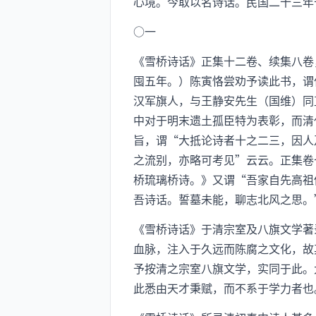
心境。今取以名诗话。民国二十三年
○一
《雪桥诗话》正集十二卷、续集八卷
囤五年。）陈寅恪尝劝予读此书，谓
汉军旗人，与王静安先生（国维）同
中对于明末遗土孤臣特为表彰，而清
旨，谓“大抵论诗者十之二三，因人
之流别，亦略可考见”云云。正集卷
桥琉璃桥诗。》又谓“吾家自先高祖
吾诗话。誓墓未能，聊志北风之思。
《雪桥诗话》于清宗室及八旗文学著
血脉，注入于久远而陈腐之文化，故
予按清之宗室八旗文学，实同于此。
此悉由天才秉赋，而不系于学力者也