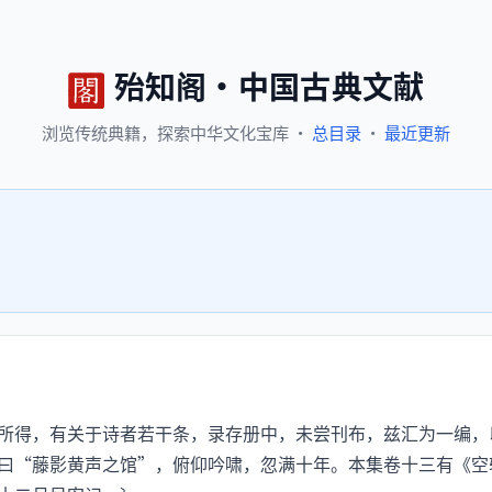
殆知阁
·
中国古典文献
浏览
传统典籍，
探索
中华文化宝库
·
总目录
·
最近更新
所得，有关于诗者若干条，录存册中，未尝刊布，兹汇为一编，
曰“藤影黄声之馆”，俯仰吟啸，忽满十年。本集卷十三有《空