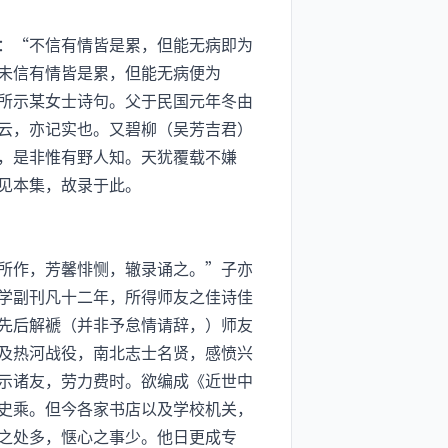
：“不信有情皆是累，但能无病即为
未信有情皆是累，但能无病便为
所示某女士诗句。父于民国元年冬由
云，亦记实也。又碧柳（吴芳吉君）
，是非惟有野人知。天犹覆载不嫌
见本集，故录于此。
所作，芳馨悱恻，辙录诵之。”子亦
学副刊凡十二年，所得师友之佳诗佳
先后解褫（并非予怠情请辞，）师友
及热河战役，南北志士名贤，感愤兴
示诸友，劳力费时。欲编成《近世中
史乘。但今各家书店以及学校机关，
之处多，惬心之事少。他日更成专