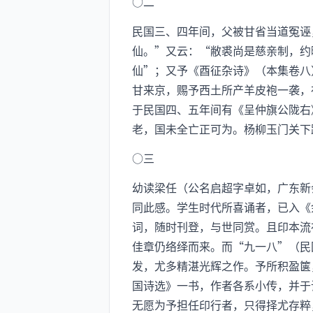
○二
民国三、四年间，父被甘省当道冤诬
仙。”又云：“敝裘尚是慈亲制，约
仙”；又予《酉征杂诗》（本集卷八
甘来京，赐予西土所产羊皮袍一袭，
于民国四、五年间有《呈仲旗公陇右
老，国未全亡正可为。杨柳玉门关下
○三
幼读梁任（公名启超字卓如，广东新
同此感。学生时代所喜诵者，已入《
词，随时刊登，与世同赏。且印本流
佳章仍络绎而来。而“九一八”（民
发，尤多精湛光辉之作。予所积盈箧
国诗选》一书，作者各系小传，并于
无愿为予担任印行者，只得择尤存粹