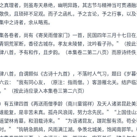
之真理者，则虽寿天悬绝，幽明异路，其志节与精神当可贯通融
散佚，且琐碎不足观。而子之函札，予之言论，予之行事，以及
集中之诗者，余从略焉。
集各卷者，尚有《寄吴雨僧家门》一首，民国四年三月十七日在
青铜荒冢断，香径古城存。孝友未陵替，沈吟看子孙。”（按此
律八首，予有和作，且步韵。（本集卷二第二八页）而原诗终佚
律八首，自谓颇似《古诗十九首》，不落时人气习，题曰《岁暮
六云：“我有同心友，（原注：指雨僧。）客游雁北关。结庐临
。”（按此诗应录入本集卷三第二六页）
）有五律四首《再送雨僧季龄（南川童锡祥）及天人诸弟昆赴美
谁能复，是非苦未真。孤舟风浪阔，努力念先民。”“上国佳山
遥望林肯墓，和泪载诗来。”“为语诸昆友，蹉跎鬃有须。苟全
时。”“钩辀急鹧鸪，风雨满江湖。争羡北城美，饱闻南郭竿。