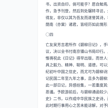
书，出资自印，倘可能乎？愿自勉焉
作，急予刊登，然后到处辗转寻访，
得友，非仅以其为吾友而遂誉其诗，
荫南（亦棠）诸君，皆经历如此情形
○四
亡友吴芳吉君所作《碧柳日记》，手
议，决以全书付南京锺山书局印行。
惟祷祝此《日记》得早出版，而世人
具之毅力、精神、聪明、道德，可以
纪初叶中国之信史，而尤可为碧柳诗
记民国二年至九年之事，且多为碧柳
此一部日记，异感纷集，一若重度其
恶谶。予欧游前后，与碧柳通函较少
史》二书，以作成中华民族之史诗，
此时期行事用心之苦未能谅解，对予