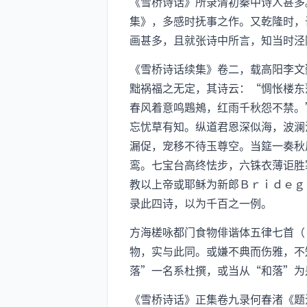
《雪桥诗话》所录清初秦中诗人甚多
集》，多感时抚事之作。又乾隆时，
画甚多，且就张诗中所言，知当时泾
《雪桥诗话续集》卷二，载高阳李文
黜祸福之无定，其诗云：“惆怅楼东
春风着意鸣鶗鴂，红雨千秋怨不禁。
忘忧草有知。纵道君恩深似海，波澜
漏促，宠移不待玉尊空。当筵一奏秋
鸾。七宝台高终怯步，六铢衣薄讵胜
教以上帝或耶稣为新郎Ｂｒｉｄｅｇ
录此四诗，以为千百之一例。
方海槎咏都门食物俳谐体五律七首（
物，实与此同。或嫌不典而伤雅，不
落”一名系杜撰，或当从“和落”为
《雪桥诗话》正集卷九录何春渚《题