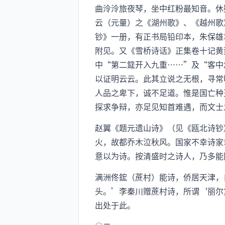
曲泠泠旅夜琴，坐中红粉最知音。休
云（元量）之《湖州歌》、《越州歌
钞》一册，有正书局铅印本，朱保雄
附见。又《雪桥诗话》正集卷十记黄
中“第二筵开入九重……”及“客中
以证明云云。此其立说之无根，寻常
人品之卑下，诚不足道。惟是国亡种
探求争辩，亦足见知首难遇，而文士
赵翼《题元遗山诗》（见《瓯北诗钞
火，故都乔木泣秋风。国家不幸诗家
意以为诗。按清盛时之诗人，乃多能
满洲佟鋐（蔗村）能诗，侨居天津，
头。’李秦川赠蔗村诗，所谓‘丽尔
出处于此。