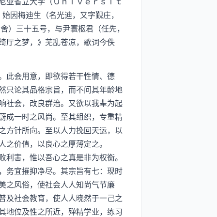
尼亚省立大学（Ｕｎｉｖｅｒｓｉｔ
，始因梅迪生（名光迪，又字觐庄，
宿舍）三十五号，与尹寰枢君（任先，
绮厅之梦，》芜乱苍凉，歌词今佚
。此会用意，即欲得若干性情、德
然只论其品格宗旨，而不问其年龄地
响社会，改良群治。又欲以我辈为起
蔚成一时之风尚。至其组织，专重精
之方针所向。至以人力挽回天运，以
人之价值，以良心之厚薄定之。
败利害，惟以吾心之真是非为权衡。
，务宜摧抑净尽。其宗旨有七：现时
美之风俗，使社会人人知尚气节廉
普及社会教育，使人人晓然于一己之
其地位及性之所近，殚精学业，练习