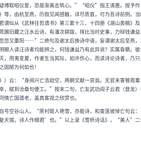
疑博取昭仪爱，恐是渐离击筑心。”“昭仪”指王清惠。按予作
》等，由杭至燕，历叙见闻感触，详尽质直，可为吾诗前例。当
君谓似从《武林往哲遗书》第三套十三、十四册《湖山类稿》及
莞圃旧藏之汪水云诗，有潘次耕跋，排比当时史事，力辩钱谦益
忽忽又重阳……”二绝句及谢太后挽诗中语，妄谓谢太后至燕，
明眼人读汪诗者均能辨之，何钱谦益乃有此异说？实属昏聩。彼
灭，用夷变夏，作者生当其际，如许伤心，而读诗论诗者，乃只
之固陋为何如也！
》）云：“身阅兴亡浩劫空，两朝文献一哀翁。无官未害餐周粟
幸，赋到沧桑句便工。”按末二句，亡友武功阎子云君（登龙）
同情亡国遗老，盖真客观之欣赏也。
自号空谷山人。“蔗村姬人艳雪，亦能诗，和查莲坡悼亡句云：
复天锡，诗人作细君’也。”以上录《雪桥诗话》，“美人”二