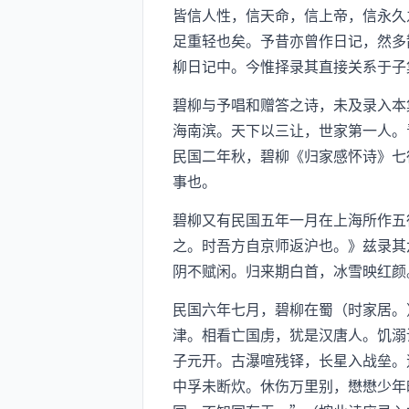
皆信人性，信天命，信上帝，信永久
足重轻也矣。予昔亦曾作日记，然多
柳日记中。今惟择录其直接关系于子
碧柳与予唱和赠答之诗，未及录入本
海南滨。天下以三让，世家第一人。
民国二年秋，碧柳《归家感怀诗》七
事也。
碧柳又有民国五年一月在上海所作五
之。时吾方自京师返沪也。》兹录其
阴不赋闲。归来期白首，冰雪映红颜
民国六年七月，碧柳在蜀（时家居。
津。相看亡国虏，犹是汉唐人。饥溺
子元开。古瀑喧残铎，长星入战垒。
中孚未断炊。休伤万里别，懋懋少年