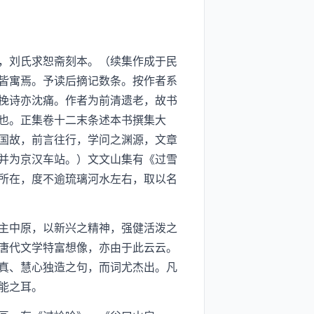
，刘氏求恕斋刻本。（续集作成于民
皆寓焉。予读后摘记数条。按作者系
挽诗亦沈痛。作者为前清遗老，故书
也。正集卷十二末条述本书撰集大
国故，前言往行，学问之渊源，文章
并为京汉车站。）文文山集有《过雪
所在，度不逾琉璃河水左右，取以名
主中原，以新兴之精神，强健活泼之
唐代文学特富想像，亦由于此云云。
真、慧心独造之句，而词尤杰出。凡
能之耳。