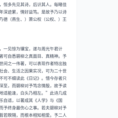
，恒多先见其诗，后识其人。每睹佳
年深迹累，情好益笃。是故予乃以诗
乃德（燕生、）萧公权（公权、）王
，一见惊为镶宝，遂与周光午君计
者可自悉碧柳之真面目、真精神。予
世间之一伟著，可以表现作者特出独
社会、生活之因果实况，可为二十世
不可不细读此《日记》。惜今存者只
深至，而碧柳对予笃念情殷，故予读
地适能逢，白头乃相左。”此诗几成
乐自适，以著成其《人学》与《国
而予终身最伤心之事。若夫碧柳对予
暂若睽隔，而根本相知相爱。予二人