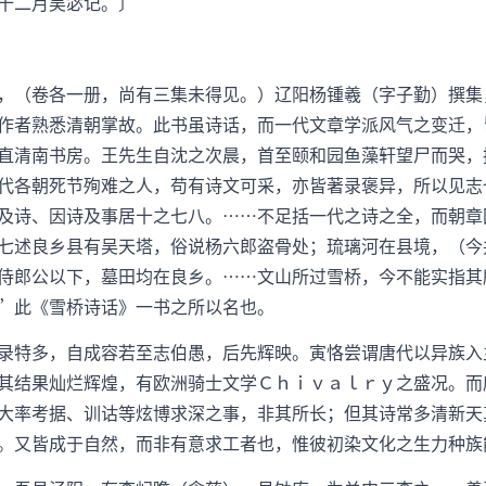
十二月吴宓记。〕
，（卷各一册，尚有三集未得见。）辽阳杨锺羲（字子勤）撰集
作者熟悉清朝掌故。此书虽诗话，而一代文章学派风气之变迁，
直清南书房。王先生自沈之次晨，首至颐和园鱼藻轩望尸而哭，
代各朝死节殉难之人，苟有诗文可采，亦皆著录褒异，所以见志
及诗、因诗及事居十之七八。……不足括一代之诗之全，而朝章
七述良乡县有吴天塔，俗说杨六郎盗骨处；琉璃河在县境，（今
侍郎公以下，墓田均在良乡。……文山所过雪桥，今不能实指其
”此《雪桥诗话》一书之所以名也。
录特多，自成容若至志伯愚，后先辉映。寅恪尝谓唐代以异族入
其结果灿烂辉煌，有欧洲骑士文学Ｃｈｉｖａｌｒｙ之盛况。而
大率考据、训诂等炫博求深之事，非其所长；但其诗常多清新天
。又皆成于自然，而非有意求工者也，惟彼初染文化之生力种族