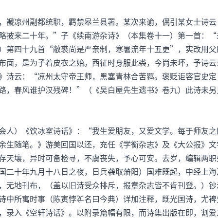
，褫凉州副都统职，羁禁皋兰县署。某次来谕，偶引某女士诗云
略披来二十年。”子《续南游杂诗》（本集卷十一）第一首：“
）第四十九首“敝裘尚是严亲制，寒暑流年十五更”，实改用父
布面，是为子着皮衣之始。西征时身服此裘，今尚未坏，予诗云
》诗云：“凉州太守帝王师，黑塞青林合苦羁。褒贬讵容官史定
路，春风谁护汉残碑！”（《吴白屋先生遗书》卷九）此诗未另
会人）《饮冰室诗话》：“我生爱朋友，又爱文学。每于师友之
余生随笔。》游美回国以还，充任《学衡杂志》及《大公报》文
存天壤，异时可备检寻，不虞丧失，予心可安。去岁，编辑两职
国二十年九月十八日之夜，日兵袭取藩阳）国难既起，中经上海
，无地刊布，（盖以旧诗受众排斥，报章杂志皆不肯刊登。）钞
诗中所寓时事（陈寅悖名曰今典）详加注释，既光国诗，尤裨
，录入《空轩诗话》。以附录篇幅有限，而诗集出版在即，割爱