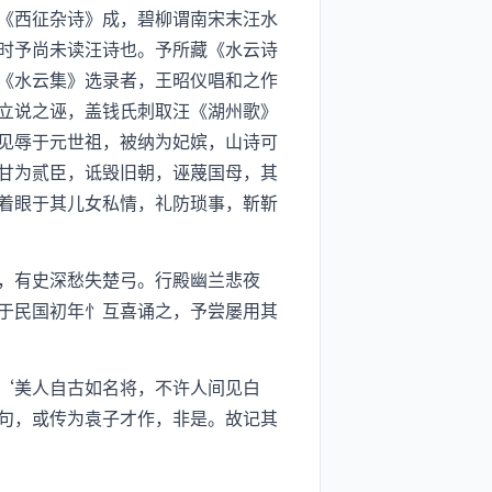
《西征杂诗》成，碧柳谓南宋末汪水
时予尚未读汪诗也。予所藏《水云诗
《水云集》选录者，王昭仪唱和之作
立说之诬，盖钱氏刺取汪《湖州歌》
见辱于元世祖，被纳为妃嫔，山诗可
甘为贰臣，诋毁旧朝，诬蔑国母，其
着眼于其儿女私情，礼防琐事，靳靳
，有史深愁失楚弓。行殿幽兰悲夜
于民国初年忄互喜诵之，予尝屡用其
‘美人自古如名将，不许人间见白
句，或传为袁子才作，非是。故记其