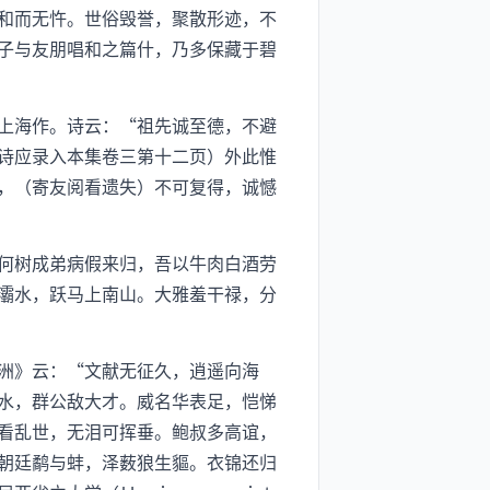
和而无忤。世俗毁誉，聚散形迹，不
子与友朋唱和之篇什，乃多保藏于碧
上海作。诗云：“祖先诚至德，不避
诗应录入本集卷三第十二页）外此惟
，（寄友阅看遗失）不可复得，诚憾
何树成弟病假来归，吾以牛肉白酒劳
灞水，跃马上南山。大雅羞干禄，分
洲》云：“文献无征久，逍遥向海
水，群公敌大才。威名华表足，恺悌
看乱世，无泪可挥垂。鲍叔多高谊，
朝廷鹬与蚌，泽薮狼生貙。衣锦还归