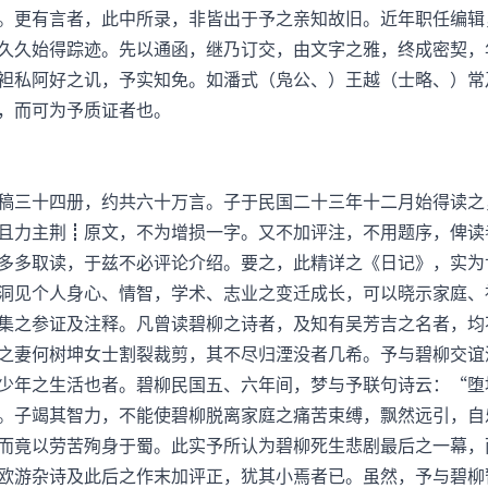
。更有言者，此中所录，非皆出于予之亲知故旧。近年职任编辑
久久始得踪迹。先以通函，继乃订交，由文字之雅，终成密契，
袒私阿好之讥，予实知免。如潘式（凫公、）王越（士略、）常
，而可为予质证者也。
稿三十四册，约共六十万言。子于民国二十三年十二月始得读之
且力主荆┋原文，不为增损一字。又不加评注，不用题序，俾读
多多取读，于兹不必评论介绍。要之，此精详之《日记》，实为
洞见个人身心、情智，学术、志业之变迁成长，可以晓示家庭、
集之参证及注释。凡曾读碧柳之诗者，及知有吴芳吉之名者，均
之妻何树坤女士割裂裁剪，其不尽归湮没者几希。予与碧柳交谊
少年之生活也者。碧柳民国五、六年间，梦与予联句诗云：“堕
。子竭其智力，不能使碧柳脱离家庭之痛苦束缚，飘然远引，自
而竟以劳苦殉身于蜀。此实予所认为碧柳死生悲剧最后之一幕，
欧游杂诗及此后之作末加评正，犹其小焉者已。虽然，予与碧柳