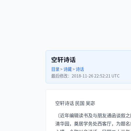
空轩诗话
目录
>
诗藏
>
诗话
最后修改：
2018-11-26 22:52:21 UTC
空轩诗话 民国 吴宓
〔近年编辑读书及与朋友通函谈叙之
清华园，奠居学务处西客厅，为题名