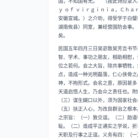
国，不知国有无。”（按此诗应录入
ｙ ｏｆ ｖｉｒｇｉｎｉａ，Ｃｈ
安徽宣城。）之介劝，得受学于白璧
湖南攸县）同室，兼经营国防会事。
矣。
民国五年四月三日吴宓致吴芳吉书节
智、学术、事功之朋友，相助相慰，
位之若何。会之大旨，除共事牺牲，
点，造成一种光明磊落，仁心侠骨之
神，不拘形式。会名之意，原因甚多
天道启悟人生，乃会众之责任也。附
（三）谋生餬口以外，须为国家社会
（五）扶正人心，为改良群治之根本
之宗旨：（一）敦交谊。（二）励道
耻。（二）造成平正通实之学说，折
天职及行事之正谊。义务有四：（一