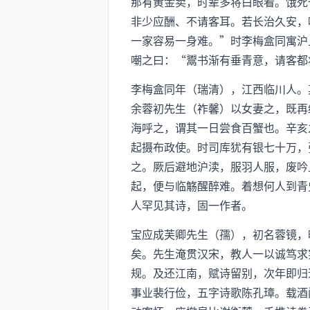
那有黄金卖，时辈多将白眼看。饿死
非少应酬、不请客耳。若长治久安，
一家容易一身难。”时李梅盒同寓沪
嘲之曰：“鬻书渐有垂青意，请客都
李梅盒同年（瑞清），江西临川人。
余蓉初先生（祚馨）以女妻之，既再
海呼之，谓其一日尝食百蟹也。辛亥
起摄布政使。时司库犹有银七十万，
之。厥后避地沪渎，服羽人服，废吟
起，便与临觞醒醉难。着想何人到青
人罕见其诗，固一作者。
宝应成芙卿先生（孺），初名蓉镜，
矣。先生淹贯汉宋，教人一以诚笃求
规。及还江南，赋诗留别，次年即归
事业裴行俭，五字诗歌陈孔璋。载酒