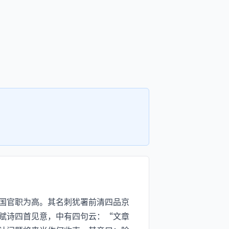
国官职为高。其名刺犹署前清四品京
赋诗四首见意，中有四句云：“文章