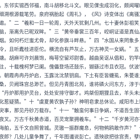
。东邻实锡西邻福，南斗胡移北斗文。眼见倮虫成羽化，颇闻曜
细溯根源载笔劳。泉府祸胎起《周礼》，《风》诗变体出《离骚
遨。”二“羲和一日一轮周，天外天犹剩几州。七十妻休彭祖笑
脑，渐离先已昵双眸。”三“黄帝垂裳三百年，崆峒证道是真仙
烟。如何朽烂蚩尤骨，却化参旗斗畔悬。”四“水国从来罔象多
令，且听蠹桂进臣佗。横流自有芦灰止，万古神灵一女娲。”五
塘。胡麻可许刘晨饱，梅萼空留邓尉香。越曲吴讴从倡和，钓竿
往，十载槐柯梦已阑。傀儡登场还鼓乐，猢繇过市且衣冠。伏波
。朝霞冉冉丹炉启，玉露沈沈禁钥扃。下土有臣皆蠛虱，朱甍谁
桑，贝阙珠宫总渺芒。但见丹青图北苑，谁将磷火问东方，淳于
“丹炉那用护灵台，处处安排守御才。鸡桀但期狸且去，羊头未
化惹疑猜。”十“虞夏黄农孰子孙？神明皂隶总休论。咸阳市上
臾事，那见丹砂万载存。”十一“触蛮何事日争娲，不道吾生固
夜叉。万古千秋黄赤道，百灵宠聚拥羲车。”十二“千岁黄河亦
海舶，五千文自照曾城。灵璈一振群魔息，何物鸺鸥敢作声？”
夜郎？几处儿童争舞了，千年图谶说彭亡。遗殃欲把徐宫责，孽