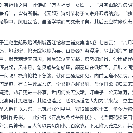
时有神仙之目。此诗如“万古神灵一女娲”，“月有重轮乃倍明
争蜗”，皆有所指。《无题》诗刺某将于文宗升遐后纳妾。“独
老胸中，肮脏磊落，虽道学精而气犹未平矣。其后云应聘修皖志
子江救生船歌赠润州城西江馆救生诸友集唐句》七古云：“八月
迷，地密密，掀天蹴地股为栗。山叠叠？海漫漫，驱山倒海置眼
目。湿云黯黯天四周，网象悲泣天吴愁。塔势如涌出，沙岸成浮
偃复起，风未已。忽见船头忽船尾，颠覆直在俄顷耳。眉睫之间
一何驶！操舟捩柁下急湍，健如生猱速如鬼。向前且道不须哀，
何足道，存亡生死属吾侪。全君躯命解君厄，与尔同歌《归去来
疑猜。劝君更进一杯酒，世间何处无波穨。吁嗟乎！公无渡河，
此身何计免喧虺。其险也若此，嗟尔远道之人胡为乎来哉！更生
圣人造舟以为梁，己饥己溺何皇皇。安得如公数十辈，坐令万物
明时作舟楫。”此外有《春夏秋冬登岳阳楼》、《登黄鹤楼集唐
外别具神奇。昔人每以集句如小儿百家衣，不足附大雅之列。其