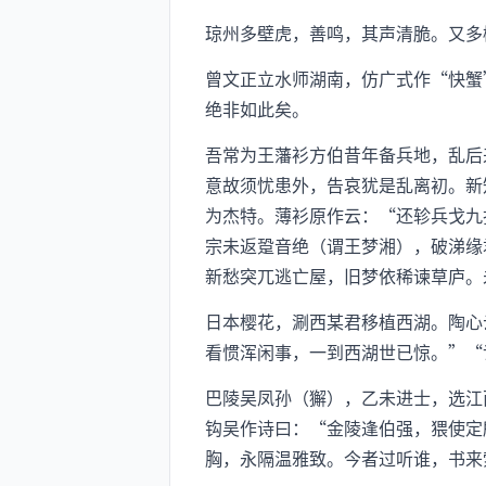
琼州多壁虎，善鸣，其声清脆。又多
曾文正立水师湖南，仿广式作“快蟹
绝非如此矣。
吾常为王藩衫方伯昔年备兵地，乱后
意故须忧患外，告哀犹是乱离初。新
为杰特。薄衫原作云：“还轸兵戈九
宗未返跫音绝（谓王梦湘），破涕缘
新愁突兀逃亡屋，旧梦依稀谏草庐。
日本樱花，涮西某君移植西湖。陶心
看惯浑闲事，一到西湖世已惊。”“
巴陵吴凤孙（獬），乙未进士，选江
钩吴作诗曰：“金陵逢伯强，猥使定
胸，永隔温雅致。今者过听谁，书来