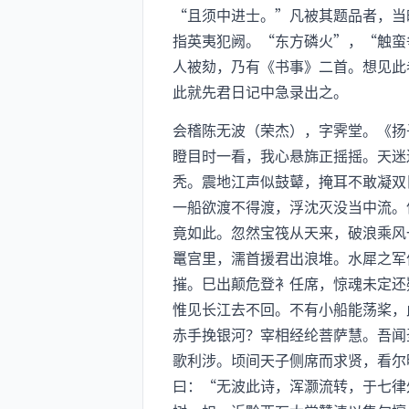
“且须中进士。”凡被其题品者，当
指英夷犯阙。“东方磷火”，“触蛮
人被劾，乃有《书事》二首。想见此
此就先君日记中急录出之。
会稽陈无波（荣杰），字霁堂。《扬
瞪目时一看，我心悬旆正摇摇。天迷
秃。震地江声似鼓鼙，掩耳不敢凝双
一船欲渡不得渡，浮沈灭没当中流。
竟如此。忽然宝筏从天来，破浪乘风
鼍宫里，濡首援君出浪堆。水犀之军
摧。巳出颠危登衤任席，惊魂未定还
惟见长江去不回。不有小船能荡桨，
赤手挽银河？宰相经纶菩萨慧。吾闻
歌利涉。顷间天子侧席而求贤，看尔
曰：“无波此诗，浑灏流转，于七律