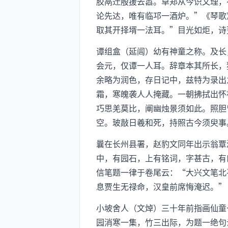
胶鬲迁殷援去嚣。卓郑从今识文理，
论先达，唯有临邛一酒炉。”《琴歌
取其开择壻一法耳。”目光如炬，诗
谭组盒（延闿）幼有神童之称。及长
会元，仅谭一人耳。辞章本其所长，
余略为润色，存日记中，兹特为录出
霜，寒魄袭人人掩藏。一朝拂拭出怀
巧思羌莫比，阐幽烛景须如此。照胆
空。玻敲日羲和死，持照古今须臾事
曩在长州县署，赵豹文同年出示翁覃
中，有园石，上有铭词，字甚古，有
信笔题一律于卷尾云：“大兴文笔北
息贾生无禄命，汉皇前席悔淹迟。”
小坡舍人（文焯）三十年前指画仙童
园消寒一集，竹三出际，为题一绝句