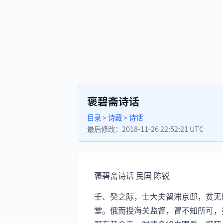
褒碧斋诗话
目录
>
诗藏
>
诗话
最后修改：
2018-11-26 22:52:21 UTC
褒碧斋诗话 民国 陈锐
壬、癸之际，士大夫留滞京邸，贫无
堂。俄而授海关监督，冒不知所可，