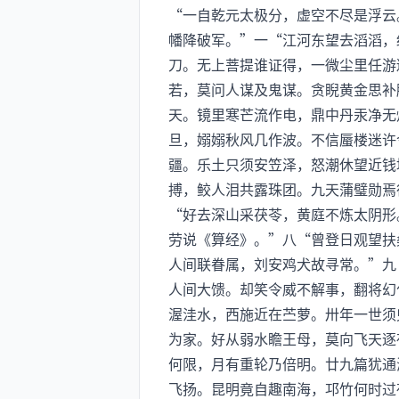
“一自乾元太极分，虚空不尽是浮云
幡降破军。”一“江河东望去滔滔，
刀。无上菩提谁证得，一微尘里任游
若，莫问人谋及鬼谋。贪睨黄金思补
天。镜里寒芒流作电，鼎中丹汞净无
旦，嫋嫋秋风几作波。不信蜃楼迷许
疆。乐土只须安笠泽，怒潮休望近钱
搏，鲛人泪共露珠团。九天蒲璧勋焉
“好去深山采茯苓，黄庭不炼太阴形
劳说《算经》。”八“曾登日观望扶
人间联眷属，刘安鸡犬故寻常。”九
人间大馈。却笑令威不解事，翻将幻
渥洼水，西施近在苎萝。卅年一世须
为家。好从弱水瞻王母，莫向飞天逐
何限，月有重轮乃倍明。廿九篇犹通
飞扬。昆明竟自趣南海，邛竹何时过