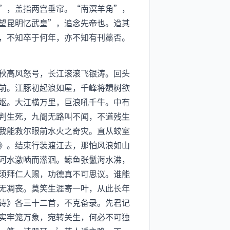
”，盖指两宫垂帘。“南溟羊角”，
望昆明忆武皇”，追念先帝也。迨其
，不知卒于何年，亦不知有刊藁否。
秋高风怒号，长江滚滚飞银涛。回头
前。江豚初起浪如屋，千峰将穨树欲
妪。大江横万里，巨浪吼千牛。中有
判生死，九阍无路叫不闻，不道残生
我能救尔眼前水火之奇灾。直从蛟室
》。结束行装渡江去，那怕风浪如山
河水激啮而潆洄。鲸鱼张鬣海水沸，
须拜仁人赐，功德真不可思议。谁能
无凋丧。莫笑生涯寄一叶，从此长年
诗》各三十二首，不克备录。先君记
实牢笼万象，宛转关生，何必不可独