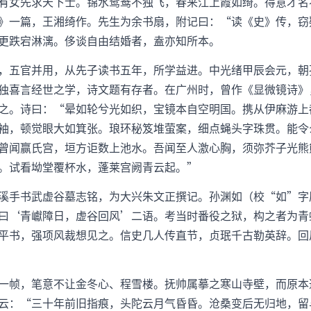
有女先求天下士。锦水鸳鸯不独飞，春来江上霞如绮。得意才名
》一篇，王湘绮作。先生为余书扇，附记曰：“读《史》传，窃
更跌宕淋漓。侈谈自由结婚者，盍亦知所本。
，五官并用，从先子读书五年，所学益进。中光绪甲辰会元，朝
独喜言经世之学，诗文题有存者。在广州时，曾作《显微镜诗》
之。诗曰：“晕如轮兮光如织，宝镜本自空明国。携从伊麻游上
袖，顿觉眼大如箕张。琅环秘笈堆萤案，细点蝇头字珠贯。能令
曾闻赢氏宫，垣方讵数上池水。吾闻至人激心胸，须弥芥子光熊
。试看坳堂覆杯水，蓬莱宫阙青云起。”
溪手书武虚谷墓志铭，为大兴朱文正撰记。孙渊如（校“如”字
曰‘青巘障日，虚谷回风’二语。考当时番役之狱，构之者为青
平书，强项风裁想见之。信史几人传直节，贞珉千古勒英辞。回
一帧，笔意不让金冬心、程雪楼。抚帅属摹之寒山寺壁，而原本
云：“三十年前旧指痕，头陀云月气昏昏。沧桑变后无归地，留