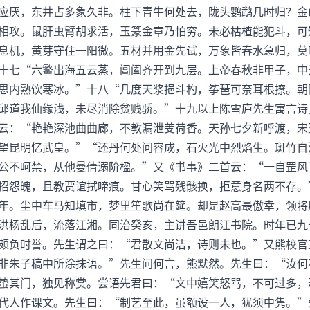
应厌，东井占多象久非。柱下青牛何处去，陇头鹦鹉几时归？金
相攻。鼠肝虫臂胡求活，玉篆金章乃怕穷。未必枯楂能犯斗，可
息机，黄芽守住一阳微。五材并用金先试，万象皆春水急归，莫
十七“六鳘出海五云蒸，阊阖齐开到九层。上帝春秋非甲子，中
思内熟饮寒冰。”十八“几度天浆挹斗杓，筝琶可奈耳根撩。朝
邱道我仙缘浅，未尽消除贫贱骄。”十九以上陈雪庐先生寓言诗
云：“艳艳深池曲曲廊，不教漏泄芰荷香。天孙七夕新呼渡，宋
望昆明忆武皇。”“还丹何处问容成，石火光中烈焰生。斑竹自
公不呵禁，从他曼倩溺阶楹。”又《书事》二首云：“一自罡风
招怨魄，且教贾谊拭啼痕。甘心笑骂残骸换，拒意身名两不存。
年。尘中车马知填市，梦里笙歌尚在筵。却是赵高最傲幸，领将
洪杨乱后，流落江湘。同治癸亥，主讲吾邑朗江书院。时年已九
颇负时誉。先生谓之曰：“君散文尚洁，诗则未也。”又熊校官
非朱子稿中所涂抹语。”先生问何言，熊默然。先生曰：“汝何
蛰其门，独见称赏。尝语先君曰：“文中嬉笑怒骂，不可过多，
代人作课文。先生曰：“制艺至此，虽额设一人，犹须中隽。”