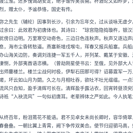
渡江淮。还乡愧谒胡安定，绝学谁传吴畏斋。杯酒论文如昨梦，
烈，赠太仆，予谧恭恪，国史有传。
弥之先生（辅纶）因事到长沙，引余为忘年交，过从谈咏无虚夕
过余曰：此效君为初唐体也。其诗曰：“琼宫隐隐捣璇杵，银汉
犹傍日边明。万里寒空动奇色，三边日色连秋声。秋声又逐边声
息，海市尘昏转愁逼。燕塞新增戌堠屯，珲春又报兵船塞。兵船
办山海关边防，奏调刘连捷一军五千人，并列某、戴某于安徽、
凄恻，外部夷酋语恣横。（曾劫刚星使书云：至俄，见外部大人
出师鏖楼兰。楼兰尘战何时极，伊犁石田那可得？诏募霆军一万
嗟，坏云如山月为閟。久之与月相吐吞，欲吐不吐光缊缊。一点
流风只自知，盈手清辉可长在。清辉盈手露沾衣，回宵转昼须臾
诗祗“入袂流风”一句似初唐耳。老辈辨体之严如此。今人执笔
从终百年，粉泪蔫花不能语。君不见卓女未尚长卿时，容华倚翠
春叠叠。一朝比翼上青霄，阙下争传双美合。使节归迎驷马高，