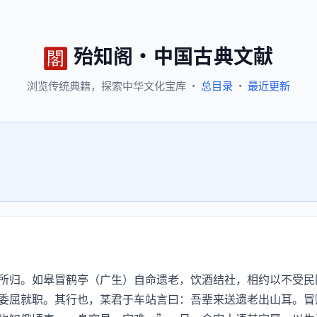
殆知阁
·
中国古典文献
浏览
传统典籍，
探索
中华文化宝库
·
总目录
·
最近更新
所归。如皋冒鹤亭（广生）自命遗老，饮酒结社，相约以不受民
委屈就职。其行也，某君于车站言曰：吾辈来送遗老出山耳。冒