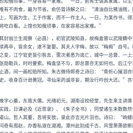
也知俄顷事，一身容易一家难。”一日，俞宪士语其家属，以生
唯有不肉食，最为节省。俞仿冒诗解之曰：“清油自比猪油贱，
上，写画为生，工于作客，而不一作主人。一日，为某作书，得
将吃白看。上馆也知俄顷事，在家容易出家难。”
其封翁兰生观察（必昌），初官武陵知县，故梅盒曾以武陵籍中
续再卒，皆余女，遂不复娶。其夫人字梅，故以“梅痴”自号。
之变，江宁官吏皆引咎去，需次者悉为逃亡，城中一总督、一上
张勋勒兵，时时要索。梅盒坚不与，即总督亦无如何也。后江宁
止酒，间一画松贻所知。朱古微侍郎奇之诗曰：“骨折心摧泪亦
史，收身百计逊黄冠。寻仙采药诚非妄，期汝行吟创大还。”亦
晚字心巢，东南大儒。光绪初元，湖南设校经堂，先生来主讲席
实践，日课必及《近思录》、《朱子全书》，同堂诸生未数数然
道山。哲人其萎，吾将安放，录此亦吉光片羽也。诗曰：“岣蝼
问奇有周赵，办香私淑在湖湘。潭州此别成千古，风雪萧萧欲断