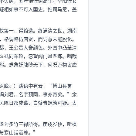
不久居，五年倦仕谢高车。华阳仕女
疑相如事不可入国史。推司马意，盖
孜第一，得馆选。终满清之世，湖南
，格调略仿唐贤，而词意未能脱化。
都，王公贵人誉颜色。外凹中凸莹清
么虱同车轮，忽望阊门悬匹练。咄哉
熊。蜗角奸睫眇天下，何况万物皆虚
原脱。）跋语中有云：“博山县署
蝎刘君，名字预同，事亦奇矣。”余
风障日都成谶，白璧青蝇孰可疑。太
遂为多竹三禄所得。庚戌岁杪，听枫
与寒山话酒尊。”