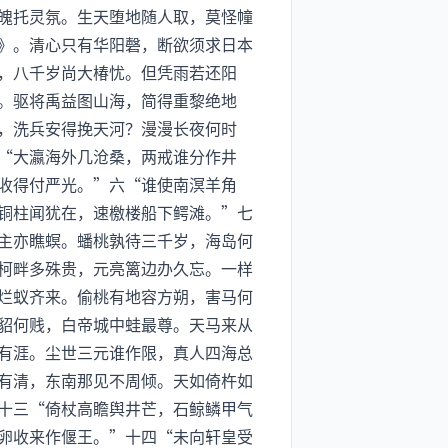
魄托灵氛。生天堕地随人取，莫怪幢
》。清心只有华阳磬，断欲须求日本
，八千岁尚大椿忧。但凭雨若还阳
。驱将禹益图山海，简得重黎绝地
，洗兵安得挽天河？漫漫长夜何时
“大瀛海外几沧桑，两戒谁分作井
收得付严光。”六“谁使南溟羊角
铜柱闻犹在，速檄楼船下鳄滩。”七
主亦瞧螟。蟠桃孰待三千岁，海岛何
柯畔多殊贵，元亮篱边办久忘。一样
烂蚁齐来。偷桃有地容方朔，害马何
貂何贱，白帝城中蛙最尊。天马来从
有涯。尘世三元谁作限，真人四海总
有清，东南那见不周倾。天如倚杵如
十三“倚杖高瞻舆井芒，石鲸鳞甲气
卵收来作偃王。”十四“未向轩皇受