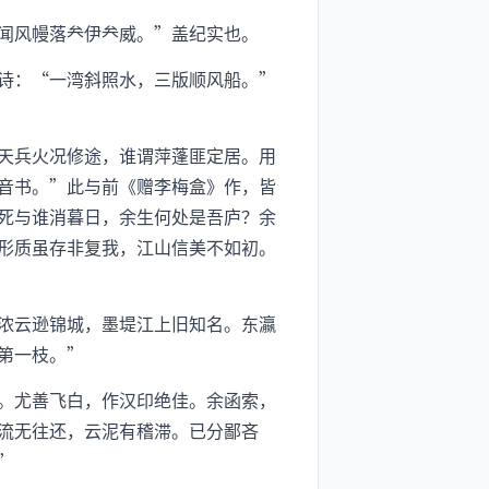
闻风幔落伊威。”盖纪实也。
诗：“一湾斜照水，三版顺风船。”
天兵火况修途，谁谓萍蓬匪定居。用
音书。”此与前《赠李梅盒》作，皆
死与谁消暮日，余生何处是吾庐？余
形质虽存非复我，江山信美不如初。
浓云逊锦城，墨堤江上旧知名。东瀛
第一枝。”
。尤善飞白，作汉印绝佳。余函索，
流无往还，云泥有稽滞。已分鄙吝
”