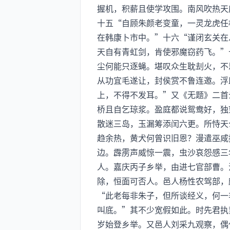
握机，积薪且使学攻围。南风吹热天
十五“自顾朱颜老变童，一灵龙虎任
在韩康卜市中。”十六“谨闭玄关在
天自有青虹剑，肯使邪魔窃药飞。”
尘何能只逐蝇。堪叹众生耽刦火，不
从功宜毛遂让，封侯赏不鲁连邀。浮
上，不得不发耳。”又《无题》二首
桥且自乞琼浆。盈庭都说鸳鸯好，独
散迷三岛，玉漏筹添闰六更。所恃天
趋余热，黄犬何曾识旧恩？漫遣巫咸
边。霹雳声威惊一震，虫沙哀怨感三
人。嘉庆丙子乡举，由进七官部曹。
除，恒面可否人。邑人杨性农驾部，
“此老每非朱子，但所谈经义，何一
叫底。”其不少宽假如此。时先君执
岁始登乡举。又邑人刘采九观察，偶