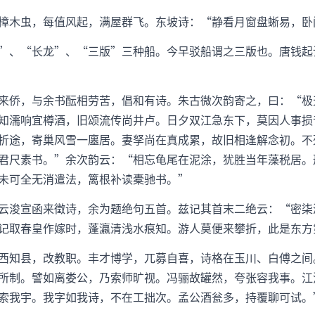
樟木虫，每值风起，满屋群飞。东坡诗：“静看月窗盘蜥易，卧
”、“长龙”、“三版”三种船。今驳船谓之三版也。唐钱起
来侨，与余书酝相劳苦，倡和有诗。朱古微次韵寄之，曰：“极
知濡响宜樽酒，旧颂流传尚井卢。日夕双江急东下，莫因人事损
折途，寄巢风雪一廛居。妻孥尚在真成累，故旧相逢解念初。不
君尺素书。”余次韵云：“相忘龟尾在泥涂，犹胜当年藻税居。
未可全无消遣法，篱根补读橐驰书。”
云浚宣函来徵诗，余为题绝句五首。兹记其首末二绝云：“密柒
记取春皇作嫁时，蓬瀛清浅水痕知。游人莫便来攀折，此是东方
西知县，改教职。丰才博学，兀募自喜，诗格在玉川、白傅之间
所制。譬如离娄公，乃索师旷视。冯骊故罐然，夸张容我事。江
索我宇。我字如我诗，不在工拙次。孟公酒瓮多，持覆聊可试。