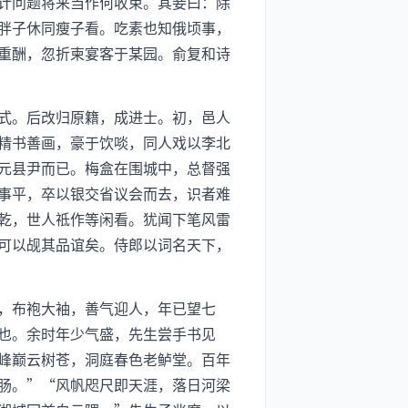
计问题将来当作何收束。其妾曰：除
胖子休同瘦子看。吃素也知俄顷事，
重酬，忽折柬宴客于某园。俞复和诗
式。后改归原籍，成进士。初，邑人
精书善画，豪于饮啖，同人戏以李北
元县尹而已。梅盒在围城中，总督强
事平，卒以银交省议会而去，识者难
乾，世人祗作等闲看。犹闻下笔风雷
可以觇其品谊矣。侍郎以词名天下，
，布袍大袖，善气迎人，年已望七
也。余时年少气盛，先生尝手书见
峰巅云树苍，洞庭春色老鲈堂。百年
肠。”“风帆咫尺即天涯，落日河梁