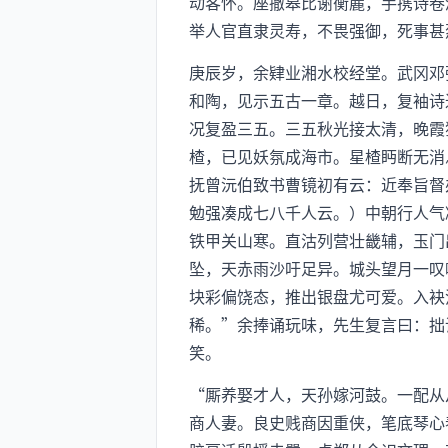
动客怀。座撤皋比谢衡麓，手携诗卷
举人官直隶灵寿，不畏强御，死事甚
庚辰岁，余肄业湘水校经堂。武冈邓
和陶，见示五古一章。越日，复袖诗
况复盈三五。三五秋光接太清，晚霞
楂，已见妖氛成海市。星楂眄断无消
抚曾沅伯致书曹镜初有云：近奉旨督
勉强凑成七八千人云。）中朝行人气
铁甲关山寒。直沽列营壮畿辅，玉门
坠，天赤雨沙吁足异。城头望月一叹
块彩偏饶态，推出银盘尤可爱。入袂
稀。”余捧诵玩味，先生复言曰：拙
笑。
“厮养娶才人，天孙嫁河鼓。一配从
商人妻。良史贱商因重侠，笔底琴心