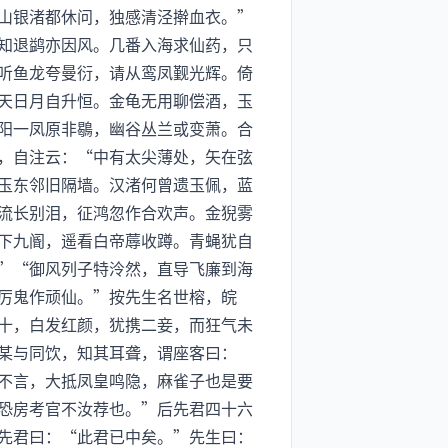
山银渚都休问，独感清泾擀血衣。”
知退鹢亦因风。几番入海求仙药，只
听鱼龙夸曼衍，请从鸾凤觐光辉。倚
天日月自升恒。金龟无用聊偿酒，玉
阳一凤原非鶡，幽谷丛兰或变萧。合
，自注云：“中有太尖薄处，矢在弦
玉东邻旧隔墙。汉渚何曾遗玉佩，蓝
流长别泪，征鸿忽作合欢声。金猊雾
下九阍，遥看白帝蓐收蹲。青蝇犹自
”“御风列子特泠然，直导飞廉到海
厉鬼作顽仙。”按先生名世榕，皖
十，白发红颜，犹携二妾，而狂气未
某与同饮，知其耳聋，谓座客曰：
不言，大抵凤皇鸣隐，麻雀子也是要
恐房考官不汝荐也。”后先君四十六
先君曰：“此君已中矣。”先生曰：