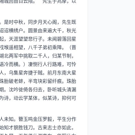
湘城回首白云隈。”先生子兆摩，以
。是时中秋，同步月天心阁，先生既
迢迢横绣户。圆景由来遍大千，秋光
起，天涯望望悲行子。未闻碧落回星
戍堠遥相望，八千子弟初乘障。（晋
湖北两军中挑取二千人，归某节制，
语冷而横。）凄恻行人行路难，可怜
人，乌集星奔捷于贼。前月东南大星
珠胎破老蚌，半弯块彩留纤痕。珠胎
期。沈吟徙倚各归去，卧听城头清漏
为诗，动云学某体，似某诗，抑何可
人未知。簪玉鸣金压罗毅，平生分作
始知才貌胜钱刀。古来志士亦如此，