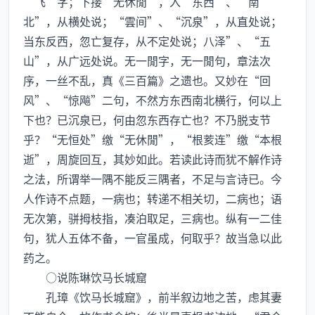
“飞”字；下接“无休閒”，入“东西”、“南
北”，从横处说；“雲间”、“沉泉”，从直处说；
当东反西，忽亡复存，从不定处说；八泽”、“五
山”，从广远处说。无一閒字，无一閒句，章法次
序，一丝不乱，真《三百篇》之遗也。又妙在“回
风”、“惊飚”二句，不然方东西南北横行，何以上
下也？已沉泉已，何由忽东西存亡也？不乃脱支节
乎？“无恒处”缴“无休閒”，“根荄连”缴“本根
逝”，周旋回互，其妙如此。若读此诗而犹不解作诗
之法，所谓举一隅不能反三隅者，不足与言诗已。今
人作诗不点题，一病也；转递不相关切，二病也；语
无次第，骈拇枝指，凑泊取足，三病也。纵有一二佳
句，犹人五体不备，一官虽成，何取乎？故当急以此
药之。
○说陈琳饮马长城窟
孔璋《饮马长城窟》，前半叙边地之苦，虑其妻