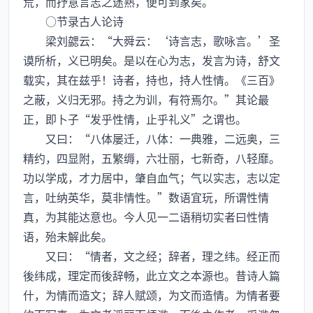
荒，而抒意言志之途熟，便可到家矣。
○节录古人论诗
梁刘勰云：“大舜云：‘诗言志，歌咏言。’圣
谟所析，义已明矣。是以在心为志，发言为诗，舒文
载实，其在兹乎！诗者，持也，持人性情。《三百》
之蔽，义归无邪。持之为训，有符焉尔。”其论最
正，即卜子“发乎性情，止乎礼义”之谓也。
又曰：“八体屡迁，八体：一典雅，二远奥，三
精约，四显附，五繁缛，六壮丽，七新奇，八轻靡。
功以学成，才力居中，肇自血气；气以实志，志以定
言，吐纳英华，莫非情性。”数语宜玩，所谓性情
真，为其能达意也。今人见一二语稍切实者曰性情
语，殆未解此矣。
又曰：“情者，文之经；辞者，理之纬。经正而
後纬成，理定而後辞畅，此立文之本源也。昔诗人篇
什，为情而造文；辞人赋颂，为文而造情。为情者要