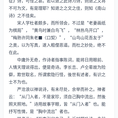
征》诗，可怪之甚。若以退之此诗为诗，则退之文将
不可为文，有是理耶？知退之之文之佳，则知《南山
诗》之不佳矣。
宋人学杜者颇多，而所领会，不过是“老妻画纸
为棋局”，“黄鸟时兼白鸟飞”，“林热鸟开口”，
“梅熟许同朱老■〈口契〉”，“山鸟山花吾友于”
之类，以为写真，遂入粗俚恶道。而杜之妙处，绝不
在此。
中庸外无奇，作诗者指事陈词，能将日用眼前、
人情天理说得出，便是奇诗。李长吉、卢仝辈故为险
僻，欺世取名，所谓索隐行怪，後世有述者，有识之
士不为也。
严沧浪以禅说诗，有未尽处，余举而补之。禅者
云：“从门入者，不是家珍，须自己胸中流出，然後
照天照地。”诗用故事字眼，皆“从门入者”也。能
抒写性情，是“胸中流出”者也。