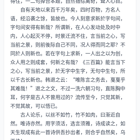
得住，一二句掉合本题，自然错综离奇，耸人心目。
自有天地以来百千万年矣，四时百物，方名人
语，经沿袭之馀，皆故也。今人刻意求新於字句间，
字句间安得有新哉？所谓新，在人心发动处及时中
内，人心起灭不停，时景迁流不住，言当前之心，写
当前之景，则前後际自己不同，况人得而同之耶？不
同於人则新也。若在字句上求新，一人出之以为创，
众人用之则成套，何新之有哉？《三百篇》能言当下
之心，写当前之景，於无字中生字，无句中生句，所
以千古长新也。韩退之云：“唯陈言之务去，戛戛乎
其难哉！”退之之文，不过一洗六朝习句，直陈胸中
耳，何字是古人不曾用过的？流传至今，只觉其新，
不觉其故，可以悟已。
古人论乐，以丝不如竹，竹不如肉，曰渐近自
然。唯诗亦然。用字须活，选言须雅，诗成读之，如
天生现成有此一首诗供吾抄出者，则合乎自然矣，乌