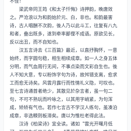
不佳！
梁武帝同王筠《和太子忏悔》诗押韵，晚唐效
之。严沧浪以为和韵始於元、白，非也。和韵最害
诗，古人唱酬不次韵，後人乃以此斗工，往复有八九
和者，叠出既多，遂到牵率鄙俚不成语。原欲见长，
反以出丑，而不自知也。
汉五言诗去《三百篇》最近，以直抒胸怀，一意
始终，而字圆句稳，相生相续成章。如一人之身五体
分明，而气血周行无间，不事点染而文彩自生也。後
人不知大意，专以粉饰字句为诗，故舛错支离，愈求
工而愈无诗矣。风雲月露行而性情礼义隐，可叹也。
至七言诗通首者绝少，其散见於杂言者，虽一句二
句，不可不熟玩而吟咏之，以其用字峭紧，为句浑
成，矫矫有气也。若作七言古不学汉人练句，虽凑泊
成章，非选輭则板滞矣。唐以为惟杜老得此法。
汉诗《柏梁诗》宜全读。诸如“雲光开曙月低