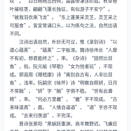
叹”。“白日晼晼忽西倾，霜露惨凄涂阶庭。秋草卷
叶摧枝茎，翩翩飞蓬长独征，有似游子不安宁”。
“被我羽衣乘飞龙”。“东上蓬莱采灵芝，灵芝采之
可服食”。皆宜常诵口头，以为练句之法，自然出语
不同。
汉诗出语自然，朴妙无可议，惟《录别诗》“以
遗心蕴蒸”，“蕴蒸”二字板滞。魏诗徐伟长“人靡
不有初，想君能终之”，率。《杂诗》“固然比目
鱼”，俗。阮元瑜《琴歌》“女为悦者玩”，不现
成。郭遐周《赠嵇康》诗“离别自古有，人非比目
鱼”，浅率。阮嗣宗《咏怀》诗“明察自照妍，日月
不常融”，“妍”字“融”字俱不稳。“世有此聋
瞆”，率。“何必万里畿”，“畿”字不现成。“古
来味道真”，腐。“人情自逼遒”，“遒”字亦不现
成。“去来归羡游”，不完浑。
晋诗张景阳“黑蜧跃重渊，商羊舞野迟。飞廉应