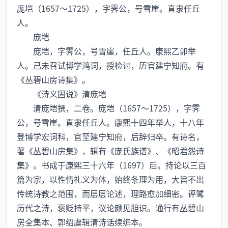
庞垲（1657～1725），字霁公，号雪崖。直隶任丘
人。
庞垲
庞垲，字霁公，号雪崖，任丘人。康熙乙卯举
人。己未召试博学鸿词，授检讨，历官建宁知府。有
《丛碧山房诗集》。
《诗义固说》清庞垲
清庞垲撰，二卷。庞垲（1657～1725），字霁
公，号雪崖。直隶任丘人。康熙十四年举人，十八年
登博学宏词科，官至建宁知府，后辞归卒。有诗名，
著《丛碧山房集》，辑有《庞氏族谱》、《昭君怨诗
集》。书成于康熙三十六年（1697）后。持论以三百
篇为宗，以性情礼义为体，始终条理为用，大旨不出
传统诗教之范围，而层层论述，理路愈加细密。评骘
历代之诗，褒贬持平，议论颇见胆识。通行有丛碧山
房全集本、郭绍虞辑清诗话续编本。