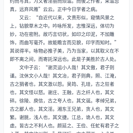
约而写真，为文者淫丽而烦滥。而後之作者，采滥忽
真，远弃风雅”云云。正中今日学者之病。
又云：“自近代以来，文贵形似，窥情风景之
上，钻貌草木之中。吟咏所发，志惟深远，体切为
妙，功在密附。故巧言切状，如印之印泥，不加雕
饰，而曲写毫芥。故能瞻言而见貌，印字而知时。”
其说得半。咏物必推子美，乃为当家，以其取义在不
即不离之间，而寄託深远也。此是子美胜於古人处。
文中子云：“谢灵运小人哉！其文傲，君子则
谨。沈休文小人哉！其文冶，君子则典，照、江淹，
古之狷者也，其文激以怨。吴筠、孔珪，古之狂者
也，其文怪以怒。谢庄、王融，古之纤人也，其文
碎。徐陵、庾信，古之夸人也，其文诞。孝绰兄弟，
古之鄙人也，其文淫。湘东王兄弟，贪人也，其文
繁。谢脁，浅人也，其文捷。江总，诡人也，其文
虚。皆古之不利人也。颜延之、王俭、任虻有君子之