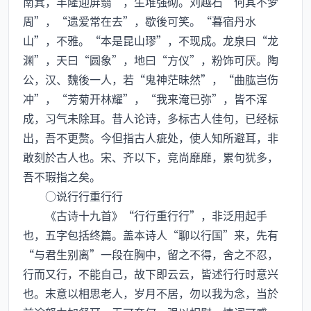
南箕，丰隆迎屏翳”，生堆强砌。刘越石“何其不梦
周”，“遗爱常在去”，歇後可笑。“暮宿丹水
山”，不雅。“本是昆山璆”，不现成。龙泉曰“龙
渊”，天曰“圆象”，地曰“方仪”，粉饰可厌。陶
公，汉、魏後一人，若“鬼神茫昧然”，“曲肱岂伤
冲”，“芳菊开林耀”，“我来淹已弥”，皆不浑
成，习气未除耳。昔人论诗，多标古人佳句，已经标
出，吾不更赘。今但指古人疵处，使人知所避耳，非
敢刻於古人也。宋、齐以下，竞尚靡靡，累句犹多，
吾不瑕指之矣。
○说行行重行行
《古诗十九首》“行行重行行”，非泛用起手
也，五字包括终篇。盖本诗人“聊以行国”来，先有
“与君生别离”一段在胸中，留之不得，舍之不忍，
行而又行，不能自己，故下即云云，皆述行行时意兴
也。末意以相思老人，岁月不居，勿以我为念，当於