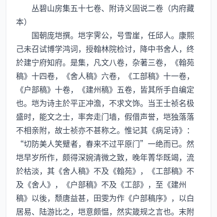
丛碧山房集五十七卷、附诗义固说二卷（内府藏
本）
国朝庞垲撰。垲字霁公，号雪崖，任邱人。康熙
己未召试博学鸿词，授翰林院检讨，降中书舍人，终
於建宁府知府。是集，凡文八卷，杂著三卷，《翰苑
稿》十四卷，《舍人稿》六卷，《工部稿》十一卷，
《户部稿》十卷，《建州稿》五卷，皆其所手自编定
也。垲为诗主於平正冲澹，不求文饰。当王士祯名极
盛时，能文之士，率奔走门墙，假借声誉，垲独落落
不相亲附，故士祯亦不甚称之。惟记其《病足诗》：
“切防美人笑躄者，春来不过平原门”一绝而已。然
垲早岁所作，颇得深婉清微之致，晚年菁华既竭，流
於枯淡，其《舍人稿》不及《翰苑》，《工部稿》不
及《舍人》，《户部稿》不及《工部》，至《建州
稿》以後，颓唐益甚，田雯为作《户部稿序》，以白
居易、陆游比之，垲意颇愠，然实箴规之言也。末附