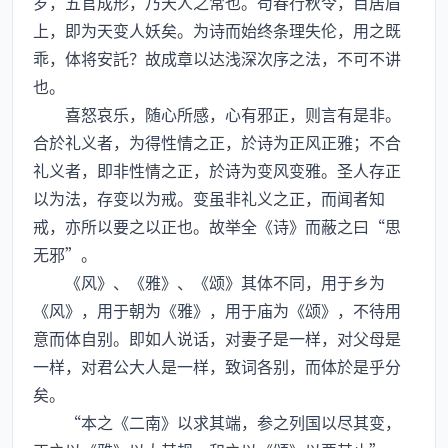
岁，五官成形，乃天人之常也。苟春行秋令，目居眉
上，即为天变人妖矣。为诗而始终条理失伦，用之既
乖，体将安託？故成章以达浅深次序之法，不可不讲
也。
喜怒哀乐，随心所感，心有邪正，则言有是非。
合於礼义者，为得性情之正，於诗为正风正雅；不合
礼义者，即非性情之正，於诗为变风变雅。圣人存正
以为法，存变以为戒。变虽非礼义之正，而闻者知
戒，亦所以要之以正也。故举全《诗》而蔽之曰“思
无邪”。
《风》、《雅》、《颂》其体不同，用于乡为
《风》，用于朝为《雅》，用于庙为《颂》，不待用
意而体自别。即如人说话，对妻子是一样，对父母是
一样，对君公大人是一样，致词各别，而体於是乎分
矣。
“本之《二南》以求其端，参之列国以尽其变，