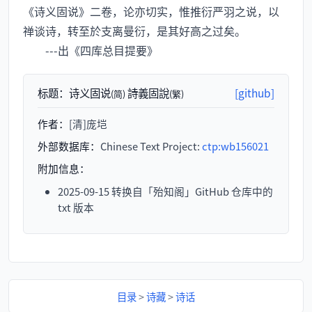
《诗义固说》二卷，论亦切实，惟推衍严羽之说，以
禅谈诗，转至於支离曼衍，是其好高之过矣。
---出《四库总目提要》
标题：
诗义固说
詩義固說
[github]
(简)
(繁)
作者：
[清]庞垲
外部数据库：
Chinese Text Project:
ctp:wb156021
附加信息：
2025-09-15 转换自「殆知阁」GitHub 仓库中的
txt 版本
目录
>
诗藏
>
诗话