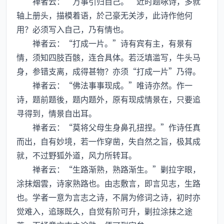
禅者云：“万事引归自己。”近时题咏诗，多就
轴上册头，描模着语，於己豪无关涉，此诗作他何
用？必须写入自己，乃有情也。
禅者云：“打成一片。”诗有宾有主，有景有
情，须知四肢百骸，连合具体。若泛填滥写，牛头马
身，参错支离，成得甚物？亦须“打成一片”乃得。
禅者云：“佛法事事现成。”唯诗亦然。作一
诗，题前题後，题内题外，原有现成情景在，只要追
寻得到，情景自出耳。
禅者云：“莫将父母生身鼻孔扭捏。”作诗任真
而出，自有妙境，若一作穿凿，失自然之旨，极其成
就，不过野狐外道，风力所转耳。
禅者云：“生路渐熟，熟路渐生。”剿拉字眼，
涂抹烟雲，诗家熟路也。由志敷言，即言见志，生路
也。学者一意为言志之诗，不屑为修词之诗，初时亦
觉难入，追琢既久，自觉有阶可升，剿拉涂抹之途