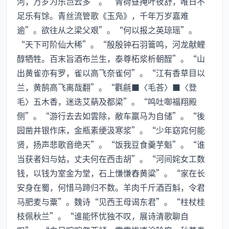
河，万岁为乐岂云多”。“青荷昼掩叶夜舒，唯日不
足乐有馀。青丝流管歌《玉凫》，千年万岁嘉难
逾”。欲往从之梁父艰”。“何以报之英琼瑶”。
“天下可阶仙大稀”。“殷殷钟石羽籥鸣，河龙献鲤
醇牺牲。百末旨酒布兰生，泰尊柘浆析朝酲”。“山
出黄雀亦有罗，雀以高飞奈雀何”。“江有香草目以
兰，黄鹄高飞离哉翻”。“氍毹■〈毛荅〉■〈登
毛〉五木香，迷迭艾蒳及都梁”。“鸣吐啣福翔殿
侧”。“游行去去如雲除，敝车羸马为自储”。“後
园凿井银作床，金瓶素绠汲寒浆”。“少年窈窕何能
贤，扬声悲歌音绝天”。“饭我豆食羹芋魁”。“谁
当获者妇与姑，丈夫何在西击胡”。“河间姹女工数
钱，以钱为室金为堂，石上慊慊舂黄粱”。“家在长
安身在蜀，何惜马蹄归不数。羊肉千斤酒百斛，令君
马肥麦与粟”。魏诗“见西王母谒东君”。“柱杖桂
枝佩秋兰”。“谁能怀忧独不叹，展诗清歌聊自