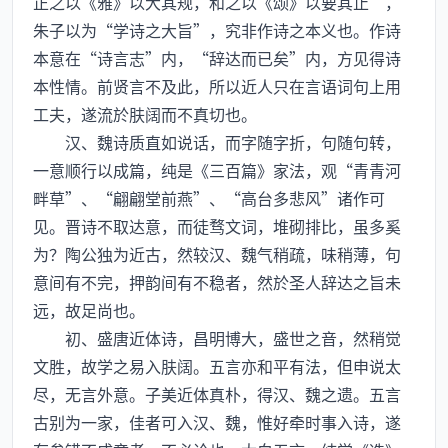
正之以《雅》以大其规，和之以《颂》以要其止”，
朱子以为“学诗之大旨”，究非作诗之本义也。作诗
本意在“诗言志”内，“辞达而已矣”内，方见得诗
本性情。前贤言不及此，所以近人只在言语词句上用
工夫，遂流於肤阔而不真切也。
汉、魏诗质直如说话，而字随字折，句随句转，
一意顺行以成篇，纯是《三百篇》家法，观“青青河
畔草”、“翩翩堂前燕”、“高台多悲风”诸作可
见。晋诗不取达意，而徒骛文词，堆砌排比，虽多奚
为？陶公独为近古，然较汉、魏气稍疏，味稍薄，句
意间有不完，押韵间有不稳者，然於圣人辞达之旨未
远，故足尚也。
初、盛唐近体诗，昌明博大，盛世之音，然稍觉
文胜，故学之易入肤阔。五言亦和平有法，但申说太
尽，无言外意。子美近体真朴，得汉、魏之遗。五言
古别为一家，佳者可入汉、魏，惟好牵时事入诗，遂