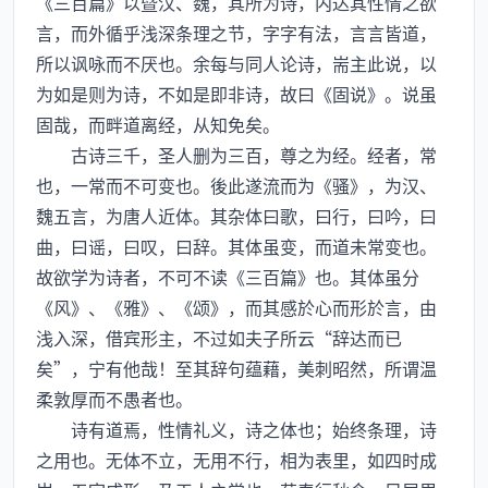
《三百篇》以暨汉、魏，其所为诗，内达其性情之欲
言，而外循乎浅深条理之节，字字有法，言言皆道，
所以讽咏而不厌也。余每与同人论诗，耑主此说，以
为如是则为诗，不如是即非诗，故曰《固说》。说虽
固哉，而畔道离经，从知免矣。
古诗三千，圣人删为三百，尊之为经。经者，常
也，一常而不可变也。後此遂流而为《骚》，为汉、
魏五言，为唐人近体。其杂体曰歌，曰行，曰吟，曰
曲，曰谣，曰叹，曰辞。其体虽变，而道未常变也。
故欲学为诗者，不可不读《三百篇》也。其体虽分
《风》、《雅》、《颂》，而其感於心而形於言，由
浅入深，借宾形主，不过如夫子所云“辞达而已
矣”，宁有他哉！至其辞句蕴藉，美刺昭然，所谓温
柔敦厚而不愚者也。
诗有道焉，性情礼义，诗之体也；始终条理，诗
之用也。无体不立，无用不行，相为表里，如四时成