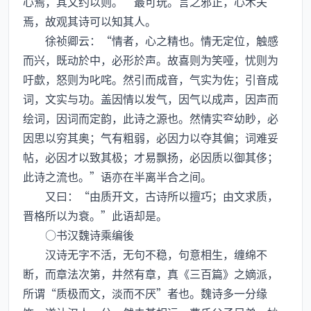
心焉，其文约以则。”最可玩。言之邪正，心术关
焉，故观其诗可以知其人。
徐祯卿云：“情者，心之精也。情无定位，触感
而兴，既动於中，必形於声。故喜则为笑哑，忧则为
吁歔，怒则为叱咤。然引而成音，气实为佐；引音成
词，文实与功。盖因情以发气，因气以成声，因声而
绘词，因词而定韵，此诗之源也。然情实幼眇，必
因思以穷其奥；气有粗弱，必因力以夺其偏；词难妥
帖，必因才以致其极；才易飘扬，必因质以御其侈；
此诗之流也。”语亦在半离半合之间。
又曰：“由质开文，古诗所以擅巧；由文求质，
晋格所以为衰。”此语却是。
○书汉魏诗乘编後
汉诗无字不活，无句不稳，句意相生，缠绵不
断，而章法次第，井然有章，真《三百篇》之嫡派，
所谓“质极而文，淡而不厌”者也。魏诗多一分缘