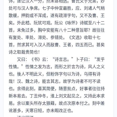
饰，遂让汉人一分，然未甚相远。曹氏父子兄弟，妙
处可与汉人争席。七子中仲宣最胜，应、刘诸人气稍
散缓，押韵或不浑成，遂有疏滞字句，又不及曹、王
矣。外此嵇、阮犹可观。阮公《咏怀》诗赋至八十二
首，未免过多，胸中安能有八十二种意旨耶？故往往
有复处、率处、滞处、参错处。《文选》收取十七
首，然求其可入汉人而敌曹、王者，四五而已。甚矣
诗之取裁贵简也！
又曰：《书》云：“诗言志。”卜子曰：“发乎
性情。”性情之发为志，而形之於言为诗，风人之义
也。後人不明此义，但粉饰字句以为诗，乌得有诗
哉！汉、魏之诗，能言其志，故学为诗者不可不读
也。余得此刻，喜其简便，随意批点，好事者往往持
新本易去。丁丑仲冬，淮上刘文起见之，又持此本求
易。余以案头所存太狼藉，故点次原本付之。刻中差
讹甚多，天寒日短，亦未暇改正也。