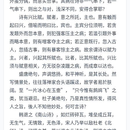
外虽分偶，而意实合掌。其病在诗非一气串下，若一
气串下，则出之与对，浅深不同，安得合掌耶？
诗有兴比赋。赋者，意之所託，主也。意有触而
起曰兴，借喻而明曰比，宾也。主宾分位须明，若贪
发题外而忽本意，则犯强客压主之病；若滥引题外事
而略本意，则有喧客夺主之病；若正意既行，忽入古
人，忽插古事，则有暴客惊主之病。故余谓诗以赋为
主。兴者，兴起其所赋也。比者，比其所赋也。兴比
须与赋意相关，方无驳杂凌躐之病，而成章以达也。
盛唐绝句，声调悠扬，和平神听，是其长处。然
写情景处，往往落禅家合头语蹊迳，故学者易於肤
阔。至“一片冰心在玉壸”，“只今惟有鹧鸪飞”之
类，犹当避忌。杜子美绝句，乃是真性情所发，得风
人之旨，後人不知他妙处，何可言诗？
韩退之《南山诗》，如烂砖碎瓦，堆垒成丘耳，
无生气，无情致，无色泽，宋人乃举以敌杜老《北