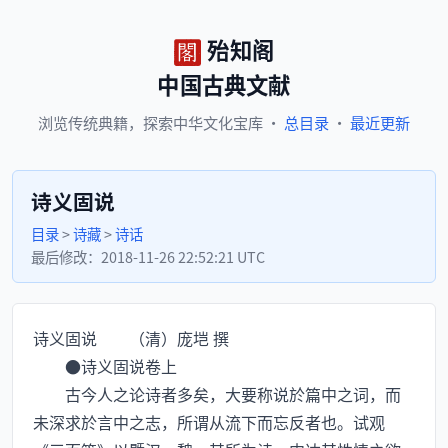
殆知阁
中国古典文献
浏览
传统典籍，
探索
中华文化宝库
·
总目录
·
最近更新
诗义固说
目录
>
诗藏
>
诗话
最后修改：
2018-11-26 22:52:21 UTC
诗义固说 （清）庞垲 撰
●诗义固说卷上
古今人之论诗者多矣，大要称说於篇中之词，而
未深求於言中之志，所谓从流下而忘反者也。试观