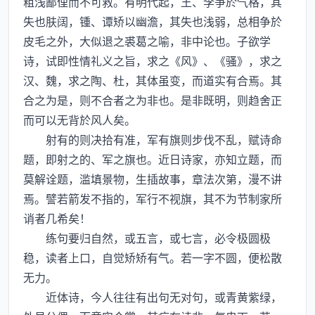
粗浅鄙俚而不可救。有明代起，王、李争於气格，其
失也肤阔，锺、谭矫以幽澹，其失也浅弱，总相争於
皮毛之外，大似退之裘葛之喻，非中论也。子欲学
诗，试即性情礼义之旨，求之《风》、《骚》，求之
汉、魏，求之陶、杜，其体虽变，而道实有合焉。其
合之为是，则不合者之为非也。是非既明，则趋舍正
而可以无背於风人矣。
射有的则决拾有准，军有旗则步伐不乱，赋诗命
题，即射之的、军之旗也。近日诗家，亦知立题，而
莫解诠题，滥填景物，生插故事，章法次第，漫不讲
焉。譬若箭发不指的，军行不视旗，其不为节制家所
诮者几希矣！
练句要归自然，或五言，或七言，必令极圆极
稳，读者上口，自觉矫矫有气。若一字不圆，便松散
无力。
近体诗，今人往往有出句无对句，或青黄紫绿，