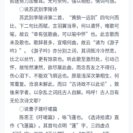
前途努力加餐耳。无可奈何，强以相慰，情词可感。
○说苏武别李陵诗
苏武别李陵诗第二首，“黄鹄一远别”四句兴而
比，下二句比而赋，言羽翼当乖，何以遣怀，唯歌可
喻，故云“幸有弦歌曲，可以喻中怀”也。此言歌而
未及歌也。歌辞甚多，宜唱何曲，故云“请为《游子
吟》”。《游子吟》亦分别之词，其词既冷冷然悲，
比之以丝竹，更有馀哀也。听此歌至激烈处，引动己
怀，故怆然凄然，欲尽展此曲，而念吾友之不得归，
伤心泪下，不能双飞俱远也。原是浅深次第相生，何
常重复。沧浪未解此，而曰“古诗政不以此论”，致
後来学者，以杂乱之词託古人自解。呜呼！古人岂有
无伦次诗文耶？
○说曹子建吁嗟篇
陈思王《吁嗟篇》，咏飞蓬也。《选诗拾遗》直
作《飞蓬篇》。其首句点明“蓬”字，三四虚点