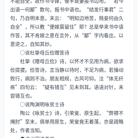
不能自全，故作书令嫁；後半是妻报书边地，“君今
出语一何鄙”数句，报书中语也。“结发行事君”二
句，乃自明本意。末云：“明知边地苦，贱妾何由久
自全”，所以教“便嫁莫留住”耶？总是举来书中语
作答，其不肯嫁之意在言外，从“鄙”字内看出，以
意逆之，自知其妙。
○说杜挚母丘俭赠答诗
杜挚《赠母丘俭》诗，以怀才不见用为病，欲求
俭提拔。俭答诗，言当静以待时，不足为病，若懆动
败行，病则不治。朋友相规，古风可仰。注“体无纤
疾”四句云：“疑有错互”见未到耳。语语对针，未
尝错互也。
○说陶渊明咏贫士诗
陶公《咏贫士》诗，引荣叟、原生起，“弊襟不
掩肘”至末，俱单用原生，荣叟竟无着落，亦是疏略
处，作者当知。