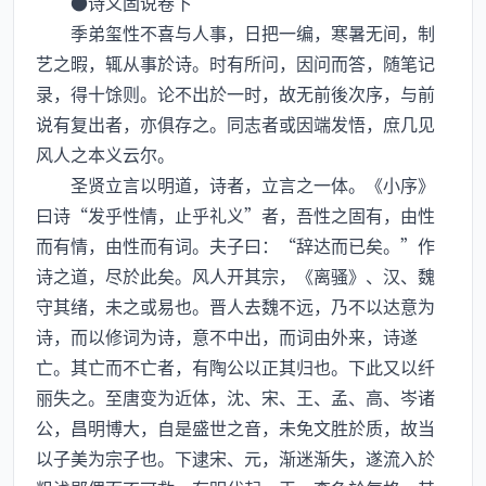
●诗义固说卷下
季弟玺性不喜与人事，日把一编，寒暑无间，制
艺之暇，辄从事於诗。时有所问，因问而答，随笔记
录，得十馀则。论不出於一时，故无前後次序，与前
说有复出者，亦俱存之。同志者或因端发悟，庶几见
风人之本义云尔。
圣贤立言以明道，诗者，立言之一体。《小序》
曰诗“发乎性情，止乎礼义”者，吾性之固有，由性
而有情，由性而有词。夫子曰：“辞达而已矣。”作
诗之道，尽於此矣。风人开其宗，《离骚》、汉、魏
守其绪，未之或易也。晋人去魏不远，乃不以达意为
诗，而以修词为诗，意不中出，而词由外来，诗遂
亡。其亡而不亡者，有陶公以正其归也。下此又以纤
丽失之。至唐变为近体，沈、宋、王、孟、高、岑诸
公，昌明博大，自是盛世之音，未免文胜於质，故当
以子美为宗子也。下逮宋、元，渐迷渐失，遂流入於