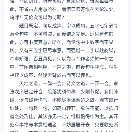
辙，非病则狂，听者奚取？自宋以还，诗家每每堕
此，不省古人用意所在，而借口云寄慨在无伦次处。
呜呼！无伦次可以为诗耶？
题目既定，句以成篇，字以成句，五字七字必令
意全句中，不可增减，而後谓之完足。近见有句於
此，亦可卜度其意之所在，而觉句中少数字而不显
切。又有三五字已尽本意，而强增一二字以趁韵脚，
牵率矫强，百丑具见，何以为诗？作者须於一句之
中，首尾自相呼应，一篇之中，前後句相呼应，相生
相续以成章，然後无背於古而可以传也。
天地之道，一辟一翕；诗文之道，一开一合。章
法次序已定开合，段落犹须匀称，少则节促，多则脉
缓，促与缓皆伤气，不能尽淋漓激楚之致。观古歌行
妙处，一句赶一句，如高山转石，欲住不能，以抵归
宿之处乃佳。其法亦无一定，惟斟酌得中为主。其开
处有事物与本意相通者，不妨层层开去，只要收处断