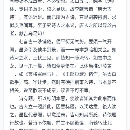
有参错不成章者，不必论也。太白五言，纯学《选》
体，觉词多意少，读之易厌。故李献吉谓“唐无古
诗”，其语近是。而己所为古诗，直是剿袭撏剥，求
似皮毛间耳。至于究诗人之本义，唐人之所以异於古
者，献吉乌足知！
七言古一涉铺叙，便平衍无气势。要须一气开
阖，虽旁引及他事别景，而一一与本意暗相关会。如
黄河之水，三伏三见，而皆知一脉流转。如雲中之
龙，见一爪一鬣，皆知全身俱在。此体当推少陵第
一，如《曹将军画马》、《王郎短歌》诸作，虽太白
歛手，高、岑让步。然时有硬插别事入诗，与本意不
相关，遂至散漫不成章，读者不可不审。
诗有题，所以标明本意，使读者知其为此事而作
也。古人立一题於此，因意标题，以词达意，後人读
之，虽世代悬隔，以意逆志，皆可知其所感，诗依题
行故也。若诗不依题，前言不顾後语，南辕转赴北