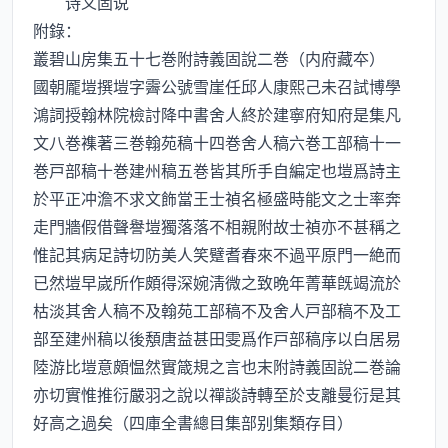
诗义固说
附錄：
叢碧山房集五十七巻附詩義固說二巻（内府藏夲）
國朝龎塏撰塏字霽公號雪崖任邱人康熙己未召試博學
鴻詞授翰林院檢討降中書舍人終於建寧府知府是集凡
文八巻襍著三巻翰苑稿十四巻舍人稿六巻工部稿十一
巻戸部稿十巻建州稿五巻皆其所手自編定也塏爲詩主
於平正冲澹不求文飾當王士禎名極盛時能文之士率奔
走門牆假借聲譽塏獨落落不相親附故士禎亦不甚稱之
惟記其病足詩切防美人笑躄耆春來不過平原門一絶而
已然塏早嵗所作頗得深婉淸微之致晩年菁華旣竭流於
枯淡其舍人稿不及翰苑工部稿不及舍人戸部稿不及工
部至建州稿以後頺唐益甚田雯爲作戸部稿序以白居易
陸游比塏意頗愠然實箴規之言也末附詩義固說二巻論
亦切實惟推衍嚴羽之說以禪談詩轉至於支離曼衍是其
好高之過矣（四庫全書總目集部别集類存目）