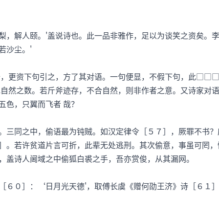
，解人颐。'盖说诗也。此一品非雅作，足以为谈笑之资矣。李
若沙尘。'
更资下句引之，方了其对语。一句便显，不假下句，此□□□
地自然之数。若斤斧迹存，不合自然，则非作者之意。又诗家对
五色，只翼而飞者 哉？
三同之中，偷语最为钝贼。如汉定律令［５７］，厥罪不书？应
］。若许贫道片言可折，此辈无处逃刑。其次偷意，事虽可罔，
，盖诗人阃域之中偷狐白裘之手，吾亦赏俊，从其漏网。
０］：‘日月光天德'，取傅长虞《赠何劭王济》诗［６１］