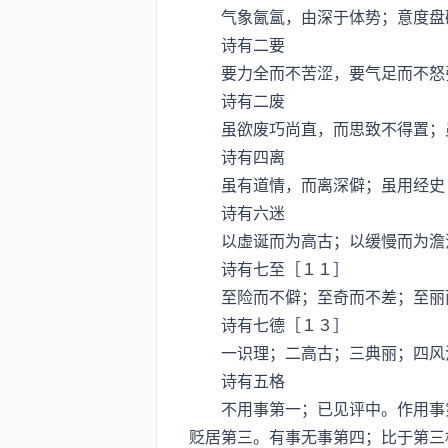
气象氤氲，由深于体势；意度盘礴
诗有二要
要力全而不苦涩，要气足而不怒
诗有二废
虽欲废巧尚直，而思致不得置；虽
诗有四离
虽有道情，而离深僻；虽用经史［
诗有六迷
以虚诞而为高古；以缓慢而为澹泞
诗有七至［１１］
至险而不僻；至奇而不差；至丽而
诗有七德［１３］
一识理；二高古；三典丽；四风流
诗有五格
不用事第一；已见评中。作用事第
贬居第三。有事无事第四；比于第三