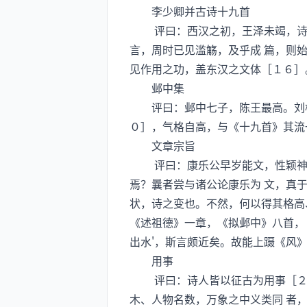
李少卿并古诗十九首
评曰：西汉之初，王泽未竭，诗教
言，周时已见滥觞，及乎成 篇，则
见作用之功，盖东汉之文体［１６］
邺中集
评曰：邺中七子，陈王最高。刘桢
０］，气格自高，与《十九首》其流
文章宗旨
评曰：康乐公早岁能文，性颖神彻
焉？曩者尝与诸公论康乐为 文，真
状，诗之变也。不然，何以得其格高
《述祖德》一章，《拟邺中》八首，
出水'，斯言颇近矣。故能上蹑《风
用事
评曰：诗人皆以征古为用事［２４
木、人物名数，万象之中义类同 者，