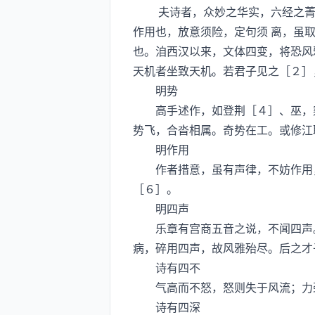
夫诗者，众妙之华实，六经之菁英
作用也，放意须险，定句须 离，虽
也。洎西汉以来，文体四变，将恐风
天机者坐致天机。若君子见之［２］
明势
高手述作，如登荆［４］、巫，觌
势飞，合沓相属。奇势在工。或修江
明作用
作者措意，虽有声律，不妨作用，
［６］。
明四声
乐章有宫商五音之说，不闻四声。
病，碎用四声，故风雅殆尽。后之才
诗有四不
气高而不怒，怒则失于风流；力劲
诗有四深