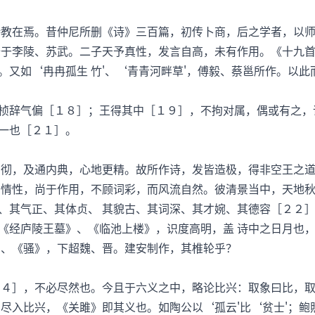
在焉。昔仲尼所删《诗》三百篇，初传卜商，后之学者，以师
始于李陵、苏武。二子天予真性，发言自高，未有作用。《十九
。又如‘冉冉孤生 竹'、‘青青河畔草'，傅毅、蔡邕所作。以
辞气偏［１８］；王得其中［１９］，不拘对属，偶或有之，
一也［２１］。
，及通内典，心地更精。故所作诗，发皆造极，得非空王之道
于情性，尚于作用，不顾词彩，而风流自然。彼清景当中，天地
、其气正、其体贞、 其貌古、其词深、其才婉、其德容［２２
《经庐陵王墓》、《临池上楼》，识度高明，盖 诗中之日月也
》、《骚》，下超魏、晋。建安制作，其椎轮乎？
］，不必尽然也。今且于六义之中，略论比兴：取象曰比，取
尽入比兴，《关雎》即其义也。如陶公以‘孤云'比‘贫士'；鲍照