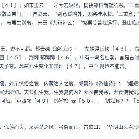
［４１］；如宋玉云：‘晰兮若姣姬，扬袂鄣日而望所思。'二
客散孟尝门。'王昌龄云：‘别意猨鸣外，天寒桂水长。'三重意
， 与君生别离。'宋玉《九辩》云：‘憭栗兮若在远行，登山临
，杳不可羁。郭景纯《游仙诗》：‘左挹浮丘袂［４３］，右
园［４５］，荆棘 郁蹲蹲［４６］。中有一鸟名杜鹃，言是古
天子尊。念兹死生变化非常理［４７］，中心 恻怆不能言。'
外示惊俗之貌，内藏达人之度。郭景纯《游仙诗》：‘姮娥扬
冥无所知。天公强生我，生我复何为？无衣使我寒，无食使我饥
一回颠。'卢照邻［４９］《劳作》云［５０］：‘城狐尾？？［
似荡而贞；采吴楚之风，虽俗而正。古歌曰：‘华阴山头百尺