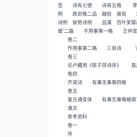
至 诗有七德 诗有五格 李
例 跌宕格二品 越俗 骇俗 淈
诗例 偷势诗例 品藻 百叶芙蓉
扇'二篇 不用事第一格 王
卷二
作用事第二格 三良诗 ‘西北
卷三
论卢藏用《陈子昂诗序》 直
卷四
齐梁诗 有事无事第四格
卷五
复古通变体 有事无事情格俱
逸文
参考资料
卷一
序