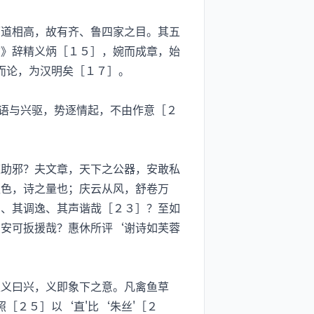
道相高，故有齐、鲁四家之目。其五
首》辞精义炳［１５］，婉而成章，始
此而论，为汉明矣［１７］。
语与兴驱，势逐情起，不由作意［２
助邪？夫文章，天下之公器，安敢私
秋色，诗之量也；庆云从风，舒卷万
］、其调逸、其声谐哉［２３］？至如
，安可扳援哉？惠休所评‘谢诗如芙蓉
义曰兴，义即象下之意。凡禽鱼草
［２５］以‘直'比‘朱丝'［２