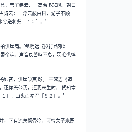
重意；曹子建云：‘高台多悲风，朝日
；古诗云：‘浮云蔽白日，游子不顾
水兮送将归［４２］。'
拍洪崖肩。'鲍明远《拟行路难》
时蜀帝魂。声音哀苦鸣不息，羽毛憔悴
妙音，洪崖颔其 颐。'王梵志《道
。还你天公我，还我未生时。'贺知章
５１］，山鬼面参军［５２］。'
井，下有流泉彻骨冷。可怜女子来照