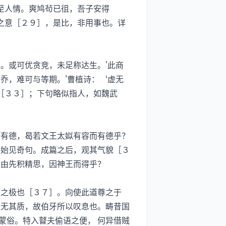
及至人情。爽鸠茍已徂，吾子安得
志之意［２９］，是比，非用事也。详
。或可优贪竞，未足称达生。'此商
乔，难可与等期。'曹植诗：‘虚无
 ［３３］；下句略似指人，如魏武
有德，曷若文王太姒有容而有德乎？
，始见奇句。成篇之后，观其气貌［３
盖由先积精思，因神王而得乎？
之极也［３７］。向使此道尊之于
 无其质，故伯牙所以叹息也。畴昔国
蒙俗。特入瞽夫偷语之便， 何异借贼