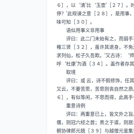
６］，以‘清'比‘玉壶'［２７］
停？'此规谏之意［２８］，是用事
味可知［３０］。
语似用事义非用事
评曰：此二门未始有之，而弱手不能
榷三贤［３２］，虽许其退身，不免
求列仙，松子久吾欺。'又古诗：‘
呼‘杜康'为酒［３４］。盖作者存
取境
评曰：或 云，诗不假修饰，任其
又云，不要苦思，苦思则丧自然之质
６］，有似等闲，不思而得，此高手
重意诗例
评曰：两重意已上，皆文外之旨。
儒，则冠六经之首；贵之于道，则居
朝协律郎元兢［３９］与越僧元鉴集