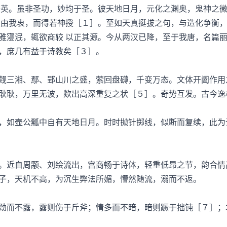
。虽非圣功，妙均于圣。彼天地日月，元化之渊奥，鬼神之微
取由我衷，而得若神授［１］。至如天真挺拔之句，与造化争衡
雅寖泯，辄欲商较 以正其源。今从两汉已降，至于我唐，名篇
，庶几有益于诗教矣［３］。
三湘、鄢、郢山川之盛，萦回盘礴，千变万态。文体开阖作用
耿耿，万里无波，欻出高深重复之状［５］。奇势互发。古今逸
如壶公瓢中自有天地日月。时时抛针掷线，似断而复续，此为
近自周颙、刘绘流出，宫商畅于诗体，轻重低昂之节，韵合情
子，天机不高，为沉生弊法所媚，懵然随流，溺而不返。
而不露，露则伤于斤斧；情多而不暗，暗则蹶于拙钝［７］；