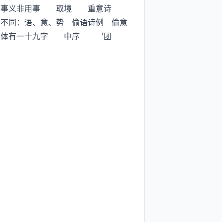
事义非用事 取境 重意诗
同：语、意、势 偷语诗例 偷意
 辩体有一十九字 中序 ‘团