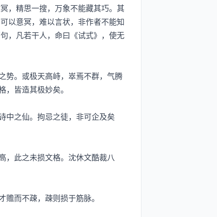
冥，精思一搜，万象不能藏其巧。其
，可以意冥，难以言状，非作者不能知
丽句，凡若干人，命曰《试式》，使无
之势。或极天高峙，崒焉不群，气腾
格，皆造其极妙矣。
诗中之仙。拘忌之徒，非可企及矣
高，此之未损文格。沈休文酷裁八
才赡而不疎，疎则损于筋脉。