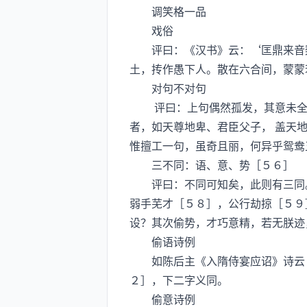
调笑格一品
戏俗
评曰：《汉书》云：‘匡鼎来音梨
土，抟作愚下人。散在六合间，蒙蒙
对句不对句
评曰：上句偶然孤发，其意未全，
者，如天尊地卑、君臣父子， 盖天
惟擅工一句，虽奇且丽，何异乎鸳鸯
三不同：语、意、势［５６］
评曰：不同可知矣，此则有三同。
弱手芜才［５８］，公行劫掠［５９
设？其次偷势，才巧意精，若无朕迹
偷语诗例
如陈后主《入隋侍宴应诏》诗云［６
２］，下二字义同。
偷意诗例