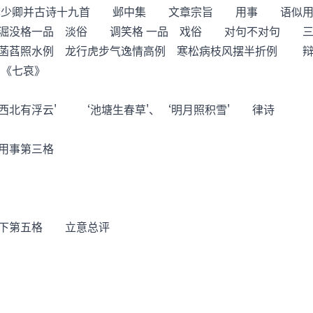
少卿并古诗十九首 邺中集 文章宗旨 用事 语似用
没格一品 淡俗 调笑格 一品 戏俗 对句不对句 三不
菡萏照水例 龙行虎步气逸情高例 寒松病枝风摆半折例
仲宣《七哀》
有浮云' ‘池塘生春草'、‘明月照积雪' 律诗
用事第三格
下第五格 立意总评