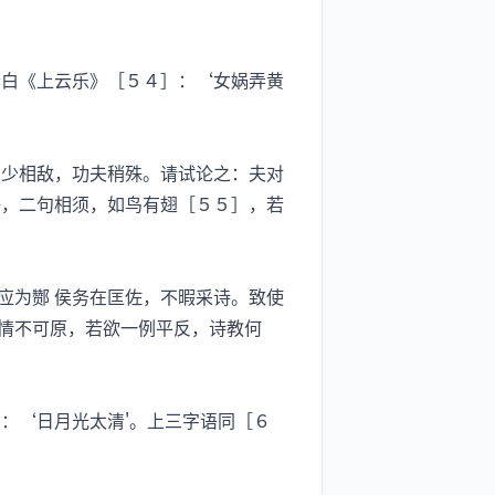
白《上云乐》［５４］：‘女娲弄黄
少相敌，功夫稍殊。请试论之：夫对
语，二句相须，如鸟有翅［５５］，若
为酂 侯务在匡佐，不暇采诗。致使
情不可原，若欲一例平反，诗教何
：‘日月光太清'。上三字语同［６