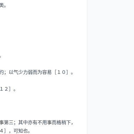
类。
。
约；以气少力弱而为容易［１０］。
１２］。
事第三；其中亦有不用事而格稍下，
４］，可知也。