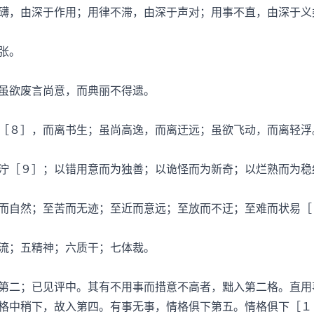
，由深于作用；用律不滞，由深于声对；用事不直，由深于义
张。
欲废言尚意，而典丽不得遗。
８］，而离书生；虽尚高逸，而离迂远；虽欲飞动，而离轻浮
［９］；以错用意而为独善；以诡怪而为新奇；以烂熟而为稳
自然；至苦而无迹；至近而意远；至放而不迂；至难而状易［
；五精神；六质干；七体裁。
二；已见评中。其有不用事而措意不高者，黜入第二格。直用
格中稍下，故入第四。有事无事，情格俱下第五。情格俱下［１