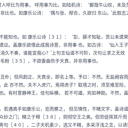
。时人呼比为用事， 呼用事为比。如陆机诗：‘鄙哉牛山叹，未
，非比也。如康乐公诗：‘偶与张、邴合，久欲归 东山。'此叙
知也。如 康乐公诗［３１］：‘彭、薛才知耻，贡公未遗荣
遗议。盖康乐欲借此成我诗意，非用事 也。如古诗：‘仙人王子
师涓久不奏，谁能宣我心？'上句言仙道不可阶，次句让求之无效
其毛粉［３５］，不欲委曲伤乎天真，并非用事也。
丑朴；但风韵正、天真全，即名上等。予曰：不然。无盐阙容而
。此 亦不然。夫不入虎穴，焉得虎子？取境之时，须至难至险
也。有时意静神王，佳句纵横， 若不可遏，宛如神助。不然，
若遇高手如康乐公，览而察之， 但见情性，不睹文字，盖诗道
众妙之门；精之于释［３８］，则彻空王之奥。但恐徒挥其斤而
秀句［４０］，二子天机素少，选又不精，多采浮浅之言，以诱