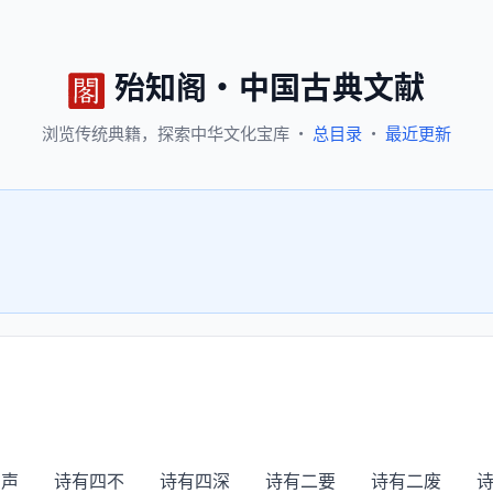
殆知阁
·
中国古典文献
浏览
传统典籍，
探索
中华文化宝库
·
总目录
·
最近更新
 诗有四不 诗有四深 诗有二要 诗有二废 诗