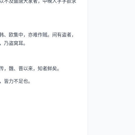
以不及盛唐大家者，中晚人字字欲求
韩、欧集中，亦难作贼。间有盗者，
，乃盗窝耳。
传，魏、晋以来，知者鲜矣。
，皆力不足也。