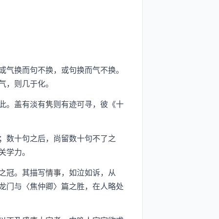
或气换而句不换，或句换而气不换。
气，则几于化。
此。盖有淡有隽则有迹可寻，彼《十
；数十句之后，尚留数十句不了之
关学力。
之冠。其描写情事，如泣如诉，从
龙门与〈焦仲卿〉篇之胜，在人略处