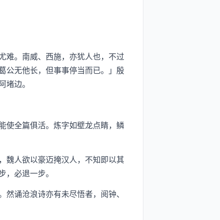
尤难。南威、西施，亦犹人也，不过
葛公无他长，但事事停当而已。」殷
阿堵边。
能使全篇俱活。炼字如壁龙点睛，鳞
，魏人欲以豪迈掩汉人，不知即以其
步，必退一步。
。然诵沧浪诗亦有未尽悟者，阅钟、