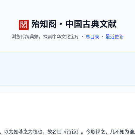
殆知阁
·
中国古典文献
浏览
传统典籍，
探索
中华文化宝库
·
总目录
·
最近更新
以为如涉之为筏也，故名曰《诗筏》。今取视之，几不知为谁