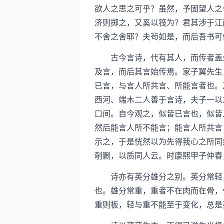
欲人之思之可乎？虽然，予固望人之
济则掷之，又奚以筏为？君其涉于江
不舍之舍耶？夫茍如是，而后吾书可
古今言诗，代有其人，而传者盖少
及言，而后其言始传焉。家子翼先生
已言，与言人所共言、所能言者也。
西河、端木二人善于言诗，夫子一以
口间。自今观之，似皆已言也，似皆
然后能言人所不能言；能言人所共言
示之，于是恍然以为先得我心之所同
剞劂，以质同人云。时康熙甲子仲春
诗亦有英分雄分之别。英分常轻，
也。雄分常重，重者不在肉而在骨，
重则板，轻与重不能至于变化，总是