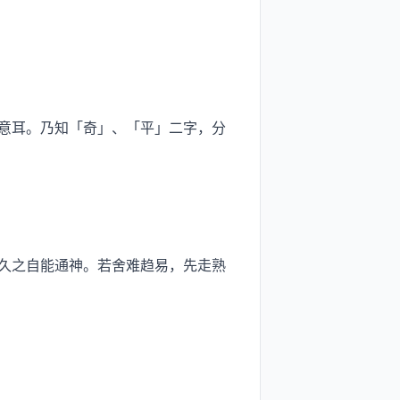
意耳。乃知「奇」、「平」二字，分
久之自能通神。若舍难趋易，先走熟