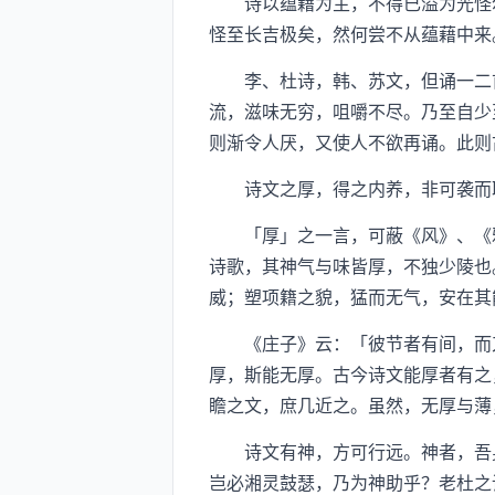
诗以蕴藉为主，不得已溢为光怪尔
怪至长吉极矣，然何尝不从蕴藉中来
李、杜诗，韩、苏文，但诵一二首
流，滋味无穷，咀嚼不尽。乃至自少
则渐令人厌，又使人不欲再诵。此则
诗文之厚，得之内养，非可袭而取
「厚」之一言，可蔽《风》、《雅
诗歌，其神气与味皆厚，不独少陵也
威；塑项籍之貌，猛而无气，安在其
《庄子》云：「彼节者有间，而刀
厚，斯能无厚。古今诗文能厚者有之
瞻之文，庶几近之。虽然，无厚与薄
诗文有神，方可行远。神者，吾身
岂必湘灵鼓瑟，乃为神助乎？老杜之