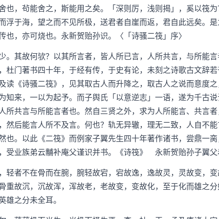
舍也，茍能舍之，斯能用之矣。「深则厉，浅则揭」，奚以筏为
而浮于海，望之而不见所极，送君者自崖而返，君自此远矣。是
传也，亦可烧也。永新贺贻孙识。〈「诗骚二筏」序〉
。其故何欤？以其所言者，皆人所已言，人所共言，与所能言
，杜门著书四十年，于经有传，于史有论，未刻之诗歌古文辞若
及读《诗骚二筏》，见其取古人而升降之，取古人之说而意度之
为知来，一以为起予。而子舆氏「以意逆志」一语，遂为千古说
人所共言与所能言者也。然自三贤之外，求为人所能言、共言者
，然后能言人所不及言。何也？轨无异辙，理无二致，人自不能
然也。以此《二筏》而例家子翼先生四十年著作诸书，尝鼎一脔
，受业族弟云黼补庵父谨识并书。《诗筏》 永新贺贻孙子翼父
轻者不在骨而在腕，腕轻故宕，宕故逸，逸故灵，灵故变，变
骨重故沉，沉故浑，浑故老，老故变，变故化，至于化而雄之分
英雄之分未全耳。