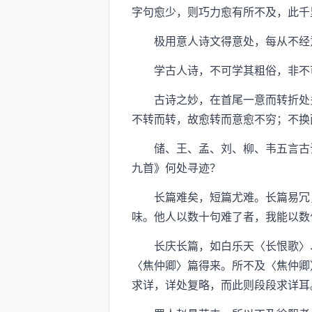
字句愈少，则巧力愈有所不及，此千
极用意人诗文得意处，每从不经意
学古人诗，不可学其粗俗，非不可
古诗之妙，在首尾一意而转折处多
不转而转，故愈转而意愈不穷；不换
储、王、孟、刘、柳、韦五言古诗
九首》何处寻迹？
长篇难矣，短篇尤难。长篇易冗，
味。他人以数十句难了者，我能以数
长庆长篇，如白乐天〈长恨歌〉、
〈焦仲卿〉篇得来。所不及〈焦仲卿
求详，详处复略，而此则段段求详耳