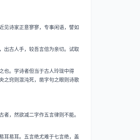
近见诗家正意寥寥，专事闲语，譬如
，出古人手，较吾言倍为亲切。试取
之也。学诗者但当于古人玲珑中得
央之窍则混沌死，凿字句之眼则诗歌
古者，然欲减二字作五言律则不能。
易耳易耳。五言绝尤难于七言绝，盖