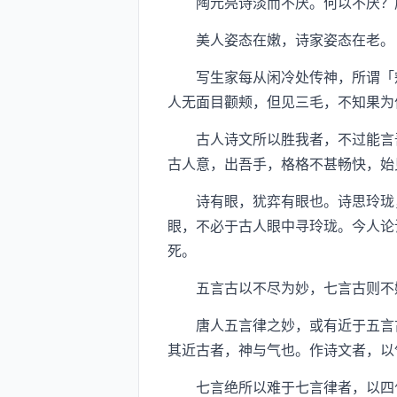
陶元亮诗淡而不厌。何以不厌？厚
美人姿态在嫩，诗家姿态在老。
写生家每从闲冷处传神，所谓「颊
人无面目颧颊，但见三毛，不知果为
古人诗文所以胜我者，不过能言吾
古人意，出吾手，格格不甚畅快，始
诗有眼，犹弈有眼也。诗思玲珑，
眼，不必于古人眼中寻玲珑。今人论
死。
五言古以不尽为妙，七言古则不嫌
唐人五言律之妙，或有近于五言古
其近古者，神与气也。作诗文者，以
七言绝所以难于七言律者，以四句