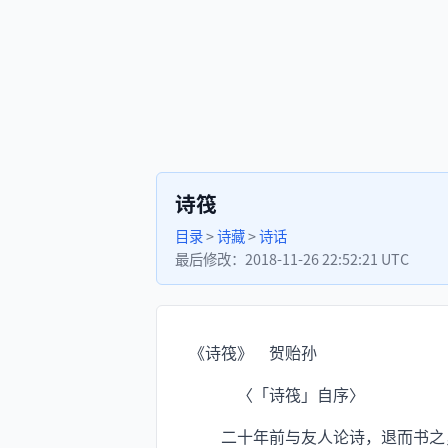
诗筏
目录
>
诗藏
>
诗话
最后修改：
2018-11-26 22:52:21 UTC
《诗筏》 贺贻孙
〈「诗筏」自序〉
二十年前与友人论诗，退而书之，