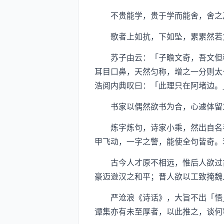
不贵能学，贵于学而能舍，舍之乃
歌者上如抗，下如坠，累累然若贯
苏子由云：「子瞻文奇，吾文但稳
耳目口鼻，天然匀称，增之一分则太
浩阅内典叹曰：「此理只在阿堵边。
书家以偶然欲书为合，心遽体留
炼字炼句，诗家小乘，然出自名手
甲飞动，一字之警，能使全句皆奇。
古今人才原不相远，惟后人欲过古
豪迈逊汉之和平；晋人欲以工致掩魏
严沧浪《诗话》，大旨不出「悟」
谭集亦有未至厚者，以此推之，谈何