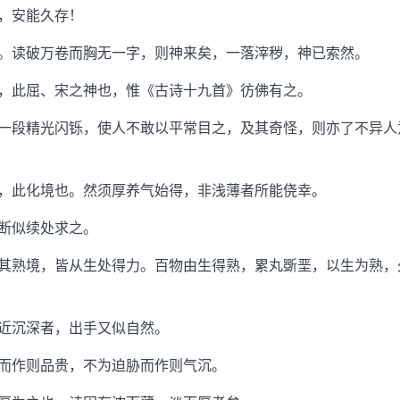
，安能久存！
读破万卷而胸无一字，则神来矣，一落滓秽，神已索然。
此屈、宋之神也，惟《古诗十九首》彷佛有之。
段精光闪铄，使人不敢以平常目之，及其奇怪，则亦了不异人
此化境也。然须厚养气始得，非浅薄者所能侥幸。
断似续处求之。
熟境，皆从生处得力。百物由生得熟，累丸斲垩，以生为熟，
沉深者，出手又似自然。
作则品贵，不为迫胁而作则气沉。