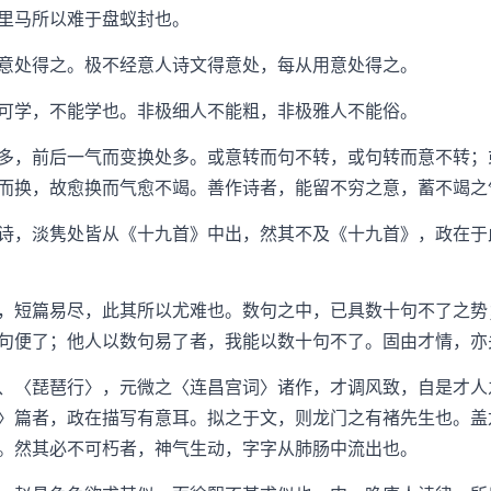
里马所以难于盘蚁封也。
处得之。极不经意人诗文得意处，每从用意处得之。
学，不能学也。非极细人不能粗，非极雅人不能俗。
，前后一气而变换处多。或意转而句不转，或句转而意不转；
而换，故愈换而气愈不竭。善作诗者，能留不穷之意，蓄不竭之
，淡隽处皆从《十九首》中出，然其不及《十九首》，政在于
短篇易尽，此其所以尤难也。数句之中，已具数十句不了之势
句便了；他人以数句易了者，我能以数十句不了。固由才情，亦
〈琵琶行〉，元微之〈连昌宫词〉诸作，才调风致，自是才人
〉篇者，政在描写有意耳。拟之于文，则龙门之有褚先生也。盖
。然其必不可朽者，神气生动，字字从肺肠中流出也。