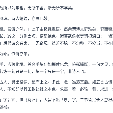
所以为学也。无所不舍，斯无所不学矣。
珠。诗人笔端，亦具此妙。
。吾诗亦然。」此子由极谦退语。然余谓诗文奇难矣，奇而稳
长，减之一分则太短，便是绝色。诸葛武侯老吏谓桓温曰：「诸
」后代诗文名家，非无奇境，然苦不稳，不匀称，不停当，不在
为乖。作诗亦尔。
，皆臻化境。盖名手炼句如掷仗化龙，蜿蜒腾跃，一句之灵，
若炼一句只是一句，炼一字只是一字，非诗人也。
人，另出格调，超而上之。多此一念，遂落其后。如五言古诗
人，不知即以其工致让魏之本色。求高一着，必输一着；求进一
字；钟、谭《诗归》，大旨不出「厚」字，二书皆足长人慧根
容易。