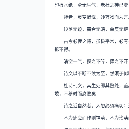
印板水纸，全无生气，老杜之神已变
神者，灵变惝恍，妙万物而为言。
段落无迹，离合无端，单复无缝，
古今必传之诗，虽极平常，必有一
拆不得。
清空一气，搅之不碎，挥之不开，
诗文以不断不续为至，然须于似
杜诗韩文，其生处即其熟处，盖其
境，不移时而腐败矣！
诗之近自然者，入想必须痛切；近
不为酬应而作则神清，不为谄渎而