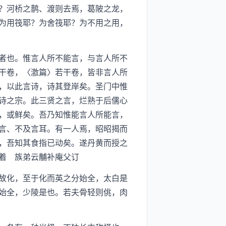
？河桥之鹊、渡则去焉，葛陂之龙，
为用筏耶？为舍筏耶？为不用之用，
者也。惟言人所不能言，与言人所不
干卷，〈激篇〉若干卷，皆非言人所
，以此言诗，诗其登岸矣。圣门中惟
诗之宗。此三贤之言，烂熟于后儒心
，或鲜矣。吾乃知惟能言人所能言，
言、不及言耳。有一人焉，昭昭揭而
，吾知其食指已动矣。遂丹黄而授之
着 族弟云黼补庵父订
故化，至于化而英之分始全，太白是
始全，少陵是也。若夫骨轻则佻，肉