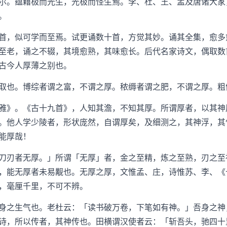
。蕴藉极而光生，光极而怪生焉。李、杜、王、孟及唐诸大家
。
，似可学而至焉。试更诵数十首，方觉其妙。诵其全集，愈多
至老，诵之不辍，其境愈熟，其味愈长。后代名家诗文，偶取数
古今人厚薄之别也。
也。博综者谓之富，不谓之厚。秾缛者谓之肥，不谓之厚。粗
》。《古十九首》，人知其澹，不知其厚。所谓厚者，以其神
。他人学少陵者，形状庞然，自谓厚矣，及细测之，其神浮，其
能厚哉！
刃者无厚。」所谓「无厚」者，金之至精，炼之至熟，刃之至
，能无厚者未易觏也。无厚之厚，文惟孟、庄，诗惟苏、李、《
，毫厘千里，不可不辨。
之生气也。老杜云：「读书破万卷，下笔如有神。」吾身之神
诗，所以传者，其神传也。田横谓汉使者云：「斩吾头，驰四十