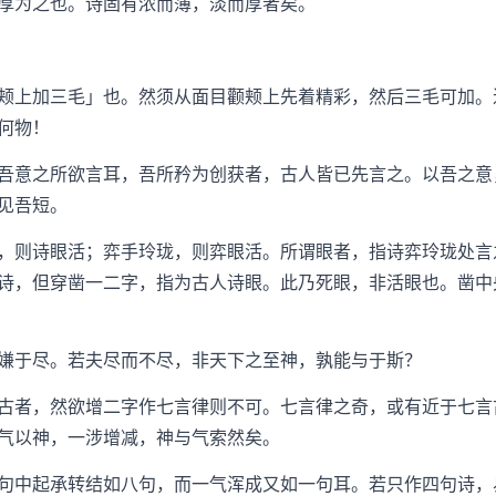
为之也。诗固有浓而薄，淡而厚者矣。
上加三毛」也。然须从面目颧颊上先着精彩，然后三毛可加。
何物！
意之所欲言耳，吾所矜为创获者，古人皆已先言之。以吾之意
见吾短。
则诗眼活；弈手玲珑，则弈眼活。所谓眼者，指诗弈玲珑处言
诗，但穿凿一二字，指为古人诗眼。此乃死眼，非活眼也。凿中
于尽。若夫尽而不尽，非天下之至神，孰能与于斯？
者，然欲增二字作七言律则不可。七言律之奇，或有近于七言
气以神，一涉增减，神与气索然矣。
中起承转结如八句，而一气浑成又如一句耳。若只作四句诗，