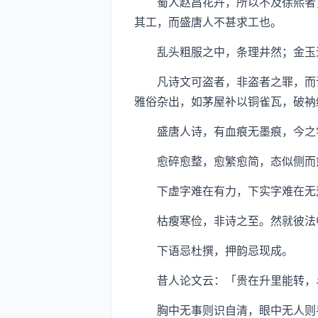
蜀人赵昌花卉，所以不及徐熙者，
其工，而盛唐人不甚求工也。
乱头粗服之中，条理井然；金玉追
凡诗文可盗者，非盗者之罪，而诲
雅俗杂出，如茅屋补以铜雀瓦，破衲
盛唐人诗，有血痕无墨痕，今之学
愈碎愈整，愈繁愈简，态似侧而愈
下虚字难在有力，下实字难在无迹
枯瘦寒俭，非诗之至。然就彼法中
下语忌杜撰，押韵忌现成。
昔人论文云：「贵在升里能转，
胸中无事则识自清，眼中无人则