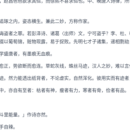
赵昌色色欲求其似，而徐熙不甚求似也。中、晚唐人诗律，所
琢之内，姿态横生。兼此二妙，方称作家。
盗者之罪。若彭泽诗、诸葛〈出师〉文，宁可盗乎？李、杜、
缀以葡萄锦，赃物现露，易于捉败。先明七才子诸集，递相剽劫
盛唐者，有墨痕无血痕。
正，势欲断而愈连。草蛇灰线，蛛丝马迹，汉人之妙，难以言
。然力能透出纸背者，不论虚实，自然浑化。彼用实而有迹者
，亦自有至者：枯者有神，瘦者有力，寒者有骨，俭者有品。
斗里能量。」作诗亦然。
手自辣。