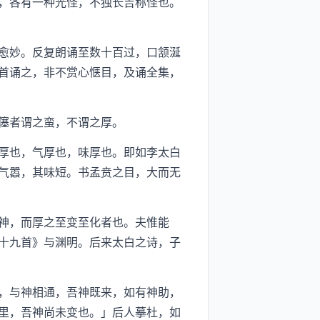
，各有一种光怪，不独长吉称怪也。
愈妙。反复朗诵至数十百过，口颔涎
首诵之，非不赏心惬目，及诵全集，
僿者谓之蛮，不谓之厚。
厚也，气厚也，味厚也。即如李太白
气嚣，其味短。书孟贲之目，大而无
神，而厚之至变至化者也。夫惟能
十九首》与渊明。后来太白之诗，子
，与神相通，吾神既来，如有神助，
里，吾神尚未变也。」后人摹杜，如