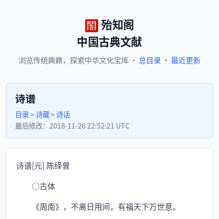
殆知阁
中国古典文献
浏览
传统典籍，
探索
中华文化宝库
·
总目录
·
最近更新
诗谱
目录
>
诗藏
>
诗话
最后修改：
2018-11-26 22:52:21 UTC
诗谱[元] 陈绎曾
○古体
《周南》，不离日用间，有福天下万世意。