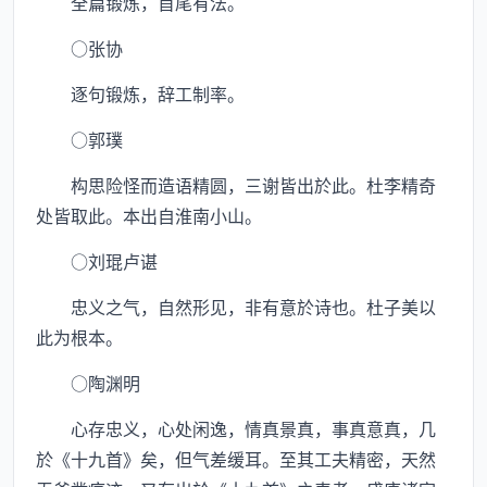
全篇锻炼，首尾有法。
○张协
逐句锻炼，辞工制率。
○郭璞
构思险怪而造语精圆，三谢皆出於此。杜李精奇
处皆取此。本出自淮南小山。
○刘琨卢谌
忠义之气，自然形见，非有意於诗也。杜子美以
此为根本。
○陶渊明
心存忠义，心处闲逸，情真景真，事真意真，几
於《十九首》矣，但气差缓耳。至其工夫精密，天然