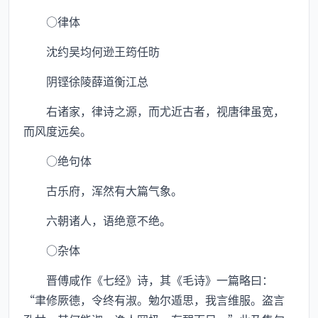
○律体
沈约吴均何逊王筠任昉
阴铿徐陵薛道衡江总
右诸家，律诗之源，而尤近古者，视唐律虽宽，
而风度远矣。
○绝句体
古乐府，浑然有大篇气象。
六朝诸人，语绝意不绝。
○杂体
晋傅咸作《七经》诗，其《毛诗》一篇略曰：
“聿修厥德，令终有淑。勉尔遁思，我言维服。盗言