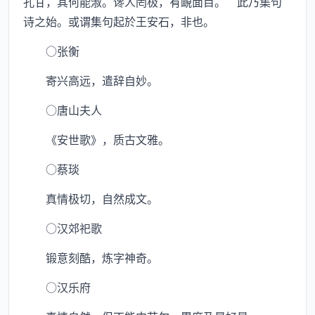
孔甘，其何能淑。谗人罔极，有靦面目。”此乃集句
诗之始。或谓集句起於王安石，非也。
○张衡
寄兴高远，遣辞自妙。
○唐山夫人
《安世歌》，质古文雅。
○蔡琰
真情极切，自然成文。
○汉郊祀歌
锻意刻酷，炼字神奇。
○汉乐府