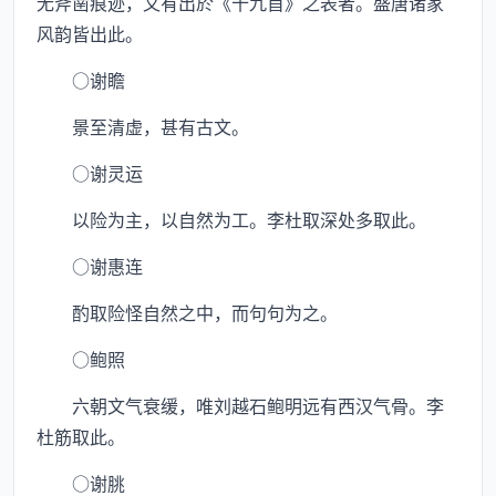
无斧凿痕迹，又有出於《十九首》之表者。盛唐诸家
风韵皆出此。
○谢瞻
景至清虚，甚有古文。
○谢灵运
以险为主，以自然为工。李杜取深处多取此。
○谢惠连
酌取险怪自然之中，而句句为之。
○鲍照
六朝文气衰缓，唯刘越石鲍明远有西汉气骨。李
杜筋取此。
○谢朓