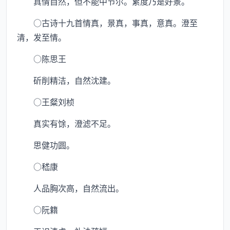
真情自然，但不能中节尔。累度乃是好景。
○古诗十九首情真，景真，事真，意真。澄至
清，发至情。
○陈思王
斫削精洁，自然沈建。
○王粲刘桢
真实有馀，澄滤不足。
思健功圆。
○嵇康
人品胸次高，自然流出。
○阮籍