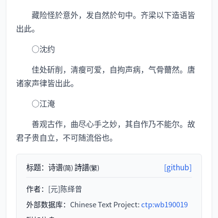
藏险怪於意外，发自然於句中。齐梁以下造语皆
出此。
○沈约
佳处斫削，清瘦可爱，自拘声病，气骨薾然。唐
诸家声律皆出此。
○江淹
善观古作，曲尽心手之妙，其自作乃不能尔。故
君子贵自立，不可随流俗也。
标题：
诗谱
詩譜
[github]
(简)
(繁)
作者：
[元]陈绎曾
外部数据库：
Chinese Text Project:
ctp:wb190019