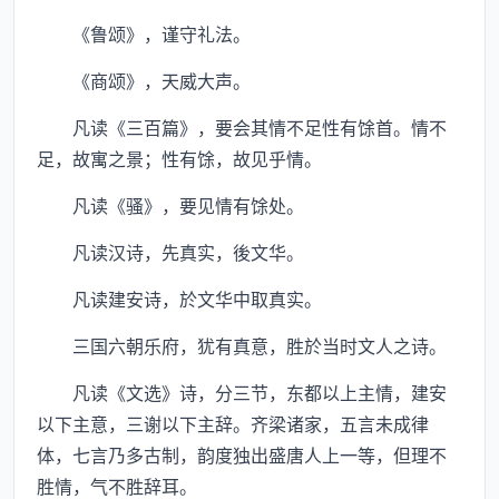
《鲁颂》，谨守礼法。
《商颂》，天威大声。
凡读《三百篇》，要会其情不足性有馀首。情不
足，故寓之景；性有馀，故见乎情。
凡读《骚》，要见情有馀处。
凡读汉诗，先真实，後文华。
凡读建安诗，於文华中取真实。
三国六朝乐府，犹有真意，胜於当时文人之诗。
凡读《文选》诗，分三节，东都以上主情，建安
以下主意，三谢以下主辞。齐梁诸家，五言未成律
体，七言乃多古制，韵度独出盛唐人上一等，但理不
胜情，气不胜辞耳。