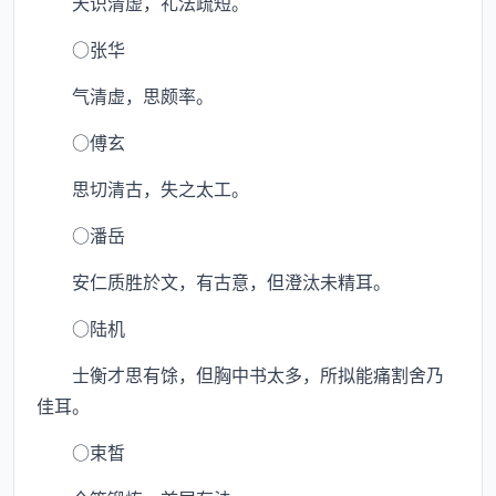
天识清虚，礼法疏短。
○张华
气清虚，思颇率。
○傅玄
思切清古，失之太工。
○潘岳
安仁质胜於文，有古意，但澄汰未精耳。
○陆机
士衡才思有馀，但胸中书太多，所拟能痛割舍乃
佳耳。
○束皙