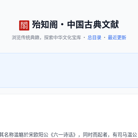
殆知阁
·
中国古典文献
浏览
传统典籍，
探索
中华文化宝库
·
总目录
·
最近更新
其名称滥觞於宋欧阳公《六一诗话》，同时而起者，有司马温公