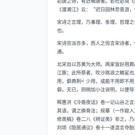
初唐之诗，有近晚唐者。若杜必简《
《渡湘江》云：“迟日园林悲昔游，
宋诗之言理，乃事理、条理、哲理之
也。
宋诗宗派亦多，而人之恒言宋诗者，
通。
北宋自以苏黄为大师。两家皆好用典
江豚；此所祭者，吹沙跳浪之鳍鲨也
用，僻典荆┥少用，或能不用即不用
僻。无已，则稍加小注说明，以便导
释惠洪《冷斋夜话》卷一记山谷之言
其语，谓之换骨法；规摹（一作窥入
修类稿》卷二八《辨证类》非之，乃
刘埙《隐居通议》卷十一遂混言夺胎