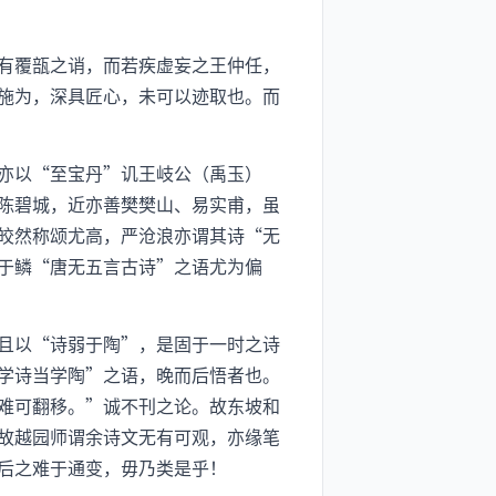
有覆瓿之诮，而若疾虚妄之王仲任，
施为，深具匠心，未可以迹取也。而
亦以“至宝丹”讥王岐公（禹玉）
陈碧城，近亦善樊樊山、易实甫，虽
皎然称颂尤高，严沧浪亦谓其诗“无
于鳞“唐无五言古诗”之语尤为偏
且以“诗弱于陶”，是固于一时之诗
学诗当学陶”之语，晚而后悟者也。
难可翻移。”诚不刊之论。故东坡和
故越园师谓余诗文无有可观，亦缘笔
后之难于通变，毋乃类是乎！