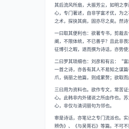
其后流风所扇，大振芳尘，如明之李
心，专门著述，自非学富才优，为之
之术，探抉其病，固亦尽之矣。然诗
一曰取其便利也：欲著专书，剪裁去
阐，不限体统，不已善乎？且此非畏
征博引之暇，退而撰为诗话，亦势使
二曰罗其琐细也：刘彦和有云：“富
一首之诗，亦各有其人不易知之谋篇
爪，倘丽之他篇，则成累赘；欲取而
三曰用为资料也。欲作专文，常苦证
心。此韩非内外储说之所由作也。苏
心，非仅与清词丽句为邻也。
审是诗话，亦笔记之专门流派也。实
辨伪》、《与吴胥石》等篇。不可不