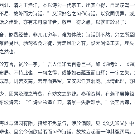
西涯、清之王渔洋，本以诗为一代宗工，出其心得，自足凌驾一
不易，故降而为诗话。”又谓好名之习作诗话，以党同伐异，或
话之佳处，亦有未可厚非者，敬申一得之愚，以就正於君子：
舍，煞费经营，非兀兀穷年，难为体统；诗话则不然，兴之所至
难趋易也。驰鹜衣食之徒，奔走风尘之客，设无闲适工夫，埋头
之然也。
於万言，贫於一字。”吾人但知著百卷巨书，如《通考》、《通
布局。不特此也，一句之得，或能如石蕴玉而山辉；一字之失，
成章，则苦支离；若弃而弗留，又安忍任其泯威。此情此理，亦
少，因累及理之脊贫，有妨文之醇肆。参稽资料，有赖平居搜辑
东坡诗云：“作诗火急追亡逋，清景一失后难摹。”谈艺言谛，
斋以与随园有隙，措辞不免意气，涉於偏颇，见《文史通义》中
辨也。且余今偏欲借暇而习作诗话，故敢妄起而一伸其冤词焉。