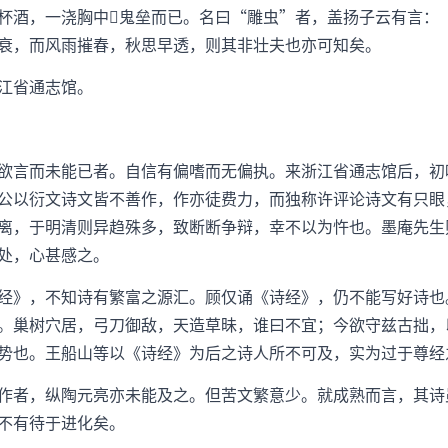
杯酒，一浇胸中鬼垒而已。名曰“雕虫”者，盖扬子云有言：
衰，而风雨摧春，秋思早透，则其非壮夫也亦可知矣。
江省通志馆。
欲言而未能已者。自信有偏嗜而无偏执。来浙江省通志馆后，初
公以衍文诗文皆不善作，作亦徒费力，而独称许评论诗文有只眼
离，于明清则异趋殊多，致断断争辩，幸不以为忤也。墨庵先生
处，心甚感之。
经》，不知诗有繁富之源汇。顾仅诵《诗经》，仍不能写好诗也
。巢树穴居，弓刀御敌，天造草昧，谁曰不宜；今欲守兹古拙，
势也。王船山等以《诗经》为后之诗人所不可及，实为过于尊经
作者，纵陶元亮亦未能及之。但苦文繁意少。就成熟而言，其诗
不有待于进化矣。