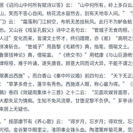
居《诏问山中何所有赋诗以答》云：“山中何所有，岭上多白云
山，笑而不答心自闲。桃花流水窅然去，别有天地非人间。”“
门》云：“霜落荆门江树空，布帆无恙挂秋风。此行不为鲈鱼鲙
也。又山谷《戏呈孔毅父》诗中之名句云：“管城子无食肉相，
人过”变化而来，皆谓文士怀才，终归蹭蹬，亦《易》“高明之
拼凑斩合。“管城子”用昌黎《毛颖传》典，指笔，借喻文土。
鲁褒钱神论》典，借喻富。“《绝交书》”用嵇康《与山巨源绝
律呕哑，难于吟诵，遂失唐音。顾意大同而词大异，不能不谓之
眼裹出西施”。而白香山《秦中吟议婚》前四句云：“天下无正
：“草茅多奇士，蓬华有秀色。西施逐人眼，称心最为得。”（
稿》卷四《效疑雨集体十三首》之十二云：“见面欢娱背面思，
大都失足为情痴。生知不免风流罪，甘堕泥黎不负伊。”芗亭诗
来居上无疑也。
。”按邵康节有《养心歌》云：“得岁月，忘岁月；得欢悦，忘
可彻。金谷繁华眼里尘，淮阴事业锋头血。陶潜篱畔菊花黄，范