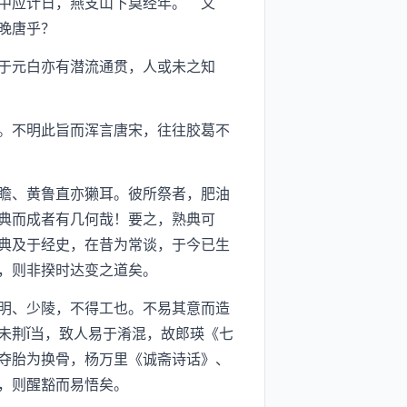
中应计日，燕支山下莫经年。”又
晚唐乎？
于元白亦有潜流通贯，人或未之知
。不明此旨而浑言唐宋，往往胶葛不
瞻、黄鲁直亦獭耳。彼所祭者，肥油
典而成者有几何哉！要之，熟典可
典及于经史，在昔为常谈，于今已生
，则非揆时达变之道矣。
明、少陵，不得工也。不易其意而造
未荆ǐ当，致人易于淆混，故郎瑛《七
夺胎为换骨，杨万里《诚斋诗话》、
，则醒豁而易悟矣。