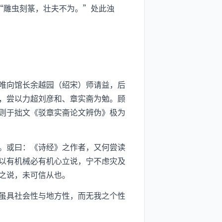
“雕虫刻篆，壮夫不为。”处此浊
唯向馆长余越园（绍宋）师请益，后
，尝以力超刘彦和、章实斋为勉。顾
则于拙文《驳章实斋论文辨伪》极为
。或曰：《诗经》之作者，又何尝读
以有机械必有机心立说，宁不虑灾及
之说，未可信从也。
虽具社会性与地方性，而无我之个性