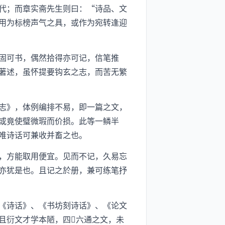
代；而章实斋先生则曰：“诗品、文
用为标榜声气之具，或作为宛转逢迎
固可书，偶然拾得亦可记，信笔推
著述，虽怀提要钩玄之志，而苦无繁
志》，体例编排不易，即一篇之文，
或竟使璧微瑕而价损。此等一鳞半
唯诗话可兼收并畜之也。
，方能取用便宜。见而不记，久易忘
亦犹是也。且记之於册，兼可练笔抒
《诗话》、《书坊刻诗话》、《论文
且衍文才学本陋，四六通之文，未