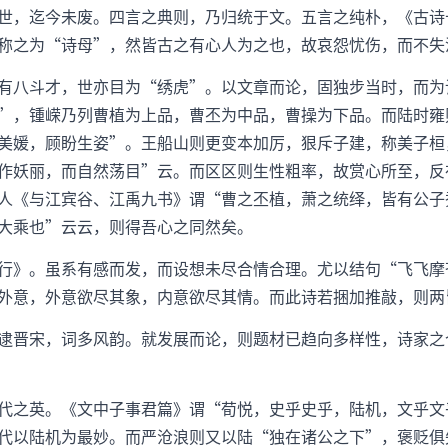
世，迄今未废。四言之典则，乃归统于文。五言之纯朴，《古诗
称之为“诗母”，然皆古之有心人为之也，故哀怨忧伤，而不失
有八斗才，世亦目为“绣虎”。以文章而论，固独步当时，而为
”，锺嵘乃列曹植为上品，曹丕为中品，曹操为下品。而陆时雍
美媛，顾盼生姿”。王船山则更变本加厉，狠斥子建，称美子桓
作妖丽，而自然荡目”云。而区区则生性粗率，故赏心所至，反
人《与江宾谷、江禹九书》谓“曹之丕植，萧之统绎，皆有公子
大乘也”云云，则得吾心之同然矣。
行》。虽系有感而发，而设想未尽合情合理。尤以结句“飞飞摩
外意，外意欲尽其象，内意欲尽其情。而此诗若捆加推敲，则两
逮晋宋，词多风韵。就发展而论，则题材已趋向多样性，诗家之
代之英。《文中子事君篇》谓“荀悦，史乎史乎，陆机，文乎文
代以陆机为最妙。而严沧浪则又以陆“独在诸公之下”，褒贬俱