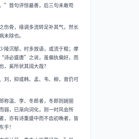
。”首句评惊最善，后三句未敢苟
之伤骨，缘调多流转足补其气，然长
病未除也。
少陵沉郁，时多放语，或流于粗；摩
“诗必盛唐”之说，虽偏执偏好，而
也，奚所状其阔大哉？
、刘，抑或韩、孟、韦、柳，音仍可
郎称温、李、冬郎者，冬郎则婉丽
而弱，已渐向词化，则一时风会所
者，亦有诗重盛中而不齿初晚者，皆
东乎！