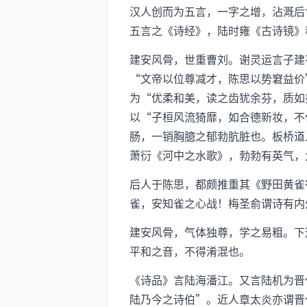
汉人创而为五言，一字之增，沾溉后
五言之《诗经》，陆时雍《古诗镜》
建安风骨，世重曹刘。谢灵运言子建
“文帝以位尊减才，陈思以势窘益价
为“优柔和美，读之齿犹余芬，质如
以“子桓风流猗靡，如合德新妆，不
肠，一销胸臆之郁勃肮脏也。板桥道
萧衍《河中之水歌》，勃勃有英气，
后人于陈思，都颇推重其《野田黄雀
雀，安知雀之心战！梅圣俞谓诗有内
建安风骨，气体独尊，学之易粗。下
平和之音，不得淆混也。
《诗品》言陆海潘江。又言陆机为晋
陆乃今之诗伯”。近人章太炎亦谓晋