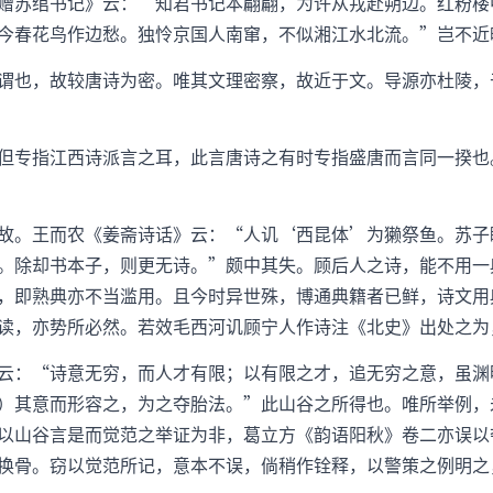
赠苏绾书记》云：“知君书记本翩翩，为许从戎赴朔边。红粉楼
今春花鸟作边愁。独怜京国人南窜，不似湘江水北流。”岂不近
谓也，故较唐诗为密。唯其文理密察，故近于文。导源亦杜陵，
但专指江西诗派言之耳，此言唐诗之有时专指盛唐而言同一揆也
故。王而农《姜斋诗话》云：“人讥‘西昆体’为獭祭鱼。苏子
。除却书本子，则更无诗。”颇中其失。顾后人之诗，能不用一
，即熟典亦不当滥用。且今时异世殊，博通典籍者已鲜，诗文用
读，亦势所必然。若效毛西河讥顾宁人作诗注《北史》出处之为
云：“诗意无穷，而人才有限；以有限之才，追无穷之意，虽渊
）其意而形容之，为之夺胎法。”此山谷之所得也。唯所举例，
以山谷言是而觉范之举证为非，葛立方《韵语阳秋》卷二亦误以
换骨。窃以觉范所记，意本不误，倘稍作铨释，以警策之例明之