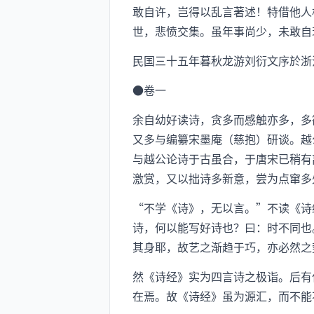
敢自许，岂得以乱言著述！特借他人
世，悲愤交集。虽年事尚少，未敢自
民国三十五年暮秋龙游刘衍文序於浙
●卷一
余自幼好读诗，贪多而感触亦多，多
又多与编纂宋墨庵（慈抱）研谈。越
与越公论诗于古虽合，于唐宋已稍有
激赏，又以拙诗多新意，尝为点窜多
“不学《诗》，无以言。”不读《诗
诗，何以能写好诗也？曰：时不同也
其身耶，故艺之渐趋于巧，亦必然之
然《诗经》实为四言诗之极诣。后有
在焉。故《诗经》虽为源汇，而不能