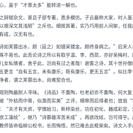
心，盖于“才患太多”能转进一解也。
之辞赋杂文，甚且子部专著，悉多模仿。子云最称大家，时人虽
以艰深文其浅陋”之斥也。细按其著，实乃巧用前人间架，任我
有成，汉无有也。
诗如芙蓉出水，颜（延之）如错采镂金。颜终身病之。”后宋人
殊不易也。此吾论诗之所以有取乎温、李、西昆，亦好吴梅村、
儿女私情者，舍乎此，岂尚有过之者哉！谢客之诗，其十世孙僧
五更言“自有五言，未有康乐；既有康乐，更无五言”。似比李
净者，谓之芙蓉出水，尚难契合也。
观则陶最耐人寻味。《诗品》不重陶，杜老初亦不重陶，何大复
坡“外枯而中膏，似澹而实美”之评，细审而后得者也；放翁“
：“夫才有天资，学慎始习，新梓染丝，功在初化，器成彩定，
欲工藻绘”，继乃“诗慕雄浑苦未成”。再欲改絃，岂可得乎。
教师皆命临柳公权书，长而悔悟，然已难去此框架矣。诗文入手