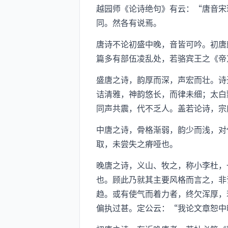
越园师《论诗绝句》有云：“唐音宋
同。然各有说焉。
唐诗不论初盛中晚，音皆可吟。初唐
篇多有部伍凌乱处，若骆宾王之《帝
盛唐之诗，韵厚而深，声宏而壮。诗
诘清雅，神韵悠长，而律未细；太白
同声共震，代不乏人。盖若论诗，宗
中唐之诗，骨格渐弱，韵少而浅，对
取，未尝失之瘠哑也。
晚唐之诗，义山、牧之，称小李杜，
也。顾此乃就其主要风格而言之，非
趋。或有使气而着力者，终欠浑厚，
偏执过甚。定公云：“我论文章恕中