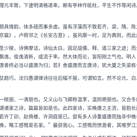
理元丰致，下逮明清格遂卑。赖有亭林作砥柱，平生不作等闲诗
颇具情韵，体多疏而事多虚。虽有浮藻而不致若齐、梁、隋、陈
京篇》，卢照邻之《长安古意》，虽风靡一时，足为典则，而此
圣少陵，诗佛摩诘，诗仙太白，固足觇儒、释、道三家之迹；而
飘逸，俊逸清新，或流于率。然大体而论，皆阳刚之气也。明人
唐者终必当以盛唐为归；若扌舍盛唐而言唐诗，犹大厦之失梁栋
仗趋巧，沈归愚谓律诗往往后幅不振，可谓知言。然不论元、白
一秾丽、一清丽也。又义山与飞卿称温李，温则艳丽也。又合冬
谓诸家之诗，篇篇皆如是也。此四家诗，实晚唐之主流，皆韵长
若许丁卯、赵倚楼、许洞庭是已。尝有多人诗重盛唐而独非中晚
晚，略工感慨是名家。”最获我心。工感慨而愤激者，其唯罗江