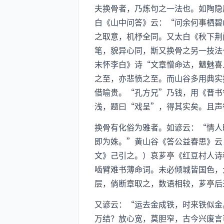
夫换骨者，乃炼句之一法也。如陶隐
白《山中问答》云：“问余何事栖碧
之取意，机杼全同。又太白《秋下荆
笔，貌异心同，斯又换骨之另一技法
末怀李白》诗“文章憎命达，魑魅喜
之至，亦悲愤之至。而山谷多用典实
借喻贵。“孔方兄”乃钱，用《晋书
浅，题曰“戏呈”，得其实矣。且声
换骨有化俗为雅者。如谚云：“情人
即为姝。”黄山谷《答公益春思》云
文》己引之。）哀芗亭《红豆村人诗
啮臂难书薄命词。未必倾城皆国色，
层，倘断章取之，数语相较，芗亭后
又谚云：“运去金成铁，时来铁似金
万结？放心宽，莫胆窄，古今兴废言