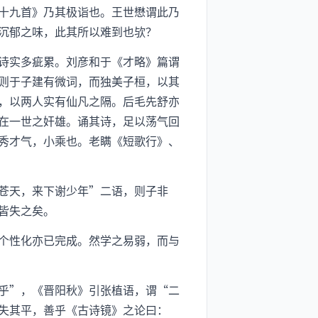
十九首》乃其极诣也。王世懋谓此乃
沉郁之味，此其所以难到也欤？
诗实多疵累。刘彦和于《才略》篇谓
则于子建有微词，而独美子桓，以其
，以两人实有仙凡之隔。后毛先舒亦
在一世之奸雄。诵其诗，足以荡气回
秀才气，小乘也。老瞒《短歌行》、
苍天，来下谢少年”二语，则子非
皆失之矣。
个性化亦已完成。然学之易弱，而与
乎”，《晋阳秋》引张植语，谓“二
失其平，善乎《古诗镜》之论曰：