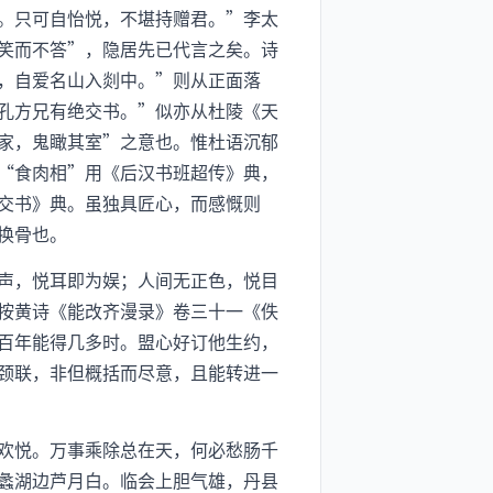
。只可自怡悦，不堪持赠君。”李太
笑而不答”，隐居先已代言之矣。诗
，自爱名山入剡中。”则从正面落
孔方兄有绝交书。”似亦从杜陵《天
家，鬼瞰其室”之意也。惟杜语沉郁
“食肉相”用《后汉书班超传》典，
交书》典。虽独具匠心，而感慨则
换骨也。
声，悦耳即为娱；人间无正色，悦目
按黄诗《能改齐漫录》卷三十一《佚
百年能得几多时。盟心好订他生约，
颈联，非但概括而尽意，且能转进一
欢悦。万事乘除总在天，何必愁肠千
蠡湖边芦月白。临会上胆气雄，丹县