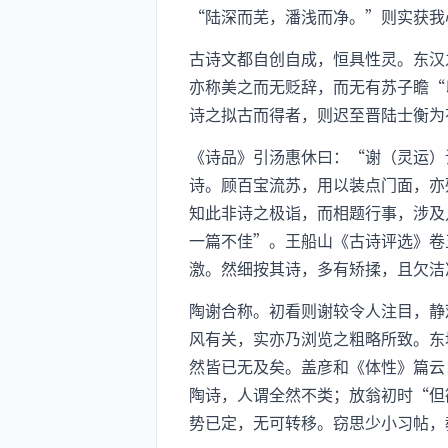
“陆深而芜，潘浅而净。”则实获我
古诗文都自创自成，恒具性灵。东汉
亦称美之而无贬辞，而无有苏子瞻“
诗之拟古而得者，则迟至晋陆士衡为
《诗品》引汤惠休曰：“谢（灵运）
诗。顾百宝流苏，用以装点门面，亦
知此非诗之极诣，而相题行事，涉及
一篇不佳”。王船山《古诗评选》卷
激。然细按其诗，多有矫揉，且欠洁
陶谢合称。初看则谢较令人注目，静
风有关，实亦乃浏览之粗略所致。东
然皆已无及矣。盖彦和《体性》篇云
陶诗，人谓全然不类；放翁初时“但
势已定，无可转移。窃思少小习帖，