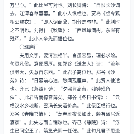
万里心。”此比屋可对也。刘长卿诗：“自恨长沙谪
去，江潭春草萋萋。”此小人纵横也。贾岛《感令狐
相公赐衣》：“即入调商鼎，期分是与非。”此刺时
之不明也。刘得仁《秋望》：“西风蝉满树，东岸有
残晖。”此小人争先而据位也。
○琢磨门
夫用文字，要清浊相半。言虽容易，理必求险。
句忌凡俗。意便质厚。如郑谷《送友人》诗：“流年
俱老大，失意自东西。”此君子离位也。郑谷《沙
苑》诗：“日暮前心速，愁闻孤雁声。”此贤人他适
也。齐己《落照》诗：“夕照背高台，残钟残角
催”。此君昏而德音薄矣。郑谷《冬日书情》：“云
横汉水乡魂断，雪满长安酒价高。”此佞臣横行也。
郑谷《春晓书情》：“莺春雁夜长如此，赖有幽居近
酒家”。此失志而自销愁也。齐己《静院》诗：“浮
生已问空王了，箭急光阴一任催。”此句凡君子思退