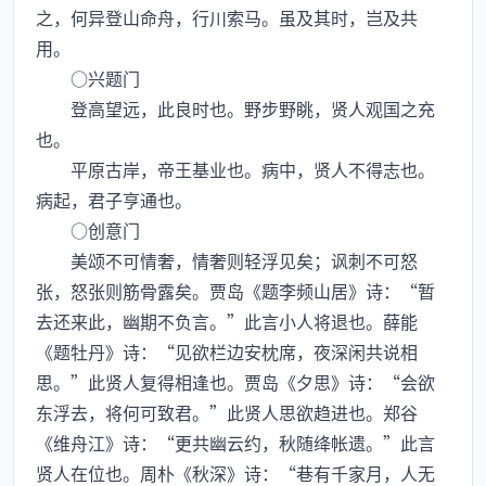
之，何异登山命舟，行川索马。虽及其时，岂及共
用。
○兴题门
登高望远，此良时也。野步野眺，贤人观国之充
也。
平原古岸，帝王基业也。病中，贤人不得志也。
病起，君子亨通也。
○创意门
美颂不可情奢，情奢则轻浮见矣；讽刺不可怒
张，怒张则筋骨露矣。贾岛《题李频山居》诗：“暂
去还来此，幽期不负言。”此言小人将退也。薛能
《题牡丹》诗：“见欲栏边安枕席，夜深闲共说相
思。”此贤人复得相逢也。贾岛《夕思》诗：“会欲
东浮去，将何可致君。”此贤人思欲趋进也。郑谷
《维舟江》诗：“更共幽云约，秋随绛帐遗。”此言
贤人在位也。周朴《秋深》诗：“巷有千家月，人无