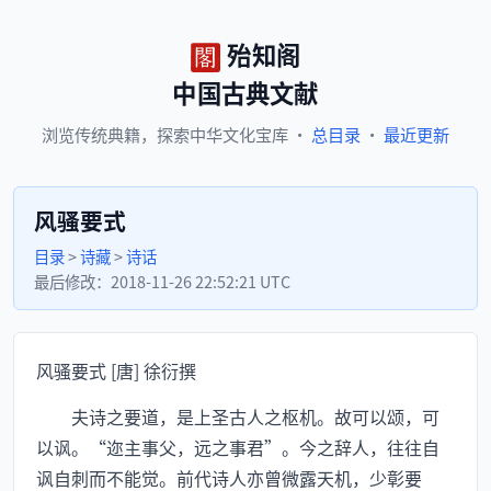
殆知阁
中国古典文献
浏览
传统典籍，
探索
中华文化宝库
·
总目录
·
最近更新
风骚要式
目录
>
诗藏
>
诗话
最后修改：
2018-11-26 22:52:21 UTC
风骚要式 [唐] 徐衍撰
夫诗之要道，是上圣古人之枢机。故可以颂，可
以讽。“迩主事父，远之事君”。今之辞人，往往自
讽自刺而不能觉。前代诗人亦曾微露天机，少彰要