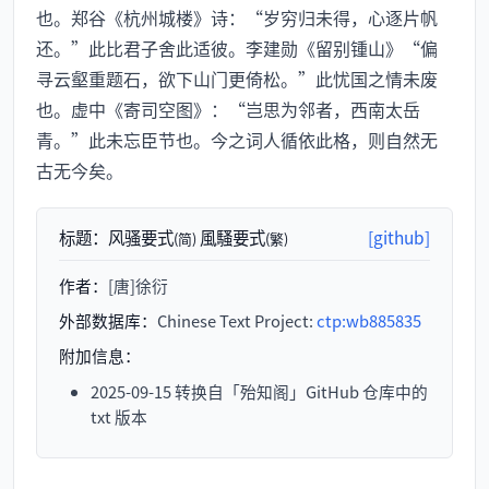
也。郑谷《杭州城楼》诗：“岁穷归未得，心逐片帆
还。”此比君子舍此适彼。李建勋《留别锺山》“偏
寻云壑重题石，欲下山门更倚松。”此忧国之情未废
也。虚中《寄司空图》：“岂思为邻者，西南太岳
青。”此未忘臣节也。今之词人循依此格，则自然无
古无今矣。
标题：
风骚要式
風騷要式
[github]
(简)
(繁)
作者：
[唐]徐衍
外部数据库：
Chinese Text Project:
ctp:wb885835
附加信息：
2025-09-15 转换自「殆知阁」GitHub 仓库中的
txt 版本