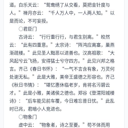
道。白乐天云：“鸳鸯绣了从交看，莫把金针度与
人。”禅月亦云：“千人万人中，一人两人知。”以
是而论，不可妄授。
○君臣门
古诗云：“行行重行行，与君生别离。”皎然
云：“此有四重意。”太宗诗：“阵鸿应离塞，巢燕
渐疏楼。”此见圣人黜恶以进善也。汉高祖歌：“大
风起兮云飞扬，安得猛士兮守四方。”此见兴邦之格
言。齐己《春日书怀》：“一气不言含有象，万灵何
处谢无私。”此是大雅，美帝王盛德之形容也。齐己
《秋日书情》：“堪忆惠休临老岁，肯将名污碧云
才。”此是小雅，美诸侯之德也。郑谷《登渭阳城楼
诗》：“后车能见前车覆，今日难忘昔日忧。”此乱
时已兆，君暗小人竞进也。
○物象门
虚中云：“物象者，诗之至要。”苟不体而用