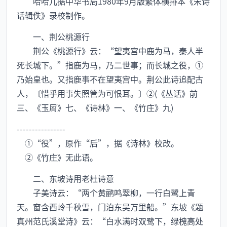
哈哈儿据中华书局1980年9月版繁体横排本《宋诗
话辑佚》录校制作。
一、荆公桃源行
荆公《桃源行》云：“望夷宫中鹿为马，秦人半
死长城下。”指鹿为马，乃二世事；而长城之役，①
乃始皇也。又指鹿事不在望夷宫中。荆公此诗追配古
人，〔惜乎用事失照管为可恨耳。〕②(《丛话》前
三、《玉屑》七、《诗林》一、《竹庄》九)
----------------
①“役”，原作“后”，据《诗林》校改。
②《竹庄》无此语。
二、东坡诗用老杜诗意
子美诗云：“两个黄鹂鸣翠柳，一行白鹭上青
天。窗含西岭千秋雪，门泊东吴万里船。”东坡《题
真州范氏溪堂诗》云：“白水满时双鹭下，绿槐高处