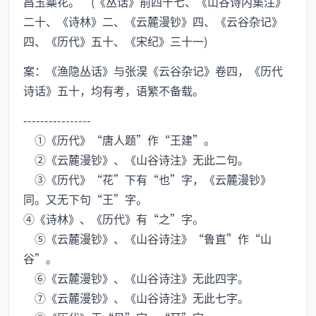
昌玉蘂花。”(《丛话》前四十七、《山谷诗内集注》
二十、《诗林》二、《云麓漫钞》四、《云谷杂记》
四、《历代》五十、《宋纪》三十一)
案：《渔隐丛话》与张淏《云谷杂记》卷四，《历代
诗话》五十，均有考，语繁不备载。
----------------
①《历代》“唐人题”作“王建”。
②《云麓漫钞》、《山谷诗注》无此二句。
③《历代》“花”下有“也”字，《云麓漫钞》
同。又无下句“王”字。
④《诗林》、《历代》有“之”字。
⑤《云麓漫钞》、《山谷诗注》“鲁直”作“山
谷”。
⑥《云麓漫钞》、《山谷诗注》无此四字。
⑦《云麓漫钞》、《山谷诗注》无此七字。