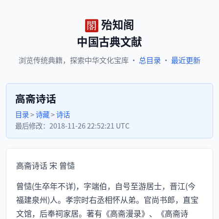
殆知阁
中国古典文献
浏览
传统典籍，
探索
中华文化宝库
·
总目录
·
最近更新
高斋诗话
目录
>
诗藏
>
诗话
最后修改：
2018-11-26 22:52:21 UTC
高斋诗话 宋 曾慥
曾慥(生卒年不详)，字端伯，自号至游居士，晋江(今
福建泉州)人。孝宗时右丞相怀从弟。官尚书郎，直宝
文馆，后奉祠家居。著有《高斋漫录》、《高斋诗