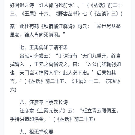
好对退之诗‘谁人肯向死前休’。”(《丛话》前二十
三、《玉屑》十六、《野客丛书》七〔《丛谈》三〕)
案：此杜荀鹤《秋宿临江驿诗》句云：“举世尽从愁
里老，谁人肯向死前闲。”
七、王禹偁知丁谓不忠
吕献可诲尝云：“丁谓诗有‘天门九重开，终当
掉臂入’，王元之禹偁读之，曰：‘入公门犹鞠躬如
也，天门岂可掉臂入乎？此人必不忠。’后果如其
言。”(《丛话》前二十五、《玉屑》十二、《宋纪》
六)
八、汪彦章上蔡元长诗
汪彦章《上蔡元长诗》云：“班立青云腰佩玉，
手持洪造印涂金。”(《丛话》前二十五)
九、祖无择晚娶