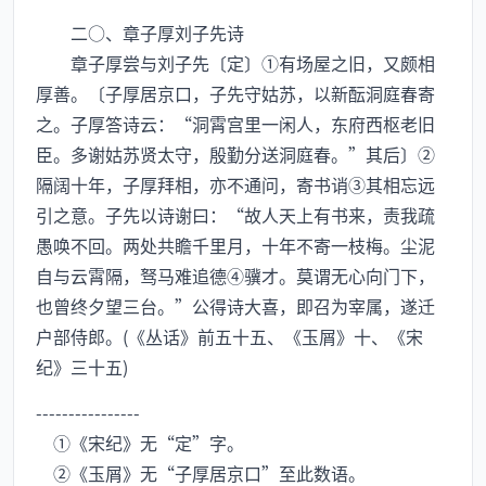
二○、章子厚刘子先诗
章子厚尝与刘子先〔定〕①有场屋之旧，又颇相
厚善。〔子厚居京口，子先守姑苏，以新酝洞庭春寄
之。子厚答诗云：“洞霄宫里一闲人，东府西枢老旧
臣。多谢姑苏贤太守，殷勤分送洞庭春。”其后〕②
隔阔十年，子厚拜相，亦不通问，寄书诮③其相忘远
引之意。子先以诗谢曰：“故人天上有书来，责我疏
愚唤不回。两处共瞻千里月，十年不寄一枝梅。尘泥
自与云霄隔，驽马难追德④骥才。莫谓无心向门下，
也曾终夕望三台。”公得诗大喜，即召为宰属，遂迁
户部侍郎。(《丛话》前五十五、《玉屑》十、《宋
纪》三十五)
----------------
①《宋纪》无“定”字。
②《玉屑》无“子厚居京口”至此数语。