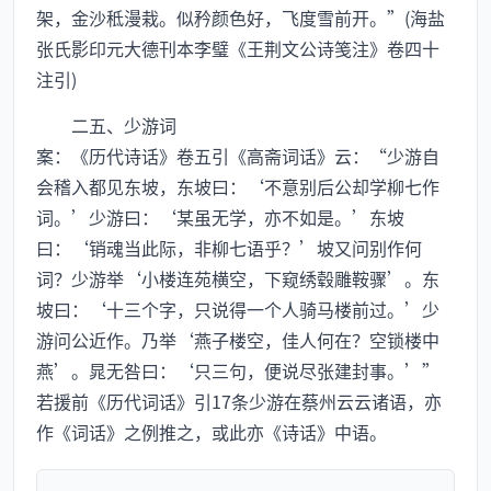
架，金沙秪漫栽。似矜颜色好，飞度雪前开。”(海盐
张氏影印元大德刊本李璧《王荆文公诗笺注》卷四十
注引)
二五、少游词
案：《历代诗话》卷五引《高斋词话》云：“少游自
会稽入都见东坡，东坡曰：‘不意别后公却学柳七作
词。’少游曰：‘某虽无学，亦不如是。’东坡
曰：‘销魂当此际，非柳七语乎？’坡又问别作何
词？少游举‘小楼连苑横空，下窥绣毂雕鞍骤’。东
坡曰：‘十三个字，只说得一个人骑马楼前过。’少
游问公近作。乃举‘燕子楼空，佳人何在？空锁楼中
燕’。晁无咎曰：‘只三句，便说尽张建封事。’”
若援前《历代词话》引17条少游在蔡州云云诸语，亦
作《词话》之例推之，或此亦《诗话》中语。