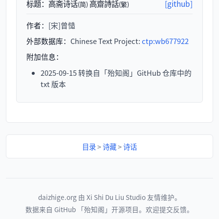
标题：
高斋诗话
高齋詩話
[github]
(简)
(繁)
作者：
[宋]曾慥
外部数据库：
Chinese Text Project:
ctp:wb677922
附加信息：
2025-09-15 转换自「殆知阁」GitHub 仓库中的
txt 版本
目录
>
诗藏
>
诗话
daizhige.org
由
Xi Shi Du Liu Studio
友情维护。
数据来自 GitHub
「殆知阁」
开源项目。欢迎
提交反馈
。