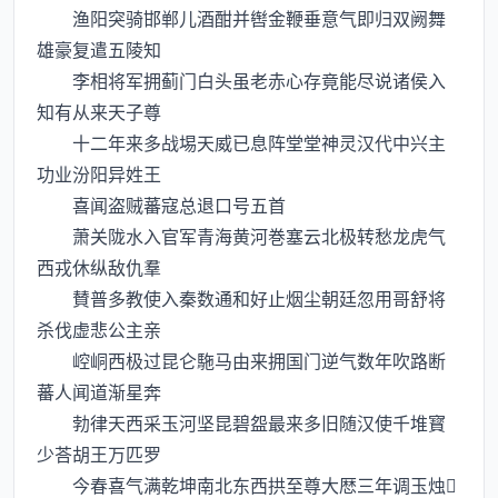
渔阳突骑邯郸儿酒酣并辔金鞭垂意气即归双阙舞
雄豪复遣五陵知
李相将军拥蓟门白头虽老赤心存竟能尽说诸侯入
知有从来天子尊
十二年来多战埸天威已息阵堂堂神灵汉代中兴主
功业汾阳异姓王
喜闻盗贼蕃寇总退口号五首
萧关陇水入官军青海黄河巻塞云北极转愁龙虎气
西戎休纵敌仇羣
賛普多教使入秦数通和好止烟尘朝廷忽用哥舒将
杀伐虚悲公主亲
崆峒西极过昆仑駞马由来拥国门逆气数年吹路断
蕃人闻道渐星奔
勃律天西采玉河坚昆碧盌最来多旧随汉使千堆寳
少荅胡王万匹罗
今春喜气满乾坤南北东西拱至尊大厯三年调玉烛