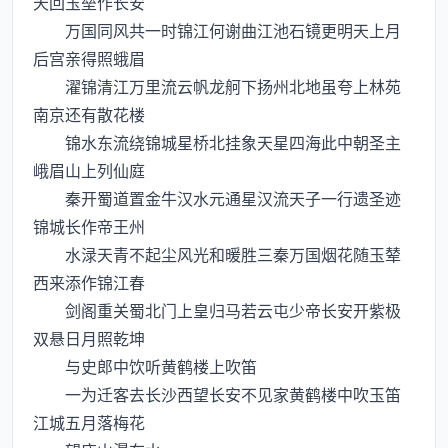
天回玉垒作长安
万国同风共一时锦江何谢曲江池石镜更明天上月
后宫亲得照蛾眉
濯锦清江万里流云帆龙舸下扬州北地虽夸上林苑
南京还有散花楼
锦水东流绕锦城星桥北挂象天星四海此中朝圣主
峨眉山上列仙庭
秦开蜀道置金牛汉水元通星汉流天子一行遗圣迹
锦城长作帝王州
水渌天青不起尘风光和暖胜三秦万国烟花随玉辇
西来添作锦江春
剑阁重关蜀北门上皇归马若云屯少帝长安开紫极
双悬日月照乾坤
与史郎中饮听黄鹤楼上吹笛
一为迁客去长沙西望长安不见家黄鹤楼中吹玉笛
江城五月落梅花