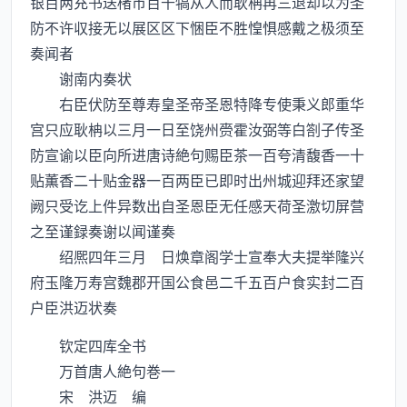
银百两充书送楮币百千犒从人而耿柟再三退却以为圣
防不许収接无以展区区下悃臣不胜惶惧感戴之极须至
奏闻者
谢南内奏状
右臣伏防至尊寿皇圣帝圣恩特降专使秉义郎重华
宫只应耿柟以三月一日至饶州赍霍汝弼等白劄子传圣
防宣谕以臣向所进唐诗絶句赐臣茶一百夸清馥香一十
贴薫香二十贴金器一百两臣已即时出州城迎拜还家望
阙只受讫上件异数出自圣恩臣无任感天荷圣激切屏营
之至谨録奏谢以闻谨奏
绍熈四年三月 日焕章阁学士宣奉大夫提举隆兴
府玉隆万寿宫魏郡开国公食邑二千五百户食实封二百
户臣洪迈状奏
钦定四库全书
万首唐人絶句巻一
宋 洪迈 编