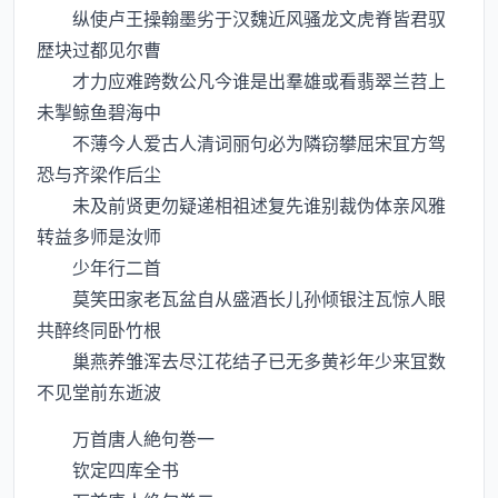
纵使卢王操翰墨劣于汉魏近风骚龙文虎脊皆君驭
歴块过都见尔曹
才力应难跨数公凡今谁是出羣雄或看翡翠兰苕上
未掣鲸鱼碧海中
不薄今人爱古人清词丽句必为隣窃攀屈宋冝方驾
恐与齐梁作后尘
未及前贤更勿疑递相祖述复先谁别裁伪体亲风雅
转益多师是汝师
少年行二首
莫笑田家老瓦盆自从盛酒长儿孙倾银注瓦惊人眼
共醉终同卧竹根
巢燕养雏浑去尽江花结子已无多黄衫年少来冝数
不见堂前东逝波
万首唐人絶句巻一
钦定四库全书