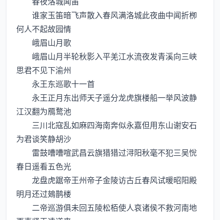
春夜洛城闻笛
谁家玉笛暗飞声散入春风满洛城此夜曲中闻折栁
何人不起故园情
峨眉山月歌
峨眉山月半轮秋影入平羌江水流夜发青溪向三峡
思君不见下渝州
永王东巡歌十一首
永王正月东出师天子遥分龙虎旗楼船一举风波静
江汉翻为鴈鹜池
三川北寇乱如麻四海南奔似永嘉但用东山谢安石
为君谈笑静胡沙
雷鼓嘈嘈喧武昌云旗猎猎过浔阳秋毫不犯三吴恱
春日遥看五色光
龙盘虎踞帝王州帝子金陵访古丘春风试暖昭阳殿
明月还过鳷鹊楼
二帝巡游俱未回五陵松栢使人哀诸侯不救河南地