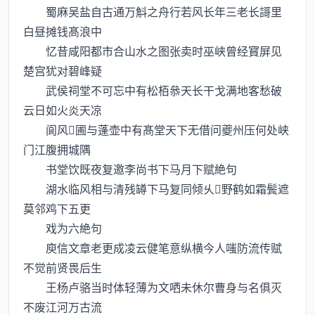
蜀麻吴盐自古通万斛之舟行若风长年三老长謌里
白昼摊钱髙浪中
忆昔咸阳都市合山水之图张卖时巫峡曾经寳屏见
楚宫犹对碧峰疑
武侯祠堂不可忘中有松栢叅天长干戈满地客愁破
云日如火炎天凉
阆风圃与蓬壶中有髙堂天下无借问夔州压何处峡
门江腹拥城隅
书堂饮既夜复邀李尚书下马月下赋絶句
湖水临风相与清残罇下马复同倾乆野鹤如霜鬓遮
莫邻鸡下五更
戏为六絶句
庾信文章老更成凌云健笔意纵横今人嗤防流传赋
不觉前贤畏后生
王杨卢骆当时体轻薄为文哂未休尔曹身与名俱灭
不废江河万古流