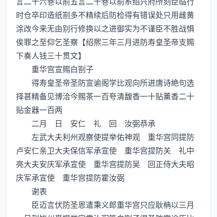
言二十六巻以前五言二十巻以前系绍兴府所刻臣临行
时仓卒印造纸劄多不精续后防检得有错误处只用雌黄
涂改今来无由别行修换以之进御实为不谨臣不胜战惧
俟罪之至仰乞圣察【绍熈三年三月进防寿皇圣帝支赐
下奏人钱三十贯文】
重华宫宣赐白劄子
得寿皇圣帝圣防宣谕阁学比观向所进唐诗絶句选
择甚精备见博洽今赐茶一百夸清馥香一十贴薰香二十
贴金器一百两
二月 日 安仁 礼 回 汝弼恭承
左武大夫利州观察使提举佑神观 重华宫同提防
卢安仁亲卫大夫保信军承宣使 重华宫提防关 礼中
亮大夫安庆军承宣使 重华宫提防吴 回正侍大夫昭
庆军承宣使 重华宫提防霍汝弼
谢表
臣迈言伏防圣恩遣秉义郎重华宫只应耿柟以三月