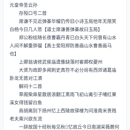
元皇帝圣云孙
存殁口号二首
席谦不见近弹棊毕耀仍传旧小诗玉局他年无限笑
白杨今日几人悲【道士席谦善弹棊故曰玉局】
郑公粉绘随长夜曹霸丹青已白头天下何曾有山水
人间不解重骅骝【髙士荥阳郑防善画山水曹善画马
也】
上卿翁请修武侯庙遗像缺落时崔卿权夔州
大贤为政即多闻刺史真符不必分尚有西郊诸葛庙
卧龙无首对江濆
解闷十二首
草阁柴扉星散居浪翻江黒雨飞初山禽引子哺红果
溪女得钱留白鱼
商胡离别下扬州忆上西陵故驿楼为问淮南米贵贱
老夫乘兴欲东流
一辞故国十经秋毎见秋忆故丘今日南湖采薇蕨何