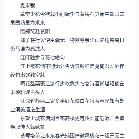
覔果栽
草堂少花今欲栽不问緑李与黄梅石笋街中却归去
果园坊里为求来
赠郑链赴襄阳
郑子将行罢使臣囊无一物献尊亲江山路逺羇离日
裘马谁为感激人
江畔独步寻花七絶句
江上被花恼不彻无处告诉只颠狂走覔南邻爱酒伴
经旬出饮独空牀
稠花乱蘂裹江濵行步欹危实怕春诗酒尚堪驱使在
末须料理白头人
江深竹静两三家多事红花映白花报荅春光知有处
应须美酒送生涯
东望少城花满烟百花髙楼更可怜谁能载酒开金盏
唤取佳人舞绣筵
黄师塔前江水东春光懒困倚微风桃花一簇开无主