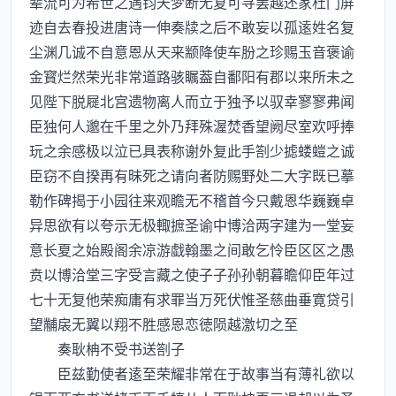
辈流可为希世之遇钧天梦断无复可寻罢越还家杜门屏
迹自去春投进唐诗一伸奏牍之后不敢妄以孤逺姓名复
尘渊几诚不自意恩从天来颛降使车朌之珍赐玉音褒谕
金寳烂然荣光非常道路骇瞩葢自鄱阳有郡以来所未之
见陛下脱屣北宫遗物离人而立于独予以驭幸寥寥弗闻
臣独何人邈在千里之外乃拜殊渥焚香望阙尽室欢呼捧
玩之余感极以泣已具表称谢外复此手劄少摅蝼螘之诚
臣窃不自揆再有昧死之请向者防赐野处二大字既已摹
勒作碑揭于小园往来观瞻无不稽首今只戴恩华巍巍卓
异思欲有以夸示无极輙摭圣谕中博洽两字建为一堂妄
意长夏之始殿阁余凉游戱翰墨之间敢乞怜臣区区之愚
贲以博洽堂三字受言藏之使子子孙孙朝暮瞻仰臣年过
七十无复他荣痴庸有求罪当万死伏惟圣慈曲垂寛贷引
望黼扆无翼以翔不胜感恩恋徳陨越激切之至
奏耿柟不受书送劄子
臣兹勤使者逺至荣耀非常在于故事当有薄礼欲以