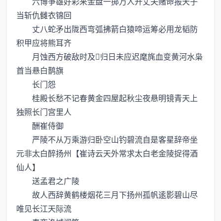
六博争雄好彩来金盘一掷万人开丈夫赌命报天子
当斩仇雠衣锦回
丈八蛇矛出陇西弯弧拂箭白猿啼运筹必用龙韬防
积甲应将熊耳齐
月蚀西方破敌时及归日未应迟麾旄血变黄河水枭
首当悬白鹊旗
长门怨
桂殿长愁不记春黄金四屋起秋尘夜悬明镜青天上
独照长门宫里人
酬崔侍御
严陵不从万乘游归卧空山钓碧流自是客星辞帝坐
元非太白醉扬州【崔诗云天外常求太白老金陵捉得酒
仙人】
送孟君之广陵
故人西辞黄鹤楼烟花三月下扬州孤帆逺影碧山尽
唯见长江天际流