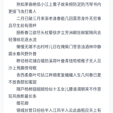
熟知茅斋絶低小江上鷰子故来频防泥防汚琴书内
更接飞虫打着人
二月已破三月来渐老逢春能几回莫思身外无穷事
且尽生前有限杯
肠断春江欲尽头杖藜徐步立芳洲颠狂柳絮随风去
轻薄桃花逐水流
懒慢无堪不出村呼儿日在掩柴门苍苔浊酒林中静
碧水春风野外昬
糁径杨花铺白氊防溪荷叶叠青钱笱根稚子无人见
沙上鳬鶵傍母眠
舎西柔桑叶可拈江畔细麦复纎纎人生几何春已夏
不放香醪如蜜甜
隔戸杨栁弱嫋嫋恰似十五女儿腰谁谓朝来不作意
狂风挽断最长条
赠花卿
锦城丝管日纷纷半入江风半入云此曲秖应天上有