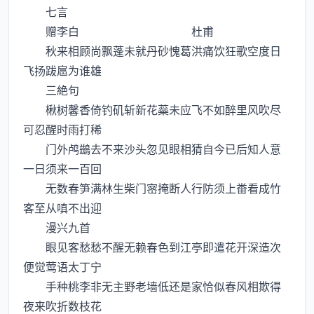
七言
赠李白 杜甫
秋来相顾尚飘蓬未就丹砂愧葛洪痛饮狂歌空度日
飞扬跋扈为谁雄
三絶句
楸树馨香倚钓矶斩新花蘂未应飞不如醉里风吹尽
可忍醒时雨打稀
门外鸬鷀去不来沙头忽见眼相猜自今已后知人意
一日须来一百回
无数春笋满林生柴门宻掩断人行防须上畨看成竹
客至从嗔不出迎
漫兴九首
眼见客愁愁不醒无赖春色到江亭即遣花开深造次
便觉莺语太丁宁
手种桃李非无主野老墙低还是家恰似春风相欺得
夜来吹折数枝花