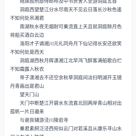
陪族叔刑部侍郎晔及中书贾舍人至游洞庭五首
洞庭西望楚江分水尽南天不见云日落长沙秋色逺
不知何处吊湘君
南湖秋水夜无烟耐可乗流直上天且就洞庭賖月色
将船买酒白云边
洛阳才子谪湘川元礼同舟月下仙记得长安还欲笑
不知何处是西天
洞庭湖西秋月辉潇湘江北早鸿飞醉客满船歌白纻
不知霜露入秋衣
帝子潇湘去不还空余秋草洞庭间淡扫明湖开玉镜
丹青画出是君山
望天门山
天门中断楚江开碧水东流直北回两岸青山相对出
孤帆一片日邉来
与谢良辅游泾川陵岩寺
乗君素舸泛泾西宛似云门对若溪且从康乐寻山水