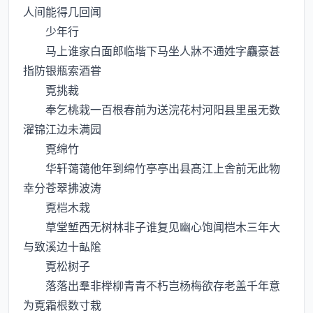
人间能得几回闻
少年行
马上谁家白面郎临堦下马坐人牀不通姓字麤豪甚
指防银瓶索酒甞
覔挑裁
奉乞桃栽一百根春前为送浣花村河阳县里虽无数
濯锦江边未满园
覔绵竹
华轩蔼蔼他年到绵竹亭亭出县髙江上舎前无此物
幸分苍翠拂波涛
覔桤木栽
草堂堑西无树林非子谁复见幽心饱闻桤木三年大
与致溪边十畆隂
覔松树子
落落出羣非榉柳青青不朽岂杨梅欲存老盖千年意
为覔霜根数寸栽