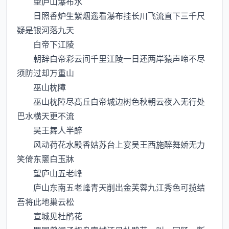
望庐山瀑布水
日照香炉生紫烟遥看瀑布挂长川飞流直下三千尺
疑是银河落九天
白帝下江陵
朝辞白帝彩云间千里江陵一日还两岸猿声啼不尽
须防过却万重山
巫山枕障
巫山枕障尽髙丘白帝城边树色秋朝云夜入无行处
巴水横天更不流
吴王舞人半醉
风动荷花水殿香姑苏台上宴吴王西施醉舞娇无力
笑倚东窻白玉牀
望庐山五老峰
庐山东南五老峰青天削出金芙蓉九江秀色可揽结
吾将此地巢云松
宣城见杜鹃花