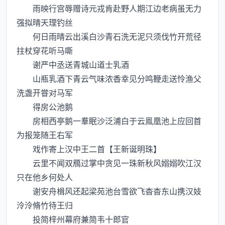
雨映行宫辱赠诗元戎肯赴野人期江边老病虽无力
强拟晴天理钓丝
何日雨晴云出溪白沙青石洗无泥只须伐竹开荒径
拄杖穿花听马嘶
谢严中丞送青城山道士乳酒
山瓶乳酒下青云气味浓香幸见分鸣鞭走送怜渔父
洗盏开甞对马军
得房公池鹅
房相西亭鹅一羣眠沙泛浦白于云鳯凰池上应回首
为报笼随王右军
戏作寄上汉中王二首【王新诞明珠】
云里不闻双鴈过掌中贪见一珠新秋风嫋嫋吹江汉
只在他乡何处人
谢安舟楫风还起梁苑池台雪欲飞杳杳东山携汉妓
泠泠脩竹待王归
投简梓州幕府兼简韦十郎官