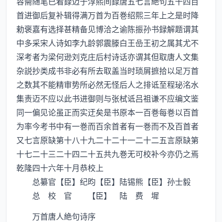
容斋随笔已着録迈于淳熙间録唐五七言絶句五千四百
首进御后复补辑得满万首为百巻绍熙三年上之是时降
勅褒嘉有选择甚精备见博洽之谕陈振孙书録解题谓其
中多采宋人诗如李九龄郭震滕白王嵒王初之属其尤不
深考者为梁何逊刘克庄后村诗话亦谓其但取唐人文集
杂説抄类成书非必有所去取盖当时琐屑摭拾以足万首
之数其不能精审势所必然无怪后人之排诋至程珌洺水
集责迈不应以此书进御则与张栻诋吕祖谦不应编文鉴
同一偏见论虽正而实迂矣是书原本一百巻每巻以百首
为率今考书中有一巻而百余首者有一巻而不及百首者
又七言原缺第十八十九二十二十一二十二五言原缺第
十七二十三二十四二十五共九巻无可校补今亦仍之焉
乾隆四十六年十月恭校上
总纂官【臣】纪昀【臣】陆锡熊【臣】孙士毅
总 校 官 【臣】 陆 费 墀
万首唐人絶句诗序