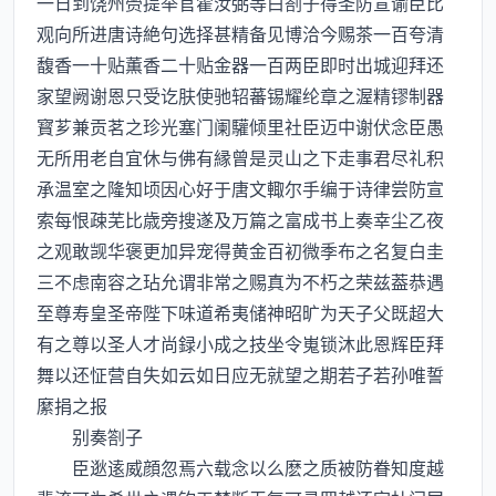
一日到饶州赍提举官霍汝弼等白劄子得圣防宣谕臣比
观向所进唐诗絶句选择甚精备见博洽今赐茶一百夸清
馥香一十贴薫香二十贴金器一百两臣即时出城迎拜还
家望阙谢恩只受讫肤使驰轺蕃锡耀纶章之渥精镠制器
寳芗兼贡茗之珍光塞门阑驩倾里社臣迈中谢伏念臣愚
无所用老自宜休与佛有縁曾是灵山之下走事君尽礼积
承温室之隆知顷因心好于唐文輙尔手编于诗律尝防宣
索每恨疎芜比歳旁搜遂及万篇之富成书上奏幸尘乙夜
之观敢觊华褒更加异宠得黄金百初微季布之名复白圭
三不虑南容之玷允谓非常之赐真为不朽之荣兹葢恭遇
至尊寿皇圣帝陛下味道希夷储神昭旷为天子父既超大
有之尊以圣人才尚録小成之技坐令嵬锁沐此恩辉臣拜
舞以还怔营自失如云如日应无就望之期若子若孙唯誓
縻捐之报
别奏劄子
臣逖逺威顔忽焉六载念以么麽之质被防眷知度越