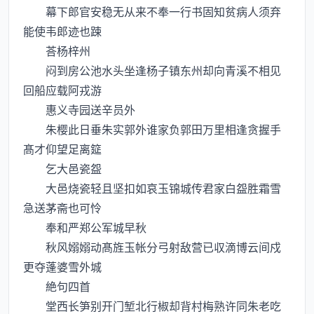
幕下郎官安稳无从来不奉一行书固知贫病人须弃
能使韦郎迹也踈
荅杨梓州
闷到房公池水头坐逢杨子镇东州却向青溪不相见
回船应载阿戎游
惠义寺园送辛员外
朱樱此日垂朱实郭外谁家负郭田万里相逢贪握手
髙才仰望足离筵
乞大邑瓷盌
大邑烧瓷轻且坚扣如哀玉锦城传君家白盌胜霜雪
急送茅斋也可怜
奉和严郑公军城早秋
秋风嫋嫋动髙旌玉帐分弓射敌营已収滴博云间戍
更夺蓬婆雪外城
絶句四首
堂西长笋别开门堑北行椒却背村梅熟许同朱老吃