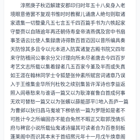
淳熈庚子秋迈解建安郡印归时年五十八矣身入老
境眼意倦罢不复观书惟时时教穉儿诵唐人絶句则取诸
家遗集一切整彚凡五七言五千四百篇手书为六帙起家
守婺赍以自随逾年再还朝侍寿皇帝清燕偶及宫中书扇
事圣语云比使人集録唐诗得数百首迈因以昔所编具奏
天防惊其多且令以元本进入防寘诸复古殿书院又四年
来守防稽间公事余分又讨理向所未尽者唐去今四百岁
考艺文志所载以集着録者几五百家今堇及半而或失真
如王涯在翰林同学士令狐楚张仲素所赋宫词诸章乃误
入于王维集金华所刋杜牧之续别集皆许浑诗也李益返
照入闾巷愁来与谁语一篇又以为耿湋崔鲁白首成何事
无欢可替愁一篇又以为张蠙以薛能邵平地入吾庐一篇
为曹邺以狄归昌马嵬坡下栁依依一篇为罗隠如是者不
可胜计今之所编固亦不能自免然不暇正又取郭茂倩乐
府与稗官小说所载仙鬼诸诗撮其可读者合为百巻刻板
蓬莱阁中而识其本末于首绍熈元年十一月戊午焕章阁