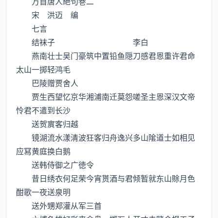
万首唐人絶句巻二
宋 洪迈 编
七言
结袜子 李白
燕南壮士吴门豪筑中置铅鱼隠刀感君恩重许君命
太山一掷轻鸿毛
巴陵赠贾舍人
贾生西望忆京华湘浦南迁莫怨嗟圣主恩深汉文帝
怜君不遣到长沙
送贺賔客归越
镜湖流水漾清波狂客归舟逸兴多山隂道士如相见
应冩黄庭换白鹅
送韩侍御之广徳令
昔日绣衣何足荣今宵贳酒与君倾暂就东山賖月色
酣歌一夜送泉明
送外甥郑灌从军三首