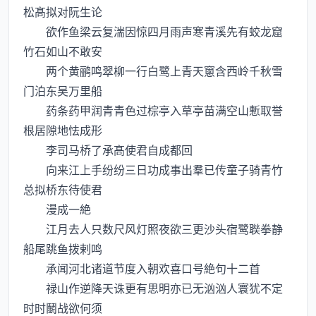
松髙拟对阮生论
欲作鱼梁云复湍因惊四月雨声寒青溪先有蛟龙窟
竹石如山不敢安
两个黄鹂鸣翠柳一行白鹭上青天窻含西岭千秋雪
门泊东吴万里船
药条药甲润青青色过棕亭入草亭苗满空山慙取誉
根居隙地怯成形
李司马桥了承髙使君自成都回
向来江上手纷纷三日功成事出羣已传童子骑青竹
总拟桥东待使君
漫成一絶
江月去人只数尺风灯照夜欲三更沙头宿鹭聫拳静
船尾跳鱼拨剌鸣
承闻河北诸道节度入朝欢喜口号絶句十二首
禄山作逆降天诛更有思明亦已无汹汹人寰犹不定
时时鬭战欲何须