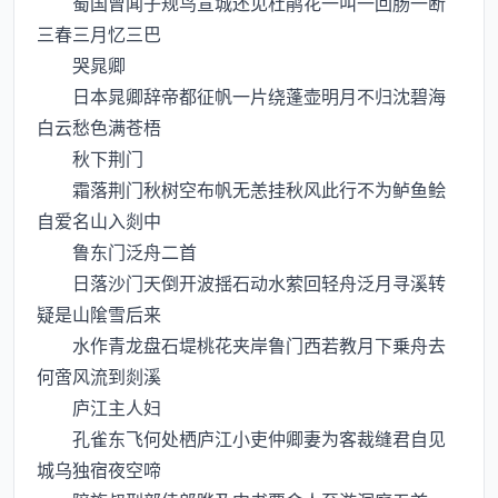
蜀国曾闻子规鸟宣城还见杜鹃花一叫一回肠一断
三春三月忆三巴
哭晁卿
日本晁卿辞帝都征帆一片绕蓬壶明月不归沈碧海
白云愁色满苍梧
秋下荆门
霜落荆门秋树空布帆无恙挂秋风此行不为鲈鱼鲙
自爱名山入剡中
鲁东门泛舟二首
日落沙门天倒开波揺石动水萦回轻舟泛月寻溪转
疑是山隂雪后来
水作青龙盘石堤桃花夹岸鲁门西若教月下乗舟去
何啻风流到剡溪
庐江主人妇
孔雀东飞何处栖庐江小吏仲卿妻为客裁缝君自见
城乌独宿夜空啼