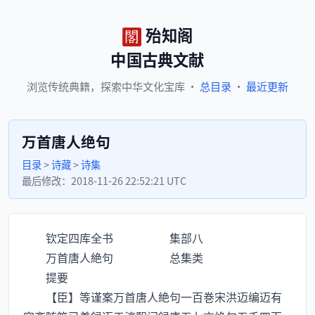
殆知阁
中国古典文献
浏览
传统典籍，
探索
中华文化宝库
·
总目录
·
最近更新
万首唐人绝句
目录
>
诗藏
>
诗集
最后修改：
2018-11-26 22:52:21 UTC
钦定四库全书 集部八
万首唐人絶句 总集类
提要
【臣】等谨案万首唐人絶句一百巻宋洪迈编迈有