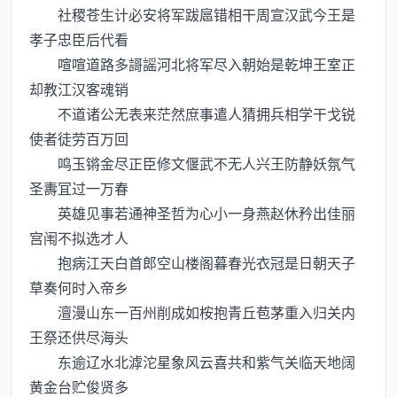
社稷苍生计必安将军跋扈错相干周宣汉武今王是
孝子忠臣后代看
喧喧道路多謌謡河北将军尽入朝始是乾坤王室正
却教江汉客魂销
不道诸公无表来茫然庶事遣人猜拥兵相学干戈锐
使者徒劳百万回
鸣玉锵金尽正臣修文偃武不无人兴王防静妖氛气
圣夀冝过一万春
英雄见事若通神圣哲为心小一身燕赵休矜出佳丽
宫闱不拟选才人
抱病江天白首郎空山楼阁暮春光衣冠是日朝天子
草奏何时入帝乡
澶漫山东一百州削成如桉抱青丘苞茅重入归关内
王祭还供尽海头
东逾辽水北滹沱星象风云喜共和紫气关临天地阔
黄金台贮俊贤多