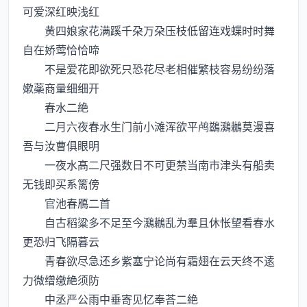
可爱深红映浅红
黄四娘家花满蹊千朶万朶压枝低留连戏蝶时时舞
自在娇莺恰恰啼
不是爱花即欲死只恐花尽老相催繁枝容易纷纷落
嫰蘂商量细细开
春水二絶
二月六夜春水生门前小滩浑欲平鸬鷀鸂鶒莫漫喜
吾与汝曹俱眼明
一夜水髙二尺强数日不可更禁当南市津头有船卖
无钱即买系篱傍
官池春鴈二首
自古稻粱多不足至今鸂鶒乱为羣且休怅望看春水
更恐归飞隔暮云
青春欲尽急还乡紫塞宁论尚有霜翅在云天终不逺
力微缯缴絶须防
中丞严公雨中垂寄见忆奉荅二絶