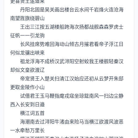
更喜贤王逺道来
丹阳北固是吴关画出楼台云水间千岩烽火连沧海
南望旌旗绕碧山
王出三江按五湖楼船跨海次扬都战舰森森罗虎士
征帆一一引龙驹
长风挂席势难回海动山倾古月摧君看帝子浮江日
何似龙骧出峡来
祖龙浮海不成桥汉武浔阳空射蛟我王楼舰轻秦汉
却似文皇欲渡辽
帝宠贤王入楚关扫清江汉始应还初从云梦开朱邸
更取金陵作小山
试借君王玉马鞭指麾戎寇坐琼筵南风一扫边尘静
西入长安到日邉
横江词五首
海潮南去过浔阳牛渚由来险马当横江欲渡风波恶
一水牵愁万里长