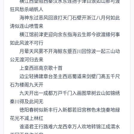
横江西望阻西秦汉水东连扬子津白浪如山那可渡
狂风愁杀峭帆人
海神东过恶风回浪打天门石壁开浙江八月何如此
涛似连山喷雪来
横江馆前津吏迎向余东指海云生郎今欲渡縁何事
如此风波不可行
月晕天风雾不开海鲸东蹙百川回惊波一起三山动
公无渡河归去来
上皇西巡南京歌十首
边尘轻拂建章台圣主西巡蜀道来剑壁门髙五千尺
石为楼阁九天开
九天开出一成都万戸千门入画图草树云山如锦绣
秦川得及此间无
徳阳春树似新丰行入新都若旧宫栁色未饶秦地緑
花光不减上林红
谁道君王行路难六龙西幸万人欢地转锦江成渭水