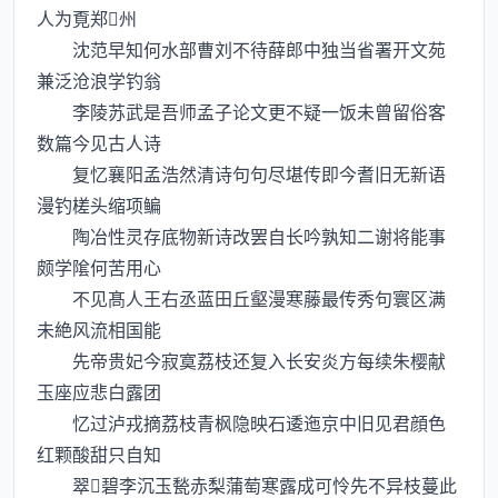
人为覔郑州
沈范早知何水部曹刘不待薛郎中独当省署开文苑
兼泛沧浪学钓翁
李陵苏武是吾师孟子论文更不疑一饭未曾留俗客
数篇今见古人诗
复忆襄阳孟浩然清诗句句尽堪传即今耆旧无新语
漫钓槎头缩项鳊
陶冶性灵存底物新诗改罢自长吟孰知二谢将能事
颇学隂何苦用心
不见髙人王右丞蓝田丘壑漫寒藤最传秀句寰区满
未絶风流相国能
先帝贵妃今寂寞荔枝还复入长安炎方每续朱樱献
玉座应悲白露团
忆过泸戎摘荔枝青枫隐映石逶迤京中旧见君顔色
红颗酸甜只自知
翠碧李沉玉甃赤梨蒲萄寒露成可怜先不异枝蔓此