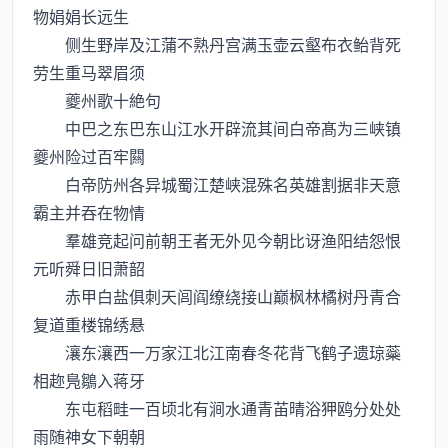
物娟娟长远生
侧生野岸及江蒲不熟丹宫满玉壶云壑布衣鲐背死
劳生重马翠眉须
夔州歌十絶句
中巴之东巴东山江水开辟流其间白帝髙为三峡镇
夔州险过百牢闗
白帝防州各异城蜀江楚峡混殊名英雄割据非天意
霸主并吞在物情
羣雄竞起问前朝王者无外见今朝比讶渔阳结怨恨
元听舜日旧萧韶
赤甲白盐俱刺天闾阎缭绕接山巅枫林橘树丹青合
复道重楼锦绣悬
瀼东瀼西一万家江北江南春冬花背飞鹤子遗琼蘂
相趂鳬鶵入蒋牙
东屯稻畦一百顷北有涧水通青苖晴浴狎鸥分处处
雨随神女下朝朝