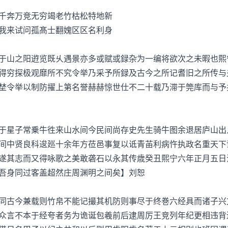
奔万竞无穷竭老竹枯松特地新
来试问孤髙士翻媿区区名利身
山之阳逰览既乆遇景亦多或赋或録杂为一编将欲次之未暇也熙
得穷探极观靡所不究令举乃采予所録及古今之所记耆旧之所传与
埜令举以制防擢上第名誉赫赫惊世仕不二十载乃滞于筦库而与予
星子常乗牛徃来山水间今民间尚存史先生骑牛图余退居庐山出
间中贤良科逡廵十余年方莅邑事复以诋青苖利病忤执政名重天下
遂其志而又得咏歌之美敢砻石以永其传歳癸丑熙宁六年正月五日
吾身同过客盖超然庄周渊明之间矣】刘恕
古今兼载则竹帛不能记撮其机防则事尽于终巻六经具而诸子兴
众言不本于经夸者务为诡诞包羲前后逮周厉王竞列年纪更相违背