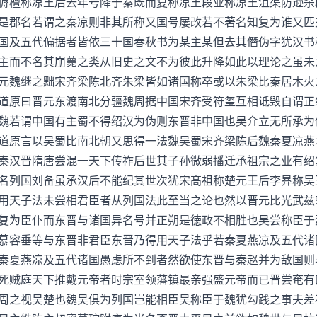
傉檀称凉王后去年号降于秦既而复称凉王段业称凉王沮渠防逊杀
是郡名若谓之秦凉则非其所称又国号屡改若不著名知复为谁又匹
国及五代偏据者皆依三十国春秋书为某主某但去其僭伪字犹汉书
主而不名其崩薨之类从旧史之文不为彼此升降如此以理论之虽未
元魏继之黜宋齐梁陈北齐朱梁皆如诸国称卒或以朱梁比秦居木火
道原曰晋元东渡南北分疆魏周据中国宋齐受符玺互相诋毁自谓正
魏若谓中国有主蜀不得绍汉为伪则东晋非中国也吴介立无所承为
道原言以吴蜀比南北朝又思得一法魏吴蜀宋齐梁陈后魏秦夏凉燕
秦汉晋隋唐尝混一天下传祚后世其子孙微弱播迁承祖宗之业有绍
名列国刘备虽承汉后不能纪其世次犹宋髙祖称楚元王后李昪称吴
用天子法未尝相君臣者从列国法此至当之论也然以晋元比光武兹
复为臣仆而东晋与诸国异名号并正朔是徳政不相胜也吴尝称臣于
慕容垂等与东晋非君臣东晋乃得用天子法乎若秦夏燕凉及五代诸
秦夏燕凉及五代诸国愚虑所不到者然欲使东晋与秦赵并为敌国则
死贼庭天下推戴元帝者时宗室领藩镇最亲强盛元帝而已晋尝奄有
周之视吴楚也魏吴俱为列国岂能相臣吴称臣于魏犹勾践之事夫差