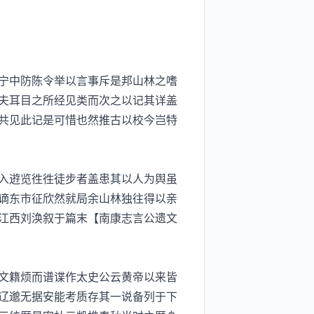
宁中防陈令举以言事斥是邦山林之嗜
夫耳目之所经见类而次之以记其详盖
共见此记是可惜也然推古以校今岂特
入逰览徃徃徒步者盖患其以人为舆虽
谪东市征欣然就局余山林独往得以亲
江西刘涣叙于篇末【南康志言公遗文
文籍烦而谱谍作太史公云黄帝以来皆
辽邈无据安能考质存其一说备列于下