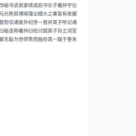
改秘书丞就家续成前书长子羲仲字壮
马光称其博闻强记细大之事皆有依据
首恕仅通鉴外纪序一首并其子所记通
曰秘丞称羲仲曰检讨固其子孙之词至
鄙无耻为世僇笑而独存其一跋于巻末