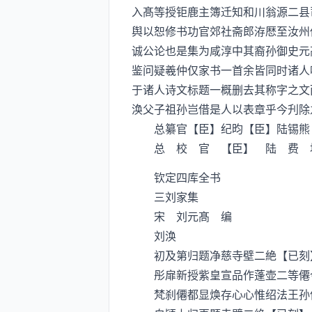
入髙等授钜鹿主簿迁知和川翁源二县
舆以恕修书功官郊社斋郎洊厯至汝州
诚公论也是集为咸淳中其裔孙御史元
鉴问疑羲仲仅家书一首余皆同时诸人
于诸人诗文标题一概删去其称字之文
涣父子祖孙岂借是人以表章乎今刋除
总纂官【臣】纪昀【臣】陆锡熊
总 校 官 【臣】 陆 费 
钦定四库全书
三刘家集
宋 刘元髙 编
刘涣
初及第归题净慈寺壁二絶【已刻
彤扉新授紫皇宣品作蓬壶二等僊今
梵刹僊都显焕存心心惟绍法王孙俗