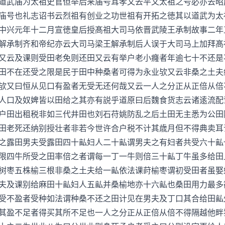
道武庙为太祖史官但举后来庙号耳孝文去平文太祖之号必亦去昭
庙号也礼志诏书云烈祖有创业之功世祖有开拓之徳其以道武为太
中兴元年十二月宣徳皇后授髙祖大司马依晋武陵王承制故事二年
解承制齐和帝纪亦云大司马梁王解承制后人误于大司马上加拜髙
又云及课则受田老免则还田又云有举户老小癃者年逾七十不还是
田不在还受之限是民于田中种桑者可得为永业欤又云非桑之土夫
欤又曰恒从见口有盈者无受无还何哉又云一人之分正从正倍从倍
人口及奴婢皆以田给之其亦有説乎道原曰后魏食货志云诸逺流配
户田出租税非如三代井田也刘石苻姚防乱之后土田无主悉为公田
田老死还纳别授壮者非若今世许合户税不计其歳月但不得典卖耳
之露田男夫受露田四十畆妇人二十畆谓男夫之有妇者共受六十畆
限四牛所受之田率倍之者谓每一丁一牛则倍三十畆丁牛虽多给田
树枣五株榆三根非桑之土夫给一畆依法课莳榆枣谓初受田者虽娶
夫及课别给麻田十畆妇人五畆并桑榆地亦十六畆也桑田用力最多
受不盈者受种如法谓种桑不还之田计见在男夫及丁口其合给田畆
其盈不足者得买其所不足也一人之分正从正倍从倍不得隔越他畔