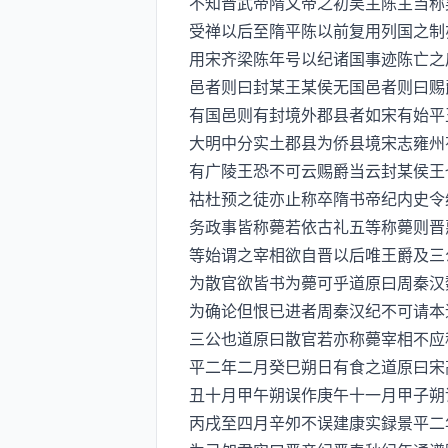
不知晋武帝隋文帝之初吴主陈主当称
受禅以后至隋平陈以前复用列国之制
用宋齐梁陈年号以纪诸国事迹陈亡之
邑者则曰封某王某侯无国邑者则曰赐
有国邑则有封境外郡县者如宋有始平
大明中分实土郡县为侨县境宋志雍州
有广陵王恐不可云赐爵当云封某侯王
祜杜预之徒亦止称卒隋书帝纪内史令
务政事皆称薨若依古礼五等称薨则晋
等始谓之宰相欲自晋以后唯王爵及三
为散官欲皆书为薨可乎道原曰周秦汉
为确论但恨已进者周秦汉纪不可请本
三公也道原曰散官若亦称薨宰相不应
平二年二月癸巳朔日有食之道原曰宋
丑十月甲午朔误作庚午十一月甲子朔
丙戌至四月辛夘不误建康实録景平二