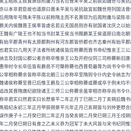
吴主皓陈主叔寳萧琮附庸为当名否晋未平吴之前欲如魏世与吴抗
亦以本非君臣故也道原曰晋未平吴与吴抗敌宜如魏世用列国法晋
后用隋年号隋未平陈以前称隋主而不名萧琮为后周附庸与梁陈非
爵关内侯魏晋王侯率皆虚名若云无国邑则亦有就国者沈庆之以始
王魏有广陵王也不知当书封某王侯当书赐爵某王侯道原曰南北朝
有始平郡青州有太原郡荆州有河东郡皆侨郡也齐志秦州有始平郡
也君实曰凢用天子法者所统诸侯皆应称薨而晋书帝纪惟亲王三公
纳言及封国公郡公者亦称卒惟亲王公及开府仪同三司称薨新旧唐
惠帝时令长卒伍皆有爵邑不可槩称薨也西晋荀朂等为尚书令中书
公宰相称薨余皆称卒南北朝三公亦称卒至隋则令仆内史令纳言为
魏诸侯称薨至晋已后惟王爵及三公宰相称薨或薨或卒于例未均不
追改其晋隋唐纪欲除诸王三师三公称薨余虽宰相亦称卒尚书令仆
称卒君实曰然君实曰长厯景平二年正月丁巳朔二月丁亥朔后魏书
髙祖纪永初三年正月甲辰朔景平元年正月己亥朔皆与刘仲更厯合
误作庚子十二月癸巳则二年正月当癸亥朔二月癸巳朔三月壬戌朔
年二月癸巳朔日有食之乙未义恭为冠军丁未大风皆与宋书纪同惟