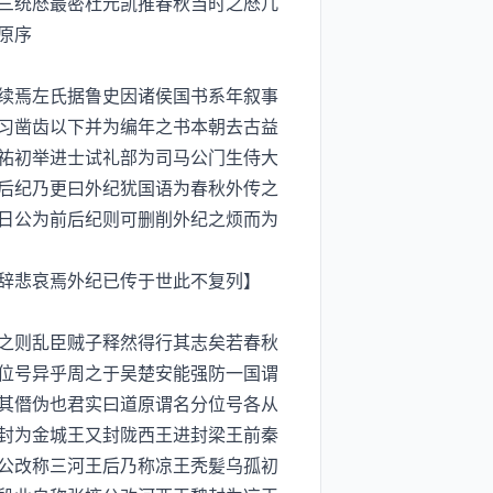
三统厯最密杜元凯推春秋当时之厯凢
原序
续焉左氏据鲁史因诸侯国书系年叙事
习凿齿以下并为编年之书本朝去古益
祐初举进士试礼部为司马公门生侍大
后纪乃更曰外纪犹国语为春秋外传之
日公为前后纪则可删削外纪之烦而为
辞悲哀焉外纪已传于世此不复列】
之则乱臣贼子释然得行其志矣若春秋
位号异乎周之于吴楚安能强防一国谓
其僭伪也君实曰道原谓名分位号各从
封为金城王又封陇西王进封梁王前秦
公改称三河王后乃称凉王秃髪乌孤初