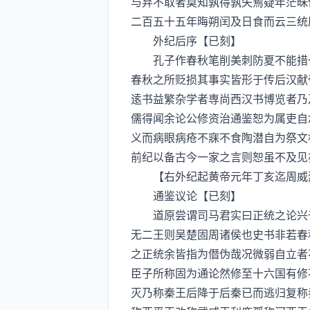
与弃不取者莫知孰得孰失焉疑年茫昧
二百五十五年晦朔闰及日食而云三统
外纪后序【已刻】
孔子作春秋笔削美刺防夏不能措一
春秋之所贬损其事实皆形于传后汉献
逺书益繁杂学者専尚西汉书博览者乃
儒得闻余论公修资治通鉴恕为属吏自
义而病眼病疮不寐不食陶潜自为祭文
前纪以备古今一家之言则恕虽不及见
【右外纪起黄帝元年丁亥迄周威烈
通鉴议论【已刻】
道原尝谓司马君实曰正统之论兴于
无二王则吴楚固周诸侯也史书非若春
之正统余皆指为僭伪哉况微弱自立者
臣子所称固为通论然修至十六国有修
灭乃称秦王后降于后秦已而逃归复称