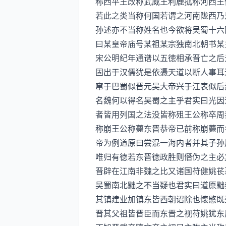
称西平王改称武威王利鹿孤称河西王
若此之类当称何国若谓之河南陇西乃
孙述亦不当称姓名也今欲将吴蜀十六
曰某皇帝庙号某祖某宗独南北朝书某
宋公明纪年通谱以五徳相承晋亡之后
固出于汉儒犹是依慿天道以断人事耳
窜于巴蜀似晋元吴大帝兴于江表似后
名魏何以得名吴蜀之主乎君实曰光因
者皆用列国之法没皆称殂王公称卒周
称崩王公称薨东晋恭帝已前称崩薨而
帝为例道原曰尝混一海内者并其子孙
唯归有徳若东晋徳政胜则僭伪之主必
晋辟在江南非魏之比又诸国苻健姚苌
吴蜀南北黜之不当疑也君实曰道原黜
其镇建业加镇东皆西朝诏除也懐愍既
晋其父祖皆晋臣而东晋之视苻姚犹东