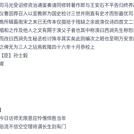
司马光受诏修资治通鉴奏请同修转著作郎与王安石不平告归终养
仪曹因荐召入以宣教郎为国史检讨三世并刚直有史才而恕最优司
髙所辑葢南宋之末已无传本仅掇拾于残缺之余故涣仅诗四首文二
唱和之作及他人之文有闗于涣父子者也其中称涣曰西涧先生称恕
而改曰西涧先生秘丞检讨殊非其实矣此则编次之陋也至明万安贪
之俾无为三人之玷焉乾隆四十六年十月恭校上
【臣】孙士毅
墀
】
日访师无限意应怜憔悴胜当年
流不信空空理将谓长生别有门