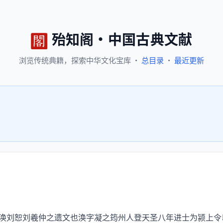
殆知阁
·
中国古典文献
浏览
传统典籍，
探索
中华文化宝库
·
总目录
·
最近更新
刘恕刘羲仲之遗文也涣字凝之筠州人登天圣八年进士为颍上令