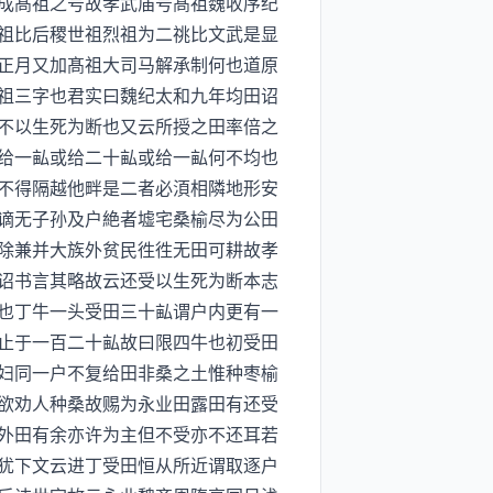
成髙祖之号故孝武庙号髙祖魏收序纪
祖比后稷世祖烈祖为二祧比文武是显
正月又加髙祖大司马解承制何也道原
祖三字也君实曰魏纪太和九年均田诏
不以生死为断也又云所授之田率倍之
给一畆或给二十畆或给一畆何不均也
不得隔越他畔是二者必湏相隣地形安
谪无子孙及户絶者墟宅桑榆尽为公田
除兼并大族外贫民徃徃无田可耕故孝
诏书言其略故云还受以生死为断本志
也丁牛一头受田三十畆谓户内更有一
止于一百二十畆故曰限四牛也初受田
妇同一户不复给田非桑之土惟种枣榆
欲劝人种桑故赐为永业田露田有还受
外田有余亦许为主但不受亦不还耳若
犹下文云进丁受田恒从所近谓取逐户