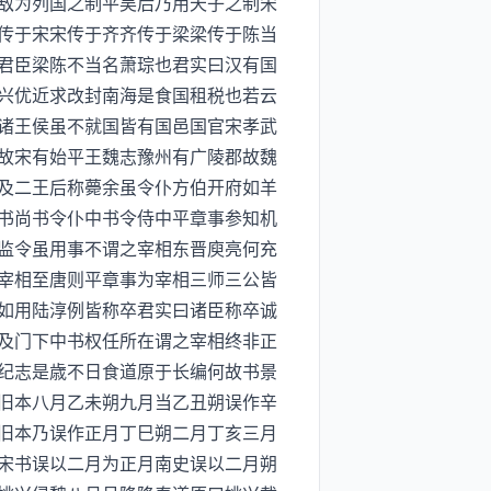
敌为列国之制平吴后乃用天子之制宋
传于宋宋传于齐齐传于梁梁传于陈当
君臣梁陈不当名萧琮也君实曰汉有国
兴优近求改封南海是食国租税也若云
诸王侯虽不就国皆有国邑国官宋孝武
故宋有始平王魏志豫州有广陵郡故魏
及二王后称薨余虽令仆方伯开府如羊
书尚书令仆中书令侍中平章事参知机
监令虽用事不谓之宰相东晋庾亮何充
宰相至唐则平章事为宰相三师三公皆
如用陆淳例皆称卒君实曰诸臣称卒诚
及门下中书权任所在谓之宰相终非正
纪志是歳不日食道原于长编何故书景
旧本八月乙未朔九月当乙丑朔误作辛
旧本乃误作正月丁巳朔二月丁亥三月
宋书误以二月为正月南史误以二月朔