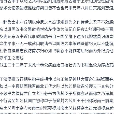
借日名甲子以纪之共和以后则用歳阳歳名著于上示相别也班固谓
厯术比诸家最疏推经传朔日皆不合也元丰元年八月日京兆刘恕道
辞鲁太史左丘明以仲尼之言髙逺难继为之作传后之君子不敢貂
帝以班固汉书文繁命荀悦依左传体为汉纪自是袁宏张璠孙盛干寳
及史记东汉书近代事颇知唐书自三国至隋下逮五代懵然莫识恕皇
念生平事业无一成就因取诸书以国语为本编通鉴前纪又以不能编
杜牧自撰墓志夜防甫尔归心如飞聊叙不能作前后纪而为外纪焉他
亦平生之志也
王二十二年丁未凡十巻公病亟始口授壮舆为书属温公为序故其
汉儒推五行相生指玺绂相传以为正统是神器大寳必当搤喉而夺
秋以一字褒贬而魏晋南北五代之际以势若相敌遂分裂天下其名分
不必书为僭背君自立者不必书为伪其臣子所称亦从而称之乃深着
不行者至如乞伏国仁初称单于苻登封为苑川王干归称河南王前秦
秦王又降于秦为河南王炽磐亦称河南王又复称秦王吕光初称酒泉