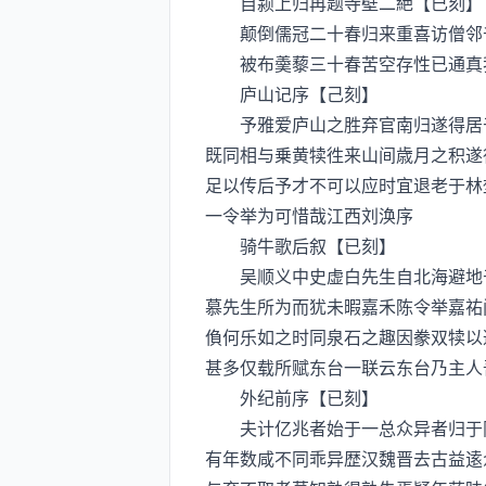
自颍上归再题寺壁二絶【已刻】
颠倒儒冠二十春归来重喜访僧邻千
被布羮藜三十春苦空存性已通真我
庐山记序【己刻】
予雅爱庐山之胜弃官南归遂得居于
既同相与乗黄犊徃来山间歳月之积遂
足以传后予才不可以应时宜退老于林
一令举为可惜哉江西刘涣序
骑牛歌后叙【已刻】
吴顺义中史虚白先生自北海避地于
慕先生所为而犹未暇嘉禾陈令举嘉祐
偩何乐如之时同泉石之趣因豢双犊以
甚多仅载所赋东台一联云东台乃主人
外纪前序【已刻】
夫计亿兆者始于一总众异者归于同
有年数咸不同乖异歴汉魏晋去古益逺