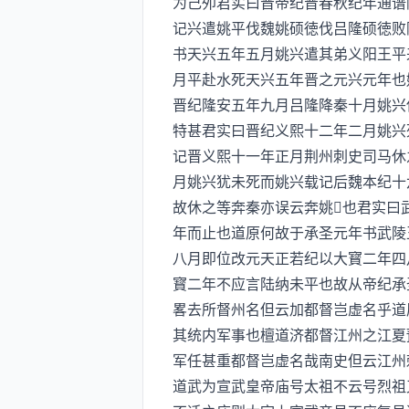
为己夘君实曰晋帝纪晋春秋纪年通谱
记兴遣姚平伐魏姚硕徳伐吕隆硕徳败
书天兴五年五月姚兴遣其弟义阳王平
月平赴水死天兴五年晋之元兴元年也
晋纪隆安五年九月吕隆降秦十月姚兴
特甚君实曰晋纪义熙十二年二月姚兴
记晋义熙十一年正月荆州刺史司马休
月姚兴犹未死而姚兴载记后魏本纪十
故休之等奔秦亦误云奔姚也君实曰
年而止也道原何故于承圣元年书武陵
八月即位改元天正若纪以大寳二年四
寳二年不应言陆纳未平也故从帝纪承
畧去所督州名但云加都督岂虚名乎道
其统内军事也檀道济都督江州之江夏
军任甚重都督岂虚名哉南史但云江州
道武为宣武皇帝庙号太祖不云号烈祖