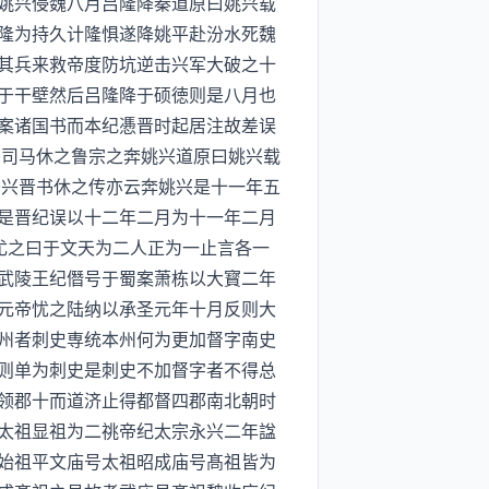
姚兴侵魏八月吕隆降秦道原曰姚兴载
隆为持久计隆惧遂降姚平赴汾水死魏
其兵来救帝度防坑逆击兴军大破之十
于干壁然后吕隆降于硕徳则是八月也
案诸国书而本纪慿晋时起居注故差误
书司马休之鲁宗之奔姚兴道原曰姚兴载
于兴晋书休之传亦云奔姚兴是十一年五
是晋纪误以十二年二月为十一年二月
尤之曰于文天为二人正为一止言各一
武陵王纪僭号于蜀案萧栋以大寳二年
元帝忧之陆纳以承圣元年十月反则大
州者刺史専统本州何为更加督字南史
则单为刺史是刺史不加督字者不得总
领郡十而道济止得都督四郡南北朝时
太祖显祖为二祧帝纪太宗永兴二年諡
始祖平文庙号太祖昭成庙号髙祖皆为