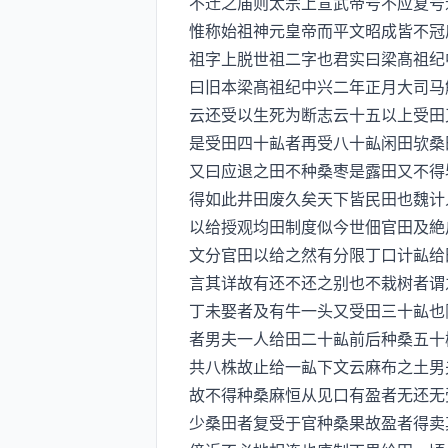
不迁之庙则太宗上宣武帝号不应复号
惟称始祖神元皇帝而平文昭成皆不冠
祖字上脱世祖二字也君实曰梁髙祖纪
曰旧本梁髙祖纪中兴二年正月大司马
云还受以生死为断志云十五以上受田
是受田四十畆者再受八十畆闲田欤桑
又曰应退之田不种桑枣是露田又不得
得如此井田废久矣天下皆民田也魏计
以给授观均田制度似今世佃官田及絶
文分官田以给之然有分限丁口计畆给
言其详故有还不还之别也不栽树者谓
丁未娶者及有牛一头又受田三十畆也
者男夫一人给田二十畆前后种桑五十
共八株故止给一畆下文云麻布之土男
故不得种桑麻恒从见口有盈者无还无
少桑田者复受于官种桑果故盈者得卖