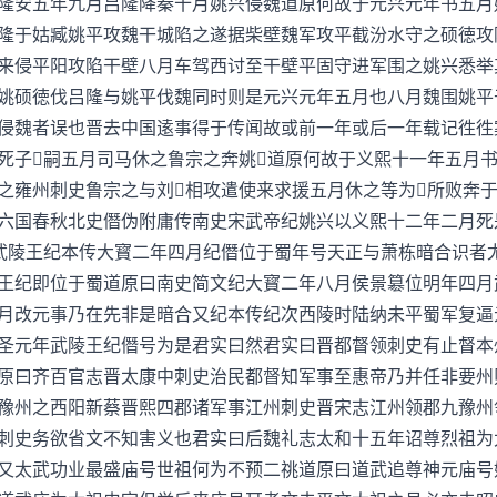
隆安五年九月吕隆降秦十月姚兴侵魏道原何故于元兴元年书五月
隆于姑臧姚平攻魏干城陷之遂据柴壁魏军攻平截汾水守之硕徳攻
来侵平阳攻陷干壁八月车驾西讨至干壁平固守进军围之姚兴悉举
姚硕徳伐吕隆与姚平伐魏同时则是元兴元年五月也八月魏围姚平
侵魏者误也晋去中国逺事得于传闻故或前一年或后一年载记徃徃
死子嗣五月司马休之鲁宗之奔姚道原何故于义熙十一年五月
之雍州刺史鲁宗之与刘相攻遣使来求援五月休之等为所败奔
六国春秋北史僭伪附庸传南史宋武帝纪姚兴以义熙十二年二月死
武陵王纪本传大寳二年四月纪僭位于蜀年号天正与萧栋暗合识者
王纪即位于蜀道原曰南史简文纪大寳二年八月侯景簒位明年四月
月改元事乃在先非是暗合又纪本传纪次西陵时陆纳未平蜀军复逼
圣元年武陵王纪僭号为是君实曰然君实曰晋都督领刺史有止督本
原曰齐百官志晋太康中刺史治民都督知军事至惠帝乃并任非要州
豫州之西阳新蔡晋熙四郡诸军事江州刺史晋宋志江州领郡九豫州
刺史务欲省文不知害义也君实曰后魏礼志太和十五年诏尊烈祖为
又太武功业最盛庙号世祖何为不预二祧道原曰道武追尊神元庙号