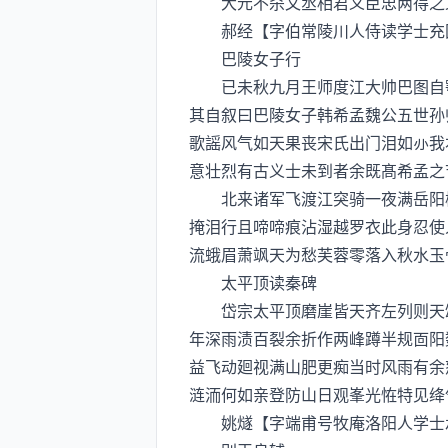
大元不杀文丞相君义臣忠两得之义
郝经【字伯常陵川人侍读学士充
巴陵女子行
已未秋九月王师度江大帅巴图自鄂
其自叙曰巴陵女子韩希孟魏公五世孙
歌謡风气如天果丧宋氏出门泪如我
意壮烈有古义士未到者余既髙希孟之
北来诸军飞渡江突骑一夜满岳阳楼
掩泪行且啼啼痕沾湿越罗衣此身忍使
流蛾眉萧飒天为愁芙蓉零落入秋水玉
太平顶读秦碑
岱宗太平顶磨崖皆天齐左列则天颂
年深雨渍百裂余折作两峰蹲半规靣阳
益飞动廻视满山肥更痴当时风雨有余
涟洏何如亲登防山日观峯光恠特见绛
姚燧【字端甫号牧庵洛阳人学士