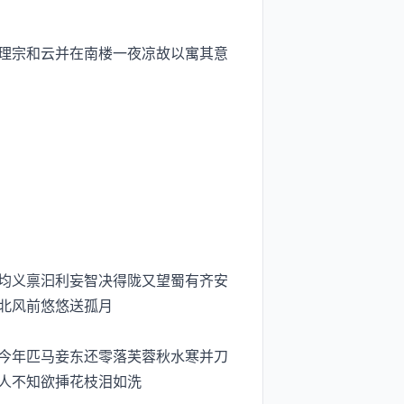
理宗和云并在南楼一夜凉故以寓其意
均义禀汩利妄智决得陇又望蜀有齐安
北风前悠悠送孤月
今年匹马妾东还零落芙蓉秋水寒并刀
人不知欲挿花枝泪如洗