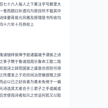
百七十六人每人之下畧注字号爵里大
一巻而题曰补遗均为原目所不载其中
诗体要蒋易元风雅及原理是书所收均
四十六年十月恭校上
隆请锓梓侯俾予叙诸篇端予谓侯之诗
之季子聘于鲁请观周乐鲁命工歌二南
茍观诗之辞而国家之盛衰亦庶防可得
之所遭发之于欢欣闲冶悲懐感慨之辞
而必以已之好尚者为善未免倚于一偏
元诗选其尤者合于三君子之手或臧或
后世使观诗者知元之世运何若又以取