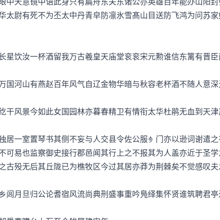
中天意镜中语此身只有扁舟东关东诸公亦英雄百年能办山阳封
华太尉有死不为丕太中丹青皁防凛氷雪髙山目送防飞鸿为问苏家
星饮汝一杯酒留我万古羲皇天庙堂衮衮宋元勲谁信东篱有晋臣
国河山有燕赵百年风气自辽金物华暗与秋容老杯酒不随人意深
干风景今如此女国园林亦暮春精卫有情衔太华杜鹃无血到天津
居一室置琴书其侧不妄与人交县令佐公服门亦以逊词谢遣之
不可易也监察御史接行郡邑闻其行上之不报其为人盖亦近于圣学
之古殁无后其丘陇已为樵牧区今过其居亦莽为荆棘矣不觉感叹夫
闾月旦归公论耆宿风流尚典刑盛事重吟鳬绎集怀贤谁筑聘君亭