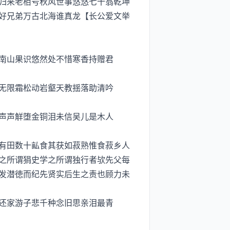
归来老栢号秋风世事悠悠七十翁乾坤
好兄弟万古北海谁真龙【长公爱文举
南山果识悠然处不惜寒香持赠君
无限霜松动岩壑天教揺落助清吟
声声觧堕金铜泪未信吴儿是木人
有田数十畆食其获如菽熟惟食菽乡人
之所谓狷史学之所谓独行者欤先父每
发潜徳而纪先贤实后生之责也顾力未
还家游子悲千种念旧思亲泪最青