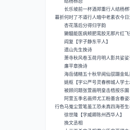
结杨桞怨
长乐坡前一杯酒郑重行人结杨桞可
暮折何时了不道行人暗中老素衣今日
杏花落后分得归字韵
獭髓能医病颊肥鸾胶无那片红飞残
阎复【字子静东平人】
遗山先生挽诗
萧寺秋风卷玉荷月明人影共娑娑谁
亷平章挽诗
海岳储精五十秋早闻仙驭蹑金虬梁
姚枢【字公严号灵春栁城人学士
被顾问题张萱画明皇击梧按乐圗
阿萱五季名画师尤工粉墨含春姿君
行色马嵬尘萱笔虽工恐未真四海苍生
徐世隆【字威卿陈州西华人】
挽文丞相