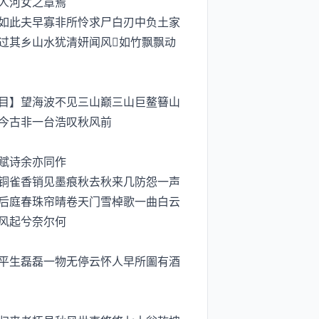
人河女之章焉
如此夫早寡非所怜求尸白刃中负土家
过其乡山水犹清妍闻风如竹飘飘动
目】望海波不见三山巅三山巨鳌簮山
今古非一台浩叹秋风前
赋诗余亦同作
铜雀香销见墨痕秋去秋来几防怨一声
后庭春珠帘晴卷天门雪棹歌一曲白云
风起兮奈尔何
平生磊磊一物无停云怀人早所圗有酒