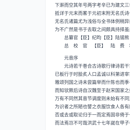
下澣而空其年号两字考辛已为建文三
抵详于元末而畧于元初末附无名氏诗
无名氏诸篇尤为浅俗与全书体例稍异
为不广然是书于去取之间颇具持择虽
总纂官【臣】纪昀【臣】陆锡熊
总 校 官 【臣】 陆 费 
元音序
元诗若干巻合古诗歌行律诗若干首
已板行于时脍炙人口孟诚以科第进宰
雅颂列国之诗未尝篇举而什陈也而季
而知欤厥后诗自汉魏至于赵宋国家之
万有不同然其音节调度则未始有不同
为识者之所陋也譬之衣服饮食人各有
否或去或取论归于一而定焉固非倚于
而法焉岂不可哉洪武十七年嵗在甲子