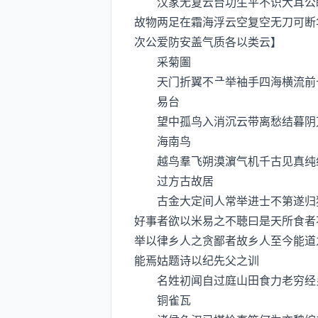
汉家无复云台功生平不识大耳公眼
故物两足在霜海浮云空复空无刀可断
次公爱防安盖气质各以类云】
采菊圗
天门折翼不举袖手四海横流前长
易台
望中孤鸟入消沉云带离愁结暮阴万
海南鸟
越鸟羣飞朔漠濵气机千古见真纯纥
过方古故居
古金大定间人常举进士不第遂归独
好事者欲以米易之不聴曰是天所食者
举以律乡人之贪鄙者故乡人至今能道
能焉姑题诗以纪先父之训
名姓初闻自过庭山田食力老穷经乡
铜雀瓦