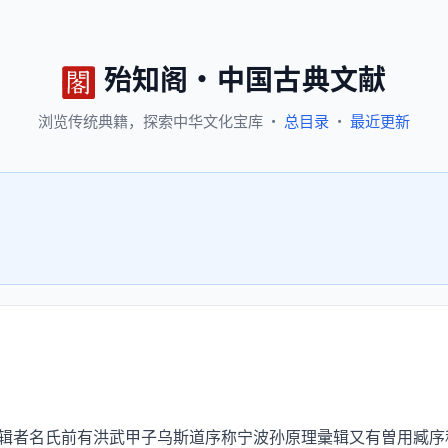
殆知阁
·
中国古典文献
浏览
传统典籍，
探索
中华文化宝库
·
总目录
·
最近更新
者名氏前有洪武甲子乌斯道序称宁波孙原理彚辑又有曽用臧序