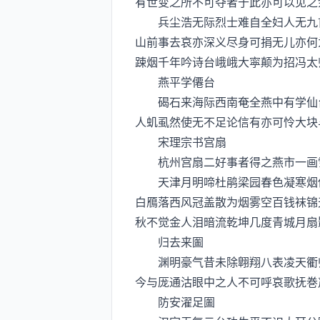
有世变之所不可夺者于此亦可以见之
兵尘浩无际烈士难自全妇人无九首
山前事去哀亦深义尽身可捐无儿亦何
踈烟千年吟诗台峨峨大寜颠为招冯太
燕平学僊台
碣石来海际西南奄全燕中有学仙台
人虮虱然使无不足论信有亦可怜大块
宋理宗书宫扇
杭州宫扇二好事者得之燕市一画雪
天津月明啼杜鹃梁园春色凝寒烟伤
白鴈落西风冠盖散为烟雾空百钱袜锦
秋不觉金人泪暗流乾坤几度青城月扇
归去来圗
渊明豪气昔未除翺翔八表凌天衢归
今与厐通沽眼中之人不可呼哀歌抚巻
防安濯足圗