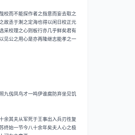
哉校而不能探作者之指意而妄去取之
之故丞于淛之定海也得以闲日校正元
选采校理之心则板行亦几乎鲜矣君有
以见公之用心是亦再隆继志能孝之一
照九仭凤鸟才一鸣伊谁腐防弃坐见饥
十余其夫从军死于王事出入兵刃徃复
苏终始一节今八十余年矣夫人心之极