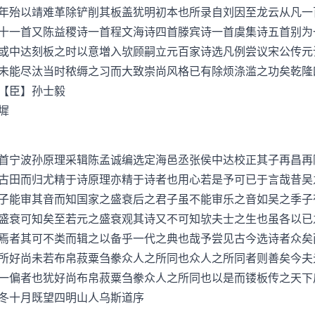
年殆以靖难革除铲削其板盖犹明初本也所录自刘因至龙云从凡一
十一首又陈益稷诗一首程文海诗四首滕宾诗一首虞集诗五首别为
或中达刻板之时以意増入欤顾嗣立元百家诗选凡例尝议宋公传元
未能尽汰当时秾缛之习而大致崇尚风格已有除烦涤滥之功矣乾隆
【臣】孙士毅
墀
宁波孙原理采辑陈孟诚编选定海邑丞张侯中达校正其子再昌再
古田而归尤精于诗原理亦精于诗者也用心若是予可已于言哉昔吴
子能审其音而知国家之盛衰后之君子虽不能审乐之音如吴之季子
盛衰可知矣至若元之盛衰观其诗又不可知欤夫士之生也虽各以已
焉者其可不类而辑之以备乎一代之典也哉予尝见古今选诗者众矣
所好尚未若布帛菽粟刍豢众人之所同也众人之所同者则善矣今夫
一偏者也犹好尚布帛菽粟刍豢众人之所同也以是而镂板传之天下
冬十月既望四明山人乌斯道序