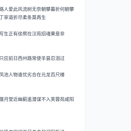
路人爱此风流树无奈朝攀暮折何朝攀
丁寜道折尽柔条莫再生
写生正有徐熈在汉苑招魂果是非
只应前日西州路常使羊昙忍泪过
凤池人物谁优劣合在元龙百尺楼
偃月堂近幽蓟逺潜谋不入芙蓉苑咸阳