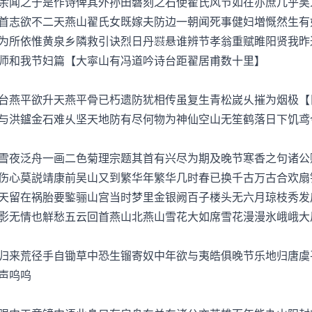
余闻之于是作诗俾其外孙田磐刻之石使翟氏风节如在亦庶几乎吴
志欲不二天燕山翟氏女既嫁夫防边一朝闻死事健妇増慨然生有
为所依惟黄泉乡隣救引诀烈日丹悬谁辨节孝翁重赋睢阳贤我昨
师和我节妇篇【大寜山有冯道吟诗台距翟居甫数十里】
燕平欲升天燕平骨已朽遗防犹相传虽复生青松嵗乆摧为烟极【
与洪鑪金石难乆坚天地防有尽何物为神仙空山无笙鹤落日下饥鸢
夜泛舟一画二色菊理宗题其首有兴尽为期及晚节寒香之句诸公
心莫説靖康前吴山又到繁华年繁华几时春已换千古万古合欢扇
天留在祸胎要鍳骊山宫当时梦里金银阙百子楼头无六月琼枝秀发
影无情也觧愁五云回首燕山北燕山雪花大如席雪花漫漫氷峨峨大
来荒径手自锄草中恐生镏寄奴中年欲与夷皓俱晚节乐地归唐虞
声呜呜