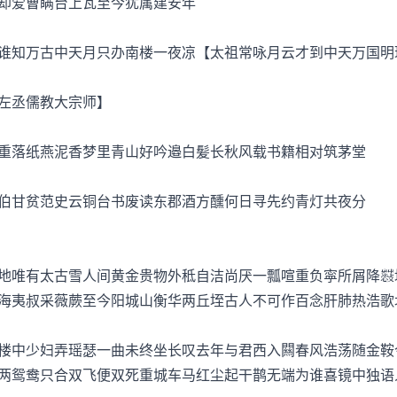
爱曹瞒台上瓦至今犹属建安年
知万古中天月只办南楼一夜凉【太祖常咏月云才到中天万国明
左丞儒教大宗师】
落纸燕泥香梦里青山好吟邉白髪长秋风载书籍相对筑茅堂
甘贫范史云铜台书废读东郡酒方醺何日寻先约青灯共夜分
唯有太古雪人间黄金贵物外秪自洁尚厌一瓢喧重负寜所屑降
海夷叔采薇蕨至今阳城山衡华两丘垤古人不可作百念肝肺热浩歌
中少妇弄瑶瑟一曲未终坐长叹去年与君西入闗春风浩荡随金鞍
两鸳鸯只合双飞便双死重城车马红尘起干鹊无端为谁喜镜中独语