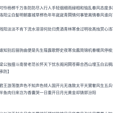
怜杨桞千万条防防尽入行人手轻烟细雨緑相和恼乱春风态度多
洛阳尘白髪明朝塞城草桞色年年嵗嵗青闗情何事管离情春风谁向
阳淡淡不肯下流水溶溶何处归煑酒青林寒食过明妆髙烛赏心违
知别后骊驹曲便是先生薤露歌野史夜寒虫蠧简锦机春暖凤停梭
公独擅斗南誉老范长怀天下忧东阁闲闗苍藓合西山埋玉白云稠
承防】
王游荡堕声色不知声色倾人国开元无逸致太平天寳奢风生五兵
半鱼肉归来岂为香囊哭一日重开日月光黄金却铸郭汾阳