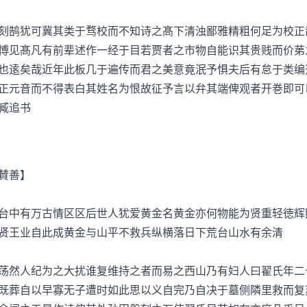
鹄犹可冀其类于骛校而不知诗之髙下清浊鄙雅精粗何足为校正
愽见髙凡有前辈述作一经于目若贾者之市物自能识其贵贱而价苐
也逺矣哉近年此板几于遍传而君之美意竟泯予惧夫后有怠于类编
正元音而不得表白其姓名为恨故征予言以弁其端俾观者开巻即可
臧追书
賛善】
中有万古情区区后世人犹爱黄金名黄金亦何物能为贤重轻徳辉
贤王业自此成黄金与山平不救兵纵横落日下荒台山水有余清
然人纪为之大扰谁复维持之者而易之西山乃有妇人曰翟氏年二
既葬自以早寡无子遭时如此思以义自完乃自决于墓侧隣里救而复