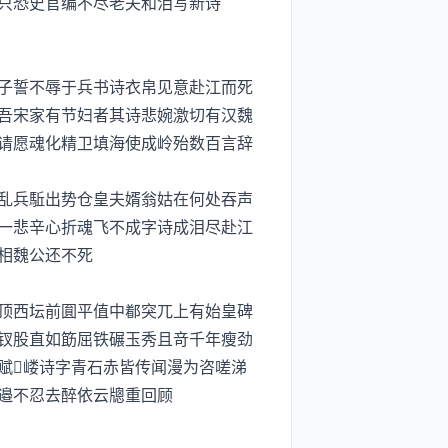
只恐史官编不尽老夫和泪写新诗
子誓不辱于兵书诗衣帛见意赴江而死
吾宋家有节妇者其诗悲婉激切有汉魏
请愿魂化精卫填海使成岭殆数百言辞
乱兵駈出势仓皇夫婿翁姑在何处吞声
一悲辛心折魂飞不成字诗成泪尽赴江
相魏公还不死
顶西坛前圎平值中突兀上有始皇碑
钗股直如筯屈铁碾玉秀且竒千年瘦劲
赋嵝诗字青石赤皆传闻漫为咨嗟涕
邉不忍去醉依云牕重回顾