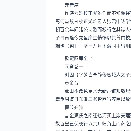
元音序
作诗为难校正尤难作而不知蹊径刻
焉何益故曰校正尤难邑人张君中达学
朝百余年间诸公诗歌而板行之其淑人
子曰再隆今充邑庠生惓惓以其尊甫校
端也【阙】 辛巳九月下澣同里曽用
钦定四库全书
元音巻一
刘因【字梦吉号静修容城人太子
黄金台
燕山不改色易水无新声谁知数尺台
鸢争周道日东渐二老皆西行养民以致
翟节妇诗
昔金源氏之南迁也河朔土崩天理荡
数百里昼伏夜行以其尸归负土而葬之