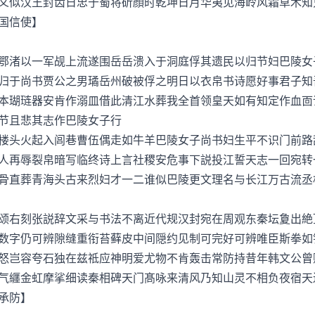
似汉王封齿日忠于蜀将斫顔时乾坤日月华夷见海岭风霜草木知
国信使】
渚以一军觇上流遂围岳岳溃入于洞庭俘其遗民以归节妇巴陵女
归于尚书贾公之男璚岳州破被俘之明日以衣帛书诗愿好事君子知
本瑚琏器安肯作溺皿借此清江水葬我全首领皇天如有知定作血靣
节且悲其志作巴陵女子行
头火起入闾巷曹伍偶走如牛羊巴陵女子尚书妇生平不识门前路
人再辱裂帛暗写临终诗上言社稷安危事下説投江誓天志一回宛转
骨直葬青海头古来烈妇才一二谁似巴陵更文理名与长江万古流丞
右刻张説辞文采与书法不离近代规汉封宛在周观东秦坛夐出絶
数字仍可辨隙缝重衔苔藓皮中间隠约见制可完好可辨唯臣斯拳如
怒岂容夸石独在兹祗应神明爱尤物不肯轰击常防持昔年韩文公曾
气纒金虹摩挲细读秦相碑天门髙咏来清风乃知山灵不相负夜宿天
承防】