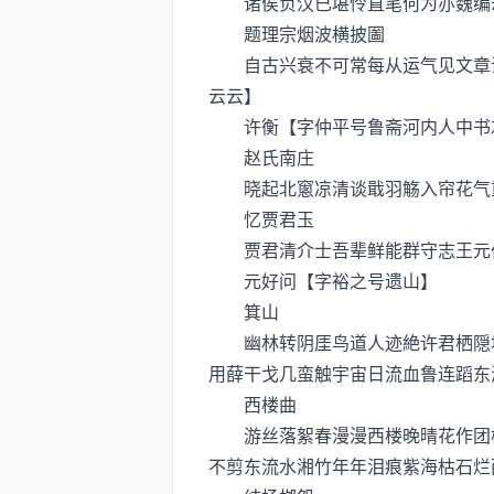
诸侯负汉已堪怜直笔何为亦魏编却
题理宗烟波横披圗
自古兴衰不可常每从运气见文章谁
云云】
许衡【字仲平号鲁斋河内人中书
赵氏南庄
晓起北窻凉清谈戢羽觞入帘花气重
忆贾君玉
贾君清介士吾辈鲜能群守志王元伯
元好问【字裕之号遗山】
箕山
幽林转阴厓鸟道人迹絶许君栖隠地
用薛干戈几蛮触宇宙日流血鲁连蹈东
西楼曲
游丝落絮春漫漫西楼晚晴花作团楼
不剪东流水湘竹年年泪痕紫海枯石烂