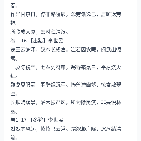
春。
作异甘泉日，停非路寝辰。念劳惭逸己，居旷返劳
神。
所欣成大厦，宏材伫渭滨。
卷1_16 【出猎】李世民
楚王云梦泽，汉帝长杨宫。岂若因农暇，阅武出轘
嵩。
三驱陈锐卒，七萃列材雄。寒野霜氛白，平原烧火
红。
雕戈夏服箭，羽骑绿沉弓。怖兽潜幽壑，惊禽散翠
空。
长烟晦落景，灌木振严风。所为除民瘼，非是悦林
丛。
卷1_17 【冬狩】李世民
烈烈寒风起，惨惨飞云浮。霜浓凝广隰，冰厚结清
流。