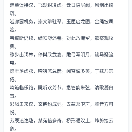
连薨遥接汉，飞观迥凌虚。云日隐层阙，风烟出绮
疏。
岩廊罢机务，崇文聊驻辇。玉匣启龙图，金绳披凤
篆。
韦编断仍续，缥帙舒还卷。对此乃淹留，欹案观坟
典。
移步出词林，停舆欣武宴。雕弓写明月，骏马疑流
电。
惊雁落虚弦，啼猿悲急箭。阅赏诚多美，于兹乃忘
倦。
鸣笳临乐馆，眺听欢芳节。急管韵朱弦，清歌凝白
雪。
彩凤肃来仪，玄鹤纷成列。去兹郑卫声，雅音方可
悦。
芳辰追逸趣，禁苑信多奇。桥形通汉上，峰势接云
危。