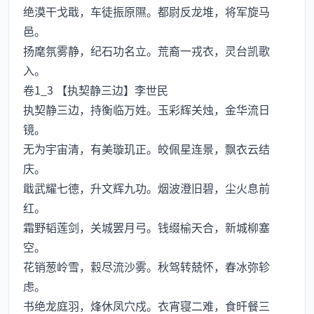
绝漠干戈戢，车徒振原隰。都尉反龙堆，将军旋马
邑。
扬麾氛雾静，纪石功名立。荒裔一戎衣，灵台凯歌
入。
卷1_3 【执契静三边】李世民
执契静三边，持衡临万姓。玉彩辉关烛，金华流日
镜。
无为宇宙清，有美璇玑正。皎佩星连景，飘衣云结
庆。
戢武耀七德，升文辉九功。烟波澄旧碧，尘火息前
红。
霜野韬莲剑，关城罢月弓。钱缀榆天合，新城柳塞
空。
花销葱岭雪，縠尽流沙雾。秋驾转兢怀，春冰弥轸
虑。
书绝龙庭羽，烽休凤穴戍。衣宵寝二难，食旰餐三