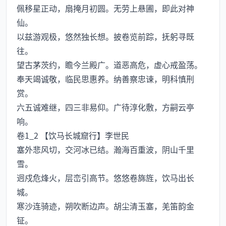
佩移星正动，扇掩月初圆。无劳上悬圃，即此对神
仙。
以兹游观极，悠然独长想。披卷览前踪，抚躬寻既
往。
望古茅茨约，瞻今兰殿广。道恶高危，虚心戒盈荡。
奉天竭诚敬，临民思惠养。纳善察忠谏，明科慎刑
赏。
六五诚难继，四三非易仰。广待淳化敷，方嗣云亭
响。
卷1_2 【饮马长城窟行】李世民
塞外悲风切，交河冰已结。瀚海百重波，阴山千里
雪。
迥戍危烽火，层峦引高节。悠悠卷旆旌，饮马出长
城。
寒沙连骑迹，朔吹断边声。胡尘清玉塞，羌笛韵金
钲。