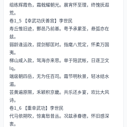
组练辉霞色，霜戟耀朝光。晨宵怀至理，终愧抚遐
荒。
卷1_5 【幸武功庆善宫】李世民
寿丘惟旧迹，酆邑乃前基。粤予承累圣，悬弧亦在
兹。
弱龄逢运改，提剑郁匡时。指麾八荒定，怀柔万国
夷。
梯山咸入款，驾海亦来思。单于陪武帐，日逐卫文
lq。
端扆朝四岳，无为任百司。霜节明秋景，轻冰结水
湄。
芸黄遍原隰，禾颖积京畿。共乐还乡宴，欢比大风
诗。
卷1_6 【重幸武功】李世民
代马依朔吹，惊禽愁昔丛。况兹承眷德，怀旧感深
衷。