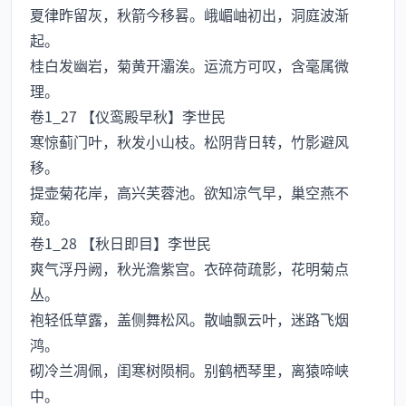
夏律昨留灰，秋箭今移晷。峨嵋岫初出，洞庭波渐
起。
桂白发幽岩，菊黄开灞涘。运流方可叹，含毫属微
理。
卷1_27 【仪鸾殿早秋】李世民
寒惊蓟门叶，秋发小山枝。松阴背日转，竹影避风
移。
提壶菊花岸，高兴芙蓉池。欲知凉气早，巢空燕不
窥。
卷1_28 【秋日即目】李世民
爽气浮丹阙，秋光澹紫宫。衣碎荷疏影，花明菊点
丛。
袍轻低草露，盖侧舞松风。散岫飘云叶，迷路飞烟
鸿。
砌冷兰凋佩，闺寒树陨桐。别鹤栖琴里，离猿啼峡
中。