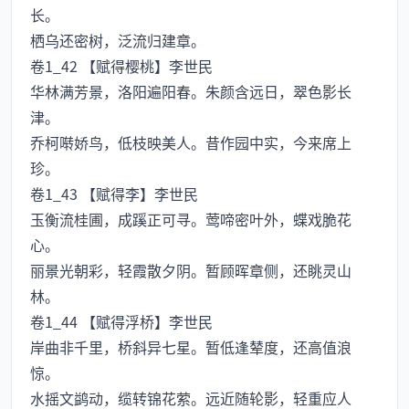
长。
栖乌还密树，泛流归建章。
卷1_42 【赋得樱桃】李世民
华林满芳景，洛阳遍阳春。朱颜含远日，翠色影长
津。
乔柯啭娇鸟，低枝映美人。昔作园中实，今来席上
珍。
卷1_43 【赋得李】李世民
玉衡流桂圃，成蹊正可寻。莺啼密叶外，蝶戏脆花
心。
丽景光朝彩，轻霞散夕阴。暂顾晖章侧，还眺灵山
林。
卷1_44 【赋得浮桥】李世民
岸曲非千里，桥斜异七星。暂低逢辇度，还高值浪
惊。
水摇文鹢动，缆转锦花萦。远近随轮影，轻重应人