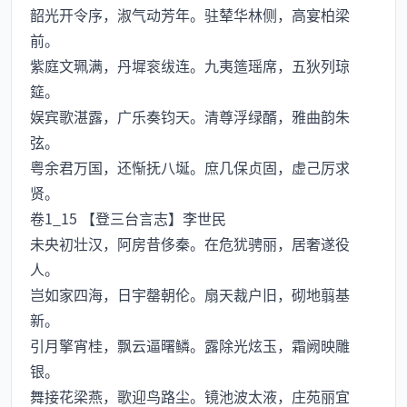
韶光开令序，淑气动芳年。驻辇华林侧，高宴柏梁
前。
紫庭文珮满，丹墀衮绂连。九夷簉瑶席，五狄列琼
筵。
娱宾歌湛露，广乐奏钧天。清尊浮绿醑，雅曲韵朱
弦。
粤余君万国，还惭抚八埏。庶几保贞固，虚己厉求
贤。
卷1_15 【登三台言志】李世民
未央初壮汉，阿房昔侈秦。在危犹骋丽，居奢遂役
人。
岂如家四海，日宇罄朝伦。扇天裁户旧，砌地翦基
新。
引月擎宵桂，飘云逼曙鳞。露除光炫玉，霜阙映雕
银。
舞接花梁燕，歌迎鸟路尘。镜池波太液，庄苑丽宜