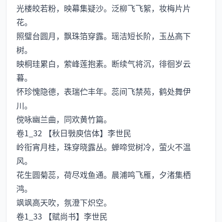
光楼皎若粉，映幕集疑沙。泛柳飞飞絮，妆梅片片
花。
照璧台圆月，飘珠箔穿露。瑶洁短长阶，玉丛高下
树。
映桐珪累白，萦峰莲抱素。断续气将沉，徘徊岁云
暮。
怀珍愧隐德，表瑞伫丰年。蕊间飞禁苑，鹤处舞伊
川。
傥咏幽兰曲，同欢黄竹篇。
卷1_32 【秋日斅庾信体】李世民
岭衔宵月桂，珠穿晓露丛。蝉啼觉树冷，萤火不温
风。
花生圆菊蕊，荷尽戏鱼通。晨浦鸣飞雁，夕渚集栖
鸿。
飒飒高天吹，氛澄下炽空。
卷1_33 【赋尚书】李世民