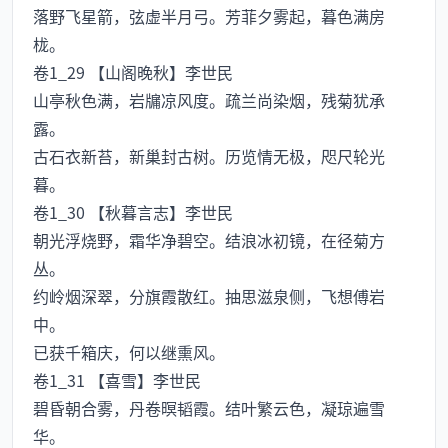
落野飞星箭，弦虚半月弓。芳菲夕雾起，暮色满房
栊。
卷1_29 【山阁晚秋】李世民
山亭秋色满，岩牖凉风度。疏兰尚染烟，残菊犹承
露。
古石衣新苔，新巢封古树。历览情无极，咫尺轮光
暮。
卷1_30 【秋暮言志】李世民
朝光浮烧野，霜华净碧空。结浪冰初镜，在径菊方
丛。
约岭烟深翠，分旗霞散红。抽思滋泉侧，飞想傅岩
中。
已获千箱庆，何以继熏风。
卷1_31 【喜雪】李世民
碧昏朝合雾，丹卷暝韬霞。结叶繁云色，凝琼遍雪
华。