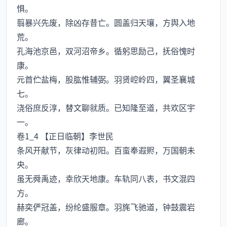
惧。
翦暴兴先废，除凶存昔亡。圆盖归天壤，方舆入地
荒。
孔海池京邑，双河沼帝乡。循躬思励己，抚俗愧时
康。
元首伫盐梅，股肱惟辅弼。羽贤崆岭四，翼圣襄城
七。
浇俗庶反淳，替文聊就质。已知隆至道，共欢区宇
一。
卷1_4 【正日临朝】李世民
条风开献节，灰律动初阳。百蛮奉遐赆，万国朝未
央。
虽无舜禹迹，幸欣天地康。车轨同八表，书文混四
方。
赫奕俨冠盖，纷纶盛服章。羽旄飞驰道，钟鼓震岩
廊。