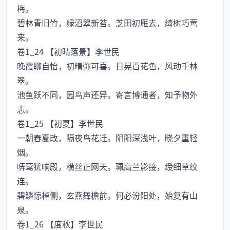
梅。
碧林青旧竹，绿沼翠新苔。芝田初雁去，绮树巧莺
来。
卷1_24 【初晴落景】李世民
晚霞聊自怡，初晴弥可喜。日晃百花色，风动千林
翠。
池鱼跃不同，园鸟声还异。寄言博通者，知予物外
志。
卷1_25 【初夏】李世民
一朝春夏改，隔夜鸟花迁。阴阳深浅叶，晓夕重轻
烟。
哢莺犹响殿，横丝正网天。珮高兰影接，绶细草纹
连。
碧鳞惊棹侧，玄燕舞檐前。何必汾阳处，始复有山
泉。
卷1_26 【度秋】李世民