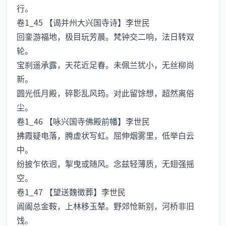
行。
卷1_45 【谒并州大兴国寺诗】李世民
回銮游福地，极目玩芳晨。梵钟交二响，法日转双
轮。
宝刹遥承露，天花近足春。未佩兰犹小，无丝柳尚
新。
圆光低月殿，碎影乱风筠。对此留馀想，超然离俗
尘。
卷1_46 【咏兴国寺佛殿前幡】李世民
拂霞疑电落，腾虚状写虹。屈伸烟雾里，低举白云
中。
纷披乍依迥，掣曳或随风。念兹轻薄质，无翅强摇
空。
卷1_47 【望送魏徵葬】李世民
阊阖总金鞍，上林移玉辇。野郊怆新别，河桥非旧
饯。