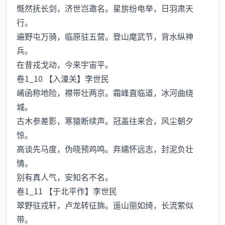
慨然抚长剑，济世岂邀名。星旂纷电举，日羽肃天
行。
遍野屯万骑，临原驻五营。登山麾武节，背水纵神
兵。
在昔戎戈动，今来宇宙平。
卷1_10 【入潼关】李世民
崤函称地险，襟带壮两京。霜峰直临道，冰河曲绕
城。
古木参差影，寒猿断续声。冠盖往来合，风尘朝夕
惊。
高谈先马度，伪晓预鸡鸣。弃繻怀远志，封泥负壮
情。
别有真人气，安知名不名。
卷1_11 【于北平作】李世民
翠野驻戎轩，卢龙转征旆。遥山丽如绮，长流萦似
带。