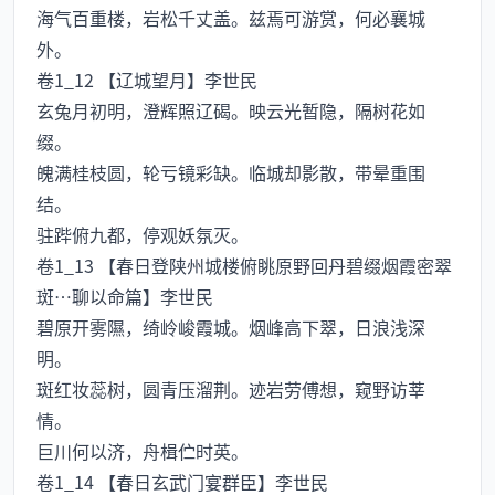
海气百重楼，岩松千丈盖。兹焉可游赏，何必襄城
外。
卷1_12 【辽城望月】李世民
玄兔月初明，澄辉照辽碣。映云光暂隐，隔树花如
缀。
魄满桂枝圆，轮亏镜彩缺。临城却影散，带晕重围
结。
驻跸俯九都，停观妖氛灭。
卷1_13 【春日登陕州城楼俯眺原野回丹碧缀烟霞密翠
斑…聊以命篇】李世民
碧原开雾隰，绮岭峻霞城。烟峰高下翠，日浪浅深
明。
斑红妆蕊树，圆青压溜荆。迹岩劳傅想，窥野访莘
情。
巨川何以济，舟楫伫时英。
卷1_14 【春日玄武门宴群臣】李世民