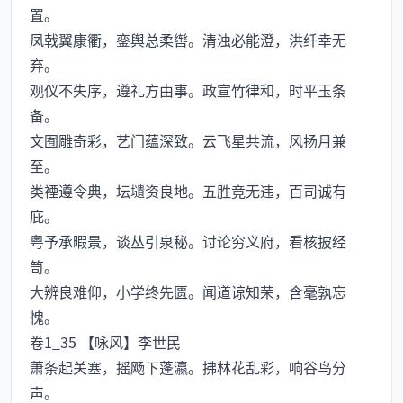
置。
凤戟翼康衢，銮舆总柔辔。清浊必能澄，洪纤幸无
弃。
观仪不失序，遵礼方由事。政宣竹律和，时平玉条
备。
文囿雕奇彩，艺门蕴深致。云飞星共流，风扬月兼
至。
类禋遵令典，坛壝资良地。五胜竟无违，百司诚有
庇。
粤予承暇景，谈丛引泉秘。讨论穷义府，看核披经
笥。
大辨良难仰，小学终先匮。闻道谅知荣，含毫孰忘
愧。
卷1_35 【咏风】李世民
萧条起关塞，摇飏下蓬瀛。拂林花乱彩，响谷鸟分
声。