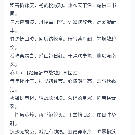
积善忻馀庆，畅武悦成功。垂衣天下治，端拱车书
同。
白水巡前迹，丹陵幸旧宫。列筵欢故老，高宴聚新
丰。
驻跸抚田畯，回舆访牧童。瑞气萦丹阙，祥烟散碧
空。
孤屿含霜白，遥山带日红。于焉欢击筑，聊以咏南
风。
卷1_7 【经破薛举战地】李世民
昔年怀壮气，提戈初仗节。心随朗日高，志与秋霜
洁。
移锋惊电起，转战长河决。营碎落星沉，阵卷横云
裂。
一挥氛沴静，再举鲸鲵灭。于兹俯旧原，属目驻华
轩。
沉沙无故迹，减灶有残痕。浪霞穿水净，峰雾抱莲