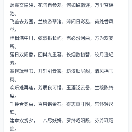
烟霞交隐映，花鸟自参差。何如肆辙迹，万里赏瑶
池。
飞盖去芳园，兰桡游翠渚。萍间日彩乱，荷处香风
举。
桂楫满中川，弦歌振长屿。岂必汾河曲，方为欢宴
所。
落日双阙昏，回舆九重暮。长烟散初碧，皎月澄轻
素。
搴幌玩琴书，开轩引云雾。斜汉耿层阁，清风摇玉
树。
欢乐难再逢，芳辰良可惜。玉酒泛云罍，兰殽陈绮
席。
千钟合尧禹，百兽谐金石。得志重寸阴，忘怀轻尺
璧。
建章欢赏夕，二八尽妖妍。罗绮昭阳殿，芬芳玳瑁
筵。