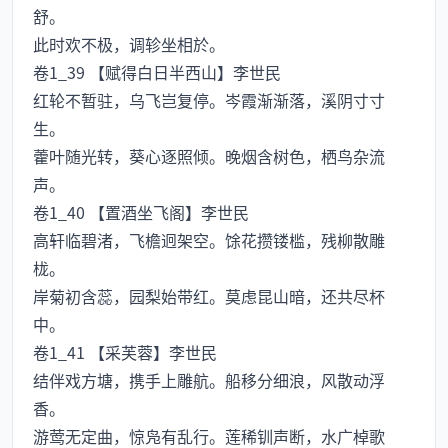
舒。
此时欢不极，调轸坐相於。
卷1_39 【赋得白日半西山】李世民
红轮不暂驻，乌飞岂复停。岑霞渐渐落，溪阴寸寸
生。
藿叶随光转，葵心逐照倾。晚烟含树色，栖鸟杂流
声。
卷1_40 【置酒坐飞阁】李世民
高轩临碧渚，飞檐迥架空。馀花攒镂槛，残柳散雕
栊。
岸菊初含蕊，园梨始带红。莫虑昆山暗，还共尽杯
中。
卷1_41 【采芙蓉】李世民
结伴戏方塘，携手上雕航。船移分细浪，风散动浮
香。
游莺无定曲，惊凫有乱行。莲稀钏声断，水广棹歌