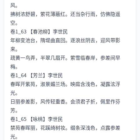
风。
拂树浓舒碧，萦花薄蔽红。还当杂行雨，仿佛隐遥
空。
卷1_63 【春池柳】李世民
年柳变池台，隋堤曲直回。逐浪丝阴去，迎风带影
来。
疏黄一鸟弄，半翠几眉开。萦雪临春岸，参差间早
梅。
卷1_64 【芳兰】李世民
春晖开紫苑，淑景媚兰场。映庭含浅色，凝露泫浮
光。
日丽参差影，风传轻重香。会须君子折，佩里作芬
芳。
卷1_65 【咏桃】李世民
禁苑春晖丽，花蹊绮树妆。缀条深浅色，点露参差
光。