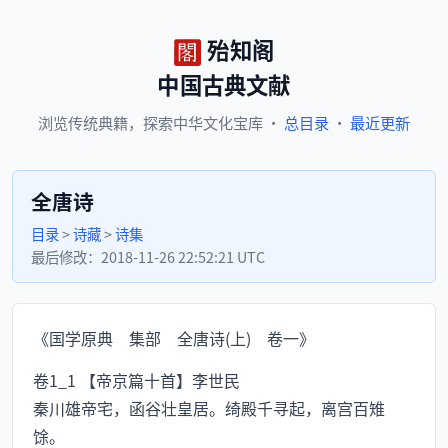
殆知阁
中国古典文献
浏览
传统典籍，
探索
中华文化宝库
·
总目录
·
最近更新
全唐诗
目录
>
诗藏
>
诗集
最后修改：
2018-11-26 22:52:21 UTC
《国学原典 集部 全唐诗(上) 卷一》
卷1_1 【帝京篇十首】李世民
秦川雄帝宅，函谷壮皇居。绮殿千寻起，离宫百雉
馀。