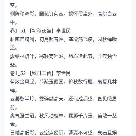
空。
侧阵移鸿影，圆花钉菊丛。摅怀俗尘外，高眺白云
中。
卷1_51 【初秋夜坐】李世民
斜廊连绮阁，初月照宵帏。塞冷鸿飞疾，园秋蝉噪
迟。
露结林疏叶，寒轻菊吐滋。愁心逢此节，长叹独含
悲。
卷1_52 【秋日二首】李世民
菊散金风起，荷疏玉露圆。将秋数行雁，离夏几林
蝉。
云凝愁半岭，霞碎缬高天。还似成都望，直见峨眉
前。
爽气澄兰沼，秋风动桂林。露凝千片玉，菊散一丛
金。
日岫高低影，云空点缀阴。蓬瀛不可望，泉石且娱