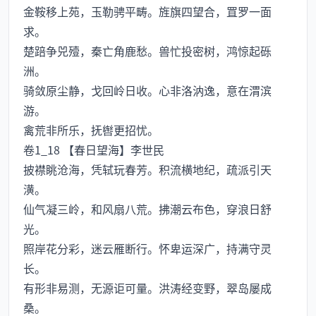
金鞍移上苑，玉勒骋平畴。旌旗四望合，罝罗一面
求。
楚踣争兕殪，秦亡角鹿愁。兽忙投密树，鸿惊起砾
洲。
骑敛原尘静，戈回岭日收。心非洛汭逸，意在渭滨
游。
禽荒非所乐，抚辔更招忧。
卷1_18 【春日望海】李世民
披襟眺沧海，凭轼玩春芳。积流横地纪，疏派引天
潢。
仙气凝三岭，和风扇八荒。拂潮云布色，穿浪日舒
光。
照岸花分彩，迷云雁断行。怀卑运深广，持满守灵
长。
有形非易测，无源讵可量。洪涛经变野，翠岛屡成
桑。