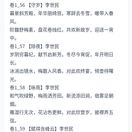
卷1_56 【守岁】李世民
暮景斜芳殿，年华丽绮宫。寒辞去冬雪，暖带入春
风。
阶馥舒梅素，盘花卷烛红。共欢新故岁，迎送一宵
中。
卷1_57 【除夜】李世民
岁阴穷暮纪，献节启新芳。冬尽今宵促，年开明日
长。
冰消出镜水，梅散入风香。对此欢终宴，倾壶待曙
光。
卷1_58 【咏雨】李世民
和气吹绿野，梅雨洒芳田。新流添旧涧，宿雾足朝
烟。
雁湿行无次，花沾色更鲜。对此欣登岁，披襟弄五
弦。
卷1_59 【赋得含峰云】李世民