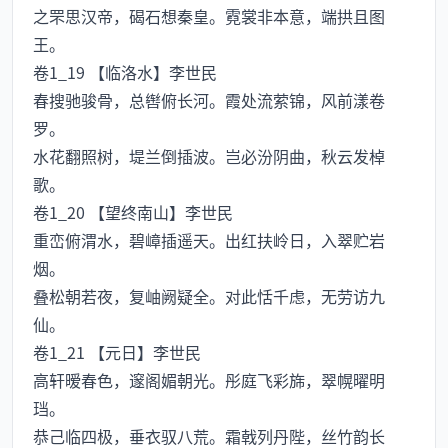
之罘思汉帝，碣石想秦皇。霓裳非本意，端拱且图
王。
卷1_19 【临洛水】李世民
春搜驰骏骨，总辔俯长河。霞处流萦锦，风前漾卷
罗。
水花翻照树，堤兰倒插波。岂必汾阴曲，秋云发棹
歌。
卷1_20 【望终南山】李世民
重峦俯渭水，碧嶂插遥天。出红扶岭日，入翠贮岩
烟。
叠松朝若夜，复岫阙疑全。对此恬千虑，无劳访九
仙。
卷1_21 【元日】李世民
高轩暧春色，邃阁媚朝光。彤庭飞彩旆，翠幌曜明
珰。
恭己临四极，垂衣驭八荒。霜戟列丹陛，丝竹韵长