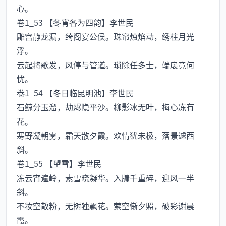
心。
卷1_53 【冬宵各为四韵】李世民
雕宫静龙漏，绮阁宴公侯。珠帘烛焰动，绣柱月光
浮。
云起将歌发，风停与管遒。琐除任多士，端扆竟何
忧。
卷1_54 【冬日临昆明池】李世民
石鲸分玉溜，劫烬隐平沙。柳影冰无叶，梅心冻有
花。
寒野凝朝雾，霜天散夕霞。欢情犹未极，落景遽西
斜。
卷1_55 【望雪】李世民
冻云宵遍岭，素雪晓凝华。入牖千重碎，迎风一半
斜。
不妆空散粉，无树独飘花。萦空惭夕照，破彩谢晨
霞。