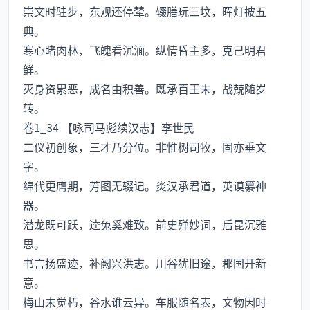
崇文时驻步，东观还停辇。辍膳玩三坟，晖灯披五
典。
寒心睹肉林，飞魄看沉湎。纵情昏主多，克己明君
鲜。
灭身资累恶，成名由积善。既承百王末，战兢随岁
转。
卷1_34 【咏司马彪续汉志】李世民
二仪初创象，三才乃分位。非惟树司牧，固亦垂文
字。
绵代更膺期，芳图无辍记。炎汉承君道，英谟纂神
器。
潜龙既可跃，逵兔奚难致。前史殚妙词，后昆沉雅
思。
书言扬盛迹，补阙兴洪志。川谷犹旧途，郡国开新
意。
梅山未觉朽，谷水谁云异。车服随名表，文物因时