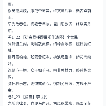
廊。
穆矣熏风茂，康哉帝道昌。继文遵后轨，循古鉴前
王。
草秀故春色，梅艳昔年妆。巨川思欲济，终以寄舟
航。
卷1_22 【初春登楼即目观作述怀】李世民
凭轩俯兰阁，眺瞩散灵襟。绮峰含翠雾，照日蕊红
林。
镂丹霞锦岫，残素雪斑岑。拂浪堤垂柳，娇花鸟续
吟。
连甍岂一拱，众干如千寻。明非独材力，终藉栋梁
深。
弥怀矜乐志，更惧戒盈心。愧制劳居逸，方规十产
金。
卷1_23 【首春】李世民
寒随穷律变，春逐鸟声开。初风飘带柳，晚雪间花