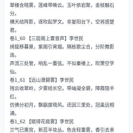
翠楼含晓雾，莲峰带晚云。玉叶依岩聚，金枝触石
分。
横天结阵影，逐吹起罗文。非复阳台下，空将惑楚
君。
卷1_60 【三层阁上置音声】李世民
绮筵移暮景，紫阁引宵烟。隔栋歌尘合，分阶舞影
连。
声流三处管，响乱一重弦。不似秦楼上，吹箫空学
仙。
卷1_61 【远山澄碧雾】李世民
残云收翠岭，夕雾结长空。带岫凝全碧，障霞隐半
红。
仿佛分初月，飘飖度晓风。还因三里处，冠盖远相
通。
卷1_62 【赋得花庭雾】李世民
兰气已熏宫，新蕊半妆丛。色含轻重雾，香引去来