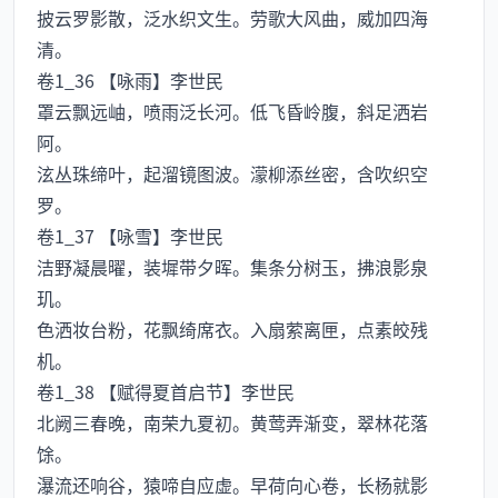
披云罗影散，泛水织文生。劳歌大风曲，威加四海
清。
卷1_36 【咏雨】李世民
罩云飘远岫，喷雨泛长河。低飞昏岭腹，斜足洒岩
阿。
泫丛珠缔叶，起溜镜图波。濛柳添丝密，含吹织空
罗。
卷1_37 【咏雪】李世民
洁野凝晨曜，装墀带夕晖。集条分树玉，拂浪影泉
玑。
色洒妆台粉，花飘绮席衣。入扇萦离匣，点素皎残
机。
卷1_38 【赋得夏首启节】李世民
北阙三春晚，南荣九夏初。黄莺弄渐变，翠林花落
馀。
瀑流还响谷，猿啼自应虚。早荷向心卷，长杨就影