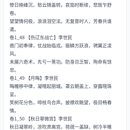
惨日映峰沉，愁云随盖转。哀笳时断续，悲旌乍舒
卷。
望望情何极，浪浪泪空泫。无复昔时人，芳春共谁
遣。
卷1_48 【伤辽东战亡】李世民
凿门初奉律，仗战始临戎。振鳞方跃浪，骋翼正凌
风。
未展六奇术，先亏一篑功。防身岂乏智，殉命有馀
忠。
卷1_49 【月晦】李世民
晦魄移中律，凝暄起丽城。罩云朝盖上，穿露晓珠
呈。
笑树花分色，啼枝鸟合声。披襟欢眺望，极目畅春
情。
卷1_50 【秋日翠微宫】李世民
秋日凝翠岭，凉吹肃离宫。荷疏一盖缺，树冷半帷