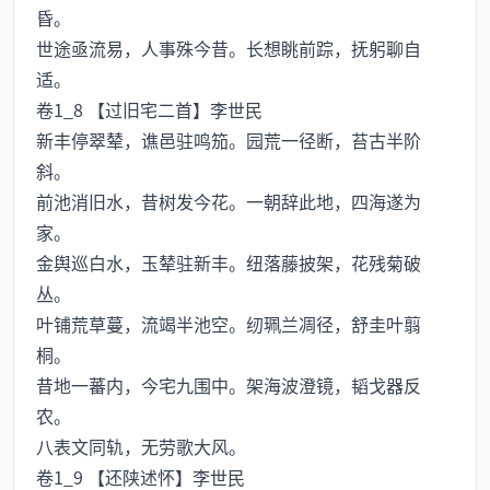
昏。
世途亟流易，人事殊今昔。长想眺前踪，抚躬聊自
适。
卷1_8 【过旧宅二首】李世民
新丰停翠辇，谯邑驻鸣笳。园荒一径断，苔古半阶
斜。
前池消旧水，昔树发今花。一朝辞此地，四海遂为
家。
金舆巡白水，玉辇驻新丰。纽落藤披架，花残菊破
丛。
叶铺荒草蔓，流竭半池空。纫珮兰凋径，舒圭叶翦
桐。
昔地一蕃内，今宅九围中。架海波澄镜，韬戈器反
农。
八表文同轨，无劳歌大风。
卷1_9 【还陕述怀】李世民