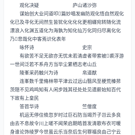
观化决疑 庐山诸沙弥
谋始创大业问道叩篇妙唱发幽防观化悟自然观化
化已及寻化无间然生皆犹化化化化更相纒宛转随化流
漂浪入化渊五道化为海孰为知化仙万化同归尽离化化
乃悲哉化中客焉识化表年
咏怀诗 史宗
有欲苦不足无欲亦无忧未若清虚者带索被裘浮游
一世间泛若不系舟方当毕尘累栖志老山丘
陵峯采药触兴为诗 帛道猷
连峯数千里脩林带平津云过远山翳风至梗荒榛茒
茨隠不见鸡鸣知有人闲步践其径处处见遗薪始知百代
下故有上皇民
答苕华诗 竺僧度
机运无停住倐忽岁时过巨石防当竭芥子岂云多良
由去不息故令川上嗟不闻荣启期皓首发清歌布衣可暖
身谁论饰绫罗今世虽云乐当奈后生何罪福良由己宁云