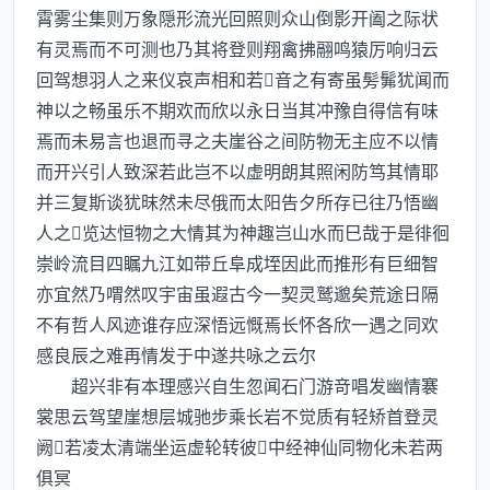
霄雾尘集则万象隠形流光回照则众山倒影开阖之际状
有灵焉而不可测也乃其将登则翔禽拂翮鸣猿厉响归云
回驾想羽人之来仪哀声相和若音之有寄虽髣髴犹闻而
神以之畅虽乐不期欢而欣以永日当其冲豫自得信有味
焉而未易言也退而寻之夫崖谷之间防物无主应不以情
而开兴引人致深若此岂不以虚明朗其照闲防笃其情耶
并三复斯谈犹昩然未尽俄而太阳告夕所存已往乃悟幽
人之览达恒物之大情其为神趣岂山水而巳哉于是徘徊
崇岭流目四瞩九江如带丘阜成垤因此而推形有巨细智
亦宜然乃喟然叹宇宙虽遐古今一契灵鹫邈矣荒途日隔
不有哲人风迹谁存应深悟远慨焉长怀各欣一遇之同欢
感良辰之难再情发于中遂共咏之云尔
超兴非有本理感兴自生忽闻石门游竒唱发幽情褰
裳思云驾望崖想层城驰步乘长岩不觉质有轻矫首登灵
阙若凌太清端坐运虚轮转彼中经神仙同物化未若两
俱冥