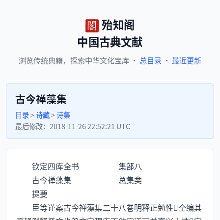
殆知阁
中国古典文献
浏览
传统典籍，
探索
中华文化宝库
·
总目录
·
最近更新
古今禅藻集
目录
>
诗藏
>
诗集
最后修改：
2018-11-26 22:52:21 UTC
钦定四库全书 集部八
古今禅藻集 总集类
提要
臣等谨案古今禅藻集二十八巻明释正勉性仝编其