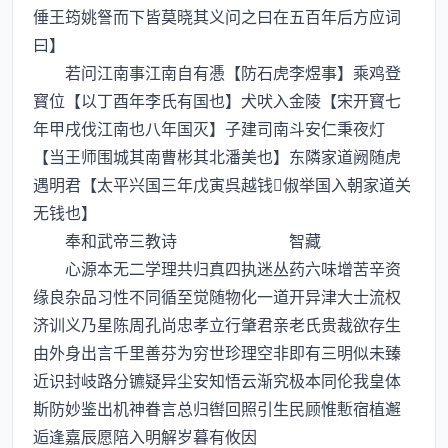
倕王筠姚詧而下皆莫晓其义问之曰在五百年后方应词
曰】
若问江南事江南自有慿【防石虎李煜事】乘鸡登
寳位【以丁酉年李氏有国也】犬吠入金陵【宋开寳七
年甲戌伐江南也八年国灭】子建司南斗安仁秉夜灯
【当王师围城其南曹彬其北潘美也】东隣家道阙随虎
遇明君【太平兴国三年戊寅呉越钱俶举国入朝家道关
无钱也】
奉和武帝三教诗 智藏
心源本无二学理共归真四执迷丛药六味增苦辛资
缘良杂品习性不同循至觉随物化一道开异津大士流权
济训义乃星陈周孔尚忠孝立行肇君亲老氏贵裁欲存生
由外身出言千里善芬为穷世珍理空非即有三明似未臻
近识封岐路分镳疑异尘安知悟云渐究极本同伦我皇体
斯防妙鉴出机神眷言总归辔回照引生民顾惟慙宿植邂
逅逢嘉辰愿陪入明解岁暮有攸因