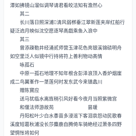
潭如拂镜山溜似调琴请君看皎洁知有澹然心
其二
长川落日照深浦清风弱桞垂江翠新莲夹岸红船行
疑泛逈月映似沈空愿逐琴髙戱乘鱼入浪中
其三
曾添疎勒井经涌贰师营玉津花色亮银溪锦碛明舟
如空里泛人似镜中行持将符上善利物动髙情
咏孤石
中原一孤石地理不知年根含彭泽浪顶入香炉烟崖
成二鸟翼峯作一茎莲何时发东武今来镇蠡川
赠陈寳应
送马犹临水离旌稍引风好看今夜月当照紫微宫
和偃法师游故苑 昙瑗
丹阳松叶少白水黍苗多浸滛下客泪哀怨动民歌春
溪度短葛秋浦没长莎麋鹿自腾倚车骑絶经过萧条四野
望惆怅将如何