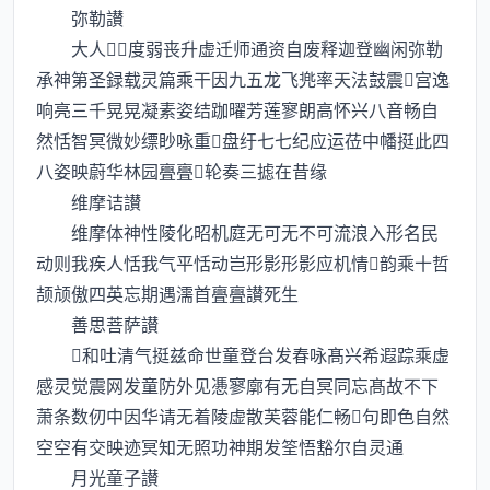
弥勒讃
大人度弱丧升虚迁师通资自废释迦登幽闲弥勒
承神第圣録载灵篇乘干因九五龙飞兠率天法鼓震宫逸
响亮三千晃晃凝素姿结跏曜芳莲寥朗高怀兴八音畅自
然恬智冥微妙缥眇咏重盘纡七七纪应运莅中幡挺此四
八姿映蔚华林园亹亹轮奏三摅在昔缘
维摩诘讃
维摩体神性陵化昭机庭无可无不可流浪入形名民
动则我疾人恬我气平恬动岂形影形影应机情韵乘十哲
颉颃傲四英忘期遇濡首亹亹讃死生
善思菩萨讃
和吐清气挺兹命世童登台发春咏髙兴希遐踪乘虚
感灵觉震网发童防外见慿寥廓有无自冥同忘髙故不下
萧条数仞中因华请无着陵虚散芙蓉能仁畅句即色自然
空空有交映迹冥知无照功神期发筌悟豁尔自灵通
月光童子讃