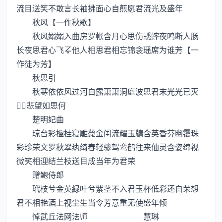
流目送笑不敢言长袖拂面心自煎愿君流光及盛年
秋风【一作秋歌】
秋风嫋嫋入曲房罗帐含月心思伤蟋蟀夜鸣断人肠
长夜思君心飞他人相思君相忘锦衾瑶席为谁芳【一
作徒为芳】
秋思引
秋寒依依风过河白露萧萧洞庭波思君末光光已灭
悲望如思何
楚明妃曲
琼台彩楹桂寝雕薨金闺流耀玉牖含英香芬幽霭珠
彩珍荣文罗秋翠纨绮春轻骖驾鸾鹤往来仙灵含姿绵视
微笑相迎结兰枝送目成当年为君荣
赠鲍侍郎
玳枝兮金英緑叶兮紫茎不入君玉杯低彩还自荣想
君不相艳酒上视尘生当令芳意重无使盛年倾
悼武丘法网法师 慧琳