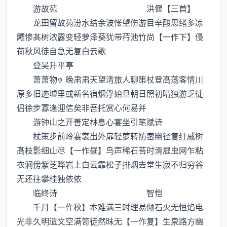
游故苑 洪偃【三首】
龙田留故苑汾水结余波怅望伤游目辛酸思绪多凉
飔惨髙树浓露变轻萝泽葵犹带荇池竹尚【一作下】侵
荷秋风徒自急无复白云歌
登吴升平亭
萧萧物晚肃肃天望清旅人聊策杖登髙荡客情川
原多旧迹墟里或新名宿烟浮始旦朝日照初晴独游乏徒
侣徐步寡逢迎信矣非吾托赏心何易并
游钟山之开善定林息心宴坐引笔赋诗
杖策步前岭褰裳出外扉轻萝转防宻幽径复纡威树
髙枝影细山尽【一作昼】鸟声稀石苔时滑屣虫网乍粘
衣涧傍紫芝晔岩上白云霏松子排烟去堂生寂不归穷谷
无还往攀桂独依依
临终诗 智恺
千月【一作秋】本难满三时理易倾石火无恒焰电
光非久明遗文空满笥徒然昩无【一作复】生泉路方幽