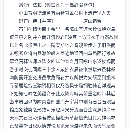
赠沙门法和【传曰凡为十偈辞喻皆尔】
心山育明徳流薰万由延哀鸾孤桐上清音彻九天
逰石门诗【并序】 庐山诸释
石门在精舍南十余里一名障山基连大岭体絶众阜
辟三泉之防并立而开流倾岩映其上防形衣于自然故因
以为名此虽庐山之一隅实斯地之竒观皆传之于旧俗而
未覩者众将由悬濑险峻人兽迹絶迳回曲阜路阻行难故
罕经焉释法师以隆安四年仲春之月因咏山水遂杖锡而
游于时交徒同趣三十余人咸拂衣晨征怅然增兴虽林壑
幽防而开途竞进虽乘危履石并以所悦为安既至则援木
寻葛歴险穷崖猿臂相引仅乃造极于是拥胜倚岩详观其
下始知七岭之美蕴竒于此双阙对峙其前重岩映带其后
峦阜周回以为障崇岩四营而开宇其中则有石台石池宫
馆之象触类之形致可乐也清泉分流而合注渌渊镜净于
天池文石发彩焕若披靣柽松芳草蔚然光目其为神丽亦
已备矣斯日也众情奔悦瞩览无厌游观未久而天气屡变