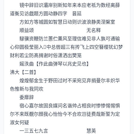
镜中辞旧识灞岸别新知年来本应老祗为数经离薛
道衡见访戯题方圆动静四字 昙延
方如方等城圆如智慧日动则识波浪静类涅槃室
顺益颂 无名释
騄骥资鞭防兰蕙伫薰风至理信难见非人孰可通输
心仰圆极莹丽入中总辔超三有抟飞上四空簮缨犹幻梦
财利若尘防髙揖谢时俗潇洒出樊笼
媱泆曲【作此曲弹琴以兆史见也】
沸大【二首】
煌煌郁金生于野田过时不采宛见弃捐曼尔丰炽华
色惟新与我同欢
委靡辞
宿心嘉尔故固良媒问名谐帅占相良时惨惨惕惕惧
尔不来既覩尔顔我心怡怡今不合欢岂徒费哉斯誓为定
淑女何疑
一三五七九言 慧英