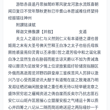
游愁赤县逺丹思抽鹫岭寒风驶龙河激水流既喜朝
闻日复日不觉年頽秋更秋已毕耆山本愿诚难住终望持
经振锡往神州
附讃铭诔赋
释迦文佛像讃【并叙】 支遁
夫立人之道曰仁与义然则仁义有本道徳之谓也昔
姬周之末有大圣号佛天竺释王白净之太子也俗氏母族
厥姓裘昙焉仰灵胄以丕承借哲之遗芳吸中和之诞化禀
白净之显然生自右胁弱而能言谅天爵以不加为贵诫逸
禄以靡须为足故常夕惕上位逆旅紫庭纡轸储宫拟翮区
外俄而髙逝周览郊野四辟皇扉三鉴疾苦风人厉辞以激
兴乃甘心受而莫逆讯大猷于有道慨在兹之致淹遂乃明
发遐征栖迟幽闲脱皇储之重任希无待以轻举褫龙章之
盛饰贸穷岩之襹褐资送之俦自崖而反矣尔乃抗志匪石
安仁以山斑卉匡居摧心立盟厘安般之气绪运十筭以质
心并四筹之八记从二随而简巡絶送迎之两际缘妙一于