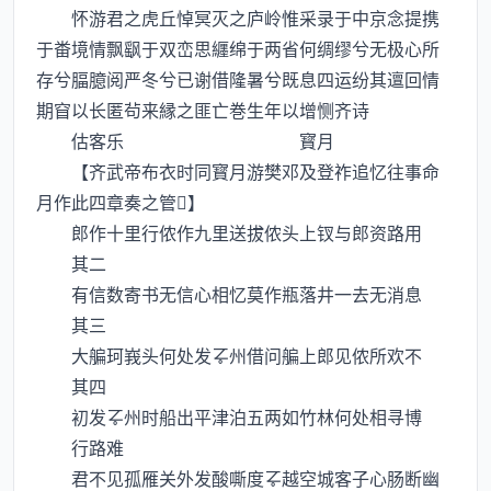
怀游君之虎丘悼冥灭之庐岭惟采录于中京念提携
于畨境情飘飖于双峦思纒绵于两省何绸缪兮无极心所
存兮腷臆阅严冬兮已谢借隆暑兮既息四运纷其邅回情
期窅以长匿茍来縁之匪亡巻生年以增恻齐诗
估客乐 寳月
【齐武帝布衣时同寳月游樊邓及登祚追忆往事命
月作此四章奏之管】
郎作十里行侬作九里送拔侬头上钗与郎资路用
其二
有信数寄书无信心相忆莫作瓶落井一去无消息
其三
大艑珂峩头何处发州借问艑上郎见侬所欢不
其四
初发州时船出平津泊五两如竹林何处相寻博
行路难
君不见孤雁关外发酸嘶度越空城客子心肠断幽