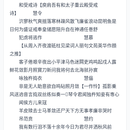
和受戒诗【庾肩吾有和太子重云殿受戒
诗】 慧令
泬寥秋气爽揺落寒林疎风散飞廉雀浪动昆明鱼是
日何为盛证戒奉皇储愿陪升自在神通任巻舒
犯虏将逃作 慧慕
【从周入齐夜渡砥柱见梁词人丽句文苑英华作顔
之推】
客子倦艰辛夜出小平津马色迷闗吏鸡鸣起戍人露
鲜花敛影月照寳刀新问我将何去北海就孙賔
咏独杵捣衣 慧偘
非是无人助意欲自鸣砧照月敛【一作怜】孤影乗
风送逈音言捣双丝练似奏一琴令君闻独杵知妾有専心
闻侯方儿来冦
羊皮赎去士马革敛还尸天下方无事孝廉非哭时
吊范贲 慧约
我有数行泪不落十余年今日为君尽并洒秋风前