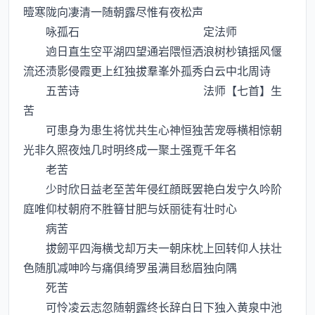
曀寒陇向凄清一随朝露尽惟有夜松声
咏孤石 定法师
逈日直生空平湖四望通岩隈恒洒浪树杪镇揺风偃
流还渍影侵霞更上红独拔羣峯外孤秀白云中北周诗
五苦诗 法师【七首】生
苦
可患身为患生将忧共生心神恒独苦宠辱横相惊朝
光非久照夜烛几时明终成一聚土强覔千年名
老苦
少时欣日益老至苦年侵红顔既罢艳白发宁久吟阶
庭唯仰杖朝府不胜簮甘肥与妖丽徒有壮时心
病苦
拔劒平四海横戈却万夫一朝床枕上回转仰人扶壮
色随肌减呻吟与痛俱绮罗虽满目愁眉独向隅
死苦
可怜凌云志忽随朝露终长辞白日下独入黄泉中池