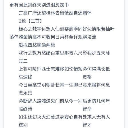
更有因此别终天别迸泪忽霑巾
言离广府还望桂林去留怆然自述赠怀
逵【三首】
标心之梵宇运想入仙洲婴痼乖同好沈情阻若抽叶
落乍难聚情离不可收何日乘杯至详观演法流
戱拟四愁聊题两絶
我行之数万愁绪百重思那教六尺影独步五天陲
其二
上将可陵师匹士志难移如论惜短命何得满长祗
哀速终 灵裕
今日坐髙堂明朝卧长棘一生聊已竟来报将何息
悲永殡
命断辞人路骸送鬼门前从今一别后更防几何年
临终诗 智命
幻生还幻灭大幻莫过身安心自有处求人无有人
送别 智才