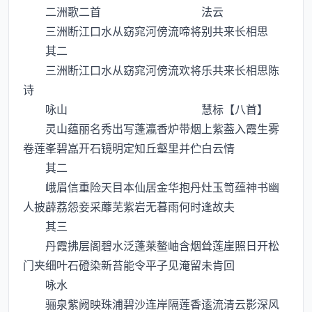
二洲歌二首 法云
三洲断江口水从窈窕河傍流啼将别共来长相思
其二
三洲断江口水从窈窕河傍流欢将乐共来长相思陈
诗
咏山 慧标【八首】
灵山蕴丽名秀出写蓬瀛香炉带烟上紫葢入霞生雾
卷莲峯碧嵓开石镜明定知丘壑里并伫白云情
其二
峨眉信重险天目本仙居金华抱丹灶玉笥蕴神书幽
人披薜荔怨妾采蘼芜紫岩无暮雨何时逢故夫
其三
丹霞拂层阁碧水泛蓬莱鳌岫含烟耸莲崖照日开松
门夹细叶石磴染新苔能令平子见淹留未肯回
咏水
骊泉紫阙映珠浦碧沙连岸隔莲香逺流清云影深风