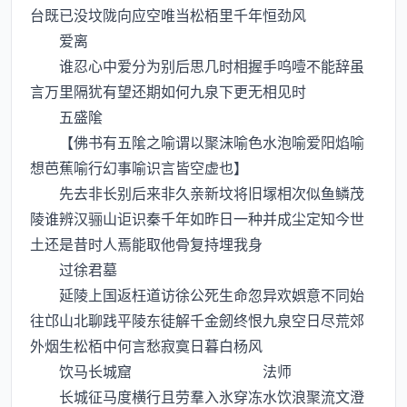
台既已没坟陇向应空唯当松栢里千年恒劲风
爱离
谁忍心中爱分为别后思几时相握手呜噎不能辞虽
言万里隔犹有望还期如何九泉下更无相见时
五盛隂
【佛书有五隂之喻谓以聚沫喻色水泡喻爱阳焰喻
想芭蕉喻行幻事喻识言皆空虚也】
先去非长别后来非久亲新坟将旧塜相次似鱼鳞茂
陵谁辨汉骊山讵识秦千年如昨日一种并成尘定知今世
土还是昔时人焉能取他骨复持埋我身
过徐君墓
延陵上国返枉道访徐公死生命忽异欢娯意不同始
往邙山北聊践平陵东徒解千金劒终恨九泉空日尽荒郊
外烟生松栢中何言愁寂寞日暮白杨风
饮马长城窟 法师
长城征马度横行且劳羣入氷穿冻水饮浪聚流文澄