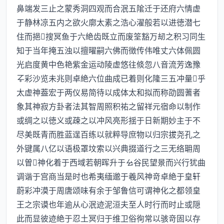
鼻端发三止之蒙秀洞四观而合泯五隂迁于还府六情虚
于静林凉五内之欲火廓太素之浩心濯般若以进徳潜七
住而挹搜冥鱼于六絶齿既立而废筌豁万刼之积习同生
知于当年掩五浊以擅曜嗣六佛而徴传伟唯丈六体佩圆
光启度黄中色艳紫金运动陵虚悠往倐忽八音流芳逸豫
彩沙览未兆则卓絶六位曲成已着则化隆三五冲量乎
太虚神葢宏于两仪易简待以成体太和拟而称劭圆蓍者
象其神寂方卦者法其智周照积祐之留祥元宿命以制作
或绸之以徳义或疎之以冲风亮形揺于日新期妙主于不
尽美既青而胜蓝逞百练以就粹导庶物以归宗拔尧孔之
外键属八亿以语极罩坟索以兴典掇道行之三无络耼周
以曽神化着于西域若朝晖升于谷民望景而兴行犹曲
调谐于宫商当是时也希夷缅邈于羲风神竒卓絶于皇轩
蔚彩冲漠于周唐颂味有余于邹鲁信可谓神化之都领皇
王之宗谟也年逾从心泯迹泥洹夫至人时行而时止或隠
此而显彼迹絶于忍土冥归于维卫俗徇常以骇竒固以存