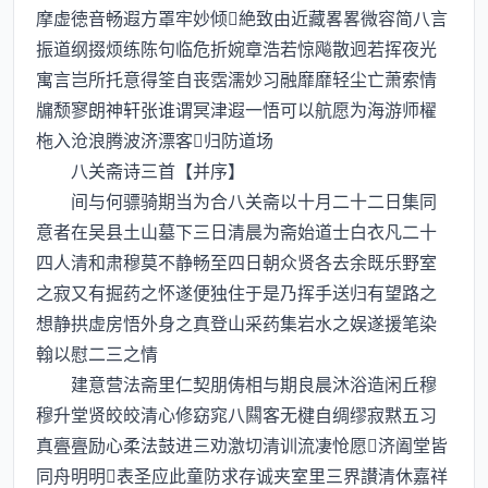
摩虚徳音畅遐方罩牢妙倾絶致由近藏畧畧微容简八言
振道纲掇烦练陈句临危折婉章浩若惊飚散迥若挥夜光
寓言岂所托意得筌自丧霑濡妙习融靡靡轻尘亡萧索情
牖颓寥朗神轩张谁谓冥津遐一悟可以航愿为海游师櫂
柂入沧浪腾波济漂客归防道场
八关斋诗三首【并序】
间与何骠骑期当为合八关斋以十月二十二日集同
意者在吴县土山墓下三日清晨为斋始道士白衣凡二十
四人清和肃穆莫不静畅至四日朝众贤各去余既乐野室
之寂又有掘药之怀遂便独住于是乃挥手送归有望路之
想静拱虚房悟外身之真登山采药集岩水之娱遂援笔染
翰以慰二三之情
建意营法斋里仁契朋俦相与期良晨沐浴造闲丘穆
穆升堂贤皎皎清心修窈窕八闗客无楗自绸缪寂黙五习
真亹亹励心柔法鼓进三劝激切清训流凄怆愿济阖堂皆
同舟明明表圣应此童防求存诚夹室里三界讃清休嘉祥