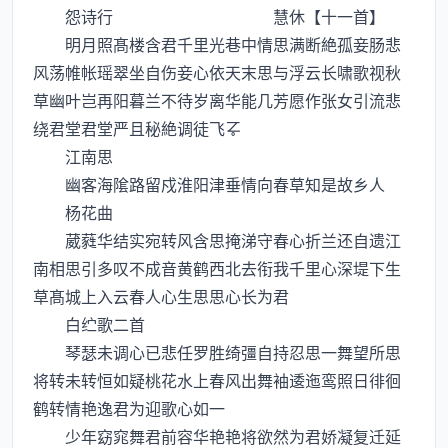
怨诗行 慧休【十一首】
明月照髙楼含君千里光巷中情思满断絶孤妾肠悲
风荡帷帐瑶翠坐自伤妾心依天末思与浮云长啸歌视秋
草幽叶岂再阳暮兰不待岁离华能几芳愿作张女引流悲
绕君堂君堂严且秘絶调徒飞
江南思
幽客海隂路留戍淮阳津垂情向春草知是故乡人
杨花曲
葳蕤华结实宛转风含思掩涕守春心折兰还自遗江
南相思引多叹不成音黄鹤西北去衔我千里心深堤下生
草髙城上入云春人心生思思心长为君
白纻歌二首
琴瑟未调心已悲任罗胜绮彊自持忍思一舞望所思
将转未转恒如疑桃花水上春风出舞袖逶迤鸾照日徘徊
鹤转情艳逸君为迎歌心如一
少年窈窕舞君前容华艳艳将欲然为君娇凝复迁延