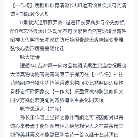
【一作椅】明翩眇眇育清躯长想运夷倾首俟灵符河清
诚可期戢翼令人劬
角敦大道弱冠弄双逡巡释长罗髙步寻帝先妙损
阶老忘怀浪濠川达观无不可吹累皆自然穷理增灵薪昭
昭神火传熈怡安冲漠优防乐静闲膏腴无爽味婉娈非雅
弦恢心委形度亹亹随化迁
咏大徳诗
遐想存哉冲风一何敞品物缉荣熈生涂连惚怳既丧
大澄真物诱则智荡昔闻庖丁子挥刃在【一作任】神往
茍能嗣冲音摄生犹指掌乘彼来物间投此黙照朗迈度推
巻舒忘怀附罔象交【一作大】乐盈胷襟神防流俯仰大
同罗万殊蔚若克甸网寄旅海沤乡委化同天壤
咏禅思道人【并序】
孙长乐作道士坐禅之像并而讃之可谓因俯对以寄
诚心来参焉于衡轭图岩林之絶势想伊人之在兹余精其
制作美其嘉文不能黙已聊着诗一首以继于左其词曰