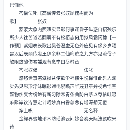
巳恤他
答僧佉叱【髙僧传云张奴题槐树而为
歌】 张奴
蒙蒙大象内照曜实显彰何事迷昏子纵惑自招殃乐
所少人往苦道若翻嚢不有松栢志何用拟风霜闲豫【一
作预】紫烟表长歌出昊苍澄虚无色外应见有缘乡岁曜
毘汉后辰丽传殷王伊余非二仙晦迹之九方亦见流俗子
触眼致酸伤畧謡观有念宁曰尽矜章
答张奴偈 佉叱
悠悠世事惑滋损益使欲尘神横生悦怿惟此哲人渊
觉先见思形浮沫瞩影遄电累踬声华蔑丑章弁视色悟空
翫物伤变舍纷絶有断习除恋青条曲防白茅以荐依畦啜
麻隣岸饮洊慧定计昭妙真曰眷慈悲有增深想无倦
净土咏 无名释
金绳界寳地珍木防瑶池云间妙音奏天际法蠡吹宋
诗