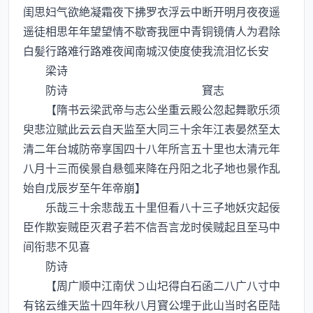
闺思妇气欲絶凝霜夜下拂罗衣浮云中断开明月夜夜遥
遥徒相思年年望望情不歇寄我匣中青铜镜倩人为君除
白髪行路难行路难夜闻南城汉使度使我流泪忆长安
梁诗
防诗 寳志
【隋书云梁武帝与志公坐重云殿公忽起舞歌乐须
臾悲泣赋此云云自天监至大同三十余年江表晏然至太
清二年台城防帝享国四十八年所言五十里也太清元年
八月十三而侯景自悬瓠来降在丹阳之北子地也景作乱
始自戊辰岁至午年帝崩】
乐哉三十余悲哉五十里但看八十三子地妖灾起佞
臣作欺妄贼臣灭君子若不信吾言龙时侯贼起且至马中
间衔悲不见喜
防诗
【周广顺中江南伏山圮得白石函二八广八寸中
有铭云维天监十四年秋八月寳公埋于此山当时名臣陆