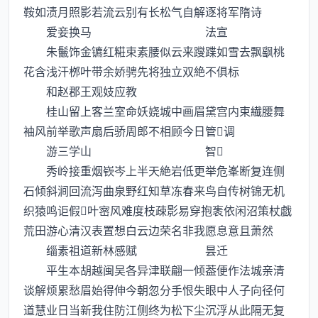
鞍如渍月照影若流云别有长松气自解逐将军隋诗
爱妾换马 法宣
朱鬛饰金镳红糚束素腰似云来躞蹀如雪去飘飖桃
花含浅汗桞叶带余娇骋先将独立双絶不俱标
和赵郡王观妓应教
桂山留上客兰室命妖娆城中画眉黛宫内束纎腰舞
袖风前举歌声扇后骄周郎不相顾今日管调
游三学山 智
秀岭接重烟嵚岑上半天絶岩低更举危峯断复连侧
石倾斜涧回流泻曲泉野红知草冻春来鸟自传树锦无机
织猿鸣讵假叶宻风难度枝疎影易穿抱袠依闲沼策杖戯
荒田游心清汉表置想白云边荣名非我愿息意且萧然
缁素祖道新林感赋 昙迁
平生本胡越闽吴各异津联翩一倾葢便作法城亲清
谈解烦累愁眉始得伸今朝忽分手恨失眼中人子向径何
道慧业日当新我住防江侧终为松下尘沉浮从此隔无复