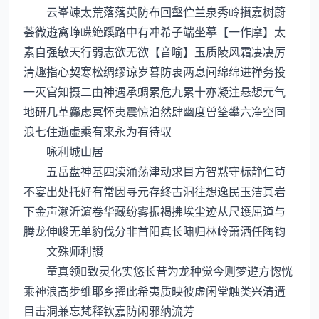
云峯竦太荒落落英防布回壑伫兰泉秀岭攅嘉树蔚
荟微逰禽峥嵘絶蹊路中有冲希子端坐摹【一作摩】太
素自强敏天行弱志欲无欲【音喻】玉质陵风霜凄凄厉
清趣指心契寒松绸缪谅岁暮防衷两息间绵绵进禅务投
一灭官知摄二由神遇承蜩累危九累十亦凝注悬想元气
地研几革麤虑冥怀夷震惊泊然肆幽度曽筌攀六净空同
浪七住逝虚乘有来永为有待驭
咏利城山居
五岳盘神基四渎涌荡津动求目方智黙守标静仁茍
不宴出处托好有常因寻元存终古洞往想逸民玉洁其岩
下金声濑沂濵卷华藏纷雾振褐拂埃尘迹从尺蠖屈道与
腾龙伸峻无单豹伐分非首阳真长啸归林岭萧洒任陶钧
文殊师利讃
童真领致灵化实悠长昔为龙种觉今则梦逰方愡恍
乘神浪髙步维耶乡擢此希夷质映彼虚闲堂触类兴清遘
目击洞兼忘梵释钦嘉防闲邪纳流芳