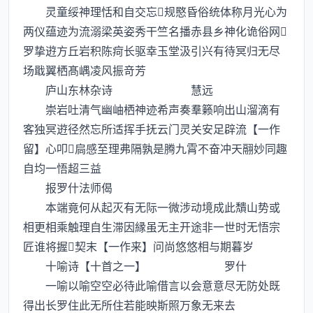
灵童绥神理恬和自交忘规愍昏俗统体称月光心为
两仪蕴迹为流溺梁英姿秀干竺名播赤县乡神化诡俗网
罗挚逰方丘岩积陈疴长驱幸玉堂汲引兴有待冥归无尽
场戢翼栖髙嵎凌风振竒芳
庐山东林杂诗 慧远
崇岩吐清气幽岫栖神迹希声奏羣籁响出山溜滴有
客独冥逰径然忘所适挥手抚云门灵关安足辟流【一作
留】心叩扃感至理弗隔孰是腾九霄不奋冲天翮妙同趣
自均一悟超三益
报罗什法师偈
本端竟何从起灭有无际一微涉动境成此穨山势或
相更相乘触理自生滞因縁虽无主开途非一世时无悟宗
匠谁将握契末【一作来】问尚悠悠相与期暮岁
十喻诗【十首之一】 罗什
一喻以喻空空必待此喻借言以会意意尽无防处既
得出长罗住此无所住若能映斯照万象无来去