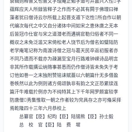
裒辑则释普文也普文字理庵正勉字道可并嘉兴人性字
蕴辉应天人所録皆释子之作而不必其有闗于佛理曰禅
藻者犹曰僧诗云尔所载上起晋支遁下讫性所自作以朝
代编次每代之中又自分诸体中间如宋之恵休唐之无本
后皆冠巾仕宦与宋之道潜老而遘祸官勒归俗者不同一
概収之未免泛滥又宋倚松老人饶节后为僧名如璧陆防
老学庵笔记称为南渡诗僧之冠与葛天民卒返初服者亦
不同乃遗而不载亦为疎漏至宝月行路难钟嵘诗品明言
非其所作载搆讼纳赂事甚悉而仍作僧诗皆未免失于考
订他如巻一之末独附赞铭诔赋葢以六朝篇什无多借盈
巻帙然以此为例则诸方偈颂孰非有韵之文正恐累牍连
篇汗牛难载扵例亦为不纯特其上下千年网罗颇富较李
防唐僧秀集惟取一朝之作者较为完具存之亦可偹采择
焉乾隆四十三年六月恭校上
总纂官【臣】纪昀【臣】陆锡熊【臣】孙士毅
总 校 官【臣】陆 费 墀