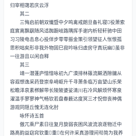
归宰相蔼若庆云浮
其二
三悔启前朝双懴暨中夕鸣禽戒朗旦备礼寝役萧索
庭賔离飘飖随风适踟蹰岐路隅挥手谢内析轻轩驰中田
习习陵电击息心投佯步零零振金策引领望征人怅恨孤
思积咄矣形非我外物固巳寂吟咏归虚房守真玩幽虽非
一往游且以闲自释
其三
靖一潜蓬庐愔愔咏初九广漠排林篠流飇洒隙牖从
容遐想逸采药登崇阜﨑岖升千寻萧条临万亩望山乐荣
松瞻泽哀素桞解带长陵陂婆娑清川右冷风解烦怀寒泉
濯温手寥寥神气畅钦若盘春薮达度冥三才怳惚丧神偶
游观同隠丘愧无连化肘
咏怀诗五首
傲兀乘尸素日往复月旋弱丧困风波流浪逐物迁中
路髙韵益窈窕钦重重在何许采真游理间茍简为我养