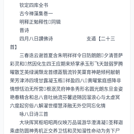
钦定四库全书
古今禅藻集巻一
明释正勉释性同辑
晋诗
四月八日讃佛诗 支遁【二十三
首】
三春迭云谢首夏含朱明祥祥令日防朗朗夕清菩萨
彩灵和然因化生四王应期来矫掌承玉形飞天鼓弱罗腾
曜散芝英绿澜頽龙首缥蕋翳流铃芙蕖育神葩倾柯献朝
荣芳津沛四境甘露凝玉瓶祥盈四八黄曜紫庭感降非
情想恬泊无所营根泯灵府神条秀形名圆光朗东旦金姿
艳春精含和总八音吐纳流芬馨迹随因溜浪心与太虚冥
六度起穷俗八解濯世缨慧泽融无外空同忘化情
咏八日诗三首
大块挥冥枢昭昭两仪映万品诞游华澄清凝圣释迦
乘虚防圆神秀机正交养卫恬和灵知溜性命动为务下尸