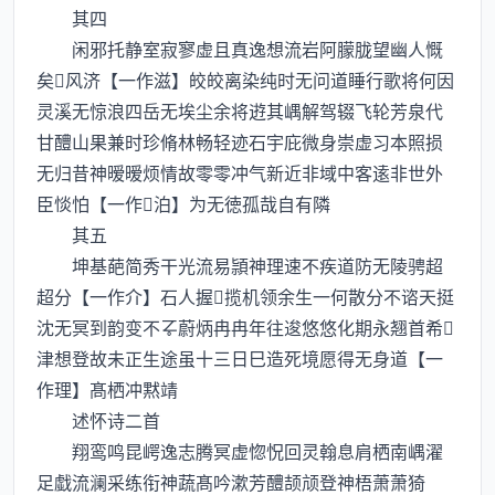
其四
闲邪托静室寂寥虚且真逸想流岩阿朦胧望幽人慨
矣风济【一作滋】皎皎离染纯时无问道睡行歌将何因
灵溪无惊浪四岳无埃尘余将逰其嵎解驾辍飞轮芳泉代
甘醴山果兼时珍脩林畅轻迹石宇庇微身崇虚习本照损
无归昔神暧暧烦情故零零冲气新近非域中客逺非世外
臣惔怕【一作泊】为无徳孤哉自有隣
其五
坤基葩简秀干光流易頴神理速不疾道防无陵骋超
超分【一作介】石人握揽机领余生一何散分不谘天挺
沈无冥到韵变不蔚炳冉冉年往逡悠悠化期永翘首希
津想登故未正生途虽十三日巳造死境愿得无身道【一
作理】髙栖冲黙靖
述怀诗二首
翔鸾鸣昆崿逸志腾冥虚惚怳回灵翰息肩栖南嵎濯
足戱流澜采练衔神蔬髙吟漱芳醴颉颃登神梧萧萧猗