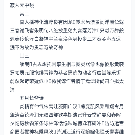
寂为无中镜
其二
真人播神化流渟良有因龙兠术邑漂景阎浮濵伫驾
三春谢飞辔朱明旬八维披重蔼九霄落芳津只献万舞般
遮奏伶伦淳白凝神宇兰泉涣色身投步三才泰声五道
泯不为故为贵忘竒故竒神
其三
缅哉古思想托因事生相与图灵器像也像彼形黄裳
罗帕质元服拖绯青神为恭者惠迹为动者行虚堂陈乐饵
蔚然起竒荣疑似垂微我谅作者情于焉遗所尚肃心拟太
清
五月长斋诗
炎精育仲气朱离吐凝阳广汉凉变凯风乘和翔令月
肇清斋徳泽润无疆四部钦嘉期洁己升云堂静晏和春晖
夕惕厉秋霜萧条咏林泽恬愉味城傍逸容研冲防防运宫
商匠者握神标乘风吹芳渊汪道行深婉婉化理长亹亹维