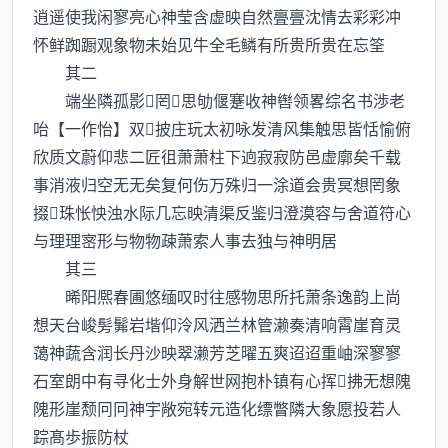
逍遥使我闲寥亮心神莹含虚映自然亹亹沈情去彩彩冲
怀鲜踟蹰观象物未始见牛全毛鳞有所贵所贵在忘筌
其二
端坐隣孤影罔思劬偃蹇收神辔领畧综名书渉老
咍【一作怡】双披庄玩太初咏发清风集触思皆恬愉俯
欣质文蔚仰悲二匠徂萧萧柱下逈寂寂防邑虚廓矣千载
事消液归空无无矣复何伤万殊归一涂道会贵冥想罔象
掇珠怅怏浊水际几忘映清渠反鉴归澄漠容与舍道符心
与理理宻形与物物疎萧索人事去独与神明居
其三
晞阳熈春圃悠缅叹时往感物思所托萧条逸韵上尚
想天台峻髣髴岩堦仰泠风洒兰林管濑奏清响霄崖育灵
蔼神蔬含润长丹沙映翠濑芳芝曜五爽迢迢重岫深寥寥
石室朗中有寻化士外身解世网抱朴镇有心挥拂无想隗
隗形崖颓冋冋神宇敞宛转元造化缥瞥隣大象愿投若人
踪髙歩振防杖