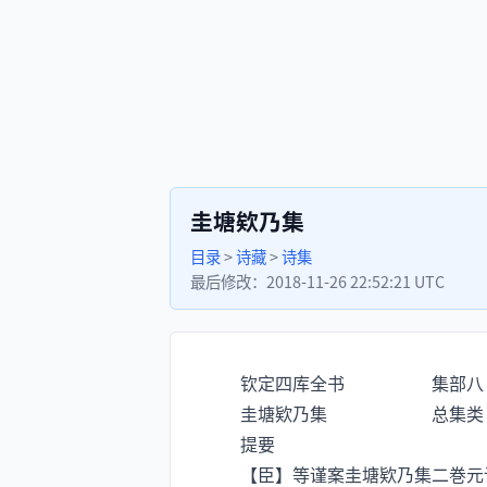
圭塘欸乃集
目录
>
诗藏
>
诗集
最后修改：
2018-11-26 22:52:21 UTC
钦定四库全书 集部八
圭塘欵乃集 总集类
提要
【臣】等谨案圭塘欵乃集二巻元许