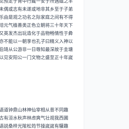
见预定于胷中行藏一安于所遇蕴之丰
未偶或志有未遂或地非其乡至于子弟
乐由是观之功名之际家庭之间有不得
培元气植善类正色立朝将三十年天下
又英发杰出玩造化于品物畅情性于彜
亦不能以一朝享也孔子曰精义入神以
伯琦从公游非一日辱知最深故于圭塘
以见安阳公一门文物之盛至正十年嵗
好语道钟鼎山林神仙宰相从昔不同趣
古有洹水秋声林虑爽气壮观我西圃
学语説桑梓光隂松筠节操嵗嵗有驩趣