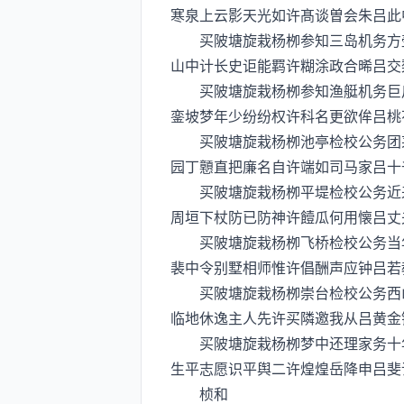
寒泉上云影天光如许髙谈曽会朱吕此
买陂塘旋栽杨栁参知三岛机务方壶
山中计长史讵能羁许糊涂政合晞吕交
买陂塘旋栽杨栁参知渔艇机务巨川
銮坡梦年少纷纷权许科名更欲侔吕桃
买陂塘旋栽杨栁池亭检校公务团茅
园丁戅直把廉名自许端如司马家吕十
买陂塘旋栽杨栁平堤检校公务近来
周垣下杖防已防神许饐瓜何用懐吕丈
买陂塘旋栽杨栁飞桥检校公务当年
裴中令别墅相师惟许倡酬声应钟吕若
买陂塘旋栽杨栁崇台检校公务西山
临地休逸主人先许买隣邀我从吕黄金
买陂塘旋栽杨栁梦中还理家务十年
生平志愿识平舆二许煌煌岳降申吕斐
桢和