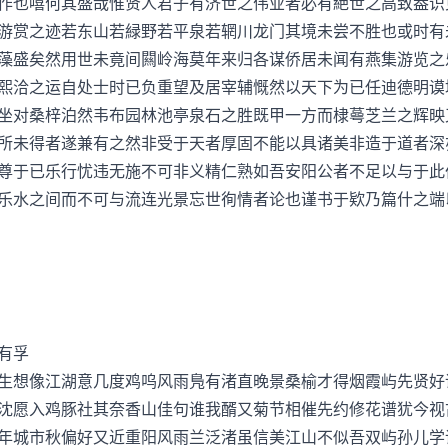
作也嘻何其盛哉惟贤人君子有济世之伟业者必有絶世之高致葢识
游赏之迹若东山若緑野若平泉若辋川龙门其境未尝不胜也或时有
藻盛矣然用世未竟间闗岭海莫年来归各谋侨居未闻有燕集游览之
熙洽之运自处士时已负重望及居宰辅慨然以天下为已任迪德明谟
坐对桑梓泊然韦布园林池亭泉石之胜既甲一方而棣蕚芝兰之辉映
所未得者遂兼有之然非受于天者厚固不能以具诸美非造于道者深
尊于已乐行忧违无施不可非义精仁熟如吾安阳公者不足以与于此
乐水之间而不可与流连光景忘世徇情者论也谨书于欵乃篇什之端
孚
想像江湖意几度鸡呜风雨鳬有渚直晚景桑榆才得烟霞屿先贤
沈愿入鸡豚社其奈香山佳句谁我醑又菊节相催先约修花谱犹今视
城市秋偏好又近重阳风雨兰泛渚虽信美江山不似吾双屿孙儿