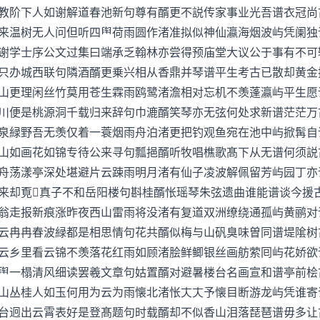
教阶下人如谢解道春池新句尊有醑更不説传家事业光吾谱衣冠尚
温树无人问但听四荷雨圆作渚准拟似神仙瀛海烟波屿凭阑
谢学士序公文过集曰端承乏翰林亦尝得预庙堂大议公于事有不可
只办城西联句隣酒醑更乗兴相从香鼎并琴谱平生考古已散却黄金
更理闲丝竹莫用苍生霖雨鸥鹭渚澹相对忘机不羡蓬瀛屿平生
川便是桃源洞千载归来辞句巾漉醑笑琴亦无弦何处求新谱茫茫万
緑野吾无羡仅着一蓑烟雨舟泊渚更把钓观鱼宛在池中屿掀髯
山如画花如锦专待公来寻句瓢挹醑听牧唱樵歌髙下从无谱何须説
荡漾亭深处堪避片云踈雨明月渚有仙子凌波解佩留芳屿园丁
来却覔真子不和岳阳楼句斟桂醑怅瑶琴朱弦遗曲谁能谱谈今援
走报新痕涨昨夜西山雷雨将没渚有复道双洲缭绕通孤屿黄鹂
云冉冉春波緑都是相思情句花共醑似梅与山矾臭味曽同谱堤隂树
乡里看云锦不羡落花红雨如顾渚脍鲜鲫银丝画舫萦囘屿花娇
一榻清风细读罢羲文章句姑置醑对避暑楼台名画宣和谱亭前桧
丛桂人如玉何用为云为雨懐北渚怅予懐目断游龙屿凭谁
台迥出云霄表好是登髙题句时载醑却不似香山泪落琵琶谱毋多让