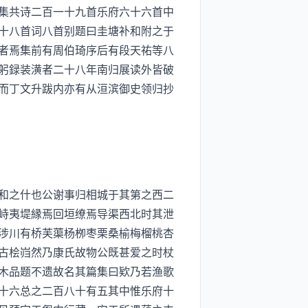
集共诗二百一十九首乐府六十六首中
十八首词八首别题曰圭塘补和附之于
者焉集前有周伯琦序后有段天祐等八
躬録装潢者二十八年南归展读外皆破
而丁文升跋内亦有从洹滨御史领归抄
和之什也公谢事归相城于其第之西二
峙夷堤縁焉回垣缭焉导渠西北时其泄
涉川有桥芙蕖杨栁枣栗桑榆梅榴桃杏
古桧岿然乃康氏故物公既甚爱之时杖
木品题不遗故名其篇集曰欵乃若渔歌
十六总之二百八十有五其中惟乐府十