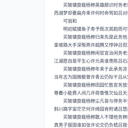
买陂塘旋栽杨栁英雄颇识时务老臣
西湖梦却要扁舟来许何时命驾如吕对
可翁和
明初赋摸鱼子寿予既次其韵而可行
买陂塘旋栽杨栁归来先是此务他乡
銮坡路大手深惭燕许超腾又悖钟吕但
买陂塘旋栽杨栁闲官宜治闲务老天
江湖愿自是平生心许元英谁羡陈吕石
买陂塘旋栽杨栁年来于此承务凉台
当年志为国微躯曽许青云仍际干吕从
买陂塘旋栽杨栁田园忙胜官务放鱼
尊罍小能费人间几许荷香惟欠仙吕天
买陂塘旋栽杨栁尘凡皆与停务半生
斜川路宇宙茫茫何许绮园肯附诸吕悠
买陂塘旋栽杨栁散人不理他务栁栽
真男子报国谁如张许论交仍负嵇吕我