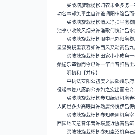
买陂塘旋栽杨栁归农未免多务一亭
功名事却笑平生自许谁调阳律隂吕而
买陂塘旋栽杨栁清风净扫尘务栁隂
池亭小收敛风烟来许渔歌何愧钟吕水
买陂塘旋栽杨栁眼中已办归务栁成
星星鬓镜里衰容如许西风又动商吕九
买陂塘旋栽杨栁田家小小成务一年
桑榆乐造物而今已许一竿自昔归吕圭
明初和【并序】
中执法安阳公初度之辰熙赋乐府为
役竣事复八赓韵公亦如之愈出而愈竒
买陂塘旋栽杨栁参知緑野机务春花
人间世多少髙眠巢许勲庸终愧伊吕得
买陂塘旋栽杨栁参知老圃机务宰臣
西园地天意昔年曽许埙篪近协音吕筑
买陂塘旋栽杨栁参知圭沼机务石渠