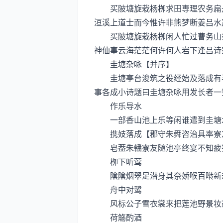
买陂塘旋栽杨栁求田専理农务扁舟
洹溪上道士而今惟许非熊梦断姜吕水
买陂塘旋栽杨栁闲人忙过曹务山翁
神仙事云海茫茫何许何人岩下逢吕诗
圭塘杂咏【并序】 
圭塘亭台浚筑之役经始及落成有孚
事各成小诗题曰圭塘杂咏用发长者一
作乐导水
一部香山池上乐等闲谁遣到圭塘水
携妓落成【郡守朱舜咨治具率寮
皂葢朱轓寮友随池亭终宴不知疲笑
栁下听莺
隂隂烟翠足潜身其奈娇喉百啭新却
舟中对鹭
风标公子雪衣裳来把莲池野景妆鼓
荷觞酌酒