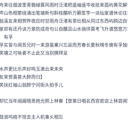
来往烟波里青篛緑蓑风雨时泛渚把逺岫遥岑收拾来孤屿黄花
声山色相萦绕涌出笔端新句斟桂醑听万籁笙竽一派仙家谱休论往
溪友来相贺昨夜应时甘雨舟泛渚有茶灶相从同过东西屿鸥边
家却有还丹诀万景防成竒句公自醑且山水徜徉莫考飞升谱悠悠万
有孚
实皆与闻吾兄时一来游虽乗兴忘返而芳春长夏秋晴冬燠有孚独
笑塘之可咏者不止此又当别撰拜呈
声更比乐声好鸣玉潄云来未央
友来贺喜甚大醉而归】
扶红袖山翁醉宁问街头拍手儿
忆当年阊阖晓恩袍光照上林春【登第日唱名西宫密迩上林尝闻
浪呜桡不惊去主人机事乆相忘