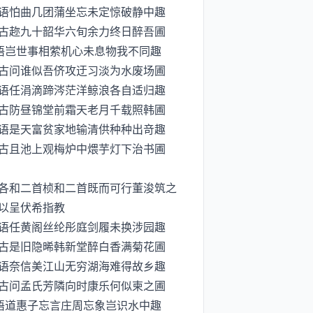
不语怕曲几团蒲坐忘未定惊破静中趣
古趂九十韶华六旬余力终日醉吾圃
语岂世事相萦机心未息物我不同趣
古问谁似吾侪攻迂习淡为水废场圃
有语任涓滴蹄涔茫洋鲸浪各自适归趣
古防昼锦堂前霜天老月千载照韩圃
独语是天富贫家地输清供种种出竒趣
古且池上观梅炉中煨芋灯下治书圃
各和二首桢和二首既而可行董浚筑之
以呈伏希指教
自语任黄阁丝纶彤庭剑履未换涉园趣
古是旧隐晞韩新堂醉白香满菊花圃
可语奈信美江山无穷湖海难得故乡趣
古问孟氏芳隣向时康乐何似柬之圃
语道惠子忘言庄周忘象岂识水中趣