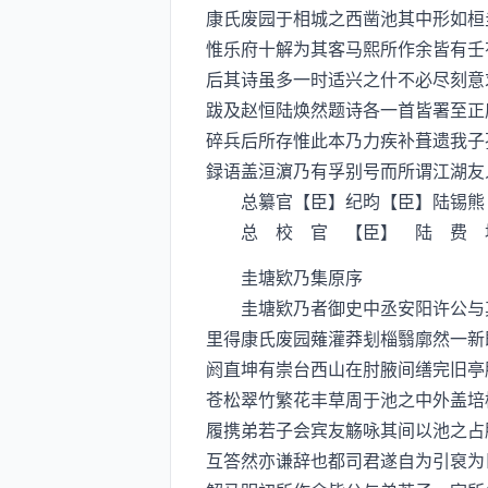
康氏废园于相城之西凿池其中形如桓
惟乐府十解为其客马熙所作余皆有壬
后其诗虽多一时适兴之什不必尽刻意
跋及赵恒陆焕然题诗各一首皆署至正
碎兵后所存惟此本乃力疾补葺遗我子
録语盖洹濵乃有孚别号而所谓江湖友
总纂官【臣】纪昀【臣】陆锡熊
总 校 官 【臣】 陆 费 
圭塘欵乃集原序
圭塘欵乃者御史中丞安阳许公与其
里得康氏废园薙灌莽刬椔翳廓然一新
阏直坤有崇台西山在肘腋间缮完旧亭
苍松翠竹繁花丰草周于池之中外盖培
履携弟若子会宾友觞咏其间以池之占
互答然亦谦辞也都司君遂自为引裒为