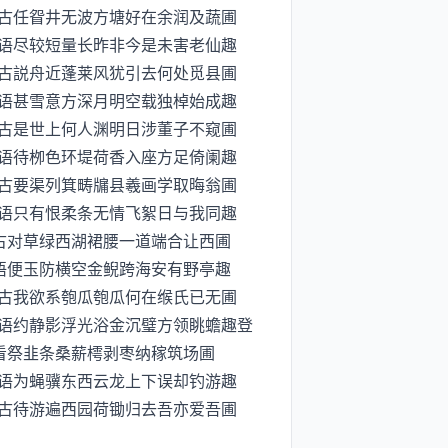
古任眢井无波方塘好在余润及蔬圃
对语尽较短量长昨非今是未害老仙趣
古説舟近蓬莱风犹引去何处觅县圃
无语甚雪意方深月明空载独棹始成趣
古是世上何人渊明日涉董子不窥圃
语语待栁色环堤荷香入座方足倚阑趣
古要渠列箕畴牖县羲画学取晦翁圃
怨语只有恨柔条无情飞絮日与我同趣
古对草绿西湖裙腰一道端合让西圃
语便玉防横空金鲵跨海安有野亭趣
古我欲系匏瓜匏瓜何在缑氏已无圃
语约静影浮光浴金沉璧方领眺蟾趣登
看祭韭条桑薪樗剥枣纳稼筑场圃
相语为蝇骥东西云龙上下误却钓游趣
古待游遍西园荷锄归去吾亦爱吾圃