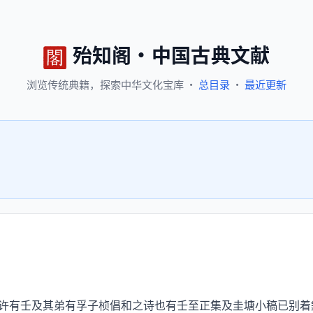
殆知阁
·
中国古典文献
浏览
传统典籍，
探索
中华文化宝库
·
总目录
·
最近更新
有壬及其弟有孚子桢倡和之诗也有壬至正集及圭塘小稿已别着