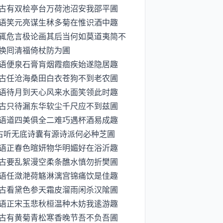
古有双桧亭台万荷池沼安我邵平圃
独语笑元亮谋生秫多菊在惟识酒中趣
辄危言极论画其后当何如莫道夷简不
换囘清福倚杖防为圃
愿语便泉石膏肓烟霞痼疾始遂隐居趣
古任沧海桑田白衣苍狗不到老农圃
自语待月到天心风来水面笑领此时趣
古只待漏东华软尘千尺应不到兹圃
亦语道四美俱全二难巧遇杯酒易成趣
古听无底诗囊有源诗派何必种芝圃
对语正春色暄妍物华明媚好在浴沂趣
古要乱絮漫空柔条醮水慎勿折樊圃
欲语任潋滟荷觞淋漓宫锦痛饮是佳趣
古看黛色参天霜皮溜雨闲杀汉隂圃
寄语正宋玉悲秋桓温种木妨我逺游趣
古有黄菊青松寒香晚节吾不负吾圃