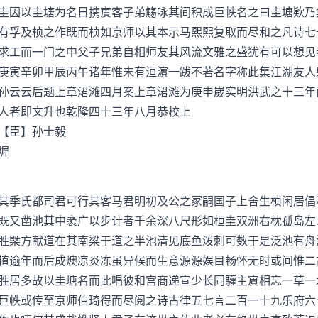
圭因以圭塘为名日携賔客子弟觞咏其间积成巨帙名之曰圭塘欵乃
有孚及桢之作既而桢如京师以其本示马熙熙复取而尽和之凡诗七
求工而一门之中父子兄弟自相师友其风流文雅之盛犹有可以想见
庚寅辛卯甲辰丙午诸年惟末有洹濵一跋不著名字称此集江湖友人
孙云云后题上章涒滩四月案上章涒滩为庚申嵗实明洪武之十三年
人者即文升也乾隆四十三年八月恭校上
【臣】孙士毅
墀
季氏都司君可行其客马君明初及公之冢嗣国子上舍生桢闲居倡
既又凿池其中袤广以步计者千余深八尺形如桓圭双洲右枕孤岛左
胜槩方献道在其南梁于道之半池清见底鱼泼刺可数于是泛池有舟
植逾年而后成燠凉炎冻虽异候而生意源源娱目畅怀无时或间惟二
胜居多故以圭塘名而此唱彼和宫商递宣少长同驩主賔相忘一草一
巨帙或传至京师伯琦得而尽阅之诗古律五七言二百一十九乐府六