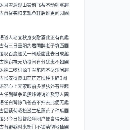
浪语且雪后观山镫前飞葢不动剡溪趣
古自昼锦归来观鱼轩后谁更问园圃
解语道人老宜秋身安耐酒此正有真趣
古有三日重阳约君同醉老子筑西圃
共语叹百嵗陻芜一朝疏凿此去日成趣
古愧窃禄无功投闲有分犹患不如圃
硬语挽三峡词源千军笔阵不尽乐闲趣
古怅安得良田茫茫万顷种玉辟圃
鸟语况心上无萦眼前多景弦外有琴趣
古任列壑争讥攒峰竦诮难及野人圃
笑语任白鹭惊飞苍苔不扫去此便无趣
古因蓺菊栽松滋兰植蕙荒了种瓜圃
万语只今日投簪经年闭户便自得天趣
古有野鸐时来衡门不锁清彻地仙圃