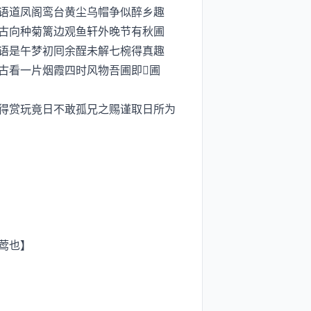
解语道凤阁鸾台黄尘乌帽争似醉乡趣
古向种菊篱边观鱼轩外晚节有秋圃
自语是午梦初囘余酲未解七椀得真趣
古看一片烟霞四时风物吾圃即圃
得赏玩竟日不敢孤兄之赐谨取日所为
莺也】