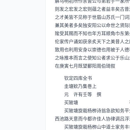
解马明初所作余皆公与弟若子一家所
则发之宏发之宏则蕴之者益丰矣古昔
之才美皆不见称于世眉山苏氏一门词
兼其美者多矣独安阳公以命世之贤际
隂受其赐而不知也年方耳顺角巾东第
伦家传户诵如获亲炙天下之美昔人之
致用也利用安身以崇德也用被于人德
之咏推本而言之使知公者求公于乐山
在庚寅七月既望鄱阳周伯琦叙
钦定四库全书
圭塘欵乃集巻上
元 许有壬等 撰
买陂塘 有
买陂塘旋栽杨栁诗翁急欲知务平生
西池路天意而今都许佳人协律调吕浮
买陂塘旋栽杨栁山中道士家务丰年