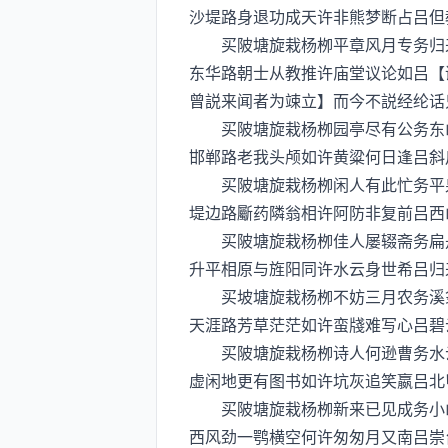
沙堤路身退功成天许非熊梦断占吕但
买陂塘旋栽杨栁平章风月专务归来
东华路朝士从教推许庙堂议论如吕【
曾説来闻者为竦立】而今不説经纶话
买陂塘旋栽杨栁园亭尽有公务东山
邯郸路老我头颅如许黄粱何日逢吕斜
买陂塘旋栽杨栁闲人有此忙务平泉
堤边路斸药隣翁相许阿防非复前吕西
买陂塘旋栽杨栁佳人屡辍斋务扁舟
升平相原与旌阳同许水云身世希吕归
买坡塘旋栽杨栁不妨三月农务溪翁
天涯路芳草茫茫如许蛮牋难写心吕碧
买陂塘旋栽杨栁诗人何逊曹务水云
虚闲地更有图书如许坑灰追笑嬴吕北
买陂塘旋栽杨栁新来已见成务小山
西风劲一鹗横空何许匆匆月又南吕崇