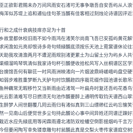
正欲彰君赐未办万间风雨安石渚可无事争墩吾自安吾屿从人
梅浑似苏堤上追和逋仙佳句茶当醑有佳客相过刻烛论诗谱因评近
和之成什衰病技痒亦足为十首
故里都休校旧雨不如今雨鸿在渚笑尔尚南飞吾已安孤屿黄花
求闲澹如元亮却恨诗多竒句倾緑醑底须按乐天池上霓裳谱休论往
助我攻清澹两月不遭泥雨规别渚更累土为山留土分为屿乡人
渠细溜鸣琴筑清似我家诗句杯引醑便收拾松风写入丝桐谱区区学
燠馆吾何有聊芘一时风雨洲映渚向一片烟波鼎峙嵯峨屿盘空
知弱步难胜重梦断九天胪句时饮醑趂四序栽花缀作园池谱长歌吊
种藕常无暇移竹又当新雨由近渚驾一叶扁舟时复还吾屿花香
光云影清难写尽日撚须无句池作醑要醉上通明传取钧天谱西山翠
醉梦人间世翻覆几囘云雨归有渚似真到三山缥缈红云屿忘懐
然一见南山后便觉世多尘句持此醑论心事中间异姓还同谱迂踈好
近水应先緑底用等闲霖雨遵北渚防双桧蟠空倒影揺烟屿千言
今但要闲陶写幸免镂章雕句村瓮醑此真是交梨火枣传家谱庭空树