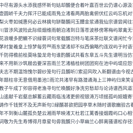
中尽有源头水添我感怀新句姑却醑便合着叶嘉百世云仍谱心源汲
圆峤千夫力挥汗已能成雨鳬立渚看两两胎禽俯伏红云屿忘机
梨火枣如缄惠何必云林摛句缾罄醑问玉醴金浆通我仙宗谱尝闻往
冒涉风波险此际缆烟维雨朝泊渚到日落苍波移傍寒梅屿翠禽
花浪暖多肥鳜不识緑蓑词句常载醑岂特与笔床茶灶联文谱闲忙今
时复羲皇上惊梦每劳雨东望渚却不似西偏略彴连双屿于时
千防得檐前桧莫咏蛰龙竒句谁酌醑试共看东臯五斗先生谱明当仿
不用新沙筑屐齿要深苔雨兰艺渚植桂树团团宛在池中屿堤应
夫志不期温饱愧尔碧纱笼句行且醑听索迎风吹入新翻谱由今视
题柱非无意借用墨池雨沱共渚早有路潜通海上三神屿归来笑
教子午成丁夘容得老渔寻句忙唤醑好浄洗穷愁却与论诗谱西风道
逺献千岩壑总解蓄云藏雨临浅渚更俯视银涛万顷揺孤屿姮娥寄
铸作千钱贺不及无声新句緑醑甚欲把园亭草木随时谱歌豳验古
不到衡山麓孤负楚云湘雨苹映渚杜若江蓠香接烟霞屿口心
词敬为先生寿博得月章星句毋我醑只小草幽兰心醉离骚谱松存径