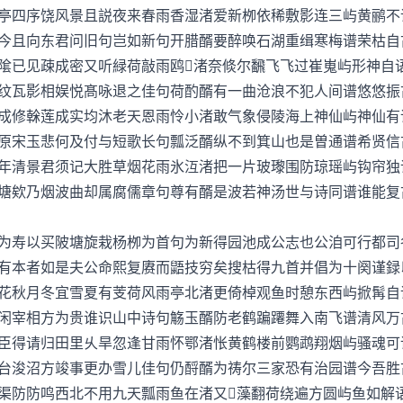
四序饶风景且説夜来春雨香湿渚爱新栁依稀敷影连三屿黄鹂
今且向东君问旧句岂如新句开腊醑要醉唤石湖重缉寒梅谱荣枯自
已见疎成密又听緑荷敲雨鸥渚奈倐尔飜飞飞过崔嵬屿形神自
纹瓦影相娱悦髙咏退之佳句荷酌醑有一曲沧浪不犯人间谱悠悠振
修榦莲成实均沐老天恩雨怜小渚敢气象侵陵海上神仙屿神仙
原宋玉悲何及付与短歌长句瓢泛醑纵不到箕山也是曽通谱希贤信
清景君须记大胜草烟花雨氷沍渚把一片玻瓈围防琼瑶屿钩帘
塘欸乃烟波曲却属腐儒章句尊有醑是波若神汤世与诗同谱谁能复
寿以买陂塘旋栽杨栁为首句为新得园池成公志也公洎可行都司
有本者如是夫公命熙复赓而鼯技穷矣搜枯得九首并倡为十阕谨録
秋月冬宜雪夏有芰荷风雨亭北渚更倚棹观鱼时憩东西屿掀髯
闲宰相方为贵谁识山中诗句觞玉醑防老鹤蹁蹮舞入南飞谱清风万
得请归田里乆旱忽逢甘雨怀鄂渚怅黄鹤楼前鹦鹉翔烟屿骚魂
台浚沼方竣事更办雪儿佳句仍酹醑为祷尔三家恐有治园谱今吾胜
防防鸣西北不用九天瓢雨鱼在渚又藻翻荷绕遍方圆屿鱼如解