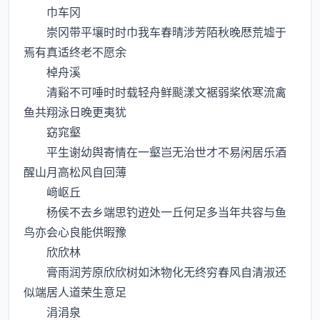
巾车冈
崇冈带平壤时时巾我车春晴涉芳陌秋晚厯荒墟于
焉有真适终老不愿余
棹舟溪
清谿不可唾时时载轻舟鲜颷漾文裾弱桨依寒流禽
鱼共翔泳日晚更夷犹
窈窕壑
平生谢幼舆寄情在一壑岂无治世才不易闲居乐酒
醒山月高松风自回薄
﨑岖丘
杨侯不去乡端思钓逰处一丘何足多当年共容与鱼
鸟亦会心良能供暇豫
欣欣林
膏雨润芳原欣欣树如沐物化无终穷春风自清淑还
似端居人道荣生意足
涓涓泉