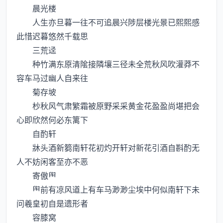
晨光楼
人生亦旦暮一往不可追晨兴陟层楼光景已熙熙感
此惜迟暮悠然千载思
三荒迳
种竹满东原清隂接隣壤三径未全荒秋风吹灌莽不
容车马过幽人自来往
菊存坡
杪秋风气肃繁霜被原野采采黄金花盈盈尚堪把会
心即欣然何必东篱下
自酌轩
牀头酒新篘南轩花初灼开轩对新花引酒自斟酌无
人不妨闲客至亦不恶
寄傲
前有凉风道上有车马渺渺尘埃中何似南轩下未
问羲皇初自是遗形者
容膝窝