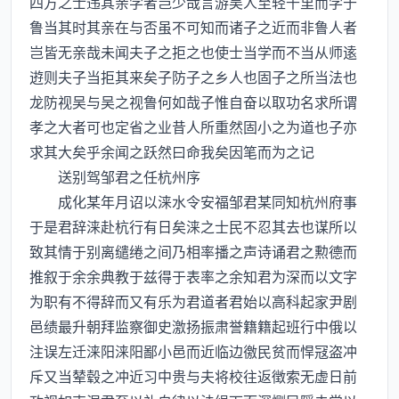
四方之士违其亲学者岂少哉言游吴人至轻千里而学于
鲁当其时其亲在与否虽不可知而诸子之近而非鲁人者
岂皆无亲哉未闻夫子之拒之也使士当学而不当从师逺
逰则夫子当拒其来矣子防子之乡人也固子之所当法也
龙防视吴与吴之视鲁何如哉子惟自奋以取功名求所谓
孝之大者可也定省之业昔人所重然固小之为道也子亦
求其大矣乎余闻之跃然曰命我矣因笔而为之记
送别驾邹君之任杭州序
成化某年月诏以涞水令安福邹君某同知杭州府事
于是君辞涞赴杭行有日矣涞之士民不忍其去也谋所以
致其情于别离缱绻之间乃相率播之声诗诵君之勲德而
推叙于余余典教于兹得于表率之余知君为深而以文字
为职有不得辞而又有乐为君道者君始以高科起家尹剧
邑绩最升朝拜监察御史激扬振肃誉籍籍起班行中俄以
注误左迁涞阳涞阳鄙小邑而近临边徼民贫而悍冦盗冲
斥又当辇毂之冲近习中贵与夫将校往返徴索无虚日前