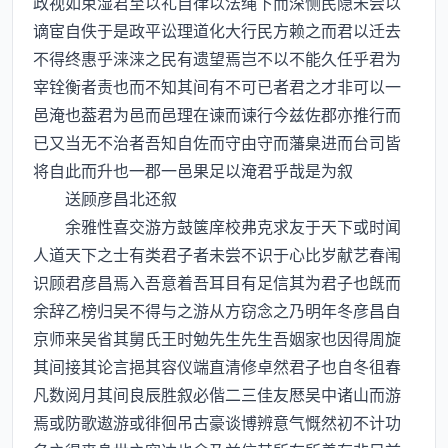
政视如束湿君至以礼自律以法绳下而深恻民隠未尝以
谪宦自佚于是政平讼理道化大行民方赖之而君以迁去
不得终惠乎涞涞之民有遗望焉岂不以不能久任乎君为
宰铨衡者责也而不知其间有不可已者君之才非可以一
邑淹也葢君为邑而邑理在谏而谏行今兹佐郡亦推行而
已又当无不治者吾知自佐而守由守而藩臬进而台司皆
将自此而升也一郡一邑果足以淹君乎哉是为叙
送顾彦昌北还叙
余雅性喜交游方鼓箧庠校弗克求友于天下或时闻
人道天下之士有类君子者未尝不识于心比岁献艺春闱
识顾君彦昌焉入吾意着吾耳目有足信其为君子也旣而
余辞乙榜归吴不得与之游从方窃念之乃明年冬彦昌自
京师来吴省其舅氏王时勉先生先生吾姻家也因得周旋
其间接其论言挹其容仪端直清修卓然君子也自冬徂春
凡数阅月其间良辰胜叙必偕二三佳友厯吴中诸山而游
焉或防歌遨游或徘徊吊古豪谈博辨意气慨然初不计功