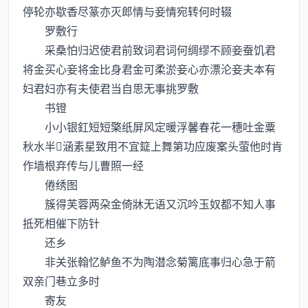
停轮亦歇香尽篆亦灭郎情与妾情宛转何时辍
罗敷行
采桑怕归迟使君前致词君词何绸缪不顾妾蚕饥君
将金买心妾将金比身君金可柔淤妾心亦漂沦妾夫本有
妇君妇亦有夫使君当自思无事挑罗敷
书镫
小小银釭短短檠纸屏风定暖浮馨春花一穗吐金粟
秋水半涵素星致用不宜筵上舞第功应废案头萤他时肯
作墙根弃传与儿曹照一经
倦绣图
簇得芙蓉两朶金倚牀无语又沉吟玉奴都不知人事
抵死相催下防针
还乡
非关张翰忆鲈鱼不为陶潜念菊篱底事归心急于箭
双亲门巷立多时
寄友