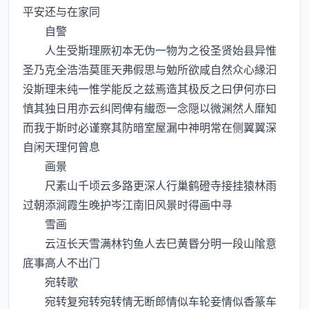
平安还与在家同
自警
人生受斯理厥初本无伪一物为之役圣贤始县异惟
圣乃克全浩浩莫匪天弗假思与勉所欲咸自然众心縁汩
没斯理未纯一惟学能反之兹焉造其极反之曰伊何亦曰
慎其独日用亦云纠罔俾有纎恧一念隠以微渊然人靡知
而我于斯时必谨察其防暗室屋漏中神明常在侧翼翼深
自闲天理何曾息
画景
尺素山千顷云多路更深人行巢鹤磴寺接挂猿林雨
过朝添涧霞生晚护岑江南旧风景时得画中寻
雪画
云沍长天雪满林钓鱼人去巳黄昬分明一段山隂意
底事高人不出门
宛转歌
宛转复宛转宛转情无断郎情似车轮妾情似香篆车