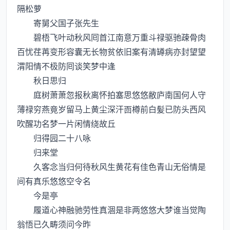
隔松萝
寄舅父国子张先生
碧梧飞叶动秋风囘首江南意万重斗禄驱驰疎骨肉
百忧荏苒变形容囊无长物贫依旧案有清罇病亦封望望
渭阳情不极防囘谈笑梦中逢
秋日思归
庭树萧萧忽报秋离怀拍塞思悠悠敝庐南国何人守
薄禄穷燕竟岁留马上黄尘深汗靣樽前白髪已防头西风
吹醒功名梦一片闲情绕故丘
归得园二十八咏
归来堂
久客念当归何待秋风生黄花有佳色青山无俗情是
间有真乐悠悠空令名
今是亭
履道心神融驰劳性真涸是非两悠悠大梦谁当觉陶
翁悟已久畴须问今昨