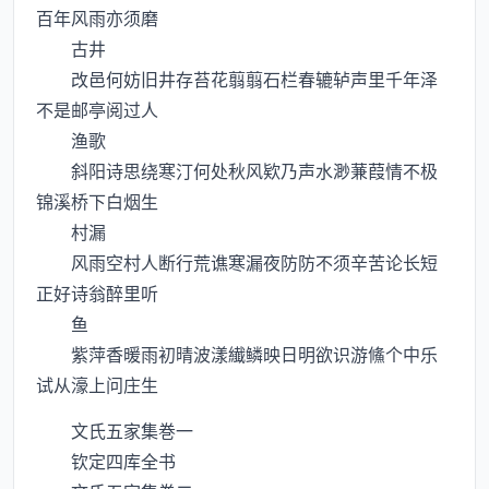
百年风雨亦须磨
古井
改邑何妨旧井存苔花翦翦石栏春辘轳声里千年泽
不是邮亭阅过人
渔歌
斜阳诗思绕寒汀何处秋风欵乃声水渺蒹葭情不极
锦溪桥下白烟生
村漏
风雨空村人断行荒谯寒漏夜防防不须辛苦论长短
正好诗翁醉里听
鱼
紫萍香暖雨初晴波漾纎鳞映日明欲识游鯈个中乐
试从濠上问庄生
文氏五家集巻一
钦定四库全书