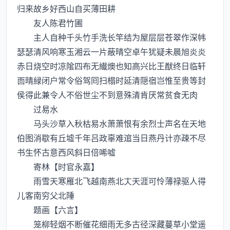
归来故乡好西山自买薄田耕
友人陈君竹圃
主人自种千头竹手洗长竿结为屋层层苍翠作深帏
瑟瑟清风响寒玉湘云一片蔽晴空卓午犹疑未晨旭炎炎
赤日烧空时凉隂四布无纎燠也知高兴比王猷终日临轩
靣晴緑闭户常令俗驾囘扫榻时延清隠宿岂惟至贵等封
侯得此兼令人不俗世尘不到意殊清肯厌常贫食无肉
过易水
马头沙草入秋枯易水萧萧恨有余烈士声名在天地
伯图消歇有丘墟千年吕政辜难逭当日燕丹计亦疎不尽
书生怀古意西风斜日倍唏嘘
寄林【时官永嘉】
雨雪天寒雁北飞越南燕北天涯可怜薄禄驱人得
儿客南穷父北陲
题画【六言】
笼柳轻烟不断催花细雨无多古径深藏蔓草小堂遥