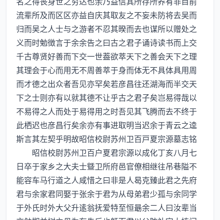
名之得丧身世之穷达也余乃益信其所存所养有非目前
流辈所及而区区亦益自庆其取友之不妄未防将去吴而
归而吴之人士与之游者不忍其暌而去也谋所以赠处之
义而时勉徴言于余余告之曰古之君子诵诗读书而上交
千古尊贤好善而下交一世葢欲萃天下之善会天下之理
其理会于心而用无不周善萃于身而体无不具体具用周
而才德之出众者吾见亦罕矣若彦昌往还湖海而半交天
下之士则亦有以就其德不让乎古之君子矣岂易得哉以
不易得之人而处于易得用之时吾见其飞腾而去不终于
此栖迟也彦昌行矣余亦有事进取明当迟余于青云之逵
斯言其左契乎明故昭信校尉苏州卫百戸夏宗源墓志铭
昭信校尉苏州卫百户夏君宗源以成化丁亥八月七
日卒于家乡之大夫士曁卫所府邑官僚相继往吊巷隘不
能容车马行道之人咸惜之曰非是人曷克臻此君之先府
君与余家君同娶于张余于君为从母弟君少孤与余同学
于外氏时外大父升逺翁抚爱特至恒朂余二人曰汝辈当