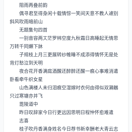
阻雨再叠前韵
偶寻君至得身闲十载情悰一笑间天意不教人遽别
斜风吹雨暗前山
无题集句四首
一别音容两茫罗帏空度九秋霜日高睡起无情思
万转千囘嬾下牀
子规枝上月三更展转纱帷睡不成添得情怀无是处
背灯愁泣到天明
夜合花开香满庭酒醒还醉醉还醒一痕心事难消遣
卧看牵牛织女星
山色满楼人未归泪痕空湿嫁时衣何由得似双鸂鶒
只过寒塘亦并飞
毘陵道中
昨日叹辞家今日行更远因思明日程忡怀愈难遣
志喜
桂子吹丹香满身姓名今日荐书新幸酬老大青云志