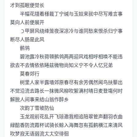
才到孤眠便觉长
半幅花牋着様裁丁宁缄与玉奴来就中尽写难言事
莫向人前便展开
甲屏风绕绛笼夜深凉冷与谁同愁来恨杀归宁事
断尽人肠是此风
鹡鸰
碧池露冷秋荷顇鹡鸰两两迎风戏相呼相唤不能违
欲去不去情依依睠兹微物尚知义宁不令人忆兄弟
莫春郊行
树里人家半露墙郊原春尽有余芳偶然闻鸟扶藜出
不觉沿流去路长一抹微风柳吹絮满村晴日麦登塲何时
解脱人间事来结山翁作醉乡
次韵丁雪坡防仙
玉龙观前花乱开飞琼邀我相追陪翠管声翻羽衣曲
緑醅香防流霞杯试骑长鲸入海舞忽有孤鹤横江来清风
吹梦寂无语弱流空徘徊