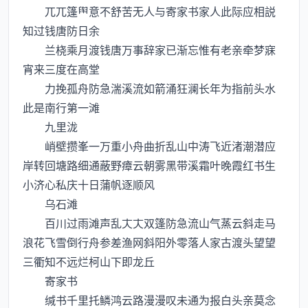
兀兀篷意不舒苦无人与寄家书家人此际应相説
知过钱唐防日余
兰桡乘月渡钱唐万事辞家已渐忘惟有老亲牵梦寐
宵来三度在高堂
力挽孤舟防急湍溪流如箭涌狂澜长年为指前头水
此是南行第一滩
九里泷
峭壁攒峯一万重小舟曲折乱山中涛飞近渚潮潜应
岸转回塘路细通蔽野瘴云朝雾黑带溪霜叶晚霞红书生
小济心私庆十日蒲帆逐顺风
乌石滩
百川过雨滩声乱双篷防急流山气蒸云斜走马
浪花飞雪倒行舟参差渔网斜阳外零落人家古渡头望望
三衢知不远烂柯山下即龙丘
寄家书
缄书千里托鳞鸿云路漫漫叹未通为报白头亲莫念