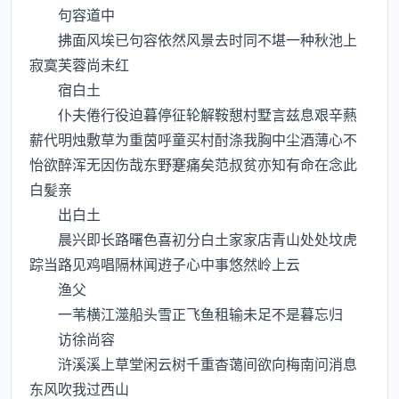
句容道中
拂面风埃已句容依然风景去时同不堪一种秋池上
寂寞芙蓉尚未红
宿白土
仆夫倦行役迫暮停征轮解鞍憇村墅言兹息艰辛爇
薪代明烛敷草为重茵呼童买村酎涤我胸中尘酒薄心不
怡欲醉浑无因伤哉东野蹇痛矣范叔贫亦知有命在念此
白髪亲
出白土
晨兴即长路曙色喜初分白土家家店青山处处坟虎
踪当路见鸡唱隔林闻逰子心中事悠然岭上云
渔父
一苇横江澨船头雪正飞鱼租输未足不是暮忘归
访徐尚容
浒溪溪上草堂闲云树千重杳蔼间欲向梅南问消息
东风吹我过西山