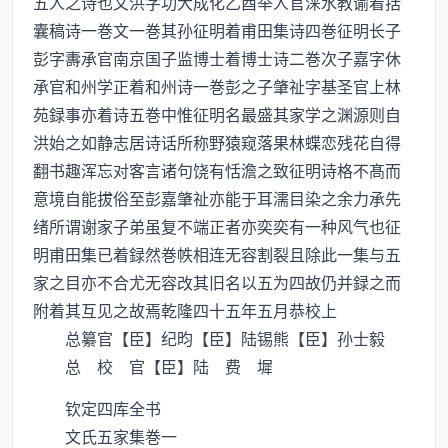
五人之诗也文洪字功大成化乙酉举人官涞水教谕着括
囊稿诗一巻文一巻其孙征明着甫田集诗四巻征明长子
彭字夀承官南京国子监博士着博士诗二巻次子嘉字休
承官和州学正着和州诗一巻彭之子肇祉字基圣官上林
苑録事亦着诗五巻中惟征明名最盛其家学之渊源则自
洪始之如静志居诗话所称野猿窥落果林蝶恋残花自得
翻书趣浑忘对客言诸句饶有恬澹之致征明诗格不髙而
意境自能拔俗至彭嘉肇祉亦能于耳濡目染之余力承先
绪所谓谢家子弟虽复不端正者亦奕奕有一种风气也征
明甫田集已着録然巻帙相连无容割裂且除此一集与五
家之目亦不合尤无容改其旧名以五为四故仍并録之而
附着其互见之故焉乾隆四十五年五月恭校上
总纂官【臣】纪昀【臣】陆锡熊【臣】孙士毅
总 校 官【臣】陆 费 墀
钦定四库全书
文氏五家集巻一