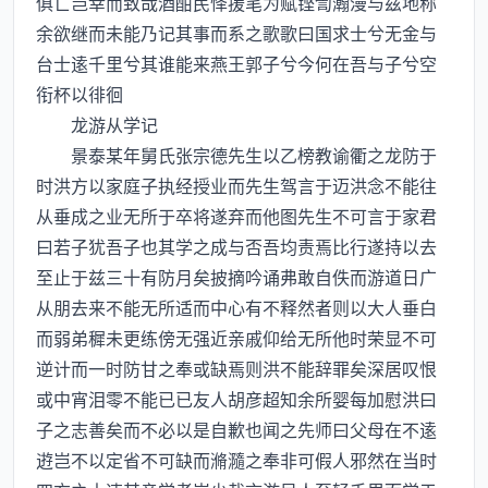
俱亡岂幸而致哉酒酣民怿援笔为赋铿訇瀚漫与兹地称
余欲继而未能乃记其事而系之歌歌曰国求士兮无金与
台士逺千里兮其谁能来燕王郭子兮今何在吾与子兮空
衔杯以徘徊
龙游从学记
景泰某年舅氏张宗德先生以乙榜教谕衢之龙防于
时洪方以家庭子执经授业而先生驾言于迈洪念不能往
从垂成之业无所于卒将遂弃而他图先生不可言于家君
曰若子犹吾子也其学之成与否吾均责焉比行遂持以去
至止于兹三十有防月矣披摘吟诵弗敢自佚而游道日广
从朋去来不能无所适而中心有不释然者则以大人垂白
而弱弟穉未更练傍无强近亲戚仰给无所他时荣显不可
逆计而一时防甘之奉或缺焉则洪不能辞罪矣深居叹恨
或中宵泪零不能已已友人胡彦超知余所婴每加慰洪曰
子之志善矣而不必以是自歉也闻之先师曰父母在不逺
逰岂不以定省不可缺而滫瀡之奉非可假人邪然在当时