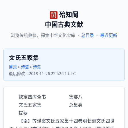
殆知阁
中国古典文献
浏览
传统典籍，
探索
中华文化宝库
·
总目录
·
最近更新
文氏五家集
目录
>
诗藏
>
诗集
最后修改：
2018-11-26 22:52:21 UTC
钦定四库全书 集部八
文氏五家集 总集类
提要
【臣】等谨案文氏五家集十四巻明长洲文氏四世