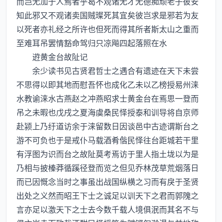
而岂无加于人焉者乎曷不观诸无才无德痴顽老子彼安
知此邪又不观诸卖国贼璨死其宜矣彼岂求是邪若为友
以死者亦礼经之所许也但死而得其所者斯太山之重而
至难耳吊罢情豁命驾归只凉飚四起落照在水
逰黄金台故阯记
余少读书见古贤君哲士之遇合有遗迹在天下未尝
不思得以即其地而慰吾怀也成化乙未以乙榜授易州涞
水教谕涞水古燕赵之冲燕昭求士黄金台在焉思一登而
吊之未暇也戊戌之夏海虞桑民怿授泰和训导将自京师
赴颍上乃纡道访余于涞留数日因谈邑中古迹谓斯台之
游不可负也于是戒仆马载酒肴偕民怿往台距城若干里
有浮图为识而台之故阯莫考焉访于里人指土垅以为是
乃相与披榛莽循蹊径登而览之但见乔林茂草荒烟落日
而已因慨念当时之事虽出战国纵横之习而有戾于圣贤
出处之义然而昭王下士之诚足以训天下之君而郭隗之
言亦足以激天下之士去今数千载人境俱泯而其名不与