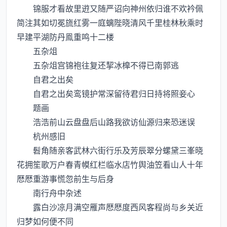
锦服才看故里逰又随严诏向神州依归谁不欢衿佩
简注其如切冕旒红雾一庭螭陛晓清风千里桂林秋乘时
早建平湖防丹鳯重鸣十二楼
五杂俎
五杂俎宫锦袍往复还挈冰橰不得已南郭逃
自君之出矣
自君之出矣鸾镜护常深留待君归日持将照妾心
题画
浩浩前山云盘盘后山路我欲访仙源归来恐迷误
杭州感旧
髫角随亲客武林六街行乐及芳辰翠分螺黛三峯晓
花拥笙歌万户春青幙红栏临水店竹舆油笠看山人十年
厯厯重游事慌忽前生与后身
南行舟中杂述
露白沙凉月满空雁声厯厯度西风客程尚与乡关近
归梦如何便不同