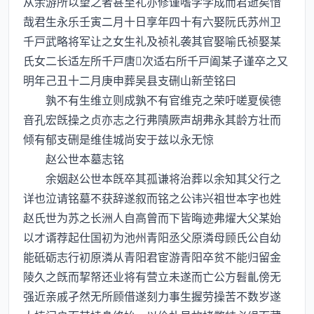
从余游所以望之者甚至礼亦修谨嗜学学成而君逝矣惜
哉君生永乐壬寅二月十日享年四十有六娶阮氏苏州卫
千戸武略将军让之女生礼及祯礼袭其官娶喻氏祯娶某
氏女二长适左所千戸唐次适右所千戸阖某子谨卒之又
明年己丑十二月庚申葬吴县支硎山新茔铭曰
孰不有生维立则成孰不有官维克之荣吁嗟夏侯德
音孔宏旣操之贞亦志之行弗隤厥声胡弗永其龄方壮而
倾有郁支硎是维佳城尚安于兹以永无惊
赵公世本墓志铭
余姻赵公世本旣卒其孤谦将治葬以余知其父行之
详也泣请铭墓不获辞遂叙而铭之公讳兴祖世本字也姓
赵氏世为苏之长洲人自高曾而下皆晦迹弗燿大父某始
以才谞荐起仕国初为池州青阳丞父原潾母顾氏公自幼
能砥砺志行初原潾从青阳君宦游青阳卒贫不能归留金
陵久之旣而挈帑还业将有营立未遂而亡公方髫齓傍无
强近亲戚孑然无所顾借遂刻力事生握劳操苦不数岁遂