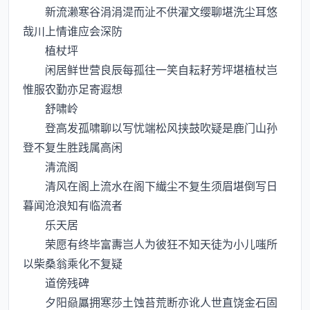
新流濑寒谷涓涓湜而沚不供濯文缨聊堪洗尘耳悠
哉川上情谁应会深防
植杖坪
闲居鲜世营良辰每孤往一笑自耘耔芳坪堪植杖岂
惟服农勤亦足寄遐想
舒啸岭
登高发孤啸聊以写忧端松风挟鼓吹疑是鹿门山孙
登不复生胜践属高闲
清流阁
清风在阁上流水在阁下纎尘不复生须眉堪倒写日
暮闻沧浪知有临流者
乐天居
荣愿有终毕富夀岂人为彼狂不知天徒为小儿嗤所
以柴桑翁乘化不复疑
道傍残碑
夕阳赑屭拥寒莎土蚀苔荒断亦讹人世直饶金石固