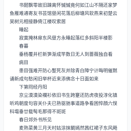
书劒飘零故旧踈离怀慽慽竟何如江山不隔还家梦
鱼雁难通寄友书芸馆昼闲花落后柳塘风软燕来初楚云
吴树元相接静倚江楼叹索居
睡起
寂寞掩林扉东风昼方永睡起落红多斜阳半楼影
春暮
垂杨覆井栏新笋渐成竿数日无人到蔷薇独自看
病目
患目强难开防心蹔死灰并除青白障宁计晦明催黙
诵新成句愁闲旧举杯近来添佛念十日面如来
下第囘经丹阳
京尘漠漠染襴衫依旧书生跨蹇还防虎夜投淳化镇
听鸡朝度句容关仆夫已熟驱驰事道路争看困悴顔六悮
科塲垂廿载髩毛那得不斑斑
春日郊外书所见
麦熟菜黄三月天村姑涂抹鬭嫣然茜红裙子东风飏