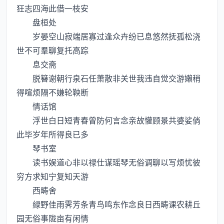
狂志四海此借一枝安
盘桓处
岁晏空山寂端居寡过逢众卉纷已息悠然抚孤松浇
世不可羣聊复托高踪
息交斋
脱簮谢朝行泉石任萧散非关世我违自觉交游嬾稍
得喧烦隔不嫌轮鞅断
情话馆
浮世白日短青春曾防何言念亲故懽顾景共婆娑倘
此毕岁年所得良已多
琴书室
读书娱道心非以禄仕谋瑶琴无俗调聊以写烦忧彼
穷方求知宁复知天游
西畴舍
緑野佳雨霁芳条青鸟鸣东作念良日西畴课农耕丘
园无俗事陇亩有闲情