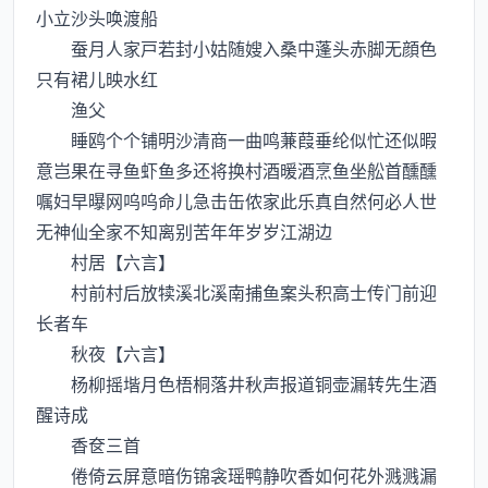
小立沙头唤渡船
蚕月人家戸若封小姑随嫂入桑中蓬头赤脚无顔色
只有裙儿映水红
渔父
睡鸥个个铺明沙清商一曲鸣蒹葭垂纶似忙还似暇
意岂果在寻鱼虾鱼多还将换村酒暖酒烹鱼坐舩首醺醺
嘱妇早曝网呜呜命儿急击缶侬家此乐真自然何必人世
无神仙全家不知离别苦年年岁岁江湖边
村居【六言】
村前村后放犊溪北溪南捕鱼案头积高士传门前迎
长者车
秋夜【六言】
杨柳摇堦月色梧桐落井秋声报道铜壶漏转先生酒
醒诗成
香奁三首
倦倚云屏意暗伤锦衾瑶鸭静吹香如何花外溅溅漏