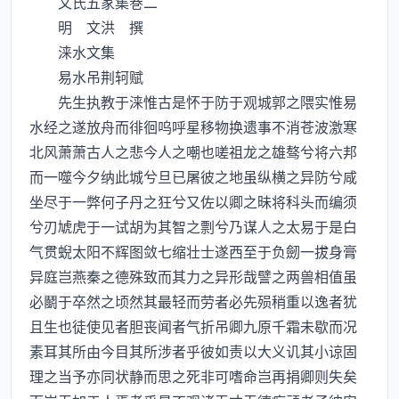
文氏五家集巻二
明 文洪 撰
涞水文集
易水吊荆轲赋
先生执教于涞惟古是怀于防于观城郭之隈实惟易
水经之遂放舟而徘徊呜呼星移物换遗事不消苍波激寒
北风萧萧古人之悲今人之嘲也嗟祖龙之雄骜兮将六邦
而一噬今夕纳此城兮旦已屠彼之地虽纵横之异防兮咸
坐尽于一弊何子丹之狂兮又佐以卿之昧将科头而编须
兮刃虓虎于一试胡为其智之剽兮乃谋人之太易于是白
气贯蜺太阳不辉图敛七缩壮士遂西至于负劒一拔身膏
异庭岂燕秦之德殊致而其力之异形哉譬之两兽相值虽
必鬭于卒然之顷然其最轻而劳者必先殒稍重以逸者犹
且生也徒使见者胆丧闻者气折吊卿九原千霜未歇而况
素耳其所由今目其所涉者乎彼如责以大义讥其小谅固
理之当予亦同状静而思之死非可嗜命岂再捐卿则失矣