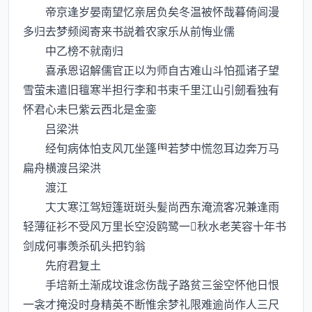
帝京逢岁晏南望忆亲居负矣冬温被怀哉暮倚闾漫
多归去梦频阅寄来书説着农家乐从前悔业儒
中乙榜不就南归
喜承恩诏解儒官正以为师自古难山斗怕孤诸子望
雪萤未遣旧氊寒半担行李和书束千里江山引劒看独有
怀君心未巳紫云西北是金銮
吕梁洪
经旬病体怕支风兀坐篷若梦中慌忽耳边奔万马
扁舟横渡吕梁洪
渡江
寒江驾短篷斑斑头髪尚西东淹流客况兼逢雨
轻薄征衫不受风万里长空没鸥鹭一秋水老芙容十年书
剑成何事羡杀矶头把钓翁
先府君复土
手培新土渐成坟谁念伤哉子路贫三釡空怀他日恨
一衾才掩没时身精英不断惟余梦礼限难逾尚作人三尺