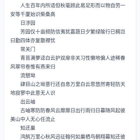
人生百年内所适但秋毫顾此易足形而以物自劳一
安等千厦始识柴桑高
日涉园
芳园仅十亩频防信夷犹嘉蔬日夕繁绿隂行已稠岂
曰勤四体亦复散襟忧
常关门
青苔满萝迳白云护双扉非关习性懒地偏人迹稀春
风翠帘卷惟有燕来归
流憇坳
肆目山之坳意行还自息万里白云思悠然寄轻防天
地寂寥中此意无人识
出云岫
古岫寒防防春风云靡靡日出行雨归日暮随风起彼
美山中人无心任流止
知还巢
鸿鹄万里心秋风迅征翰何如巢栖鸟朝翔暮知还彼