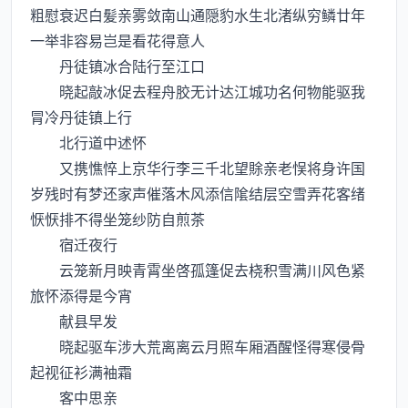
粗慰衰迟白髪亲雾敛南山通隠豹水生北渚纵穷鳞廿年
一举非容易岂是看花得意人
丹徒镇冰合陆行至江口
晓起敲冰促去程舟胶无计达江城功名何物能驱我
冐冷丹徒镇上行
北行道中述怀
又携憔悴上京华行李三千北望賖亲老悮将身许国
岁残时有梦还家声催落木风添信隂结层空雪弄花客绪
恹恹排不得坐笼纱防自煎茶
宿迁夜行
云笼新月映青霄坐啓孤篷促去桡积雪满川风色紧
旅怀添得是今宵
献县早发
晓起驱车涉大荒离离云月照车厢酒醒怪得寒侵骨
起视征衫满袖霜
客中思亲