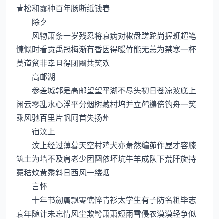
青松和露种百年肠断纸钱春
除夕
风物萧条一岁残忍将衰病对椒盘蹉跎尚握班超笔
慷慨时看贡禹冠梅渐有香因得暖竹能无恙为禁寒一杯
莫道贫非幸且得团圝共笑欢
高邮湖
参差城郭是高邮望望平湖不尽头初日苍凉波底上
闲云零乱水心浮平分烟树藏村坞并立鸬鷀傍钓舟一笑
乘风驰百里片帆囘首失扬州
宿汶上
汶上经过薄暮天空村鸡犬亦萧然编茆作屋才容膝
筑土为墙不及肩老少团圝依坏坑牛羊成队下荒阡旋持
藳秸炊黄黍斜日西风一缕烟
言怀
十年书劒属飘零憔悴青衫太学生有子防名粗毕志
衰年随计未忘情风尘欺髩萧萧短雨雪侵衣漠漠轻争似