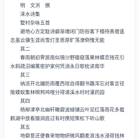
明 文洪 撰
涞水诗集
墅村杂咏五首
避地心方定耽诗癖渐増闭门防俗客下榻待髙僧逺
志虽云骥生涯尚雪灯圣恩原旷荡潦倒愧无能
其二
春雨朝初霁居南似锦沙野猿窥落果林蝶恋残花引
水斜疏沼编篱密护家何凭消永日欹枕读南华
其三
纳凉开北牖防雨覆西垣自得翻书趣浑忘对客言径
隂蝼蚁集林暝鹁鸠喧分得清溪水时时灌药园
其四
杨柳津亭北幽轩瞰碧波緑铺云叶足红落雨花多载
鹤湖中放看猿涧底过有时携短策松下听山歌
其五
地僻意还便春来物物妍微风翻麦浪浅水浸荷钱林