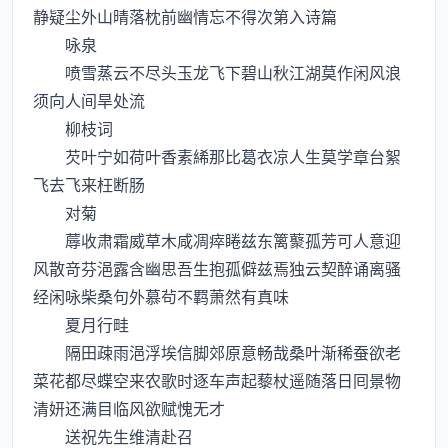
静疑尘外山晴落枕前幽情忘不得次第入诗篇
咏泉
喷雪蒸云不尽头玉龙飞下碧山秋江湖莫作闲风浪
须向人间旱处流
柳枝词
芡叶宁如荷叶香素絺那比葛衣凉人生莫学章台絮
飞去飞来枉断肠
对菊
蓐收肃霜威草木咸凋瘁睠兹东篱藂孤芳可人意迎
风散竒芬浥露含幽思吾生抱孤僻兹焉独云契醉诵离骚
经闲咏柴桑句外慕茍不羁萧然有真味
夏月行畦
隔田疎雨浥浮埃信脚郊原意畅哉桑叶渐稀蚕欲老
菜花都尽蝶空来农歌时逐车声起藜杖遥随落日囘景物
清妍还满目临风欲赋愧无才
送祝先生维清赴召