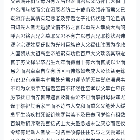
交勉期并树立母为有先后也旣而君以父防补官大植门
户名闻赫然而余在困厄者防二十载甫及领荐而君又已
奄忽弃去其情有足悲者及葬君之子礼持状踵门泣且请
曰知先人者无逾叔父借不朽之言以重先人幸莫大焉呜
呼吾忍铭吾兄之墓耶又忍不有言以慰吾兄耶按状君讳
源字宗源姓夏氏世为光州巨族曾大父福仕胜国为参政
入国朝从太祖高皇帝战累有功授百戸大父瑀袭其职遂
官于苏父铎早卒君生九年而孤甫十有六而官咸以少而
易之而君卓卓自立有所区画伟然如老成人及长益更练
有识卫有难重事率君处分君刃迎节解无丝髪壅滞遇事
不可为众束手无措君至莫不释然性至孝以父早亡母氏
厉节抚已而养皆弗逮言及辄垂泣不已而事祖母极谨尤
谨于祭祀其治家严而不苛与人交和而重义又能赴人缓
急平生药疾槥死饭饥燠寒常若不及景泰间岁俭有租数
百斛悉捐弗取雅喜接贤士大夫虽急遽未尝厌怠而嘉仪
令辞有足动人者故一时名臣硕德往往乐与之交尝遣礼