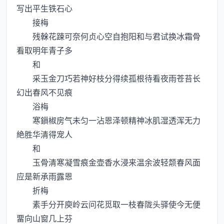
写出平生铁石心
接梅
残榦花踈可奈何贞心空自抱阳和与君试换冰霜骨
看取明年青子多
和
采玉金刀巧若神好枝分得续孤根待看夜雨苍苔长
幻出春风不见痕
浴梅
寒鎻椒房气未匀一沾恩泽顿精神冰肌湿透浑无力
絶胜华清得宠人
和
玉骨清寒凝雪痕金壶香水浸来温余波轻颒春风面
应是新承雨露恩
折梅
素手分开庾岭云问花觅取一枝春陇头驿使今无便
畱向山窗几上芬