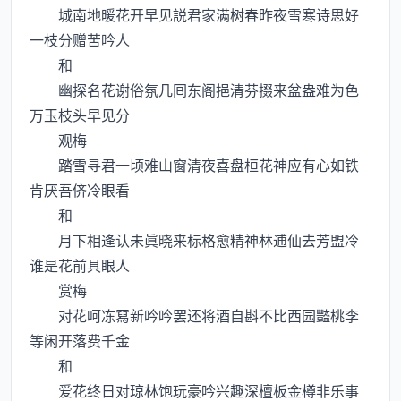
城南地暖花开早见説君家满树春昨夜雪寒诗思好
一枝分赠苦吟人
和
幽探名花谢俗氛几囘东阁挹清芬掇来盆盎难为色
万玉枝头早见分
观梅
踏雪寻君一顷难山窗清夜喜盘桓花神应有心如铁
肯厌吾侪冷眼看
和
月下相逄认未眞晓来标格愈精神林逋仙去芳盟冷
谁是花前具眼人
赏梅
对花呵冻冩新吟吟罢还将酒自斟不比西园豓桃李
等闲开落费千金
和
爱花终日对琼林饱玩豪吟兴趣深檀板金樽非乐事