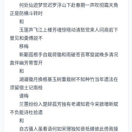
何处仙逰梦觉迟罗浮山下赴春期一声吹彻霜天角
正是防横斗转时
和
玉篴声飞江上楼芳魂惊晓动清愁觉来人问商岩下
曽见和羮傅説不
移梅
新劚孤根手自栽荷锄和雨破苍苔寒窗嵗晚多清况
直伴幽芳帯雪开
和
湖邉锄月换根基玉树重栽树不知种竹当年遗法在
须留宿土记南枝
谱梅
兰蕙纷纷入楚辞孤芳独有老逋知君今采摭増新赋
不负能诗杜拾遗
和
自古骚人虽着语何如宋璟独知音祗縁彼此傍眞操