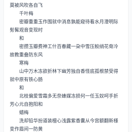
莫被风吹各自飞
千叶梅
密瓣重重玉作围就中消息孰能窥待看水月澄明际
髣髴观音变现时
和
密攒玉瓣费神工什百春藏一朶中雪压鲛绡花骨冷
故教重叠防东风
寒梅
山中万木冻欲折林下幽芳独自香怪底孤根禁受得
就中原有铁心肠
和
北枝偏爱雪霜多无奈蜂媒冻损何一任玉奴呵手折
芳心元自抱阳和
蜡梅
洗却铅华扮道装檀心浅露紫香囊从今宫额翻新様
变作眉间一防黄