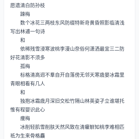
愿遗清白防孙枝
踈梅
数个冰花三两枝东风防缀特新竒黄昏照影临清浅
写出林逋一句诗
和
依稀残雪浸寒波桃李漫山奈俗何潇洒最宜三二防
好花清影不须多
孤梅
标格清高迥不羣自开自落傍无邻天寒歳晏冰霜里
青眼相看有几人
和
独抱冰霜歳月深旧交松竹隔山林英姿孑立谁堪托
惟有程婴识此心
痩梅
冰削轻肌雪削肤天然风致在清癯觧知桃李难相匹
祗为生来骨格麤