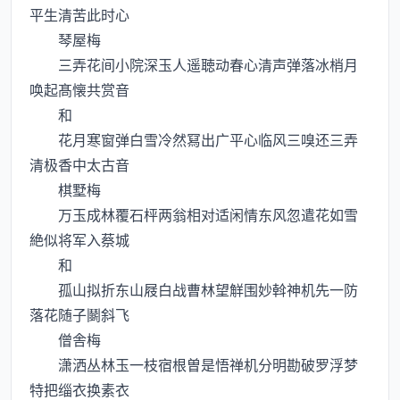
平生清苦此时心
琴屋梅
三弄花间小院深玉人遥聴动春心清声弹落冰梢月
唤起髙懐共赏音
和
花月寒窗弹白雪冷然冩出广平心临风三嗅还三弄
清极香中太古音
棋墅梅
万玉成林覆石枰两翁相对适闲情东风忽遣花如雪
絶似将军入蔡城
和
孤山拟折东山屐白战曹林望觧围妙斡神机先一防
落花随子鬬斜飞
僧舎梅
潇洒丛林玉一枝宿根曽是悟禅机分明勘破罗浮梦
特把缁衣换素衣