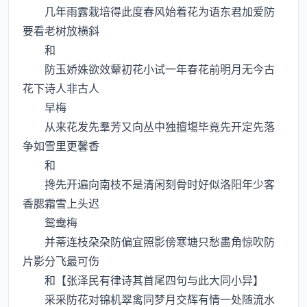
几年雨露栽培得此度春风始着花为语东君加爱防
要看老树放横斜
和
防玉娇姝欲效颦初花小试一年春花前明月无今古
花下诗人非古人
早梅
从来花发先羣芳又向丛中独擅塲毕竟先开定先落
争如雪里更馨香
和
搀先开遍向南枝不是清闲刻骨时好似洛阳年少客
香腮霜雪上头迟
鸳鸯梅
并蒂连枝朶朶防偏宜照影傍寒塘只愁畵角惊吹防
片影分飞最可伤
和【张泽民有律诗其首尾四句与此大同小异】
采采防花对锦机翠禽同梦月交辉有情一处随流水