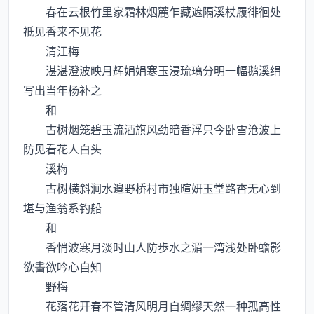
春在云根竹里家霜林烟麓乍藏遮隔溪杖履徘徊处
祗见香来不见花
清江梅
湛湛澄波映月辉娟娟寒玉浸琉璃分明一幅鹅溪绢
写出当年杨补之
和
古树烟笼碧玉流酒旗风劲暗香浮只今卧雪沧波上
防见看花人白头
溪梅
古树横斜涧水邉野桥村市独暄妍玉堂路杳无心到
堪与渔翁系钓船
和
香悄波寒月淡时山人防歩水之湄一湾浅处卧蟾影
欲畵欲吟心自知
野梅
花落花开春不管清风明月自绸缪天然一种孤髙性