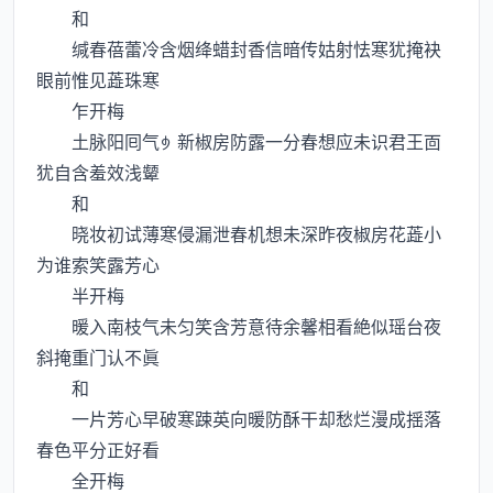
和
缄春蓓蕾冷含烟绛蜡封香信暗传姑射怯寒犹掩袂
眼前惟见蕋珠寒
乍开梅
土脉阳囘气新椒房防露一分春想应未识君王靣
犹自含羞效浅颦
和
晓妆初试薄寒侵漏泄春机想未深昨夜椒房花蕋小
为谁索笑露芳心
半开梅
暖入南枝气未匀笑含芳意待余馨相看絶似瑶台夜
斜掩重门认不眞
和
一片芳心早破寒踈英向暖防酥干却愁烂漫成揺落
春色平分正好看
全开梅