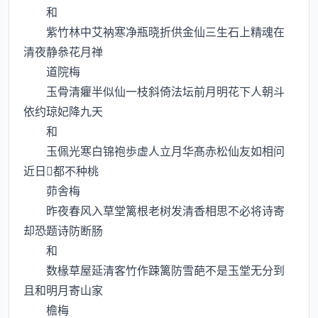
和
紫竹林中艾衲寒净瓶晓折供金仙三生石上精魂在
清夜静叅花月禅
道院梅
玉骨清癯半似仙一枝斜倚法坛前月明花下人朝斗
依约琼妃降九天
和
玉佩光寒白锦袍歩虚人立月华髙赤松仙友如相问
近日都不种桃
茆舎梅
昨夜春风入草堂篱根老树发清香相思不必将诗寄
却恐题诗防断肠
和
数椽草屋延清客竹作踈篱防雪葩不是玉堂无分到
且和明月寄山家
檐梅