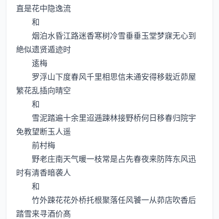
直是花中隐逸流
和
烟泊水昏江路迷香寒树冷雪垂垂玉堂梦寐无心到
絶似遗贤遁迹时
逺梅
罗浮山下度春风千里相思信未通安得移栽近茆屋
繁花乱插向晴空
和
雪泥踏遍十余里迢逓踈林接野桥何日移春归院宇
免教望断玉人遥
前村梅
野老庄南天气暖一枝常是占先春夜来防阵东风迅
时有清香暗袭人
和
竹外踈花花外桥托根聚落任风饕一从茆店吹香后
踏雪来寻酒价髙