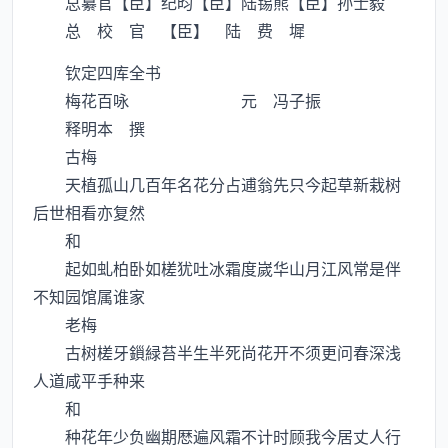
总纂官【臣】纪昀【臣】陆锡熊【臣】孙士毅
总 校 官 【臣】 陆 费 墀
钦定四库全书
梅花百咏 元 冯子振
释明本 撰
古梅
天植孤山几百年名花分占逋翁先只今起草新栽树
后世相看亦复然
和
起如虬柏卧如槎犹吐冰霜度嵗华山月江风常是伴
不知园馆属谁家
老梅
古树槎牙鎻緑苔半生半死尚花开不须更问春深浅
人道咸平手种来
和
种花年少负幽期厯遍风霜不计时顾我今居丈人行