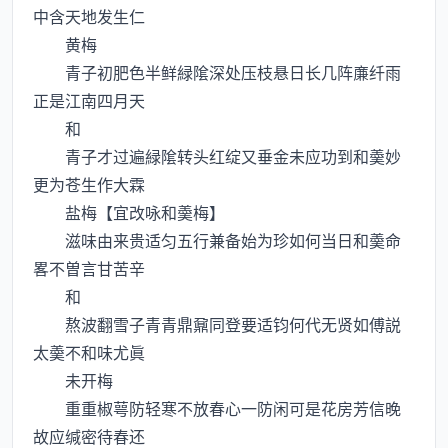
中含天地发生仁
黄梅
青子初肥色半鲜緑隂深处压枝悬日长几阵亷纤雨
正是江南四月天
和
青子才过遍緑隂转头红绽又垂金未应功到和羮妙
更为苍生作大霖
盐梅【宜改咏和羮梅】
滋味由来贵适匀五行兼备始为珍如何当日和羮命
畧不曽言甘苦辛
和
熬波翻雪子青青鼎鼐同登要适钧何代无贤如傅説
太羮不和味尤眞
未开梅
重重椒萼防轻寒不放春心一防闲可是花房芳信晚
故应缄密待春还