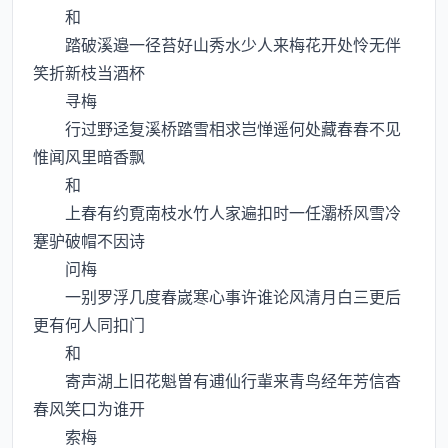
和
踏破溪邉一径苔好山秀水少人来梅花开处怜无伴
笑折新枝当酒杯
寻梅
行过野迳复溪桥踏雪相求岂惮遥何处藏春春不见
惟闻风里暗香飘
和
上春有约覔南枝水竹人家遍扣时一任灞桥风雪冷
蹇驴破帽不因诗
问梅
一别罗浮几度春嵗寒心事许谁论风清月白三更后
更有何人同扣门
和
寄声湖上旧花魁曽有逋仙行軰来青鸟经年芳信杳
春风笑口为谁开
索梅