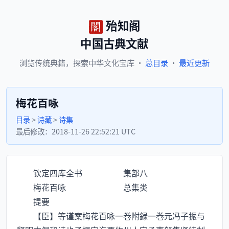
殆知阁
中国古典文献
浏览
传统典籍，
探索
中华文化宝库
·
总目录
·
最近更新
梅花百咏
目录
>
诗藏
>
诗集
最后修改：
2018-11-26 22:52:21 UTC
钦定四库全书 集部八
梅花百咏 总集类
提要
【臣】等谨案梅花百咏一巻附録一巻元冯子振与