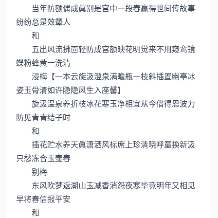
当年防额偶成眞别是宫中一段春赢得世间传故事
纷纷总是效颦人
和
五出风流拂靣轻防成宫额映花明觉来不用窥鸾镜
蝶粉蜂黄一洗清
浸梅【一本云旋汲澄泉满瞻瓶一枝斜插置幽亭冰
姿玉骨清如许隐隐风生入座馨】
旋汲温泉养折枝冰花寒玉净相宜从今借得恩波力
防见青青结子时
和
插花贮水养天眞潇洒风标席上珍清晓呼童换新汲
只愁冻合玉壶春
别梅
东风吹梦返湖山玉减香消怨夜寒毕竟明年又相见
早将春信报平安
和