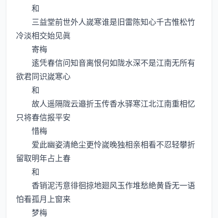
和
三益堂前世外人嵗寒谁是旧雷陈知心千古惟松竹
冷淡相交始见眞
寄梅
逺凭春信问知音离恨何如陇水深不是江南无所有
欲君同识嵗寒心
和
故人遥隔陇云邉折玉传香水驿寒江北江南重相忆
只将春信报平安
惜梅
爱此幽姿清絶尘更怜嵗晚独相亲相看不忍轻攀折
留取明年占上春
和
香销泥汚意徘徊掠地廻风玉作堆愁絶黄昏无一语
怕看孤月上窗来
梦梅