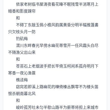
侬家老树临书屋清夜看花睡不眠残雪半消寒月上
暗香和影度踈帘
和
不碍丁东敲玉佩小檐风韵属黄昏分明半幅推篷畵
只欠枝头月一防
钓矶梅
渭川东畔春光早傍水幽花帯雪开一任风霜头白尽
不随渔父出山来
和
苍苔石上老烟波手把长竿倚玉柯闲系孤舟明月下
寒香一夜沁渔蓑
樵迳梅
窈窕若即溪上路幽花的皪倚榛丛飘零不为楼头笛
恨杀朝南暮北风
和
峻岭孤芳吐未匀半欹山路半为薪帯将担上来城市