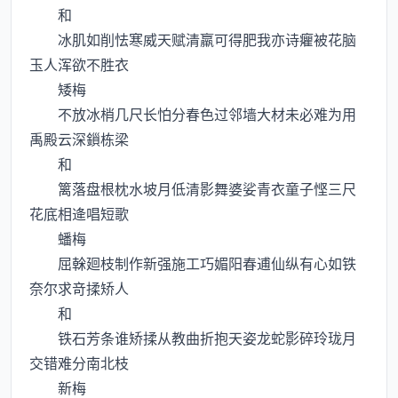
和
冰肌如削怯寒威天赋清羸可得肥我亦诗癯被花脑
玉人浑欲不胜衣
矮梅
不放冰梢几尺长怕分春色过邻墙大材未必难为用
禹殿云深鎻栋梁
和
篱落盘根枕水坡月低清影舞婆娑青衣童子悭三尺
花底相逄唱短歌
蟠梅
屈榦廻枝制作新强施工巧媚阳春逋仙纵有心如铁
奈尔求竒揉矫人
和
铁石芳条谁矫揉从教曲折抱天姿龙蛇影碎玲珑月
交错难分南北枝
新梅