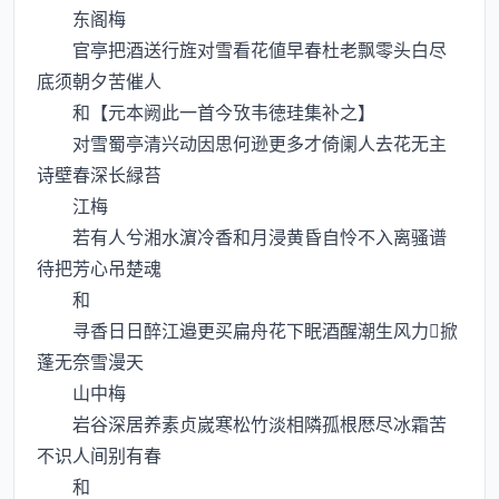
东阁梅
官亭把酒送行旌对雪看花値早春杜老飘零头白尽
底须朝夕苦催人
和【元本阙此一首今攷韦徳珪集补之】
对雪蜀亭清兴动因思何逊更多才倚阑人去花无主
诗壁春深长緑苔
江梅
若有人兮湘水濵冷香和月浸黄昏自怜不入离骚谱
待把芳心吊楚魂
和
寻香日日醉江邉更买扁舟花下眠酒醒潮生风力掀
蓬无奈雪漫天
山中梅
岩谷深居养素贞嵗寒松竹淡相隣孤根厯尽冰霜苦
不识人间别有春
和