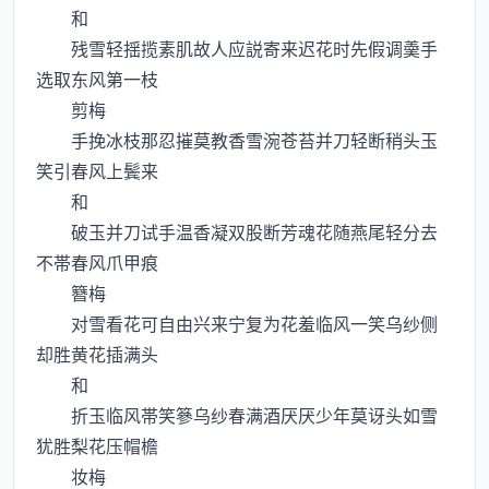
和
残雪轻揺揽素肌故人应説寄来迟花时先假调羮手
选取东风第一枝
剪梅
手挽冰枝那忍摧莫教香雪涴苍苔并刀轻断稍头玉
笑引春风上鬓来
和
破玉并刀试手温香凝双股断芳魂花随燕尾轻分去
不帯春风爪甲痕
簪梅
对雪看花可自由兴来宁复为花羞临风一笑乌纱侧
却胜黄花插满头
和
折玉临风帯笑篸乌纱春满酒厌厌少年莫讶头如雪
犹胜梨花压帽檐
妆梅