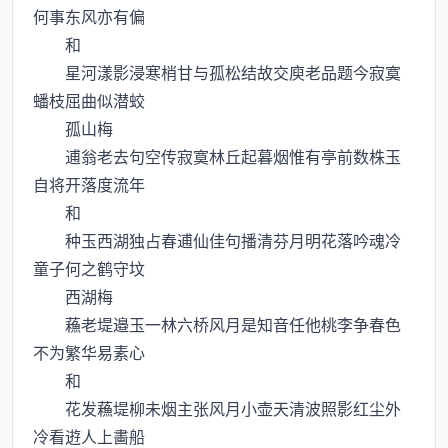
何事东风亦有偏
和
星河漾影浸寒梢甘与孤松结故交庾老品题今寂寞
蟠枝屈曲似潜蛟
孤山梅
逋翁老去句空传寂寞林丘起暮烟惟有亭前数株玉
自将开落度流年
和
种玉西湖独占春逋仙佳句播清芬月明花落吟魂冷
童子何之鹤守坟
西湖梅
蘓老堤邉玉一林六桥风月是知音任他桃李争春色
不为繁华易素心
和
花发蘓堤柳未烟主张风月小壶天清波照影红尘外
冷看逰人上畵船