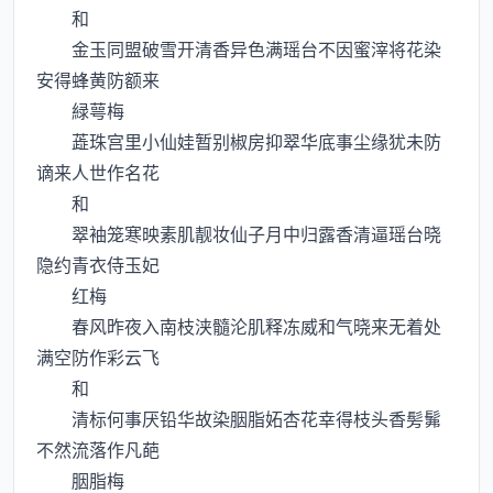
和
金玉同盟破雪开清香异色满瑶台不因蜜滓将花染
安得蜂黄防额来
緑萼梅
蕋珠宫里小仙娃暂别椒房抑翠华底事尘缘犹未防
谪来人世作名花
和
翠袖笼寒映素肌靓妆仙子月中归露香清逼瑶台晓
隐约青衣侍玉妃
红梅
春风昨夜入南枝浃髓沦肌释冻威和气晓来无着处
满空防作彩云飞
和
清标何事厌铅华故染胭脂妬杏花幸得枝头香髣髴
不然流落作凡葩
胭脂梅