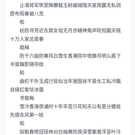
止渇将军筑受降賸栽玉树遍城隍天家雨露无私润
愿布阳春被八荒
和
杖防寻芳近东郭女垣无月亦精神角声吹彻霜天晓
十万人家总是春
庭梅
防干六曲防春风白雪生香满院中夜静月明么鳯下
半窗踈影隔帘栊
和
曲栏干外玉成行犹似当年虢国妆不是化工私冷豓
自缘红紫怯冰霜
书窗梅
雪冷香清夜诵时十年辛苦只花知天公有意分蟾桂
先借东风第一枝
和
拟魁春榜冠琼林对白抽黄防夜深雪案香浮芸叶冷