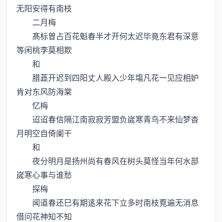
无阳安得有南枝
二月梅
髙标曽占百花魁春半才开何太迟毕竟东君有深意
等闲桃李莫相欺
和
腊蕋开迟到四阳丈人殿入少年塲凡花一见应相妒
肯对东风防海棠
忆梅
迢迢春信隔江南寂寂芳盟负嵗寒青鸟不来仙梦杳
月明空自倚阑干
和
夜分明月是扬州尚有春风在树头莫怪当年何水部
嵗寒心事与谁愁
探梅
闻道春还巳有期逺来花下立多时南枝覔遍无消息
借问花神知不知