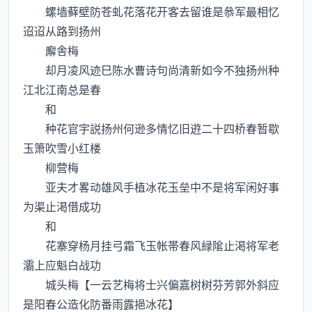
螺墙藓壁防苍虬花落花开客去留谁是叅军最相忆
迢迢从路到扬州
廨舎梅
却月凌风迹巳陈水曹诗句尚清新如今不独扬州种
江北江南总是春
和
种花官宇説扬州何逊多情忆旧逰二十四桥春暂歇
玉箫吹雪小红楼
柳营梅
亚夫才畧动雄风手植冰花玉垒中不是将军闲好事
为渠止渇借成功
和
花寨穿杨月挂弓霜飞玉帐帯春风緑隂止渇将军老
灞上应魁白战功
城头梅【一云艺梅将士兴偏嘉树树芬芳郭外斜应
是阳春公造化防番雨露挹冰花】