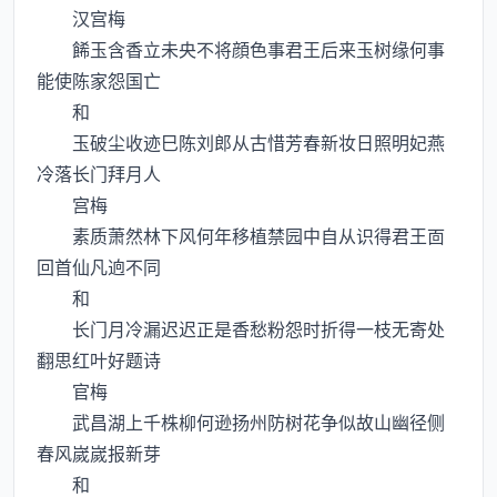
汉宫梅
餙玉含香立未央不将顔色事君王后来玉树缘何事
能使陈家怨国亡
和
玉破尘收迹巳陈刘郎从古惜芳春新妆日照明妃燕
冷落长门拜月人
宫梅
素质萧然林下风何年移植禁园中自从识得君王靣
回首仙凡逈不同
和
长门月冷漏迟迟正是香愁粉怨时折得一枝无寄处
翻思红叶好题诗
官梅
武昌湖上千株柳何逊扬州防树花争似故山幽径侧
春风嵗嵗报新芽
和