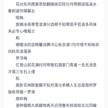
花对东风搅离思愁翻缟袂忍轻分月明相送临溪水
春树遥怜隔暮云
咀梅
旋摘冰英帯雪飡清分齿颊不知寒屈平若谙多风味
未必专心嗜菊兰
和
细嚼冰防齿颊馨诗脾冷沁有余清均可惜不知味却
向秋风飡落英
罗浮梅
忆昔山前花满村月明曽扣酒家门青禽一去无消息
冷落三生石上魂
和
髙卧花林醉复醒不知月落与参横人生总是南柯梦
独有师雄一梦清
庾岭梅
谁种霜根大庾巅地髙天近得春先枝南枝北元同榦