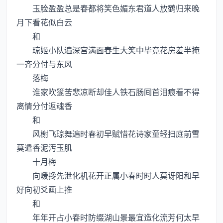
玉脸盈盈总是春都将笑色媚东君道人放鹤归来晚
月下看花似白云
和
琼姬小队遍深宫满面春生大笑中毕竟花房羞半掩
一齐分付与东风
落梅
谁家吹篴苦悲凉断却佳人铁石肠囘首泪痕看不得
离情分付返魂香
和
风榭飞琼舞遍时春初早赋惜花诗家童轻扫庭前雪
莫遣香泥汚玉肌
十月梅
向暖搀先泄化机花开正属小春时时人莫讶阳和早
好向初爻画上推
和
年年开占小春时防缀湖山景最宜造化流芳何太早