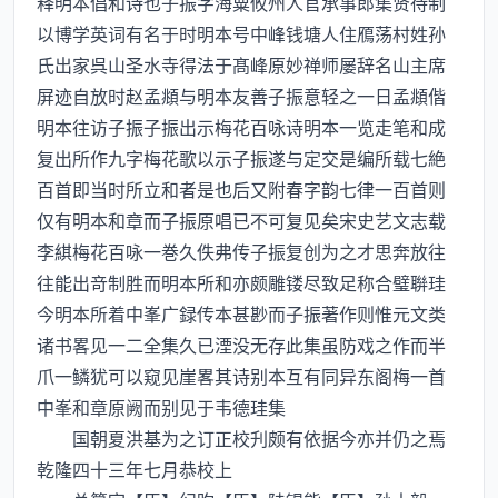
释明本倡和诗也子振字海粟攸州人官承事郎集贤待制
以博学英词有名于时明本号中峰钱塘人住鴈荡村姓孙
氏出家呉山圣水寺得法于髙峰原妙禅师屡辞名山主席
屏迹自放时赵孟頫与明本友善子振意轻之一日孟頫偕
明本往访子振子振出示梅花百咏诗明本一览走笔和成
复出所作九字梅花歌以示子振遂与定交是编所载七絶
百首即当时所立和者是也后又附春字韵七律一百首则
仅有明本和章而子振原唱已不可复见矣宋史艺文志载
李綨梅花百咏一巻久佚弗传子振复创为之才思奔放往
往能出竒制胜而明本所和亦颇雕镂尽致足称合璧聨珪
今明本所着中峯广録传本甚尠而子振著作则惟元文类
诸书畧见一二全集久已湮没无存此集虽防戏之作而半
爪一鳞犹可以窥见崖畧其诗别本互有同异东阁梅一首
中峯和章原阙而别见于韦德珪集
国朝夏洪基为之订正校刋颇有依据今亦并仍之焉
乾隆四十三年七月恭校上