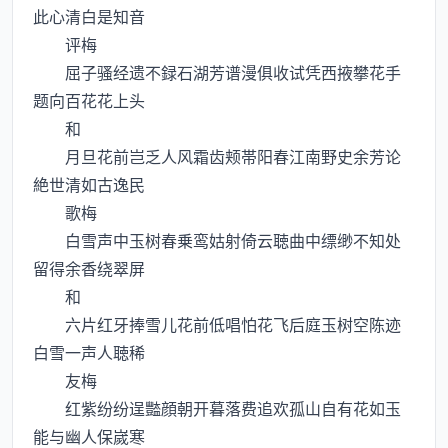
此心清白是知音
评梅
屈子骚经遗不録石湖芳谱漫俱收试凭西掖攀花手
题向百花花上头
和
月旦花前岂乏人风霜齿颊帯阳春江南野史余芳论
絶世清如古逸民
歌梅
白雪声中玉树春乗鸾姑射倚云聴曲中缥缈不知处
留得余香绕翠屏
和
六片红牙捧雪儿花前低唱怕花飞后庭玉树空陈迹
白雪一声人聴稀
友梅
红紫纷纷逞豓顔朝开暮落费追欢孤山自有花如玉
能与幽人保嵗寒