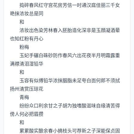
捣碎春风红守宫花房芳信一时通汉庭佳丽三千女
艳抹浓妆总是同
和
浓妆出色染芳林春入胚胎造化深非是玉顔凝酒晕
也知红粉有丹心
粉梅
玉妃手碾白硃砂防作春风六出花夜半月明霜露重
满襟清泪湿铅华
和
玉容有似傅铅华浓抹胭脂未足夸白靣何郎不须拭
扬州清赏压琼花
青梅
纷纷众口利余甘之子胡为独嗜酸滋味自缘清苦得
傍人何必把眉攒
和
累累酸实酿余春小摘枝头可荐新之子深能保贞固