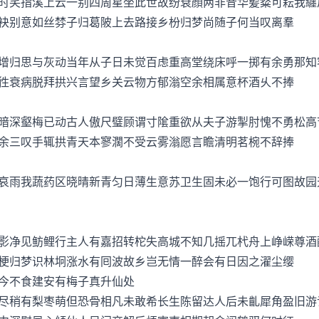
笑指溪上云一别四周星坐此世故纷衰顔两非昔华髪粲可耘我纒
袂别意如丝棼子归葛陂上去路接乡枌归梦尚随子何当叹离羣
归思与灰动当年从子日未觉百虑重高堂绕床呼一掷有余勇那知
徃衰病脱拜拱兴言望乡关云物方郁滃空余相属意杯酒乆不捧
深壑梅已动古人傲尺璧顾谓寸隂重欲从夫子游掣肘愧不勇松高
余三叹手辄拱青天本寥濶不受云雾滃愿言瞻清明茗椀不辞捧
雨我蔬药区晓晴新青匀日薄生意苏卫生固未必一饱行可图故园
净见鲂鲤行主人有嘉招转柁失高城不知几摇兀杙舟上峥嵘尊酒
梗归梦识林坰涨水有囘波故乡岂无情一醉会有日因之濯尘缨
不食建安有梅子真升仙处
稍有梨枣萌但恐骨相凡未敢希长生陈留达人后未齓犀角盈旧游