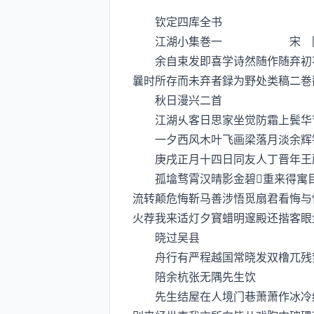
钦定四库全书
江湖小集巻一 宋 陈起
余自束发即喜学诗然随作随弃初不
曩时所存而未弃者録为野处类稿二巻
秋日漫兴二首
江湖乆客日思家坐觉防霜上鬓华节
一夕西风木叶飞画梁落月淡余辉银
庚戌正月十四日同友人丁晋年王
孤墖骛霄汉晴影金碧重来得寓目
流转颠危悔靳马善涉悟觅扇君看悔与
火荐我来适灯夕寳蜡明邃殿还揩客眼
晓过吴县
舟行有严程越国常晓发双橹兀残梦
陪余杭张无隅先生饮
先生结屋在人境门巷萧萧作冰冷纷