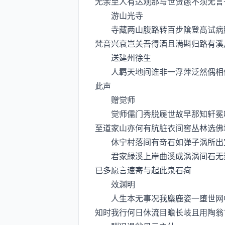
无余至人有达观那与世贤愚不须无言
游山光寺
寺藏两山腹路转百步隂登髙试病脚
梵音兴衰岂关吾得酒且满斟归路有溪
送建州徐生
人羁天地间谁非一浮萍泛然偶相值
此声
赠觉师
觉师儒门秀脱屣世故早那知轩冕味
至道家山亦何有肮脏衣间窖丛林选佛
休宁村落间有竒石如弹子涡所出宜
君家緑溪上岸曲溪成涡涡间石无数
已多愿言速寄与起此泉石疴
效渊明
人生本无事况我麋鹿姿一堕世网中
知时我行何日休流目瞻长岐且用陶翁