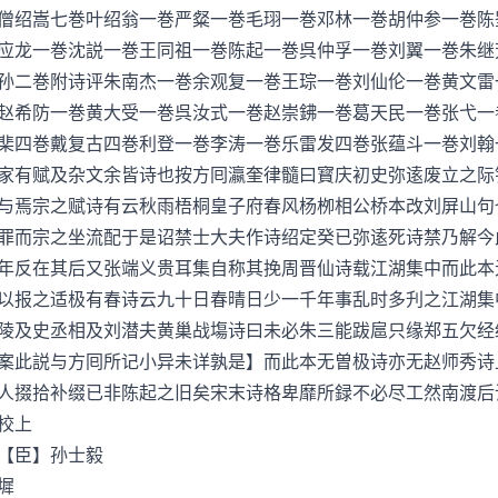
僧绍嵩七巻叶绍翁一巻严粲一巻毛珝一巻邓林一巻胡仲参一巻陈
应龙一巻沈説一巻王同祖一巻陈起一巻呉仲孚一巻刘翼一巻朱继
孙二巻附诗评朱南杰一巻余观复一巻王琮一巻刘仙伦一巻黄文雷
赵希防一巻黄大受一巻呉汝式一巻赵崇鉘一巻葛天民一巻张弋一
棐四巻戴复古四巻利登一巻李涛一巻乐雷发四巻张蕴斗一巻刘翰
家有赋及杂文余皆诗也按方囘瀛奎律髓曰寳庆初史弥逺废立之际
与焉宗之赋诗有云秋雨梧桐皇子府春风杨栁相公桥本改刘屏山句
罪而宗之坐流配于是诏禁士大夫作诗绍定癸已弥逺死诗禁乃解今
年反在其后又张端义贵耳集自称其挽周晋仙诗载江湖集中而此本
以报之适极有春诗云九十日春晴日少一千年事乱时多刋之江湖集
陵及史丞相及刘潜夫黄巢战塲诗曰未必朱三能跋扈只缘郑五欠经
案此説与方囘所记小异未详孰是】而此本无曽极诗亦无赵师秀诗
人掇拾补缀已非陈起之旧矣宋末诗格卑靡所録不必尽工然南渡后
校上
【臣】孙士毅
墀