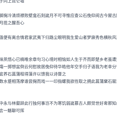
子同上昆仑墟
掬冷清烦襟败壁龛石刻嵗月不可寻惟应查公石俛仰阅古今屋古
月揽之醒吾心
便有离合情君家武夷下归路尘眼明我生爱山者梦寐秀色横秋风
夙悟心已槁唯余章句习心境时相恼如人生于齐而即楚乡老虽遭
塲一掷想盆倒云何慰故居俛仰待华皓他年空手归子语我为老幸分
养石菖蒲程得藻许以馈我以诗督之
水蹙相荡摩谁尝掬而戏一一印指螺我欲徃取之拥此菖蒲窠石罂
永与林壑辞此行独何事岂不为寒饥弱嵗慕古人颇觉世好卑那知
言一觞聊可挥