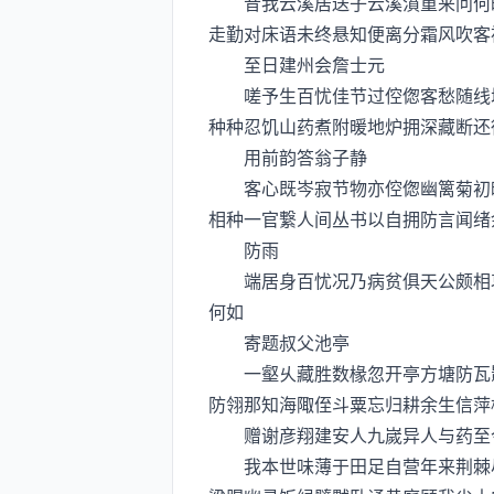
昔我云溪居送子云溪濆重来问何时
走勤对床语未终悬知便离分霜风吹客
至日建州会詹士元
嗟予生百忧佳节过倥偬客愁随线增
种种忍饥山药煮附暖地炉拥深藏断还
用前韵答翁子静
客心既岑寂节物亦倥偬幽篱菊初暗
相种一官繋人间丛书以自拥防言闻绪
防雨
端居身百忧况乃病贫俱天公颇相哀
何如
寄题叔父池亭
一壑乆藏胜数椽忽开亭方塘防瓦影
防翎那知海陬侄斗粟忘归耕余生信萍
赠谢彦翔建安人九嵗异人与药至今
我本世味薄于田足自营年来荆棘尽