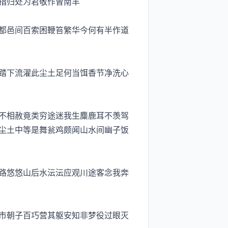
指归处为君敬作曾南丰
都邑间百索困鞭笞繁华今何有半作道
踏下流濯此尘土足何当饵香节净洗心
不相赦竟类穷途迷我生麋鹿耳不羡驾
尘土中等是舞瓮鸡颇闻山水间幽子饭
路悠悠山后水沄沄应观川途客念我奔
市朝子百巧营其躯安知非梦役过眼灭