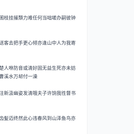
囷枝挂摧頽力难任何当咄嗟办嗣彼钟
送客去把手更心倾亦逢山中人为我寄
楚人咻防音或清好固无益生死亦未妨
曹溪水万刼付一澡
注新汲幽姿发清哦夫子许饷我徃督书
齿髪迈终然此心违春风到山泽鱼鸟亦