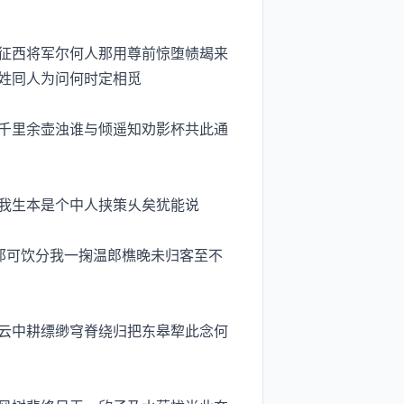
征西将军尔何人那用尊前惊堕帻朅来
姓囘人为问何时定相觅
千里余壶浊谁与倾遥知劝影杯共此通
我生本是个中人挟策乆矣犹能说
那可饮分我一掬温郎樵晚未归客至不
云中耕缥缈穹脊绕归把东皋犂此念何