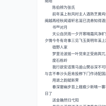
南陌
陈伯辨为张氏
前年溪上秋风时主人酒熟烹黄鸡归
闽越再经秋闻道轩名涎已流悬知得酒
书对月
天公自厌雨一夕开寒晴霜风净旷野
夕情今冬有竒事三见飞玉英明年溪上
宿野人家
梦里沧波摇一叶觉来正受肩舆兀人
度石栋岭
我行欲安适策马逾山樊谷深不可瞬
与言不奉沙头巵肯投栁下门作诗配国
用退之韵赋新霁
春深窘幽步苔上屐痕少新晴一褰衣
日了
送金确然归弋阳