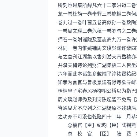
所刻也是集所録凡六十二家洪迈二巻
龙一巻杜旃一巻李龏三巻施枢二巻何
巻刘过一巻叶茵五巻髙似孙一巻敖陶
一巻周文璞三巻危稹一巻罗与之二巻
师石一巻附诸跋及墓志髙九万一巻许
林同一巻内惟姚镛周文璞呉渊许棐四
与之善刋江湖集以售刘潜夫南岳稿亦
并潜夫梅诗论列劈江湖集板二人皆坐
六年而此本诸集多载端平淳祐寳祐纪
知孝为言官与曽极景建有隙每欲寻衅
梧桐皇子宅春风杨栁相公桥以为指巴
周文璞赵师秀及刋诗陈起皆不免焉【
皆通显尤不应列之江湖疑原本残缺后
之功亦不可没也乾隆四十二年二月恭
总纂官【臣】纪昀【臣】陆锡熊
总 校 官 【臣】 陆 费 