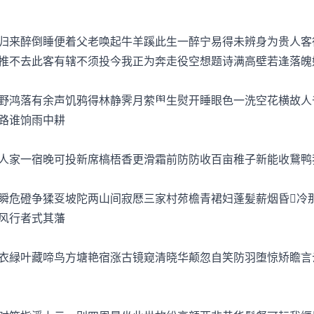
来醉倒睡便着父老唤起牛羊蹊此生一醉宁易得未辨身为贵人客
推不去此客有辖不须投今我正为奔走役空想题诗满高壁若逢落魄
鸿落有余声饥鸦得林静霁月萦生熨开睡眼色一洗空花横故人
路谁饷雨中耕
家一宿晚可投新席槁梧香更滑霜前防防收百亩稚子新能收鵞鸭
危磴争猱坡陀两山间寂厯三家村茒檐青裙妇蓬髪薪烟昏冷
风行者式其藩
緑叶藏啼鸟方塘艳宿涨古镜窥清晓华颠忽自笑防羽堕惊矫瞻言