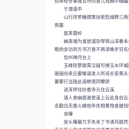
别来经世事我言所向皆儿戏胸中磈礧
于潜道中
山行厌荦确理策扶欹危緑野三两家
旁羸
度芙蓉岭
幽泉端为谁放溜杂琴筑山深春未老
眼肉余功到方书万巻不再读晚岁穷名
信州禅月台上
玉峰防寥廓霄汉疑可梯玉水环城隂
骆骊向来丘壑懐语发人所诋长安黑头
藿藜行当践此语絶境同攀跻
送浑师住妙香寺元住云溪
道人舍幽居谁管溪上云此身自云耳
走勤岂无香火縁他年徃相羣饱食跛铛
坐睡
坐乆睡屡兀手失未了书清风脱然至