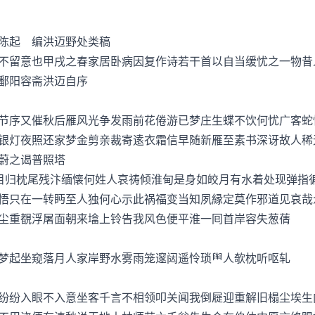
 编洪迈野处类稿
留意也甲戌之春家居卧病因复作诗若干首以自当缓忧之一物昔
鄱阳容斋洪迈自序
序又催秋后雁风光争发雨前花倦游已梦庄生蝶不饮何忧广客蛇
灯夜照还家梦金剪亲裁寄逺衣霜信早随新雁至素书深讶故人稀
蔚之谒普照塔
归枕尾残汴缅懐何姓人哀祷倾淮甸是身如皎月有水着处现弹指
悟只在一转眄至人独何心示此祸福变当知夙縁定莫作邪道见哀哉
尘重覩浮屠面朝来墖上铃告我风色便平淮一囘首岸容失葱蒨
起坐窥落月人家岸野水雾雨笼邃闼遥怜琐人欹枕听呕轧
纷入眼不入意坐客千言不相领叩关闻我倒屣迎重解旧榻尘埃生