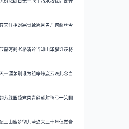
风树悲终日无一欣子乃水菽忧尚此奔
客天涯相对寒骨耸嵗月曾几何鬓丝今
节磊砢鹤老格清耸当知山泽臞谁羡将
天一涯茅荆谁为鉏峥嵘嵗云晚此念当
酌芳緑园蔬煮柔青翩翩射鸭弓一笑翻
记三山幽梦彻九清迩来三十年但觉膏