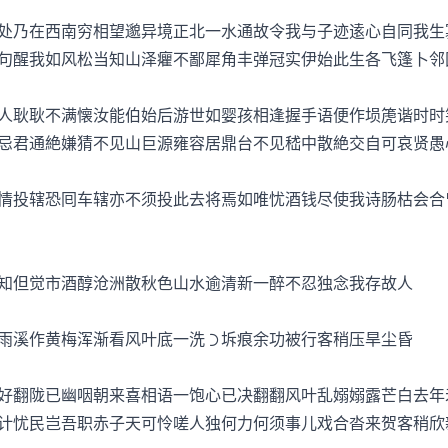
乃在西南穷相望邈异境正北一水通故令我与子迹逺心自同我生
句醒我如风松当知山泽癯不鄙犀角丰弹冠实伊始此生各飞篷卜邻
耿耿不满懐汝能伯始后游世如婴孩相逢握手语便作埙箎谐时时
忌君通絶嫌猜不见山巨源雍容居鼎台不见嵇中散絶交自可哀贤愚
投辖恐囘车辖亦不须投此去将焉如唯忧酒钱尽使我诗肠枯会合
但觉市酒醇沧洲散秋色山水逾清新一醉不忍独念我存故人
溪作黄梅浑渐看风叶底一洗坼痕余功被行客稍压旱尘昏
翻陇已幽咽朝来喜相语一饱心已决翻翻风叶乱嫋嫋露芒白去年
计忧民岂吾职赤子天可怜嗟人独何力何须事儿戏合沓来贺客稍欣