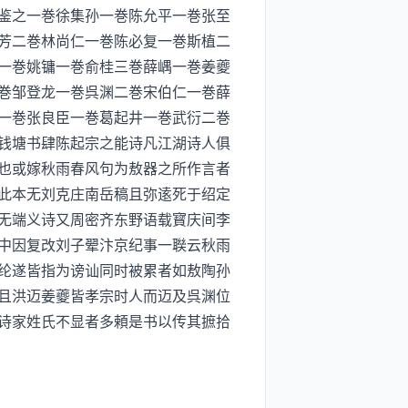
鉴之一巻徐集孙一巻陈允平一巻张至
芳二巻林尚仁一巻陈必复一巻斯植二
一巻姚镛一巻俞桂三巻薛嵎一巻姜夔
巻邹登龙一巻呉渊二巻宋伯仁一巻薛
一巻张良臣一巻葛起井一巻武衍二巻
钱塘书肆陈起宗之能诗凡江湖诗人俱
也或嫁秋雨春风句为敖器之所作言者
此本无刘克庄南岳稿且弥逺死于绍定
无端义诗又周密齐东野语载寳庆间李
中因复改刘子翚汴京纪事一聫云秋雨
纶遂皆指为谤讪同时被累者如敖陶孙
且洪迈姜夔皆孝宗时人而迈及呉渊位
诗家姓氏不显者多頼是书以传其摭拾