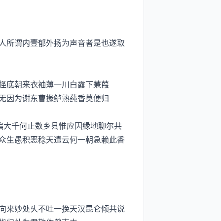
人所谓内壹郁外扬为声音者是也遂取
怪底朝来衣袖薄一川白露下蒹葭
无因为谢东曹掾鲈熟莼香莫便归
徧大千何止数乡县惟应因縁地聊尔共
众生愚积恶稔天遣云何一朝急赖此香
向来妙处乆不吐一挽天汉昆仑倾共说