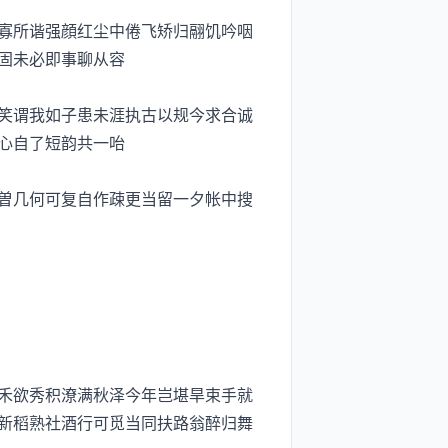
寡所谐强顔红尘中倦飞矫归翮饥吟咽
固未必即事聊从容
笑谓我如子患未涯执古以规今求合诚
心自了短韵共一咍
曽几何可复自作疎更当留一夕帐中搜
禾欲秀积潦满秋泽今年岂堪旱束手就
新稻熟社酒行可觅当同扶路翁醉归舞