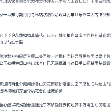
不用浇便有清愁说无地士林师范六千翁先生合在伯仲中愿言终赐
一息知可期冉冉青林端炊烟袅晴晖其民丰且乐恐是太古遗那知
泛泛浪蕊馥娟娟菖蒲花可玩不可触灵根盘翠崖老作蛇蚓蹙褰裳
山灵苖纵穿斸
滟灎方拍隄层台擅二美吾策一时携何当蜡吾屐更欲照以犀尘劳
公玉勒朝金闺山林出戏言广已无端倪谁收遮日手归把耕雨犁纷纷
遑暇南北分颇闻妙香山天花雨缤纷宴坐丈室间厯乱旧衲纹山前
饭稀摘幽涧芹当令桃花台白社掩前薫
心醒得我娱起看孤隟光了不移锱铢云何短梦中万境生须臾嗟彼