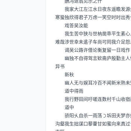
酬冯退翁见示之什
我家大江左江水日夜东遥瞻发源处
寒蛩独欣得君子万虑一笑空时时出秀
戏答吴汝能
我生苦中狭与世枘凿乖平生素心人
难哉涉世幸未逺子车尚可囘我介足怨
谒吴公路许借论衡复留一日戏作
幽独不自得驾言欵斋庐殷勤主人情
异书
新秋
幽人无与娱耳冷百不闻新米熟未知
道中得雨
我行野田间吁嗟连数村千山收宿雨
道中
骄阳乆自杀一雨荡坼田夫梦亦好
沟壑我生拙谋口藜藿甘如蜜向来真过