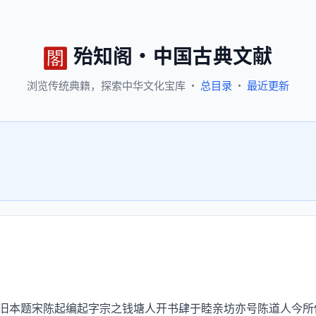
殆知阁
·
中国古典文献
浏览
传统典籍，
探索
中华文化宝库
·
总目录
·
最近更新
本题宋陈起编起字宗之钱塘人开书肆于睦亲坊亦号陈道人今所