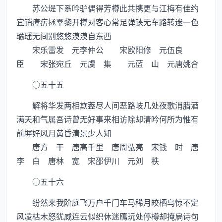
苏公堤下系吟驴偶得芳樽此共携更与江梅有佳约
宜销瘴疠拯羣黎开樽对客心常足弹铗无车路转迷一色
璚瑶无间别悠悠漠漠自东西
宋乐雷发 元李仲公 宋欧阳修 元伍良
臣 宋张宛丘 元虞 集 元蓝 山 元唐姚合
○五十五
解将华发两相欺葢尽人间恶路岐几处夜歌消腊酒
满天和气属吾诗曾无好事来相访除却清吟何所为惟有
前墀好风月黄昏清景少人知
唐方 干 唐高千里 唐周弘亮 宋钱 时 唐
李 白 唐林 宽 宋邵伊川 元刘 秩
○五十六
纷然来我阶庭飞万户千门车马稀月皎栖乌惊不定
风凌枯木怒犹威连云似织休迷鴈玩处停樽却掩扄诗句