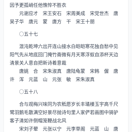
因予更孤峭任他憔悴不胜衣
元谢应才 宋王安石 宋周美成 宋党世杰 唐
吴子华 唐元 蒙 唐方 干 宋王十朋
○五十七
混沌乾坤六出开连山接水白皑皑寒花独自愁中见
阳气先从地底回门掩竹斋微有月天寒浮蚁自添杯天边
清景关人意自把新诗着意裁
唐姚 合 宋朱淑真 唐陆龟蒙 宋韩 偓 唐
许 浑 元蓝 山 元张 敏 宋朱淑真
○五十八
合与观梅兴味同为农秪愿岁长丰璚楼玉宇高千尺
鹭羽鹅毛散满空好景尽抛诗句里人家俨若画图中骑驴
客子清如许侧帽笼鞭战北风
宋刘子翚 元张以宁 元李草阁 元蓝 山 唐