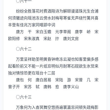
○六十一
纷纷全胜落花时费酒陪诗为解颐谩道珠光生合浦
何须辙迹向瑶池冻云傍水封梅萼寒雀无声绕竹篱共喜
丰登有佳兆万家同唱郢中词
唐方 干 宋白玉蟾 元李草阁 唐李 峤 宋
欧阳修 宋朱淑真 宋赵 抃 唐刘文房
○六十二
万里呈祥助圣明黄昏钟绝冻云凝也知客里偏多感
起看阶前又不能一片纸窓明似月耐寒石砚欲生氷觉来
独对情惊恐更在瑶台十二层
唐包 何 唐白居易 宋陆 游 宋曾 几 宋
曾子开 宋苏 轼 唐韩 愈 唐李义山
○六十三
万象何为入杳冥舞空悠扬遍寰瀛窓间顿失疏梅影