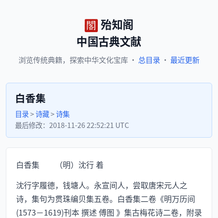
殆知阁
中国古典文献
浏览
传统典籍，
探索
中华文化宝库
·
总目录
·
最近更新
白香集
目录
>
诗藏
>
诗集
最后修改：
2018-11-26 22:52:21 UTC
白香集 （明）沈行 着
沈行字履德，钱塘人。永宣间人，尝取唐宋元人之
诗，集句为贯珠编贝集五卷。白香集二卷《明万历间
(1573－1619)刊本 撰述 傅图 》集古梅花诗二卷，附录