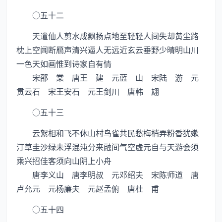
○五十二
天遣仙人剪水成飘扬点地至轻轻人间失却黄尘路
枕上空闻断鴈声清兴逼人无远近玄云垂野少晴明山川
一色天如画惟到诗家自有情
宋邵 棠 唐王 建 元蓝 山 宋陆 游 元
贯云石 宋王安石 元王剑川 唐韩 翃
○五十三
云絮相和飞不休山村鸟雀共民愁梅梢弄粉香犹嫰
汀草圭沙绿未浮混沌分来融间气空虚元自与天游会须
乘兴招佳客须向山阴上小舟
唐李义山 唐李明叔 元邓绍夫 宋陈师道 唐
卢允元 元杨廉夫 元赵孟俯 唐杜 甫
○五十四