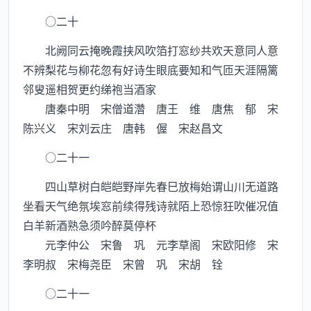
○二十
北阙同云掩晚霞挟风吹箔打窓纱共欢天意同人意
不辨梨花与柳花忽有好诗生眼底要知和气匝天涯隔篱
邻叟遥相贺更约绨袍当酒家
唐秦中明 宋僧道濳 唐王 维 唐焦 郁 宋
陈兴义 宋刘云庄 唐韩 偓 宋赵昌文
○二十一
四山草树白皑皑野岸先春巳放梅始谓山川无道路
坐看天气绝氛埃窓前续得残诗就陌上恐惊狂吹催况值
白羊新酒熟急须吟醉莫停杯
元李仲公 宋鲁 巩 元李草阁 宋欧阳修 宋
李明叔 宋梅尧臣 宋曾 巩 宋胡 铨
○二十一