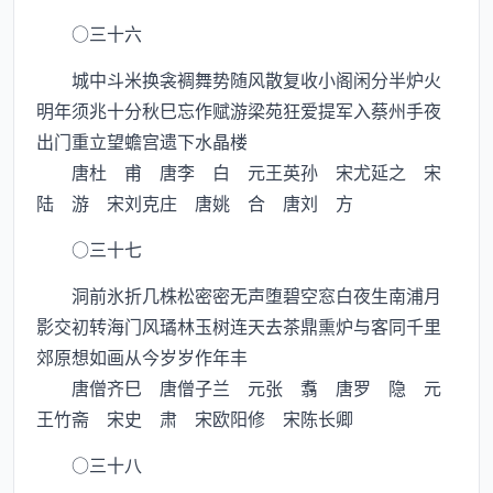
○三十六
城中斗米换衾裯舞势随风散复收小阁闲分半炉火
明年须兆十分秋巳忘作赋游梁苑狂爱提军入蔡州手夜
出门重立望蟾宫遗下水晶楼
唐杜 甫 唐李 白 元王英孙 宋尤延之 宋
陆 游 宋刘克庄 唐姚 合 唐刘 方
○三十七
洞前氷折几株松密密无声堕碧空窓白夜生南浦月
影交初转海门风璚林玉树连天去茶鼎熏炉与客同千里
郊原想如画从今岁岁作年丰
唐僧齐巳 唐僧子兰 元张 翥 唐罗 隐 元
王竹斋 宋史 肃 宋欧阳修 宋陈长卿
○三十八