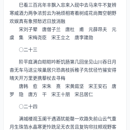
巳看三百兆年丰飘入窓来入砚中去马来牛不复辨
寒威酒力两争浓剪云为衲烦相寄着树成花尚舞空朝野
欢娱真有象预愁迟日放消融
宋刘子翚 唐僧子兰 唐杜 甫 元薛昂夫 元
虞 集 宋梅尧臣 宋王立之 唐李建勋
○二十三
阶平庭满白皑皑吟断饥肠第几回坐见山川吞日月
杳无车马送尘埃巢居只恐高枝拆稚子先忧径竹摧安得
晴天开万里更携藜杖去寻梅
唐韩 愈 宋朱 熹 宋黄庭坚 宋王安石 唐
罗 隐 唐方 干 宋王十朋 宋吕居仁
○二十四
满城楼观玉阑干遇酒犹能罄一欢路失前山云气重
月生珠箔水晶寒更怜跣足无衣苦且复钩帘拄颊观野客