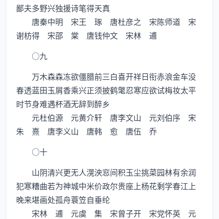
鄙夫多野兴独援诗笔得天真
唐秦中明 宋王 琢 唐杜彦之 宋陈师道 宋
谢枋得 宋邵 棠 唐钱仲文 宋林 逋
○九
万木森森冻欲僵腊前三白喜开祥日衔赤浪金车没
春透蓝田玉屑香乘兴正须披鹤氅忍寒应欲试梅妆太平
时节身难遇杯酒无辞到醉乡
元杜伯源 元黄介轩 唐李文山 元刘伯序 宋
朱 熹 唐李义山 唐韩 愈 唐伍 乔
○十
山阴清兴更无人滉泱窓间积玉尘挑菜园林有余润
犯寒糟曲若为神城中米价政尔贵座上杨花剩学春江上
晚来堪画处孤舟蓑笠自垂纶
宋林 逋 元虞 集 宋曾子开 宋党怀英 元