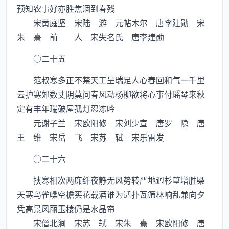
预知农事好亦胜焦涸到春残
宋黄庭坚 宋陆 游 元帖木尔 唐李建勋 宋
朱 熹 前 人 宋失名氏 唐李建勋
○二十五
范叔寒多正不禁天工呈瑞足人心春回和气一千里
云护寒郊数丈阴莫问春风动杨柳欲将心事付瑶琴来秋
定有丰年瑞破屋孤灯忍冻吟
元谢子兰 宋欧阳修 宋刘少宣 唐罗 隐 唐
王 维 宋岳 飞 宋苏 轼 宋乐雷发
○二十六
挟寒相次两廉纤夜静无风势转严地迥杉篁增胜槩
天寒鸟雀噪空檐买花载酒谁为适扑瓦筛林响乱兼向夕
凭高景风丽玉楼仍是水晶帘
宋僧北涧 宋苏 轼 宋朱 熹 宋欧阳修 唐