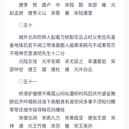
唐李 贺 唐卢 中 宋程 颢 宋邵 雍 元
赵孟俯 唐李义山 宋蔡 襄 宋陆甫里
○五十
城外北风吹倒人起看万树梨花云占时父老应先喜
委地珠玑若不闻江带渔蓑都入画寒来鸥鸟不成羣苍茫
不晓神灵意清彻先生十二分
元陆文珪 元岑安卿 宋尤延之 宋潘紫岩 宋
邵仲甘 唐王 建 唐杜 甫 元许白云
○五十一
桥滑驴僵噤不嘶孤山何似灞桥时风回共作婆娑舞
醉后齐吟唱和诗洛下高眠真有道世间多事不须知归鞭
草草还城市探得梅花向暖枝
宋僧北涧 宋高九万 宋黄庭坚 唐张文昌 宋
林 逋 元王竹斋 宋苏 辙 宋王英孙