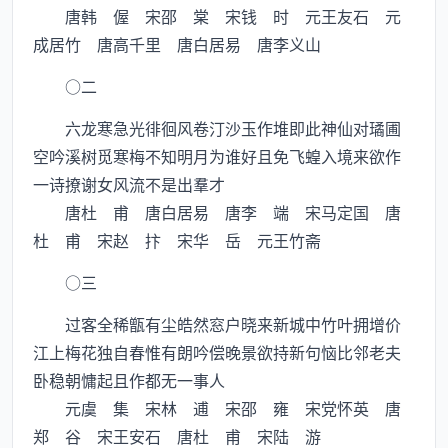
唐韩 偓 宋邵 棠 宋钱 时 元王友石 元
成居竹 唐高千里 唐白居易 唐李义山
○二
六龙寒急光徘徊风卷汀沙玉作堆即此神仙对璚圃
空吟溪树觅寒梅不知明月为谁好且免飞蝗入境来欲作
一诗撩谢女风流不是出羣才
唐杜 甫 唐白居易 唐李 端 宋马定国 唐
杜 甫 宋赵 抃 宋华 岳 元王竹斋
○三
过客全稀甑有尘皓然窓户晓来新城中竹叶拥增价
江上梅花独自春惟有朗吟偿晚景欲持新句恼比邻老夫
卧稳朝慵起且作都无一事人
元虞 集 宋林 逋 宋邵 雍 宋党怀英 唐
郑 谷 宋王安石 唐杜 甫 宋陆 游