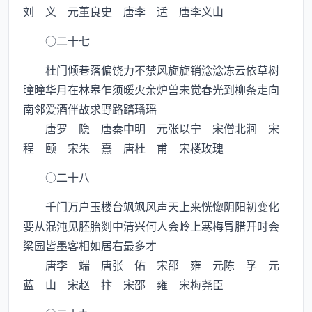
刘 义 元董良史 唐李 适 唐李义山
○二十七
杜门倾巷落偏饶力不禁风旋旋销淰淰冻云依草树
曈曈华月在林皋乍须暖火亲炉兽未觉春光到柳条走向
南邻爱酒伴故求野路踏璚瑶
唐罗 隐 唐秦中明 元张以宁 宋僧北涧 宋
程 颐 宋朱 熹 唐杜 甫 宋楼玫瑰
○二十八
千门万户玉楼台飒飒风声天上来恍惚阴阳初变化
要从混沌见胚胎剡中清兴何人会岭上寒梅冐腊开时会
梁园皆墨客相如居右最多才
唐李 端 唐张 佑 宋邵 雍 元陈 孚 元
蓝 山 宋赵 抃 宋邵 雍 宋梅尧臣