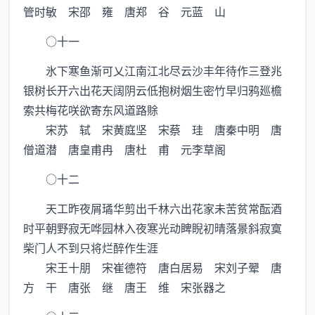
管时敏 宋邵 雍 唐郑 谷 元蓝 山
○十一
氷下寒鱼渐可乂江南江北尽云沙丰年待作三登兆
银树长开六出花天阔阴云低抱树烟生密竹早归鸦廵檐
索共梅花咲欲寄东风道路賖
宋苏 轼 宋黄庭坚 宋蔡 珪 唐秦中明 唐
僧道潜 唐皇甫冉 唐杜 甫 元李草阁
○十二
天工昨夜屑璚华剪出千林六出花家未苦贫常酝酒
时平朝野寂无哗园林入夜寒光动睥睨初晴落景斜寂寞
柴门人不到只将烂醉作生涯
宋王十朋 宋崔德符 唐白居易 宋刘子翚 唐
方 干 唐张 继 唐王 维 宋张器之