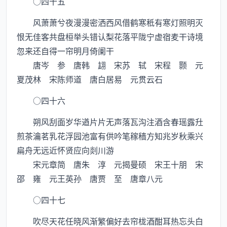
○四十五
风萧萧兮夜漫漫密洒西风借鹤寒秪有寒灯照明灭
恨无佳客共盘桓举头错认梨花落平陇宁虚宿麦干诗境
忽来还自得一帘明月倚阑干
唐岑 参 唐韩 翃 宋苏 轼 宋程 颢 元
夏茂林 宋陈师道 唐白居易 元贯云石
○四十六
朔风刮面岁华遒片片无声落瓦沟注酒含春瑶露圱
煎茶瀹茗乳花浮园池富有供吟笔稼穑方知兆岁秋乘兴
扁舟无远近怀贤应向剡川游
宋元章简 唐朱 淳 元揭曼硕 宋王十朋 宋
邵 雍 元王英孙 唐贾 至 唐章八元
○四十七
吹尽天花任晓风渐繁偏好去帘栊酒酣耳热忘头白