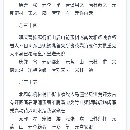
唐曹 松 元李 孚 唐谈用之 唐杜彦之 元
袁菊村 宋木 庵 唐李 白 元许白云
○三十四
暝天寒抑鴈行低山后山前玉树迷鹤发相辉映衰朽
居人不自识东西饥鶵乳兽失所食茶鼎诗囊偶共携重见
太平身巳老羲皇风里送天倪
唐郑 谷 元萨都剌 元蓝 山 唐杜 甫 宋
僧道潜 宋韩南磵 唐刘文房 宋林 逋
○三十五
北风乹吼树梢忙街市横吹人马僵坐见洪荒还太古
有开图画看潇湘玉蓑不脱溪边叟竹叶频倾醉后觞闲暇
凭高动诗兴呵氷濡我紫毫芒
元郭 昂 宋陆 游 元张 翥 唐韩师抃 元
蓝 山 元李筠谷 唐郑 隼 元岑安卿