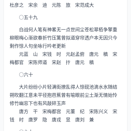
杜彦之 宋余 迪 元陈 旅 宋范成大
○五十九
白战何人笔有神畧无一点世间尘苍松翠栢争擎重
柳眼梅心渐欲春折竹压篱曾拟道穿帘透户本无因只今
剩作惊人句坐咏行吟老更新
元蓝 山 宋钱 时 元赵孟俯 唐元 稹 宋
梅都官 宋陈师道 宋赵 抃 唐元 稹
○六十
大片纷纷小片轻满街撩乱得人惊砚池滴水氷随结
朔吹翻江意未平径抱芭蕉曾有喻眼前尘土渐无情始怜
修竹幽窓下也有风敲碎玉声
唐方 干 宋梅都宫 元董 纪 宋陈兴义 宋
钱 时 唐罗 隐 唐戎 昱 唐刘 兼