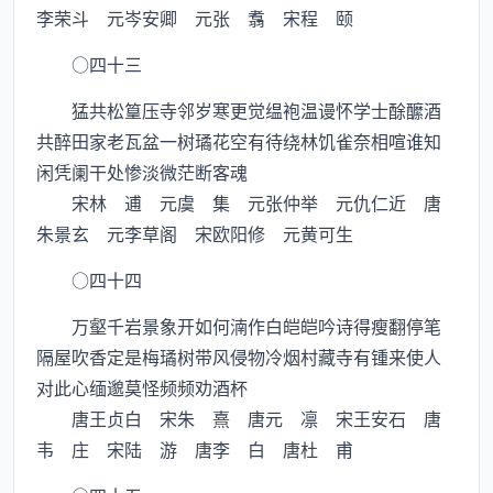
李荣斗 元岑安卿 元张 翥 宋程 颐
○四十三
猛共松篁压寺邻岁寒更觉缊袍温谩怀学士酴醿酒
共醉田家老瓦盆一树璚花空有待绕林饥雀奈相喧谁知
闲凭阑干处惨淡微茫断客魂
宋林 逋 元虞 集 元张仲举 元仇仁近 唐
朱景玄 元李草阁 宋欧阳修 元黄可生
○四十四
万壑千岩景象开如何湳作白皑皑吟诗得瘦翻停笔
隔屋吹香定是梅璚树带风侵物冷烟村藏寺有锺来使人
对此心缅邈莫怪频频劝酒杯
唐王贞白 宋朱 熹 唐元 凛 宋王安石 唐
韦 庄 宋陆 游 唐李 白 唐杜 甫