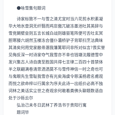
●咏雪集句题词
诗家标致不一与雪之清尤宜时当六花剪水积素凝
华大地氷壶洞无纤翳而鸡窓傲兀破冻墨池吐其英辞与
雪竞鬬壁垒则五言长城白战则雄驱笔阵便可舌吐玄冥
胆寒滕六胡然玉楼冻合僵仆灞桥驴子背耶扫烹沽典味
其清矣何用党家敝帚溷我藩篱耶问非所对似言?畏实誉
见侮反深一时诗家夺气我雪亦不幸也钱塘沈履德雪中
发兴集古人诗自唐至胜国共得七言律二百四十首禁体
半之联翩满卷清思洒洒莫不与雪传神信一时之奇也可
与鬼眼先生雪耻我雪亦有光矣海虞令慈溪杨君名甫观
而悦之欲命梓以行属余为序夫此诗一出纸价必高不独
词林之美话实尘世之奇观余何敢着粪佛头聊题数语自
处于沙砾云尔
弘治己未冬日武林丁养浩书于贵阳行寓
题词毕