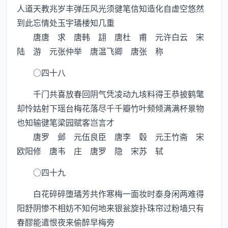
人道天教兆岁丰弹压风光须徤笔信知造化自虚空悠然
到此忘情处玉宇璚楼知几重
唐唐 求 唐韩 翃 唐杜 甫 元许白云 宋
陆 游 元张仲举 唐温飞卿 唐张 称
○四十八
千门共喜放春回阴气凭凌动九垓料得王恭披鹤氅
却怜姑射下瑶台梅花落尽千千瓣竹叶频倾满满杯景物
也知输徤笔梁园赋客岂言才
唐罗 邺 元伍良臣 唐李 毂 元王竹斋 宋
欧阳修 唐韦 庄 唐罗 隐 宋苏 轼
○四十九
白花碎碎堕璚芳共作寒梅一面妆时泰身闲两难得
阳舒阴惨不相妨不知何地来银瓮旋扑珠帘过粉墙只有
春醪能遣恨夜来偷醉早梅旁