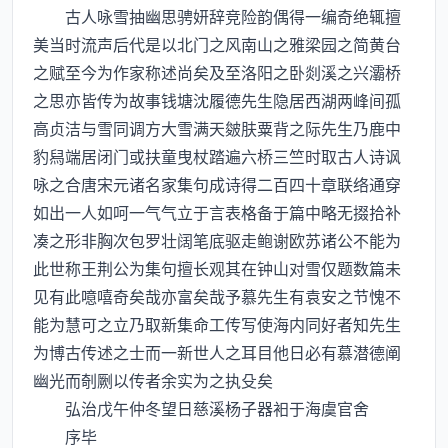
古人咏雪抽幽思骋妍辞竞险韵偶得一编奇绝辄擅
美当时流声后代是以北门之风南山之雅梁园之简黄台
之赋至今为作家称述尚矣及至洛阳之卧剡溪之兴灞桥
之思亦皆传为故事钱塘沈履德先生隐居西湖两峰间孤
高贞洁与雪同调方大雪满天皴肤粟背之际先生乃鹿中
豹舄端居闭门或扶童曳杖踏遍六桥三竺时取古人诗讽
咏之合唐宋元诸名家集句成诗得二百四十章联络通穿
如出一人如呵一气气立于言表格备于篇中略无掇拾补
凑之形非胸次包罗壮阔笔底驱走鲍谢欧苏诸公不能为
此世称王荆公为集句擅长观其在钟山对雪仅题数篇未
见有此噫嘻奇矣哉亦富矣哉予慕先生有袁安之节愧不
能为慧可之立乃取新集命工传写使海内同好者知先生
为博古传述之士而一新世人之耳目他日必有慕潜德阐
幽光而剞劂以传者余实为之执殳矣
弘治戊午仲冬望日慈溪杨子器衵于海虞官舍
序毕