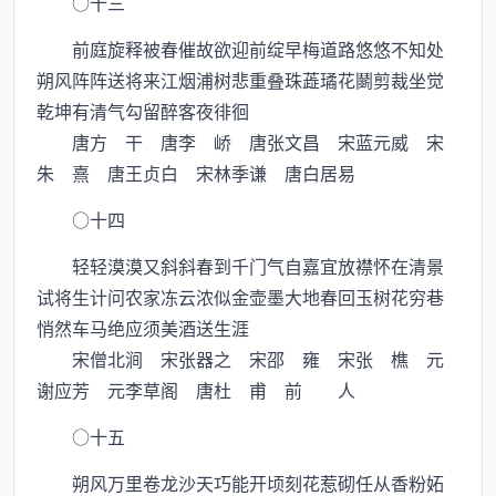
○十三
前庭旋释被春催故欲迎前绽早梅道路悠悠不知处
朔风阵阵送将来江烟浦树悲重叠珠蕋璚花鬬剪裁坐觉
乾坤有清气勾留醉客夜徘徊
唐方 干 唐李 峤 唐张文昌 宋蓝元威 宋
朱 熹 唐王贞白 宋林季谦 唐白居易
○十四
轻轻漠漠又斜斜春到千门气自嘉宜放襟怀在清景
试将生计问农家冻云浓似金壶墨大地春回玉树花穷巷
悄然车马绝应须美酒送生涯
宋僧北涧 宋张器之 宋邵 雍 宋张 樵 元
谢应芳 元李草阁 唐杜 甫 前 人
○十五
朔风万里卷龙沙天巧能开顷刻花惹砌任从香粉妬