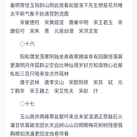
羞明常怯玉钩斜山阴此夜看如昼洛下先生想是花共睹
太平新气象不妨清赏酌流霞
宋崔德符 宋黄庭坚 唐秦中明 宋王君玉 宋
康伯可 宋朱 熹 元吴幼澄 宋洪文安
○十六
阳和濳发荡寒阴独坐高斋寒拥衾幸有回飙惊落屑
更邀明月伴孤斟尘空自比神仙境岁好方知造物心近屋
虬松三百尺晓来妆点作瑶林
唐于武林 唐李文山 宋欧阳修 宋苏 轼 元
丁鹤年 宋王器之 宋艾性夫 宋赵 抃
○十七
玉山高并两峰寒盐絮吟来总未安温酒正思敲石火
瀹甘犹喜破龙团长天远树山山白照眼梅花树树残使我
胸襟如洗瀹更回龙烛卷帘看