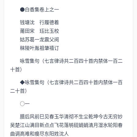
●白香集卷上之一
钱塘沈 行履德着
莆田宋 珏比玉校
姑苏葛一龙震父阅
秣陵叶胤祖肇禧订
咏雪集句（七言律诗共二百四十首内禁体一百二
十首）
◆咏雪集句（七言律诗共二百四十首内禁体一百
二十首）
○一
腊后风前巳见春玉华清彻不生尘乾坤今古无穷妙
吴楚江山满目新点点飞花落鸲砚娟娟清月湿氷轮阳春
曲调高难和瘦尽东阳姓沈人