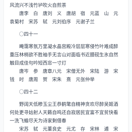
风流兴不浅竹垆吹火自煎茶
唐李 白 唐刘 义 唐胡 宿 元蓝 山 元
袁菊村 宋苏 轼 元刘伯序 元谢子兰
○四十一
晻霭寒氛万里凝水晶宫殿冷层层寒侵竹叶难成醉
重压林梢欲不胜袖手无言山对面临书近腊砚生氷自然
触目成佳句吟短西窓一寸灯
唐岑 参 唐章八元 宋僧无外 宋陆 游 宋
钱 时 唐周 贺 宋朱 熹 元张仲举
○四十二
野阔天低糁玉尘王恭鹤氅自精神贪欢尽醉吴姬酒
何处更寻姑射人天籁自鸣还自寂居民宜富不宜贫快看
一洗飞蝗尽天为诗家剩借春
宋苏 轼 元董良史 元尤 存 宋林 逋 宋