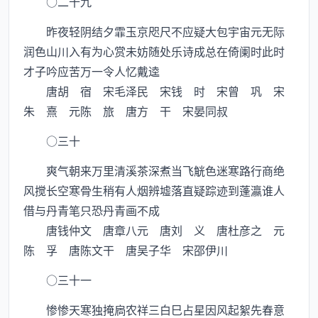
○二十九
昨夜轻阴结夕霏玉京咫尺不应疑大包宇宙元无际
润色山川入有为心赏未妨随处乐诗成总在倚阑时此时
才子吟应苦万一令人忆戴逵
唐胡 宿 宋毛泽民 宋钱 时 宋曾 巩 宋
朱 熹 元陈 旅 唐方 干 宋晏同叔
○三十
爽气朝来万里清溪茶深煮当飞觥色迷寒路行商绝
风搅长空寒骨生稍有人烟辨墟落直疑踪迹到蓬瀛谁人
借与丹青笔只恐丹青画不成
唐钱仲文 唐章八元 唐刘 义 唐杜彦之 元
陈 孚 唐陈文干 唐吴子华 宋邵伊川
○三十一
惨惨天寒独掩扄农祥三白巳占星因风起絮先春意