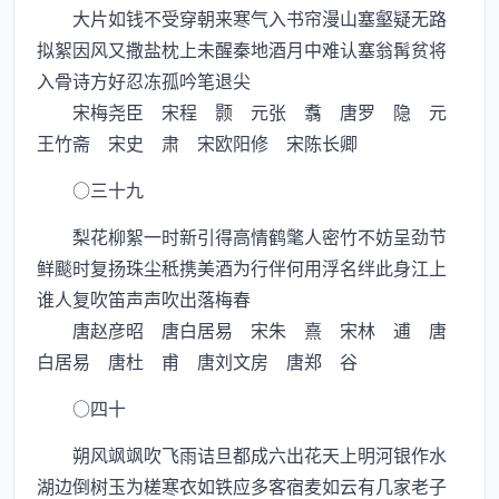
大片如钱不受穿朝来寒气入书帘漫山塞壑疑无路
拟絮因风又撒盐枕上未醒秦地酒月中难认塞翁髯贫将
入骨诗方好忍冻孤吟笔退尖
宋梅尧臣 宋程 颢 元张 翥 唐罗 隐 元
王竹斋 宋史 肃 宋欧阳修 宋陈长卿
○三十九
梨花柳絮一时新引得高情鹤氅人密竹不妨呈劲节
鲜颷时复扬珠尘秪携美酒为行伴何用浮名绊此身江上
谁人复吹笛声声吹出落梅春
唐赵彦昭 唐白居易 宋朱 熹 宋林 逋 唐
白居易 唐杜 甫 唐刘文房 唐郑 谷
○四十
朔风飒飒吹飞雨诘旦都成六出花天上明河银作水
湖边倒树玉为槎寒衣如铁应多客宿麦如云有几家老子