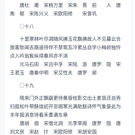
唐杜 甫 宋杨万里 宋朱 熹 前 人 唐
焦 郁 宋陈兴义 宋欧阳修 宋曾巩
○十八
十里寒林叶尽凋随风拂玉花飘拂故人不见暮云合
旅客愁闻去路遥侍伴不禁鸳瓦冷萦丛自学小梅娇独怜
点入吟翁鬂纵得春风亦不消
元马石田 宋吕中孚 宋陆 游 唐罗 隐 宋
王君玉 唐秦中明 宋艾性夫 唐罗 邺
○十九
晓来门外正飘飖更待黄昏桂影交出土麦苗还自秀
扫庭松叶带酥烧初开窓阁寒光满助豁诗怀气象豪此为
丰年报消息待看禾黍满东皋
唐胡 宿 宋僧北涧 元李草阁 唐罗 隐 唐
刘文房 宋赵 抃 宋欧阳修 宋胡安国