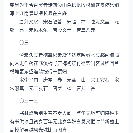
变旱为丰合杳冥云黯四边山色远帆收极浦客舟停氷绡
写上江南景堪把长悬在户庭
唐刘文房 宋石敏若 宋赵 抃 唐殷文圭 元
郭 昂 元帖木尔 唐殷文圭 唐章八元
○三十二
倚笻久立看檐霏积素凝华达曙晖剪水应愁南浦浅
向人更作落花飞溪桥野店梅初绽竹径柴门客过稀回首
横塘更东望渔翁披得一蓑归
宋李平甫 唐岑 参 元蓝 山 宋王安石 宋
朱淑真 元王友石 唐罗 邺 唐郑 谷
○三十三
寒林烧后别生春不受人间一点尘无地可归堪种玉
有书供读且资身百年无此岁华好白发又催时节新独上
高楼望吴越风光殊比画图真