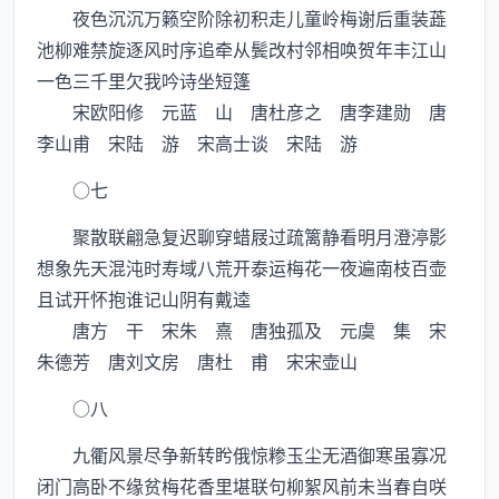
夜色沉沉万籁空阶除初积走儿童岭梅谢后重装蕋
池柳难禁旋逐风时序追牵从鬓改村邻相唤贺年丰江山
一色三千里欠我吟诗坐短篷
宋欧阳修 元蓝 山 唐杜彦之 唐李建勋 唐
李山甫 宋陆 游 宋高士谈 宋陆 游
○七
聚散联翩急复迟聊穿蜡屐过疏篱静看明月澄渟影
想象先天混沌时寿域八荒开泰运梅花一夜遍南枝百壶
且试开怀抱谁记山阴有戴逵
唐方 干 宋朱 熹 唐独孤及 元虞 集 宋
朱德芳 唐刘文房 唐杜 甫 宋宋壶山
○八
九衢风景尽争新转盻俄惊糁玉尘无酒御寒虽寡况
闭门高卧不缘贫梅花香里堪联句柳絮风前未当春自咲