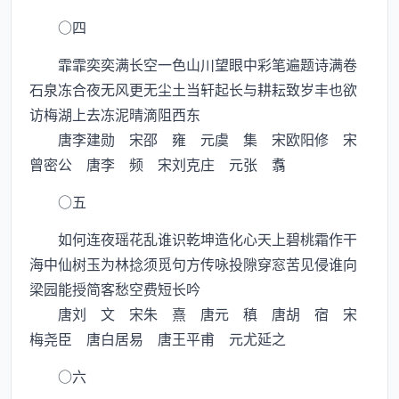
○四
霏霏奕奕满长空一色山川望眼中彩笔遍题诗满卷
石泉冻合夜无风更无尘土当轩起长与耕耘致岁丰也欲
访梅湖上去冻泥晴滴阻西东
唐李建勋 宋邵 雍 元虞 集 宋欧阳修 宋
曾密公 唐李 频 宋刘克庄 元张 翥
○五
如何连夜瑶花乱谁识乾坤造化心天上碧桃霜作干
海中仙树玉为林捻须觅句方传咏投隙穿窓苦见侵谁向
梁园能授简客愁空费短长吟
唐刘 文 宋朱 熹 唐元 稹 唐胡 宿 宋
梅尧臣 唐白居易 唐王平甫 元尤延之
○六