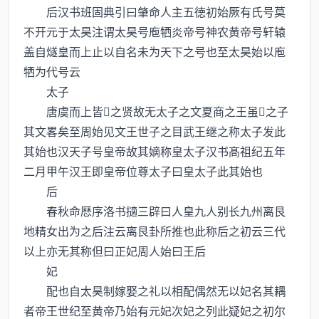
后汉书班固典引曰肇命人主五徳初始厥有氏号莫
不开元于太昊注谓太昊号庖牺炎帝号神农黄帝号轩辕
盖自燧皇而上止以自名未为天下之号也至太昊始以庖
牺为代号云
太子
唐虞而上皆之贤故无太子之文夏商之王虽之子
其文畧矣至周始见文王世子之目武王继之称太子发此
其始也汉天子号皇帝故其嫡称皇太子汉书髙祖纪五年
二月甲午汉王即皇帝位尊太子曰皇太子此其始也
后
春秋命厯序洛书擿三辟曰人皇九人别长九州离艮
地精女出为之后注云离艮卦所推也此称后之初云三代
以上亦无其称但曰正妃周人始曰王后
妃
配也自太昊制嫁娶之礼以相配偶然无以妃名其耦
者帝王世纪至黄帝乃始有元妃次妃之列此疑妃之初尔