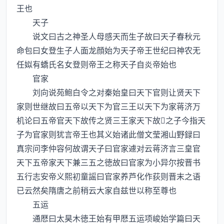
王也
天子
说文曰古之神圣人母感天而生子故曰天子春秋元
命包曰女登生子人面龙顔始为天子帝王世纪曰神农无
任姒有蟜氏名女登则帝王之称天子自炎帝始也
官家
刘向说苑鲍白令之对秦始皇曰天下官则让贤天下
家则世继故曰五帝以天下为官三王以天下为家蒋济万
机论曰五帝官天下故传之贤三王家天下故之子今指天
子为官家则犹言帝王也其义始诸此僧文莹湘山野録曰
真宗问李仲容何故谓天子曰官家遽对云蒋济言三皇官
天下五帝家天下兼三五之徳故曰官家为小异尔按晋书
五行志安帝义熙初童謡曰官家养芦化作荻则晋末之语
已云然矣隋唐之前稍云大家自兹世以称至尊也
五运
通厯曰太昊木徳王始有甲厯五运项峻始学篇曰天