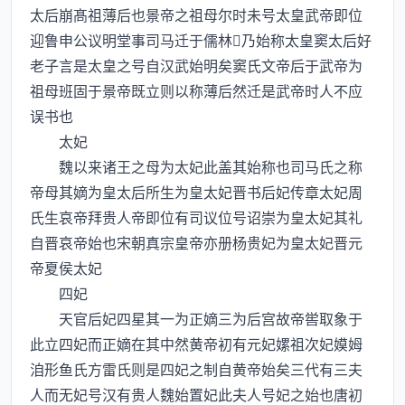
太后崩髙祖薄后也景帝之祖母尔时未号太皇武帝即位
迎鲁申公议明堂事司马迁于儒林乃始称太皇窦太后好
老子言是太皇之号自汉武始明矣窦氏文帝后于武帝为
祖母班固于景帝既立则以称薄后然迁是武帝时人不应
误书也
太妃
魏以来诸王之母为太妃此盖其始称也司马氏之称
帝母其嫡为皇太后所生为皇太妃晋书后妃传章太妃周
氏生哀帝拜贵人帝即位有司议位号诏崇为皇太妃其礼
自晋哀帝始也宋朝真宗皇帝亦册杨贵妃为皇太妃晋元
帝夏侯太妃
四妃
天官后妃四星其一为正嫡三为后宫故帝喾取象于
此立四妃而正嫡在其中然黄帝初有元妃嫘祖次妃嫫姆
洎形鱼氏方雷氏则是四妃之制自黄帝始矣三代有三夫
人而无妃号汉有贵人魏始置妃此夫人号妃之始也唐初