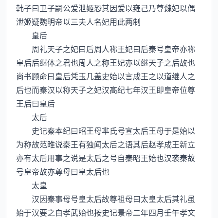
韩子曰卫子嗣公爱泄姬恐其因爱以雍己乃尊魏妃以偶
泄姬疑魏明帝以三夫人名妃用此两制
皇后
周礼天子之妃曰后周人称王妃曰后秦号皇帝亦称
皇后后继体之君也周人之称王妃亦以继天子之后故也
尚书顾命曰皇后凭玉几盖史始以言成王之以道继人之
后也而秦汉以称天子之妃汉髙纪七年汉王即皇帝位尊
王后曰皇后
太后
史记秦本纪曰昭王母芈氏号宣太后王母于是始以
为称故范睢说秦王有独闻太后之语其后赵孝成王新立
亦有太后用事之说是太后之号自秦昭王始也汉袭秦故
号皇帝故亦尊母曰皇太后也
太皇
汉因秦事母号皇太后故尊祖母曰太皇太后其礼虽
始于汉要之自孝武始也按史记景帝二年四月壬午孝文