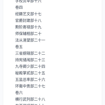
学校贡举部十六
卷四
经籍艺文部十七
官爵封建部十八
勲阶寄禄部十九
师保辅相部二十
法从清望部二十一
卷五
三省纲辖部二十二
持宪储闱部二十三
九寺卿少部二十四
秘殿掌贰部二十五
五监总率部二十六
环衞中贵部二十七
卷六
横行武列部二十八