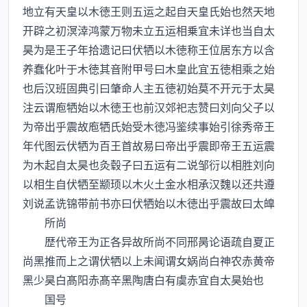
地立有天皇以木徳王则五运之起自天皇氏始也然天地
开辟之初溟涬鸿蒙万物未立五运相乗宜未详也当自太
昊为是王子年拾遗记曰伏牺以木徳称王位居东方以含
养蠢化叶于木徳其音附甲号曰木皇此宜五徳相乘之始
也后汉班固典引曰肇命人主五徳初始莫不开元于太昊
注云谓庖牺始以木徳王也前汉郊祀志赞曰刘向父子以
为帝出乎震故庖牺氏始受木徳冯鉴续事始引徐秀帝王
年代图云伏牺为百王首故易曰帝出乎震即帝王五运震
为木起自太昊也灸毂子曰五运有二说邹衍以相胜刘向
以相生自伏牺至颛顼以木火土金水相承汉魏以还共遵
刘说孟诜锦带前书亦曰伏牺始以木徳出乎震故曰太皥
所尚
歴代帝王为正各异故所尚不同邢昺论语疏自夏正
尚黑推而上之谓伏牺以上未闻谓女娲尚白神农赤黄帝
黑少昊白髙阳赤髙辛黑陶唐白有虞赤宜自太昊始也
国号