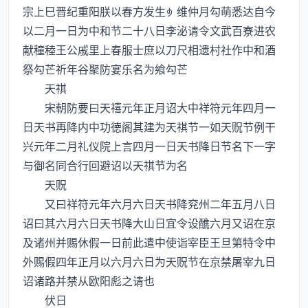
宗上巳晋纪重阳朕以春方发生维仲月勾萌悉达自今
以二月一日为中和节二十八日李泌请令文武百寮进农
献穜稑王公戚里上春服士庶以刀尺相遗村社作中和酒
祭勾芒祈年谷聚防宴乐名为飨勾芒
天祺
宋朝防要曰天禧元年正月诏大中祥符元年四月一
日天书再降内中功徳阁其建为天祺节一如天贶节例干
兴元年二月礼仪院上言四月一日天书降日节名下一字
与御名同合行回避诏以天祺节为名
天贶
又曰祥符元年六月六日天书降兖州二年五月八日
诏曰其六月六日天书降大山日宜令设醮六月又诏在京
及诸州并赐休假一日前此遣中使诣宰臣王旦第特令中
外赐假四年正月以六月六日为天贶节在京禁屠宰九日
诏诸路并禁从欧阳彪之请也
伏日