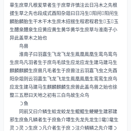
辜生庶草凡根苃草者生于庶草许慎注云日冯木之先根
拔生草之先也段成式酉阳杂爼曰日冯生阳闬阳闬生
麟胎麟胎生干木干木生庶木招揺生程君程君生玉玉
生醴泉醴泉生应黄应黄生黄华黄华生庶草与淮南子小
异此盖草木之始也
鸟兽
淮南子曰羽嘉生飞龙飞龙生鳯凰鳯凰生鸾鸟鸾鸟
生庶鸟凡羽者生于庶鸟毛牍生应龙应龙生建马建马生
麒麟麒麟生庶兽凡毛者生于庶兽注云羽嘉飞虫之先酉
阳杂爼则云羽嘉生飞龙飞龙生鳯凰鳯凰生鸾鸾生庶鸟
应龙生建马建马生麒麟麒麟生庶兽此盖鸟兽之始也徐
整三五厯曰天地之初有三白鸟故生众鸟
鱼
同前又曰介鳞生蛟龙蛟龙生鲲鲲生鲠鲠生建邪建
邪生庶鱼凡鳞者生于庶鱼介墰生先龙先龙生鼋鼋生
灵灵生庶凡介者生于庶注介鳞鳞之先介墰