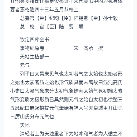
其他类多排比详赡足资核证在宋代类书中固为犹有体
要者焉乾隆四十三年五月恭校上
总纂官【臣】纪昀【臣】陆锡熊【臣】孙士毅
总 校 官【臣】陆 费 墀
钦定四库全书
事物纪原卷一 宋 髙承 撰
天地生植部一
元气
列子曰太易未见气也太初者气之太始也太始者形
之始也太素者质之始也形气质具而未离故曰混沌髙氏
小史曰太易气象未分太初气象始萌太始气象初端太素
气形变质太极形质已具然则元气之始自太初也徐整三
五厯纪曰嵗起摄提元气肇始有神人号天皇遁甲开山记
曰厉山氏分布元气也
天地
清轻者上为天浊重者下为地冲和气者为人循之不