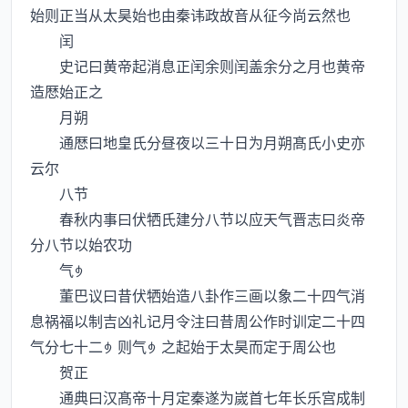
始则正当从太昊始也由秦讳政故音从征今尚云然也
闰
史记曰黄帝起消息正闰余则闰盖余分之月也黄帝
造厯始正之
月朔
通厯曰地皇氏分昼夜以三十日为月朔髙氏小史亦
云尔
八节
春秋内事曰伏牺氏建分八节以应天气晋志曰炎帝
分八节以始农功
气
董巴议曰昔伏牺始造八卦作三画以象二十四气消
息祸福以制吉凶礼记月令注曰昔周公作时训定二十四
气分七十二则气之起始于太昊而定于周公也
贺正
通典曰汉髙帝十月定秦遂为嵗首七年长乐宫成制