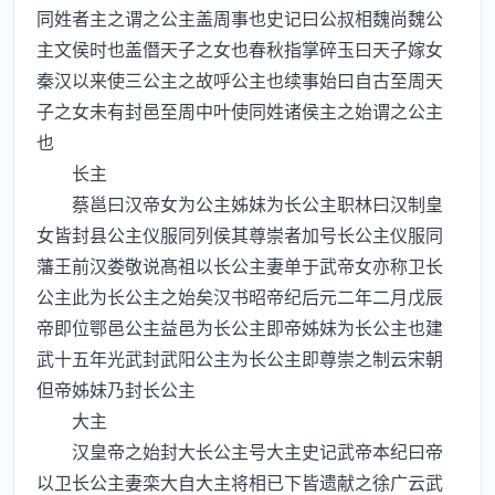
同姓者主之谓之公主盖周事也史记曰公叔相魏尚魏公
主文侯时也盖僭天子之女也春秋指掌碎玉曰天子嫁女
秦汉以来使三公主之故呼公主也续事始曰自古至周天
子之女未有封邑至周中叶使同姓诸侯主之始谓之公主
也
长主
蔡邕曰汉帝女为公主姊妺为长公主职林曰汉制皇
女皆封县公主仪服同列侯其尊崇者加号长公主仪服同
藩王前汉娄敬说髙祖以长公主妻单于武帝女亦称卫长
公主此为长公主之始矣汉书昭帝纪后元二年二月戊辰
帝即位鄂邑公主益邑为长公主即帝姊妹为长公主也建
武十五年光武封武阳公主为长公主即尊崇之制云宋朝
但帝姊妹乃封长公主
大主
汉皇帝之始封大长公主号大主史记武帝本纪曰帝
以卫长公主妻栾大自大主将相已下皆遗献之徐广云武