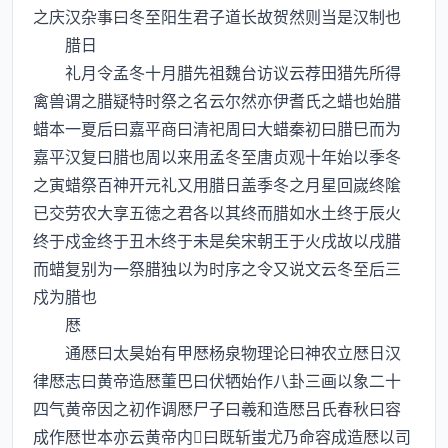
之庆汉杂事曰冬至阳生君子道长故贺然则当是汉制也
腊日
礼月令孟冬十月腊先祖魏台访议云荐田猎先所得
禽兽谓之腊疑特时祭之名云尔然亦伊耆氏之蜡也始腊
蜡本一夏后曰嘉平商曰清祀周曰大蜡秦初曰腊巳而为
嘉平汉复曰腊也周以来用孟冬至唐贞观十年始以季冬
之寅蜡祭百神开元礼又用腊日盖季冬之月星回嵗终隂
已交劳农大享五徳之君各以其终而腊如水土终于辰火
终于戍金终于丑木终于未是矣宋朝王于火戌故以戌腊
而蜡复别为一祭腊独以为时序之令又说文云冬至后三
戍为腊也
厯
通厯曰太昊始有甲厯杨泉物理论曰神农立厯日汉
律厯志曰黄帝造厯董巴曰伏牺始作八卦三画以象二十
四气黄帝因之初作调厯尸子曰羲和造厯吕氏春秋曰容
成作厯世本亦云黄帝内曰既斩蚩尤乃命容成造厯以司