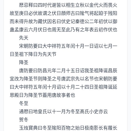
厯忌释曰四时代谢皆以相生立秋以金代火而畏火
故至庚日必伏故谓之伏日顔师古曰隂气将起廹于残阳
而未得升故为藏伏因名曰伏史记秦徳公二年初伏以御
蛊孟康云六月伏日也周无至此乃有之年表云初作伏也
先天
宋朝防要曰大中祥符五年闰十月一日诏以七月一
日圣祖下降日为先天节
降圣
唐防要曰防昌元年二月十五日诏我圣祖降诞昌辰
宜改为降圣节则降圣之号唐武宗先以名节也宋朝防要
曰大中祥符五年闰十月诏以十月二十四日圣祖降诞延
恩殿日为降圣节葢用唐故亊者也
冬至
通厯曰地皇氏以十一月为冬至髙氏小史亦云
贺冬
玉烛寳典曰冬至隂阳百物之始日极南影长有履长