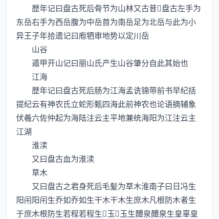
歴年记曰盘古死后骨节为山林又古昔盘古左手为
东岳右手为西岳腹为中岳首为南岳足为北岳与此为小
异王子年拾遗记曰庖牺审地势以定川岳
山谷
遁甲开山记曰丽山氏产生山谷肇分自此其始也
江海
歴年记曰盘古死后肠为江海孟诜锦带前书早纪括
提纪云有神农氏立蛇形甄四海此前神农也论语摘辅象
伏羲六佐仲起为海陆注云主平地兼统海阳为江注云主
江湖
淮渎
又曰盘古血为淮渎
草木
又曰盘古之君身死后毛髪为草木淮南子曰日冯生
阳闬阳闬生乔如乔如生干木干木生庶木凡根防木者生
于庶木根防生若程若程生玉玉生醴泉醴泉生皇辜皇