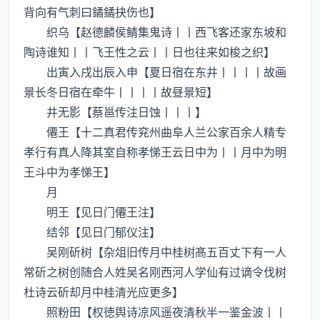
背向有气刺曰鐍鐍抉伤也】
织乌【赵德麟侯鲭集鬼诗丨丨西飞客还家东坡和
陶诗谁知丨丨飞王性之云丨丨日也往来如梭之织】
出寅入戌出辰入申【夏日宿在东井丨丨丨丨故画
景长冬日宿在牵牛丨丨丨丨故昼景短】
井无影【蔡邕传注日蚀丨丨丨】
僊王【十二真君传兖州曲阜人兰公家百余人精专
孝行有真人降其室自称孝悌王云日中为丨丨月中为明
王斗中为孝悌王】
月
明王【见日门僊王注】
结邻【见日门郁仪注】
吴刚斫树【杂俎旧传月中桂树髙五百丈下有一人
常斫之树创随合人姓吴名刚西河人学仙有过谪令伐树
杜诗云斫却月中桂清光应更多】
照粉田【权徳舆诗凉风遥夜清秋半一鉴金波丨丨