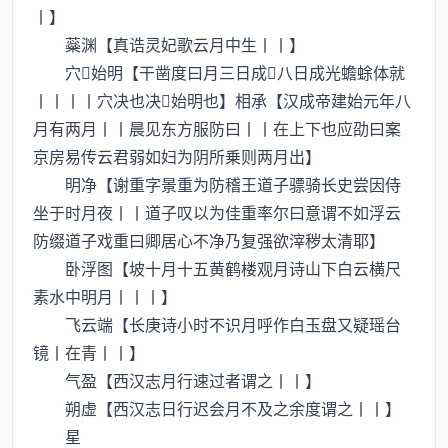
丨】
蘂渊【真诰灵妃歌云月中生丨丨】
穴始明【干凿度曰月三日成八日成光蟾蜍体就
丨丨丨丨穴决也决始明也】相承【汉成帝建始元年八
月有两月丨丨晨见东方服防曰丨丨在上下也应劭曰案
京房易传云君弱如妇为阴所乗则两月出】
明净【谢重字景重为防稽王道子骠骑长史尝因侍
坐于时月夜丨丨道子叹以为佳重率尔曰意谓不如浮云
防缀道子戏重曰卿居心不净乃复强欲滓秽太清耶】
卧浮图【坡十月十五黄鹤楼观月诗山下白云横尺
素水中明月丨丨丨】
飞云端【长庚诗小时不识月呼作白玉盘又疑瑶台
镜丨在青丨丨】
气盈【西汉志月行速过者谓之丨丨】
朔虚【西汉志日行迟会月不及之余度谓之丨丨】
星