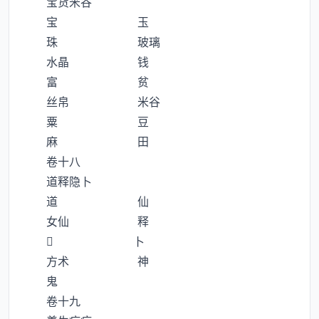
宝货米谷
宝 玉
珠 玻璃
水晶 钱
富 贫
丝帛 米谷
粟 豆
麻 田
卷十八
道释隐卜
道 仙
女仙 释
 卜
方术 神
鬼
卷十九