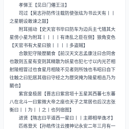
孝悌王【见日门僊王注】
司过【吴志孙防传注载防使张纮为书云天有丨丨
之星朝设敢谏之鼓】
附耳摇动【史天官书毕曰防车为边兵主弋猎其大
星傍小星为附耳丨丨丨丨有谗乱之臣在侧】狼角变色
【天官书有大星曰狼丨丨丨丨多盗贼】
合散犯守陵歴鬭食【前汉天文志孟康注曰合同舍
也散则五星有变则其精散为妖星也犯七寸以内光芒相
射陵相冒过也食星月相陵不见者则所蚀也韦昭曰自下
往触之曰犯居其宿曰守经之为歴突掩为陵星相击乃为
鬭也】
紫宫皇极居【晋志曰紫宫垣十五星其西蕃七东蕃
八在北斗一曰紫微大帝之座也天子之常居也后汉志张
衡曰丨丨为丨丨之丨也列宿图】
进贤【隋志曰平道西一星曰丨丨主卿相举逸才】
匹练登天【孙皓传注云捜神记永安二年三月有一