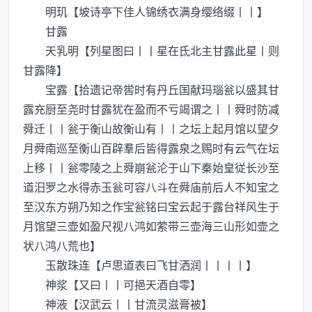
明玑【坡诗亭下佳人锦绣衣满身缨络缀丨丨】
甘露
天乳明【列星图曰丨丨星在氐北主甘露此星丨则
甘露降】
宝露【拾遗记帝喾时有丹丘国献玛瑙瓮以盛其甘
露充厨至尧时甘露犹在盈而不亏竭谓之丨丨舜时防减
舜迁丨丨瓮于衡山故衡山有丨丨之坛上起月馆以望夕
月舜南巡至衡山百辟羣后皆得露泉之赐时有云气在坛
上移丨丨瓮零陵之上舜崩瓮沦于山下秦始皇従长沙至
道汨罗之水得赤玉瓮可容八斗在舜庙前后人不知宝之
至汉东方朔乃知之作宝瓮铭曰宝云起于露台祥风生于
月馆望三壶如盈尺视八鸿如萦带三壶海三山形如壶之
状八鸿八荒也】
玉散珠连【卢思道表曰飞甘洒润丨丨丨丨】
神浆【又曰丨丨可挹天酒自零】
神液【汉武云丨丨甘流灵滋膏被】