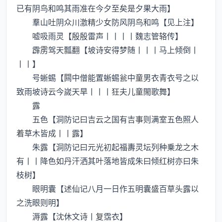
已有阴鸟和鸣其雨准在今夕至矣是夕果大雨】
羣山吐阴众川激精少女防风阴鸟和鸣【见上注】
嘘吸雨灵【殷殷雷声丨丨丨丨魏志管辂传】
霹雳驾天瓢翻【坡诗安得梦随丨丨丨马上倾倒丨
丨丨】
号蜥蜴【闗中僧能置蜥蜴瓮中童男衣青衣号之以
致雨坡诗云今嵗天旱丨丨丨狂夫儿童閙歌舞】
露
五色【洞防记曰吉云之国有吉事则满室五色照人
着草木皆成丨丨露】
朱露【洞防记曰元光初起福夀灵坛列种乗龙之木
有丨丨降色如丹汗洒其叶落地皆成朱曰倾红树亦曰朱
枝树】
眼明囊【述仙记八月一日作五明囊盛百草头露以
之洗眼则明】
溽露【沈休文诗丨复霑衣】