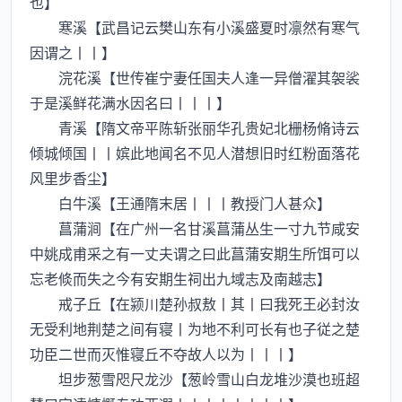
也】
寒溪【武昌记云樊山东有小溪盛夏时凛然有寒气
因谓之丨丨】
浣花溪【世传崔宁妻任国夫人逢一异僧濯其袈裟
于是溪鲜花满水因名曰丨丨丨】
青溪【隋文帝平陈斩张丽华孔贵妃北栅杨脩诗云
倾城倾国丨丨嫔此地闻名不见人潜想旧时红粉面落花
风里步香尘】
白牛溪【王通隋末居丨丨丨教授门人甚众】
菖蒲涧【在广州一名甘溪菖蒲丛生一寸九节咸安
中姚成甫采之有一丈夫谓之曰此菖蒲安期生所饵可以
忘老倐而失之今有安期生祠出九域志及南越志】
戒子丘【在颍川楚孙叔敖丨其丨曰我死王必封汝
无受利地荆楚之间有寝丨为地不利可长有也子従之楚
功臣二世而灭惟寝丘不夺故人以为丨丨丨】
坦步葱雪咫尺龙沙【葱岭雪山白龙堆沙漠也班超