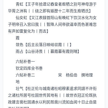
青虹【王子年拾遗记舂皇者庖牺之别号神母游于
华胥之洲有丨丨绕之即有娠歴十二年而生庖牺氏】
仙女虹【又江表録首阳山有晚虹下饮汉水化为女
子明帝召入宫曰我丨丨暂降人间帝欲逼幸而色甚难忽
有声如雷复化为丨而去】
霞
敛色【后主云落日映岐収霞丨丨】
雨占【山谷诗畏丨丨暮霞暮有霞则晴】
六帖补巻一
钦定四库全书巻
六帖补巻二 宋 杨伯嵒 撰地理
地
壮气【杜正伦与城南诸杜昭穆素逺求同諎不许衔
之诸杜所居号杜固世传其地有丨丨故世衣冠正伦既执
政建言凿杜固通水以利民既凿川流如血阅十日止自是