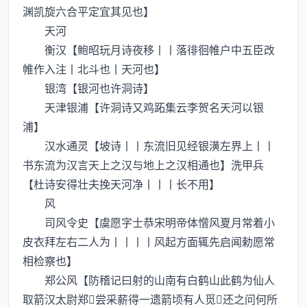
渊凯旋六合平定宜其见也】
天河
衡汉【鲍昭玩月诗夜移丨丨落徘徊帷户中五臣改
帷作入注丨北斗也丨天河也】
银湾【银河也许洞诗】
天津银浦【许洞诗又鸡跖集云李贺名天河以银
浦】
汉水通灵【坡诗丨丨东流旧见经银潢左界上丨丨
书东流为汉言天上之汉与地上之汉相通也】洗甲兵
【杜诗安得壮夫挽天河净丨丨丨长不用】
风
司风令史【虞愿字士恭宋明帝体憎风夏月常着小
皮衣拜左右二人为丨丨丨丨风起方面辄先启闻勅愿常
相检察也】
郑公风【防稽记曰射的山南有白鹤山此鹤为仙人
取箭汉太尉郑尝采薪得一遗箭顷有人觅还之问何所