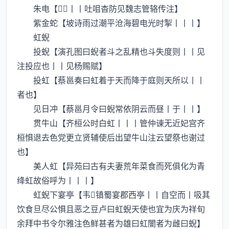
朱电【丨丨吐咀杳防见魏志管辂传注】
紫金蛇【坡诗雨过潮平沧海碧电光时掣丨丨丨】
虹蜺
投蜺【演孔图曰蜺者斗之乱精也斗失度则丨丨见
注投应也丨丨见杨赐赋】
投虹【蔡邕奏曰虹着于天而降于庭则天所以丨丨
者也】
见日冲【蔡邕月令曰蜺常依阴云而昼丨于丨丨】
贯牛山【齐桓公时白虹丨丨丨管仲谏无近妃宫齐
桓惧退去色党更立贤辅使后出望牛山注云望祭也谢过
也】
美人虹【异苑曰古有夫妻荒年菜食而死俱化为青
绛虹故俗呼为丨丨丨】
虹蜺下宴亭【韦镇蜀宴郡西亭丨丨自空而丨吸其
饮食旦尽公惧且恶之豆卢曰虹蜺天使也宜为庆为祥旬
余拜中书令尔雅注色鲜甚者为雄曰虹闇者为雌曰蜺】