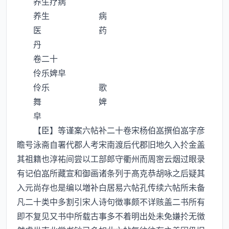
养生疗病
养生 病
医 药
丹
卷二十
伶乐婢皁
伶乐 歌
舞 婢
皁
【臣】等谨案六帖补二十卷宋杨伯嵓撰伯嵓字彦
瞻号泳斋自署代郡人考宋南渡后代郡旧地久入扵金盖
其祖籍也淳祐间尝以工部郎守衢州而周宻云烟过眼录
有记伯嵓所藏宣和御画诸条列于髙克恭胡咏之后疑其
入元尚存也是编以増补白居易六帖孔传续六帖所未备
凡二十类中多割引宋人诗句徴事颇不详赅盖二书所有
即不复见又书中所载古事多不着明出处未免嫌扵无徴