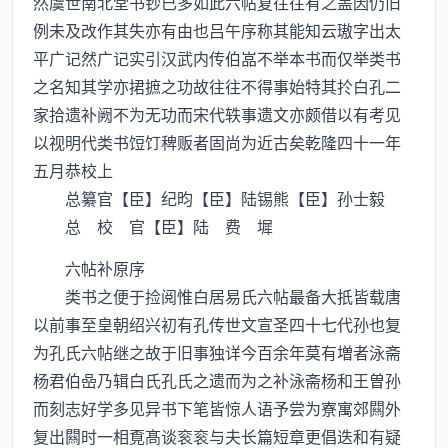
然虞世南北堂书钞已多如此六帖复往往有之盖因仍旧
例未及改作其失亦有由也吕午序称其能知云璈字出太
平广记然广记实引汉武内传伯嵓不举本书而仅举类书
之名知其学亦捃摭之功故往往不得事始特其扵白孔二
家拾遗补阙不为无功而宋代轶事遗文亦颇借以有考见
以视明代类书饾饤稗贩者固尚为近古矣乾隆四十一年
五月恭校上
总纂官【臣】纪昀【臣】陆锡熊【臣】孙士毅
总 校 官【臣】陆 费 墀
六帖补原序
类书之便于捡阅惟白居易氏六帖最备大扺皆载唐
以前事至皇朝绍兴初有孔传世文宣圣四十七代孙也复
为孔氏六帖继之故于旧事独详今百余年莫有増者泳斋
杨君伯喦乃辑白氏孔氏之遗而为之补泳斋杨和王曽孙
而刻志好学多见异书下笔皆惊人语予尝为寮寓郊闗外
复出闗时一相覔髙谈衮衮与夫长篇短章更倡迭和有疑