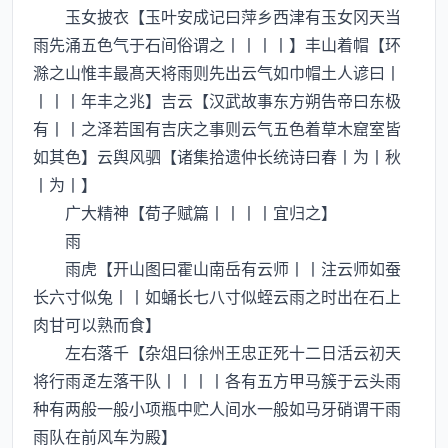
玉女披衣【玉叶安成记曰萍乡西津有玉女冈天当
雨先涌五色气于石间俗谓之丨丨丨丨】丰山着帽【环
滁之山惟丰最髙天将雨则先出云气如巾帽土人谚曰丨
丨丨丨年丰之兆】吉云【汉武故事东方朔告帝曰东极
有丨丨之泽若国有吉庆之事则云气五色着草木窟室皆
如其色】云舆风驷【诸集拾遗仲长统诗曰春丨为丨秋
丨为丨】
广大精神【荀子赋篇丨丨丨丨宜归之】
雨
雨虎【开山图曰霍山南岳有云师丨丨注云师如蚕
长六寸似兔丨丨如蛹长七八寸似蛭云雨之时出在石上
肉甘可以熟而食】
左右落千【杂俎曰徐州王忠正死十二日活云初天
将行雨左落干队丨丨丨丨各有五方甲马簇于云头雨
种有两般一般小项瓶中贮人间水一般如马牙硝谓干雨
雨队在前风车为殿】