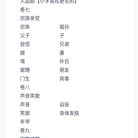
人品题【小字易姓更名附】
卷七
宗族亲党
宗族 祖孙
父子 子
叔侄 兄弟
嫂 妻
壻 外氏
舅甥 朋友
门生 宾客
卷八
声音笑貌
声音 谄佞
笑貌 身体发肤
年甲
卷九