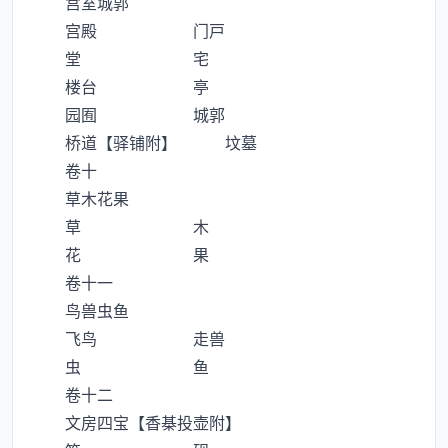
宫室城郭
宫殿 门戸
堂 宅
楼台 亭
园囿 城郭
桥道【驿铺附】 坟墓
卷十
草木花果
草 木
花 果
卷十一
鸟兽虫鱼
飞鸟 走兽
虫 鱼
卷十二
文房四宝【香棊投壶附】