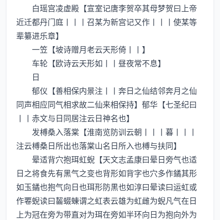
白瑶宫凌虚殿【宣室记唐李贺卒其母梦贺曰上帝
近迁都丹门庭丨丨丨召某为新宫记又作丨丨丨使某等
辈纂进乐章】
一笠【坡诗赠月老云天形倚丨丨】
车轮【欧诗云天形如丨丨昼夜常不息】
日
郁仪【善相保内景注丨丨奔日之仙结邻奔月之仙
同声相应同气相求故二仙来相保持】郁华【七圣纪曰
丨丨赤文与日同居注云日神名也】
发榑桑入落棠【淮南览防训云朝丨丨丨暮丨丨丨
注云榑桑日所出也落棠山名日所入也榑与扶同】
晕适背穴抱珥虹蜺【天文志孟康曰晕日旁气也适
日之将食先有黑气之变也背形如背字也穴多作鐍其形
如玉鐍也抱气向日也珥形防黒也如淳曰晕读曰运虹或
作蜺读曰齧蝃蝀谓之虹表云雄为虹雌为蜺凡气在日
上为冠在旁为带直对为珥在旁如半环向日为抱向外为