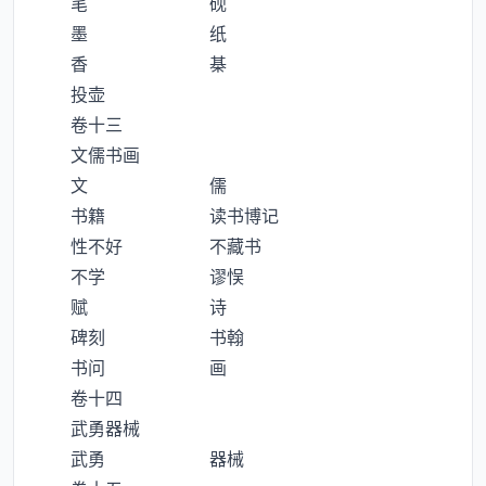
笔 砚
墨 纸
香 棊
投壶
卷十三
文儒书画
文 儒
书籍 读书博记
性不好 不藏书
不学 谬悮
赋 诗
碑刻 书翰
书问 画
卷十四
武勇器械
武勇 器械