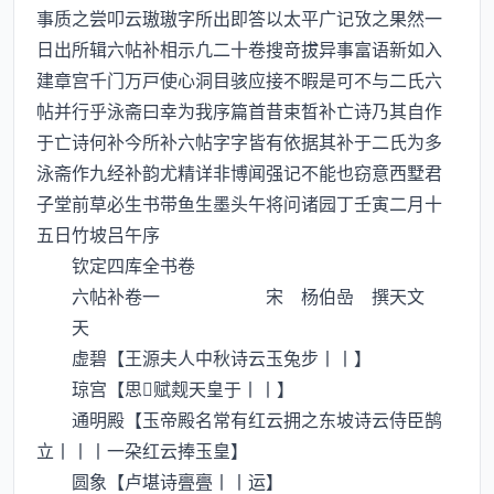
事质之尝叩云璈璈字所出即答以太平广记攷之果然一
日出所辑六帖补相示凢二十卷搜竒拔异事富语新如入
建章宫千门万戸使心洞目骇应接不暇是可不与二氏六
帖并行乎泳斋曰幸为我序篇首昔束晳补亡诗乃其自作
于亡诗何补今所补六帖字字皆有依据其补于二氏为多
泳斋作九经补韵尤精详非博闻强记不能也窃意西墅君
子堂前草必生书带鱼生墨头午将问诸园丁壬寅二月十
五日竹坡吕午序
钦定四库全书卷
六帖补卷一 宋 杨伯嵒 撰天文
天
虚碧【王源夫人中秋诗云玉兔步丨丨】
琼宫【思赋觌天皇于丨丨】
通明殿【玉帝殿名常有红云拥之东坡诗云侍臣鹄
立丨丨丨一朶红云捧玉皇】
圆象【卢堪诗亹亹丨丨运】