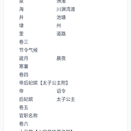
泉 洲渚
海 川渊湾渡
井 池塘
埭 州
里 道路
卷三
节令气候
嵗月 晨夜
寒暑
卷四
帝后妃嫔【太子公主附】
帝 诏令
后妃嫔 太子公主
卷五
官职名称
卷六