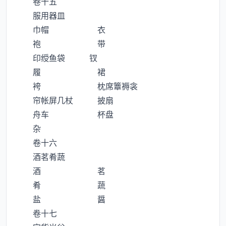
卷十五
服用器皿
巾帽 衣
袍 带
印绶鱼袋 钗
履 裙
袴 枕席簟褥衾
帘帐屏几杖 披扇
舟车 杯盘
杂
卷十六
酒茗肴蔬
酒 茗
肴 蔬
盐 醤
卷十七