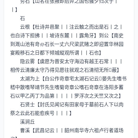
穷石【山名在张掖即后羿之国也骚夕归次于丨
丨】
石
云根【杜诗井邑聚丨丨注云触之而出是石丨之丨
也白诗下担拂丨丨坡诗东麓丨丨露角牙】到公【南史
到溉山池有竒石长一丈六尺梁武赌之即迎置华林园
宴殿移石之日都下倾城縦观所谓丨丨石也】
隐云雾【虞愿为晋安太守海边有越王石常丨丨丨
相传云清廉太守乃得见愿往就观之石清彻无所蔽】
太湖为上【白公作竒章宅太湖石记云晏先生嗜书
嵇中散嗜琴靖节先生嗜菊竒章公嗜石竒章在洛阳多蓄
石以甲乙丙丁为品第丨丨丨丨罗浮次之天竺又次之】
石贤士【封氏见闻记有田家母于墓前石人下以肉
祭之云此石能愈疾号丨丨丨】
溪涧丘
曹溪【武昌记云丨丨韶州南华寺六祖卢行者道场