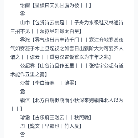
饴醴【星讃曰天乳甘露为彼丨丨】
雾
山巾【包贺诗云雾是丨丨子舟为水靸鞋又林逋诗
三招不见丨丨湿拟尽轩昻太白星】
雾淞【雾气也曽南丰诗千门丨丨寒注齐地寒甚夜
气如雾凝于木上旦起视之如雪日出飘阶大为可爱齐人
谓之丨丨谚云丨丨重穷汉置饭瓮以为丰年之兆】
公超雾【山谷诗且作五里丨丨丨张楷字公超有道
术能作五里之雾】
沙蒙【李白诗寒丨丨薄雾】
霜
霜信【北方白鴈似鴈而小秋深来则霜降北人以为
丨丨】
璿霜【古乐府王融云丨丨秋照晚】
【説文丨早霜也丨竹入反】
雪