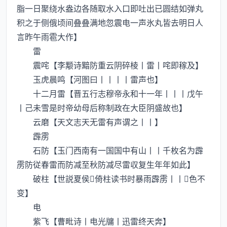
脂一日聚绕水盎边各随取水入口即吐出已圆结如弹丸
积之于侧俄顷间叠叠满地忽震电一声氷丸皆去明日人
言昨午雨雹大作】
雷
震咤【李颙诗黯防重云阴碎棱丨雷丨咤即稼及】
玉虎晨鸣【河图曰丨丨丨丨雷声也】
十二月雷【晋五行志穆帝永和十一年丨丨丨戊午
丨己未雪是时帝幼母后称制政在大臣阴盛故也】
云磨【天文志天无雷有声谓之丨丨】
霹雳
石防【玉门西南有一国国中有山丨丨千枚名为霹
雳防従春雷而防减至秋防减尽雷収复生年年如此】
破柱【世説夏侯倚柱读书时暴雨霹雳丨丨色不
变】
电
紫飞【曹毗诗丨电光牖丨迅雷终天奔】