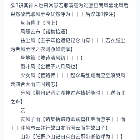
欲识其神人也曰常患若耶溪载为难愿旦南风暮北风后
果然故若耶风至今犹然呼为丨丨丨后汉郑传注】
旦南暮北【同上】
风髓云布【诸集拾遗】
祛尘风【王子年拾遗记昆仑山有丨丨丨若衣服尘
汚者风至吹之衣则净如浣濯】
号地籁【坡诗清风初丨丨丨】
裂叶风【金楼子八月风也】
少女风【管辂传丨丨丨起众鸟乱翔雨应至须臾风
云四合大雨三国魏志】
分风【荆州记洞庭湖神过客祷祈随时丨丨送南北
之舟】
云
友风子雨【诸集拾遗荀卿赋篇托地而游宇丨丨而
丨丨注风与云并行故曰友雨因云而生故曰子】
山带【张野庐山记曰有白云冠带峯俗呼为丨丨】