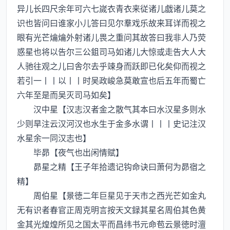
异儿长四尺余年可六七嵗衣青衣来従诸儿戯诸儿莫之
识也皆问曰谁家小儿答曰见尔羣戏乐故来耳详而视之
眼有光芒爚爚外射诸儿畏之重问其故答曰我非人乃荧
惑星也将以告尔三公鉏司马如诸儿大惊或走告大人大
人驰往观之儿曰舎尔去乎竦身而跃即已化矣仰而视之
若引一丨丨以丨丨时吴政峻急莫敢宣也后五年而蜀亡
六年至是而吴灭司马如矣】
汉中星【汉志汉者金之散气其本曰水汉星多则水
少则旱注云汉河汉也水生于金多水谓丨丨丨史记注汉
水星余一同汉志也】
毕昴【夜气也出闲情赋】
昴星之精【王子年拾遗记钩命诀曰萧何为昴宿之
精】
周伯星【景徳二年巨星见于天市之西光芒如金丸
无有识者春官正周克明言按天文録其星名周伯其色黄
金其光煌煌所见之国太平而昌纬书元命苞云景徳时澶