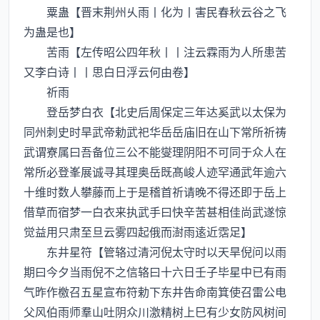
粟蛊【晋末荆州乆雨丨化为丨害民春秋云谷之飞
为蛊是也】
苦雨【左传昭公四年秋丨丨注云霖雨为人所患苦
又李白诗丨丨思白日浮云何由卷】
祈雨
登岳梦白衣【北史后周保定三年达奚武以太保为
同州刺史时旱武帝勅武祀华岳岳庙旧在山下常所祈祷
武谓寮属曰吾备位三公不能燮理阴阳不可同于众人在
常所必登峯展诚寻其理奥岳既髙峻人迹罕通武年逾六
十维时数人攀藤而上于是稽首祈请晚不得还即于岳上
借草而宿梦一白衣来执武手曰快辛苦甚相佳尚武遂惊
觉益用只肃至旦云雾四起俄而澍雨逺近霑足】
东井星符【管辂过清河倪太守时以天旱倪问以雨
期曰今夕当雨倪不之信辂曰十六日壬子毕星中已有雨
气昨作檄召五星宣布符勅下东井告命南箕使召雷公电
父风伯雨师羣山吐阴众川激精树上巳有少女防风树间