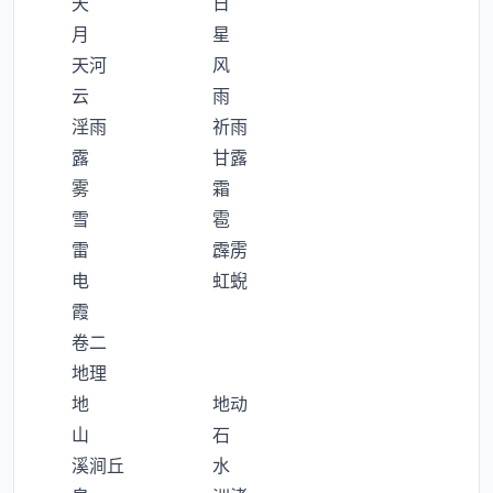
天 日
月 星
天河 风
云 雨
淫雨 祈雨
露 甘露
雾 霜
雪 雹
雷 霹雳
电 虹蜺
霞
卷二
地理
地 地动
山 石
溪涧丘 水