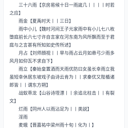
三十六雨【京房易候十日一雨嵗几丨丨丨丨时若
之应】
雨金【夏禹时天丨丨三日】
雨中小儿【魏时河间王子元家雨中有小儿七八枚
堕庭前长六七寸许自言家在河东南为风所飘而至于君
庭与之言甚有所知如史传所述】
月占【刘师顔视丨丨旱与雨占云月如悬弓少雨多
风月如仰瓦不求自下】
雨立【秦始皇置酒而天雨优防曰女虽长幸雨立我
虽短幸休居东坡戏子由诗云肯为丨丨求秦优又陛楯诸
郎皆丨丨谓东方朔】
战蚁乖龙【山谷诗垤漂丨丨余追北柱击丨丨有裂
文】
烂雨【同州人以雨沾足为丨丨类説】
淫雨
麦蛾【晋嘉祐中梁州雨十旬丨化为丨】