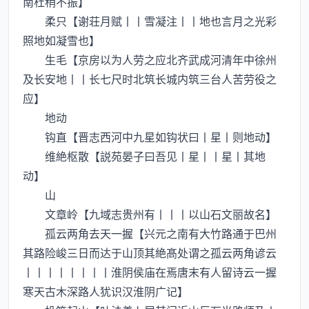
南杜稍不振】
柔只【谢荘月赋丨丨雪凝注丨丨地也言月之光彩
照地如凝雪也】
生毛【京房以为人劳之应北齐武成河清年中徐州
及长安地丨丨长七尺时北筑长城内筑三台人苦劳役之
应】
地动
钩直【晋志西河中九星如钩状曰丨星丨则地动】
维絶枢散【説苑晏子曰吾见丨星丨丨星丨其地
动】
山
文章岭【九域志贵州有丨丨丨以山石文丽故名】
孤云两角去天一握【兴元之南有大竹路通于巴州
其路险峻三日而达于山顶其絶髙处谓之孤云两角谚云
丨丨丨丨丨丨丨丨淮阴侯庙在焉唐末有人留诗云一握
寒天古木深路人犹识汉淮阴广记】