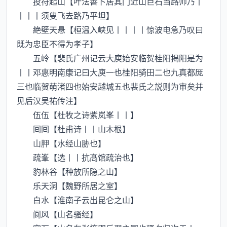
投符起山【叶法善卜居其门近山巨石当路师乃丨
丨丨丨须叟飞去路乃平坦】
絶壁天悬【桓温入峡见丨丨丨丨惊波电急乃叹曰
既为忠臣不得为孝子】
五岭【裴氏广州记云大庾始安临贺桂阳揭阳是为
丨丨邓惠明南康记曰大庾一也桂阳骑田二也九真都厐
三也临贺萌渚四也始安越城五也裴氏之説则为审矣并
见后汉吴祐传注】
伍伍【杜牧之诗紫岚峯丨丨】
囘囘【杜甫诗丨丨山木根】
山胛【水经山胁也】
疏峯【选丨丨抗髙馆疏治也】
豹林谷【种放所隐之山】
乐天洞【魏野所居之室】
白水【淮南子云出昆仑之山】
阆风【山名骚经】