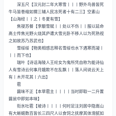
深五尺【汉元封二年大寒雪丨丨丨野外鸟兽皆死
牛马皆巻缩如猬三辅人民冻死者十有二三】空素山
【山海经丨丨之丨冬夏有雪】
焦寑苏餐【李颙雪赋丨丨处以不伤丨丨服以延命
髙士传焦光野火烧其庐遭大雪光卧不移人以为死熟视
之如故苏乃苏武也】
雪绥绥【物类相感志释名雪绥也水下遇寒而凝丨
丨丨而下也】
瑞叶【诗话海陵人王纶女为鬼所凭自称为能诗仙
人有雪诗云何事月娥欺不在乱飘丨丨落人间说云天上
有丨木开花其丨六出】
雹
醤味不正【本草雹主丨丨丨丨当时即取一二升置
醤瓮中即如本味】
衔氷吐雹【坡诗丨丨丨丨何时足注刘居中隐嵩山
有大蜥蜴数百皆长三四尺人以食饲之抚摩其体滑腻如