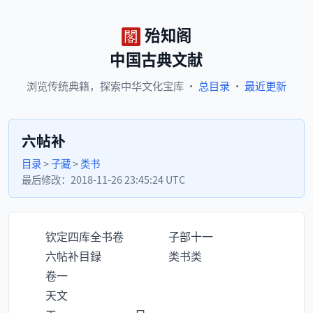
殆知阁
中国古典文献
浏览
传统典籍，
探索
中华文化宝库
·
总目录
·
最近更新
六帖补
目录
>
子藏
>
类书
最后修改：
2018-11-26 23:45:24 UTC
钦定四库全书卷 子部十一
六帖补目録 类书类
卷一
天文