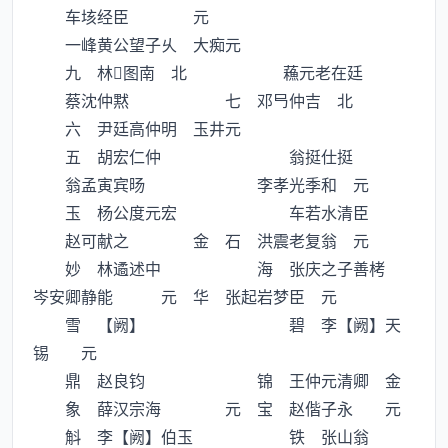
车垓经臣 元
一峰黄公望子乆 大痴元
九 林图南 北 蘓元老在廷
蔡沈仲黙 七 邓仲吉 北
六 尹廷高仲明 玉井元
五 胡宏仁仲 翁挺仕挺
翁孟寅宾旸 李孝光季和 元
玉 杨公度元宏 车若水清臣
赵可献之 金 石 洪震老复翁 元
妙 林遹述中 海 张庆之子善栲
岑安卿静能 元 华 张起岩梦臣 元
雪 【阙】 碧 李【阙】天
锡 元
鼎 赵良钧 锦 王仲元清卿 金
象 薛汉宗海 元 宝 赵偕子永 元
斛 李【阙】伯玉 铁 张山翁