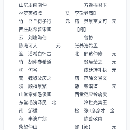
山房周南南仲 方逢振君玉
林梦英叔虎 筼 李彭老商
竹 吾丘衍子行 元 药 呉景奎文可 元
西庄赵希普宋卿 【阙】
云 刘爚晦伯 曽协
陈澔可大 元 张养浩希孟
渔 潘希白怀古 北 舒逺仲修 元
竹 胡仲参希道 呉瓘莹之 元
栁 何谷 成廷珪礼执 元
菊 魏醇父庆之 药 范晞文景文
漫 顾禧景繁 静 柴潜道 元
山堂章如愚俊卿 西堂范应铃旂叟
东堂毛滂泽民 北 冷世光宾王
南 邹斌 松 张彦彦才 金
秋 李演广翁 陈善敬甫
柴望仲山 邵【阙】 元