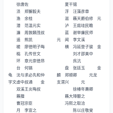
徐唐佐 夏干锡
涢 郑獬毅夫 浮 汪藻彦章
渔 余桂 滋 蘓天爵伯修 元
潜 范温元实 泸 王庭珪民瞻
濂 周敦頥茂叔 蓝 谢举廉民师
遥 熊凯 元 闻 李文溪
槎 廖徳明子晦 横 冯延登子骏 金
檆 孔传世文 刘才邵美中
环 章元崇徳昂 呉沆
台 何镐 盘 张廷玉 金
龟 沈与求必先和仲 麟 郑顺卿 元龙
宇文虚中叔通 金 支渭兴 元
双溪王炎晦叔 徐椿年夀卿
蘓籀 蘓大璋颙之
曹冠宗臣 冯熙之取洽
月 李宣之 陈以庄敬叟