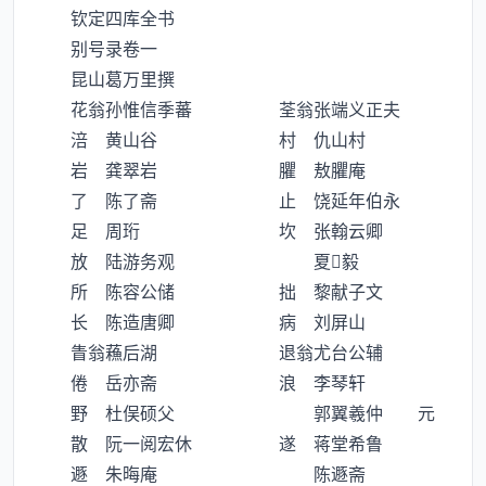
钦定四库全书
别号录卷一
昆山葛万里撰
花翁孙惟信季蕃 荃翁张端义正夫
涪 黄山谷 村 仇山村
岩 龚翠岩 臞 敖臞庵
了 陈了斋 止 饶延年伯永
足 周珩 坎 张翰云卿
放 陆游务观 夏毅
所 陈容公储 拙 黎献子文
长 陈造唐卿 病 刘屏山
眚翁蘓后湖 退翁尤台公辅
倦 岳亦斋 浪 李琴轩
野 杜俣硕父 郭翼羲仲 元
散 阮一阅宏休 遂 蒋堂希鲁
遯 朱晦庵 陈遯斋