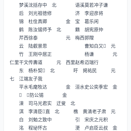
梦溪沈括存中 北 语溪莫若冲子谦
后 刘光祖徳修 济 李迎彦将
锦 杜佺真卿 金 宝 葛乐闲
鹤 陈汝锡师予 北 籍 胡宪原仲
芹西徐泰 元 梅西郭隚
云 陆叡景思 曹知白又 元
竹 王刚中居正 杨谦 元
仁里干文传夀道 元 西里赵希迈瑞行
东 杨朴契 北 旴 掲祐民 元
七 江端友子我
平水毛麾牧达 金 洹水史公奕季宏 金
 防公锡 金
涑 司马光君实 迂叟 北
淇 李清臣直 北 樵 黄清老子肃 元
白 刘勉之致中 引 宋庆之元积
洺 程珌怀古 浭 卢启臣云叔 金