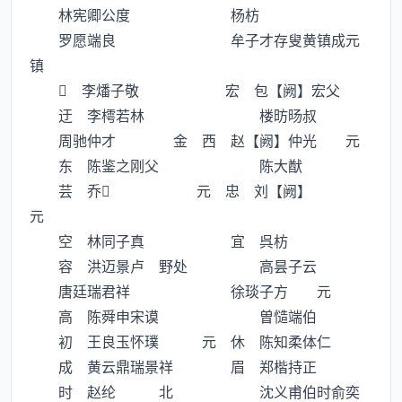
林宪卿公度 杨枋
罗愿端良 牟子才存叟黄镇成元
镇
 李燔子敬 宏 包【阙】宏父
迂 李樗若林 楼昉旸叔
周驰仲才 金 西 赵【阙】仲光 元
东 陈鉴之刚父 陈大猷
芸 乔 元 忠 刘【阙】
元
空 林同子真 宜 呉枋
容 洪迈景卢 野处 高昙子云
唐廷瑞君祥 徐琰子方 元
高 陈舜申宋谟 曽慥端伯
初 王良玉怀璞 元 休 陈知柔体仁
成 黄云鼎瑞景祥 眉 郑楷持正
时 赵纶 北 沈义甫伯时俞奕