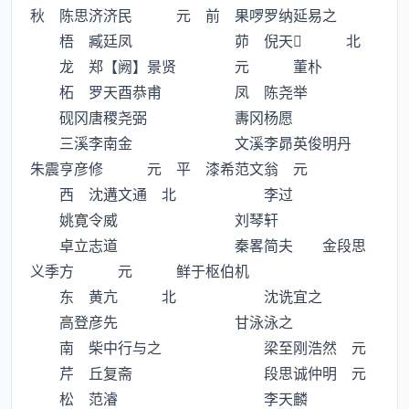
秋 陈思济济民 元 前 果啰罗纳延易之
梧 臧廷凤 茆 倪天 北
龙 郑【阙】景贤 元 董朴
柘 罗天酉恭甫 凤 陈尧举
砚冈唐稷尧弼 夀冈杨愿
三溪李南金 文溪李昴英俊明丹
朱震亨彦修 元 平 漆希范文翁 元
西 沈遘文通 北 李过
姚寛令威 刘琴轩
卓立志道 秦畧简夫 金段思
义季方 元 鲜于枢伯机
东 黄亢 北 沈诜宜之
高登彦先 甘泳泳之
南 柴中行与之 梁至刚浩然 元
芹 丘复斋 段思诚仲明 元
松 范濬 李天麟