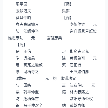
周平园 【阙】
张泳潜夫 呉獬
糜弇仲昭 【阙】
息斋高闶抑崇 李衎仲宾 元
恕 汪纲仲举 谢升贤景芳班恕
惟志彦功 元 强珇彦栗
【阙】
是 王信 习 郑奕夫景允
凖 呉如愚 建 黄极建可 元
着 高定之瞻叔 笑 石正行
厚 冯椅竒之 王应麟伯厚
载采 元 约 张镃功父
与 田畴 寓 沈右仲 元
栗 巩丰仲至 慥 林大春熙之
防 危稹逢吉 欧阳守道公权
得 马壬仲次辛 勉 黄榦直卿