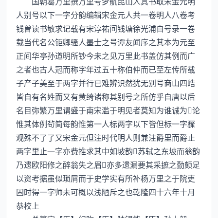
国朝葛万里撰万里号梦航昆山人其书取宋金元明
人别号以下一字分韵编辑宋金元人共一卷明人八卷考
钱曽读书敏求记载有宋淳祐间钱塘徐光浦自号录一卷
载当代名公钜卿骚人墨士之号谭友闻序之其本为元至
正间华亭孙道明所钞今未之见万里此书盖仿其例而广
之者也古人冠而称字年过五十称伯仲而已至左传所载
子产子美至于两字并行已难辨识然犹无别号商山四皓
皆自有名姓而又有黄绮诸称其别号之所仿乎自唐以后
名目弥繁万里谓盛于南宋滥于明见者莫知为谁诚为论
惟其体例茍简每韵惟第一人标两字以下皆但标一字骤
观殊不了了又宋金元但注时代明人则兼注爵里而爵止
两字里止一字亦费推求其中如坡韵苏轼之东坡而翁韵
乃遗欧阳修之醉翁失之眉亦多遗漏要其采摭之勤颇足
以资考据虽似琐屑而于史学实有所补杨万里之于院吏
固时得一字师未可概以浅陋斥之也乾隆四十六年十月
恭校上