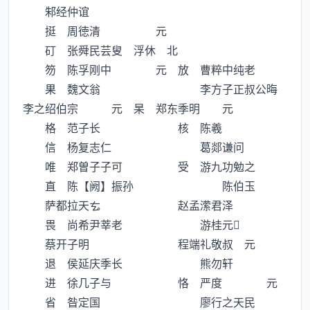
邾经仲谊
挺 周徳清 元
矴 张舜民芸叟 浮休 北
笏 陈孚刚中 元 放 曹粹中纯老
果 魏文翁 李方子正叔公晦
李之绍伯宗 元 杲 郑东季明 元
格 范子长 核 陈羲
信 杨复志仁 葛郯谦问
唯 郑曽子子可 受 游九功勉之
直 陈【阙】振孙 陈伯玉
萨都拉天 赵孟潆君泽
畏 尚希尹莘老 游桂元
蔡开子明 程端礼敬叔 元
退 侯延庆季长 熊勿轩
进 徐几子与 恪 严度 元
省 昝定国 廖行之天民