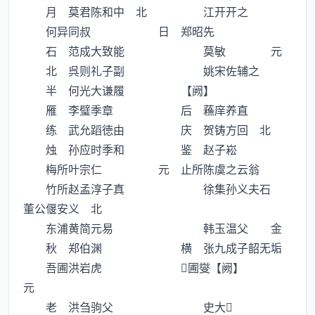
月 莫君陈和中 北 江开开之
何异同叔 日 郑昭先
石 范成大致能 莫敏 元
北 呉则礼子副 姚宋佐辅之
半 何光大谦履 【阙】
雁 李璧季章 后 蘓庠养直
练 武允蹈徳由 庆 贺铸方回 北
烛 孙应时季和 鉴 赵子崧
梅所叶宗仁 元 止所陈虞之云翁
竹所赵孟淳子真 徐集孙义夫石
董公偃安义 北
东浦黄简元易 韩玉温父 金
秋 郑伯渊 横 张九成子韶无垢
吾圃洪岩虎 圃燮【阙】
元
老 洪刍驹父 史大