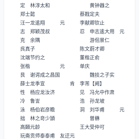
定 林淳太和 黄钟器之
郑士懿 蔡戡定夫
汪一龙逺翔 元 李献卿钦止
志 郑颖茂叔 忍 申志逺大用 元
克 余隅 游佀景仁
呉真子 陈文蔚才卿
沈端节约之 董楷正俞
张楷 元 单庆
艮 谢谔成之昌国 魏掞之子实
薛士龙季宣 肯 李芾【阙】
性 杨应龙汝济 见 冯允中作肃
冷 鲁訔 浩 孙龙坡
泳 杨伯岩彦瞻 洞 刘华甫 元
拙 林之竒少頴 曽楙
高頥元龄 王大受仲可
玩斋贡师泰泰甫 友迂元