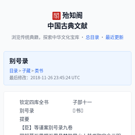
殆知阁
中国古典文献
浏览
传统典籍，
探索
中华文化宝库
·
总目录
·
最近更新
别号录
目录
>
子藏
>
类书
最后修改：
2018-11-26 23:45:24 UTC
钦定四库全书 子部十一
别号录 书
提要
【臣】等谨案别号录九卷