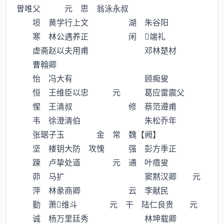
曽唯父 元 思 翁泳永叔
垣 黄学行上文 湖 朱谷阳
寒 林公遇养正 闲 端礼
虚斋赵以夫用甫 邓林楚材
曹翰卿
怡 冯大有 顾痴叟
恒 王维臣以忠 元 葛应雷震父
惺 王清叔 修 蔡范遵甫
韦 徐澄清伯 朱松乔年
张琚子玉 金 常 魏【阙】
坚 楼钥大防 攻愧 强 彭方季正
踈 卢挚处道 元 通 叶瘖叟
茆 马扩 窦黙汉卿 元
萍 林彖商卿 云 李献民
勤 萧维斗 元 干 陆仁良贵 元
诚 杨万里廷秀 林坤载卿