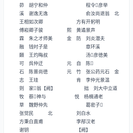
茆 胡宁和仲 程令彦举
溪 谢逸无逸 俞汝尚退翁 北
王相如次卿 方有开躬明
傅崧卿子骏 熙 黄遹景声
霖 朱之才师美 金 防 刘炎潜夫
融 钱时子是 章环溪
頥 王灼晦叔 汤彦徳美
可 呉仲迂 元 自 陈
石 陈普尚徳 元 竹 张公药元石 金
志 王珪 肯 李仲光景温
则 家翁【阙】 拙 刘大中立道
牧 蔡神与 悦 杨楫通老
草 魏野仲先 葛密子
张觉民 北 刘白水
方秉白直甫 李邴汉老
谢钥 【阙】