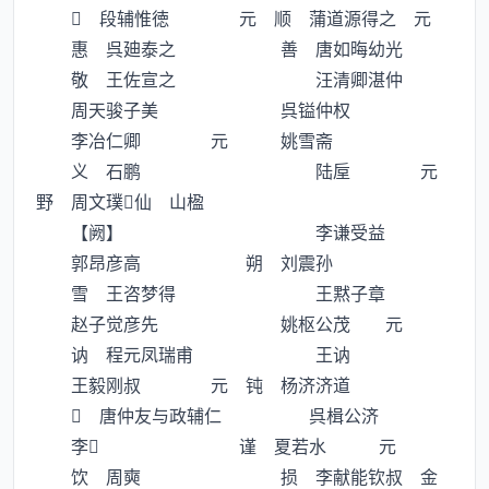
 段辅惟徳 元 顺 蒲道源得之 元
惠 呉廸泰之 善 唐如晦幼光
敬 王佐宣之 汪清卿湛仲
周天骏子美 呉镒仲权
李冶仁卿 元 姚雪斋
义 石鹏 陆垕 元
野 周文璞仙 山楹
【阙】 李谦受益
郭昂彦高 朔 刘震孙
雪 王咨梦得 王黙子章
赵子觉彦先 姚枢公茂 元
讷 程元凤瑞甫 王讷
王毅刚叔 元 钝 杨济济道
 唐仲友与政辅仁 呉楫公济
李 谨 夏若水 元
饮 周奭 损 李献能钦叔 金