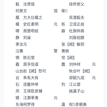
毅 沈贵瑶 徐侨崇父
何景文 观 柴
履 方大壮履之 呉潜毅夫
橘 史杠柔明 元 栎 卫湜正叔
啸 周晋明叔 癖 杜旃仲高
静 刘谧 刘垕伯醇
茅汝元 张【阙】敏则
汪夀 警 黄蜕
惧 陈石堂 觉【阙】
蠧 周孚信道 蠢 刘仲祥 元
山台赵【阙】恕可 秋台叶【阙】
云 朱有大有 郯韶九成 元
石 连鳌仲举 钓 江公望
凤 王得臣彦辅 姚瀛子山
蜡 汪灏季夷 元
东海柯梦得 瀛 权彦朝美