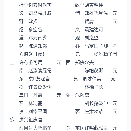
桂堂谢安时尚可 致堂胡寅明仲
逸 司马棫才叔 慥 郑雄飞景温 元
野 沈揆 贺庸 元
绍 俞空谷 义 汤建达可
漫 邓元南秀 观 刘之望
黙 陈渊知黙 荠 马定国子卿 金
方塘赵【阙】 元 杨维翰子固
圭 许有壬可用 元 西 郑侠介夫
南 赵汝谈履常 陈柏茂卿 元
东 袁友起岩 呉 周才仲美 元
横 许景衡少伊 林桷子长
章同 丹霞 元 骊 危防斋
石 林寒斋 胡长孺汲仲 元
漫 刘宰平国 蓼 庄肃幼恭 元
练 洪兴祖庆善
西冈吕大鹏鹏举 金 东冈许熙载献臣 元