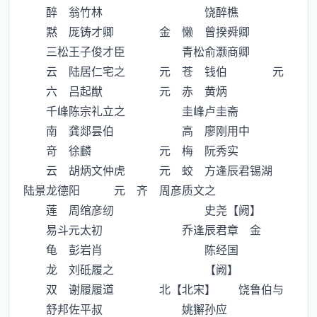
醉 翁竹林 饶醉樵
黙 厐铸才卿 金 懒 曾揆舜卿
三松王子俊才臣 青松俞灏商卿
云 陆居仁宅之 元 苍 钱伯 元
六 吕起猷 元 赤 黄炳
千峰陈宗礼立之 圭峰卢圭斋
南 龚郯昙伯 高 廖刚用中
竒 徐麟 元 梅 阮秀实
云 胡炳文仲虎 元 蛟 方逢辰君锡湖
陆景龙德阳 元 齐 周彦质文之
莲 周绾彦纫 史尧【阙】
易斗元太初 乔逢辰君章 金
龟 彭岩肖 陈经国
龙 刘砥履之 【阙】
双 谢履履道 北【北宋】 饶鲁伯与
舒邦佐平叔 姚獬孙应