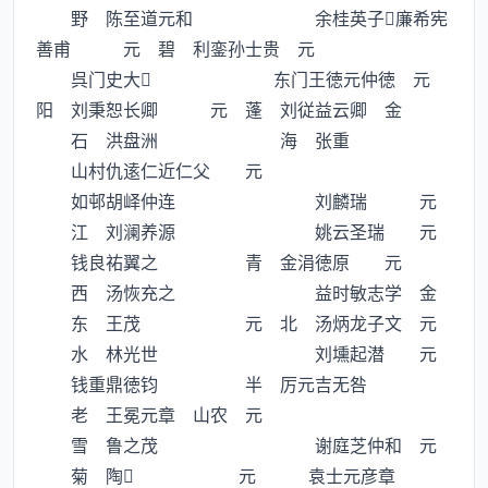
野 陈至道元和 余桂英子廉希宪
善甫 元 碧 利銮孙士贵 元
呉门史大 东门王徳元仲徳 元
阳 刘秉恕长卿 元 蓬 刘従益云卿 金
石 洪盘洲 海 张重
山村仇逺仁近仁父 元
如邨胡峄仲连 刘麟瑞 元
江 刘澜养源 姚云圣瑞 元
钱良祐翼之 青 金涓徳原 元
西 汤恢充之 益时敏志学 金
东 王茂 元 北 汤炳龙子文 元
水 林光世 刘壎起潜 元
钱重鼎徳钧 半 厉元吉无咎
老 王冕元章 山农 元
雪 鲁之茂 谢庭芝仲和 元
菊 陶 元 袁士元彦章