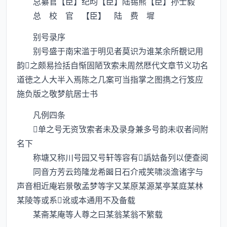
总纂官【臣】纪昀【臣】陆锡熊【臣】孙士毅
总 校 官 【臣】 陆 费 墀
别号录序
别号盛于南宋滥于明见者莫识为谁某余所覩记用
韵之颇易捡括自惭固陋攷索未周然厯代文章节义功名
道徳之人大半入焉陈之几案可当指掌之图擕之行笈应
施负版之敬梦航居士书
凡例四条
单之号无资攷索者未及录身兼多号韵未収者间附
名下
称塘又称川号园又号轩等容有譌姑备列以便查阅
同音方芳云筠隆龙希日石介戒笑啸淡澹诸字与
声音相近庵岩景敬孟梦等字又某原某源某亭某庭某林
某陵等或系讹或本通用不及备载
某斋某庵等人尊之曰某翁某翁不繁载