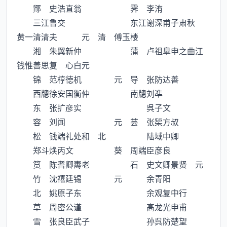
鄮 史浩直翁 霁 李洧
三江鲁交 东江谢深甫子肃秋
黄一清清夫 元 清 傅玉楼
湘 朱翼新仲 蒲 卢祖臯申之曲江
钱惟善思复 心白元
锦 范梈徳机 元 导 张防达善
西牕徐安国衡仲 南牕刘凖
东 张扩彦实 呉子文
容 刘闻 元 芸 张榘方叔
松 钱端礼处和 北 陆域中卿
郑斗焕丙文 葵 周端臣彦良
筼 陈耆卿夀老 石 史文卿景贤 元
竹 沈禧廷锡 元 余青阳
北 姚原子东 余观复中行
草 周密公谨 髙龙光申甫
雪 张良臣武子 孙呉防楚望