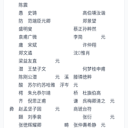
陈震
愚 史铸 高伯壎汝谐
防 范端臣元卿 郑景望
盛明叟 蔡正孙粹然
袁甫广微 李简 元
庸 宋斌 许仲翔
郑文遹 沈惟肖
梁益友直 元
潜 王埜子文 何梦桂申甫
陈刚公潜 元 溪 滕璘徳粹
酸 苏尔约苏哈雅 浮岑 元
樗 朱允恭尔靖 桥 杜旟伯高
齐 倪思正甫 谦 呉梅卿清之 元
彜 赵孟坚子固 元 商琥台符
頥 刘季裴 张衍 元
张徳辉耀卿 畴 张仲夀希静 元