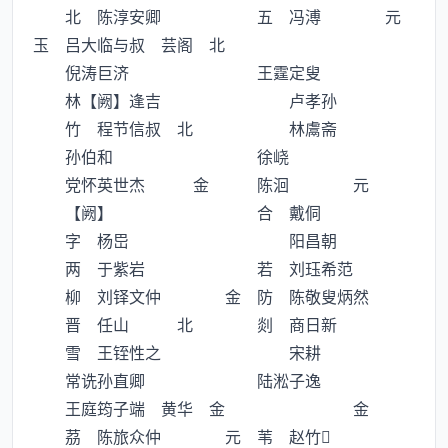
北 陈淳安卿 五 冯溥 元
玉 吕大临与叔 芸阁 北
倪涛巨济 王霆定叟
林【阙】逢吉 卢孝孙
竹 程节信叔 北 林鬳斋
孙伯和 徐峣
党怀英世杰 金 陈洄 元
【阙】 合 戴侗
字 杨岊 阳昌朝
两 于紫岩 若 刘珏希范
柳 刘铎文仲 金 防 陈敬叟炳然
晋 任山 北 剡 商日新
雪 王铚性之 宋耕
常诜孙直卿 陆淞子逸
王庭筠子端 黄华 金 金
茘 陈旅众仲 元 苇 赵竹