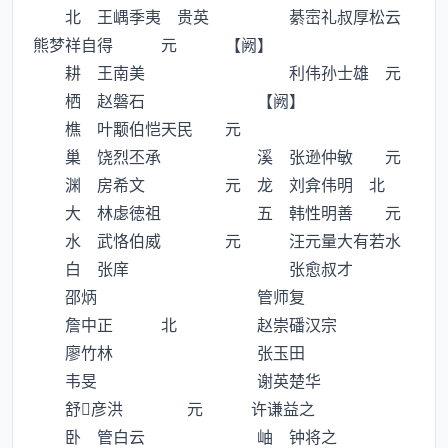
北 王嵎季夷 贵英 綦崈礼叔厚松云
熊梦祥自得 元 【阙】
耕 王南美 利伟孙士雄 元
栖 赵磐石 【阙】
樵 叶颙伯恺天民 元
巢 饶烈丕承 溪 张逊仲敏 元
渊 房希文 元 龙 刘弇伟明 北
大 林虙徳祖 五 韩性明善 元
水 武恪伯威 元 汪元量大有若水
白 张庠 张愈叔才
邵炳 管师复
詹中正 北 赵崇磻汉宗
廖竹林 张玉田
韦旻 谢英楚华
舒彦洪 元 许谦益之
卧 管白云 岫 钟将之