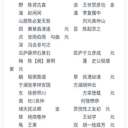
野 陈谔古直 浚 王世赏彦功 金
滏 赵闲闲 潏 李复履中
山居陈必复无咎 刘元高仲山
田 黄景昌清逺 元 芸 陈起宗之
贞 张雨伯雨 勾曲 元
深 冯去非可迁
瓜庐薛师石景石 匡庐于立彦成 元
梅 陈【阙】景明 蓬 史公珽搢
叟 元
蜗 程俱致道 草 呉澄幼清 元
于湖张孝祥安国 方湖胡仲云
东 徐俯师川 方寀徳载 元
南 杜良仲 何恪懋恭
靖天民达卿 金 贡悦性之友初 元
慈 杨简敬仲 王幼学 元
龟 王莱 双 胡一桂庭芳 元