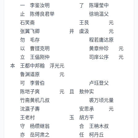
一 李鉴汝明 了 陈瓘莹中
止 陈傅良君举 徐珦温父
石笑斋 王艮 元
张翼飞卿 井 虞汲 元
勿 毛存 程若庸达原
以 曹铿克明 黄章仲珍 元
立 王偘刚仲 司庠公序 元
本 王都中邦翰 浮光元
鲁渊道原 元
可 李曾伯 卢珏登父
陈垲子爽 元 且 敖仲实
竹斋黄机几叔 裘万顷元量
沈瀛子夀 安思承 元
王老村 玉 胡方平
守 杨缵继翁 合 王柟木叔
亦 岳珂肃之 任 柯丹丘