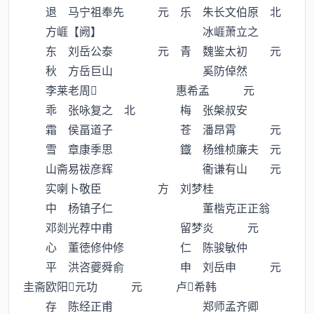
退 马宁祖奉先 元 乐 朱长文伯原 北
方崕【阙】 冰崕萧立之
东 刘岳公泰 元 青 魏鉴太初 元
秋 方岳巨山 奚防倬然
李莱老周 惠希孟 元
乖 张咏复之 北 梅 张槃叔安
霜 侯畐道子 苍 潘昂霄 元
雪 章康季思 鐡 杨维桢廉夫 元
山斋易祓彦辉 衞谦有山 元
实喇卜敬臣 方 刘梦桂
中 杨镇子仁 董楷克正正翁
邓剡光荐中甫 留梦炎 元
心 董徳修仲修 仁 陈骏敏仲
平 洪咨夔舜俞 申 刘岳申 元
圭斋欧阳元功 元 卢希韩
存 陈经正甫 郑师孟齐卿