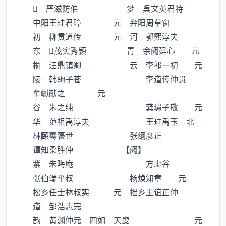
 严滋防伯 梦 呉文英君特
中阳王珪君璋 元 弁阳周草窗
初 柳贯道传 元 河 郭熙淳夫
东 茂实秀頴 青 余阙廷心 元
桐 汪鼎镇卿 云 李祁一初 元
陵 韩驹子苍 李道传仲贯
牟巘献之 元
谷 朱之纯 龚璛子敬 元
华 范祖禹淳夫 王珪禹玉 北
林頥夀褒世 张纲彦正
谭知柔胜仲 【阙】
紫 朱晦庵 方虚谷
张伯端平叔 杨焕知章 元
松乡任士林叔实 元 拙乡王谊正仲
道 邹浩志完
韵 黄渊仲元 四如 天叟 元