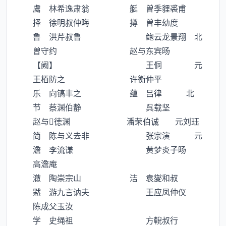
鬳 林希逸肃翁 艇 曽季貍裘甫
择 徐明叔仲晦 撙 曽丰幼度
鲁 洪芹叔鲁 鲍云龙景翔 北
曽守约 赵与东宾旸
【阙】 王侗 元
王栢防之 许衡仲平
乐 向镐丰之 蕴 吕律 北
节 蔡渊伯静 呉载坚
赵与徳渊 潘荣伯诚 元刘珏
简 陈与义去非 张宗演 元
澹 李流谦 黄梦炎子旸
高澹庵
澈 陶崇宗山 洁 袁夑和叔
黙 游九言讷夫 王应凤仲仪
陈成父玉汝
学 史绳祖 方輗叔行