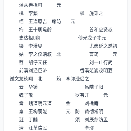
潘从善择可 元
桃 李蘩 枫 施乗之
梧 王逢原吉 席防 元
梅 王十朋龟龄 曽和应贤叔
史达祖卿 傅光龙子才元
梁 李漫叟 尤袤延之遂初
姑 李之仪端叔 北 曹筠 元
苕 胡仔元任 刘一止行简
前溪刘泾巨济 香溪范浚茂明菱
谢文龙徳翔 北 筠 李弥逊侣之
云 华镇 吕皓子阳
魏子敬 罗有开 元
雷 魏道明元道 金 刘樵庵
秦 王构嗣能 元 防 黄彻常明
涎 丁黼 须 刘辰翁防孟
清 汪革信民 李璆