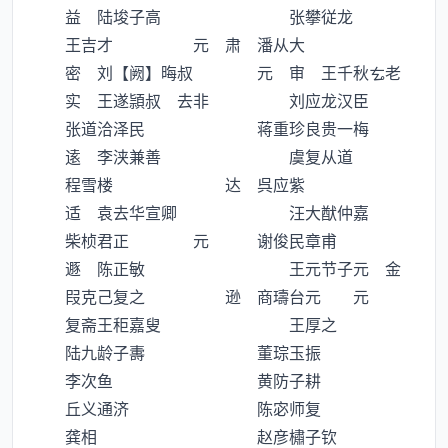
益 陆埈子高 张攀従龙
王吉才 元 肃 潘从大
密 刘【阙】晦叔 元 审 王千秋老
实 王遂頴叔 去非 刘应龙汉臣
张道洽泽民 蒋重珍良贵一梅
逺 李浃兼善 虞复从道
程雪楼 达 呉应紫
适 袁去华宣卿 汪大猷仲嘉
柴桢君正 元 谢俊民章甫
遯 陈正敏 王元节子元 金
叚克己复之 逊 商璹台元 元
复斋王秬嘉叟 王厚之
陆九龄子夀 董琮玉振
李次鱼 黄防子耕
丘义通济 陈宓师复
龚相 赵彦橚子钦