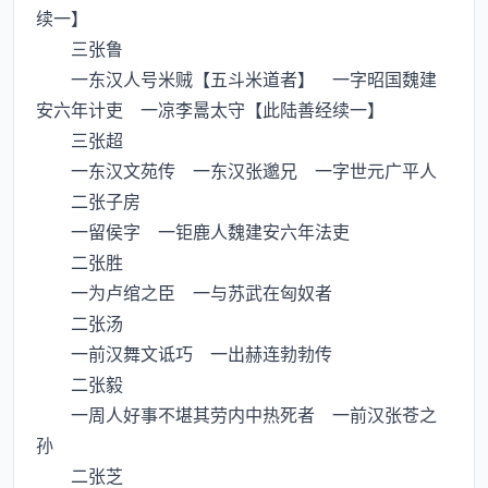
续一】
三张鲁
一东汉人号米贼【五斗米道者】 一字昭国魏建
安六年计吏 一凉李暠太守【此陆善经续一】
三张超
一东汉文苑传 一东汉张邈兄 一字世元广平人
二张子房
一留侯字 一钜鹿人魏建安六年法吏
二张胜
一为卢绾之臣 一与苏武在匈奴者
二张汤
一前汉舞文诋巧 一出赫连勃勃传
二张毅
一周人好事不堪其劳内中热死者 一前汉张苍之
孙
二张芝