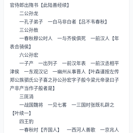
官侍郎出隋书【此陆善经续】
二公孙龙
一孔子弟子 一白马非白者【吕不韦春秋】
三公孙敖
一春秋穆公时人 一与齐侯俱死 一前汉人【年
表合骑侯】
六公孙宏
一子产 一出列子 一前汉年表 一前汉丞相平
津侯 一东观汉记 一幽州从事晋人【叶森谨按左传
郑公族驷氏公子喜之孙公孙宏字子般今梁元帝录曰子
产非产当作子般者是】
三厐涓
一战国魏将 一见七畧 一三国时张既礼辟之
【叶续一】
四王豹
一春秋时【齐国人】 一西河人善歌 一京兆人