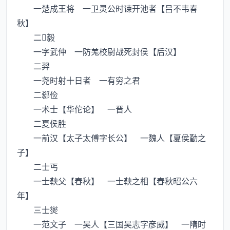
一楚成王将 一卫灵公时谏开池者【吕不韦春
秋】
二毅
一字武仲 一防羗校尉战死封侯【后汉】
二羿
一尧时射十日者 一有穷之君
二郄俭
一术士【华佗论】 一晋人
二夏侯胜
一前汉【太子太傅字长公】 一魏人【夏侯勤之
子】
二士丐
一士鞅父【春秋】 一士鞅之相【春秋昭公六
年】
三士爕
一范文子 一吴人【三国吴志字彦威】 一隋时