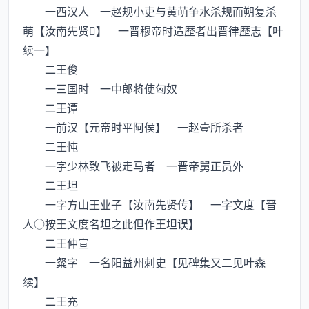
一西汉人 一赵规小吏与黄萌争水杀规而朔复杀
萌【汝南先贤】 一晋穆帝时造歴者出晋律歴志【叶
续一】
二王俊
一三国时 一中郎将使匈奴
二王谭
一前汉【元帝时平阿侯】 一赵壹所杀者
二王忳
一字少林致飞被走马者 一晋帝舅正员外
二王坦
一字方山王业子【汝南先贤传】 一字文度【晋
人○按王文度名坦之此但作王坦误】
二王仲宣
一粲字 一名阳益州刺史【见碑集又二见叶森
续】
二王充