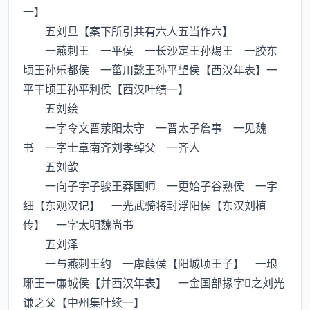
一】
五刘旦【案下所引共有六人五当作六】
一燕刺王 一平侯 一长沙定王孙焬王 一胶东
顷王孙乐都侯 一菑川懿王孙平望侯【西汉年表】一
平干顷王孙平利侯【西汉叶绩一】
五刘绘
一字令文晋荥阳太守 一晋太子詹事 一见魏
书 一字士章南齐刘孝绰父 一齐人
五刘歆
一向子字子骏王莽国师 一更始子谷熟侯 一字
细【东观汉记】 一光武骑将封浮阳侯【东汉刘植
传】 一字太明魏尚书
五刘泽
一与燕刺王约 一虖葭侯【阳城顷王子】 一琅
琊王一亷城侯【并西汉年表】 一金国部掾字之刘光
谦之父【中州集叶续一】