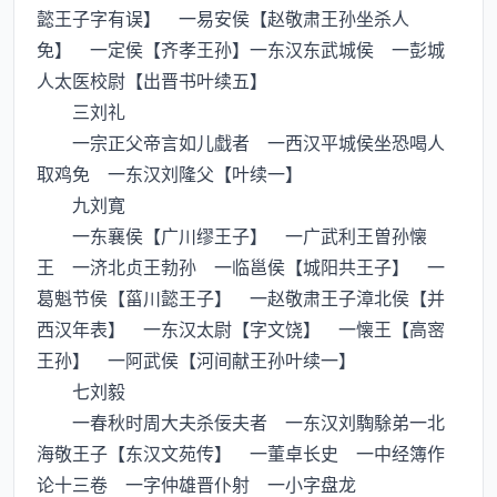
懿王子字有误】 一易安侯【赵敬肃王孙坐杀人
免】 一定侯【齐孝王孙】一东汉东武城侯 一彭城
人太医校尉【出晋书叶续五】
三刘礼
一宗正父帝言如儿戱者 一西汉平城侯坐恐喝人
取鸡免 一东汉刘隆父【叶续一】
九刘寛
一东襄侯【广川缪王子】 一广武利王曽孙懐
王 一济北贞王勃孙 一临邕侯【城阳共王子】 一
葛魁节侯【菑川懿王子】 一赵敬肃王子漳北侯【并
西汉年表】 一东汉太尉【字文饶】 一懐王【高宻
王孙】 一阿武侯【河间献王孙叶续一】
七刘毅
一春秋时周大夫杀佞夫者 一东汉刘騊駼弟一北
海敬王子【东汉文苑传】 一董卓长史 一中经簿作
论十三卷 一字仲雄晋仆射 一小字盘龙