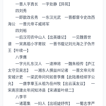
一晋人字真长 一字处静【异苑】
四刘秀
一即歆改名秀 一东汉光武 一晋都督令史改西
海公 一晋元帝威将军
四刘裕
一后汉司农中山人【出英雄记】 一见魏晋世
谱 一宋髙祖小字寄奴 一晋书载记刘元海之子伪齐
王【叶续一】
八李膺
一字元礼东汉人 一逹神将 一魏朱桓传【庐江
太守见吴志】 一湘东人撰益州记者 一晋文帝元年
安城计吏 一梁武帝问何如昔李膺【此陆善经续字公
允】 一唐李羣玉从祖为岳州牧【出云溪友议】 一
宋髙宗建炎年间知沛县【宋通鉴叶续二】
八李平
一诸葛集 一妇人【出班媫妤传】 一蜀志李严