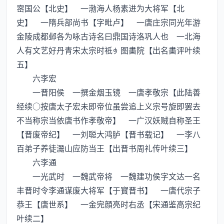
宻国公【北史】 一渤海人杨素进为大将军【北
史】 一隋兵部尚书【字毗卢】 一唐庄宗同光年游
金陵成都邺各为咏古诗名曰鼎国诗洛巩人也 一北海
人有文艺好丹青宋太宗时祗图畵院【出名畵评叶续
五】
六李宏
一晋阳侯 一撰金烟玉镜 一唐孝敬宗【此陆善
经续○按唐太子宏未即帝位虽尝追上义宗号旋即罢去
不当称宗当依唐书作孝敬帝】 一广汉妖贼自称圣王
【晋废帝纪】 一刘聪大鸿胪【晋书载记】 一李八
百弟子养徒灊山应防当王【出晋书周礼传叶续三】
六李通
一光武时 一魏武帝将 一魏建功侯字文达一名
丰晋时令李通谋废大将军【于寳晋书】 一唐代宗子
恭王【唐世系】 一金完顔亮时右丞【宋通鉴高宗纪
叶续二】