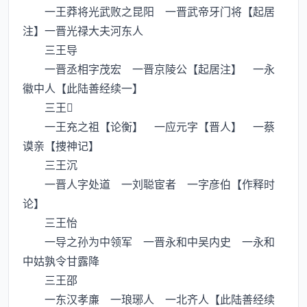
一王莽将光武败之昆阳 一晋武帝牙门将【起居
注】一晋光禄大夫河东人
三王导
一晋丞相字茂宏 一晋京陵公【起居注】 一永
徽中人【此陆善经续一】
三王
一王充之祖【论衡】 一应元字【晋人】 一蔡
谟亲【捜神记】
三王沉
一晋人字处道 一刘聪宦者 一字彦伯【作释时
论】
三王怡
一导之孙为中领军 一晋永和中吴内史 一永和
中姑孰令甘露降
三王邵
一东汉孝亷 一琅琊人 一北齐人【此陆善经续