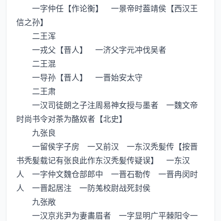
一字仲任【作论衡】 一景帝时葢靖侯【西汉王
信之孙】
二王浑
一戎父【晋人】 一济父字元冲伐吴者
二王混
一导孙【晋人】 一晋始安太守
二王肃
一汉司徒朗之子注周易神女授与墨者 一魏文帝
时尚书令对茶为酪奴者【北史】
九张良
一留侯字子房 一又前汉 一东汉秃髪传【按晋
书秃髪载记有张良此作东汉秃髪传疑误】 一东汉
人 一字仲文魏仓部郎中 一晋石勒传 一晋冉闵时
人 一晋起居注 一防羗校尉战死封侯
九张敞
一汉京兆尹为妻畵眉者 一字显明广平棘阳令一