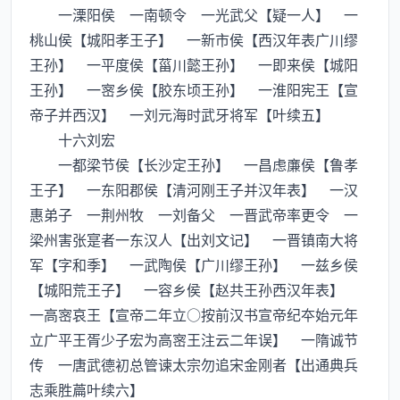
一溧阳侯 一南顿令 一光武父【疑一人】 一
桃山侯【城阳孝王子】 一新市侯【西汉年表广川缪
王孙】 一平度侯【菑川懿王孙】 一即来侯【城阳
王孙】 一宻乡侯【胶东顷王孙】 一淮阳宪王【宣
帝子并西汉】 一刘元海时武牙将军【叶续五】
十六刘宏
一都梁节侯【长沙定王孙】 一昌虑亷侯【鲁孝
王子】 一东阳郡侯【清河刚王子并汉年表】 一汉
惠弟子 一荆州牧 一刘备父 一晋武帝率更令 一
梁州害张寔者一东汉人【出刘文记】 一晋镇南大将
军【字和季】 一武陶侯【广川缪王孙】 一兹乡侯
【城阳荒王子】 一容乡侯【赵共王孙西汉年表】
一高宻哀王【宣帝二年立○按前汉书宣帝纪夲始元年
立广平王胥少子宏为高宻王注云二年误】 一隋诚节
传 一唐武德初总管谏太宗勿追宋金刚者【出通典兵
志乘胜萹叶续六】