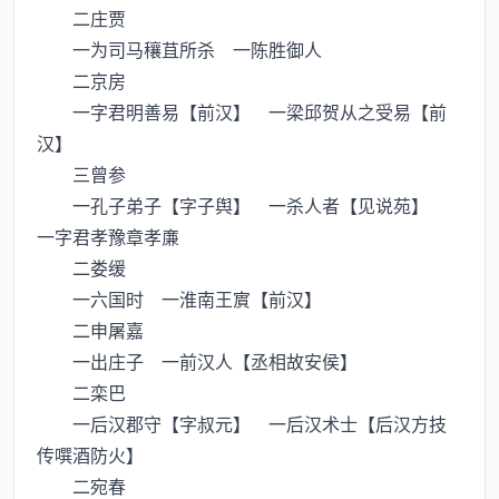
二庄贾
一为司马穰苴所杀 一陈胜御人
二京房
一字君明善易【前汉】 一梁邱贺从之受易【前
汉】
三曾参
一孔子弟子【字子舆】 一杀人者【见说苑】
一字君孝豫章孝亷
二娄缓
一六国时 一淮南王賔【前汉】
二申屠嘉
一出庄子 一前汉人【丞相故安侯】
二栾巴
一后汉郡守【字叔元】 一后汉术士【后汉方技
传噀酒防火】
二宛春