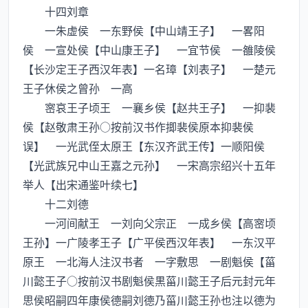
十四刘章
一朱虚侯 一东野侯【中山靖王子】 一畧阳
侯 一宣处侯【中山康王子】 一宜节侯 一雒陵侯
【长沙定王子西汉年表】一名璋【刘表子】 一楚元
王子休侯之曾孙 一高
宻哀王子顷王 一襄乡侯【赵共王子】 一抑裴
侯【赵敬肃王孙○按前汉书作揤裴侯原本抑裴侯
误】 一光武侄太原王【东汉齐武王传】一顺阳侯
【光武族兄中山王嘉之元孙】 一宋高宗绍兴十五年
举人【出宋通鉴叶续七】
十二刘德
一河间献王 一刘向父宗正 一成乡侯【高宻顷
王孙】一广陵孝王子【广平侯西汉年表】 一东汉平
原王 一北海人注汉书者 一字敷思 一剧魁侯【菑
川懿王子○按前汉书剧魁侯黒菑川懿王子后元封元年
思侯昭嗣四年康侯德嗣刘德乃菑川懿王孙也注以德为