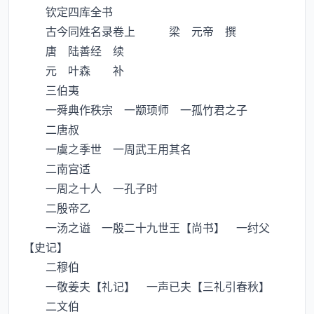
钦定四库全书
古今同姓名录卷上 梁 元帝 撰
唐 陆善经 续
元 叶森 补
三伯夷
一舜典作秩宗 一颛顼师 一孤竹君之子
二唐叔
一虞之季世 一周武王用其名
二南宫适
一周之十人 一孔子时
二殷帝乙
一汤之谥 一殷二十九世王【尚书】 一纣父
【史记】
二穆伯
一敬姜夫【礼记】 一声已夫【三礼引春秋】
二文伯