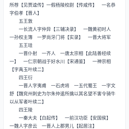
所荐【见贾逵传】一假杨陵校尉【传咸传】 一名恭
字伯孝【晋人】
五王敦
一长流人字仲异【三辅决录】 一魏黄初时人
一孙权主簿 一罗尚牙门将【实录】 一晋大将军
五王珪
一晋仆射 一齐人 一唐太宗相【此陆善经续
一】 一仁宗朝战于好水川【宋通鉴】 一神宗相
【字禹玉叶续二】
四王衍
一晋人字夷甫 一石虎将 一五代蜀王 一字文
舒【魏兖州刺史为尔朱仲逺所擒以其名望不害令骑牛
以从军者叶续二】
四王陵
一秦大夫【白起传】 一前汉功臣【安国侯】
一魏人字彦云 一晋人上郡男儿【起居注】