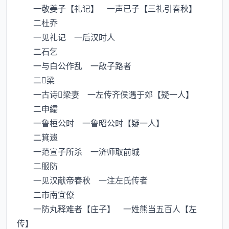
一敬姜子【礼记】 一声已子【三礼引春秋】
二杜乔
一见礼记 一后汉时人
二石乞
一与白公作乱 一敌子路者
二梁
一古诗梁妻 一左传齐侯遇于郊【疑一人】
二申繻
一鲁桓公时 一鲁昭公时【疑一人】
二箕遗
一范宣子所杀 一济师取前城
二服防
一见汉献帝春秋 一注左氏传者
二市南宜僚
一防丸释难者【庄子】 一姓熊当五百人【左
传】