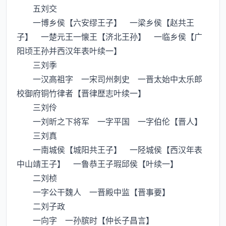
五刘交
一博乡侯【六安缪王子】 一梁乡侯【赵共王
子】 一楚元王一懐王【济北王孙】 一临乡侯【广
阳顷王孙并西汉年表叶续一】
三刘季
一汉高祖字 一宋司州刺史 一晋太始中太乐郎
校御府铜竹律者【晋律歴志叶续一】
三刘伶
一刘昕之下将军 一字平国 一字伯伦【晋人】
三刘真
一南城侯【城阳共王子】 一陉城侯【西汉年表
中山靖王子】 一鲁恭王子瑕邱侯【叶续一】
二刘桢
一字公干魏人 一晋殿中监【晋事要】
二刘子政
一向字 一孙膑时【仲长子昌言】