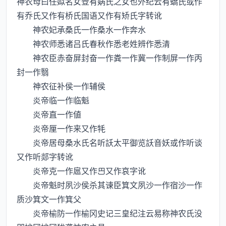
神农母曰任姒名女登有娲氏之女也外纪云有蟜氏或作
有乔氏又作有桥氏国语又作有矫氏字转讹
神农妃承桑氏一作桑水一作奔水
神农师悉诸吕氏春秋作悉老姓辨作悉清
神农臣赤奋屏封奋一作粪一作冀一作制屏一作丙
封一作翳
神农征补侯一作辅侯
炎帝临一作临魁
炎帝直一作値
炎帝厘一作来又作牦
炎帝居母桑水氏名听訞太平御览訞音妖或作听谈
又作听郯字转讹
炎帝克一作扈又作又作哀字讹
炎帝魁时夙沙侯杀其谏臣箕文夙沙一作宿沙一作
质沙箕文一作箕父
炎帝榆防一作榆冈史记三皇纪注云易称神农氏没