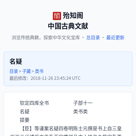
殆知阁
中国古典文献
浏览
传统典籍，
探索
中华文化宝库
·
总目录
·
最近更新
名疑
目录
>
子藏
>
类书
最后修改：
2018-11-26 23:45:24 UTC
钦定四库全书 子部十一
名疑 类书类
提要
【臣】等谨案名疑四卷明陈士元撰是书上自三皇