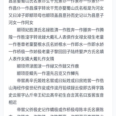
昌意娶蜀山氏名景生干荒景一作景朴一作景仆一
作昌仆一作昌濮字转讹干荒亦娶蜀山氏名枢是为河女
又曰淖子即颛顼母也颛顼盖昌意孙而史记以为昌意子
河女一作阿女
颛顼妃胜濆氏名娽胜濆一作胜奔一作滕奔一作腾
隍一作胜湟字转讹娽大戴礼人表俱作女禄女禄生老童
一作巻章老童娶根水氏名娇根水一作郎水一作即水娇
一作桥极一作娇极老童子黎回回子陆终娶方氏名嬇
人表作女嬇大戴礼作女隤
颛顼师渌图渌一作緑又作録又作鹿
颛顼臣鳣先一作澶先吕览又作鱓先
帝喾髙辛氏姬姓名喾或曰妘姓或曰房姓喾一作俈
山海经作俊世纪作夋或作逡丹铅续録云俊即古舜字路
史云喾字亾斤帝王纪云髙辛初生自言其名曰岌喾岌音
相近
帝喾父侨极史记作蟜极或作桥极母陈丰氏名褒陈