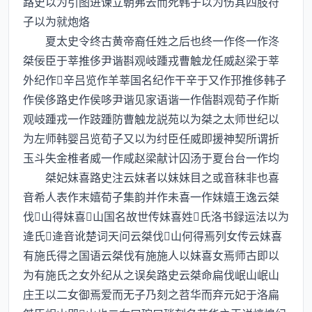
路史以为引图进谏立朝弗去而死韩子以为伤其四肢符
子以为就炮烙
夏太史令终古黄帝裔任姓之后也终一作佟一作泈
桀佞臣于莘推侈尹谐斟观岐踵戎曹触龙任威赵梁于莘
外纪作辛吕览作羊莘国名纪作干辛于又作邘推侈韩子
作侯侈路史作侯哆尹谐见家语谐一作偕斟观荀子作斯
观岐踵戎一作跂踵防曹触龙説苑以为桀之太师世纪以
为左师韩婴吕览荀子又以为纣臣任威即援神契所谓折
玉斗失金椎者威一作咸赵梁献计囚汤于夏台台一作均
桀妃妺喜路史注云妺者以妺妺目之或音秣非也喜
音希人表作末嬉荀子集韵并作未喜一作妺嬉王逸云桀
伐山得妺喜山国名故世传妺喜姓氏洛书録运法以为
逄氏逄音讹楚词天问云桀伐山何得焉列女传云妺喜
有施氏得之国语云桀伐有施施人以妺喜女焉师古即以
为有施氏之女外纪从之误矣路史云桀命扁伐岷山岷山
庄王以二女御焉爱而无子乃刻之苕华而弃元妃于洛扁