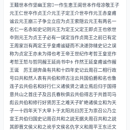
王囏世本作坚幽王宫一作生恵王阆世本作母凉敬王子
元王仁世夲作贞王介元王子定王介世夲作元王赤皇甫
谧云元王崩三子争立立应为贞王索隠云元王有两名一
名仁一名赤如史记则元王为定王父定王即贞王也依世
夲则元王为贞王子必有一误定当作贞简王之前已有定
王周家岂有两定王乎皇甫谧疑而不决遂弥缝史记之误
称为贞定王亦未为得也考王帝王世纪作考哲王皇览作
考悊王悊与哲同赧王延尚书中作然王延皇甫谧作赧
王诞 厉王胡奔彘有共和十四年史记云周召二相行政
号曰共和然人表有共伯和师古注云共国伯爵和名也鲁
连子云共伯名和好行仁义诸侯贤之请立焉后归于国得
意共山之首庄子及吕氏春秋俱云共伯得志于共首司马
彪云共伯和修行好贤厉王之难天子旷絶诸侯立和为天
子一十四年天下大旱卜于太阳兆曰厉王为祟召公乃立
宣王共伯归国史记周召共和之説无据夫周召共和之説
其即晋文侯义和之讹乎文侯名仇字义和周平王东迁文