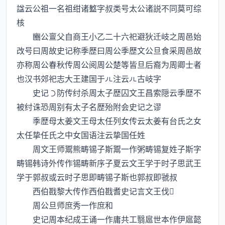
諡云公祖一名祖绀诸盭字叔类号太公诸説不同莫可综
核
豳公亶父自商王小乙二十六祀避狄迁岐之周邑始
改号曰周故史记称季歴曰周公季歴文公旦食采周邑故
亦称周公春秋传周公阅周公楚等皆旦后裔为周卿士者
也汉书郊祀志大王建国于注云古岐字
史记防传纣杀周太子歴囚文王昌索隠云季歴不
被纣诛恐周别有太子名歴殆附会史记之谬
季歴母太姜文王母太任列女传云太姜有台氏之女
太任挚任氏之中女国语注云挚国任姓
周文王师鬻熊畴锡子斯鬻一作粥畴锡复姓子斯字
畴锡韩诗外传作锡畴新序子夏云文王学于时子思武王
学于郭叔或云时子思即畴锡子斯也郭叔即虢叔
西伯戡黎大传作西伯戡耆史记言文王伐
周公旦师庶秀一作庶和
史记周本纪成王诵一作庸共工翳扈世本作伊扈懿