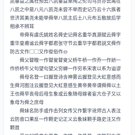
凯垂益之属杜预云八凯垂益臯陶之伦司马贞亦云禹在
八凯之中是八元八凯尧未尝不举而史记乃云十六族者
世济其美尧未能举舜举八凯主后土八元布五敎故后学
相承不辨耳
帝舜有虞氏姚姓名舜史记舜名重华真源赋云舜字
重华皇甫谧云舜字都君张守节云重华字都君説文舜作
防古文作□□又作俊俗作
舜父瞽瞍一作瞽叟瞽叟父桥牛桥一作乔一作娇一
作侨桥牛父句望句望父穷蝉一作穷系宋衷以系为谥谬
舜母名登一曰握登诗含神雾云握登见大虹意感而
生舜河图注云握登见大虹意感生黄帝黄帝谓舜舜以土
王也舜早丧母后母生象或云象随母嫁者妄亢仓子又以
象母为舜之庶母
舜妹名防手或作击列女传又作繋字讹师古人表注
云防音口果反一作颗史记正义云象妹颗手路史注又作
颗首