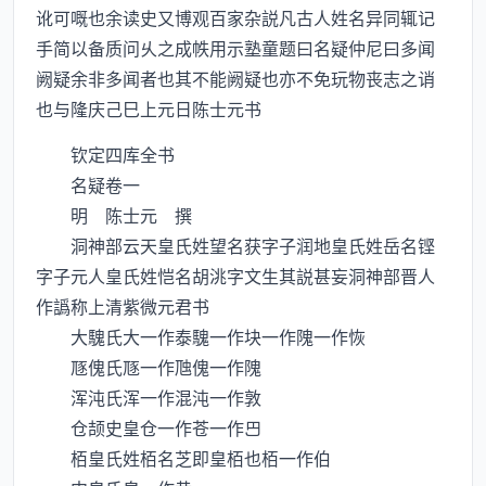
讹可嘅也余读史又博观百家杂説凡古人姓名异同辄记
手简以备质问乆之成帙用示塾童题曰名疑仲尼曰多闻
阙疑余非多闻者也其不能阙疑也亦不免玩物丧志之诮
也与隆庆己巳上元日陈士元书
钦定四库全书
名疑卷一
明 陈士元 撰
洞神部云天皇氏姓望名获字子润地皇氏姓岳名铿
字子元人皇氏姓恺名胡洮字文生其説甚妄洞神部晋人
作譌称上清紫微元君书
大騩氏大一作泰騩一作块一作隗一作恢
豗傀氏豗一作虺傀一作隗
浑沌氏浑一作混沌一作敦
仓颉史皇仓一作苍一作
栢皇氏姓栢名芝即皇栢也栢一作伯