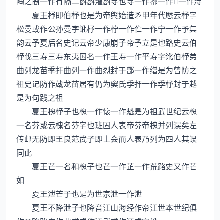
陶之裔一作有隔二斟斟灌斟寻也寻一作鄩一作一作浔
夏王杼即伯杼也是为帝舆始造矛甲年代厯云杼字
松曼或作公孙曼字讹杼一作柠一作伫一作宁一作予集
韵云予夏后名史记云帝少康崩子帝予立是也路史云伯
杼伐三寿三寿东夷国名一作王寿一作平寿字讹伯杼弟
曲列龙苗季扞曲列一作曲烈封于鄫一作缯是为曾防之
祖史记防作蒧龙苗居有仍为窦氏季扞一作季杼封于越
是为句践之祖
夏王槐杼子也槐一作懐一作魁是为祖武世纪云槐
一名芬或云槐名芬字也班固人表帝芬帝槐并列误矣左
传邮无防即王良范武子即士会而人表乃列为四人其误
同此
夏王芒一名和槐子也芒一作芷一作荒路史又作芒
如
夏王泄芒子也是为世宗泄一作泄
夏王不降泄子也降音江山海经作帝江世本世纪俱