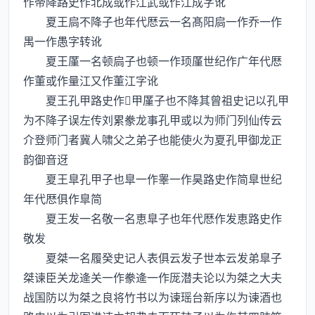
作帝降路史作北成或作江武或作江成字讹
夏王扃不降子也年代厯云一名髙阳扃一作乔一作
禺一作愚字转讹
夏王厪一名顿扃子也顿一作顼厪世纪作广年代厯
作董或作量江又作董江字讹
夏王孔甲路史作甲厪子也不降其曾祖史记以孔甲
为不降子误左传刘累豢龙事孔甲或以为师门列仙传云
介登师门者冀人啸父之弟子也能使火为夏孔甲御龙正
韵御音迓
夏王臯孔甲子也臯一作睾一作昊路史作简臯世纪
年代厯俱作臯简
夏王发一名敬一名恵臯子也年代厯作发恵路史作
敬发
夏桀一名履癸史记人表俱云发子世本云发弟臯子
桀谏臣关龙逄关一作豢逄一作厐潜夫论以为桀之大夫
战国防以为桀之良将竹书以为谏瑶台新序以为谏酒也