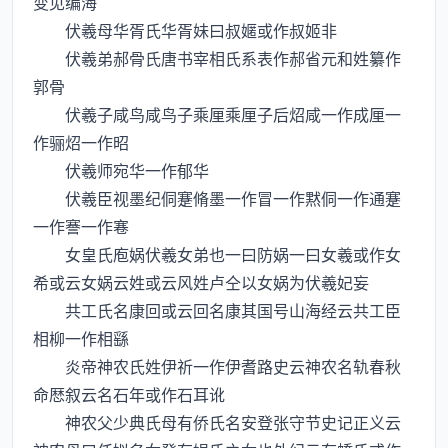
变见编海
伏羲母华胥氏华胥妹曰叔嫟或作叔姬非
伏羲弟郝骨氏唐书宰相氏系表作郝省元和姓纂作
郭骨
伏羲子咸鸟咸鸟子乘厘乘厘子后炤咸一作成厘一
作骊炤一作昭
伏羲师宛华一作郁华
伏羲臣视墨纪侗蹇脩墨一作冒一作黙侗一作通蹇
一作謇一作寋
女皇氏庖娲伏羲女弟也一曰防娲一曰女羲或作女
希或云女娲云姓或云风姓卢仝以女娲为伏羲妃妄
共工氏名康回或云回名康其国号山海经云共工臣
相柳一作相繇
炎帝神农氏姓伊祈一作伊耆路史云神农名轨春秋
命厯叙云名石年或作石耳讹
神农父少典氏母有侨氏名安登张守节史记正义云