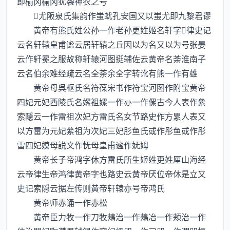
即榆冈榆冈犹袭神农之号
尤阪泉氏集韵作蚩蚘孔安国又以蚩尤即九黎君谬
黄帝有熊氏姓公孙一作老孙更姓姬名轩字律史记
云名轩辕皇甫谧云居轩辕之丘因以为名又以为号张晏
云作轩冕之服故称轩辕河图挺辅佐云黄帝名荼淮南子
云名伯余难经疏云名全荼余全字转讹有熊一作有雄
黄帝母呉枢氏名符葆宋书作符宝河图作附宝黄帝
四妃元妃西陵氏名嫘祖嫘一作一作傫古今人表作絫
索隠云一作雷祖次妃方雷氏名女节路史作方累人表又
以方雷为元妃絫祖为次妃三妃肜鱼氏或作彤鱼或作彤
雷四妃嫫母説文作怃母皇甫谧作妩姆
黄帝长子帝鸿字休方雷氏所生姬姓更姓厘山海经
云帝律生帝鸿律黄帝字也路史云黄帝厌位帝休是立又
史记索隠云据左传则黄帝轩辕亦号帝鸿氏
黄帝师赤诵一作赤松
黄帝臣力牧一作刀牧鵊治一作鵊冶一作颊治一作