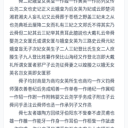
舜二妃娥皇女英皇一作媓一作黄英一作防列女传
云尧二女也史记正义云娥皇为后女英为妃或云即楚词
湘君湘夫人妄礼记又云舜葬于苍梧之野盖三妃未之从
也尧典祗云厘降二女而礼有三妃之文郑氏不得其实乃
云舜但二妃其云三妃举其贵耳此臆説也大戴礼云帝舜
娶尧之女匽氏或谓女匽与娥皇女英为三路史云舜元妃
娥皇盲无子次妃女英生子二人三妃登比氏生女二人庶
媵生子九人登比姓纂作癸比山海经又作登北岂即大戴
礼所谓女匽者邪尸子云尧征舜妻之以媓媵之以娥无女
英名岂女英即女匽邪
舜子均封商是为商均女英所生也商均一作义钧舜
师蒲衣善巻纪后务成昭善一作单卷一作绻纪一作冀昭
一作轺一作跗一作附韩婴又云尧学乎务成子附庄子云
舜问乎丞注云舜师也丞一作承列子又作烝
舜七友者雄陶方回续牙伯阳东不訾秦不虚灵甫也
雄一作雒一作能牙一作身一作耳伯一作栢訾一作訿虚