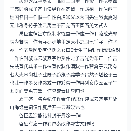
禹师大成挚墨如子髙西王国挚一作贽一作执墨如
子髙即栢成子髙山海经作柏髙墨一作黙栢一作伯西王
姓国名国一作慖一作悝白虎通义以为国先生恐虞夏时
无此称号荀子注云禹生于西羌西王国西羌之贤人
禹臣童律狂章能制水恠童一作僮一作范成光郭
哀为御哀一作裒竖步地里定大小之国七千竖一作坚
一作亥后防娶有仍氏之女曰妻生子伯封作衍厯伯封
一作伯封叔或云叔其字也奚仲之子吉光为车正一作吉
先扶登氏典乐一作徕登仪狄作酒狄一作翟鬻子云禹有
七大夫臯陶杜子业既子黥施子黯季子寗然子堪轻子玉
也业一作墨又作黙黥一作黔寗一作冉列女传云睾子生
五岁而赞禹言睾一作臯或云即臯陶也
夏王啓一名会纪年作余年代厯作建或云啓字开故
山海经楚词俱作夏后开一云避汉讳也
啓臣孟凃能礼神封于丹凃一作
啓征有扈一作有户秦改作鄠古文作屺