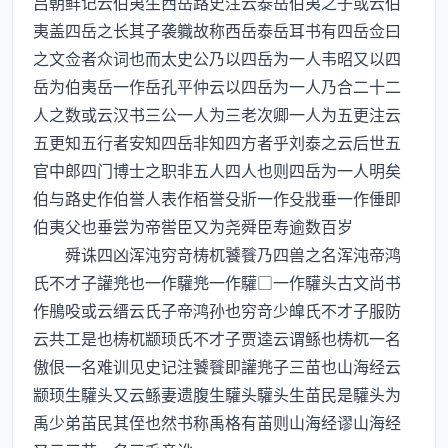
吕朝鲜记云伯夷生西岳路史注云泰岳伯夷之子或云伯
夷盖四岳之长其子袭軄故称西岳泰岳耳书有四岳佥曰
之文佥者众词也而太史公乃以四岳为一人韦昭又以四
岳为伯夷岳一作岳孔平仲云以四岳为一人乃合二十二
人之数或云汉书三公一人为三老次卿一人为五更注云
五更知五行者安知四岳非知四方者乎刘泰之云后世五
官中郎四门博士之职非五人四人也则四岳为一人明矣
伯与路史作伯誉人表作栢誉殳斨一作殳戕垂一作倕即
伯夷父也垂尝为帝喾臣又为尧舜臣寿逾数百岁
舜诛四凶浑沌穷竒梼杌饕餮乃四兽之名浑沌帝鸿
氏不才子讙兠也一作驩兠一作驩□一作驩头古文尚书
作鴅吺或云缙云氏子帝鸿孙也穷竒少皥氏不才子服防
云共工是也梼杌颛顼氏不才子贾逵云谓鲧也梼杌一名
傲佷一名难训见史记注饕餮即讙兠子三苗也山海经云
颛顼生驩头又云鲧妻遗腹生驩头驩头生苗民是驩头为
禹少弟苖民其侄也然书称禹格有苖则山海经谬山海经