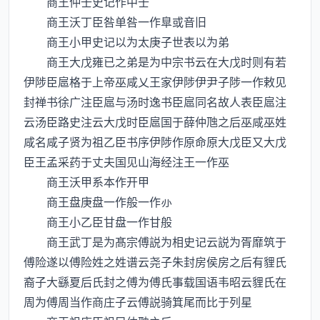
商王仲壬史记作中壬
商王沃丁臣咎单咎一作臯或音旧
商王小甲史记以为太庚子世表以为弟
商王大戊雍已之弟是为中宗书云在大戊时则有若
伊陟臣扈格于上帝巫咸乂王家伊陟伊尹子陟一作敕见
封禅书徐广注臣扈与汤时逸书臣扈同名故人表臣扈注
云汤臣路史注云大戊时臣扈国于薛仲虺之后巫咸巫姓
咸名咸子贤为祖乙臣书序伊陟作原命原大戊臣又大戊
臣王孟采药于丈夫国见山海经注王一作巫
商王沃甲系本作开甲
商王盘庚盘一作般一作
商王小乙臣甘盘一作甘般
商王武丁是为髙宗傅説为相史记云説为胥靡筑于
傅险遂以傅险姓之姓谱云尧子朱封房侯房之后有貍氏
裔子大繇夏后氏封之傅为傅氏事载国语韦昭云貍氏在
周为傅周当作商庄子云傅説骑箕尾而比于列星