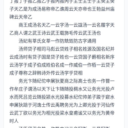
丁报丁子报乙报乙子报丙报丙子主壬主壬子主癸主癸
子天乙是为成汤易称帝乙谯周云天亦帝也王勃益州庙
碑云天帝乙
商王成汤名天乙一云字汤一云諡汤一云名履字天
乙商人谓之武王诗云武王载斾毛传云武王汤也
汤妃有莘氏女莘一作防兟甡防古字通用
汤师贷子相司马彪云贷姓子相名姓源及国名纪并
云成汤时有贷子国是贷子姓也一云贷国子爵相名新序
云汤学于成子伯成姓伯名成一作威伯一作栢一云贷子
成子尊称之辞韩诗外传云汤学乎贷相
务光卞随纪佗申屠狄夏商之际髙士也务一作瞀一
作牟庄子谓汤以天下让卞随随投椆水又让务光光投卢
水而死吕览云随投颍水光投募水纪佗帅弟子踆于窽水
申屠狄踣于河逸士传云禹聘务光为上卿光投于河仙传
云武丁欲以务光为相光投梁水皇甫谧又以务光为黄帝
时人