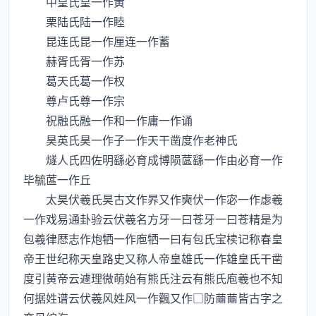
中皇氏皇一作黄
栗陆氏陆一作睦
昆连氏昆一作厘连一作蓄
赫胥氏胥一作苏
葛天氏葛一作权
尊卢氏尊一作宗
祝融氏融一作和一作庸一作诵
昊英氏昊一作子一作天干凿度作老神氏
燧人氏四佐明繇必育成博陨蓲繇一作由必育一作
毕毓蓲一作丘
太昊伏羲氏昊古文作昦又作奭伏一作宓一作虙羲
一作戏易通卦验云伏羲名方牙一曰苍牙一曰苍精是为
包羲律厯志作炮牺一作庖牺一曰有包氏宝椟记称春皇
帝王世纪称天皇路史又称人帝皇雄氏一作雄皇氏干凿
度引黄帝云遽理微萌始有熊氏注云有熊氏庖羲也不知
何据姓谱云伏羲风姓风一作飌又作□防皆古字之