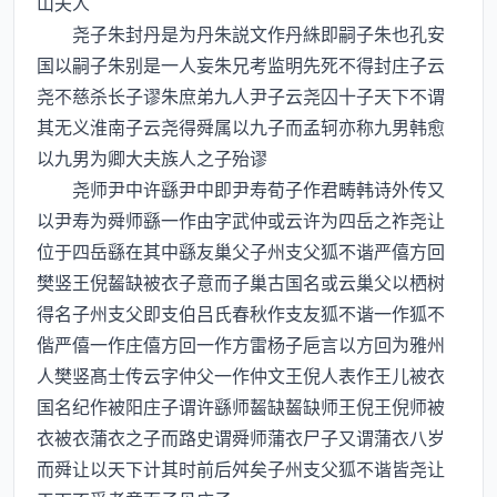
山夫人
尧子朱封丹是为丹朱説文作丹絑即嗣子朱也孔安
国以嗣子朱别是一人妄朱兄考监明先死不得封庄子云
尧不慈杀长子谬朱庶弟九人尹子云尧囚十子天下不谓
其无义淮南子云尧得舜属以九子而孟轲亦称九男韩愈
以九男为卿大夫族人之子殆谬
尧师尹中许繇尹中即尹寿荀子作君畴韩诗外传又
以尹寿为舜师繇一作由字武仲或云许为四岳之祚尧让
位于四岳繇在其中繇友巢父子州支父狐不谐严僖方回
樊竖王倪齧缺被衣子意而子巢古国名或云巢父以栖树
得名子州支父即支伯吕氏春秋作支友狐不谐一作狐不
偕严僖一作庄僖方回一作方雷杨子巵言以方回为雅州
人樊竖髙士传云字仲父一作仲文王倪人表作王儿被衣
国名纪作被阳庄子谓许繇师齧缺齧缺师王倪王倪师被
衣被衣蒲衣之子而路史谓舜师蒲衣尸子又谓蒲衣八岁
而舜让以天下计其时前后舛矣子州支父狐不谐皆尧让