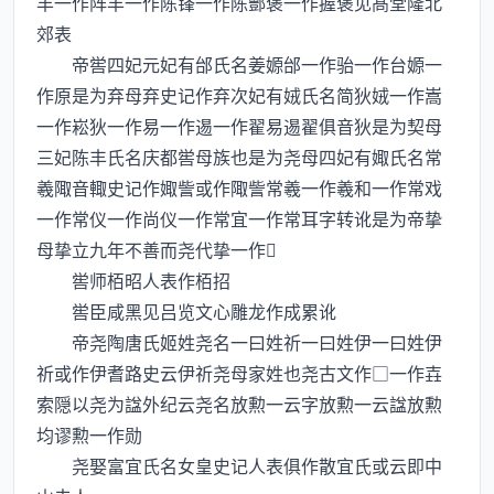
丰一作阵丰一作陈锋一作陈酆褒一作握褒见髙堂隆北
郊表
帝喾四妃元妃有邰氏名姜嫄邰一作骀一作台嫄一
作原是为弃母弃史记作弃次妃有娀氏名简狄娀一作嵩
一作崧狄一作易一作逷一作翟易逷翟俱音狄是为契母
三妃陈丰氏名庆都喾母族也是为尧母四妃有娵氏名常
羲陬音輙史记作娵訾或作陬訾常羲一作羲和一作常戏
一作常仪一作尚仪一作常宜一作常耳字转讹是为帝挚
母挚立九年不善而尧代挚一作
喾师栢昭人表作栢招
喾臣咸黑见吕览文心雕龙作成累讹
帝尧陶唐氏姬姓尧名一曰姓祈一曰姓伊一曰姓伊
祈或作伊耆路史云伊祈尧母家姓也尧古文作□一作壵
索隠以尧为諡外纪云尧名放勲一云字放勲一云諡放勲
均谬勲一作勋
尧娶富宜氏名女皇史记人表俱作散宜氏或云即中