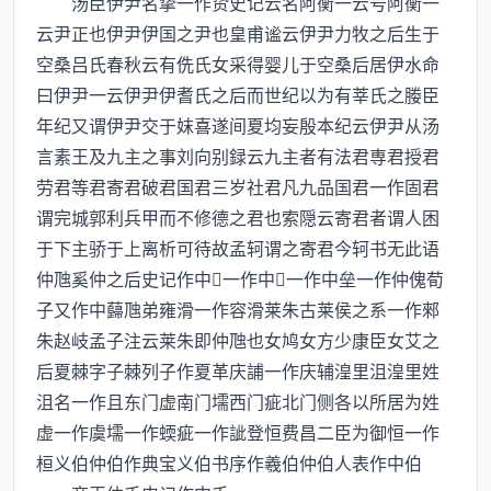
汤臣伊尹名挚一作贽史记云名阿衡一云号阿衡一
云尹正也伊尹伊国之尹也皇甫谧云伊尹力牧之后生于
空桑吕氏春秋云有侁氏女采得婴儿于空桑后居伊水命
曰伊尹一云伊尹伊耆氏之后而世纪以为有莘氏之媵臣
年纪又谓伊尹交于妺喜遂间夏均妄殷本纪云伊尹从汤
言素王及九主之事刘向别録云九主者有法君専君授君
劳君等君寄君破君国君三岁社君凡九品国君一作固君
谓完城郭利兵甲而不修德之君也索隠云寄君者谓人困
于下主骄于上离析可待故孟轲谓之寄君今轲书无此语
仲虺奚仲之后史记作中一作中一作中垒一作仲傀荀
子又作中蘬虺弟雍滑一作容滑莱朱古莱侯之系一作郲
朱赵岐孟子注云莱朱即仲虺也女鸠女方少康臣女艾之
后夏棘字子棘列子作夏革庆誧一作庆辅湟里沮湟里姓
沮名一作且东门虚南门壖西门疵北门侧各以所居为姓
虚一作虞壖一作蝡疵一作訿登恒费昌二臣为御恒一作
桓义伯仲伯作典宝义伯书序作羲伯仲伯人表作中伯