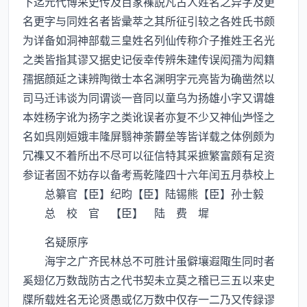
下迄元代博采史传及百家襍説凡古人姓名之异字及更
名更字与同姓名者皆彚萃之其所征引较之各姓氏书颇
为详备如洞神部载三皇姓名列仙传称介子推姓王名光
之类皆指其谬又据史记佞幸传辨朱建传误闳孺为闳籍
孺据顔延之诔辨陶徴士本名渊明字元亮皆为确凿然以
司马迁讳谈为同谓谈一音同以童乌为扬雄小字又谓雄
本姓杨字讹为扬字之类讹误者亦复不少又神仙怪之
名如呉刚姮娥丰隆屏翳神荼欝垒等皆详载之体例颇为
冗襍又不着所出不尽可以征信特其采摭繁富颇有足资
参证者固不妨存以备考焉乾隆四十六年闰五月恭校上
总纂官【臣】纪昀【臣】陆锡熊【臣】孙士毅
总 校 官 【臣】 陆 费 墀
名疑原序
海宇之广齐民林总不可胜计虽僻壤遐陬生同时者
奚翅亿万数哉防古之代书契未立莫之稽已三五以来史
牒所载姓名无论贤愚或亿万数中仅存一二乃又传録谬