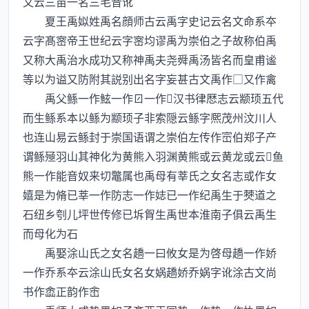
又云三苗一名三毛音讹
夏王禹姒姓禹名顔师古云禹字史记云名文命系夲
云字髙宻帝王世纪云字宻均谬禹为崇伯之子故称伯禹
又称大禹治水成功又称神禹夫尧舜禹汤皆名而皇甫谧
等以为谥又防附其説别出名字妄甚古文禹作□又作禽
禹父鲧一作鮌一作一作汉书律厯志云颛顼五代
而生鲧系本以鲧为颛顼子非索隠云鲧字熈茂州汶川人
也连山易云鲧封于崇国语谓之崇伯左传作崈伯郑子产
谓鲧殛羽山其神化为黄熊入羽渊黄熊或云黄龙或云鱼
熊一作能音奴来切鼈属也禹母有莘氏之女名志或作女
嬉是为脩已莘一作防志一作娡已一作纪禹生于僰道之
石纽乡刳儿坪世传修已坼胷生禹世本淮南子俱云禹生
而母化为石
禹娶涂山氏之女名趫一曰攸女是为啓母趫一作娇
一作乔系夲云涂山氏女名女娲趫娇乔娲字讹涂古文尚
书作嵞正韵作峹