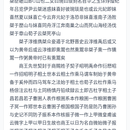
桀臣岷山即山也二女曰琬曰琰刻名苕华之玉详焞煌纪
年吕览伊尹云桀迷惑妺喜好彼琬琰是也或云元妃即妺
喜然夏以妺喜亡今云弃元妃于洛恐非妺喜淮南子汤败
桀于歴山与妺喜同舟浮江奔南巢之山而死山海经汤伐
桀于章山荀子云桀死亭山
桀子淳维擕桀众妾遁于北野晋史云淳维禹后或又
以为黄帝后或云淳维即熏鬻也然熏鬻非桀子熏一作獯
鬻一作粥黄帝时已有熏鬻矣
商王先世契封于商赐姓子契子昭明禹命作衍厯昭
一作招昭明子相土世本云相土作乘马谓车制始于黄帝
备于奚仲而四马驾车之法始于相土也荀子云杜作乘马
杨倞注云杜与土同杨慎丹铅续録云土即古杜字相土子
昌若昌若子曹圉人表作根圉系本作粮圉一作粮圉曹圉
子冥一作鄍世本云曹圉子根国根国子防是防乃曹圉孙
与史记不同防子振系本作核振子微一作上甲微皇甫谧
云微字上甲以甲日生故也商王以日为名自微始微子报