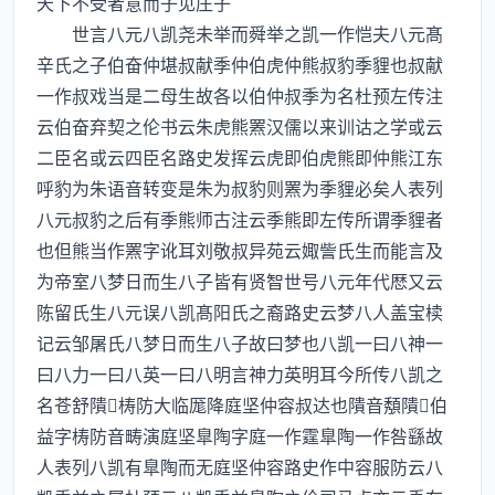
天下不受者意而子见庄子
世言八元八凯尧未举而舜举之凯一作恺夫八元髙
辛氏之子伯奋仲堪叔献季仲伯虎仲熊叔豹季貍也叔献
一作叔戏当是二母生故各以伯仲叔季为名杜预左传注
云伯奋弃契之伦书云朱虎熊罴汉儒以来训诂之学或云
二臣名或云四臣名路史发挥云虎即伯虎熊即仲熊江东
呼豹为朱语音转变是朱为叔豹则罴为季貍必矣人表列
八元叔豹之后有季熊师古注云季熊即左传所谓季貍者
也但熊当作罴字讹耳刘敬叔异苑云娵訾氏生而能言及
为帝室八梦日而生八子皆有贤智世号八元年代厯又云
陈留氏生八元误八凯髙阳氏之裔路史云梦八人盖宝椟
记云邹屠氏八梦日而生八子故曰梦也八凯一曰八神一
曰八力一曰八英一曰八明言神力英明耳今所传八凯之
名苍舒隤梼防大临厖降庭坚仲容叔达也隤音頺隤伯
益字梼防音畴演庭坚臯陶字庭一作霆臯陶一作咎繇故
人表列八凯有臯陶而无庭坚仲容路史作中容服防云八