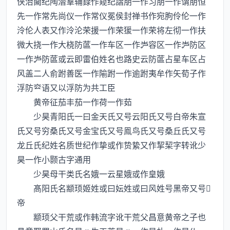
侠治闚纪陶濳羣辅録作窥纪謵朋一作习朋一作谓朋恒
先一作常先尚仪一作常仪冕侯封禅书作宛朐伶伦一作
泠伦人表又作泠沦荣援一作荣猨一作荣将左彻一作扶
微大挠一作大桡防蓲一作车区一作容区一作防区
一作防蓲或云即雷伯姓名也路史云防蓲占星车区占
风盖二人俞跗善医一作隃跗一作逾跗夷牟作矢荀子作
浮防语又以浮防为共工臣
黄帝征茄丰茄一作荷一作茹
少昊青阳氏一曰金天氏又号云阳氏又号白帝朱宣
氏又号穷桑氏又号金宝氏又号鳯鸟氏又号桑丘氏又号
龙丘氏纪姓名质世纪作挚或作贽絷又作挈栔字转讹少
昊一作小颢古字通用
少昊母干类氏名娥一云星娥或作皇娥
髙阳氏名颛顼姬姓或曰妘姓或曰风姓号黑帝又号
帝
颛顼父干荒或作韩流字讹干荒父昌意黄帝之子也