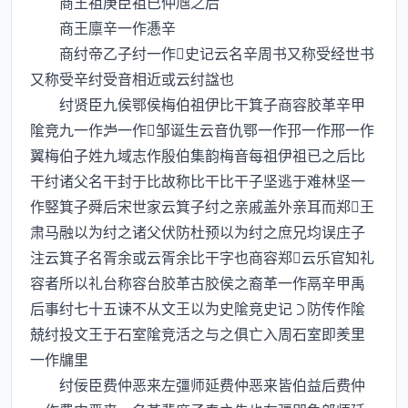
商王祖庚臣祖巳仲虺之后
商王廪辛一作慿辛
商纣帝乙子纣一作史记云名辛周书又称受经世书
又称受辛纣受音相近或云纣諡也
纣贤臣九侯鄂侯梅伯祖伊比干箕子商容胶革辛甲
隂竞九一作一作邹诞生云音仇鄂一作邘一作邢一作
翼梅伯子姓九域志作殷伯集韵梅音每祖伊祖已之后比
干纣诸父名干封于比故称比干比干子坚逃于难林坚一
作竪箕子舜后宋世家云箕子纣之亲戚盖外亲耳而郑王
肃马融以为纣之诸父伏防杜预以为纣之庶兄均误庄子
注云箕子名胥余或云胥余比干字也商容郑云乐官知礼
容者所以礼台称容台胶革古胶侯之裔革一作鬲辛甲禹
后事纣七十五谏不从文王以为史隂竞史记防传作隂
兢纣投文王于石室隂竞活之与之俱亡入周石室即羑里
一作牖里
纣佞臣费仲恶来左彊师延费仲恶来皆伯益后费仲