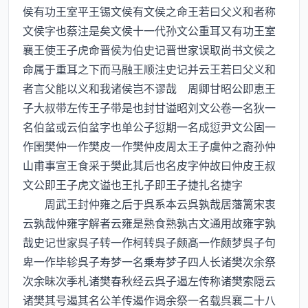
侯有功王室平王锡文侯有文侯之命王若曰父义和者称
文侯字也蔡注是矣文侯十一代孙文公重耳又有功王室
襄王使王子虎命晋侯为伯史记晋世家误取尚书文侯之
命属于重耳之下而马融王顺注史记并云王若曰父义和
者言父能以义和我诸侯岂不谬哉 周卿甘昭公即恵王
子大叔带左传王子带是也封甘谥昭刘文公卷一名狄一
名伯蚠或云伯蚠字也单公子愆期一名成愆尹文公固一
作圉樊仲一作樊皮一作樊仲皮周太王子虞仲之裔孙仲
山甫事宣王食采于樊此其后也名皮字仲故曰仲皮王叔
文公即王子虎文谥也王扎子即王子捷扎名捷字
周武王封仲雍之后于呉系本云呉孰哉居藩篱宋衷
云孰哉仲雍字解者云雍是熟食熟孰古文通用故雍字孰
哉史记世家呉子转一作柯转呉子颇髙一作颇梦呉子句
卑一作毕轸呉子寿梦一名乗寿梦子四人长诸樊次余祭
次余昧次季札诸樊春秋经云呉子遏左传称诸樊索隠云
诸樊其号遏其名公羊传遏作谒余祭一名载呉襄二十八