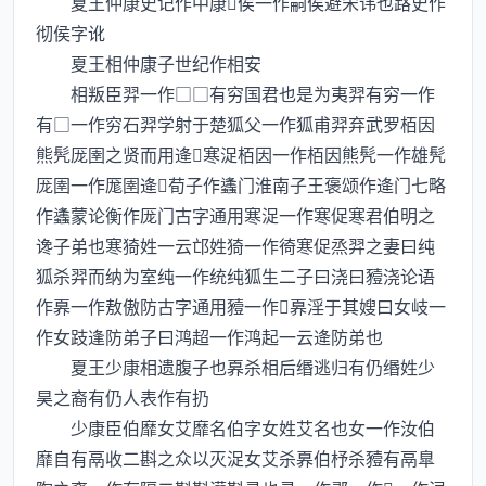
夏王仲康史记作中康侯一作嗣侯避宋讳也路史作
彻侯字讹
夏王相仲康子世纪作相安
相叛臣羿一作□□有穷国君也是为夷羿有穷一作
有□一作穷石羿学射于楚狐父一作狐甫羿弃武罗栢因
熊髠厐圉之贤而用逄寒浞栢因一作栢因熊髠一作雄髠
厐圉一作厖圉逄荀子作蠭门淮南子王褒颂作逄门七略
作蠭蒙论衡作厐门古字通用寒浞一作寒促寒君伯明之
谗子弟也寒猗姓一云邙姓猗一作徛寒促烝羿之妻曰纯
狐杀羿而纳为室纯一作统纯狐生二子曰浇曰豷浇论语
作奡一作敖傲防古字通用豷一作奡淫于其嫂曰女岐一
作女跂逢防弟子曰鸿超一作鸿起一云逄防弟也
夏王少康相遗腹子也奡杀相后缗逃归有仍缗姓少
昊之裔有仍人表作有扔
少康臣伯靡女艾靡名伯字女姓艾名也女一作汝伯
靡自有鬲收二斟之众以灭浞女艾杀奡伯杼杀豷有鬲臯