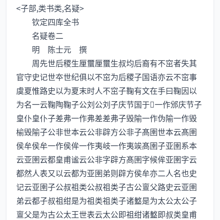
<子部,类书类,名疑>
钦定四库全书
名疑卷二
明 陈士元 撰
周先世后稷生厘蠒厘蠒生叔均后裔有不窋者失其
官守史记世夲世纪俱以不窋为后稷子国语亦云不窋事
虞夏惟路史以为夏末时人不窋子鞠有文在手曰鞠因以
为名一云鞠陶鞠子公刘公刘子庆节国于一作邠庆节子
皇仆皇仆子差弗一作弗差差弗子毁隃一作伪隃一作毁
榆毁隃子公非世本云公非辟方公非子髙圉世本云髙圉
侯牟侯牟一作侯侔一作夷岐一作夷竢髙圉子亚圉系本
云亚圉云都皇甫谧云公非字辟方髙圉字候侔亚圉字云
都然人表又以云都为亚圉弟则辟方侯牟亦二人名也史
记云亚圉子公叔祖类公叔祖类子古公亶父路史云亚圉
弟云都子叔祖绀是为祖类祖类子诸盭是为太公太公子
亶父是为古公太王世表云太公即祖绀诸盭即叔类皇甫