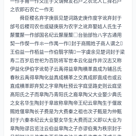
一作宇甫一作父庄子又谓舜友石户之农北人亡择石户
之农即石农亡一作无
舜臣稷名弃字庚辰见楚词路史庚作度字讹弃封于
邰号后稷司农也或疑庚辰为农字之讹弃娶姞人氏生子
漦蠒漦一作邰国名纪云漦厘斄□台骀邰怡八字古通用
契一作偰一作一作禺一作封于商赐姓子商人谓之
王伯益一作栢益一作伯翳字隤一字虞余见楚词封于梁
寿二百岁后世祀为百防将军世本云化益作井汉志又称
伊益化伊伯字讹荀子云禹得益臯陶横革直成为辅吕氏
春秋云禹得臯陶化益真成横革之交真成即直成也或云
直成横革即弃契之字臯陶杜预云字庭坚路史则云庭坚
髙阳氏之子而臯陶乃青阳氏之裔臯陶父大业娶少典氏
之女名华生陶封于臯故称臯陶帝王纪云臯陶生于偃故
赐姓偃臯陶长子费是为大费秦之祖也次子甄是为仲甄
封于六秦本纪云大业娶女华生大费而正义即以大业为
臯陶殆谬吕览注云伯益臯陶之子亦谬伯夷为秩宗封于