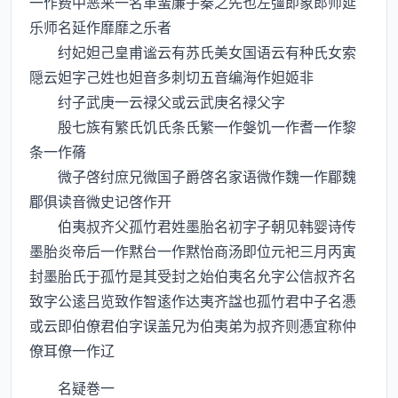
一作费中恶来一名革蜚廉子秦之先也左彊即象郎师延
乐师名延作靡靡之乐者
纣妃妲己皇甫谧云有苏氏美女国语云有种氏女索
隠云妲字己姓也妲音多刺切五音编海作妲姬非
纣子武庚一云禄父或云武庚名禄父字
殷七族有繁氏饥氏条氏繁一作媻饥一作耆一作黎
条一作蓨
微子啓纣庶兄微国子爵啓名家语微作魏一作郿魏
郿俱读音微史记啓作开
伯夷叔齐父孤竹君姓墨胎名初字子朝见韩婴诗传
墨胎炎帝后一作黙台一作黙怡商汤即位元祀三月丙寅
封墨胎氏于孤竹是其受封之始伯夷名允字公信叔齐名
致字公逺吕览致作智逺作达夷齐諡也孤竹君中子名慿
或云即伯僚君伯字误盖兄为伯夷弟为叔齐则慿宜称仲
僚耳僚一作辽
名疑巻一