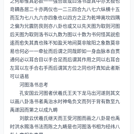
之何耶惟其必欲一一强合故或曰洛书虚其中亦太极也
竒耦各居二十亦两仪也一二三四合九八七六纵横十五
而互为七八九六亦四象也以四方之正为乾坤离坎四隅
之偏为兊震防艮则亦八卦也或又以先天图为取则河图
后天图为取则洛书以九数为图以十数为书何怪其説愈
逺而愈失其真也殊不知盈天地间莫非隂阳之象数莫非
易也何必一一牵扯而后谓之同哉即如一身血脉本自贯
通何必以耳合目以手合足而后谓其作用之同以右耳合
左耳以左手合右手而后谓其方位之同也吁真知此者斯
可以语易
河图洛书总考
孔安国云河图者伏羲氏王天下龙马出河遂则其文
以画八卦洛书者禹治水时神龟负文而列于背有数至九
禹遂因而第之以成九畴
刘歆云伏羲氏继天而王受河图而画之八卦是也禹
时洪水赐洛书法而陈之九畴是也河图洛书相为经纬八