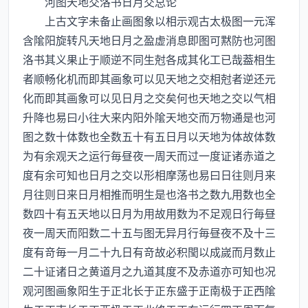
河图天地交洛书日月交总论
上古文字未备止画图象以相示观古太极图一元浑
含隂阳旋转凡天地日月之盈虚消息即图可黙防也河图
洛书其义果止于顺逆不同生尅各成其化工已哉葢相生
者顺畅化机而即其画象可以见天地之交相尅者逆还元
化而即其画象可以见日月之交矣何也天地之交以气相
升降也易曰小往大来内阳外隂天地交而万物通是也河
图之数十体数也全数五十有五日月以天地为体故体数
为有余观天之运行毎昼夜一周天而过一度证诸赤道之
度有余可知也日月之交以形相摩荡也易曰日往则月来
月往则日来日月相推而明生是也洛书之数九用数也全
数四十有五天地以日月为用故用数为不足观日行毎昼
夜一周天而阳数二十五与图无异月行毎昼夜不及十三
度有竒毎一月二十九日有竒故必积閠以成嵗而月数止
二十证诸日之黄道月之九道其度不及赤道亦可知也况
观河图画象阳生于正北长于正东盛于正南极于正西隂