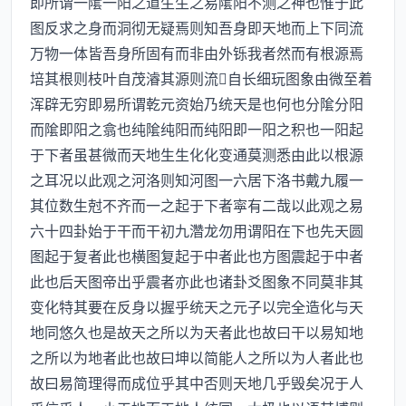
即所谓一隂一阳之道生生之易隂阳不测之神也惟于此
图反求之身而洞彻无疑焉则知吾身即天地而上下同流
万物一体皆吾身所固有而非由外铄我者然而有根源焉
培其根则枝叶自茂濬其源则流自长细玩图象由微至着
浑辟无穷即易所谓乾元资始乃统天是也何也分隂分阳
而隂即阳之翕也纯隂纯阳而纯阳即一阳之积也一阳起
于下者虽甚微而天地生生化化变通莫测悉由此以根源
之耳况以此观之河洛则知河图一六居下洛书戴九履一
其位数生尅不齐而一之起于下者寜有二哉以此观之易
六十四卦始于干而干初九濳龙勿用谓阳在下也先天圆
图起于复者此也横图复起于中者此也方图震起于中者
此也后天图帝出乎震者亦此也诸卦爻图象不同莫非其
变化特其要在反身以握乎统天之元子以完全造化与天
地同悠久也是故天之所以为天者此也故曰干以易知地
之所以为地者此也故曰坤以简能人之所以为人者此也
故曰易简理得而成位乎其中否则天地几乎毁矣况于人