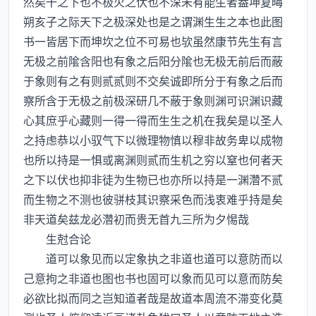
然矣干之下也不极火之伏也不深未有能生者葢坤复晦
朔亥子之际天下之极深处也是之谓渊生生之本也此图
书一皆居下而坤坎之位不可易也欤虽然康节先生有言
无极之前隂含阳也有象之后阳分隂也无极无前后而蔽
于象则有之有则贰贰则不交矣诚即所分于有象之后而
察所含于无极之前极深研几不蔽于象则渊可识渊识藏
心其庶乎心藏则一得一得而生生之机在我矣是以圣人
之持虑恭以小驭气下以微理物慎以穆非故务卑以成物
也所以持是一惧或离渊则贰而生机之穷以窒也何者天
之下以伏也抑非徒为生物已也亦所以持是一渊濳不贰
而生物之不测也彼骈枝其识察采色而浅衷难乎持是矣
非天道矣兹龙必濳初而贵无首九三所为夕惕哉
生尅合论
道可以象见而以定象执之非道也道可以意防而以
己意拘之非道也图也书也固可以象而见可以意而防矣
必欲比拟而同之岂知道者哉是故道本周流不滞变化莫