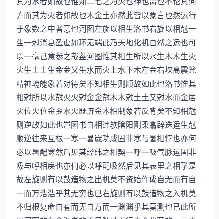
其为水者如故也惟知二七之为火也神也离也不论其何
方而其为火者如故也木金土亦然此皆以象言也然运行
于象数之中者意也河图左旋以相生洛书右旋以相尅一
生一尅消息盈虚如环无端此乃天地化机自然之运也可
以一毫己意参之哉葢河图惟其相生所以水生木木生火
火生土土生金金又生水而火上水下木左金右坎离震兊
精神魂魄象若对待矣不知相生则顺故如此也洛书惟其
相尅所以水尅火火尅金金尅木木尅土土又尅水而金居
火位火位金乡水火既济金木相制象若反背矣不知相尅
则逆故如此也岂图书自相违欤隂阳刚柔翕辟迭运生尅
顺逆往来互根一寒一暑嵗功成固非寒与暑相悖也亦何
必以暑配寒然后见其经纬之相契一呼一吸气脉运固非
吸与呼相戾也亦何必以呼配吸然后见其表里之相孚是
故左旋则有以鼓造物之出机莫不资始作成自无而有自
一而万浩浩乎其无穷也已右旋则有以鼔造物之入机莫
不归根复命自有而无自万而一渊渊乎其莫测也已此所