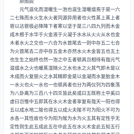
原图説
元气滋化而湿暖生一泡也滋生湿暖煴焉于是一六
二七殊而水火生水火者同源异用者也火性蒸上蒸上者
鬯以达鬯极必降降下者寒以坚于是三八四九列而木金
成木根于水华于火金液于火凝于水水从火火从水也金
木者水火之交也一六合为水首尾去一则中存五二七合
为火首尾去二亦中存五金木亦然水火木金皆五也五土
也生生之始终也然一泡之中五者顿具岂相待有哉元气
滋煴水之火也暖蒸湿随火之水也水之火其气即木是以
木成而火复丽火之水其精即金是以金凝而水复胎金木
一水火也火一水也一也顿具者也分为两仪列为四象荡
为八卦离为三百八十四爻皆此矣或曰五既称土中奚曰
虚曰岂惟中五即其在水火木金者寜复有哉天一阳也得
五以成水地二隂也得五以成火夫隂不可为阳火不可为
水各一其性故也今为阳为隂为水为火五其有定性乎无
定性则生此五成此五在中此五在水火木金此五知五行