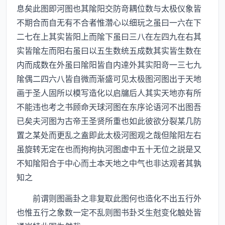
息矣此图即河图也其隂阳交防竒耦位数与太极仪象皆
不期合而自无有不合者惟濳心以细玩之虽曰一六在下
二七在上其实皆阳上而隂下虽曰三八在左四九在右其
实皆隂左而阳右虽曰以五生数统五成数其实皆生数在
内而成数在外虽曰隂阳皆自内逹外其实阳竒一三七九
隂偶二四六八皆自微而渐盛可见太极图河图出于天地
画于圣人固所以模写造化以启牖后人其实天地亦有所
不能违也考之书顾命天球河图在东序论语河不出图吾
已矣夫河图为古帝王圣贤所重也如此彼欲分裂某几防
置之某处而更乱之盍即此太极河图观之哉但隂阳左右
虽旋转无定在也而拘拘执河图虚中五十无位之説是又
不知隂阳合于中心而土本天地之中气也非达观者其孰
知之
前谓则图画卦之非复取此图何也造化不出五行外
也惟五行之象数一定不乱则图书卦爻生尅变化触处皆