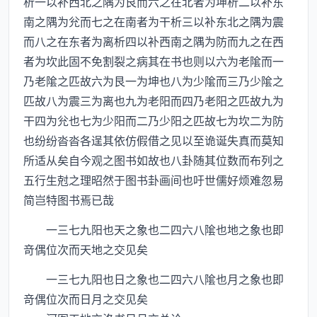
析一以补西北之隅为艮而六之在北者为坤析二以补东
南之隅为兊而七之在南者为干析三以补东北之隅为震
而八之在东者为离析四以补西南之隅为防而九之在西
者为坎此固不免割裂之病其在书也则以六为老隂而一
乃老隂之匹故六为艮一为坤也八为少隂而三乃少隂之
匹故八为震三为离也九为老阳而四乃老阳之匹故九为
干四为兊也七为少阳而二乃少阳之匹故七为坎二为防
也纷纷沓沓各逞其依仿假借之见以至诡诞失真而莫知
所适从矣自今观之图书如故也八卦随其位数而布列之
五行生尅之理昭然于图书卦画间也吁世儒好烦难忽易
简岂特图书焉已哉
一三七九阳也天之象也二四六八隂也地之象也即
竒偶位次而天地之交见矣
一三七九阳也日之象也二四六八隂也月之象也即
竒偶位次而日月之交见矣