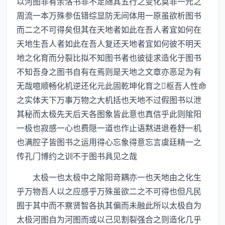
以河图非有余洛书非不足随其五行之变化莫非一元之
周流一本万殊参伍错综显防无间体用一原虽欲析图书
而二之不可得矣但其在天地者如此在吾人者宜如何在
天地生吾人者如此在吾人复还天地者宜如何彼不明天
地之化育而分裂比拟不知图书者也彼徒求造化于图书
不知吾身之图书自有在焉则是天地之文章亦恶足为有
无哉噫顺畅化机逆还化元此固乾坤化育之枢吾人性命
之实体天下万事万物之大机括也天地不过假图书以泄
其秘而太极先天后天各图象皆此意也真信乎此则隂阳
一极也寂感一心也费隠一道也作止语黙进退卷舒一机
也满腔子皆图书之运用得心忘象得意忘言虞廷精一之
传孔门博约之训不于图书具见之哉
太极一也太极中之隂阳竒耦亦一也天地由之化生
乎万物吾人以之应感乎万殊虽欲二之不可得也但凡民
囿于其中而不察贤智各执其偏而未融此所以太极自为
太极河图自为河图而或以己见割裂强合之则造化几乎