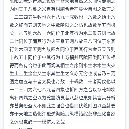
隂阳之老少竒耦之位数一皆天地自然之文而伏羲则之
为图其于八卦之义自有相脗合者在矣今自图之数言之
一二三四五生数也六七八九十成数也一乃数之始十乃
数之终而五则天地之中数隂阳之总防也故数至五而极
矣一乘五则六故一六同位于北其行为水二乗五则七故
二七同位于南其行为火三乗五则八故三八同位于东其
行为木四乗五则九故四九同位于西其行为金五乗五则
十故五十同位于中其行为土竒耦并居隂阳类配五位相
得而各有合也于此而观其相生之序则水生木木生火火
生土土生金金又生水其生生之义亦无穷也或者乃曰河
图之虚五与十者太极也竒数二十耦数二十者两仪也以
一二三四为六七八九者四象也折四方之合以存乾坤坎
离补四隅之空以为兊震防艮者八卦也果如其言其分析
亦甚矣恐圣人不如此之强合也借曰伏羲则图以画卦要
亦于天地之造化浑融透彻随其纵横错综莫非造化自然
之运也岂必一一模仿为之哉