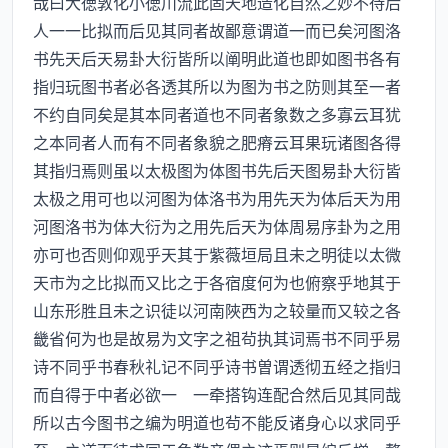
哉曰大徳敦化小徳川流此固天地造化自然之妙不待后
人一一比拟而后见其同者故鄙意谓道一而已矣河图洛
书先天后天易卦大衍皆所以阐明此道也即如图书各有
指归玩图书者必各透其所以为图为书之防则其至一者
不约自同矣是其本同者道也不同者象数之多寡云耳犹
之本同者人而有不同者象貌之肥瘠云耳果玩诸图各得
其指归焉则虽以太极图为体图书先后天图易卦大衍皆
太极之用可也以河图为体洛书为用先天为体后天为用
河图洛书为体大衍为之用先后天为体周易序卦为之用
亦可也否则仰观乎天其于紫薇垣局且未之明徒以太微
天市为之比拟而又比之于各宿度何为也俯察乎地其于
山东形胜且未之识徒以河南陜西为之较量而又较之各
畿省何为也是故易为文字之祖茍执其词焉书不同乎易
诗不同乎书春秋礼记不同乎诗书曽谓透彻五经之指归
而自得于中者必欲一 一牵搭钩连配合然后见其同哉
所以古今图书之编为明道也茍不能反诸身心以求同乎