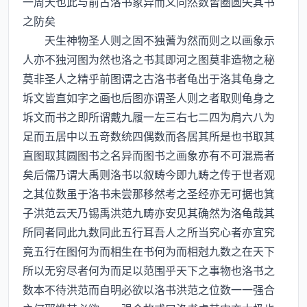
一周天也此与前古洛书象异而义同然数皆圈圆失其书
之防矣
天生神物圣人则之固不独蓍为然而则之以画象示
人亦不独河图为然也洛之书其即河之图莫非造物之秘
莫非圣人之精乎前图谓之古洛书者龟出于洛其龟身之
坼文皆直如字之画也后图亦谓圣人则之者取则龟身之
坼文而书之即所谓戴九履一左三右七二四为肩六八为
足而五居中以五竒数统四偶数而各居其所是也书取其
直图取其圆图书之名异而图书之画象亦有不可混焉者
矣后儒乃谓大禹则洛书以叙畴今即九畴之传于世者观
之其位数虽于洛书未尝那移然考之圣经亦无可据也箕
子洪范云天乃锡禹洪范九畴亦安见其确然为洛龟哉其
所同者同此九数同此五行耳吾人之所当究心者亦宜究
竟五行在图何为而相生在书何为而相尅九数之在天下
所以无穷尽者何为而足以范围乎天下之事物也洛书之
数本不待洪范而自明必欲以洛书洪范之位数一一强合