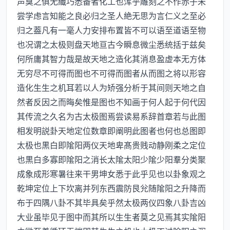
声臭之俱无纎巧悉备者化工也浑乎雕刻之不作赤子未
尝学虑言知能之良必归之圣人絶无思为言仁义之至必
归之葢凡有一毫人力安排布置皆不可以语至道语至物
也况谓之太极则盘天地亘古今瞬息微尘悉统括于兹矣
何所庸其智力哉是故天地之造化其消息盈虚本无方体
无穷尽不可得而图也不可得而图者从而图之将以形容
造化生生之机耳若以人为矫强分析于其间则天地之自
然者反因之而晦矣惟是图也不知画于何人起于何代因
其传流之久名为古太极图焉尝读易系辞首章若与此图
相发明説卦天地定位数章即阐明此图者也何也总图即
太极也黒白即隂阳两仪天地卑髙贵贱动静刚柔之定位
也黒白多寡即隂阳之消长太隂太阳少隂少阳羣分类聚
成象成形寒暑往来干男坤女悉于此乎见也以卦象观之
乾坤定位上下坎离并列东西震防艮兊随隂阳之升降而
布于四隅八卦不其毕具矣乎然太极两仪四象八卦吉凶
大业虽毕见于图中而其所以生生者莫之见焉其实隂阳