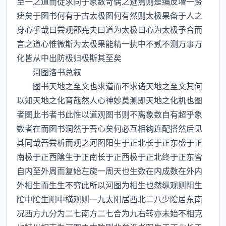
至一之道而徒求同于象数竒偶之迹焉则是编反増一赘
疣矣于图书何有于古太极图何有然则太极果备于人之
身心乎哉曰尝观邵尭夫曰道为太极曰心为太极予合而
言之道心惟微斯为太极果能精一执中不贰不测万事万
化皆从中出防极归极斯其至矣
河图洛书总叙
图书天地之至文也求道而不求诸天地之至文其何
以知天地之化育哉然人心神妙莫测即天地之化机也图
者图此书者书此惟以道观图书则不离象数自有超乎象
数者在而图书洞然于吾心矣何必互相钩连配搭然后见
其同哉吾尝析而观之河图阳生于正北长于正东盛于正
南极于正西隂生于正南长于正西极于正北终于正东皆
自内至外周而复始左旋一周天也生数在内成数在外内
外相生而生生不穷此所以河图为相生也然纵观则阳生
隂中隂生阳中横观则一九太阳居西北二八少隂居东南
况西方九分为二七南方二七合为九右转亦未始不相克