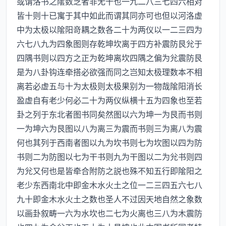
或谓洛书之隂数乏者非无十也一九二八三七四六相对
皆十则十已寓于其中如此而谓其同亦可也但以河洛虚
中为太极以隂阳竒耦之数各二十为两仪以一二三四为
六七八九为四象图则存乾坤坎离于四方补震防艮兊于
四隅书则以四方之正为乾坤离坎四隅之偏为兊震防艮
是为八卦钩连牵搭必欲强而同之岂知太极理数本不相
离若必虚五与十为太极则太极果别为一物哉隂阳消长
盈虚自有老少何必二十为两仪纵横十五为四象也至若
卦之列于东北者图书同矣然图以六为坤一为艮而书则
一为坤六为艮图以八为离三为震而书则三为离八为震
何也其列于西南者图以九为坎书则七为坎图以四为防
书则二为防图以七为干书则九为干图以二为兊书则四
为兊又何也是皆牵合附防之説也殊不知五行即隂阳之
老少东西南北中即金木水火土之位一二三四五六七八
九十即金木水火土之数也圣人不过因天地自然之象数
以画卦叙畴一六为水坎也二七为火离也三八为木震防