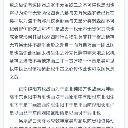
道之显诸有道即器之冺于无虽欲二之不可得也是图也
将以为沦于无邪两仪四象八卦与夫万象森罗者已具在
矣抑以为滞于有邪凡仪象卦画与夫羣分类聚森然不可
纪者曽何形迹之可拘乎是故天一也无声无臭何其隠也
成象成形何其显也然四时行百物生莫非其于穆之精神
无方易无体不离乎象形之外自一而万自万而一即此图
是也黙识此图而太极生生之妙完具胸中则天地之化机
圣神之治教不事他求而三才一贯万物一体备是矣可见
执中执此也慎独慎此也千古之心传传此也可以图象忽
之哉
正南纯阳方也故画为干正北纯隂方也故画为坤画
离于东象阳中有隂也画坎于西象隂中有阳也东北阳生
隂下于是乎画震西南隂生阳下于是乎画防观阳长隂消
是以画兊于东南观隂盛阳微是以画艮于西北也
易系辞曰天尊地卑乾坤定矣卑髙以陈贵贱位矣动