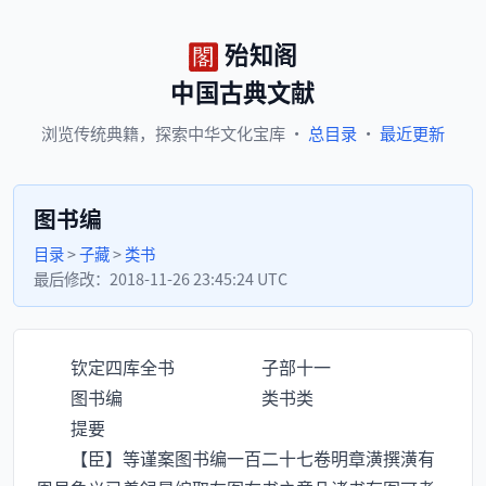
殆知阁
中国古典文献
浏览
传统典籍，
探索
中华文化宝库
·
总目录
·
最近更新
图书编
目录
>
子藏
>
类书
最后修改：
2018-11-26 23:45:24 UTC
钦定四库全书 子部十一
图书编 类书类
提要
【臣】等谨案图书编一百二十七卷明章潢撰潢有