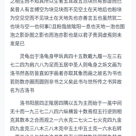
之相生而不知其所以生者五耳故五岂块然有邪虚而已
矣昔人有言搏空为块见块而不见空土在天地后也粉块
为空见空而不见块土在天地先也亦善言五也虽然犹二
也块与空一也何事且粉哉故隂阳一息也天地一泡也图
泡之影卦图之影也而泡亦影也是以君子贵洞虚焉则未
发是已
灵龟出于洛龟身甲坼具四十五数戴九履一左三右
七二四为肩六八为足而五居中圣人则龟身之坼文画为
洛书然各防皆直如字画者亦取其象而画之故名为书也
若防数亦圈而圆则非书之义矣此书与世所传之书异故
名为古洛书
洛书阳居四正隂居四隅以五为主而始于一虽中间
无十而一九三七二八四六纵横皆十数焉但五行逆则相
克其数本之合而观之一六水克二七火二七火克四九金
四九金克三八木三八木克中五土中五土克一六水右转