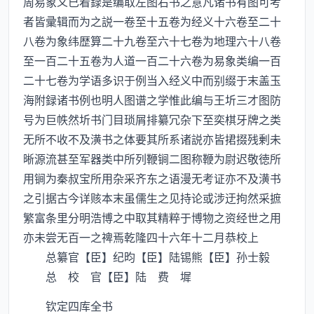
周易象义已着録是编取左图右书之意凡诸书有图可考
者皆彚辑而为之説一卷至十五卷为经义十六卷至二十
八卷为象纬歴算二十九卷至六十七卷为地理六十八卷
至一百二十五卷为人道一百二十六卷为易象类编一百
二十七卷为学语多识于例当入经义中而别缀于末盖玉
海附録诸书例也明人图谱之学惟此编与王圻三才图防
号为巨帙然圻书门目琐屑排纂冗杂下至奕棋牙牌之类
无所不收不及潢书之体要其所系诸説亦皆捃掇残剰未
晰源流甚至军器类中所列鞭锏二图称鞭为尉迟敬徳所
用锏为秦叔宝所用杂采齐东之语漫无考证亦不及潢书
之引据古今详赅本末虽儒生之见持论或涉迂拘然采摭
繁富条里分明浩博之中取其精粹于博物之资经世之用
亦未尝无百一之禆焉乾隆四十六年十二月恭校上
总纂官【臣】纪昀【臣】陆锡熊【臣】孙士毅
总 校 官【臣】陆 费 墀
钦定四库全书