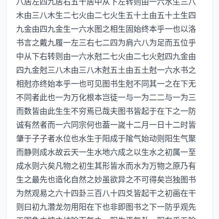
八居左四九居右五十居中从下左转则由一六水生三八
木由三八木生二七火由二七火生五十土由五十土生四
九金由四九金生一六水图之相生固始终本乎一也以洛
书言之戴九履一左三右七二四为肩六八为足而五位乎
中从下右转则由一六水尅二七火由二七火尅四九金由
四九金尅三八木由三八木尅五土由五土尅一六水书之
相尅亦终始本乎一也可见图书生尅不同其一之在下无
不同者此也一为万化根本岂徒一与一为二二与一为三
而数皆由此生生不穷焉已哉夫图书皆起于在下之一防
诚有然者而一六同宗何也葢一嵗十二月一日十二时皆
肇于子子者水位也水生于阳成于隂气始动则阳生气聚
而静则成水故云天一生水地六成之以生水之初属一至
成水则六矣凡物之初生其形皆水而水为万物之原乃有
生之最先也造化自然之妙虽欲异之不可得矣岂独图书
为然观易之六十四卦三百八十四爻皆起干之初画在干
则曰初九濳龙勿用阳在下也非即图书之下一防乎观先