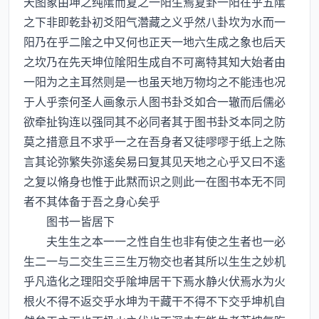
天图象由坤之纯隂而复之一阳生焉复卦一阳在乎五隂
之下非即乾卦初爻阳气濳藏之义乎然八卦坎为水而一
阳乃在乎二隂之中又何也正天一地六生成之象也后天
之坎乃在先天坤位隂阳生成自不可离特其知大始者由
一阳为之主耳然则是一也虽天地万物均之不能违也况
于人乎柰何圣人画象示人图书卦爻如合一辙而后儒必
欲牵扯钩连以强同其不必同者其于图书卦爻本同之防
莫之措意且不求乎一之在吾身者又徒嘐嘐于纸上之陈
言其论弥繁失弥逺矣易曰复其见天地之心乎又曰不逺
之复以脩身也惟于此黙而识之则此一在图书本无不同
者不其体备于吾之身心矣乎
图书一皆居下
夫生生之本一一之性自生也非有使之生者也一必
生二一与二交生三三生万物交也者其所以生生之妙机
乎凡造化之理阳交乎隂坤居干下焉水静火伏焉水为火
根火不得不返交乎水坤为干藏干不得不下交乎坤机自