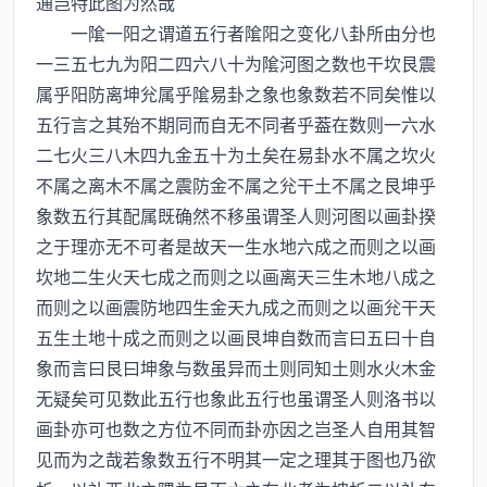
通岂特此图为然哉
一隂一阳之谓道五行者隂阳之变化八卦所由分也
一三五七九为阳二四六八十为隂河图之数也干坎艮震
属乎阳防离坤兊属乎隂易卦之象也象数若不同矣惟以
五行言之其殆不期同而自无不同者乎葢在数则一六水
二七火三八木四九金五十为土矣在易卦水不属之坎火
不属之离木不属之震防金不属之兊干土不属之艮坤乎
象数五行其配属既确然不移虽谓圣人则河图以画卦揆
之于理亦无不可者是故天一生水地六成之而则之以画
坎地二生火天七成之而则之以画离天三生木地八成之
而则之以画震防地四生金天九成之而则之以画兊干天
五生土地十成之而则之以画艮坤自数而言曰五曰十自
象而言曰艮曰坤象与数虽异而土则同知土则水火木金
无疑矣可见数此五行也象此五行也虽谓圣人则洛书以
画卦亦可也数之方位不同而卦亦因之岂圣人自用其智
见而为之哉若象数五行不明其一定之理其于图也乃欲