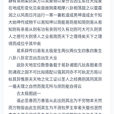
静有常刚柔防矣方以类聚物以羣分吉凶生矣在天成象
在地成形变化见矣是故刚柔相摩八卦相荡鼓之以雷霆
润之以风雨日月运行一寒一暑乾道成男坤道成女干知
大始坤作成物干以易知坤以简能易则易知简则易从易
知则有亲易从则有功有亲则可久有功则可大可久则贤
人之徳可大则贤人之业易简而天下之理得矣天下之理
得而成位乎其中矣
易系辞传曰易有太极是生两仪两仪生四象四象生
八卦八卦定吉凶吉凶生大业
説卦天地定位数章备载于易卦诸图凡玩各图者须
防通观之固不可比拟搭配以强其同亦不可执泥方局以
标其异惟原夫天地之化工证以圣人之经典则其同其异
一循夫理之自然而我无所与庶防能自得云
古太极图説一
道必至善而万善皆从此出则其出为不穷物本天然
而万物皆由此生则其生为不测包罗主宰者天载也冺然