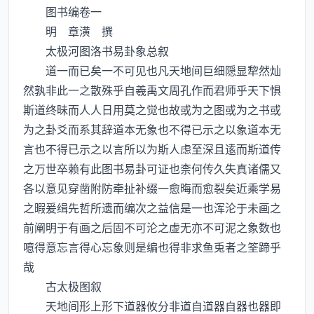
图书编卷一
明 章潢 撰
太极河图洛书易卦象总叙
道一而已矣一不可见也凡天地间巨细隠显犂然灿
然孰非此一之散殊乎自羲禹文周孔作而君师乎天下惧
斯道终昧而人人日用莫之觉也故或为之图或为之书或
为之卦爻而系其辞道本无象也不得已示之以象道本无
言也不得已示之以言所以为斯人虑至深且逺而斯道传
之万世卒赖有此图书易卦可证也柰何传久失真诸儒又
各以意见穿凿附防牵扯补缀一愈晦而愈裂矣近乘学易
之暇爰缉先哲所遗而编次之益信是一也浑沦于未画之
前阐明于有画之后固不可沦之虚无亦不可泥之象数也
噫得意忘言得心忘象则是编也得非求鱼兎者之筌蹄乎
哉
古太极图叙
天地间形上形下道器攸分非道自道器自器也器即