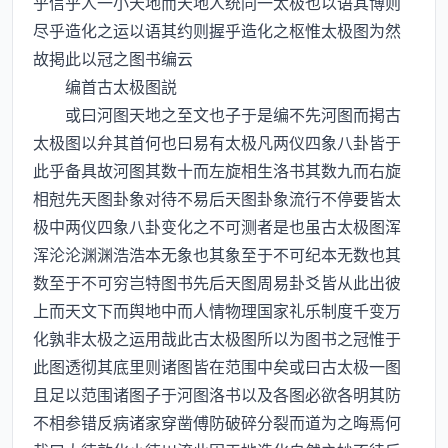
乎信乎人一小天地而天地人统同一太极也以语其博则
尽乎造化之运以语其约则握乎造化之枢惟太极图为然
故掲此以冠之图书编云
编首古太极图説
或曰河图天地之至文也子于是编不先河图而掲古
太极图以弁其首何也曰易有太极凡两仪四象八卦皆于
此乎备具故河图其数十而左旋相生洛书其数九而右旋
相尅先天图卦象对待不易后天图卦象流行不停要皆太
极中两仪四象八卦变化之不可测者是也虽古太极图浑
浑沦沦渊渊浩浩本无象也其象至于不可纪本无数也其
数至于不可穷岂特图书先后天图周易卦爻皆从此出彼
上而天文下而舆地中而人情物理国家礼乐制度千变万
化孰非太极之运用哉此古太极图所以为图书之冠惟于
此图透彻其底里则诸图皆在范围中矣或曰古太极一图
且足以范围诸图子于河图洛书以及各图必欲各明其防
不相参错反病诸家穿凿傅防破碎分裂而道为之晦焉何