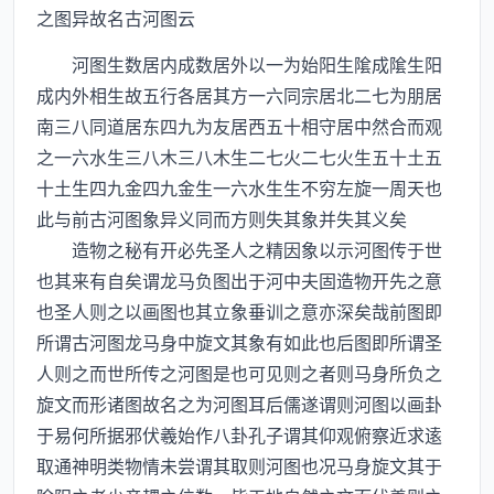
之图异故名古河图云
河图生数居内成数居外以一为始阳生隂成隂生阳
成内外相生故五行各居其方一六同宗居北二七为朋居
南三八同道居东四九为友居西五十相守居中然合而观
之一六水生三八木三八木生二七火二七火生五十土五
十土生四九金四九金生一六水生生不穷左旋一周天也
此与前古河图象异义同而方则失其象并失其义矣
造物之秘有开必先圣人之精因象以示河图传于世
也其来有自矣谓龙马负图出于河中夫固造物开先之意
也圣人则之以画图也其立象垂训之意亦深矣哉前图即
所谓古河图龙马身中旋文其象有如此也后图即所谓圣
人则之而世所传之河图是也可见则之者则马身所负之
旋文而形诸图故名之为河图耳后儒遂谓则河图以画卦
于易何所据邪伏羲始作八卦孔子谓其仰观俯察近求逺
取通神明类物情未尝谓其取则河图也况马身旋文其于