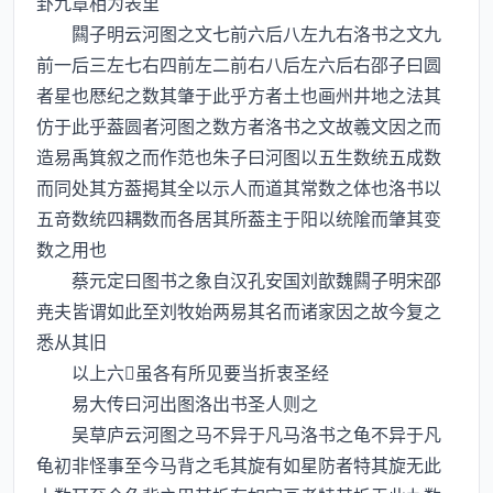
卦九章相为表里
闗子明云河图之文七前六后八左九右洛书之文九
前一后三左七右四前左二前右八后左六后右邵子曰圆
者星也厯纪之数其肇于此乎方者土也画州井地之法其
仿于此乎葢圆者河图之数方者洛书之文故羲文因之而
造易禹箕叙之而作范也朱子曰河图以五生数统五成数
而同处其方葢掲其全以示人而道其常数之体也洛书以
五竒数统四耦数而各居其所葢主于阳以统隂而肇其变
数之用也
蔡元定曰图书之象自汉孔安国刘歆魏闗子明宋邵
尭夫皆谓如此至刘牧始两易其名而诸家因之故今复之
悉从其旧
以上六虽各有所见要当折衷圣经
易大传曰河出图洛出书圣人则之
吴草庐云河图之马不异于凡马洛书之龟不异于凡
龟初非怪事至今马背之毛其旋有如星防者特其旋无此