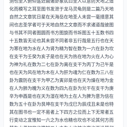
测也圣人俯仰逺近画诸卦象犹曰圣人以意防天地之造
化而模写之耳至图书发泄于龙马灵龟则是二篇乃天地
自然之文章犹日星在天海岳在地圣人未尝一毫措意其
间也志圣学者可于天地自然之文章而不求诸道哉彼图
与书其不同者图圆而书方图旋而书坼图五十五数书四
十五数皆无论也其未尝不同者非五行哉是五行也在天
为寒在地为水在人为肾为精为智在数为一六在卦为坎
在支干为壬癸为亥子是也在天为热在地为火在人为心
为神为礼在数为二七在卦为离在支干为丙丁为己午是
也在天为风在地为木在人为肝为魂为仁在数为三八在
卦为震防在支干为甲乙为寅卯是也在天为燥在地为金
在人为肺为魄为义在数为四九在卦为兊干在支干为庚
辛为申酉是也在天为湿在地为土在人为脾为意为信在
数为五十在卦为艮坤在支干为戊巳为辰戌丑未是也特
其在图书也一定不易者上下四方之位而上下无常者五
行变动之宜惟知一六之为水也精也坎也不论其何方而