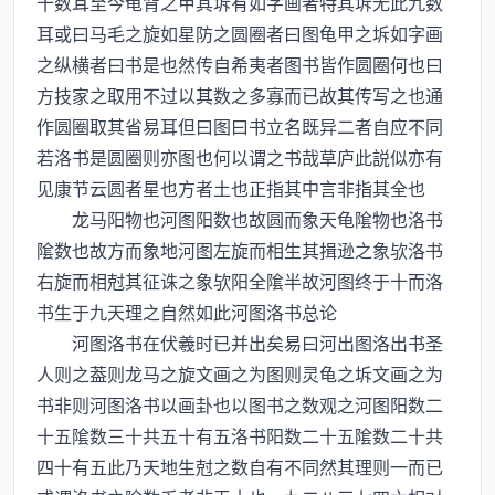
十数耳至今龟背之甲其坼有如字画者特其坼无此九数
耳或曰马毛之旋如星防之圆圈者曰图龟甲之坼如字画
之纵横者曰书是也然传自希夷者图书皆作圆圈何也曰
方技家之取用不过以其数之多寡而已故其传写之也通
作圆圈取其省易耳但曰图曰书立名既异二者自应不同
若洛书是圆圈则亦图也何以谓之书哉草庐此説似亦有
见康节云圆者星也方者土也正指其中言非指其全也
龙马阳物也河图阳数也故圆而象天龟隂物也洛书
隂数也故方而象地河图左旋而相生其揖逊之象欤洛书
右旋而相尅其征诛之象欤阳全隂半故河图终于十而洛
书生于九天理之自然如此河图洛书总论
河图洛书在伏羲时已并出矣易曰河出图洛出书圣
人则之葢则龙马之旋文画之为图则灵龟之坼文画之为
书非则河图洛书以画卦也以图书之数观之河图阳数二
十五隂数三十共五十有五洛书阳数二十五隂数二十共
四十有五此乃天地生尅之数自有不同然其理则一而已