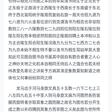
也特以相克为河图之本防则非矣洛书阳生于正北长于
正东极于正南消于正西隂生于西南长于东南盛于东北
终于西北皆阳统乎隂周而复始右旋一周天也但九退为
七八退为六火金易位逆行则克谓洛书为相克也非欤阳
数则三八一六隂数则七二九四阳位则阳左隂右隂位则
隂左阳右势本相逆然阳居四正隂居四隅土本冲和以五
为主合隂生阳合阳生隂况南方九分为二七西方二七合
为九亦未始不相生特不要以洛书为相生耳姑举其大意
如此可见图自图书自书虽其中固自有脗合者要之人心
之神妙天地之化机本自相同无待后人之强合也若夫经
纬表里先辈论之详矣予方病其滞泥象数莫知斯道之统
体也又何事纷纷异同之辨
龙马出于河马身旋文具五十五数一六下二七上三
八左四九右五十中圣人则马身旋文画为河图然各防皆
圈而旋转者亦取其象之圆而圈之故名为图也若分开生
成之数以补四隅则其象方而非图之义矣此图与世所传