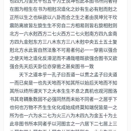
也四九为金兊干也五十为土艮坤也此本图书所同者特
在图为相生在书为相尅况造化之妙有生必有尅而尅之
正所以生之也纵欲以八卦而合之生之者由艮坤兊干坎
震防离故皆左旋生生不穷自二方相易则皆右旋相尅则
北方一六水尅西方二七火西方二七火尅南方四九金南
方四九金尅东方三八木东方三八木尅中央五土五土复
尅北方水此皆自然法象不可易者何必一一穿凿以强合
之使天地之造化反滞泥而不通哉噫既欲强合图书又欲
强合先天后天卦位亦穿凿之甚矣图书一致
天下之道本乎一孔子曰吾道一以贯之孟子曰夫道
一而已矣是一也先天地而不知其所以始后天地而不知
其所以终所谓天下之大本生生不息之真机也观河图洛
书其竒耦象数固不必强同然而未始不同者一之居乎下
也何也万物不齐生生化化成始成终莫知端倪皆是一之
所为也一六为水二七为火三八为木四九为金五十为土
此非图书所本同者乎以河图言之一六居下二七居上三