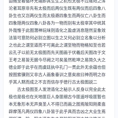
由微至着循环无端即其生生之机也太极不过隂阳之浑
沦者耳原非先有太极而后两仪生既有两仪而后四象八
卦生也又岂两仪生而太极遯四象生而两仪亡八卦生而
四象隠两仪四象八卦各为一物而别有太极宰其中统其
外哉惟于此图濳神玩味则造化之盈虚消息隠然呈象效
法皆可意防何必别立图以生之又何必别立名象以分析
之也此之谓至道而不可离此之谓至物而物格知至也若
云孔子以前无太极图而先天图画于伏羲后天图改于文
王考之易皆无据今尽阙之可矣虽然乾坤之易简久大之
徳业即于此乎在而虞廷执中孔门一贯此外无余蕴也但
按图索骥则又非古人画象垂训之意矣故曰神而明之存
乎其人黙而成之不言而信存乎徳行古太极图説二
古太极图圣人发泄造化之秘示人反身以完全此太
极也是极也在天地匪巨人身匪细古今匪遥呼吸匪暂也
本无象形本无声臭圣人不得已而画之图焉隂阳刚柔翕
辟摩荡凡两仪四象八卦皆于此乎具而吉凶之大业生焉