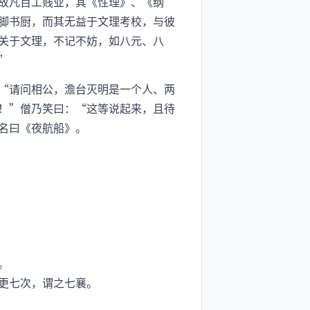
故凡百工贱业，其《性理》、《纲
脚书厨，而其无益于文理考校，与彼
关于文理，不记不妨，如八元、八
”
“请问相公，澹台灭明是一个人、两
！”僧乃笑曰：“这等说起来，且待
名曰《夜航船》。
。
更七次，谓之七襄。