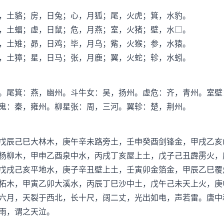
，土貉；房，日兔；心，月狐；尾，火虎；箕，水豹。
，土蝠；虚，日鼠；危，月燕；室，火猪；壁，水□。
，土雉；昴，日鸡；毕，月乌；觜，火猴；参，水猿。
，土獐；星，日马；张，月鹿；翼，火蛇；轸，水蚓。
。尾箕：燕，幽州。斗牛女：吴，扬州。虚危：齐，青州。室壁
鬼：秦，雍州。柳星张：周，三河。翼轸：楚，荆州。
戊辰己巳大林木，庚午辛未路旁土，壬申癸酉剑锋金，甲戌乙亥
杨柳木，甲申乙酉泉中水，丙戌丁亥屋上土，戊子己丑霹雳火，
戊戌己亥平地水，庚子辛丑壁上土，壬寅卯金箔金，甲辰乙巳覆
柘木，甲寅乙卯大溪水，丙辰丁巳沙中土，戊午己未天上火，庚
六月，天裂于西北，长十尺，阔二丈，光出如电，声若雷。唐中
雨，谓之天泣。