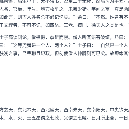
姚风俗，后生小子，无不读书，及至二十无成，然后习为手艺。
人名、官爵、年号、地方枚举之，未尝少错。学问之富，真是两
如此言，则古人姓名总不必记忆矣。”余曰：“不然。姓名有不
于文理者，不可不记，如四岳、三老、臧□、徐夫人之类是也。
士子高谈阔论，僧畏慑，拳足而寝。僧人听其语有破绽，乃曰：
曰：“这等尧舜是一个人、两个人？”士子曰：“自然是一个人
肤浅之事，吾辈聊且记取，但勿使僧人伸脚则可已矣。故即命其
方玄天，东北天，西北幽天，西南朱天，东南阳天，中央钧天
木、水、火、土五星谓之七政，又谓之七曜。日月所止舍，一日