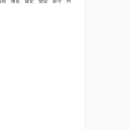
翰苑 谏官 御史 使臣 郡守 州