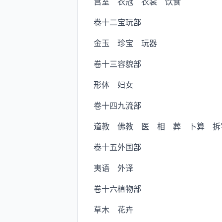
宫室 衣冠 衣裳 饮食
卷十二宝玩部
金玉 珍宝 玩器
卷十三容貌部
形体 妇女
卷十四九流部
道教 佛教 医 相 葬 卜算 拆
卷十五外国部
夷语 外译
卷十六植物部
草木 花卉