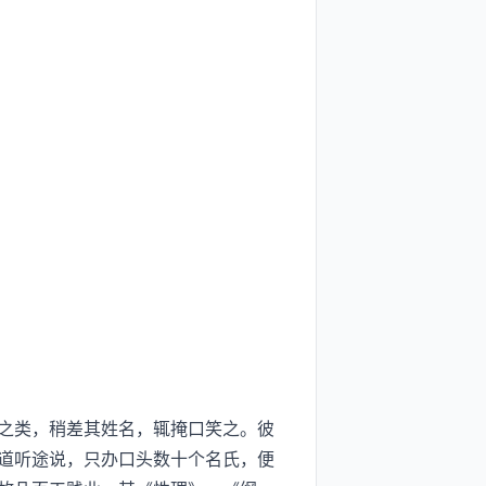
之类，稍差其姓名，辄掩口笑之。彼
道听途说，只办口头数十个名氏，便