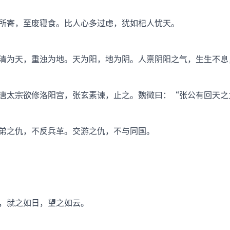
所寄，至废寝食。比人心多过虑，犹如杞人忧天。
清为天，重浊为地。天为阳，地为阴。人禀阴阳之气，生生不息
唐太宗欲修洛阳宫，张玄素谏，止之。魏徵曰：“张公有回天之
弟之仇，不反兵革。交游之仇，不与同国。
，就之如日，望之如云。