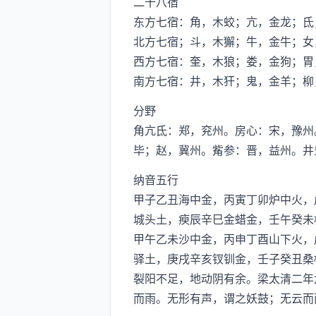
二十八宿
东方七宿：角，木蛟；亢，金龙；氐
北方七宿；斗，木獬；牛，金牛；女
西方七宿：奎，木狼；娄，金狗；胃
南方七宿：井，木犴；鬼，金羊；柳
分野
角亢氐：郑，兖州。房心：宋，豫州
毕；赵，冀州。觜参：晋，益州。井
纳音五行
甲子乙丑海中金，丙寅丁卯炉中火，
城头土，瘐辰辛巳金蜡金，壬午癸未
甲午乙未沙中金，丙申丁酉山下火，
驿土，庚戌辛亥钗钏金，壬子癸丑桑
裂阳不足，地动阴有余。梁太清二年
而雨。无形有声，谓之妖鼓；无云而