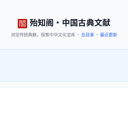
殆知阁
·
中国古典文献
浏览
传统典籍，
探索
中华文化宝库
·
总目录
·
最近更新