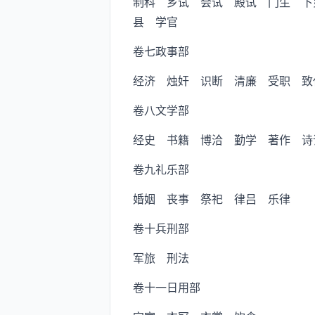
制科 乡试 会试 殿试 门生 下
县 学官
卷七政事部
经济 烛奸 识断 清廉 受职 致仕
卷八文学部
经史 书籍 博洽 勤学 著作 诗
卷九礼乐部
婚姻 丧事 祭祀 律吕 乐律
卷十兵刑部
军旅 刑法
卷十一日用部