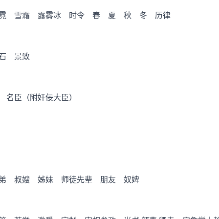
霓 雪霜 露雾冰 时令 春 夏 秋 冬 历律
石 景致
 名臣（附奸佞大臣）
弟 叔嫂 姊妹 师徒先辈 朋友 奴婢