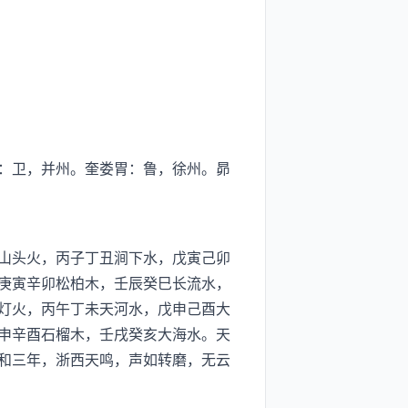
：卫，并州。奎娄胃：鲁，徐州。昴
山头火，丙子丁丑涧下水，戊寅己卯
庚寅辛卯松柏木，壬辰癸巳长流水，
灯火，丙午丁未天河水，戊申己酉大
申辛酉石榴木，壬戌癸亥大海水。天
和三年，浙西天鸣，声如转磨，无云