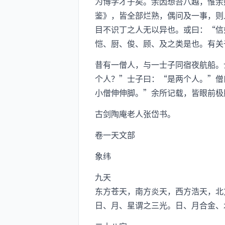
为博学才子矣。余因想吾八越，惟余
鉴》，皆全部烂熟，偶问及一事，则
目不识丁之人无以异也。或曰：“信
恺、厨、俊、顾、及之类是也。有关
昔有一僧人，与一士子同宿夜航船。
个人？”士子曰：“是两个人。”僧
小僧伸伸脚。”余所记载，皆眼前极
古剑陶庵老人张岱书。
卷一天文部
象纬
九天
东方苍天，南方炎天，西方浩天，北
日、月、星谓之三光。日、月合金、