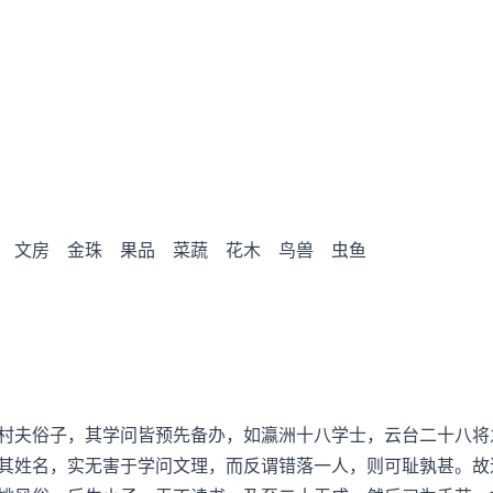
 文房 金珠 果品 菜蔬 花木 鸟兽 虫鱼
村夫俗子，其学问皆预先备办，如瀛洲十八学士，云台二十八将
其姓名，实无害于学问文理，而反谓错落一人，则可耻孰甚。故