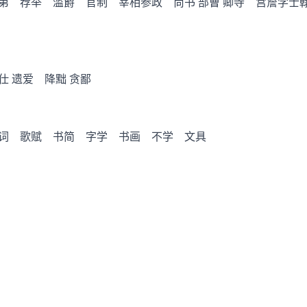
第 荐举 滥爵 官制 宰相参政 尚书 部曹 卿寺 宫詹学士
 遗爱 降黜 贪鄙
词 歌赋 书简 字学 书画 不学 文具