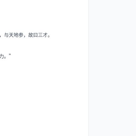
，与天地参，故曰三才。
力。”