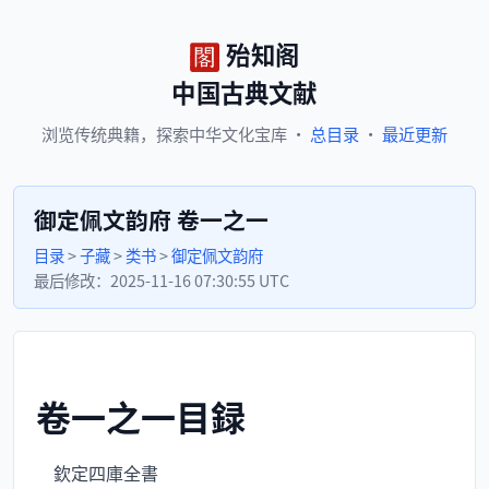
殆知阁
中国古典文献
浏览
传统典籍，
探索
中华文化宝库
·
总目录
·
最近更新
御定佩文韵府 卷一之一
目录
>
子藏
>
类书
>
御定佩文韵府
最后修改：
2025-11-16 07:30:55 UTC
卷一之一目録
欽定四庫全書