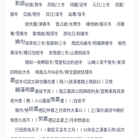
對語
祈嵗/賀冬
四始/三冬
待臘/迎冬
元已/上冬
消夏/
御冬
亞嵗/閏冬
佳日/清冬
益夀/宜冬
經㐲臘/渾春冬
雲占嵗/水嚮冬
棲地肺/服天冬
月離
畢/雪應冬
歡増嵗/賦感冬
游化日/耐嚴冬
摘句
瑶草拾三冬/勁節耐三冬
閲武向嚴冬/照耀無春冬
樹色
異深冬/曝日忽經冬
安隠讀三冬/山僧就結冬
陽和一夜轉窮冬/雪屋松忩約過冬
山崦人家不覺冬/峯頂
四時如大冬
朔風五月似初冬/揮戈還欲駐殘冬
農
奴冬切說文耕也種也書丨用/八政漢書闢土殖穀曰丨又姓
韻藻明農
書兹予其丨丨哉正義周公旣歸政則身/當無事我其退
惰農
老州里丨教丨人以義哉
書丨丨/自安不
妨農
暋作/勞
禮記仲春之月毋作大事以丨丨之/事杜甫詩今朝好
勞農
晴景久雨不丨丨
禮記孟夏之/月命野虞出
行田原為天子丨丨勸民又孟冬之月丨丨以休息之漢書元帝/詔方