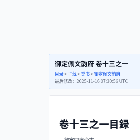
御定佩文韵府 卷十三之一
目录
>
子藏
>
类书
>
御定佩文韵府
最后修改：
2025-11-16 07:30:56 UTC
卷十三之一目録
欽定四庫全書