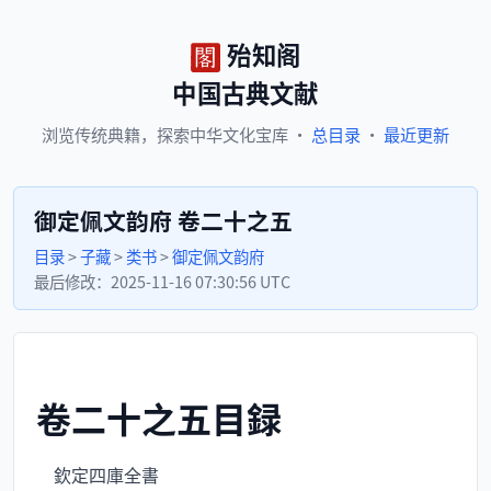
殆知阁
中国古典文献
浏览
传统典籍，
探索
中华文化宝库
·
总目录
·
最近更新
御定佩文韵府 卷二十之五
目录
>
子藏
>
类书
>
御定佩文韵府
最后修改：
2025-11-16 07:30:56 UTC
卷二十之五目録
欽定四庫全書