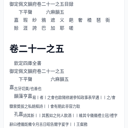
御定佩文韻府卷二十一之五目録
下平聲 六麻韻五
嘉 瑕 紗 鴉 遮 义 葩 奢 楂 琶 衙
賒 涯 誇 巴 加 耶 嗟
卷二十一之五
欽定四庫全書
御定佩文韻府卷二十一之五
下平聲 六麻韻五
嘉
古牙切美/也善也
韻藻亨嘉
易丨者丨之㑹也歐陽修謝參知政事表早遘丨丨之/㑹
驟䝉奬拔之私姚樞詩丨丨㑹有期此非容力取
孔嘉
詩其新丨丨其舊如之何人飲酒丨丨維其令儀儀禮士冠/禮字
辭曰禮儀既備令月吉日昭告爾字爰字丨丨王粲務