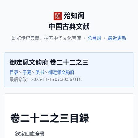
殆知阁
中国古典文献
浏览
传统典籍，
探索
中华文化宝库
·
总目录
·
最近更新
御定佩文韵府 卷二十二之三
目录
>
子藏
>
类书
>
御定佩文韵府
最后修改：
2025-11-16 07:30:56 UTC
卷二十二之三目録
欽定四庫全書