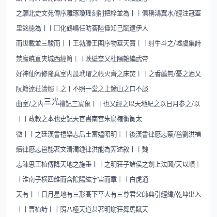
之願北史文苑傳序雕琢瓊瑶刻削把梓並為丨丨俱稱鴻翼水/經注冠葢
里銘徳為丨丨□化鶴鳴任昉荅陸倕知己賦逮伊人
而世載並三駿而丨丨王勃滕王閣序物華天寳丨丨射牛斗之/墟虞集詩
禁廬暁直夹城西經笥丨丨映壁奎又杜陽雜編武帝
好神仙術修隆真室内設玳瑁之帳火齊之床焚丨丨之香薦無/憂之酒又
阮籍逹荘論燭丨之丨不照一堂之上鐘山之口不談
三光
曲室/之内
禮記三賔象丨丨也又經之以天地紀之以日月参之/以
丨丨政教之本也史記天官書南宫朱鳥権衡衡太
㣲丨丨之廷漢書禮樂志后土富媪昭明丨丨後漢書律厯志蔡/邕劉洪𥙷
續律厯志邕能著文清濁鍾律洪能為筭述敘丨丨魏
志陳思王植傳降天地之施垂丨丨之明荘子諸侯之劍上法圎/天以順丨
丨淮南子横四維而含隂陽紘宇宙而章丨丨白虎通
天有丨丨日月星地有三形髙下平人有三尊君父師典引經緯/乾坤出入
丨丨曹植詩丨丨照八極天道甚著明謝荘舞馬賦天