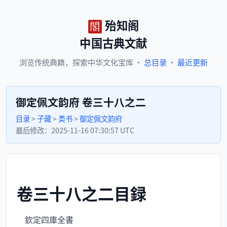
殆知阁
中国古典文献
浏览
传统典籍，
探索
中华文化宝库
·
总目录
·
最近更新
御定佩文韵府 卷三十八之二
目录
>
子藏
>
类书
>
御定佩文韵府
最后修改：
2025-11-16 07:30:57 UTC
卷三十八之二目録
欽定四庫全書