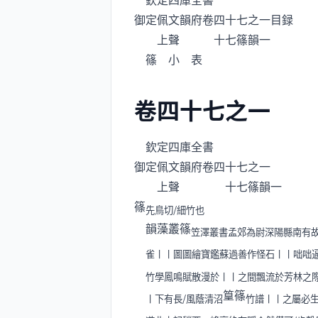
御定佩文韻府卷四十七之一目録
上聲 十七篠韻一
篠 小 表
卷四十七之一
欽定四庫全書
御定佩文韻府卷四十七之一
上聲 十七篠韻一
篠
先鳥切/細竹也
韻藻叢篠
笠澤叢書孟郊為尉深陽縣南有
雀丨丨圖圖繪寶鑑蘇過善作怪石丨丨咄咄
竹學鳳鳴賦散漫於丨丨之間飄流於芳林之
篁篠
丨下有長/風蔭清沼
竹譜丨丨之屬必