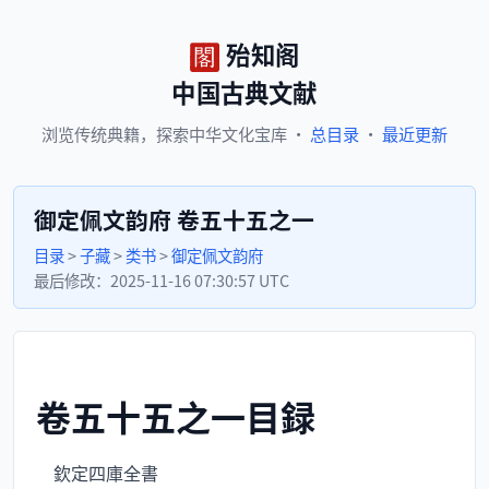
殆知阁
中国古典文献
浏览
传统典籍，
探索
中华文化宝库
·
总目录
·
最近更新
御定佩文韵府 卷五十五之一
目录
>
子藏
>
类书
>
御定佩文韵府
最后修改：
2025-11-16 07:30:57 UTC
卷五十五之一目録
欽定四庫全書