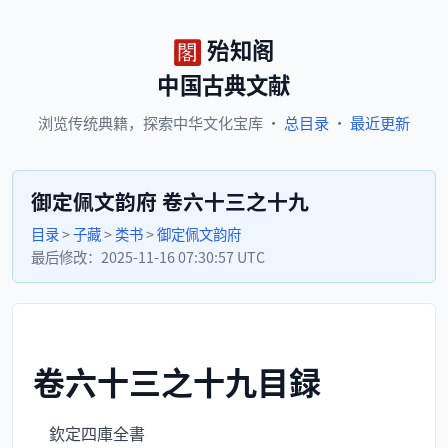
殆知阁
中国古典文献
浏览
传统典籍，
探索
中华文化宝库
·
总目录
·
最近更新
御定佩文韵府 卷六十三之十九
目录
>
子藏
>
类书
>
御定佩文韵府
最后修改：
2025-11-16 07:30:57 UTC
卷六十三之十九目録
欽定四庫全書