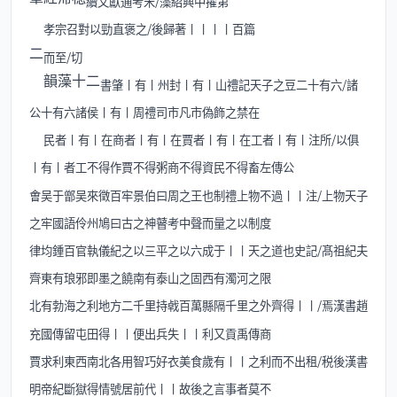
續文獻通考宋/藻紹興中擢第
孝宗召對以勁直褒之/後歸著丨丨丨丨百篇
二
而至/切
韻藻十二
書肇丨有丨州封丨有丨山禮記天子之豆二十有六/諸
公十有六諸侯丨有丨周禮司市凡市偽飾之禁在
民者丨有丨在商者丨有丨在賈者丨有丨在工者丨有丨注所/以俱
丨有丨者工不得作賈不得粥商不得資民不得畜左傳公
㑹吴于鄫吴來徵百牢景伯曰周之王也制禮上物不過丨丨注/上物天子
之牢國語伶州鳩曰古之神瞽考中聲而量之以制度
律均鍾百官執儀紀之以三平之以六成于丨丨天之道也史記/髙祖紀夫
齊東有琅邪即墨之饒南有泰山之固西有濁河之限
北有勃海之利地方二千里持㦸百萬縣隔千里之外齊得丨丨/焉漢書趙
充國傳留屯田得丨丨便出兵失丨丨利又貢禹傳商
賈求利東西南北各用智巧好衣美食歲有丨丨之利而不出租/税後漢書
明帝紀斷獄得情號居前代丨丨故後之言事者莫不