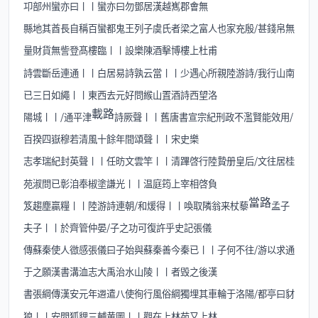
卭部州蠻亦曰丨丨蠻亦曰勿鄧居漢越嶲郡㑹無
縣地其酋長自稱百蠻都鬼王列子虞氏者梁之富人也家充殷/甚錢帛無
量財貨無訾登髙樓臨丨丨設樂陳酒擊博樓上杜甫
詩雲斷岳連通丨丨白居易詩孰云當丨丨少遇心所親陸游詩/我行山南
已三日如繩丨丨東西去元好問緱山置酒詩西望洛
載路
陽城丨丨/通平津
詩厥聲丨丨舊唐書宣宗紀刑政不濫賢能效用/
百揆四嶽穆若清風十餘年間頌聲丨丨宋史樂
志孝瑞紀封英聲丨丨任昉文雲竿丨丨清蹕啓行陸贄册皇后/文往居桂
苑淑問已彰洎奉椒塗謙光丨丨温庭筠上宰相啓負
當路
笈趨塵贏糧丨丨陸游詩連朝/和煖得丨丨喚取隣翁来杖藜
孟子
夫子丨丨於齊管仲晏/子之功可復許乎史記張儀
傳蘇秦使人㣲感張儀曰子始與蘇秦善今秦已丨丨子何不往/游以求通
于之願漢書溝洫志大禹治水山陵丨丨者毁之後漢
書張綱傳漢安元年𨕖遣八使徇行風俗綱獨埋其車輪于洛陽/都亭曰豺
狼丨丨安問狐貍三輔黄圖丨丨觀在上林苑又上林