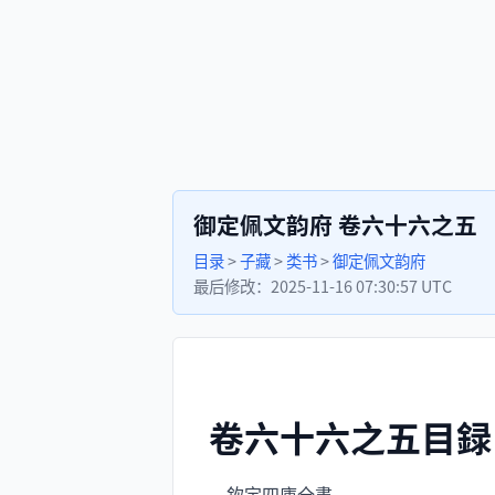
御定佩文韵府 卷六十六之五
目录
>
子藏
>
类书
>
御定佩文韵府
最后修改：
2025-11-16 07:30:57 UTC
卷六十六之五目録
欽定四庫全書