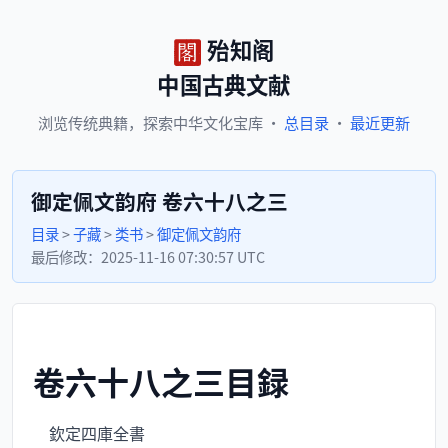
殆知阁
中国古典文献
浏览
传统典籍，
探索
中华文化宝库
·
总目录
·
最近更新
御定佩文韵府 卷六十八之三
目录
>
子藏
>
类书
>
御定佩文韵府
最后修改：
2025-11-16 07:30:57 UTC
卷六十八之三目録
欽定四庫全書