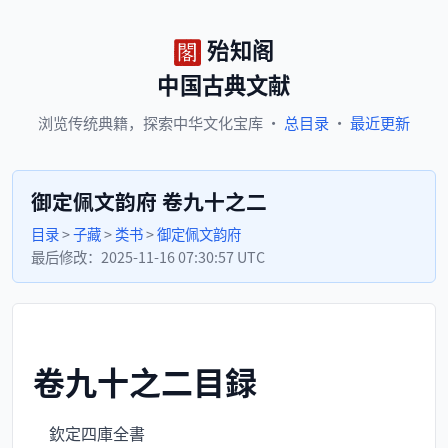
殆知阁
中国古典文献
浏览
传统典籍，
探索
中华文化宝库
·
总目录
·
最近更新
御定佩文韵府 卷九十之二
目录
>
子藏
>
类书
>
御定佩文韵府
最后修改：
2025-11-16 07:30:57 UTC
卷九十之二目録
欽定四庫全書