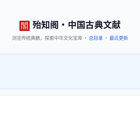
殆知阁
·
中国古典文献
浏览
传统典籍，
探索
中华文化宝库
·
总目录
·
最近更新