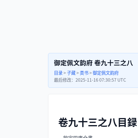
御定佩文韵府 卷九十三之八
目录
>
子藏
>
类书
>
御定佩文韵府
最后修改：
2025-11-16 07:30:57 UTC
卷九十三之八目録
欽定四庫全書