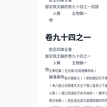
御定佩文韻府卷九十四之一目録
入聲 五物韻一
物
卷九十四之一
欽定四庫全書
御定佩文韻府巻九十四之一
入聲 五物韻一
物
文弗切萬丨也又旗/名周禮雜帛為丨
韻藻萬物
易大哉乾元丨丨資始禮記天子
丨為六氣元也晉書天文志下階上星為士下
以貫丨丨謂之知道莊子官天地府丨丨關尹
寄天地懐丨丨而反造化説文霆雷餘聲鈴鈴