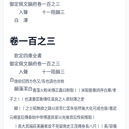
御定佩文韻府卷一百之三
入聲 十一陌韻三
白 澤
卷一百之三
欽定四庫全書
御定佩文韻府卷一百之三
入聲 十一陌韻三
白
億伯切西方色又/告也語也亦姓
韻藻潔白
書藻火粉米傳正義曰粉取丨丨米取能飬詩序白華/孝
子之丨丨也漢書匡衡傳任温良之人退刻薄之吏
顯丨丨之士昭無欲之路以崇至仁匡失俗然後大化可成也晉/書武
元楊皇后傳泰始中帝博選良家以充後宫后性妬惟取丨
丨長大其端莊美麗者並不見留南史王茂傳身長八尺丨丨美/容儀